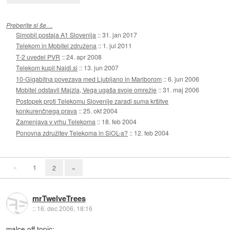
Preberite si še…
Simobil postaja A1 Slovenija
::
31. jan 2017
Telekom in Mobitel združena
::
1. jul 2011
T-2 uvedel PVR
::
24. apr 2008
Telekom kupil Najdi.si
::
13. jun 2007
10-Gigabitna povezava med Ljubljano in Mariborom
::
6. jun 2006
Mobitel odstavil Majzla, Vega ugaša svoje omrežje
::
31. maj 2006
Postopek proti Telekomu Slovenije zaradi suma kršitve
konkurenčnega prava
::
25. okt 2004
Zamenjava v vrhu Telekoma
::
18. feb 2004
Ponovna združitev Telekoma in SiOL-a?
::
12. feb 2004
«
1
2
»
mrTwelveTrees
::
16. dec 2006, 18:16
malce off topic;