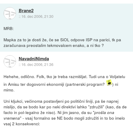
Brane2
::
16. dec 2006, 21:30
MRB:
Mapka za to je dosti že, če se SiOL odpove ISP na parici, tk pa
zaračunava preostalim tekmovalcem enako, a ni tko ?
NavadniNimda
::
16. dec 2006, 21:36
Hehehe, odlično. Folk, tko je treba razmišljat. Tudi una o Voljatelu
in Amisu ter dogovorni ekonomiji (partnerski program?
) ni
mimo.
Uni kljukci, večinoma postavljeni po politični liniji, pa še naprej
mislijo, da se bodo kar po neki direktivi lahko "združili" (kao, da de
facto in pol-legalno že niso). Ni jim jasno, da su "
prošla ona
" - vsaj formalno se NE bodo mogli združiti in to bo imelo
vremena
vsaj 2 konsekvenci: