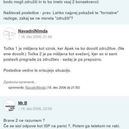
bodo mogli združiti in to bo imelo vsaj 2 konsekvenci:
Naštevaš posledice - prav. Lahko najprej pokažeš te "formalne"
razloge, zakaj se ne moreta "združiti"?
NavadniNimda
::
16. dec 2006, 21:49
Točka 1 je mišljena kot vzrok, ker Apek ne bo dovolil združitve. (Ne
sme dovolit.) Točka 2 je pa mišljena kot sveženj, kjer so si sami
postavili pregrade za združitev - sedaj je pa prepozno.
Posledice vedno le orisujejo situacijo.
Zgodovina sprememb…
spremenilo:
NavadniNimda
(
16. dec 2006 ob 21:50
)
Mr.B
::
16. dec 2006, 22:09
Brane 2 ne razumem ?
Če se siol odpove kot ISP na parici ?, Potem ga telekom ne rabi.