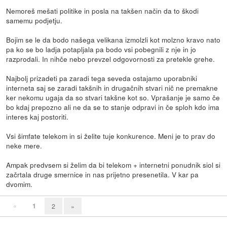
Nemoreš mešati politike in posla na takšen način da to škodi
samemu podjetju.
Bojim se le da bodo našega velikana izmolzli kot molzno kravo nato
pa ko se bo ladja potapljala pa bodo vsi pobegnili z nje in jo
razprodali. In nihče nebo prevzel odgovornosti za pretekle grehe.
Najbolj prizadeti pa zaradi tega seveda ostajamo uporabniki
interneta saj se zaradi takšnih in drugačnih stvari nič ne premakne
ker nekomu ugaja da so stvari takšne kot so. Vprašanje je samo če
bo kdaj prepozno ali ne da se to stanje odpravi in če sploh kdo ima
interes kaj postoriti.
Vsi šimfate telekom in si želite tuje konkurence. Meni je to prav do
neke mere.
Ampak predvsem si želim da bi telekom + internetni ponudnik siol si
začrtala druge smernice in nas prijetno presenetila. V kar pa
dvomim.
«
1
2
»