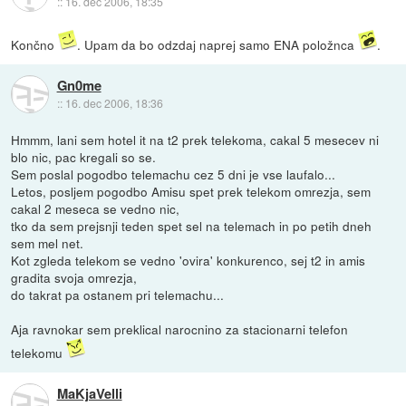
::
16. dec 2006, 18:35
Končno
. Upam da bo odzdaj naprej samo ENA položnca
.
Gn0me
::
16. dec 2006, 18:36
Hmmm, lani sem hotel it na t2 prek telekoma, cakal 5 mesecev ni
blo nic, pac kregali so se.
Sem poslal pogodbo telemachu cez 5 dni je vse laufalo...
Letos, posljem pogodbo Amisu spet prek telekom omrezja, sem
cakal 2 meseca se vedno nic,
tko da sem prejsnji teden spet sel na telemach in po petih dneh
sem mel net.
Kot zgleda telekom se vedno 'ovira' konkurenco, sej t2 in amis
gradita svoja omrezja,
do takrat pa ostanem pri telemachu...
Aja ravnokar sem preklical narocnino za stacionarni telefon
telekomu
MaKjaVelli