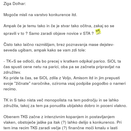
Ziga Dolhar:
Mogoče misli na varstvo konkurence itd.
Ampak če je temu tako in če je stvar tako očitna, zakaj so se
spravili v to ? Samo zaradi objave novice v STA ?
Čisto tako laično razmišljam, brez poznavanja mase dejstev-
seveda ugibam, ampak kako se vam zdi tole:
- TK+S se odloči, da bo precej v kratkem odpikal parico. SiOL ta
čas spusti cene netu na parici, oba pa se začneta pripravljat na
združitev.
Ko pride ta čas, se SiOL zdila z Voljo, Amisom itd in jim prepusti
svoje "žičnate" naročnike, oziroma vsaj podpiše pogodbo o nameri
recimo.
TK in S tako nista več monopolista na tem področju in se lahko
združita, takoj za tem pa ponudita ubijalsko dobro in poceni vlakno.
Obenem TKS začne z intenzivnim kopanjem in postavljanjem
vlaken, obstoječe jaške pa itak (?) lahko delijo s konkurenco. Pri
tem ima recim TKS zaradi večje (?) finančne moči kmalu v lasti