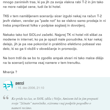
mnogo zanimivih tras, ki pa jih za svoja vlakna rabi T-2 in jim tako
ne more nabijat cene, tudi če bi hotel.
TKS v tem namišljenem scenariju sicer izgubi nekaj na račun T-2
jevih vlaken, vendar pa "pade not" ko se vlakno samo prodaja in ni
treba prepričevat folka v podpise soglasij in dovoljenj.
Nekako tako kot SiOLovi začetki. Najprej TK ni hotel niti slišat za
modeme in internet, ko pa je opazil male ponudnike, ki kar nekaj
delajo, jih je pa vse pokončal in praktično efektivno pobasal vso
delo, ki so ga ti vložili v obveščanje in promocijo.
Ne bom trdil da se bo to zgodilo ampak stvari mi tako malce dišijo
na ta scenarij oziorma vsaj namere v tem trenutku.
Mnenja ?
perci
::
16. dec 2006, 21:10
Ko pride ta čas, se SiOL zdila z Voljo, Amisom itd in jim prepusti
svoje "žičnate" naročnike, oziroma vsaj podpiše pogodbo o
nameri recimo.