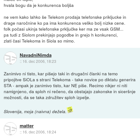
hvala bogu da je konkurenca boljša
ne vem kako lahko še Telekom prodaja telefonske prikljucke in
drage naročnine ko pa ima konkurenca veliko bolj nizke cene.
folk počasi ukinja telefonske prključke ker ma ze vsak GSM...
pa tudi z Siolom prekinjajo pogodbe in grejo h konkurenci,
zlati časi Telekoma in Siola so mimo.
NavadniNimda
::
16. dec 2006, 18:23
Zanimivo ni tisto, kar pišejo taki in drugačni članki na temo
pripojitve SiOLa s strani Telekoma - take novice po diktatu generira
STA - ampak je zanimivo tisto, kar NE piše. Recimo nikjer ni niti
namignjeno, da sploh ni rečeno, da obstajajo zakonske in siceršnje
možnosti, da se taka združitev sploh izpelje.
Slovenija, moja (naivna) dežela.
matter
::
16. dec 2006, 18:24