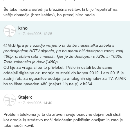
Še tako močna osrednja brezžična rešitev, ki bi jo 'repetiral' na
večje območje (brez kablov), bo precej hitro padla.
krho
::
17. dec 2006, 12:25
@Mr.B
Igra je v ozadju verjetno ta da bo nacionalka začela s
predvajanjem HDTV signala, pa bo moral biti dostopen vsem, vsaj
480p, problem rata v mestih, kjer je že dostopen s 720p in 1080i.
Toda zakonsko je dovolj 480p.
Od kje za vraga si pa to privlekel. TVslo in ostali bodo samo
oddajali digitalno oz. morajo to storiti do konca 2012. Leto 2015 je
zadnji rok, za ugasnitev oddajanja analognih signalov za TV. AFAIK
bo to čisto navaden 480 (najbrž i in ne p) v h264.
Stajerc
::
17. dec 2006, 14:40
Problem telekoma je ta da zraven svoje osnovne dejavnosti služi
kot orodje in sredstvo moči določenim političnim opcijam in zato je
tako neučinkovit.