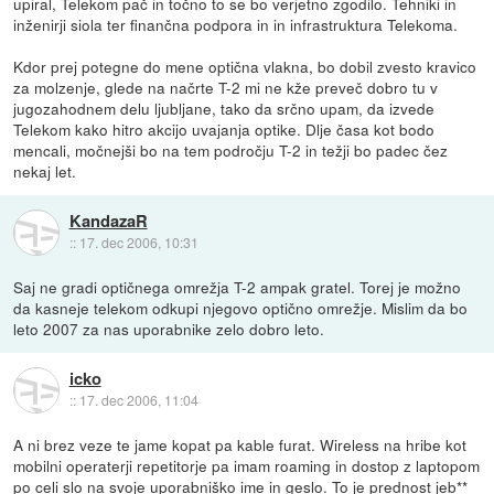
upiral, Telekom pač in točno to se bo verjetno zgodilo. Tehniki in
inženirji siola ter finančna podpora in in infrastruktura Telekoma.
Kdor prej potegne do mene optična vlakna, bo dobil zvesto kravico
za molzenje, glede na načrte T-2 mi ne kže preveč dobro tu v
jugozahodnem delu ljubljane, tako da srčno upam, da izvede
Telekom kako hitro akcijo uvajanja optike. Dlje časa kot bodo
mencali, močnejši bo na tem področju T-2 in težji bo padec čez
nekaj let.
KandazaR
::
17. dec 2006, 10:31
Saj ne gradi optičnega omrežja T-2 ampak gratel. Torej je možno
da kasneje telekom odkupi njegovo optično omrežje. Mislim da bo
leto 2007 za nas uporabnike zelo dobro leto.
icko
::
17. dec 2006, 11:04
A ni brez veze te jame kopat pa kable furat. Wireless na hribe kot
mobilni operaterji repetitorje pa imam roaming in dostop z laptopom
po celi slo na svoje uporabniško ime in geslo. To je prednost jeb**