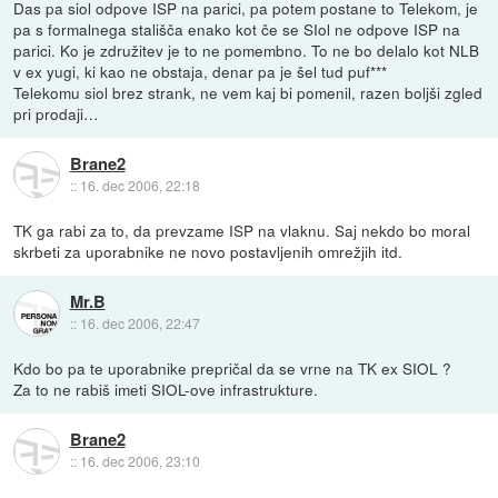
Das pa siol odpove ISP na parici, pa potem postane to Telekom, je
pa s formalnega stališča enako kot če se SIol ne odpove ISP na
parici. Ko je združitev je to ne pomembno. To ne bo delalo kot NLB
v ex yugi, ki kao ne obstaja, denar pa je šel tud puf***
Telekomu siol brez strank, ne vem kaj bi pomenil, razen boljši zgled
pri prodaji…
Brane2
::
16. dec 2006, 22:18
TK ga rabi za to, da prevzame ISP na vlaknu. Saj nekdo bo moral
skrbeti za uporabnike ne novo postavljenih omrežjih itd.
Mr.B
::
16. dec 2006, 22:47
Kdo bo pa te uporabnike prepričal da se vrne na TK ex SIOL ?
Za to ne rabiš imeti SIOL-ove infrastrukture.
Brane2
::
16. dec 2006, 23:10