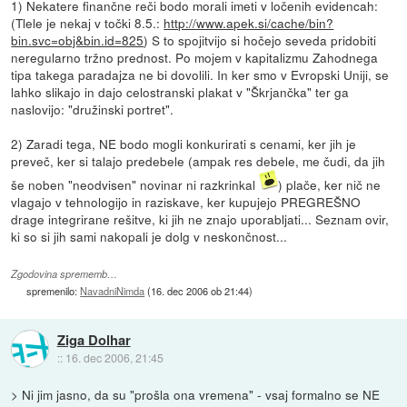
1) Nekatere finančne reči bodo morali imeti v ločenih evidencah:
(Tlele je nekaj v točki 8.5.:
http://www.apek.si/cache/bin?
bin.svc=obj&bin.id=825
) S to spojitvijo si hočejo seveda pridobiti
neregularno tržno prednost. Po mojem v kapitalizmu Zahodnega
tipa takega paradajza ne bi dovolili. In ker smo v Evropski Uniji, se
lahko slikajo in dajo celostranski plakat v "Škrjančka" ter ga
naslovijo: "družinski portret".
2) Zaradi tega, NE bodo mogli konkurirati s cenami, ker jih je
preveč, ker si talajo predebele (ampak res debele, me čudi, da jih
še noben "neodvisen" novinar ni razkrinkal
) plače, ker nič ne
vlagajo v tehnologijo in raziskave, ker kupujejo PREGREŠNO
drage integrirane rešitve, ki jih ne znajo uporabljati... Seznam ovir,
ki so si jih sami nakopali je dolg v neskončnost...
Zgodovina sprememb…
spremenilo:
NavadniNimda
(
16. dec 2006 ob 21:44
)
Ziga Dolhar
::
16. dec 2006, 21:45
> Ni jim jasno, da su "prošla ona vremena" - vsaj formalno se NE