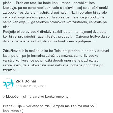
plačal…Problem rata, ko hoče konkurenca uporabljati isto
kablovje, pa se cene nebi pokrivale s siolovim, saj so stroški enaki
za oboje, res da je en lastnik, drugi najemnik, in obratno bi veljalo
če bi kablovje telekom prodal. Tu so še centrale, če jih obdrži, je
samo kablovje, ki ga telekom promovira kot zastarelo, centrale pa
niso.
Podjetje bi po evropski direktivi razbili potem na najmanj dva dela,
ker bi vsi provajedriji razen TeSiol, propadli… Oziroma trditve da so
dvojne cene ene za Siol, drugo za konkurenco potrjene….
Združitev bi bila možna le ko bo Telekom prodan in ne bo v državni
lasti, potem pa je formalna združitev možna, samo Evropsko
varstvo konkurence po pritožbi drugih operaterjev, združitev
razveljavilo, da si slovenski urad nebi imel nobene pripombe pri
združitvi…
Ziga Dolhar
::
16. dec 2006, 21:25
> Mogoče misli na varstvo konkurence itd.
Brane2: Hja -- verjetno to misli. Ampak me zanima mal bolj
konkretno :-).