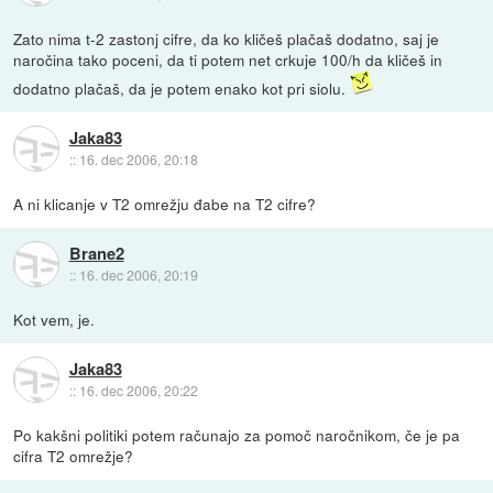
Zato nima t-2 zastonj cifre, da ko kličeš plačaš dodatno, saj je
naročina tako poceni, da ti potem net crkuje 100/h da kličeš in
dodatno plačaš, da je potem enako kot pri siolu.
Jaka83
::
16. dec 2006, 20:18
A ni klicanje v T2 omrežju đabe na T2 cifre?
Brane2
::
16. dec 2006, 20:19
Kot vem, je.
Jaka83
::
16. dec 2006, 20:22
Po kakšni politiki potem računajo za pomoč naročnikom, če je pa
cifra T2 omrežje?