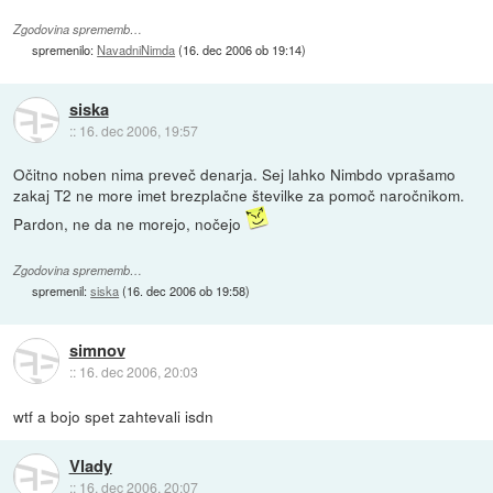
Zgodovina sprememb…
spremenilo:
NavadniNimda
(
16. dec 2006 ob 19:14
)
siska
::
16. dec 2006, 19:57
Očitno noben nima preveč denarja. Sej lahko Nimbdo vprašamo
zakaj T2 ne more imet brezplačne številke za pomoč naročnikom.
Pardon, ne da ne morejo, nočejo
Zgodovina sprememb…
spremenil:
siska
(
16. dec 2006 ob 19:58
)
simnov
::
16. dec 2006, 20:03
wtf a bojo spet zahtevali isdn
Vlady
::
16. dec 2006, 20:07