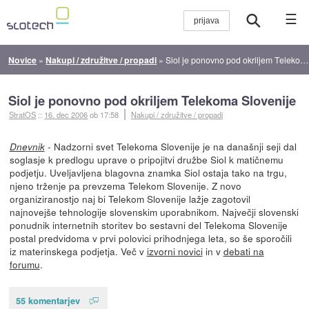
☰
Novice
»
Nakupi / združitve / propadi
»
Siol je ponovno pod okriljem Telekoma Slovenije
Siol je ponovno pod okriljem Telekoma Slovenije
StratOS
::
16. dec 2006
ob 17:58
Nakupi / združitve / propadi
- Nadzorni svet Telekoma Slovenije je na današnji seji dal
Dnevnik
soglasje k predlogu uprave o pripojitvi družbe Siol k matičnemu
podjetju. Uveljavljena blagovna znamka Siol ostaja tako na trgu,
njeno trženje pa prevzema Telekom Slovenije. Z novo
organiziranostjo naj bi Telekom Slovenije lažje zagotovil
najnovejše tehnologije slovenskim uporabnikom. Največji slovenski
ponudnik internetnih storitev bo sestavni del Telekoma Slovenije
postal predvidoma v prvi polovici prihodnjega leta, so še sporočili
iz materinskega podjetja. Več v
izvorni novici
in v
debati na
forumu
.
55 komentarjev