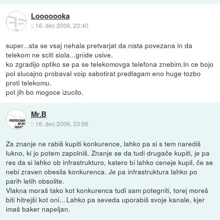
Looooooka
::
16. dec 2006, 23:40
super...sta se vsaj nehala pretvarjat da nista povezana in da
telekom ne sciti siola...gnide usive.
ko zgradijo optiko se pa se telekomovga telefona znebim.In ce bojo
pol slucajno probaval voip sabotirat predlagam eno huge tozbo
proti telekomu.
pol jih bo mogoce izucilo.
Mr.B
::
16. dec 2006, 23:56
Za znanje ne rabiš kupiti konkurence, lahko pa si s tem narediš
lukno, ki jo potem zapolniš. Znanje se da tudi drugače kupiti, je pa
res da si lahko ob infrastrukturo, katero bi lahko ceneje kupil, če se
nebi zraven obesila konkurenca. Je pa infrastruktura lahko po
parih letih obsolite.
Vlakna moraš tako kot konkurenca tudi sam potegniti, torej moreš
biti hitrejši kot oni…Lahko pa seveda uporabiš svoje kanale, kjer
imaš baker napeljan.