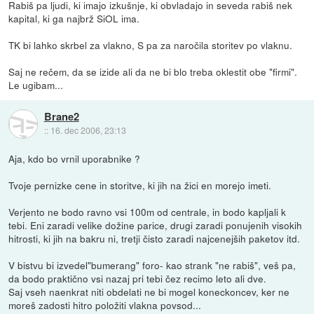
Rabiš pa ljudi, ki imajo izkušnje, ki obvladajo in seveda rabiš nek
kapital, ki ga najbrž SiOL ima.
TK bi lahko skrbel za vlakno, S pa za naročila storitev po vlaknu.
Saj ne rečem, da se izide ali da ne bi blo treba oklestit obe "firmi".
Le ugibam...
Brane2
::
16. dec 2006, 23:13
Aja, kdo bo vrnil uporabnike ?
Tvoje pernizke cene in storitve, ki jih na žici en morejo imeti.
Verjento ne bodo ravno vsi 100m od centrale, in bodo kapljali k
tebi. Eni zaradi velike dožine parice, drugi zaradi ponujenih visokih
hitrosti, ki jih na bakru ni, tretji čisto zaradi najcenejših paketov itd.
V bistvu bi izvedel"bumerang" foro- kao strank "ne rabiš", veš pa,
da bodo praktično vsi nazaj pri tebi čez recimo leto ali dve.
Saj vseh naenkrat niti obdelati ne bi mogel koneckoncev, ker ne
moreš zadosti hitro položiti vlakna povsod...