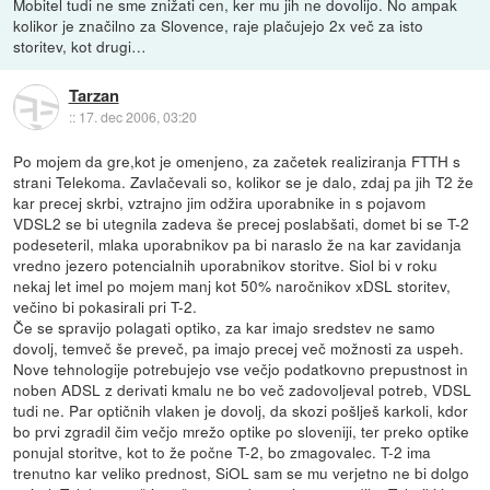
Mobitel tudi ne sme znižati cen, ker mu jih ne dovolijo. No ampak
kolikor je značilno za Slovence, raje plačujejo 2x več za isto
storitev, kot drugi…
Tarzan
::
17. dec 2006, 03:20
Po mojem da gre,kot je omenjeno, za začetek realiziranja FTTH s
strani Telekoma. Zavlačevali so, kolikor se je dalo, zdaj pa jih T2 že
kar precej skrbi, vztrajno jim odžira uporabnike in s pojavom
VDSL2 se bi utegnila zadeva še precej poslabšati, domet bi se T-2
podeseteril, mlaka uporabnikov pa bi naraslo že na kar zavidanja
vredno jezero potencialnih uporabnikov storitve. Siol bi v roku
nekaj let imel po mojem manj kot 50% naročnikov xDSL storitev,
večino bi pokasirali pri T-2.
Če se spravijo polagati optiko, za kar imajo sredstev ne samo
dovolj, temveč še preveč, pa imajo precej več možnosti za uspeh.
Nove tehnologije potrebujejo vse večjo podatkovno prepustnost in
noben ADSL z derivati kmalu ne bo več zadovoljeval potreb, VDSL
tudi ne. Par optičnih vlaken je dovolj, da skozi pošlješ karkoli, kdor
bo prvi zgradil čim večjo mrežo optike po sloveniji, ter preko optike
ponujal storitve, kot to že počne T-2, bo zmagovalec. T-2 ima
trenutno kar veliko prednost, SiOL sam se mu verjetno ne bi dolgo