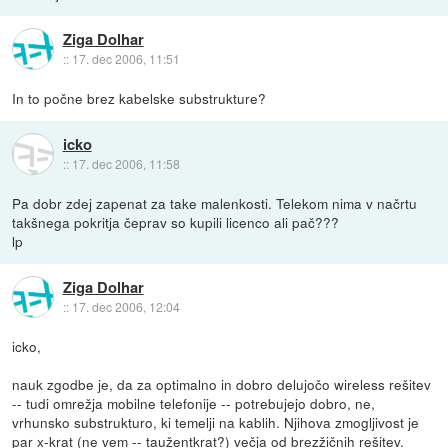
Ziga Dolhar
::
17. dec 2006, 11:51
In to počne brez kabelske substrukture?
icko
::
17. dec 2006, 11:58
Pa dobr zdej zapenat za take malenkosti. Telekom nima v načrtu
takšnega pokritja čeprav so kupili licenco ali pač???
lp
Ziga Dolhar
::
17. dec 2006, 12:04
icko,
nauk zgodbe je, da za optimalno in dobro delujočo wireless rešitev
-- tudi omrežja mobilne telefonije -- potrebujejo dobro, ne,
vrhunsko substrukturo, ki temelji na kablih. Njihova zmogljivost je
par x-krat (ne vem -- taužentkrat?) večja od brezžičnih rešitev.