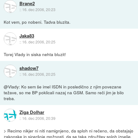
Brane2
::
16. dec 2006, 20:23
Kot vem, po nobeni. Tadva bluzita.
Jaka83
::
16. dec 2006, 20:25
Torej Vlady in siska nehta bluzit!
shadow7
::
16. dec 2006, 20:25
@Vlady: Ko sem še imel ISDN in posledično z njim povezane
težave, so me BP poklicali nazaj na GSM. Samo reči jim je bilo
treba.
Ziga Dolhar
::
16. dec 2006, 20:39
> Recimo nikjer ni niti namignjeno, da sploh ni rečeno, da obstajajo
zakonske in siceršnje možnosti, da se taka združitev sploh izpelje.