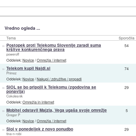
Vredno ogleda ...
Tema
Sporočila
»
Postopek proti Telekomu Slovenije zaradi suma
54
kršitve konkurenčnega prava
poweroff
Oddelek:
Novice
/
Omrežja / internet
»
Telekom kupil Najdi.si
74
Primoz
Oddelek:
Novice
/
Nakupi / združitve / propadi
»
SiOL se bo pripojil k Telekomu (zgodovina se
29
ponavlja)
Cokolesnik
Oddelek:
Omrežja in internet
»
Mobitel odstavil Majzla, Vega ugaša svoje omrežje
5
Gregor P
Oddelek:
Novice
/
Omrežja / internet
»
Siol v ponedeljek z novo ponudbo
29
tina-n-robi