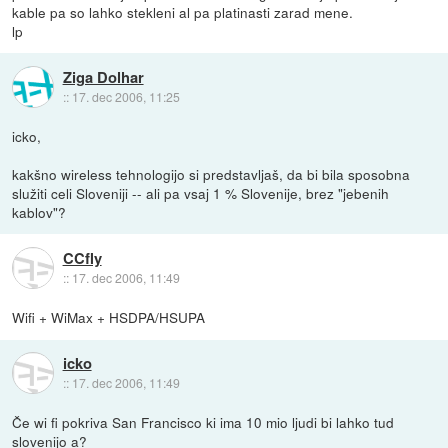
kable pa so lahko stekleni al pa platinasti zarad mene.
lp
Ziga Dolhar
::
17. dec 2006, 11:25
icko,
kakšno wireless tehnologijo si predstavljaš, da bi bila sposobna
služiti celi Sloveniji -- ali pa vsaj 1 % Slovenije, brez "jebenih
kablov"?
CCfly
::
17. dec 2006, 11:49
Wifi + WiMax + HSDPA/HSUPA
icko
::
17. dec 2006, 11:49
Če wi fi pokriva San Francisco ki ima 10 mio ljudi bi lahko tud
slovenijo a?