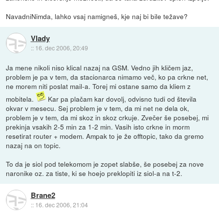
NavadniNimda, lahko vsaj namigneš, kje naj bi bile težave?
Vlady
::
16. dec 2006, 20:49
Ja mene nikoli niso klical nazaj na GSM. Vedno jih kličem jaz,
problem je pa v tem, da stacionarca nimamo več, ko pa crkne net,
ne morem niti poslat mail-a. Torej mi ostane samo da kliem z
mobitela.
Kar pa plačam kar dovolj, odvisno tudi od števila
okvar v mesecu. Sej problem je v tem, da mi net ne dela ok,
problem je v tem, da mi skoz in skoz crkuje. Zvečer še posebej, mi
prekinja vsakih 2-5 min za 1-2 min. Vasih isto crkne in morm
resetirat router + modem. Ampak to je že offtopic, tako da gremo
nazaj na on topic.
To da je siol pod telekomom je zopet slabše, še posebej za nove
naronike oz. za tiste, ki se hoejo preklopiti iz siol-a na t-2.
Brane2
::
16. dec 2006, 21:04