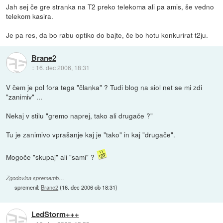
Jah sej če gre stranka na T2 preko telekoma ali pa amis, še vedno
telekom kasira.
Je pa res, da bo rabu optiko do bajte, če bo hotu konkurirat t2ju.
Brane2
::
16. dec 2006, 18:31
V čem je pol fora tega "članka" ? Tudi blog na siol net se mi zdi
"zanimiv" ...
Nekaj v stilu "gremo naprej, tako ali drugače ?"
Tu je zanimivo vprašanje kaj je "tako" in kaj "drugače".
Mogoče "skupaj" ali "sami" ?
Zgodovina sprememb…
spremenil:
Brane2
(
16. dec 2006 ob 18:31
)
LedStorm+++