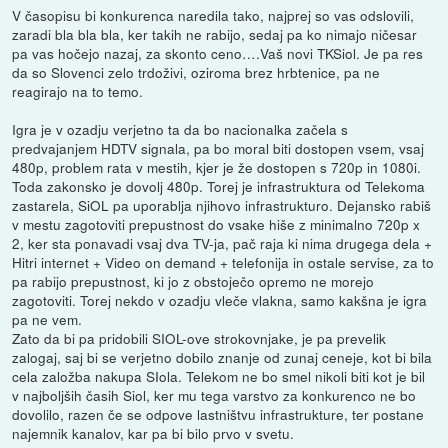
V časopisu bi konkurenca naredila tako, najprej so vas odslovili,
zaradi bla bla bla, ker takih ne rabijo, sedaj pa ko nimajo ničesar
pa vas hočejo nazaj, za skonto ceno….Vaš novi TKSiol. Je pa res
da so Slovenci zelo trdoživi, oziroma brez hrbtenice, pa ne
reagirajo na to temo.
Igra je v ozadju verjetno ta da bo nacionalka začela s
predvajanjem HDTV signala, pa bo moral biti dostopen vsem, vsaj
480p, problem rata v mestih, kjer je že dostopen s 720p in 1080i.
Toda zakonsko je dovolj 480p. Torej je infrastruktura od Telekoma
zastarela, SiOL pa uporablja njihovo infrastrukturo. Dejansko rabiš
v mestu zagotoviti prepustnost do vsake hiše z minimalno 720p x
2, ker sta ponavadi vsaj dva TV-ja, pač raja ki nima drugega dela +
Hitri internet + Video on demand + telefonija in ostale servise, za to
pa rabijo prepustnost, ki jo z obstoječo opremo ne morejo
zagotoviti. Torej nekdo v ozadju vleče vlakna, samo kakšna je igra
pa ne vem.
Zato da bi pa pridobili SIOL-ove strokovnjake, je pa prevelik
zalogaj, saj bi se verjetno dobilo znanje od zunaj ceneje, kot bi bila
cela založba nakupa SIola. Telekom ne bo smel nikoli biti kot je bil
v najboljših časih Siol, ker mu tega varstvo za konkurenco ne bo
dovolilo, razen če se odpove lastništvu infrastrukture, ter postane
najemnik kanalov, kar pa bi bilo prvo v svetu.