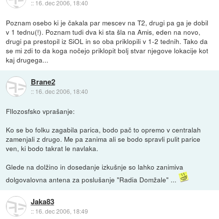
::
16. dec 2006, 18:40
Poznam osebo ki je čakala par mescev na T2, drugi pa ga je dobil
v 1 tednu(!). Poznam tudi dva ki sta šla na Amis, eden na novo,
drugi pa prestopil iz SiOL in so oba priklopili v 1-2 tednih. Tako da
se mi zdi to da koga nočejo priklopit bolj stvar njegove lokacije kot
kaj drugega...
Brane2
::
16. dec 2006, 18:40
FIlozosfsko vprašanje:
Ko se bo folku zagabila parica, bodo pač to opremo v centralah
zamenjali z drugo. Me pa zanima ali se bodo spravli pulit parice
ven, ki bodo takrat le navlaka.
Glede na dolžino in dosedanje izkušnje so lahko zanimiva
dolgovalovna antena za poslušanje "Radia Domžale" ...
Jaka83
::
16. dec 2006, 18:49