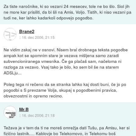
Za tiste naročnike, ki so vezani 24 mesecev, tole ne bo šlo. Siol jih
ne more kar prisiliti, da bi šli na Amis, Voljo. Tistih, ki niso vezani pa
tudi ne, ker lahko kadarkoli odpovejo pogodbo.
Brane2
::
16. dec 2006, 21:15
Ne vidim zakaj ne v osnovi. Nisem bral drobnega teksta pogodbe
ampak kot se spomnim stare je vezava mišljena samo zaradi
subvencioniranega vmesnika. Če ga plačaš sam, načeloma ni
razloga za vezavo. Vsaj tako je bilo, ko sem bil še na starem
ADSLju...
Poleg tega ni rečeno da se stranka lahko kaj dosti buni, če jo po
pogodbi s S prevzame Volja, skupaj s pogodbenimi pravica,
obveznostmi in opremo recimo.
Mr.B
::
16. dec 2006, 21:18
Težava je v tem da ti ne moreš omrežja dati Tušu, pa Amisu, ker si
fizično lastnik…. Kablovje bo Telekomovo, in Telekomu boš