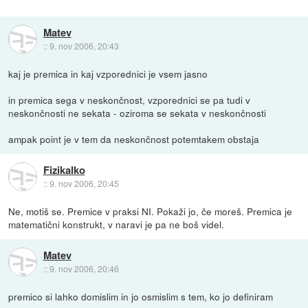
Matev
::
9. nov 2006, 20:43
kaj je premica in kaj vzporednici je vsem jasno
in premica sega v neskončnost, vzporednici se pa tudi v
neskončnosti ne sekata - oziroma se sekata v neskončnosti
ampak point je v tem da neskončnost potemtakem obstaja
Fizikalko
::
9. nov 2006, 20:45
Ne, motiš se. Premice v praksi NI. Pokaži jo, če moreš. Premica je
matematični konstrukt, v naravi je pa ne boš videl.
Matev
::
9. nov 2006, 20:46
premico si lahko domislim in jo osmislim s tem, ko jo definiram