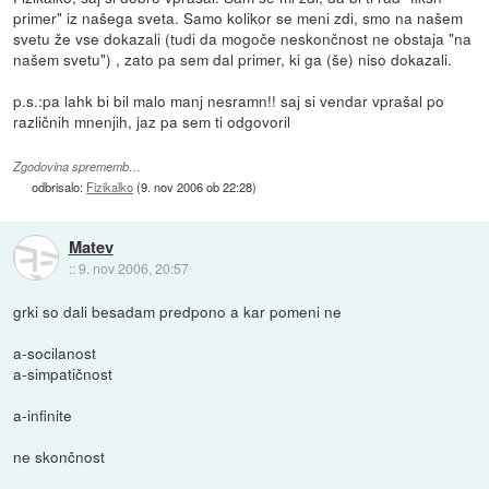
primer" iz našega sveta. Samo kolikor se meni zdi, smo na našem
svetu že vse dokazali (tudi da mogoče neskončnost ne obstaja "na
našem svetu") , zato pa sem dal primer, ki ga (še) niso dokazali.
p.s.:pa lahk bi bil malo manj nesramn!! saj si vendar vprašal po
različnih mnenjih, jaz pa sem ti odgovoril
Zgodovina sprememb…
odbrisalo:
Fizikalko
(
9. nov 2006 ob 22:28
)
Matev
::
9. nov 2006, 20:57
grki so dali besadam predpono a kar pomeni ne
a-socilanost
a-simpatičnost
a-infinite
ne skončnost