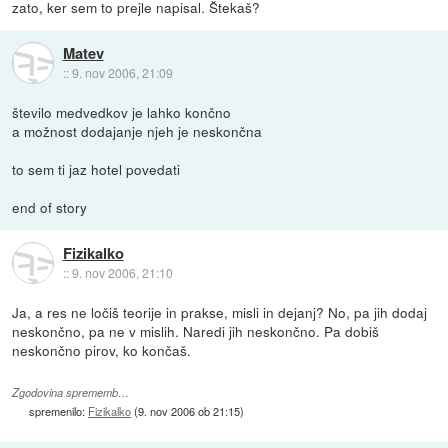
zato, ker sem to prejle napisal. Štekaš?
Matev
::
9. nov 2006, 21:09
število medvedkov je lahko končno
a možnost dodajanje njeh je neskončna
to sem ti jaz hotel povedati
end of story
Fizikalko
::
9. nov 2006, 21:10
Ja, a res ne ločiš teorije in prakse, misli in dejanj? No, pa jih dodaj
neskončno, pa ne v mislih. Naredi jih neskončno. Pa dobiš
neskončno pirov, ko končaš.
Zgodovina sprememb…
spremenilo:
Fizikalko
(
9. nov 2006 ob 21:15
)