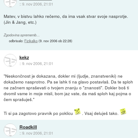
::
9. nov 2006, 21:01
Matev, v bistvu lahko rečemo, da ima vsak stvar svoje nasprotje.
(Jin & Jang, etc.)
Zgodovina sprememb…
odbrisalo:
Fizikalko
(
9. nov 2006 ob 22:28
)
kekz
::
9. nov 2006, 21:01
"Neskončnost je dokazana, dokler mi (ljudje, znanstveniki) ne
dokažemo nasprotno. Pa se lahk ti na glavo postavlaš. Da te sploh
ne začnem spraševati o tvojem znanju o "znanosti". Dokler boš ti
dvomil vame in moje misli, bom jaz vate, da maš sploh kaj pojma o
čem sprašuješ."
Ti si pa zagotovo pravnik po poklicu
. Vsaj deluješ tako.
Roadkill
::
9. nov 2006, 21:01