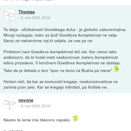
Thomas
::
9. nov 2006, 22:32
Ta ideja - afizikalnosti človeškega duha - je globoko zakoreninjena.
Mnogi razlagajo, kako za ljudi Goedlova ikompletnost ne velja.
Samo za mehanizme naj bi veljala, za nas pa ne.
Finitistom nam Goedlova ikompletnost dol visi. Ker nismo tako
ambiciozni, da bi hoteli imeti neskončnost, katero ikompletnost
edino prizadeva. V končnem Goedlova ikompletnost ne obstaja.
Tako da je debata o tem "spor na levici za Busha pa mene"
Hočem reči, da kar se komunisti kregajo, neokonzervativce ne
zanima prav zelo. Kar se kregajo infinitisti, pa finitiste ne.
nevone
::
9. nov 2006, 23:05
Naslov te teme ima tiskovno napako.
o+ nevone