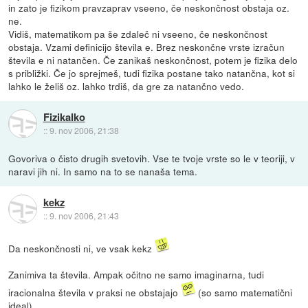
in zato je fizikom pravzaprav vseeno, če neskončnost obstaja oz.
ne.
Vidiš, matematikom pa še zdaleč ni vseeno, če neskončnost
obstaja. Vzami definicijo števila e. Brez neskončne vrste izračun
števila e ni natančen. Če zanikaš neskončnost, potem je fizika delo
s približki. Če jo sprejmeš, tudi fizika postane tako natančna, kot si
lahko le želiš oz. lahko trdiš, da gre za natančno vedo.
Fizikalko
::
9. nov 2006, 21:38
Govoriva o čisto drugih svetovih. Vse te tvoje vrste so le v teoriji, v
naravi jih ni. In samo na to se nanaša tema.
kekz
::
9. nov 2006, 21:43
Da neskončnosti ni, ve vsak kekz
Zanimiva ta števila. Ampak očitno ne samo imaginarna, tudi
iracionalna števila v praksi ne obstajajo
(so samo matematični
ideal)