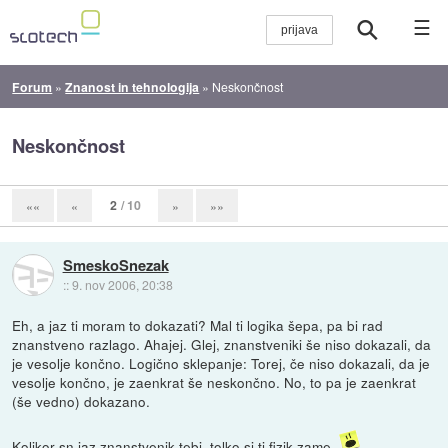
☰
Forum
»
Znanost in tehnologija
»
Neskončnost
Neskončnost
2
/ 10
««
«
»
»»
SmeskoSnezak
::
9. nov 2006, 20:38
Eh, a jaz ti moram to dokazati? Mal ti logika šepa, pa bi rad
znanstveno razlago. Ahajej. Glej, znanstveniki še niso dokazali, da
je vesolje končno. Logično sklepanje: Torej, če niso dokazali, da je
vesolje končno, je zaenkrat še neskončno. No, to pa je zaenkrat
(še vedno) dokazano.
Kolikor sn jaz znanstvenik tebi, tolko si ti fizik zame.