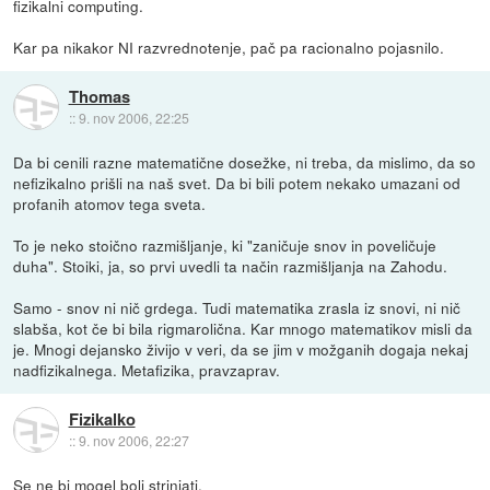
fizikalni computing.
Kar pa nikakor NI razvrednotenje, pač pa racionalno pojasnilo.
Thomas
::
9. nov 2006, 22:25
Da bi cenili razne matematične dosežke, ni treba, da mislimo, da so
nefizikalno prišli na naš svet. Da bi bili potem nekako umazani od
profanih atomov tega sveta.
To je neko stoično razmišljanje, ki "zaničuje snov in poveličuje
duha". Stoiki, ja, so prvi uvedli ta način razmišljanja na Zahodu.
Samo - snov ni nič grdega. Tudi matematika zrasla iz snovi, ni nič
slabša, kot če bi bila rigmarolična. Kar mnogo matematikov misli da
je. Mnogi dejansko živijo v veri, da se jim v možganih dogaja nekaj
nadfizikalnega. Metafizika, pravzaprav.
Fizikalko
::
9. nov 2006, 22:27
Se ne bi mogel bolj strinjati.