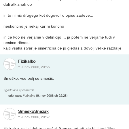
dali atk znak oo
in to ni nič drugega kot dogovor o opisu zadeve...
neskončno je nekaj kar ni končno
in če kdo ne verjame v definicijo ... ja potem ne verjame tudi v
nesimetričnost
kajti vsaka stvar je simetrična če jo gledaš z dovolj velike razdalje
Fizikalko
::
9. nov 2006, 20:55
Smeško, vse bolj se smešiš.
Zgodovina sprememb…
odbrisalo:
Fizikalko
(
9. nov 2006 ob 22:28
)
SmeskoSnezak
::
9. nov 2006, 20:57
Fizikalko, saj si dobro vprašal. Sam se mi zdi, da bi ti rad "fiksn