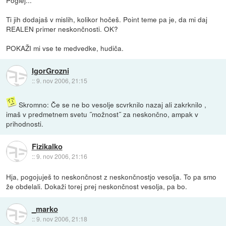
Ti jih dodajaš v mislih, kolikor hočeš. Point teme pa je, da mi daj
REALEN primer neskončnosti. OK?
POKAŽI mi vse te medvedke, hudiča.
IgorGrozni
::
9. nov 2006, 21:15
Skromno: Če se ne bo vesolje scvrknilo nazaj ali zakrknilo ,
imaš v predmetnem svetu ˝možnost˝ za neskončno, ampak v
prihodnosti.
Fizikalko
::
9. nov 2006, 21:16
Hja, pogojuješ to neskončnost z neskončnostjo vesolja. To pa smo
že obdelali. Dokaži torej prej neskončnost vesolja, pa bo.
_marko
::
9. nov 2006, 21:18