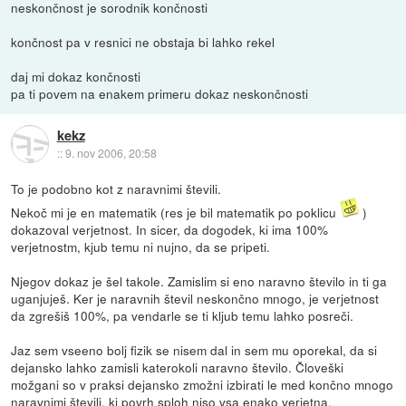
neskončnost je sorodnik končnosti
končnost pa v resnici ne obstaja bi lahko rekel
daj mi dokaz končnosti
pa ti povem na enakem primeru dokaz neskončnosti
kekz
::
9. nov 2006, 20:58
To je podobno kot z naravnimi števili.
Nekoč mi je en matematik (res je bil matematik po poklicu
)
dokazoval verjetnost. In sicer, da dogodek, ki ima 100%
verjetnostm, kjub temu ni nujno, da se pripeti.
Njegov dokaz je šel takole. Zamislim si eno naravno število in ti ga
uganjuješ. Ker je naravnih števil neskončno mnogo, je verjetnost
da zgrešiš 100%, pa vendarle se ti kljub temu lahko posreči.
Jaz sem vseeno bolj fizik se nisem dal in sem mu oporekal, da si
dejansko lahko zamisli katerokoli naravno število. Človeški
možgani so v praksi dejansko zmožni izbirati le med končno mnogo
naravnimi števili, ki povrh sploh niso vsa enako verjetna.