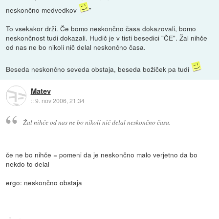
neskončno medvedkov
"
To vsekakor drži. Če bomo neskončno časa dokazovali, bomo
neskončnost tudi dokazali. Hudič je v tisti besedici "ČE". Žal nihče
od nas ne bo nikoli nič delal neskončno časa.
Beseda neskončno seveda obstaja, beseda božiček pa tudi
Matev
::
9. nov 2006, 21:34
Žal nihče od nas ne bo nikoli nič delal neskončno časa.
če ne bo nihče = pomeni da je neskončno malo verjetno da bo
nekdo to delal
ergo: neskončno obstaja