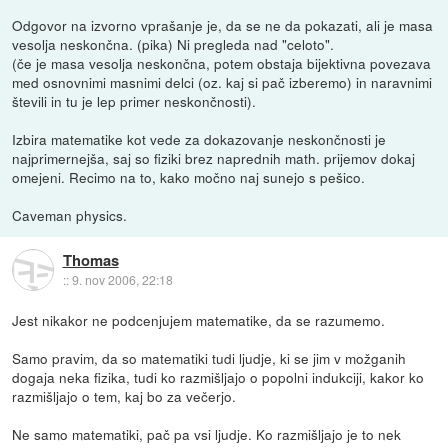
Odgovor na izvorno vprašanje je, da se ne da pokazati, ali je masa
vesolja neskončna. (pika) Ni pregleda nad "celoto".
(če je masa vesolja neskončna, potem obstaja bijektivna povezava
med osnovnimi masnimi delci (oz. kaj si pač izberemo) in naravnimi
števili in tu je lep primer neskončnosti).
Izbira matematike kot vede za dokazovanje neskončnosti je
najprimernejša, saj so fiziki brez naprednih math. prijemov dokaj
omejeni. Recimo na to, kako močno naj sunejo s pešico.
Caveman physics.
Thomas
::
9. nov 2006, 22:18
Jest nikakor ne podcenjujem matematike, da se razumemo.
Samo pravim, da so matematiki tudi ljudje, ki se jim v možganih
dogaja neka fizika, tudi ko razmišljajo o popolni indukciji, kakor ko
razmišljajo o tem, kaj bo za večerjo.
Ne samo matematiki, pač pa vsi ljudje. Ko razmišljajo je to nek