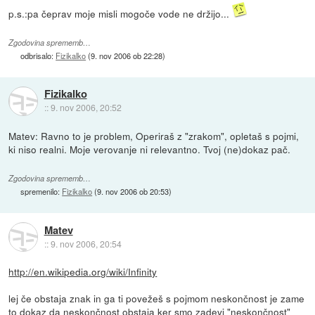
p.s.:pa čeprav moje misli mogoče vode ne držijo...
Zgodovina sprememb…
odbrisalo:
Fizikalko
(
9. nov 2006 ob 22:28
)
Fizikalko
::
9. nov 2006, 20:52
Matev: Ravno to je problem, Operiraš z "zrakom", opletaš s pojmi,
ki niso realni. Moje verovanje ni relevantno. Tvoj (ne)dokaz pač.
Zgodovina sprememb…
spremenilo:
Fizikalko
(
9. nov 2006 ob 20:53
)
Matev
::
9. nov 2006, 20:54
http://en.wikipedia.org/wiki/Infinity
lej če obstaja znak in ga ti povežeš s pojmom neskončnost je zame
to dokaz da neskončnost obstaja ker smo zadevi "neskončnost"