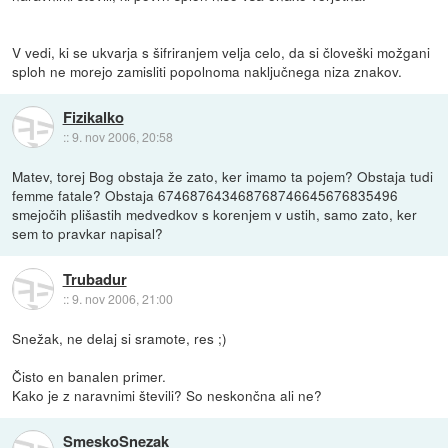
V vedi, ki se ukvarja s šifriranjem velja celo, da si človeški možgani
sploh ne morejo zamisliti popolnoma naključnega niza znakov.
Fizikalko
::
9. nov 2006, 20:58
Matev, torej Bog obstaja že zato, ker imamo ta pojem? Obstaja tudi
femme fatale? Obstaja 674687643468768746645676835496
smejočih plišastih medvedkov s korenjem v ustih, samo zato, ker
sem to pravkar napisal?
Trubadur
::
9. nov 2006, 21:00
Snežak, ne delaj si sramote, res ;)
Čisto en banalen primer.
Kako je z naravnimi števili? So neskončna ali ne?
SmeskoSnezak