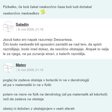
Fizikalko, če boš čakal neskončno časa boš tudi dočakal
neskončno medvedkov
Saladin
::
9. nov 2006, 21:18
Jezuš kako eni napak razumejo Descartesa.
Čim bodo medvedki bili sposobni zamisliti se nad tem, da sploh
razmišljajo, bodo imeli dokaz, da resnično obstajajo. Ampak to velja
le za njega, ne pa zunanje stvari, o katerih razmišlja.
Matev
::
9. nov 2006, 21:19
poglej če zadeva obstaja v botaniki in ne v dendrologiji
ali pa v matematiki in ne v fiziki
potem ne more ne fizik ne dendrolog (ali pa matematik ali kdorkoli)
reči da zadeva ne obstaja
obstoj ni določen z obstajanjem v vseh sferah