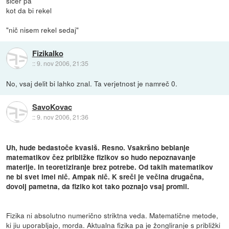
sicer pa
kot da bi rekel
"nič nisem rekel sedaj"
Fizikalko
::
9. nov 2006, 21:35
No, vsaj delit bi lahko znal. Ta verjetnost je namreč 0.
SavoKovac
::
9. nov 2006, 21:36
Uh, hude bedastoče kvasiš. Resno. Vsakršno beblanje
matematikov čez približke fizikov so hudo nepoznavanje
materije. In teoretiziranje brez potrebe. Od takih matematikov
ne bi svet imel nič. Ampak nič. K sreči je večina drugačna,
dovolj pametna, da fiziko kot tako poznajo vsaj promil.
Fizika ni absolutno numerično striktna veda. Matematične metode,
ki jiu uporabljajo, morda. Aktualna fizika pa je žongliranje s približki