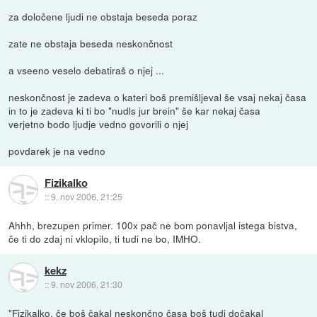
za določene ljudi ne obstaja beseda poraz
zate ne obstaja beseda neskončnost
a vseeno veselo debatiraš o njej ...
neskončnost je zadeva o kateri boš premišljeval še vsaj nekaj časa
in to je zadeva ki ti bo "nudls jur brein" še kar nekaj časa
verjetno bodo ljudje vedno govorili o njej
povdarek je na vedno
Fizikalko
::
9. nov 2006, 21:25
Ahhh, brezupen primer. 100x pač ne bom ponavljal istega bistva,
če ti do zdaj ni vklopilo, ti tudi ne bo, IMHO.
kekz
::
9. nov 2006, 21:30
"Fizikalko, če boš čakal neskončno časa boš tudi dočakal