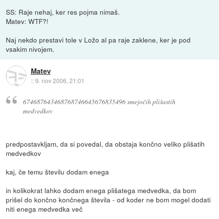
SS: Raje nehaj, ker res pojma nimaš.
Matev: WTF?!
Naj nekdo prestavi tole v Ložo al pa raje zaklene, ker je pod
vsakim nivojem.
Matev
::
9. nov 2006, 21:01
674687643468768746645676835496 smejočih plišastih
medvedkov
predpostavkljam, da si povedal, da obstaja končno veliko plišatih
medvedkov
kaj, če temu številu dodam enega
in kolikokrat lahko dodam enega plišatega medvedka, da bom
prišel do končno končnega števila - od koder ne bom mogel dodati
niti enega medvedka več