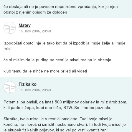
če obstaja ali ne je povsem nepotrebno vprašanje, ker je njen
obstoj z njenim opisom že določen
Matev
::
9. nov 2006, 20:48
izpodbijati obstoj nje je tako kot da bi izpodbijal moje želje ali moje
misli
če si mislim da je puding na cesti je misel realna in obstaja
kjub temu da je nihče ne more prijeti ali videti
Fizikalko
::
9. nov 2006, 20:49
Potem si pa omisli, da imaš 500 milijonov dolarjev in mi z drobižom,
ki ti pade z žepa, kupi eno hišo, BTW. Se ti ne bo poznalo.
Skratka, tvoja misel je v resnici omejena. Tudi tvoja misel je
končna, ne moreš si izmislit neskončno stvari. In tudi tvoja misel je
le skupek fizikalnih pojavov, ki so vsi po vrsti kvantizirani.