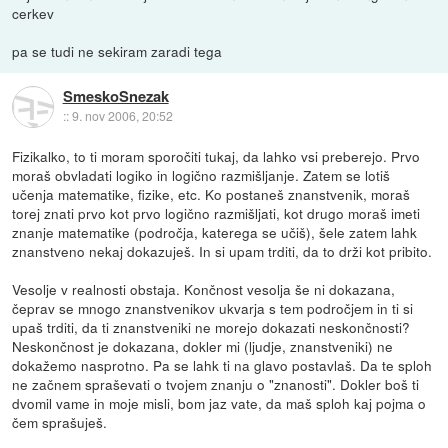
cerkev
pa se tudi ne sekiram zaradi tega
SmeskoSnezak
::
9. nov 2006, 20:52
Fizikalko, to ti moram sporočiti tukaj, da lahko vsi preberejo. Prvo
moraš obvladati logiko in logično razmišljanje. Zatem se lotiš
učenja matematike, fizike, etc. Ko postaneš znanstvenik, moraš
torej znati prvo kot prvo logično razmišljati, kot drugo moraš imeti
znanje matematike (področja, katerega se učiš), šele zatem lahk
znanstveno nekaj dokazuješ. In si upam trditi, da to drži kot pribito.
Vesolje v realnosti obstaja. Končnost vesolja še ni dokazana,
čeprav se mnogo znanstvenikov ukvarja s tem področjem in ti si
upaš trditi, da ti znanstveniki ne morejo dokazati neskončnosti?
Neskončnost je dokazana, dokler mi (ljudje, znanstveniki) ne
dokažemo nasprotno. Pa se lahk ti na glavo postavlaš. Da te sploh
ne začnem spraševati o tvojem znanju o "znanosti". Dokler boš ti
dvomil vame in moje misli, bom jaz vate, da maš sploh kaj pojma o
čem sprašuješ.