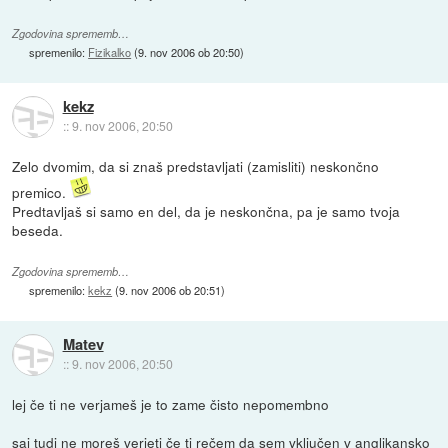
Zgodovina sprememb…
spremenilo:
Fizikalko
(
9. nov 2006 ob 20:50
)
kekz
::
9. nov 2006, 20:50
Zelo dvomim, da si znaš predstavljati (zamisliti) neskončno
premico.
Predtavljaš si samo en del, da je neskončna, pa je samo tvoja
beseda.
Zgodovina sprememb…
spremenilo:
kekz
(
9. nov 2006 ob 20:51
)
Matev
::
9. nov 2006, 20:50
lej če ti ne verjameš je to zame čisto nepomembno
saj tudi ne moreš verjeti če ti rečem da sem vključen v anglikansko