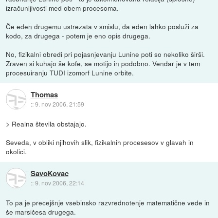
izračunljivosti med obem procesoma.
Če eden drugemu ustrezata v smislu, da eden lahko posluži za
kodo, za drugega - potem je eno opis drugega.
No, fizikalni obredi pri pojasnjevanju Lunine poti so nekoliko širši.
Zraven si kuhajo še kofe, se motijo in podobno. Vendar je v tem
procesuiranju TUDI izomorf Lunine orbite.
Thomas
::
9. nov 2006, 21:59
> Realna števila obstajajo.
Seveda, v obliki njihovih slik, fizikalnih procesesov v glavah in
okolici.
SavoKovac
::
9. nov 2006, 22:14
To pa je precejšnje vsebinsko razvrednotenje matematične vede in
še marsičesa drugega.