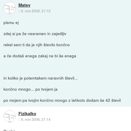
Matev
::
9. nov 2006, 21:12
pismu ej
zdej si pa že nesramen in zajedljiv
rekel sem ti da je njih število končno
a če dodaš enega zakaj ne bi še enega
in koliko je potemtakem naravnih števil...
končno mnogo... po tvojem ja
po mojem pa tvojim končno mnogo z lahkoto dodam še 42 števil
Fizikalko
::
9. nov 2006, 21:14
Poglej...