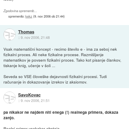
Zgodovina sprememb…
spremenilo:
kekz
(
9. nov 2006 ob 21:44
)
Thomas
::
9. nov 2006, 21:48
Vsak matematični koncept - recimo število e - ima za seboj nek
fizikalni proces. Ali neke fizikalne procese. Razmišljanje
matematikov je povsem fizikalni proces. Tako kot pisanje člankov,
tiskanje knig, učenje v šoli ...
Seveda so VSE človeške dejavnosti fizikalni procesi. Tudi
računanje in dokazovanje izrekov iz aksiomov.
SavoKovac
::
9. nov 2006, 21:51
pa nikakor ne najdem niti enega (!) realnega primera, dokaza
zanjo.
Realni primer vsekakor obstaja.