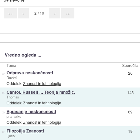
2
/ 10
««
«
»
»»
Vredno ogleda ...
Tema
Sporočila
»
Odprava neskončnosti
26
David9
Oddelek:
Znanost in tehnologija
»
Cantor, Russell ... Teorija množic.
143
Thomas
Oddelek:
Znanost in tehnologija
»
Vprašanje neskončnosti
69
pramarko
Oddelek:
Znanost in tehnologija
»
Filozofija Znanosti
19
.:joco:.