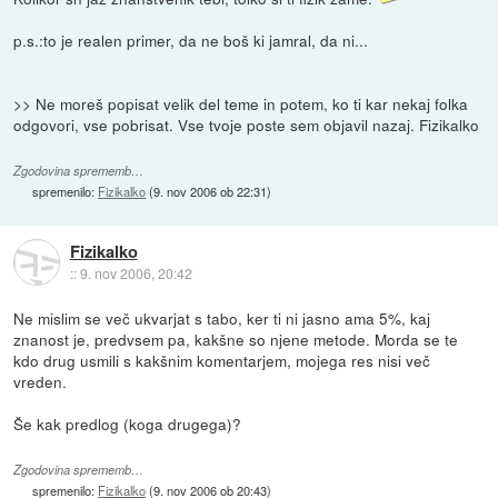
p.s.:to je realen primer, da ne boš ki jamral, da ni...
>> Ne moreš popisat velik del teme in potem, ko ti kar nekaj folka
odgovori, vse pobrisat. Vse tvoje poste sem objavil nazaj. Fizikalko
Zgodovina sprememb…
spremenilo:
Fizikalko
(
9. nov 2006 ob 22:31
)
Fizikalko
::
9. nov 2006, 20:42
Ne mislim se več ukvarjat s tabo, ker ti ni jasno ama 5%, kaj
znanost je, predvsem pa, kakšne so njene metode. Morda se te
kdo drug usmili s kakšnim komentarjem, mojega res nisi več
vreden.
Še kak predlog (koga drugega)?
Zgodovina sprememb…
spremenilo:
Fizikalko
(
9. nov 2006 ob 20:43
)