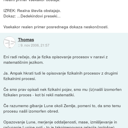
IZREK: Realna števila obstajajo.
Dokaz: ...Dedekindovi preseki...
Vsekakor realen primer posrednega dokaza neskončnosti.
Thomas
::
9. nov 2006, 21:57
Eni radi rečejo, da je fizika opisovanje procesov v naravi z
matematičnim jezikom.
Ja. Ampak hkrati tudi le opisovanje fizikalnih procesov z drugimi
fizikalnimi procesi.
Če smo prav opisali nek fizikalni pojav, smo mu (iz)našli izomorfen
fizikalen proces - kot bi rekli matematiki.
Če razumemo gibanje Lune okoli Zemlje, pomeni to, da smo temu
procesu našli izomorfen obred.
Opazovanje Lune, merjenje oddaljenosti, mase, izmišljevanje in
računanje Lunine poti - to je takoimenovana relacija (splošne)