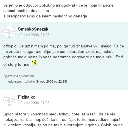
verjetno je odgovor poljubno mnogokrat - če le moje finančne
sposobnosti to dovoljujeo
a predpostvljajmo da imam neskončno denarja
SmeskoSnezak
::
9. nov 2006, 21:03
offtopic: Če jaz nimam pojma, pol ga tud znanstveniki nimajo. Pa če
ne znate mojega razmišljanja v consideration vzeti, naj nekdo
pobriše moje poste in vaše nesramne odgovore na moje misli. End
of story for me!
Zgodovina sprememb…
odbrisalo:
Fizikalko
(
9. nov 2006 ob 22:28
)
Fizikalko
::
9. nov 2006, 21:03
Sploh ni fora v končnosti medvedkov, hotel sem reči, da če siu
nekaj zamisliš ali napišeš, še ni res. Npr. toliko medvedkov najbrž
ni v celem vesolju, sploh ne takih s korenjem v gobcu. Sploh pa ne