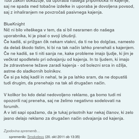
Tudi zakon dokazuje, da uporaba našega pripomočka ni kajenje,
saj ne spada med tobačne izdelke in uporaba je dovoljena povsod,
saj z inhaliranjem ne povzročaš pasivnega kajenja.
BlueKnight
Nič ni bilo viteškega v tem, da si bil nesramen do našega
uporabnika, ki je pisal o svoji izkušnji.
Če kadiš, si prižgan čik nekam vtakni, da ti ne bo dolgčas, namesto
da delaš škodo tistim, ki bi na tak način lahko prenehali s kajenjem.
Če ne kadiš, se ti niti sanja ne, kake probleme imajo ljudje, ki jim je
večkrat spodletelo pri odvajanju od kajenja. In to ljudem, ki imajo
že zdravstvene težave zaradi kajenja - od bolezni srca in ožilja,
astme do sladkornih bolnikov.
Če si pa kdaj kadil in nehal, te je pa lahko sram, da ne dopustiš
tudi drugim, da prenehajo na tak ali drugačen način.
V kolikor bo kdo delal nedovoljeno reklamo, ga bomo tudi mi
opozorili naj preneha, saj ne želimo negativno sodelovati na
forumih.
A v isti sapi opažamo, da je tukaj prisotnih kar nekaj članov, ki zelo
jasno delajo reklamo za drugačen način odvajanja od kajenja.
Zgodovina sprememb…
spremenilo:
Smokeless
(
20. okt 2011 ob 13:35
)