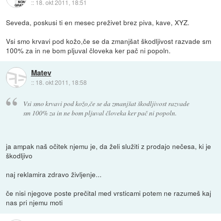
::
18. okt 2011, 18:51
Seveda, poskusi ti en mesec preživet brez piva, kave, XYZ.
Vsi smo krvavi pod kožo,če se da zmanjšat škodljivost razvade sm
100% za in ne bom pljuval človeka ker pač ni popoln.
Matev
::
18. okt 2011, 18:58
Vsi smo krvavi pod kožo,če se da zmanjšat škodljivost razvade
sm 100% za in ne bom pljuval človeka ker pač ni popoln.
ja ampak naš očitek njemu je, da želi služiti z prodajo nečesa, ki je
škodljivo
naj reklamira zdravo življenje...
če nisi njegove poste prečital med vrsticami potem ne razumeš kaj
nas pri njemu moti