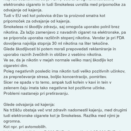
elektronsko cigareto in tudi Smokeless uvrstila med pripomočke za
odvajanje od kajenja.
Tudi v EU več kot polovica držav ta proizvod smatra kot
pripomoček za odvajanje od kajenja.
Smokeless ni škodljiv zdravju, saj omogoča uporabo polnil brez
nikotina. Za lažjo zamenjavo z navadnih cigaret na elektronske, pa
se priporoča uporaba različnih stopenj nikotina. Vendar je pri FDA
dovoljena najvišja stopnja 30 ml nikotina na liter tekočine.
Glede škodljivosti bi potem morali prepovedati reklamiranje in
uporabo raznih žvečilnih in obližev z vsebino nikotina.
Ve se, da je nikotin v mejah normale veliko manj škodljiv kot
cigaretni dim.
Poleg negativnih posledic ima nikotin tudi veliko pozitivnih učinkov,
za preprečevanje stresa, boljšo koncentracijo, pomiritev.
Sicer ne spada v to temo, ampak tudi kofein v kavi in tein v
zelenem čaju imata tako negativne kot pozitivne učinke.
Problemi nastanejo pri pretiravanju.
Glede odvajanja od kajenja:
Na tržišču obstaja več vrst zdravih nadomestil kajenju, med drugimi
tudi elektronske cigarete kot je Smokeless. Razlika med njimi je
ogromna.
Kot npr. pri avtomobilih.