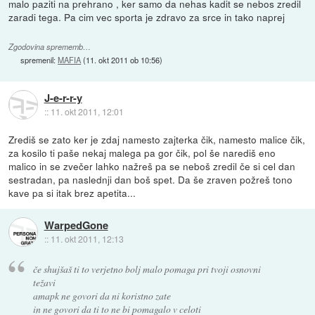
malo paziti na prehrano , ker samo da nehas kadit se nebos zredil
zaradi tega. Pa cim vec sporta je zdravo za srce in tako naprej
Zgodovina sprememb…
spremenil:
MAFIA
(
11. okt 2011 ob 10:56
)
J-e-r-r-y
::
11. okt 2011, 12:01
Zrediš se zato ker je zdaj namesto zajterka čik, namesto malice čik,
za kosilo ti paše nekaj malega pa gor čik, pol še narediš eno
malico in se zvečer lahko nažreš pa se neboš zredil če si cel dan
sestradan, pa naslednji dan boš spet. Da še zraven požreš tono
kave pa si itak brez apetita...
WarpedGone
::
11. okt 2011, 12:13
če shujšaš ti to verjetno bolj malo pomaga pri tvoji osnovni
težavi
amapk ne govori da ni koristno zate
in ne govori da ti to ne bi pomagalo v celoti