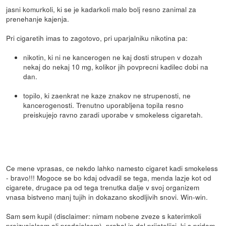
jasni komurkoli, ki se je kadarkoli malo bolj resno zanimal za
prenehanje kajenja.
Pri cigaretih imas to zagotovo, pri uparjalniku nikotina pa:
nikotin, ki ni ne kancerogen ne kaj dosti strupen v dozah
nekaj do nekaj 10 mg, kolikor jih povprecni kadilec dobi na
dan.
topilo, ki zaenkrat ne kaze znakov ne strupenosti, ne
kancerogenosti. Trenutno uporabljena topila resno
preiskujejo ravno zaradi uporabe v smokeless cigaretah.
Ce mene vprasas, ce nekdo lahko namesto cigaret kadi smokeless
- bravo!!! Mogoce se bo kdaj odvadil se tega, menda lazje kot od
cigarete, drugace pa od tega trenutka dalje v svoj organizem
vnasa bistveno manj tujih in dokazano skodljivih snovi. Win-win.
Sam sem kupil (disclaimer: nimam nobene zveze s katerimkoli
proizvajalcem ali prodajalcem), probal in dal prijateljici, ki s pridom