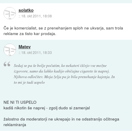
solatko
::
18. okt 2011, 18:08
Če je komercialist, se z prenehanjem sploh ne ukvarja, sam trola
reklame za tisto kar prodaja.
Matev
::
18. okt 2011, 18:33
Sedaj se pa še bolje počutim, ko nekateri iščejo vse možne
izgovore, samo da lahko kadijo običajne cigarete še naprej.
Njihova odločitev. Moja želja pa je bila prenehanje kajenja. In
to mi je tudi uspelo
NE NI TI USPELO
kadiš nikotin še naprej - zgolj dudo si zamenjal
žalostno da moderatorji ne ukrepajo in ne odsstranijo očitnega
reklamiranja