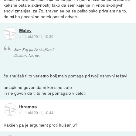
kaksne ostale aktivnosti) tako da sem kajenje in vnos skodljivih
snovi zmanjsal za 7x, zraven se pa se psiholosko privajam na to,
da mi bo pocasi se petek postal odvec.
Matev
::
11. okt 2011, 10:39
Jaz: Kaj pa če shujšam?
Doktor: Ne, ne.
če shujšaš ti to verjetno bolj malo pomaga pri tvoji osnovni težavi
amapk ne govori da ni koristno zate
in ne govori da ti to ne bi pomagalo v celoti
thramos
::
11. okt 2011, 10:44
Kakšen pa je argument proti hujšanju?