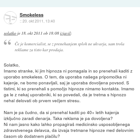
Smokeless
::
20. okt 2011, 13:40
solatko
je
18. okt 2011 ob 18:08
izjavil
:
Če je komercialist, se z prenehanjem sploh ne ukvarja, sam trola
reklame za tisto kar prodaja.
Solatko,
Imamo stranke, ki jim hipnoza ni pomagala in so prenehali kaditi z
uporabo smokeless. O tem, da uporaba našega pripomočka ni
kajenje, ne bomo ponavljali, saj je uporaba dovoljena povsod. S
tistimi, ki so prenehali s pomočjo hipnoze nimamo kontakta. Imamo
ga le z nekaj uporabniki, ki so povedali, da je tretma s hipnozo
nehal delovati ob prvem večjem stresu.
Nam je pa čudno, da si prenehal kaditi po 40+ letih kajenja
izključno zaradi denarja. Taka reklama je pa dovoljena?
Ni nam jasno kako lahko propagiraš medicinsko usposobljenega
zdravstvenega delavca, da izvaja tretmane hipnoze med delovnim
časom ob dodatnem plačilu?