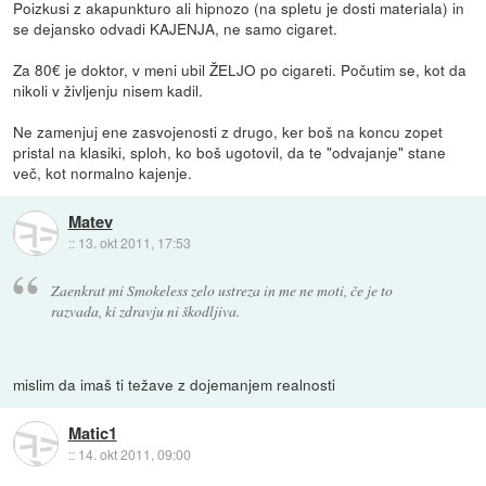
Poizkusi z akapunkturo ali hipnozo (na spletu je dosti materiala) in
se dejansko odvadi KAJENJA, ne samo cigaret.
Za 80€ je doktor, v meni ubil ŽELJO po cigareti. Počutim se, kot da
nikoli v življenju nisem kadil.
Ne zamenjuj ene zasvojenosti z drugo, ker boš na koncu zopet
pristal na klasiki, sploh, ko boš ugotovil, da te "odvajanje" stane
več, kot normalno kajenje.
Matev
::
13. okt 2011, 17:53
Zaenkrat mi Smokeless zelo ustreza in me ne moti, če je to
razvada, ki zdravju ni škodljiva.
mislim da imaš ti težave z dojemanjem realnosti
Matic1
::
14. okt 2011, 09:00