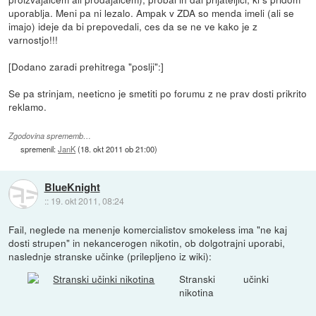
uporablja. Meni pa ni lezalo. Ampak v ZDA so menda imeli (ali se
imajo) ideje da bi prepovedali, ces da se ne ve kako je z
varnostjo!!!
[Dodano zaradi prehitrega "poslji":]
Se pa strinjam, neeticno je smetiti po forumu z ne prav dosti prikrito
reklamo.
Zgodovina sprememb…
spremenil:
JanK
(
18. okt 2011 ob 21:00
)
BlueKnight
::
19. okt 2011, 08:24
Fail, neglede na menenje komercialistov smokeless ima "ne kaj
dosti strupen" in nekancerogen nikotin, ob dolgotrajni uporabi,
naslednje stranske učinke (prilepljeno iz wiki):
Stranski učinki
nikotina