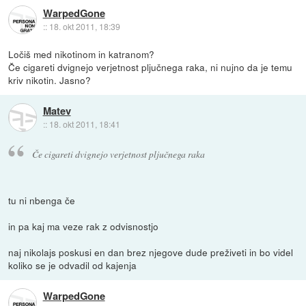
WarpedGone
::
18. okt 2011, 18:39
Ločiš med nikotinom in katranom?
Če cigareti dvignejo verjetnost pljučnega raka, ni nujno da je temu
kriv nikotin. Jasno?
Matev
::
18. okt 2011, 18:41
Če cigareti dvignejo verjetnost pljučnega raka
tu ni nbenga če
in pa kaj ma veze rak z odvisnostjo
naj nikolajs poskusi en dan brez njegove dude preživeti in bo videl
koliko se je odvadil od kajenja
WarpedGone