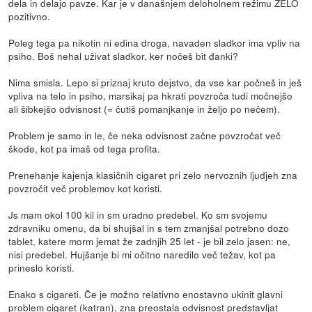
dela in delajo pavze. Kar je v današnjem deloholnem režimu ZELO
pozitivno.
Poleg tega pa nikotin ni edina droga, navaden sladkor ima vpliv na
psiho. Boš nehal uživat sladkor, ker nočeš bit đanki?
Nima smisla. Lepo si priznaj kruto dejstvo, da vse kar počneš in ješ
vpliva na telo in psiho, marsikaj pa hkrati povzroča tudi močnejšo
ali šibkejšo odvisnost (= čutiš pomanjkanje in željo po nečem).
Problem je samo in le, če neka odvisnost začne povzročat več
škode, kot pa imaš od tega profita.
Prenehanje kajenja klasičnih cigaret pri zelo nervoznih ljudjeh zna
povzročit več problemov kot koristi.
Js mam okol 100 kil in sm uradno predebel. Ko sm svojemu
zdravniku omenu, da bi shujšal in s tem zmanjšal potrebno dozo
tablet, katere morm jemat že zadnjih 25 let - je bil zelo jasen: ne,
nisi predebel. Hujšanje bi mi očitno naredilo več težav, kot pa
prineslo koristi.
Enako s cigareti. Če je možno relativno enostavno ukinit glavni
problem cigaret (katran), zna preostala odvisnost predstavljat