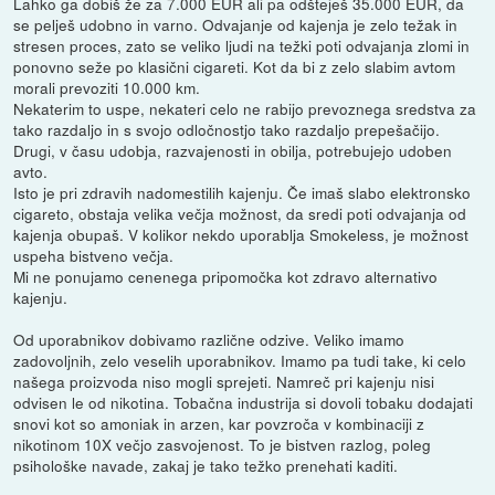
Lahko ga dobiš že za 7.000 EUR ali pa odšteješ 35.000 EUR, da
se pelješ udobno in varno. Odvajanje od kajenja je zelo težak in
stresen proces, zato se veliko ljudi na težki poti odvajanja zlomi in
ponovno seže po klasični cigareti. Kot da bi z zelo slabim avtom
morali prevoziti 10.000 km.
Nekaterim to uspe, nekateri celo ne rabijo prevoznega sredstva za
tako razdaljo in s svojo odločnostjo tako razdaljo prepešačijo.
Drugi, v času udobja, razvajenosti in obilja, potrebujejo udoben
avto.
Isto je pri zdravih nadomestilih kajenju. Če imaš slabo elektronsko
cigareto, obstaja velika večja možnost, da sredi poti odvajanja od
kajenja obupaš. V kolikor nekdo uporablja Smokeless, je možnost
uspeha bistveno večja.
Mi ne ponujamo cenenega pripomočka kot zdravo alternativo
kajenju.
Od uporabnikov dobivamo različne odzive. Veliko imamo
zadovoljnih, zelo veselih uporabnikov. Imamo pa tudi take, ki celo
našega proizvoda niso mogli sprejeti. Namreč pri kajenju nisi
odvisen le od nikotina. Tobačna industrija si dovoli tobaku dodajati
snovi kot so amoniak in arzen, kar povzroča v kombinaciji z
nikotinom 10X večjo zasvojenost. To je bistven razlog, poleg
psihološke navade, zakaj je tako težko prenehati kaditi.