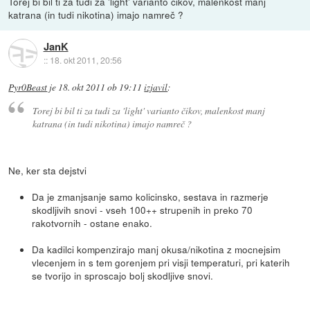
Torej bi bil ti za tudi za 'light' varianto čikov, malenkost manj
katrana (in tudi nikotina) imajo namreč ?
JanK
::
18. okt 2011, 20:56
Pyr0Beast
je
18. okt 2011 ob 19:11
izjavil
:
Torej bi bil ti za tudi za 'light' varianto čikov, malenkost manj
katrana (in tudi nikotina) imajo namreč ?
Ne, ker sta dejstvi
Da je zmanjsanje samo kolicinsko, sestava in razmerje
skodljivih snovi - vseh 100++ strupenih in preko 70
rakotvornih - ostane enako.
Da kadilci kompenzirajo manj okusa/nikotina z mocnejsim
vlecenjem in s tem gorenjem pri visji temperaturi, pri katerih
se tvorijo in sproscajo bolj skodljive snovi.