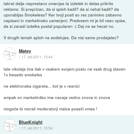
takrat dalje neprestano omenjas ta izdelek in delas prikrito
reklamo. Si preprican, da si sploh kadil? da si nehal kadit? da
uporabljas Smokeless? Ker tvoji posti so res zanimivo zabavno
napisani in marketinsko usmerjeni. Predvsem mi je bil vsec opise,
da si zaradi izdelka postal popularen :) Daj ne se hecat no.
V drugih temah sploh ne sodelujes. Da nisi samo prodajalec?
Matev
::
17. okt 2011, 15:44
tale nikolajs ima itak v vsakem svojem postu na vsak drug staven
1x besedo smokeles
ne elektronska cigareta... kot je v resnici
ampak on marketinško ime navaja vedno znova in znova
mogoče bi morali moderatorji malce poseči vmes !
BlueKnight
::
17. okt 2011, 15:54