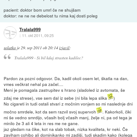
pacient: doktor bom umrl če ne shujšam
doktor: ne ne ne debelost tu nima kaj dosti poleg
Tralala999
::
11. okt 2011, 09:25
solatko
je
29. sep 2011 ob 20:14
izjavil
:
Tralala999 - Si bil kdaj strasten kadilec?
Pardon za pozni odgovor. Da, kadil okoli osem let, škatla na dan,
vmes večkrat nehal pa začel....
Meni je pomagala zastrupitev s hrano (sladoled iz avtomata, še
zdaj me strese), vse sem dal iz sebe (ni bila lepa slika
)
No cigareti in tudi ostali stvari z močnim vonjem so mi naslednje dni
močno smrdele, kot da sem razvil svoj supervoh
. Kakorkoli, čiki
mi še vedno smrdijo, včasih bolj včasih manj, želje ni, pa od tega je
minilo že 3 ali 4 leta in res me ne gane.
jaz gledam na čike, kot na slab tobak, nizka kvaliteta, kr neki. Če
zaviham cohibo ali dominikanko mi zadiši, tudi skadim kako (kolega