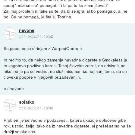
sedaj "nebi smelo" pomagat. Ti bi pa to še zmanjševal?
Žal moj problem ni take sorte, da bi se igral al bo pomagalo, al ne
bo. Če ne pomaga, je štala. Totalna.
nevone
::
11. okt 2011, 15:52
Se popolnoma strinjam z WarpedOne-om.
In recimo to, da nekdo zamenja navadne cigarete s Smokeless je
to zagotovo pozitiven korak. Takoj človeka zatret, da odvisnik od
nikotina je pa še vedno, ne služi ničemur, še najmanj temu, da se
človeka podpre v njegovih prizadevanjih.
o+ nevone
solatko
::
12. okt 2011, 16:06
Problem je še vedno v podzavesti, katera ukazuje določene gibe
rok, ustnic, željo, tako da iz navadne cigarete, si prešel samo na še
dražji smokeless.