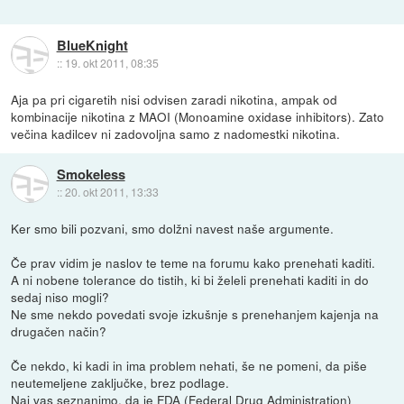
BlueKnight
::
19. okt 2011, 08:35
Aja pa pri cigaretih nisi odvisen zaradi nikotina, ampak od
kombinacije nikotina z MAOI (Monoamine oxidase inhibitors). Zato
večina kadilcev ni zadovoljna samo z nadomestki nikotina.
Smokeless
::
20. okt 2011, 13:33
Ker smo bili pozvani, smo dolžni navest naše argumente.
Če prav vidim je naslov te teme na forumu kako prenehati kaditi.
A ni nobene tolerance do tistih, ki bi želeli prenehati kaditi in do
sedaj niso mogli?
Ne sme nekdo povedati svoje izkušnje s prenehanjem kajenja na
drugačen način?
Če nekdo, ki kadi in ima problem nehati, še ne pomeni, da piše
neutemeljene zaključke, brez podlage.
Naj vas seznanimo, da je FDA (Federal Drug Administration)