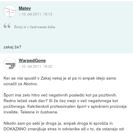
Matev
::
10. okt 2011, 19:13
Torej si v čustvenem šoku.
zakaj že?
WarpedGone
::
10. okt 2011, 19:32
Ker se nisi spustil v Zakaj nekaj je al pa ni ampak idejo samo
označil za Abotno.
Šport ima zelo hitro več negativnih posledic kot pa pozitivnih.
Redno tečeš vsak dan? Si že čez mejo v več negativnega kot
pozitivnega. Kakršenkoli profesoinalen šport v splošnem proizvaja
invalide. Telesne in čustvene.
Nikotin sam po sebi je droga ja, ampak droga ki sprošča in
DOKAZANO zmanjšuje stres in odvisnike sili v to, da vstanejo od