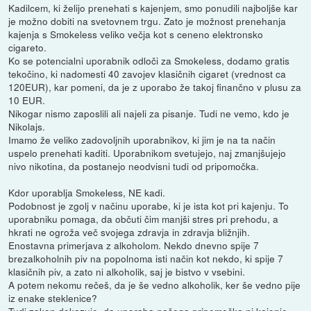
Kadilcem, ki želijo prenehati s kajenjem, smo ponudili najboljše kar
je možno dobiti na svetovnem trgu. Zato je možnost prenehanja
kajenja s Smokeless veliko večja kot s ceneno elektronsko
cigareto.
Ko se potencialni uporabnik odloči za Smokeless, dodamo gratis
tekočino, ki nadomesti 40 zavojev klasičnih cigaret (vrednost ca
120EUR), kar pomeni, da je z uporabo že takoj finančno v plusu za
10 EUR.
Nikogar nismo zaposlili ali najeli za pisanje. Tudi ne vemo, kdo je
Nikolajs.
Imamo že veliko zadovoljnih uporabnikov, ki jim je na ta način
uspelo prenehati kaditi. Uporabnikom svetujejo, naj zmanjšujejo
nivo nikotina, da postanejo neodvisni tudi od pripomočka.
Kdor uporablja Smokeless, NE kadi.
Podobnost je zgolj v načinu uporabe, ki je ista kot pri kajenju. To
uporabniku pomaga, da občuti čim manjši stres pri prehodu, a
hkrati ne ogroža več svojega zdravja in zdravja bližnjih.
Enostavna primerjava z alkoholom. Nekdo dnevno spije 7
brezalkoholnih piv na popolnoma isti način kot nekdo, ki spije 7
klasičnih piv, a zato ni alkoholik, saj je bistvo v vsebini.
A potem nekomu rečeš, da je še vedno alkoholik, ker še vedno pije
iz enake steklenice?