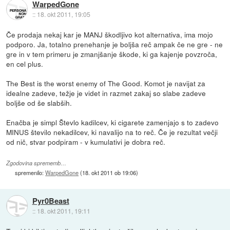
WarpedGone
::
18. okt 2011, 19:05
Če prodaja nekaj kar je MANJ škodljivo kot alternativa, ima mojo
podporo. Ja, totalno prenehanje je boljša reč ampak če ne gre - ne
gre in v tem primeru je zmanjšanje škode, ki ga kajenje povzroča,
en cel plus.
The Best is the worst enemy of The Good. Komot je navijat za
idealne zadeve, težje je videt in razmet zakaj so slabe zadeve
boljše od še slabših.
Enačba je simpl Števlo kadilcev, ki cigarete zamenjajo s to zadevo
MINUS število nekadilcev, ki navalijo na to reč. Če je rezultat večji
od nič, stvar podpiram - v kumulativi je dobra reč.
Zgodovina sprememb…
spremenilo:
WarpedGone
(
18. okt 2011 ob 19:06
)
Pyr0Beast
::
18. okt 2011, 19:11