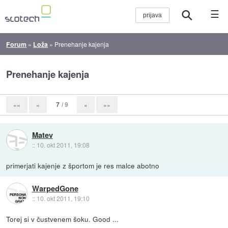
☰
Forum
»
Loža
»
Prenehanje kajenja
Prenehanje kajenja
7
/ 9
««
«
»
»»
Matev
::
10. okt 2011, 19:08
primerjati kajenje z športom je res malce abotno
WarpedGone
::
10. okt 2011, 19:10
Torej si v čustvenem šoku. Good ...