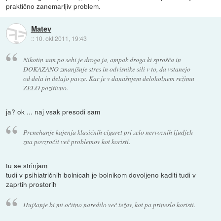
praktično zanemarljiv problem.
Matev
::
10. okt 2011, 19:43
Nikotin sam po sebi je droga ja, ampak droga ki sprošča in
DOKAZANO zmanjšuje stres in odvisnike sili v to, da vstanejo
od dela in delajo pavze. Kar je v današnjem deloholnem režimu
ZELO pozitivno.
ja? ok ... naj vsak presodi sam
Prenehanje kajenja klasičnih cigaret pri zelo nervoznih ljudjeh
zna povzročit več problemov kot koristi.
tu se strinjam
tudi v psihiatričnih bolnicah je bolnikom dovoljeno kaditi tudi v
zaprtih prostorih
Hujšanje bi mi očitno naredilo več težav, kot pa prineslo koristi.