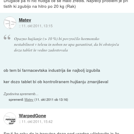
Drugace pa ni nic hudga ce se malo zredis. Najvecji problem je pri
tistih ki zgubijo na hitro po 20 kg (Rak)
Matev
::
11. okt 2011, 13:15
Opazno hujšanje (> 10 %) bi povzročilo hormonsko
nestabilnost v telesu in noben ne upa garantirat, da bi obstoječa
doza tablet še vedno zadostovala
ob tem bi farmacevtska industrija še najbolj izgubila
ker dozo tablet bi ob kontroliranem hujšanju zmanjševal
Zgodovina sprememb…
spremenil:
Matev
(
11. okt 2011 ob 13:16
)
WarpedGone
::
11. okt 2011, 15:42
Sm ti že reku da je trenutna doza pod uradno učinkovito in že