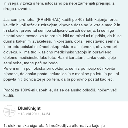
in vsega v zvezi s tem, istočasno pa nebi zamenjali prejšnjo, z
drugo razvado.
Jaz sem prenehal (PRENEHAL) kaditi po 40+ letih kajenja, brez
kakršnih koli težav z zdravjem, dnevna doza se je vrtela med 2 in
tri škatle, prenehal sem pa izključno zaradi denarja, ki sem ga
zmetal vsak mesec, za to sranje. Niti na misel mi ni prišlo, da bi se
dušil s kakšnimi žvakelessi, nikoretami, obliži, enostavno sem na
internetu poiskal možnost akapunkture ali hipnoze, obvezno pri
človeku, ki ima tudi klasično medicinsko vzgojo in opravljeno
diplomo medicinske fakultete. Razni šarlatani, lahko obdelujejo
sami sebe, mene pač ne bodo.
Po eni uri in pol, obiska pri doktorju, sem s pomočjo učinkovite
hipnoze, dejansko postal nekadilec in v meni se po letu in pol, ni
pojavla niti trohica želje po tem, da bi ponovno postal kadilec.
Pogoj za 100%-ni uspeh je, da se dejansko odločiš, nočem več
kaditi.
BlueKnight
::
18. okt 2011, 14:54
1. elektronska cigareta NI neškodljiva alternativa kajenju