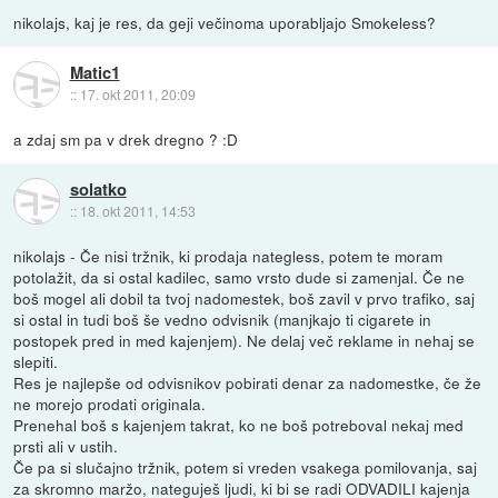
nikolajs, kaj je res, da geji večinoma uporabljajo Smokeless?
Matic1
::
17. okt 2011, 20:09
a zdaj sm pa v drek dregno ? :D
solatko
::
18. okt 2011, 14:53
nikolajs - Če nisi tržnik, ki prodaja nategless, potem te moram
potolažit, da si ostal kadilec, samo vrsto dude si zamenjal. Če ne
boš mogel ali dobil ta tvoj nadomestek, boš zavil v prvo trafiko, saj
si ostal in tudi boš še vedno odvisnik (manjkajo ti cigarete in
postopek pred in med kajenjem). Ne delaj več reklame in nehaj se
slepiti.
Res je najlepše od odvisnikov pobirati denar za nadomestke, če že
ne morejo prodati originala.
Prenehal boš s kajenjem takrat, ko ne boš potreboval nekaj med
prsti ali v ustih.
Če pa si slučajno tržnik, potem si vreden vsakega pomilovanja, saj
za skromno maržo, nateguješ ljudi, ki bi se radi ODVADILI kajenja