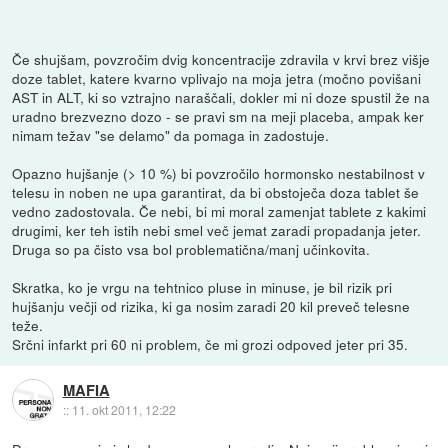
Če shujšam, povzročim dvig koncentracije zdravila v krvi brez višje
doze tablet, katere kvarno vplivajo na moja jetra (močno povišani
AST in ALT, ki so vztrajno naraščali, dokler mi ni doze spustil že na
uradno brezvezno dozo - se pravi sm na meji placeba, ampak ker
nimam težav "se delamo" da pomaga in zadostuje.
Opazno hujšanje (> 10 %) bi povzročilo hormonsko nestabilnost v
telesu in noben ne upa garantirat, da bi obstoječa doza tablet še
vedno zadostovala. Če nebi, bi mi moral zamenjat tablete z kakimi
drugimi, ker teh istih nebi smel več jemat zaradi propadanja jeter.
Druga so pa čisto vsa bol problematična/manj učinkovita.
Skratka, ko je vrgu na tehtnico pluse in minuse, je bil rizik pri
hujšanju večji od rizika, ki ga nosim zaradi 20 kil preveč telesne
teže.
Srčni infarkt pri 60 ni problem, če mi grozi odpoved jeter pri 35.
MAFIA
::
11. okt 2011, 12:22