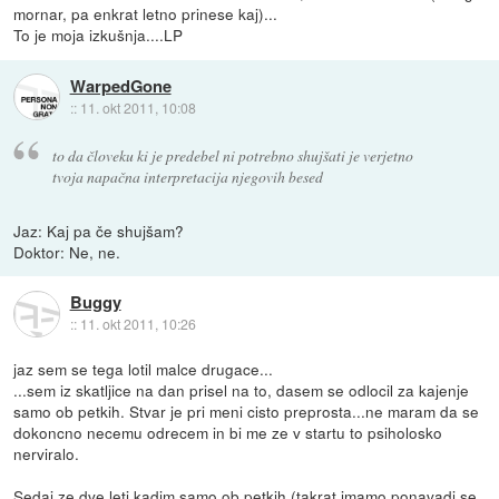
mornar, pa enkrat letno prinese kaj)...
To je moja izkušnja....LP
WarpedGone
::
11. okt 2011, 10:08
to da človeku ki je predebel ni potrebno shujšati je verjetno
tvoja napačna interpretacija njegovih besed
Jaz: Kaj pa če shujšam?
Doktor: Ne, ne.
Buggy
::
11. okt 2011, 10:26
jaz sem se tega lotil malce drugace...
...sem iz skatljice na dan prisel na to, dasem se odlocil za kajenje
samo ob petkih. Stvar je pri meni cisto preprosta...ne maram da se
dokoncno necemu odrecem in bi me ze v startu to psiholosko
nerviralo.
Sedaj ze dve leti kadim samo ob petkih (takrat imamo ponavadi se