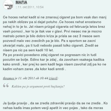
MAFIA
::
11. okt 2011, 10:54
Ce hoces nehat kadit si ne zmansuj cigaret pa bom vsak dan manj
pa nekih oblizev pa si dajat potuho .Ce hoces nehat enostavno
nehaj in to je to. Jst nisem prizgal cigareta od februarja letos brez
vseh pomoci , ker to je itak vse v glavi. Prvi mesec me je mocno
matralo potem je bilo dobro kriza je prisla se cez 3 mesce sem
pozvecil malo vec zvecilnih pa je blo. Pa s sportom se zacni
ukvarjat malo, pa ti tudi nebodo pasali tolko cigareti. Zredil se
nisem pa nic pa sem kadil 10 let.
Pa po pravici povedano zdaj cigaret ne pogresam nic in tudi
pocutim se bolje. Edino kar je zdaj , da zavoham vsakega kadilca
kako smrdi , ker prej ko sem kadil tega nisem zavohal zdj pa ko ne
kadim voham zares ,da kdor kadi smrdi .
thramos
je
11. okt 2011 ob 10:44
izjavil
:
Kakšen pa je argument proti hujšanju?
Ja ljudje pravijo , da se zredis zdravniki pravijo da se ne zredis . Ko
nehas kadis imas potem vecji apetit in vec pojes , tako da moras