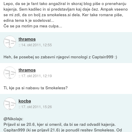
Lepo, da se je fant tako angažiral in skoraj blog piše o prenehanju
kajenja. Sem kadilec in si predstavljam kaj daje čez. Ampak vseeno
se mi zdi, da on bolj za smokeless.si dela. Ker take romane piše,
edina tema k je sodeloval...
Če se pa motim pa mea culpa...
thramos
::
14. okt 2011, 12:55
Heh, še posebej so zabavni njegovi monologi z Captain999 :)
thramos
::
17. okt 2011, 12:19
Ti, kje pa si nabavu ta Smokeless?
kocba
::
17. okt 2011, 15:26
@Nikolajs:
Prijavil si se 20.6, kjer si omenil, da bi se rad odvadil kajenja.
Capitan999 (ki se prijavil 21.6) je ponudil resitev Smokeless. Od