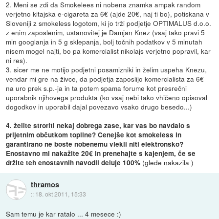
2. Meni se zdi da Smokelees ni nobena znamka ampak random
verjetno kitajska e-cigareta za 6€ (ajde 20€, naj ti bo), potiskana v
Sloveniji z smokeless logotom, ki jo trži podjetje OPTIMALUS d.o.o.
z enim zaposlenim, ustanovitej je Damjan Knez (vsaj tako pravi 5
min googlanja in 5 g sklepanja, bolj točnih podatkov v 5 minutah
nisem mogel najti, bo pa komercialist nikolajs verjetno popravil, kar
ni res).
3. sicer me ne motijo podjetni posamizniki in želim uspeha Knezu,
vendar mi gre na živce, da podjetja zaposlijo komercialista za 6€
na uro prek s.p.-ja in ta potem spama forume kot presrečni
uporabnik njihovega produkta (ko vsaj nebi tako vhičeno opisoval
dogodkov in uporabil dajal povezavo vsako drugo besedo...)
4. želite stroriti nekaj dobrega zase, kar vas bo navdalo s
prijetnim občutkom topline? Cenejše kot smokeless in
garantirano ne boste nobenemu vlekli niti elektronsko?
Enostavno mi nakažite 20€ in prenehajte s kajenjem, če se
(glede nakazila )
držite teh enostavnih navodil deluje 100%
thramos
::
18. okt 2011, 15:33
Sam temu je kar ratalo ... 4 mesece :)