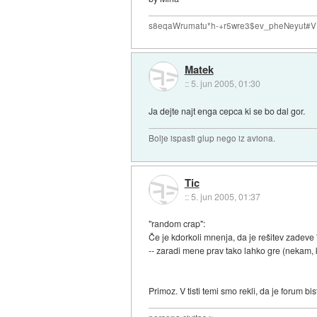
s8eqaWrumatu*h-+r5wre3$ev_pheNeyut
Matek
::
5. jun 2005, 01:30
Ja dejte najt enga cepca ki se bo dal gor.
Bolje ispasti glup nego iz aviona.
Tic
::
5. jun 2005, 01:37
"random crap":
Če je kdorkoli mnenja, da je rešitev zadeve "
-- zaradi mene prav tako lahko gre (nekam, k
Primoz. V tisti temi smo rekli, da je forum bi