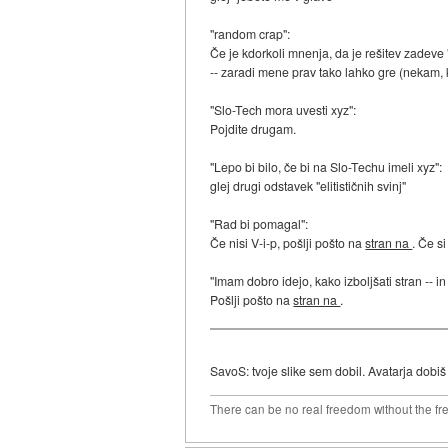
"random crap":
Če je kdorkoli mnenja, da je rešitev zadeve "
-- zaradi mene prav tako lahko gre (nekam, k
"Slo-Tech mora uvesti xyz":
Pojdite drugam.
"Lepo bi bilo, če bi na Slo-Techu imeli xyz":
glej drugi odstavek "elitističnih svinj"
"Rad bi pomagal":
Če nisi V-i-p, pošlji pošto na
stran na
. Če si
"Imam dobro idejo, kako izboljšati stran -- in
Pošlji pošto na
stran na
.
SavoS: tvoje slike sem dobil. Avatarja dobiš 
There can be no real freedom without the fre