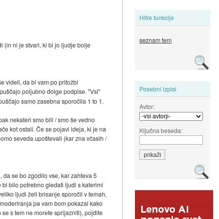
Hitre funkcije
seznam tem
in ni je stvari, ki bi jo ljudje bolje
še videli, da bi vam po pritožbi
Posebni izpisi
dopuščajo poljubno dolge podpise. "Vsi"
dopuščajo samo zasebna sporočila 1 to 1.
Avtor:
pak nekateri smo bili / smo še vedno
e kot ostali. Če se pojavi ideja, ki je na
Ključna beseda:
o bomo seveda upoštevali (kar zna včasih /
, da se bo zgodilo vse, kar zahteva 5
e bi bilo potrebno gledati ljudi s katerimi
eliko ljudi želi brisanje sporočil v temah,
žnost moderiranja pa vam bom pokazal kako
 se s tem ne morete sprijazniti), pojdite