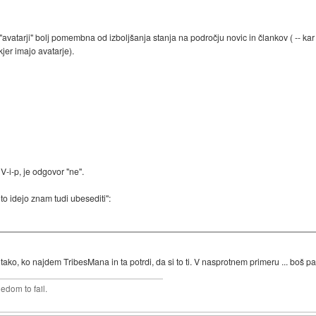
avatarji" bolj pomembna od izboljšanja stanja na področju novic in člankov ( -- kar j
jer imajo avatarje).
 V-i-p, je odgovor "ne".
 to idejo znam tudi ubesediti":
tako, ko najdem TribesMana in ta potrdi, da si to ti. V nasprotnem primeru ... boš pač
edom to fail.