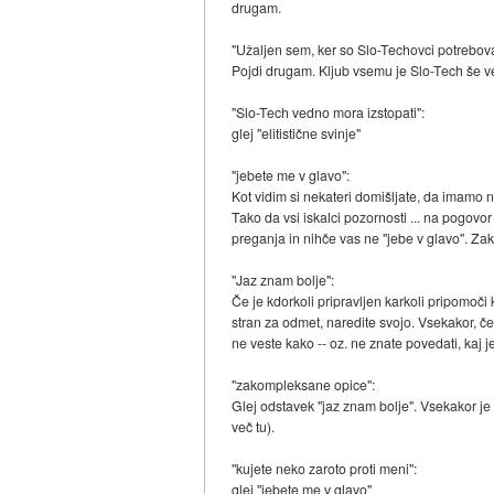
drugam.
"Užaljen sem, ker so Slo-Techovci potreboval
Pojdi drugam. Kljub vsemu je Slo-Tech še ve
"Slo-Tech vedno mora izstopati":
glej "elitistične svinje"
"jebete me v glavo":
Kot vidim si nekateri domišljate, da imamo n
Tako da vsi iskalci pozornosti ... na pogov
preganja in nihče vas ne "jebe v glavo". Z
"Jaz znam bolje":
Če je kdorkoli pripravljen karkoli pripomoči
stran za odmet, naredite svojo. Vsekakor, če 
ne veste kako -- oz. ne znate povedati, kaj je
"zakompleksane opice":
Glej odstavek "jaz znam bolje". Vsekakor je le
več tu).
"kujete neko zaroto proti meni":
glej "jebete me v glavo"