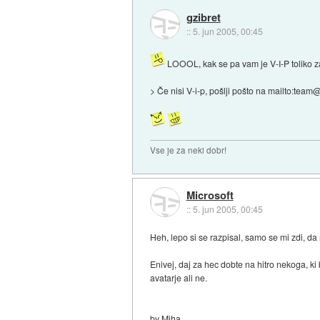
gzibret
::
5. jun 2005, 00:45
LOOOL, kak se pa vam je V-I-P toliko z
> Če nisi V-i-p, pošlji pošto na mailto:team
Vse je za neki dobr!
Microsoft
::
5. jun 2005, 00:45
Heh, lepo si se razpisal, samo se mi zdi, da n
Enivej, daj za hec dobte na hitro nekoga, ki
avatarje ali ne.
by Miha