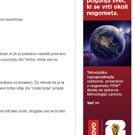
tna resničnost.
ari, ki jih je potrebno narediti pred tem.
a s pomočjo Slo-Techa, nihče vas ne
 toolbara za browser). Če menite da je ta
e eno točko višje (če "znate bolje" ampak
ore biti tako hudo, drugače vas ne bi bilo