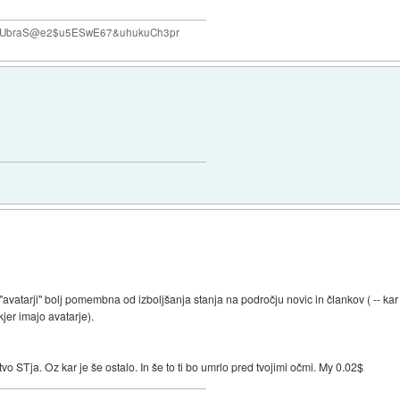
#VUbraS@e2$u5ESwE67&uhukuCh3pr
avatarji" bolj pomembna od izboljšanja stanja na področju novic in člankov ( -- kar j
jer imajo avatarje).
stvo STja. Oz kar je še ostalo. In še to ti bo umrlo pred tvojimi očmi. My 0.02$