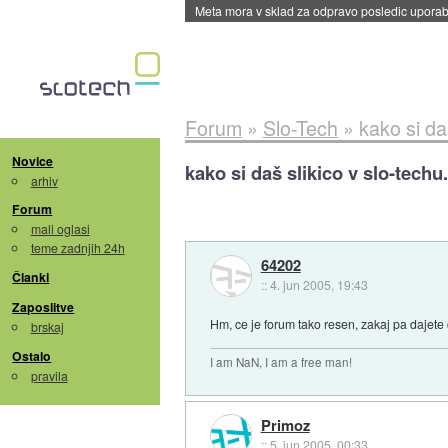
ByteDance trenira največji model umetne intel
Forum
»
Slo-Tech
»
kako si da
Novice
kako si daš slikico v slo-techu.
arhiv
Forum
mali oglasi
teme zadnjih 24h
64202
Članki
::
4. jun 2005, 19:43
Zaposlitve
Hm, ce je forum tako resen, zakaj pa dajete d
brskaj
Ostalo
I am NaN, I am a free man!
pravila
Primoz
::
5. jun 2005, 00:33