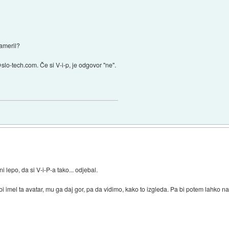
ameril?
@slo-tech.com. Če si V-i-p, je odgovor "ne".
i lepo, da si V-i-P-a tako... odjebal.
 bi imel ta avatar, mu ga daj gor, pa da vidimo, kako to izgleda. Pa bi potem lahko n