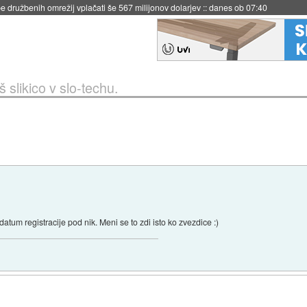
igence doslej
::
včeraj ob 21:37
š slikico v slo-techu.
atum registracije pod nik. Meni se to zdi isto ko zvezdice :)