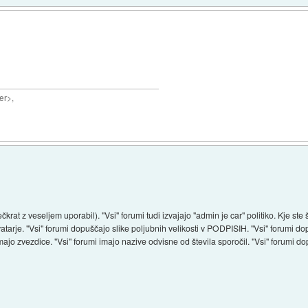
er>,
ečkrat z veseljem uporabil). "Vsi" forumi tudi izvajajo "admin je car" politiko. Kje ste 
tarje. "Vsi" forumi dopuščajo slike poljubnih velikosti v PODPISIH. "Vsi" forumi d
 imajo zvezdice. "Vsi" forumi imajo nazive odvisne od števila sporočil. "Vsi" forumi 