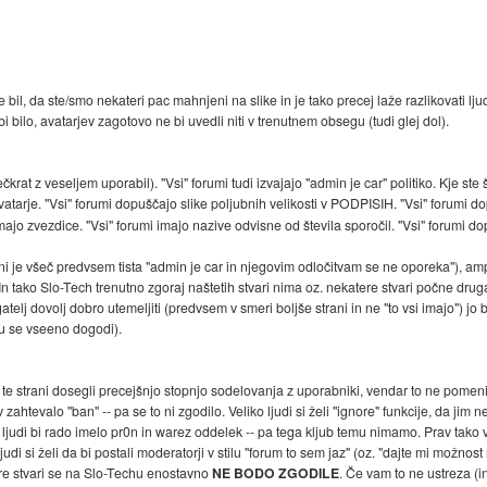
bil, da ste/smo nekateri pac mahnjeni na slike in je tako precej laže razlikovati ljudi (
i bilo, avatarjev zagotovo ne bi uvedli niti v trenutnem obsegu (tudi glej dol).
ečkrat z veseljem uporabil). "Vsi" forumi tudi izvajajo "admin je car" politiko. Kje ste 
vatarje. "Vsi" forumi dopuščajo slike poljubnih velikosti v PODPISIH. "Vsi" forumi 
 imajo zvezdice. "Vsi" forumi imajo nazive odvisne od števila sporočil. "Vsi" forumi 
i je všeč predvsem tista "admin je car in njegovim odločitvam se ne oporeka"), am
n tako Slo-Tech trenutno zgoraj naštetih stvari nima oz. nekatere stvari počne drugač
gatelj dovolj dobro utemeljiti (predvsem v smeri boljše strani in ne "to vsi imajo") j
cu se vseeno dogodi).
te strani dosegli precejšnjo stopnjo sodelovanja z uporabniki, vendar to ne pomeni
 zahtevalo "ban" -- pa se to ni zgodilo. Veliko ljudi si želi "ignore" funkcije, da jim n
ko ljudi bi rado imelo pr0n in warez oddelek -- pa tega kljub temu nimamo. Prav tako v
 ljudi si želi da bi postali moderatorji v stilu "forum to sem jaz" (oz. "dajte mi mo
tere stvari se na Slo-Techu enostavno
NE BODO ZGODILE
. Če vam to ne ustreza (in