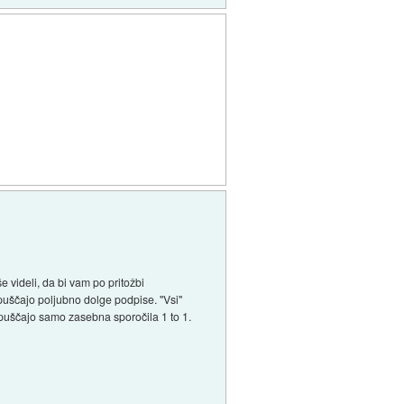
še videli, da bi vam po pritožbi
opuščajo poljubno dolge podpise. "Vsi"
dopuščajo samo zasebna sporočila 1 to 1.