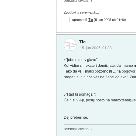
persona civitas ;>
Zgodovina sprememb…
spremenil:
Tic
(
5. jun 2005 ob 01:40
)
Tic
::
5. jun 2005, 01:38
>"jebete me v glavo":
Kot vidim si nekateri domišljate, da imamo n
Tako da vsi iskalci pozornosti ... na pogov
preganja in nihče vas ne "jebe v glavo". Z
>"Rad bi pomagal":
Če nisi V-i-p, pošlji pošto na mailto:team@s
Dej preberi se.
persona civitas ;>