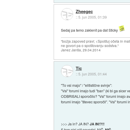
Zheegec
::
5. jun 2005, 01:39
Sedaj pa temo zaklenit pa dat Sticky
"božja zapoved pravi; <Spoštuj očeta in mat
ne govori pa o spoštovanju sodstva."
Janez Janša, 29.04.2014
Tic
::
5. jun 2005, 01:44
"To vsi majo" / "elitistične svinje":
"Vsi" forumi imajo tudi "ban" (ki bi ga sicer v
ODBRISALI sporočilo? "Vsi" forumi imajo ava
forumi imajo "števec sporočil". "Vsi" forumi
>>> Ja in? JA IN?
JA IN!?!!
S tem nisi nič povedal. NIČ.
NIČ