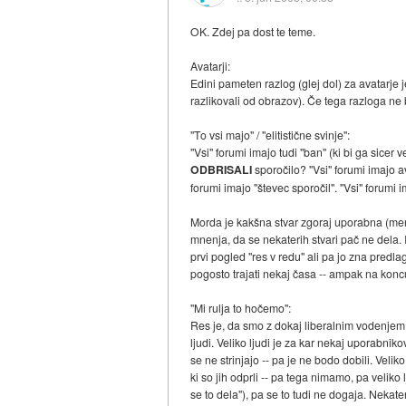
OK. Zdej pa dost te teme.
Avatarji:
Edini pameten razlog (glej dol) za avatarje je 
razlikovali od obrazov). Če tega razloga ne b
"To vsi majo" / "elitistične svinje":
"Vsi" forumi imajo tudi "ban" (ki bi ga sicer v
ODBRISALI
sporočilo? "Vsi" forumi imajo a
forumi imajo "števec sporočil". "Vsi" forumi
Morda je kakšna stvar zgoraj uporabna (men
mnenja, da se nekaterih stvari pač ne dela. I
prvi pogled "res v redu" ali pa jo zna predla
pogosto trajati nekaj časa -- ampak na kon
"Mi rulja to hočemo":
Res je, da smo z dokaj liberalnim vodenjem 
ljudi. Veliko ljudi je za kar nekaj uporabnikov
se ne strinjajo -- pa je ne bodo dobili. Veli
ki so jih odprli -- pa tega nimamo, pa veliko
se to dela"), pa se to tudi ne dogaja. Neka