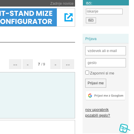
Išči:
Zadnje novice
Prijava
7
/ 9
««
«
»
»»
Zapomni si me
nov uporabnik
pozabili geslo?