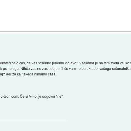
ekateri celo čas, da vas "osebno jebemo v glavo". Vsekakor je na tem svetu veliko stv
or k psihologu. Nihče vas ne zasleduje, nihče vam ne bo ukradel vašega računalnik
akaj? Ker za kaj takega nimamo časa.
lo-tech.com. Če si V-i-p, je odgovor "ne".