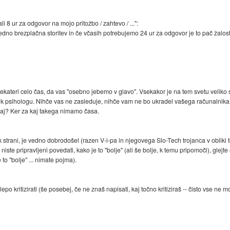
i 8 ur za odgovor na mojo pritožbo / zahtevo / ...":
dno brezplačna storitev in če včasih potrebujemo 24 ur za odgovor je to pač žalos
ekateri celo čas, da vas "osebno jebemo v glavo". Vsekakor je na tem svetu veliko stv
or k psihologu. Nihče vas ne zasleduje, nihče vam ne bo ukradel vašega računalnik
akaj? Ker za kaj takega nimamo časa.
 k strani, je vedno dobrodošel (razen V-i-pa in njegovega Slo-Tech trojanca v obliki
niste pripravljeni povedati, kako je to "bolje" (ali še bolje, k temu pripomoči), glejt
 to "bolje" ... nimate pojma).
po kritizirati (še posebej, če ne znaš napisati, kaj točno kritiziraš -- čisto vse ne m