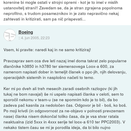
korenine bi mogle ostati v strojni opremi - kot je to imel v mislih
ustanovitelj strani!! Zavedam se, da je stran zgrajena popolnoma
neprofitno, s trudom posameznikov in je zato nepravično nekaj
zahtevati in kritizirati, sam pa nič prispevati...
Boeing
::
4. jun 2005, 22:23
Vsem, ki pravite: naredi kaj in ne samo kritiziraj!
Pravzaprav sem cca dve leti nazaj imel doma takrat zelo popularne
dlančnike h3850 in h3780 ter siemensovega Loox-a 600, za
namenom napisati dober in temeljit članek o ppc-jih, njih delovanju,
operacijskih sistemih in nasplošno načeti to temo.
Ker mi po dveh ali treh mesecih zaradi osebnih razlogov (ki jih
tukaj ne bom navajal) še ni uspelo napisati članka v celoti, sem to
sporočil nekomu v team-u (se ne spomnim kdo je to bil), da bo
zadeva pač kasnila za nedoločen čas. Odgovor je bil - boš, ko boš.
Po moji krivdi (in odgovornost za ne-objavo v polnosti prevzemam
nase) članka nisem dokončal toliko časa, da je vsa stvar ratala
neaktualna (izid 5xxx in 4xxx serije tel loox-a 610 ter PPC2003). V
nekako tistem času se mi je porodila ideja, da bi bilo nujno