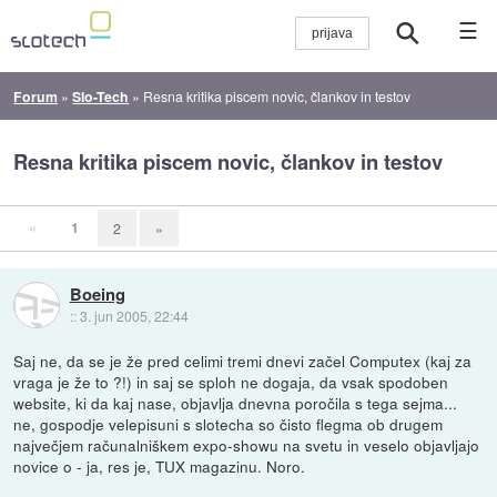
☰
Forum
»
Slo-Tech
»
Resna kritika piscem novic, člankov in testov
Resna kritika piscem novic, člankov in testov
«
1
2
»
Boeing
::
3. jun 2005, 22:44
Saj ne, da se je že pred celimi tremi dnevi začel Computex (kaj za
vraga je že to ?!) in saj se sploh ne dogaja, da vsak spodoben
website, ki da kaj nase, objavlja dnevna poročila s tega sejma...
ne, gospodje velepisuni s slotecha so čisto flegma ob drugem
največjem računalniškem expo-showu na svetu in veselo objavljajo
novice o - ja, res je, TUX magazinu. Noro.