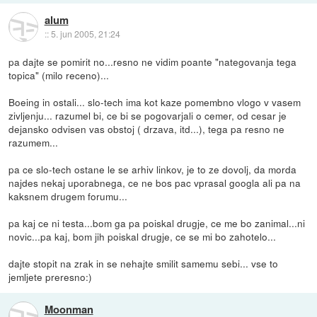
alum
::
5. jun 2005, 21:24
pa dajte se pomirit no...resno ne vidim poante "nategovanja tega
topica" (milo receno)...
Boeing in ostali... slo-tech ima kot kaze pomembno vlogo v vasem
zivljenju... razumel bi, ce bi se pogovarjali o cemer, od cesar je
dejansko odvisen vas obstoj ( drzava, itd...), tega pa resno ne
razumem...
pa ce slo-tech ostane le se arhiv linkov, je to ze dovolj, da morda
najdes nekaj uporabnega, ce ne bos pac vprasal googla ali pa na
kaksnem drugem forumu...
pa kaj ce ni testa...bom ga pa poiskal drugje, ce me bo zanimal...ni
novic...pa kaj, bom jih poiskal drugje, ce se mi bo zahotelo...
dajte stopit na zrak in se nehajte smilit samemu sebi... vse to
jemljete preresno:)
Moonman