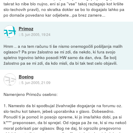
takrat ko nibe blo nujno, eni si pa ''vse'' takoj razlagajo kot kršite
slo-techovih pravil), no skratka dokler se bo to dogajalo lahko pa
po domače povedano kar odjebete...pa brez zamere...
Primoz
::
5. jun 2005, 19:24
Hmm .. a na tem računu ti še nismo onemogočili pošiljanja malih
oglasov? Pa prav žalostno se mi zdi, da nekdo, ki fura svojo
spletno trgovino lahko posodi HW samo da dan, dva. Še bolj
žalostno pa se mi zdi, da kdo misli, da bi tak test celo objavili.
Boeing
::
5. jun 2005, 21:09
Namenjeno Primožu osebno:
1. Namesto da bi spodbujal živahnejše dogajanje na forumu oz.
slo-techu kot takem, jebeš uporabnika v glavo. Dobesedno.
Ponudil ti je pomoč in posojo opreme, ki jo ima/lahko dobi, pa si
k**** preponosen, da bi sprejel. Od njega pa že ne, ki si mu nekoč
moral pobrisati par oglasov. Bog ne daj, bi ogrozilo pregovorno