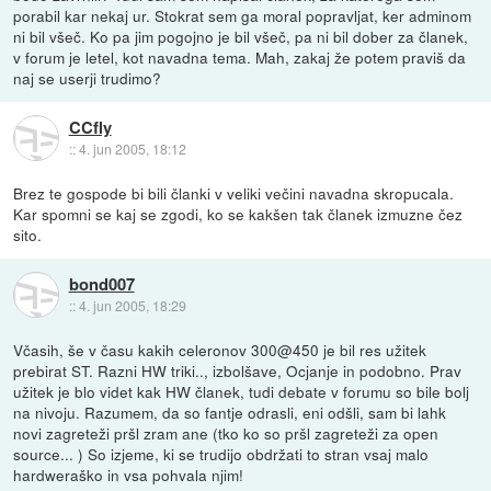
porabil kar nekaj ur. Stokrat sem ga moral popravljat, ker adminom
ni bil všeč. Ko pa jim pogojno je bil všeč, pa ni bil dober za članek,
v forum je letel, kot navadna tema. Mah, zakaj že potem praviš da
naj se userji trudimo?
CCfly
::
4. jun 2005, 18:12
Brez te gospode bi bili članki v veliki večini navadna skropucala.
Kar spomni se kaj se zgodi, ko se kakšen tak članek izmuzne čez
sito.
bond007
::
4. jun 2005, 18:29
Včasih, še v času kakih celeronov 300@450 je bil res užitek
prebirat ST. Razni HW triki.., izbolšave, Ocjanje in podobno. Prav
užitek je blo videt kak HW članek, tudi debate v forumu so bile bolj
na nivoju. Razumem, da so fantje odrasli, eni odšli, sam bi lahk
novi zagreteži pršl zram ane (tko ko so pršl zagreteži za open
source... ) So izjeme, ki se trudijo obdržati to stran vsaj malo
hardweraško in vsa pohvala njim!