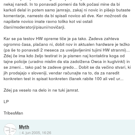
nekaj naredi. In to ponavadi pomeni da folk počasi mine da bi
karkoli delal in potem samo jamrajo, zakaj ni novic in pišejo butaste
komentarje, namesto da bi spisali novico ali dve. Ker možnosti da
napišete novico imate ravno toliko kot vsi ostali
člani/moderatorji/pisuni/novičarji.
Kar se pa testov HW opreme tiče je pa tako. Zadeva zahteva
ogromno časa, plačano ni, dobit nov in aktualen hardware je težko
(pa še to ponavadi 2 meseca za uveljavljenimi tujimi HW stranmi)...
Zdej če ima kdo željo testirat in je pismen naj kontaktira koga od
tajne policije (uradno mislim da sta zadolžena Owca in kuglvinkl) in
se zmeni... tako pač te zadeve gredo... Dobit se da večino stvari, ki
jih prodajajo v sloveniji, vendar računajte na to, da za naredit
konkreten test in spisat konkreten članek rabite 100 ali več ur...
Zdej pa veselo na delo in ne tuki jamrat.
LP
TribesMan
Myth
::
4. jun 2005, 16:26