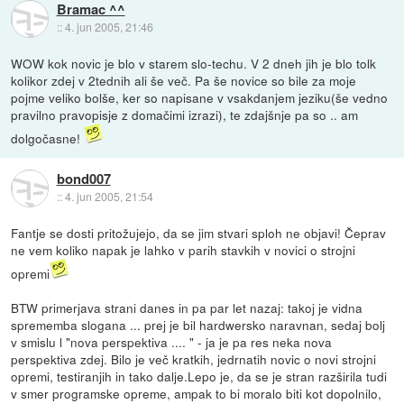
Bramac ^^
::
4. jun 2005, 21:46
WOW kok novic je blo v starem slo-techu. V 2 dneh jih je blo tolk
kolikor zdej v 2tednih ali še več. Pa še novice so bile za moje
pojme veliko bolše, ker so napisane v vsakdanjem jeziku(še vedno
pravilno pravopisje z domačimi izrazi), te zdajšnje pa so .. am
dolgočasne!
bond007
::
4. jun 2005, 21:54
Fantje se dosti pritožujejo, da se jim stvari sploh ne objavi! Čeprav
ne vem koliko napak je lahko v parih stavkih v novici o strojni
opremi
BTW primerjava strani danes in pa par let nazaj: takoj je vidna
sprememba slogana ... prej je bil hardwersko naravnan, sedaj bolj
v smislu l "nova perspektiva .... " - ja je pa res neka nova
perspektiva zdej. Bilo je več kratkih, jedrnatih novic o novi strojni
opremi, testiranjih in tako dalje.Lepo je, da se je stran razširila tudi
v smer programske opreme, ampak to bi moralo biti kot dopolnilo,