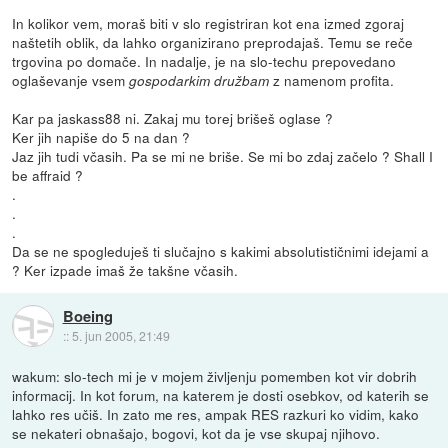
In kolikor vem, moraš biti v slo registriran kot ena izmed zgoraj
naštetih oblik, da lahko organizirano preprodajaš. Temu se reče
trgovina po domače. In nadalje, je na slo-techu prepovedano
oglaševanje vsem
z namenom profita.
gospodarkim družbam
Kar pa jaskass88 ni. Zakaj mu torej brišeš oglase ?
Ker jih napiše do 5 na dan ?
Jaz jih tudi včasih. Pa se mi ne briše. Se mi bo zdaj začelo ? Shall I
be affraid ?
.
.
.
Da se ne spogleduješ ti slučajno s kakimi absolutističnimi idejami a
? Ker izpade imaš že takšne včasih.
Boeing
::
5. jun 2005, 21:49
wakum: slo-tech mi je v mojem življenju pomemben kot vir dobrih
informacij. In kot forum, na katerem je dosti osebkov, od katerih se
lahko res učiš. In zato me res, ampak RES razkuri ko vidim, kako
se nekateri obnašajo, bogovi, kot da je vse skupaj njihovo.