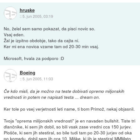
hruske
::
5. jun 2005, 03:19
No, želel sem samo pokazat, da pisci novic so.
Vsaj eden.
Žal je izpitno obdobje, tako da cajta ni.
Ker mi ena novica vzame tam od 20-30 min vsaj.
Microsoft, hvala za podporo :D
Boeing
::
5. jun 2005, 11:03
Če kdo misli, da je možno na teste dobivati opremo miljonskih
vrednosti in potem ne napisati testa ... dream on.
Ker tole po vsej verjetnosti leti name, ti bom Primož, nekaj objasnil.
Tvoja "oprema milijonskih vrednosti" je en navaden bullshit. Tiste tri
dlančnike, ki sem jih dobil, so bili vsak zase vredni cca 150 jurjev.
Plošče, ki sem jih stestiral, so bile tudi tam po 20-30 jurjev od oka
po komadu, dobil sem jih cca 10. Miške, ki jih je stestiral MMMato