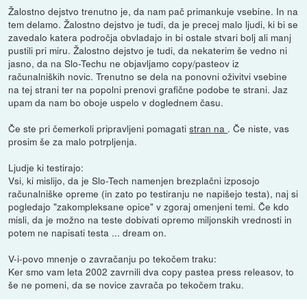
Žalostno dejstvo trenutno je, da nam pač primankuje vsebine. In na
tem delamo. Žalostno dejstvo je tudi, da je precej malo ljudi, ki bi se
zavedalo katera področja obvladajo in bi ostale stvari bolj ali manj
pustili pri miru. Žalostno dejstvo je tudi, da nekaterim še vedno ni
jasno, da na Slo-Techu ne objavljamo copy/pasteov iz
računalniških novic. Trenutno se dela na ponovni oživitvi vsebine
na tej strani ter na popolni prenovi grafične podobe te strani. Jaz
upam da nam bo oboje uspelo v doglednem času.
Če ste pri čemerkoli pripravljeni pomagati
stran na
. Če niste, vas
prosim še za malo potrpljenja.
Ljudje ki testirajo:
Vsi, ki mislijo, da je Slo-Tech namenjen brezplačni izposojo
računalniške opreme (in zato po testiranju ne napišejo testa), naj si
pogledajo "zakompleksane opice" v zgoraj omenjeni temi. Če kdo
misli, da je možno na teste dobivati opremo miljonskih vrednosti in
potem ne napisati testa ... dream on.
V-i-povo mnenje o zavračanju po tekočem traku:
Ker smo vam leta 2002 zavrnili dva copy pastea press releasov, to
še ne pomeni, da se novice zavrača po tekočem traku.