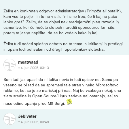
Želim en konkreten odgovor administratorjev (Primoža ali ostalih),
kam vse to pelje - in to ne v stilu "mi smo free, če ti kaj ne paše
lahko greš". Želim, da se objavi nek srednjeročni plan razvoja in
usmeritve: ker če hočete slotech narediti opensource fan-site,
potem to jasno napišite, da se bo vedelo kako in kaj.
Želim tudi načeti splošno debato na to temo, s kritikami in predlogi
in upam tudi pohvalami od drugih uporabnikov slotecha.
meatwaad
::
4. jun 2005, 03:13
Sem tudi jaz opazil da ni toliko novic in tudi opisov ne. Samo pa
vseeno ne bi rad da se spremeni tale stran v neko Microsoftovo
reklamo, kot se je ze mariskaj pri nas. Naj bo vsakega nekaj, ena
zlata sredina in Open Source/Linux zadeve naj ostanejo, saj so
nase edino upanje pred M$ Borgi.
Jebiveter
::
4. jun 2005, 03:48