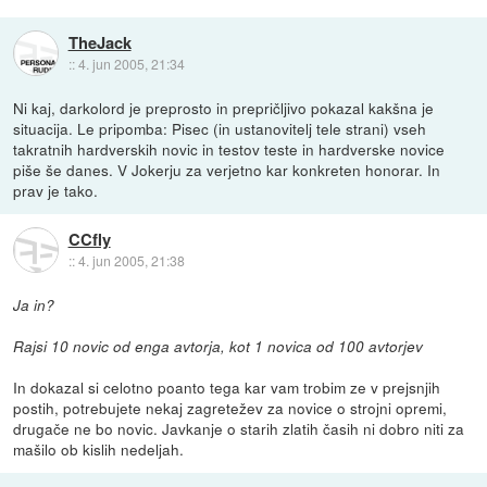
TheJack
::
4. jun 2005, 21:34
Ni kaj, darkolord je preprosto in prepričljivo pokazal kakšna je
situacija. Le pripomba: Pisec (in ustanovitelj tele strani) vseh
takratnih hardverskih novic in testov teste in hardverske novice
piše še danes. V Jokerju za verjetno kar konkreten honorar. In
prav je tako.
CCfly
::
4. jun 2005, 21:38
Ja in?
Rajsi 10 novic od enga avtorja, kot 1 novica od 100 avtorjev
In dokazal si celotno poanto tega kar vam trobim ze v prejsnjih
postih, potrebujete nekaj zagretežev za novice o strojni opremi,
drugače ne bo novic. Javkanje o starih zlatih časih ni dobro niti za
mašilo ob kislih nedeljah.