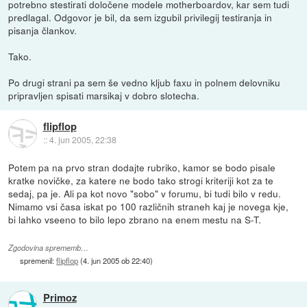
potrebno stestirati določene modele motherboardov, kar sem tudi
predlagal. Odgovor je bil, da sem izgubil privilegij testiranja in
pisanja člankov.
Tako.
Po drugi strani pa sem še vedno kljub faxu in polnem delovniku
pripravljen spisati marsikaj v dobro slotecha.
flipflop
::
4. jun 2005, 22:38
Potem pa na prvo stran dodajte rubriko, kamor se bodo pisale
kratke novičke, za katere ne bodo tako strogi kriteriji kot za te
sedaj, pa je. Ali pa kot novo "sobo" v forumu, bi tudi bilo v redu.
Nimamo vsi časa iskat po 100 različnih straneh kaj je novega kje,
bi lahko vseeno to bilo lepo zbrano na enem mestu na S-T.
Zgodovina sprememb…
spremenil:
flipflop
(
4. jun 2005 ob 22:40
)
Primoz