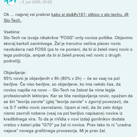
::
5. jun 2005, 00:53
Ok ... najprej vsi prebrat
kako si da&#x161; slikico v slo-techu. @
Slo-Tech
.
Vsebina:
Slo-Tech ne izvaja nikakršne "FOSS"-only-novice politike. Objavimo
skoraj karkoli zanimivega. Žal je trenutno večina piscev novic
navdušena nad FOSS (pa to ne pomeni, da bi si želeli manj novic s
tega področja, ampak da bi si želeli precej več novic z drugih
področij).
Objavljanje:
95% novic je objavljenih v 8h (80% v 2h) -- če so vsaj na pol
berljive. Če niso berljive, so objavljene, ko ima nekdo čas, da
novico napiše na novo -- Slo-Tech na žalost še nima legije
profesionalnih lektorjev. Kar se tiče neobjavljanja novic, opažam da
se širi "teorija zarote" (glej "teorija zarote" v zgornji povezavi), da
na S-T veliko novic zavračamo. Upam si reči, da že zelo dolgo
nismo zavrnili nobene (vsaj na pol berljivo napisane) novice iz
kredibilnega vira. To da je nVidia v novi izdaji gonilnikov dodala
vrstico v kateri piše "G70" pa žal ni novica. Prav tako to ni "uradna
najava" novega grafičnega procesorja. Mi je prav žal.