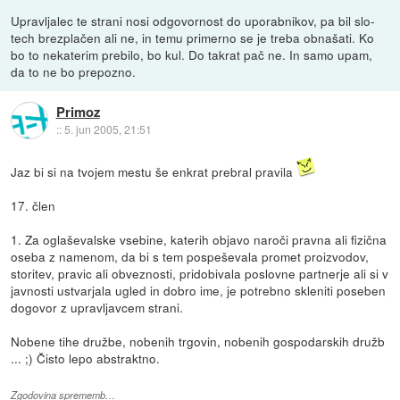
Upravljalec te strani nosi odgovornost do uporabnikov, pa bil slo-
tech brezplačen ali ne, in temu primerno se je treba obnašati. Ko
bo to nekaterim prebilo, bo kul. Do takrat pač ne. In samo upam,
da to ne bo prepozno.
Primoz
::
5. jun 2005, 21:51
Jaz bi si na tvojem mestu še enkrat prebral pravila
17. člen
1. Za oglaševalske vsebine, katerih objavo naroči pravna ali fizična
oseba z namenom, da bi s tem pospeševala promet proizvodov,
storitev, pravic ali obveznosti, pridobivala poslovne partnerje ali si v
javnosti ustvarjala ugled in dobro ime, je potrebno skleniti poseben
dogovor z upravljavcem strani.
Nobene tihe družbe, nobenih trgovin, nobenih gospodarskih družb
... ;) Čisto lepo abstraktno.
Zgodovina sprememb…