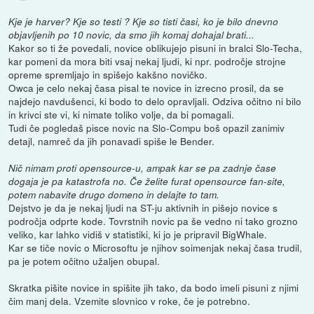
Kje je harver? Kje so testi ? Kje so tisti časi, ko je bilo dnevno
objavljenih po 10 novic, da smo jih komaj dohajal brati...
Kakor so ti že povedali, novice oblikujejo pisuni in bralci Slo-Techa,
kar pomeni da mora biti vsaj nekaj ljudi, ki npr. področje strojne
opreme spremljajo in spišejo kakšno novičko.
Owca je celo nekaj časa pisal te novice in izrecno prosil, da se
najdejo navdušenci, ki bodo to delo opravljali. Odziva očitno ni bilo
in krivci ste vi, ki nimate toliko volje, da bi pomagali.
Tudi če pogledaš pisce novic na Slo-Compu boš opazil zanimiv
detajl, namreč da jih ponavadi spiše le Bender.
Nič nimam proti opensource-u, ampak kar se pa zadnje čase
dogaja je pa katastrofa no. Če želite furat opensource fan-site,
potem nabavite drugo domeno in delajte to tam.
Dejstvo je da je nekaj ljudi na ST-ju aktivnih in pišejo novice s
področja odprte kode. Tovrstnih novic pa še vedno ni tako grozno
veliko, kar lahko vidiš v statistiki, ki jo je pripravil BigWhale.
Kar se tiče novic o Microsoftu je njihov soimenjak nekaj časa trudil,
pa je potem očitno užaljen obupal.
Skratka pišite novice in spišite jih tako, da bodo imeli pisuni z njimi
čim manj dela. Vzemite slovnico v roke, če je potrebno.