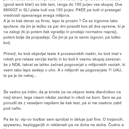
(good work btw!) so bile tam, ranga do 100 jurjev vse skupaj. Dve
6600GT in SLI plata tudi cca 150 jurjev. P4EE pa tudi ni presegel
vrednosti opevanega enega milijona.
A je to kak denar za firmo, lepo te prosim ? Če so trgovine tako
spufane, da jim je težko za par dni posodit kos ali dva opreme, ki je
na zalogi (ki jo potem itak vgradijo in prodajo normalno naprej),
potem bolje da propadejo. Če jim je pa to samo izgovor, pa toliko
bolj.
Primož, ko boš objavljal teste 4 procesorskih mašin, ko boš imel v
rokah pre-relase verzije kartic in ko boš k vsemu skupaj zavezan
še z NDA, takrat se lahko začneš pogovarjat o milijonskih vsotah, ki
vsem tako lepo sedejo v uho. A v milijonih se pogovarjate ?! UAU,
to pa je že nekaj...
Še vedno pa trdim, da je krivda za ne-objavo testa dlančnikov na
moji strani, tega nisem nikdar zanikal in nikoli ne bom. Sem se pa
ponudil da z veseljem napišem še kak test, pa si me osebno zabil
pod nafto.
Pa še to: vip-ov toolbar sem sprobal in deluje just fine. O trojancih,
spywareu, keyloggerjih in reklamah pa ne duha ne sluha. Čudno a