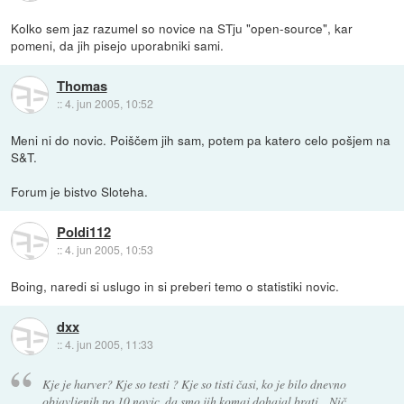
Kolko sem jaz razumel so novice na STju "open-source", kar
pomeni, da jih pisejo uporabniki sami.
Thomas
::
4. jun 2005, 10:52
Meni ni do novic. Poiščem jih sam, potem pa katero celo pošjem na
S&T.
Forum je bistvo Sloteha.
Poldi112
::
4. jun 2005, 10:53
Boing, naredi si uslugo in si preberi temo o statistiki novic.
dxx
::
4. jun 2005, 11:33
Kje je harver? Kje so testi ? Kje so tisti časi, ko je bilo dnevno
objavljenih po 10 novic, da smo jih komaj dohajal brati... Nič