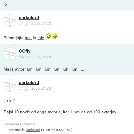
lp
darkolord
::
4. jun 2005, 21:22
Primerjajte
tole
in
tole
CCfly
::
4. jun 2005, 21:29
Misliš avtor: luni, luni, luni, luni, luni, luni, ...
darkolord
::
4. jun 2005, 21:30
Ja in?
Rajsi 10 novic od enga avtorja, kot 1 novica od 100 avtorjev
Zgodovina sprememb…
spremenilo:
darkolord
(
4. jun 2005 ob 21:30
)