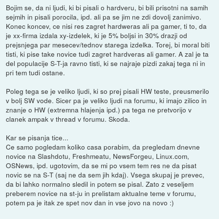
Bojim se, da ni ljudi, ki bi pisali o hardveru, bi bili prisotni na samih
sejmih in pisali porocila, ipd. ali pa se jim ne zdi dovolj zanimivo.
Konec koncev, ce nisi res zagret hardweras ali pa gamer, ti to, da
je xx-firma izdala xy-izdelek, ki je 5% boljsi in 30% drazji od
prejsnjega par mesecev/tednov starega izdelka. Torej, bi moral biti
tisti, ki pise take novice tudi zagret hardveras ali gamer. A zal je ta
del populacije S-T-ja ravno tisti, ki se najraje pizdi zakaj tega ni in
pri tem tudi ostane.
Poleg tega se je veliko ljudi, ki so prej pisali HW teste, preusmerilo
v bolj SW vode. Sicer pa je veliko ljudi na forumu, ki imajo zilico in
znanje o HW (extremna hlajenja ipd.) pa tega ne pretvorijo v
clanek ampak v thread v forumu. Skoda.
Kar se pisanja tice...
Ce samo pogledam koliko casa porabim, da pregledam dnevne
novice na Slashdotu, Freshmeatu, NewsForgeu, Linux.com,
OSNews, ipd. ugotovim, da se mi po vsem tem res ne da pisat
novic se na S-T (saj ne da sem jih kdaj). Vsega skupaj je prevec,
da bi lahko normalno sledil in potem se pisal. Zato z veseljem
preberem novice na st-ju in prelistam aktualne teme v forumu,
potem pa je itak ze spet nov dan in vse jovo na novo :)