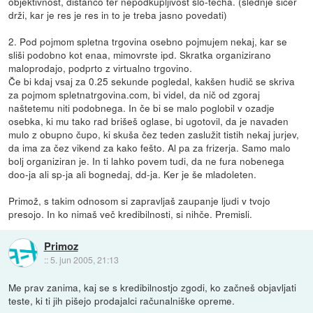
objektivnost, distanco ter nepodkupljivost slo-techa. (slednje sicer
drži, kar je res je res in to je treba jasno povedati)
2. Pod pojmom spletna trgovina osebno pojmujem nekaj, kar se
sliši podobno kot enaa, mimovrste ipd. Skratka organizirano
maloprodajo, podprto z virtualno trgovino.
Če bi kdaj vsaj za 0.25 sekunde pogledal, kakšen hudič se skriva
za pojmom spletnatrgovina.com, bi videl, da nič od zgoraj
naštetemu niti podobnega. In če bi se malo poglobil v ozadje
osebka, ki mu tako rad brišeš oglase, bi ugotovil, da je navaden
mulo z obupno čupo, ki skuša čez teden zaslužit tistih nekaj jurjev,
da ima za čez vikend za kako fešto. Al pa za frizerja. Samo malo
bolj organiziran je. In ti lahko povem tudi, da ne fura nobenega
doo-ja ali sp-ja ali bognedaj, dd-ja. Ker je še mladoleten.
Primož, s takim odnosom si zapravljaš zaupanje ljudi v tvojo
presojo. In ko nimaš več kredibilnosti, si nihče. Premisli.
Primoz
::
5. jun 2005, 21:13
Me prav zanima, kaj se s kredibilnostjo zgodi, ko začneš objavljati
teste, ki ti jih pišejo prodajalci računalniške opreme.