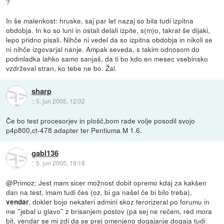
?
In še malenkost: hruske, saj par let nazaj so bila tudi izpitna
obdobja. In ko so luni in ostali delali izpite, s(m)o, takrat še dijaki,
lepo pridno pisali. Nihče ni vedel da so izpitna obdobja in nikoli se
ni nihče izgovarjal nanje. Ampak seveda, s takim odnosom do
podmladka lahko samo sanjaš, da ti bo kdo en mesec vsebinsko
vzdrževal stran, ko tebe ne bo. Žal.
sharp
::
5. jun 2005, 12:02
Če bo test procesorjev in plošč,bom rade volje posodil svojo
p4p800,ct-478 adapter ter Pentiuma M 1.6.
gabl136
::
5. jun 2005, 19:18
@Primoz: Jest mam sicer možnost dobit opremo kdaj za kakšen
dan na test, imam tudi čes (oz. bi ga našel če bi bilo treba),
, dokler bojo nekateri admini skoz terorizeral po forumu in
vendar
me ''jebal u glavo'' z brisanjem postov (pa sej ne rečem, red mora
bit, vendar se mi zdi da se prej omenjeno dogajanje dogaja tudi