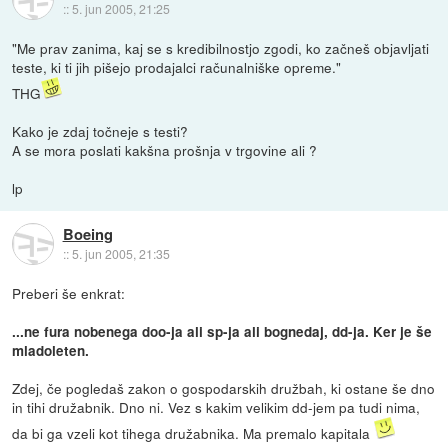
::
5. jun 2005, 21:25
"Me prav zanima, kaj se s kredibilnostjo zgodi, ko začneš objavljati
teste, ki ti jih pišejo prodajalci računalniške opreme."
THG
Kako je zdaj točneje s testi?
A se mora poslati kakšna prošnja v trgovine ali ?
lp
Boeing
::
5. jun 2005, 21:35
Preberi še enkrat:
...ne fura nobenega doo-ja ali sp-ja ali bognedaj, dd-ja. Ker je še
mladoleten.
Zdej, če pogledaš zakon o gospodarskih družbah, ki ostane še dno
in tihi družabnik. Dno ni. Vez s kakim velikim dd-jem pa tudi nima,
da bi ga vzeli kot tihega družabnika. Ma premalo kapitala