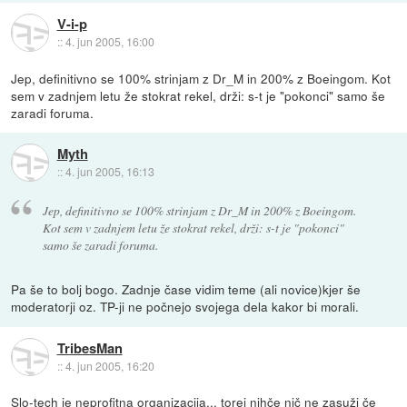
V-i-p
::
4. jun 2005, 16:00
Jep, definitivno se 100% strinjam z Dr_M in 200% z Boeingom. Kot
sem v zadnjem letu že stokrat rekel, drži: s-t je "pokonci" samo še
zaradi foruma.
Myth
::
4. jun 2005, 16:13
Jep, definitivno se 100% strinjam z Dr_M in 200% z Boeingom.
Kot sem v zadnjem letu že stokrat rekel, drži: s-t je "pokonci"
samo še zaradi foruma.
Pa še to bolj bogo. Zadnje čase vidim teme (ali novice)kjer še
moderatorji oz. TP-ji ne počnejo svojega dela kakor bi morali.
TribesMan
::
4. jun 2005, 16:20
Slo-tech je neprofitna organizacija... torej nihče nič ne zasuži če