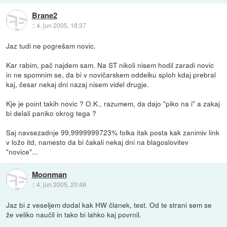
Brane2
::
4. jun 2005, 18:37
Jaz tudi ne pogrešam novic.
Kar rabim, pač najdem sam. Na ST nikoli nisem hodil zaradi novic
in ne spomnim se, da bi v novičarskem oddelku sploh kdaj prebral
kaj, česar nekaj dni nazaj nisem videl drugje.
Kje je point takih novic ? O.K., razumem, da dajo "piko na i" a zakaj
bi delali paniko okrog tega ?
Saj navsezadnje 99,9999999723% folka itak posta kak zanimiv link
v ložo itd, namesto da bi čakali nekaj dni na blagoslovitev
"novice"...
Moonman
::
4. jun 2005, 20:48
Jaz bi z veseljem dodal kak HW članek, test. Od te strani sem se
že veliko naučil in tako bi lahko kaj povrnil.