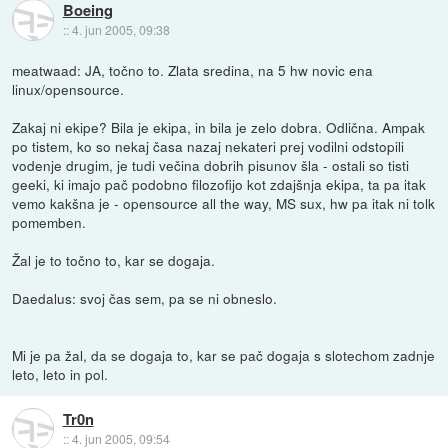
Boeing
::
4. jun 2005, 09:38
meatwaad: JA, točno to. Zlata sredina, na 5 hw novic ena
linux/opensource.
Zakaj ni ekipe? Bila je ekipa, in bila je zelo dobra. Odlična. Ampak
po tistem, ko so nekaj časa nazaj nekateri prej vodilni odstopili
vodenje drugim, je tudi večina dobrih pisunov šla - ostali so tisti
geeki, ki imajo pač podobno filozofijo kot zdajšnja ekipa, ta pa itak
vemo kakšna je - opensource all the way, MS sux, hw pa itak ni tolk
pomemben.
Žal je to točno to, kar se dogaja.
Daedalus: svoj čas sem, pa se ni obneslo.
Mi je pa žal, da se dogaja to, kar se pač dogaja s slotechom zadnje
leto, leto in pol.
Tr0n
::
4. jun 2005, 09:54