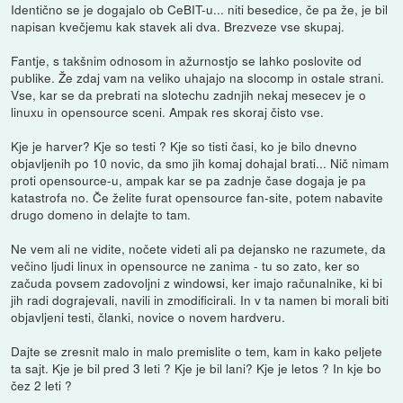
Identično se je dogajalo ob CeBIT-u... niti besedice, če pa že, je bil
napisan kvečjemu kak stavek ali dva. Brezveze vse skupaj.
Fantje, s takšnim odnosom in ažurnostjo se lahko poslovite od
publike. Že zdaj vam na veliko uhajajo na slocomp in ostale strani.
Vse, kar se da prebrati na slotechu zadnjih nekaj mesecev je o
linuxu in opensource sceni. Ampak res skoraj čisto vse.
Kje je harver? Kje so testi ? Kje so tisti časi, ko je bilo dnevno
objavljenih po 10 novic, da smo jih komaj dohajal brati... Nič nimam
proti opensource-u, ampak kar se pa zadnje čase dogaja je pa
katastrofa no. Če želite furat opensource fan-site, potem nabavite
drugo domeno in delajte to tam.
Ne vem ali ne vidite, nočete videti ali pa dejansko ne razumete, da
večino ljudi linux in opensource ne zanima - tu so zato, ker so
začuda povsem zadovoljni z windowsi, ker imajo računalnike, ki bi
jih radi dograjevali, navili in zmodificirali. In v ta namen bi morali biti
objavljeni testi, članki, novice o novem hardveru.
Dajte se zresnit malo in malo premislite o tem, kam in kako peljete
ta sajt. Kje je bil pred 3 leti ? Kje je bil lani? Kje je letos ? In kje bo
čez 2 leti ?