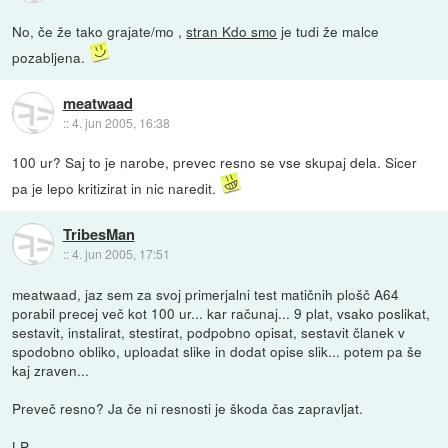
No, če že tako grajate/mo ,
stran Kdo smo
je tudi že malce
pozabljena.
meatwaad
::
4. jun 2005, 16:38
100 ur? Saj to je narobe, prevec resno se vse skupaj dela. Sicer
pa je lepo kritizirat in nic naredit.
TribesMan
::
4. jun 2005, 17:51
meatwaad, jaz sem za svoj primerjalni test matičnih plošč A64
porabil precej več kot 100 ur... kar računaj... 9 plat, vsako poslikat,
sestavit, instalirat, stestirat, podpobno opisat, sestavit članek v
spodobno obliko, uploadat slike in dodat opise slik... potem pa še
kaj zraven...
Preveč resno? Ja če ni resnosti je škoda čas zapravljat.
LP