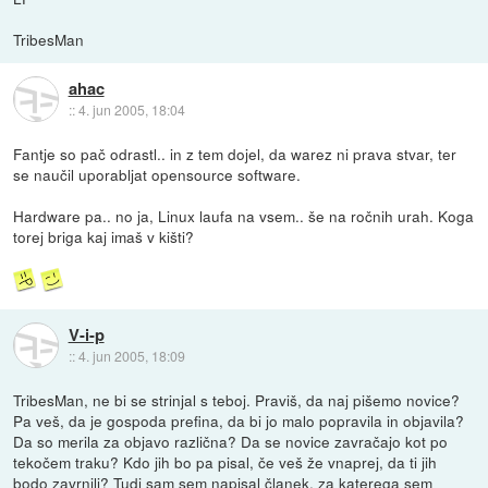
TribesMan
ahac
::
4. jun 2005, 18:04
Fantje so pač odrastl.. in z tem dojel, da warez ni prava stvar, ter
se naučil uporabljat opensource software.
Hardware pa.. no ja, Linux laufa na vsem.. še na ročnih urah. Koga
torej briga kaj imaš v kišti?
V-i-p
::
4. jun 2005, 18:09
TribesMan, ne bi se strinjal s teboj. Praviš, da naj pišemo novice?
Pa veš, da je gospoda prefina, da bi jo malo popravila in objavila?
Da so merila za objavo različna? Da se novice zavračajo kot po
tekočem traku? Kdo jih bo pa pisal, če veš že vnaprej, da ti jih
bodo zavrnili? Tudi sam sem napisal članek, za katerega sem