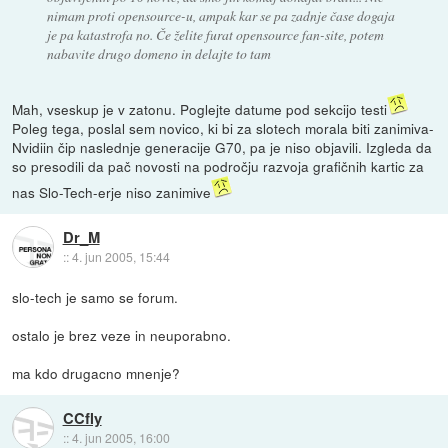
nimam proti opensource-u, ampak kar se pa zadnje čase dogaja
je pa katastrofa no. Če želite furat opensource fan-site, potem
nabavite drugo domeno in delajte to tam
Mah, vseskup je v zatonu. Poglejte datume pod sekcijo testi
Poleg tega, poslal sem novico, ki bi za slotech morala biti zanimiva-
Nvidiin čip naslednje generacije G70, pa je niso objavili. Izgleda da
so presodili da pač novosti na področju razvoja grafičnih kartic za
nas Slo-Tech-erje niso zanimive
Dr_M
::
4. jun 2005, 15:44
slo-tech je samo se forum.
ostalo je brez veze in neuporabno.
ma kdo drugacno mnenje?
CCfly
::
4. jun 2005, 16:00