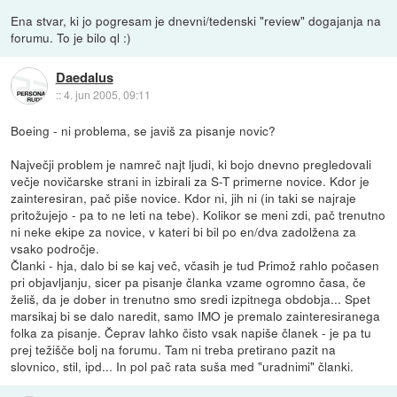
Ena stvar, ki jo pogresam je dnevni/tedenski "review" dogajanja na
forumu. To je bilo ql :)
Daedalus
::
4. jun 2005, 09:11
Boeing - ni problema, se javiš za pisanje novic?
Največji problem je namreč najt ljudi, ki bojo dnevno pregledovali
večje novičarske strani in izbirali za S-T primerne novice. Kdor je
zainteresiran, pač piše novice. Kdor ni, jih ni (in taki se najraje
pritožujejo - pa to ne leti na tebe). Kolikor se meni zdi, pač trenutno
ni neke ekipe za novice, v kateri bi bil po en/dva zadolžena za
vsako področje.
Članki - hja, dalo bi se kaj več, včasih je tud Primož rahlo počasen
pri objavljanju, sicer pa pisanje članka vzame ogromno časa, če
želiš, da je dober in trenutno smo sredi izpitnega obdobja... Spet
marsikaj bi se dalo naredit, samo IMO je premalo zainteresiranega
folka za pisanje. Čeprav lahko čisto vsak napiše članek - je pa tu
prej težišče bolj na forumu. Tam ni treba pretirano pazit na
slovnico, stil, ipd... In pol pač rata suša med "uradnimi" članki.