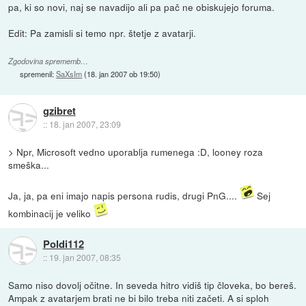
pa, ki so novi, naj se navadijo ali pa pač ne obiskujejo foruma.
Edit: Pa zamisli si temo npr. štetje z avatarji.
Zgodovina sprememb…
spremenil:
SaXsIm
(
18. jan 2007 ob 19:50
)
gzibret
::
18. jan 2007, 23:09
> Npr, Microsoft vedno uporablja rumenega :D, looney roza
smeška...
Ja, ja, pa eni imajo napis persona rudis, drugi PnG....
Sej
kombinacij je veliko
Poldi112
::
19. jan 2007, 08:35
Samo niso dovolj očitne. In seveda hitro vidiš tip človeka, bo bereš.
Ampak z avatarjem brati ne bi bilo treba niti začeti. A si sploh