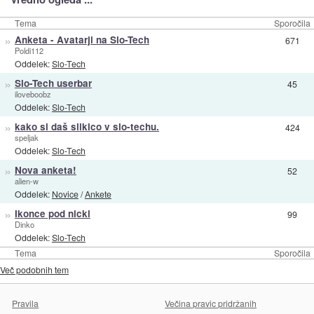
Tema
Sporočila
»
Anketa - Avatarji na Slo-Tech
671
Poldi112
Oddelek:
Slo-Tech
»
Slo-Tech userbar
45
iloveboobz
Oddelek:
Slo-Tech
»
kako si daš slikico v slo-techu.
424
speljak
Oddelek:
Slo-Tech
»
Nova anketa!
52
alien-w
Oddelek:
Novice
/
Ankete
»
Ikonce pod nicki
99
Dinko
Oddelek:
Slo-Tech
Tema
Sporočila
Več podobnih tem
Pravila
Večina pravic pridržanih