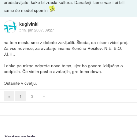
predstavljate, kako bi zrasla kultura. Današnji flame-war-i bi bili
samo še medel spomin
kuglvinkl
::
19. jan 2007, 09:27
na tem mestu smo z debato zaključili. Škoda, da nisem videl prej.
Za vse novince, za avatarje imamo Končno Rešitev: N.E. B.O.
J.I.H..
Lahko pa mirno odprete novo temo, kjer bo govora izključno o
podpisih. Če vidim post o avatarjih, gre tema down.
Ostanite v cvetju.
2
»
«
1
Vredno ogleda ...