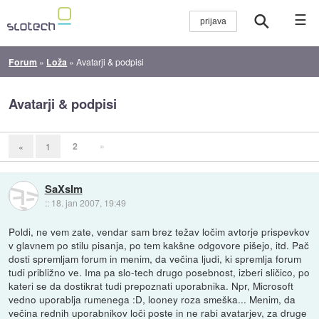
☰
Forum
»
Loža
»
Avatarji & podpisi
Avatarji & podpisi
2
»
«
1
SaXsIm
::
18. jan 2007, 19:49
Poldi, ne vem zate, vendar sam brez težav ločim avtorje prispevkov
v glavnem po stilu pisanja, po tem kakšne odgovore pišejo, itd. Pač
dosti spremljam forum in menim, da večina ljudi, ki spremlja forum
tudi približno ve. Ima pa slo-tech drugo posebnost, izberi sličico, po
kateri se da dostikrat tudi prepoznati uporabnika. Npr, Microsoft
vedno uporablja rumenega :D, looney roza smeška... Menim, da
večina rednih uporabnikov loči poste in ne rabi avatarjev, za druge