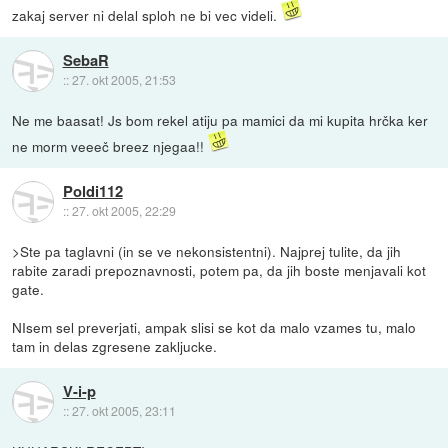
zakaj server ni delal sploh ne bi vec videli.
SebaR
::
27. okt 2005, 21:53
Ne me baasat! Js bom rekel atiju pa mamici da mi kupita hrčka ker
ne morm veeeč breez njegaa!!
Poldi112
::
27. okt 2005, 22:29
>Ste pa taglavni (in se ve nekonsistentni). Najprej tulite, da jih
rabite zaradi prepoznavnosti, potem pa, da jih boste menjavali kot
gate.
NIsem sel preverjati, ampak slisi se kot da malo vzames tu, malo
tam in delas zgresene zakljucke.
V-i-p
::
27. okt 2005, 23:11