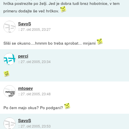
hrčka postrezite po želji. Jed je dobra tudi brez hobotnice, v tem
primeru dodajte še več hrčkov.
SavoS
::
27. okt 2005, 23:27
Sliši se okusno....hmmm bo treba sprobat... mnjami
perci
::
27. okt 2005, 23:34
mtosev
::
27. okt 2005, 23:48
Po čem majo okus? Po podgani?
SavoS
::
27. okt 2005, 23:53