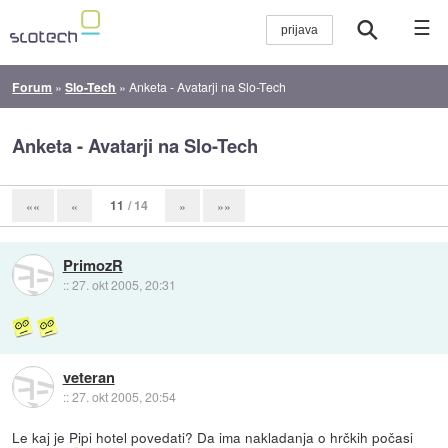
☰
Forum
»
Slo-Tech
»
Anketa - Avatarji na Slo-Tech
Anketa - Avatarji na Slo-Tech
11
/ 14
««
«
»
»»
PrimozR
::
27. okt 2005, 20:31
veteran
::
27. okt 2005, 20:54
Le kaj je Pipi hotel povedati? Da ima nakladanja o hrčkih počasi