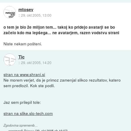
mtosev
::
29. okt 2005, 13:00
o tem je blo že miljon tem... takoj ko pridejo avatarji se bo
začelo kdo ma lepšega... ne avatarjem, razen vodstvu strani
Niste nekam pošteni.
Tic
::
29. okt 2005, 14:20
stran na www.shrani.si
Ne morem verjet, da je primoz zamenjal slikco rezultatov, katero
sem predlozil. Kok ste podli.
Jaz sem prilepil tole:
stran na slike.slo-tech.com
Zgodovina sprememb…
spremenil:
Primoz
(
29. okt 2005 ob 16:07
)