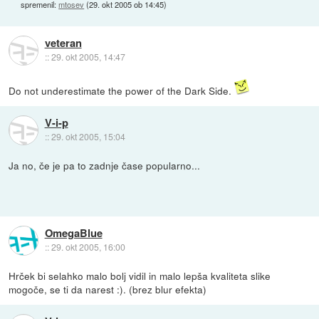
spremenil:
mtosev
(
29. okt 2005 ob 14:45
)
veteran
::
29. okt 2005, 14:47
Do not underestimate the power of the Dark Side.
V-i-p
::
29. okt 2005, 15:04
Ja no, če je pa to zadnje čase popularno...
OmegaBlue
::
29. okt 2005, 16:00
Hrček bi selahko malo bolj vidil in malo lepša kvaliteta slike
mogoče, se ti da narest :). (brez blur efekta)