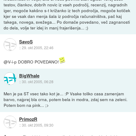
testov, člankov, dobrih novic iz vseh področij, recenzij, nagradnih
iger, mogoče kakšno s-t križanko iz tech področja, mogoče kotiček
kjer se vsak dan menja šala iz področja računalništva, pač kaj
takega, novega, svežega... Po domače povedano, več zagnanosti
do dela, volje ter idej in manj frajerišenja... ;)
SavoS
::
29. okt 2005, 22:46
@V-i-p DOBRO POVEDANO!
BigWhale
::
30. okt 2005, 06:28
Men je pa ST vsec tako kot je... :P Vsake toliko casa zamenjam
barvo, najprej bla crna, potem bela in modra, zdaj sem na zeleni.
Potem bom na pink... ;>
PrimozR
::
30. okt 2005, 09:30