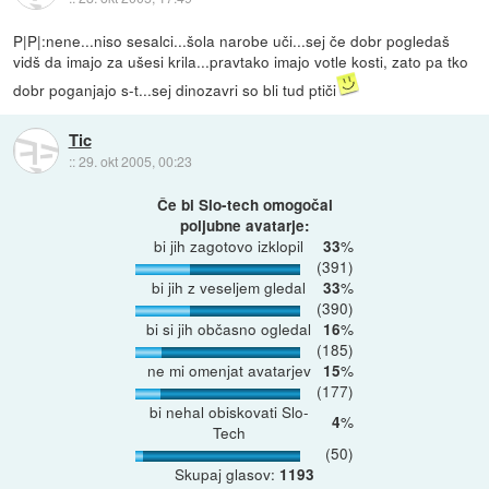
P|P|:nene...niso sesalci...šola narobe uči...sej če dobr pogledaš
vidš da imajo za ušesi krila...pravtako imajo votle kosti, zato pa tko
dobr poganjajo s-t...sej dinozavri so bli tud ptiči
Tic
::
29. okt 2005, 00:23
Če bi Slo-tech omogočal
poljubne avatarje:
bi jih zagotovo izklopil
%
33
(391)
bi jih z veseljem gledal
%
33
(390)
bi si jih občasno ogledal
%
16
(185)
ne mi omenjat avatarjev
%
15
(177)
bi nehal obiskovati Slo-
%
4
Tech
(50)
Skupaj glasov:
1193