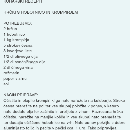
KUHARSKI RECEPTI
HRČKI S HOBOTNICO IN KROMPIRJEM
POTREBUJMO:
2 hrčka
1 hobotnico
1 kg krompirja
5 strokov česna
3 lovorjeve liste
1/2 dl olivnega olja
1/2 dl sončničnega olja
2 dl črnega vina
rožmarin
poper v zrnu
sol
NAČIN PRIPRAVE:
Očistite in olupite krompir, ki ga nato narežete na kolobarje. Stroke
česna prerežite na pol ter vse skupaj položite v ponev, v katero
nato dodate olje ter začinite in prelijete z vinom. Razrezana hrčka
očistite, narežite na manjše košče in vse skupaj nato premešajte
ter dodajte očiščeno hobotnico na vrh. Nato ponev pokrijte z dobro
aluminijasto folijo in pecite v pečici cca. 1 uro. Tako pripravljea