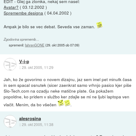
EDIT - Glej ga zlomka, nekaj sem nasel:
Avatar?
( 03.12.2002 )
Spremembe designa
( 04.04.2002 )
Ampak je bilo se vec debat. Seveda vse zaman.
Zgodovina sprememb…
spremenil:
fahrenGONE
(
29. okt 2005 ob 07:09
)
V-i-p
::
29. okt 2005, 11:29
Jah, ko že govorimo o novem dizajnu, jaz sem imel pet minutk časa
in sem spacal osnutek (sicer zaenkrat samo vrhnjo pasico kjer piše
Slo-Tech.com na ozadju neke matične plate. Ga pokažem
popoldne, ko pridem v službo ker zdajle se mi ne ljubi laptopa ven
vlačit. Menim, da bo všečen
.
alesrosina
::
29. okt 2005, 11:38