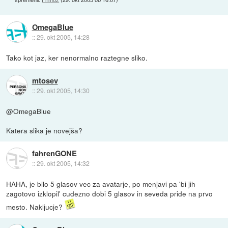
OmegaBlue
::
29. okt 2005, 14:28
Tako kot jaz, ker nenormalno raztegne sliko.
mtosev
::
29. okt 2005, 14:30
@OmegaBlue
Katera slika je novejša?
fahrenGONE
::
29. okt 2005, 14:32
HAHA, je bilo 5 glasov vec za avatarje, po menjavi pa 'bi jih
zagotovo izklopil' cudezno dobi 5 glasov in seveda pride na prvo
mesto. Nakljucje?