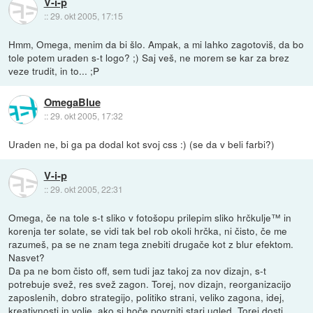
V-i-p
::
29. okt 2005, 17:15
Hmm, Omega, menim da bi šlo. Ampak, a mi lahko zagotoviš, da bo
tole potem uraden s-t logo? ;) Saj veš, ne morem se kar za brez
veze trudit, in to... ;P
OmegaBlue
::
29. okt 2005, 17:32
Uraden ne, bi ga pa dodal kot svoj css :) (se da v beli farbi?)
V-i-p
::
29. okt 2005, 22:31
Omega, če na tole s-t sliko v fotošopu prilepim sliko hrčkulje™ in
korenja ter solate, se vidi tak bel rob okoli hrčka, ni čisto, če me
razumeš, pa se ne znam tega znebiti drugače kot z blur efektom.
Nasvet?
Da pa ne bom čisto off, sem tudi jaz takoj za nov dizajn, s-t
potrebuje svež, res svež zagon. Torej, nov dizajn, reorganizacijo
zaposlenih, dobro strategijo, politiko strani, veliko zagona, idej,
kreativnosti in volje, ako si hoče povrniti stari ugled. Torej dosti