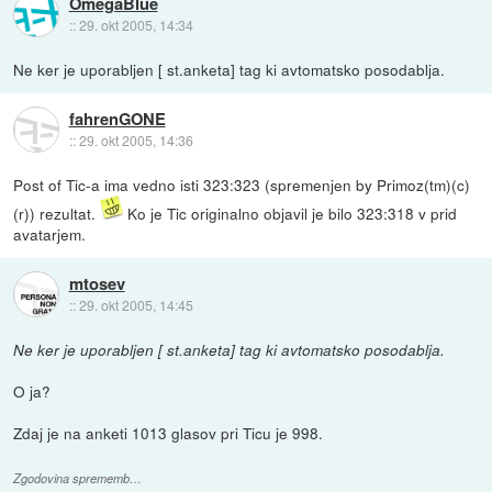
OmegaBlue
::
29. okt 2005, 14:34
Ne ker je uporabljen [ st.anketa] tag ki avtomatsko posodablja.
fahrenGONE
::
29. okt 2005, 14:36
Post of Tic-a ima vedno isti 323:323 (spremenjen by Primoz(tm)(c)
(r)) rezultat.
Ko je Tic originalno objavil je bilo 323:318 v prid
avatarjem.
mtosev
::
29. okt 2005, 14:45
Ne ker je uporabljen [ st.anketa] tag ki avtomatsko posodablja.
O ja?
Zdaj je na anketi 1013 glasov pri Ticu je 998.
Zgodovina sprememb…