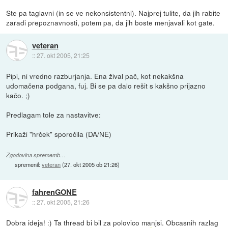
Ste pa taglavni (in se ve nekonsistentni). Najprej tulite, da jih rabite
zaradi prepoznavnosti, potem pa, da jih boste menjavali kot gate.
veteran
::
27. okt 2005, 21:25
Pipi, ni vredno razburjanja. Ena žival pač, kot nekakšna
udomačena podgana, fuj. Bi se pa dalo rešit s kakšno prijazno
kačo. ;)
Predlagam tole za nastavitve:
Prikaži "hrček" sporočila (DA/NE)
Zgodovina sprememb…
spremenil:
veteran
(
27. okt 2005 ob 21:26
)
fahrenGONE
::
27. okt 2005, 21:26
Dobra ideja! :) Ta thread bi bil za polovico manjsi. Obcasnih razlag