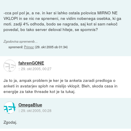
-cca pol pol je, a ne. in ker si lahko ostala polovica MIRNO NE
VKLOPI in se nic ne spremeni, ne vidim nobenega osebka, ki ga
moti. zadji 4% odhoda, bodo se nagrada, saj kot si sam nekoč
povedal, bo tako server deloval hiteje, se spomnis?
Zgodovina sprememb…
spremenil:
Primoz
(
29. okt 2005 ob 01:34
)
fahrenGONE
::
29. okt 2005, 00:27
Ja to ja, ampak problem je ker je ta anketa zaradi predloga o
anketi in avatarjev sploh ne mislijo vklopit. Bleh, skoda casa in
energije za take threade kot je ta tukaj.
OmegaBlue
::
29. okt 2005, 00:28
Zgodaj.