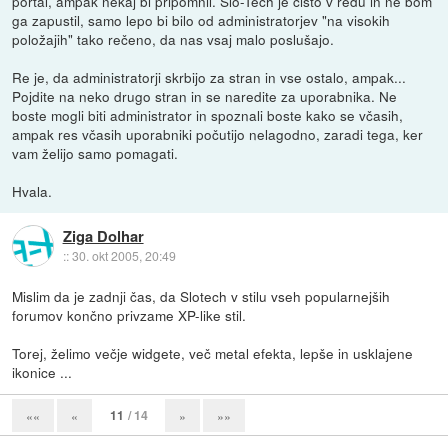
portal, ampak nekaj bi pripomnil. Slo-Tech je čisto v redu in ne bom
ga zapustil, samo lepo bi bilo od administratorjev "na visokih
položajih" tako rečeno, da nas vsaj malo poslušajo.
Re je, da administratorji skrbijo za stran in vse ostalo, ampak...
Pojdite na neko drugo stran in se naredite za uporabnika. Ne
boste mogli biti administrator in spoznali boste kako se včasih,
ampak res včasih uporabniki počutijo nelagodno, zaradi tega, ker
vam želijo samo pomagati.
Hvala.
Ziga Dolhar
::
30. okt 2005, 20:49
Mislim da je zadnji čas, da Slotech v stilu vseh popularnejših
forumov končno privzame XP-like stil.
Torej, želimo večje widgete, več metal efekta, lepše in usklajene
ikonice ...
11
/ 14
««
«
»
»»