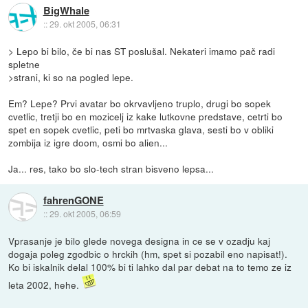
BigWhale
::
29. okt 2005, 06:31
> Lepo bi bilo, če bi nas ST poslušal. Nekateri imamo pač radi
spletne
>strani, ki so na pogled lepe.
Em? Lepe? Prvi avatar bo okrvavljeno truplo, drugi bo sopek
cvetlic, tretji bo en mozicelj iz kake lutkovne predstave, cetrti bo
spet en sopek cvetlic, peti bo mrtvaska glava, sesti bo v obliki
zombija iz igre doom, osmi bo alien...
Ja... res, tako bo slo-tech stran bisveno lepsa...
fahrenGONE
::
29. okt 2005, 06:59
Vprasanje je bilo glede novega designa in ce se v ozadju kaj
dogaja poleg zgodbic o hrckih (hm, spet si pozabil eno napisat!).
Ko bi iskalnik delal 100% bi ti lahko dal par debat na to temo ze iz
leta 2002, hehe.