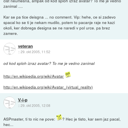
cist neumesna, ampak od kod sploh izraz avatar? To me je vedno
zanimal ....
Kar se pa tice deisgna ... no comment. Vip: hehe, ce si zadevo
spacal ko se ti je nekam mudilo, potem to pacanje raje ne kazi
okoli, ker dobrega designa se ne naredi v pol urce. pa brez
zamere.
veteran
::
29. okt 2005, 11:52
od kod sploh izraz avatar? To me je vedno zanimal
http://en.wikipedia.org/wiki/Avatar
http://en.wikipedia.org/wiki/Avatar_(virtual_reality)
V-i-p
::
29. okt 2005, 12:08
ASPmaster, ti to nic ne pove:
? Hec je tisto, kar sem jaz pacal,
hec...