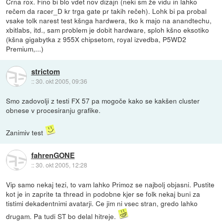
Črna rox. Fino bi blo vdet nov dizajn (neki sm že vidu in lahko
rečem da racer_D kr trga gate pr takih rečeh). Lohk bi pa probal
vsake tolk narest test kšnga hardwera, tko k majo na anandtechu,
xbitlabs, itd., sam problem je dobit hardware, sploh kšno eksotiko
(kšna gigabytka z 955X chipsetom, royal izvedba, P5WD2
Premium,...)
strictom
::
30. okt 2005, 09:36
Smo zadovolji z testi FX 57 pa mogoče kako se kakšen cluster
obnese v procesiranju grafike.
Zanimiv test
fahrenGONE
::
30. okt 2005, 12:28
Vip samo nekaj tezi, to vam lahko Primoz se najbolj objasni. Pustite
kot je in zaprite ta thread in podobne kjer se folk nekaj buni za
tistimi dekadentnimi avatarji. Ce jim ni vsec stran, gredo lahko
drugam. Pa tudi ST bo delal hitreje.