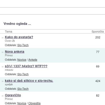
Vredno ogleda ...
Tema
Sporočila
»
Kako do avatarja?
202
Oven-2k
Oddelek:
Slo-Tech
»
Nova anketa
77
Primoz
Oddelek:
Novice
/
Ankete
»
s3|\/| 1337 h4x0rz? WTF???
69
mtosev
Oddelek:
Slo-Tech
»
kako si daš slikico v slo-techu.
424
speljak
Oddelek:
Slo-Tech
»
Opravičilo
82
Primoz
Oddelek:
Novice
/
Obvestila