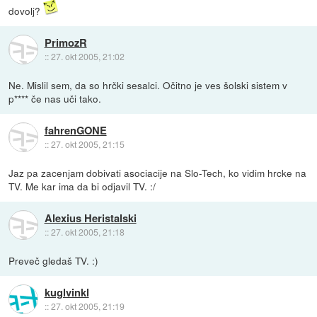
dovolj?
PrimozR
::
27. okt 2005, 21:02
Ne. Mislil sem, da so hrčki sesalci. Očitno je ves šolski sistem v
p**** če nas uči tako.
fahrenGONE
::
27. okt 2005, 21:15
Jaz pa zacenjam dobivati asociacije na Slo-Tech, ko vidim hrcke na
TV. Me kar ima da bi odjavil TV. :/
Alexius Heristalski
::
27. okt 2005, 21:18
Preveč gledaš TV. :)
kuglvinkl
::
27. okt 2005, 21:19