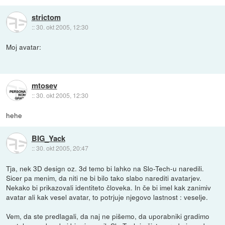
strictom
::
30. okt 2005, 12:30
Moj avatar:
mtosev
::
30. okt 2005, 12:30
hehe
BIG_Yack
::
30. okt 2005, 20:47
Tja, nek 3D design oz. 3d temo bi lahko na Slo-Tech-u naredili.
Sicer pa menim, da niti ne bi bilo tako slabo narediti avatarjev.
Nekako bi prikazovali identiteto človeka. In če bi imel kak zanimiv
avatar ali kak vesel avatar, to potrjuje njegovo lastnost : veselje.
Vem, da ste predlagali, da naj ne pišemo, da uporabniki gradimo