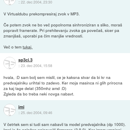
::
22. dec 2004, 23:30
V Virtualdubu prekompresiraj zvok v MP3.
Če potem zvok ne bo več popolnoma sinhroniziran s sliko, moraš
popravit framerate. Pri prehitevanju zvoka ga povečaš, sicer pa
zmanjšaš, uporabi pa čim manjše vrednosti.
Več o tem
tukaj.
sp3ci.3
::
23. dec 2004, 15:58
hvala, :D sam bolj sem mislil, ce je kaksna stvar da bi kr na
predvajalniku urihtal to zadevo. Ker moja masinca ni glih prirocna
za kaj tage delat (350mhz amd :D)
Zgleda da bo treba neki novga nabavt.
imi
::
25. dec 2004, 09:46
V četrtek sem si tudi sam nabavil ta model predvajalnika (dp 1000).
Imel je že naložen najnovejši firmware (2.9.0). Ker imam vgrajeni