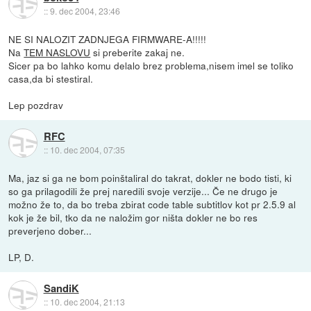
::
9. dec 2004, 23:46
NE SI NALOZIT ZADNJEGA FIRMWARE-A!!!!!
Na
TEM NASLOVU
si preberite zakaj ne.
Sicer pa bo lahko komu delalo brez problema,nisem imel se toliko
casa,da bi stestiral.
Lep pozdrav
RFC
::
10. dec 2004, 07:35
Ma, jaz si ga ne bom poinštaliral do takrat, dokler ne bodo tisti, ki
so ga prilagodili že prej naredili svoje verzije... Če ne drugo je
možno že to, da bo treba zbirat code table subtitlov kot pr 2.5.9 al
kok je že bil, tko da ne naložim gor ništa dokler ne bo res
preverjeno dober...
LP, D.
SandiK
::
10. dec 2004, 21:13