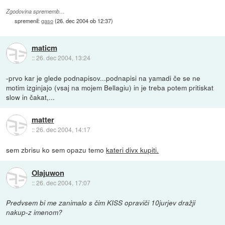
Zgodovina sprememb…
spremenil:
gaso
(
26. dec 2004 ob 12:37
)
maticm
::
26. dec 2004, 13:24
-prvo kar je glede podnapisov...podnapisi na yamadi če se ne
motim izginjajo (vsaj na mojem Bellagiu) in je treba potem pritiskat
slow in čakat,...
matter
::
26. dec 2004, 14:17
sem zbrisu ko sem opazu temo
kateri divx kupiti.
Olajuwon
::
26. dec 2004, 17:07
Predvsem bi me zanimalo s čim KISS opraviči 10jurjev dražji
nakup-z imenom?