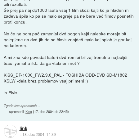
bili rezultati.
Še prej pa naj dp1000 laufa vsaj 1 film skozi kajti ko je hladen mi
zadeva špila ko pa se malo segreje pa ne bere več filmov posnetih
proti koncu.
No če ne bom pač zamenjal dvd pogon kajti nalepke morajo bit
nalepjene na dvd-jih da se človk znajdeš malo kaj sploh je gor kaj
na katerem.
A mi zna kdo povedat kateri dvd-rom bi bil zaj trenutno najboljši -
teac ,yamaha itd.. da ga vtaknem not ?
KiSS_DP-1000_FW2.9.0_PAL - TOSHIBA ODD-DVD SD-M1802
XSLW -dela brez problemov vsaj pri meni :)
lp Elvis
Zgodovina sprememb…
spremenil:
King
(
17. dec 2004 ob 22:45
)
link
::
18. dec 2004, 14:39