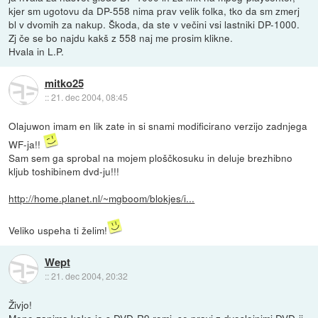
kjer sm ugotovu da DP-558 nima prav velik folka, tko da sm zmerj
bl v dvomih za nakup. Škoda, da ste v večini vsi lastniki DP-1000.
Zj če se bo najdu kakš z 558 naj me prosim klikne.
Hvala in L.P.
mitko25
::
21. dec 2004, 08:45
Olajuwon imam en lik zate in si snami modificirano verzijo zadnjega
WF-ja!!
Sam sem ga sprobal na mojem ploščkosuku in deluje brezhibno
kljub toshibinem dvd-ju!!!
http://home.planet.nl/~mgboom/blokjes/i...
Veliko uspeha ti želim!
Wept
::
21. dec 2004, 20:32
Živjo!
Mene zanima kako je s DVD-R9 romi, se pravi z dvoslojnimi DVD-ji