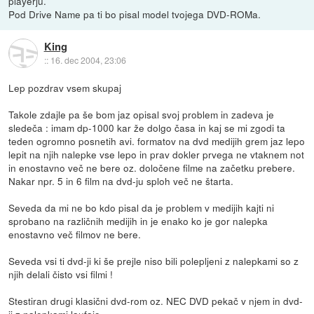
playerju.
Pod Drive Name pa ti bo pisal model tvojega DVD-ROMa.
King
::
16. dec 2004, 23:06
Lep pozdrav vsem skupaj
Takole zdajle pa še bom jaz opisal svoj problem in zadeva je
sledeča : imam dp-1000 kar že dolgo časa in kaj se mi zgodi ta
teden ogromno posnetih avi. formatov na dvd medijih grem jaz lepo
lepit na njih nalepke vse lepo in prav dokler prvega ne vtaknem not
in enostavno več ne bere oz. določene filme na začetku prebere.
Nakar npr. 5 in 6 film na dvd-ju sploh več ne štarta.
Seveda da mi ne bo kdo pisal da je problem v medijih kajti ni
sprobano na različnih medijih in je enako ko je gor nalepka
enostavno več filmov ne bere.
Seveda vsi ti dvd-ji ki še prejle niso bili polepljeni z nalepkami so z
njih delali čisto vsi filmi !
Stestiran drugi klasični dvd-rom oz. NEC DVD pekač v njem in dvd-