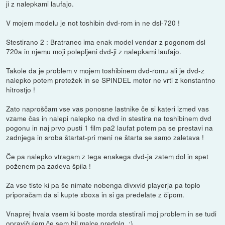
ji z nalepkami laufajo.
V mojem modelu je not toshibin dvd-rom in ne dsl-720 !
Stestirano 2 : Bratranec ima enak model vendar z pogonom dsl
720a in njemu moji polepljeni dvd-ji z nalepkami laufajo.
Takole da je problem v mojem toshibinem dvd-romu ali je dvd-z
nalepko potem pretežek in se SPINDEL motor ne vrti z konstantno
hitrostjo !
Zato naproščam vse vas ponosne lastnike če si kateri izmed vas
vzame čas in nalepi nalepko na dvd in stestira na toshibinem dvd
pogonu in naj prvo pusti 1 film pa2 laufat potem pa se prestavi na
zadnjega in sroba štartat-pri meni ne štarta se samo zaletava !
Če pa nalepko vtragam z tega enakega dvd-ja zatem dol in spet
poženem pa zadeva špila !
Za vse tiste ki pa še nimate nobenga divxvid playerja pa toplo
priporačam da si kupte xboxa in si ga predelate z čipom.
Vnaprej hvala vsem ki boste morda stestirali moj problem in se tudi
opravičujem če sem bil malce predolg. ;)