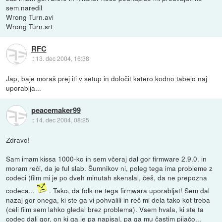
sem naredil
Wrong Turn.avi
Wrong Turn.srt
RFC
::
13. dec 2004, 16:38
Jap, baje moraš prej iti v setup in določit katero kodno tabelo naj
uporablja...
peacemaker99
::
14. dec 2004, 08:25
Zdravo!
Sam imam kissa 1000-ko in sem včeraj dal gor firmware 2.9.0. in
moram reči, da je ful slab. Šumnikov ni, poleg tega ima probleme z
codeci (film mi je po dveh minutah skenslal, češ, da ne prepozna
codeca...
. Tako, da folk ne tega firmwara uporabljat! Sem dal
nazaj gor onega, ki ste ga vi pohvalili in reč mi dela tako kot treba
(celi film sem lahko gledal brez problema). Vsem hvala, ki ste ta
codec dali gor, on ki ga je pa napisal, pa ga mu častim pijačo...