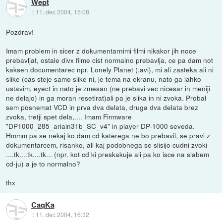
Wept
::
11. dec 2004, 15:08
Pozdrav!
Imam problem in sicer z dokumentarnimi filmi nikakor jih noce
prebavljat, ostale divx filme cist normalno prebavlja, ce pa dam not
kaksen documentarec npr. Lonely Planet (.avi), mi ali zasteka ali ni
slike (cas steje samo slike ni, je tema na ekranu, nato ga lahko
ustavim, eyect in nato je zmesan (ne prebavi vec nicesar in meniji
ne delajo) in ga moran resetirat)ali pa je slika in ni zvoka. Probal
sem posnemat VCD in prva dva delata, druga dva delata brez
zvoka, tretji spet dela,.... Imam Firmware
"DP1000_285_arialn31b_SC_v4" in player DP-1000 seveda.
Hmmm pa se nekaj ko dam cd katerega ne bo prebavil, se pravi z
dokumentarcem, risanko, ali kaj podobnega se slisijo cudni zvoki
....tk....tk....tk... (npr. kot cd ki preskakuje ali pa ko isce na slabem
cd-ju) a je to normalno?
thx
CaqKa
::
11. dec 2004, 16:32