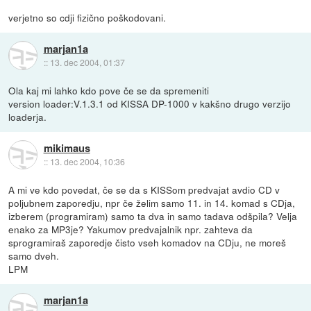
verjetno so cdji fizično poškodovani.
marjan1a
::
13. dec 2004, 01:37
Ola kaj mi lahko kdo pove če se da spremeniti
version loader:V.1.3.1 od KISSA DP-1000 v kakšno drugo verzijo
loaderja.
mikimaus
::
13. dec 2004, 10:36
A mi ve kdo povedat, če se da s KISSom predvajat avdio CD v
poljubnem zaporedju, npr če želim samo 11. in 14. komad s CDja,
izberem (programiram) samo ta dva in samo tadava odšpila? Velja
enako za MP3je? Yakumov predvajalnik npr. zahteva da
sprogramiraš zaporedje čisto vseh komadov na CDju, ne moreš
samo dveh.
LPM
marjan1a