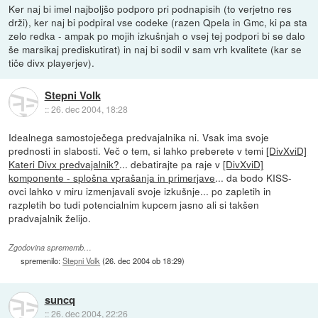
Ker naj bi imel najboljšo podporo pri podnapisih (to verjetno res
drži), ker naj bi podpiral vse codeke (razen Qpela in Gmc, ki pa sta
zelo redka - ampak po mojih izkušnjah o vsej tej podpori bi se dalo
še marsikaj prediskutirat) in naj bi sodil v sam vrh kvalitete (kar se
tiče divx playerjev).
Stepni Volk
::
26. dec 2004, 18:28
Idealnega samostoječega predvajalnika ni. Vsak ima svoje
prednosti in slabosti. Več o tem, si lahko preberete v temi
[DivXviD]
Kateri Divx predvajalnik?
... debatirajte pa raje v
[DivXviD]
komponente - splošna vprašanja in primerjave
... da bodo KISS-
ovci lahko v miru izmenjavali svoje izkušnje... po zapletih in
razpletih bo tudi potencialnim kupcem jasno ali si takšen
pradvajalnik želijo.
Zgodovina sprememb…
spremenilo:
Stepni Volk
(
26. dec 2004 ob 18:29
)
suncq
::
26. dec 2004, 22:26