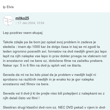
lp Elvis
mitko25
::
17. dec 2004, 15:54
Lep pozdrav vsem skupaj
Takole zdajle pa še bom jaz opisal svoj problem in zadeva je
sledeča : imam dp-1000 kar že dolgo časa in kaj se mi zgodi ta
teden ogromno posnetih avi. formatov na dvd medijih grem jaz lepo
lepit na njih nalepke vse lepo in prav dokler prvega ne vtaknem not
in enostavno več ne bere oz. določene filme na začetku prebere.
Nakar npr. 5 in 6 film na dvd-ju sploh več ne štarta.
Seveda da mi ne bo kdo pisal da je problem v medijih kajti ni
sprobano na različnih medijih in je enako ko je gor nalepka
enostavno več filmov ne bere.
Seveda vsi ti dvd-ji ki še prejle niso bili polepljeni z nalepkami so z
njih delali čisto vsi filmi !
Stestiran drugi klasični dvd-rom oz. NEC DVD pekač v njem in dvd-