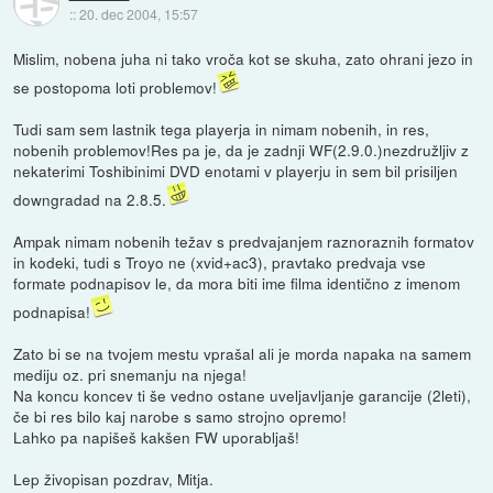
::
20. dec 2004, 15:57
Mislim, nobena juha ni tako vroča kot se skuha, zato ohrani jezo in
se postopoma loti problemov!
Tudi sam sem lastnik tega playerja in nimam nobenih, in res,
nobenih problemov!Res pa je, da je zadnji WF(2.9.0.)nezdružljiv z
nekaterimi Toshibinimi DVD enotami v playerju in sem bil prisiljen
downgradad na 2.8.5.
Ampak nimam nobenih težav s predvajanjem raznoraznih formatov
in kodeki, tudi s Troyo ne (xvid+ac3), pravtako predvaja vse
formate podnapisov le, da mora biti ime filma identično z imenom
podnapisa!
Zato bi se na tvojem mestu vprašal ali je morda napaka na samem
mediju oz. pri snemanju na njega!
Na koncu koncev ti še vedno ostane uveljavljanje garancije (2leti),
če bi res bilo kaj narobe s samo strojno opremo!
Lahko pa napišeš kakšen FW uporabljaš!
Lep živopisan pozdrav, Mitja.