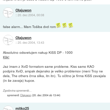
Olajuwon
::
20. dec 2004, 00:08
false alarm... Mam Tošiba dvd rom
Olajuwon
::
20. dec 2004, 13:43
Absolutno odsvetujem nakup KiSS DP - 1000
Klik!
Jaz imam z XviD formatom same probleme. Kiss samo KAO
podpira XviD, ampak dejansko je veliko problemov (meni Troy ne
dela, The others črna slika, itn itn). Tu očitno je firma KiSS zavajala
(in še zavaja) kupce.
Zgodovina sprememb…
spremenil:
Olajuwon
(
20. dec 2004 ob 13:44
)
mitko25