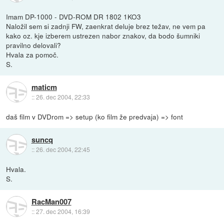
Imam DP-1000 - DVD-ROM DR 1802 1KO3
Naložil sem si zadnji FW, zaenkrat deluje brez težav, ne vem pa
kako oz. kje izberem ustrezen nabor znakov, da bodo šumniki
pravilno delovali?
Hvala za pomoč.
S.
maticm
::
26. dec 2004, 22:33
daš film v DVDrom => setup (ko film že predvaja) => font
suncq
::
26. dec 2004, 22:45
Hvala.
S.
RacMan007
::
27. dec 2004, 16:39