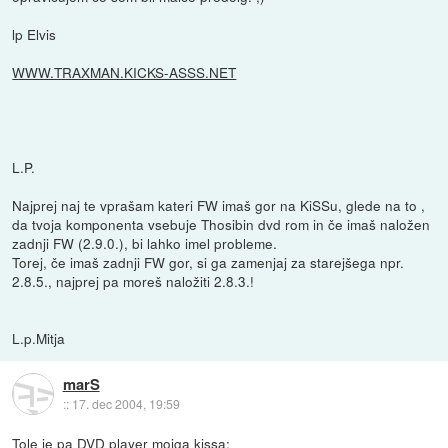
lp Elvis
WWW.TRAXMAN.KICKS-ASSS.NET
L.P.
Najprej naj te vprašam kateri FW imaš gor na KiSSu, glede na to ,
da tvoja komponenta vsebuje Thosibin dvd rom in če imaš naložen
zadnji FW (2.9.0.), bi lahko imel probleme.
Torej, če imaš zadnji FW gor, si ga zamenjaj za starejšega npr.
2.8.5., najprej pa moreš naložiti 2.8.3.!
L.p.Mitja
marS
::
17. dec 2004, 19:59
Tole je pa DVD player mojga kissa: