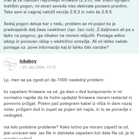
toshibin pogon, mi stvari seveda niso delovale povsem pravilno.
Tako sem si najprej naložil verzijo 2.8.3 in nato še 2.8.5.
Sedaj pogon deluje kar v redu, problem se mi pojavi ko je
predvajalnik dalj časa neaktiven (npr. čez noč). Z daljincem ali pa s
tipko na pogonu, ga nikakor ne morem vključiti. Pomaga edino
izklop in ponoven vklop v električno omrežje. Ali mi lahko nekdo
pomaga oz. pove informacijo kaj bi lahko bilo narobe?
lukaboy
::
25. dec 2004, 13:15
Lp, men se pa zgodi pri dp-1000 naslednji problem:
ko zapečem firmware na cd, ga dam v dvd komponento in mi
normalno napiše da če hočm updejtat firmware moram restartat in
ponovno prižgat. Potem pač potegnem kabel iz vtiča in dam nazaj
noter, prižgem dvd in zopet se pojavi isti napis..in to se ponavlja v
nedogled..
ma kdo podobne probleme? Kako točno pa moram zapečt ta cd,
jest unraram tale .iso file in datoteke zapečem kot data file cd..je to
pravilni način?