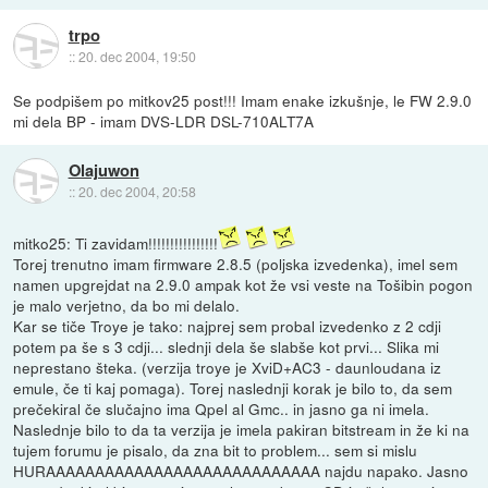
trpo
::
20. dec 2004, 19:50
Se podpišem po mitkov25 post!!! Imam enake izkušnje, le FW 2.9.0
mi dela BP - imam DVS-LDR DSL-710ALT7A
Olajuwon
::
20. dec 2004, 20:58
mitko25: Ti zavidam!!!!!!!!!!!!!!!!
Torej trenutno imam firmware 2.8.5 (poljska izvedenka), imel sem
namen upgrejdat na 2.9.0 ampak kot že vsi veste na Tošibin pogon
je malo verjetno, da bo mi delalo.
Kar se tiče Troye je tako: najprej sem probal izvedenko z 2 cdji
potem pa še s 3 cdji... slednji dela še slabše kot prvi... Slika mi
neprestano šteka. (verzija troye je XviD+AC3 - daunloudana iz
emule, če ti kaj pomaga). Torej naslednji korak je bilo to, da sem
prečekiral če slučajno ima Qpel al Gmc.. in jasno ga ni imela.
Naslednje bilo to da ta verzija je imela pakiran bitstream in že ki na
tujem forumu je pisalo, da zna bit to problem... sem si mislu
HURAAAAAAAAAAAAAAAAAAAAAAAAAAAA najdu napako. Jasno