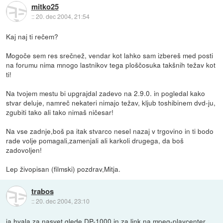
mitko25
::
20. dec 2004, 21:54
Kaj naj ti rečem?
Mogoče sem res srečnež, vendar kot lahko sam izbereš med posti
na forumu nima mnogo lastnikov tega ploščosuka takšnih težav kot
ti!
Na tvojem mestu bi upgrajdal zadevo na 2.9.0. in pogledal kako
stvar deluje, namreč nekateri nimajo težav, kljub toshibinem dvd-ju,
zgubiti tako ali tako nimaš ničesar!
Na vse zadnje,boš pa itak stvarco nesel nazaj v trgovino in ti bodo
rade volje pomagali,zamenjali ali karkoli drugega, da boš
zadovoljen!
Lep živopisan (filmski) pozdrav,Mitja.
trabos
::
20. dec 2004, 23:10
ja hvala za nasvet glede DP-1000 in za link na mpeg-playcenter,