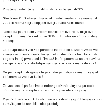
ji z nalepkami laufajo.
V mojem modelu je not toshibin dvd-rom in ne dsl-720 !
Stestirano 2 : Bratranec ima enak model vendar z pogonom dsl
720a in njemu moji polepljeni dvd-ji z nalepkami laufajo.
Takole da je problem v mojem toshibinem dvd-romu ali je dvd-z
nalepko potem pretežek in se SPINDEL motor ne vrti z konstantno
hitrostjo !
Zato naproščam vse vas ponosne lastnike če si kateri izmed vas
vzame čas in nalepi nalepko na dvd in stestira na toshibinem dvd
pogonu in naj prvo pusti 1 film pa2 laufat potem pa se prestavi na
zadnjega in sroba štartat-pri meni ne štarta se samo zaletava !
Če pa nalepko vtragam z tega enakega dvd-ja zatem dol in spet
poženem pa zadeva špila !
Za vse tiste ki pa še nimate nobenga divxvid playerja pa toplo
priporačam da si kupte xboxa in si ga predelate z čipom.
Vnaprej hvala vsem ki boste morda stestirali moj problem in se tudi
opravičujem če sem bil malce predolg. ;)