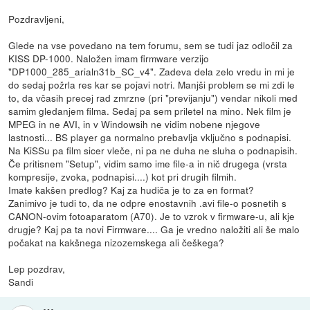
Pozdravljeni,
Glede na vse povedano na tem forumu, sem se tudi jaz odločil za
KISS DP-1000. Naložen imam firmware verzijo
"DP1000_285_arialn31b_SC_v4". Zadeva dela zelo vredu in mi je
do sedaj požrla res kar se pojavi notri. Manjši problem se mi zdi le
to, da včasih precej rad zmrzne (pri "previjanju") vendar nikoli med
samim gledanjem filma. Sedaj pa sem priletel na mino. Nek film je
MPEG in ne AVI, in v Windowsih ne vidim nobene njegove
lastnosti... BS player ga normalno prebavlja vključno s podnapisi.
Na KiSSu pa film sicer vleče, ni pa ne duha ne sluha o podnapisih.
Če pritisnem "Setup", vidim samo ime file-a in nič drugega (vrsta
kompresije, zvoka, podnapisi....) kot pri drugih filmih.
Imate kakšen predlog? Kaj za hudiča je to za en format?
Zanimivo je tudi to, da ne odpre enostavnih .avi file-o posnetih s
CANON-ovim fotoaparatom (A70). Je to vzrok v firmware-u, ali kje
drugje? Kaj pa ta novi Firmware.... Ga je vredno naložiti ali še malo
počakat na kakšnega nizozemskega ali češkega?
Lep pozdrav,
Sandi