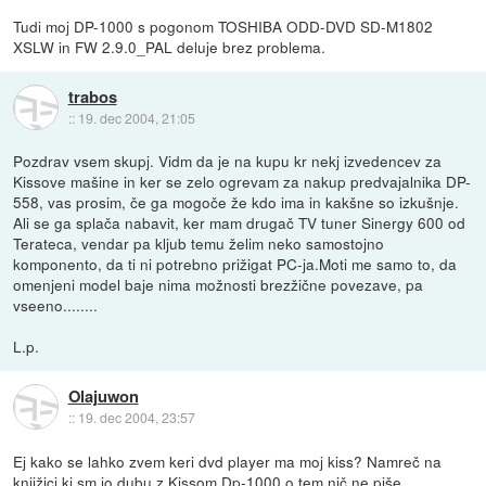
Tudi moj DP-1000 s pogonom TOSHIBA ODD-DVD SD-M1802
XSLW in FW 2.9.0_PAL deluje brez problema.
trabos
::
19. dec 2004, 21:05
Pozdrav vsem skupj. Vidm da je na kupu kr nekj izvedencev za
Kissove mašine in ker se zelo ogrevam za nakup predvajalnika DP-
558, vas prosim, če ga mogoče že kdo ima in kakšne so izkušnje.
Ali se ga splača nabavit, ker mam drugač TV tuner Sinergy 600 od
Terateca, vendar pa kljub temu želim neko samostojno
komponento, da ti ni potrebno prižigat PC-ja.Moti me samo to, da
omenjeni model baje nima možnosti brezžične povezave, pa
vseeno........
L.p.
Olajuwon
::
19. dec 2004, 23:57
Ej kako se lahko zvem keri dvd player ma moj kiss? Namreč na
knjižici ki sm jo dubu z Kissom Dp-1000 o tem nič ne piše.