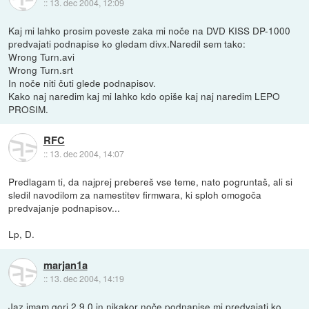
::
13. dec 2004, 12:09
Kaj mi lahko prosim poveste zaka mi noče na DVD KISS DP-1000
predvajati podnapise ko gledam divx.Naredil sem tako:
Wrong Turn.avi
Wrong Turn.srt
In noče niti čuti glede podnapisov.
Kako naj naredim kaj mi lahko kdo opiše kaj naj naredim LEPO
PROSIM.
RFC
::
13. dec 2004, 14:07
Predlagam ti, da najprej prebereš vse teme, nato pogruntaš, ali si
sledil navodilom za namestitev firmwara, ki sploh omogoča
predvajanje podnapisov...
Lp, D.
marjan1a
::
13. dec 2004, 14:19
Jaz imam gori 2.9.0 in nikakor noče podnapise mi predvajati ko