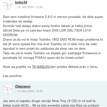
boko34
::
14. dec 2004, 13:32
Sam sem instaliral firmware 2.9.0 in moram povedat, da dela super.
(najboljse do sedaj)
Sumniki tudi delajo dobro,samo kodno tabelo je treba pravo
izbrati.Dela pa mi zato,ker imam DVS-LDR DSL-720A LV19
DVDROM.
Znano je,da vsi ki imajo Toshiba 1802 DVD ROM imajo probleme,ki
ste jih sami opisali.Ker ima brat Toshibo mi ni dalo mira da nebi
isprobal in sem prisel do zakljucka,da stvar res ne dela.
Tako da,vsi ki imate Toshibo ne dajajte gor zadnjega firmwarea in
pocakajte do novega FIXA,ki upam,da bo kmalu prisel.
Sicer pa,pojdite na
TA NASLOV
,kjer poteka debata prav o temu.
Lep pozdrav.
Olajuwon
::
14. dec 2004, 19:52
Jaz sem si zapeku drugo verzijo filma Troy (3 CD) in mi tudi ta
šteka (xvid+AC3)... Mi ve kdo povedat zakaj moj Kiss ne prebavi