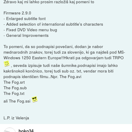
Zdravo kaj mi lahko prosim razložiš kaj pomeni to
Firmware 2.9.0
- Enlarged subtitle font
- Added selection of international subtitle's characters
- Fixed DVD Video menu bug
- General Improvements
To pomeni, da so podnapisi povečani, dodan je nabor
mednarodnih znakov, torej tudi za slovenijo, ki ga najdeš pod MS-
Windows 1250 Eastern Europe!!Hkrati pa odgovarjam tudi TRPO
, seveda izpisuje tudi naše šumnike,podnapisi imajo lahko
kakršnokoli končnico, torej tudi sub oz. txt, vendar mora biti
podnapis identičen filmu..Npr. The Fog.avi
The Fog.srt
The Fog.sub
The Fog.txt
ali The Fog.ssi
L.P. iz Velenja
boko34