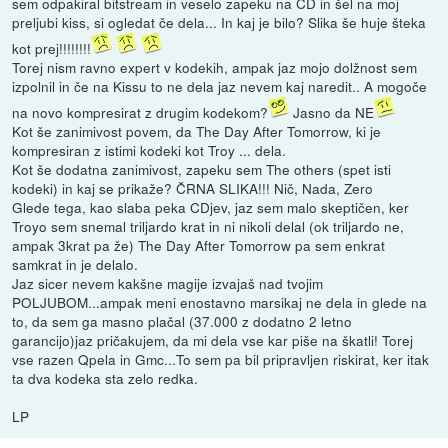
sem odpakiral bitstream in veselo zapeku na CD in šel na moj
preljubi kiss, si ogledat če dela... In kaj je bilo? Slika še huje šteka
kot prej!!!!!!!!
Torej nism ravno expert v kodekih, ampak jaz mojo dolžnost sem
izpolnil in če na Kissu to ne dela jaz nevem kaj naredit.. A mogoče
na novo kompresirat z drugim kodekom?
Jasno da NE
Kot še zanimivost povem, da The Day After Tomorrow, ki je
kompresiran z istimi kodeki kot Troy ... dela.
Kot še dodatna zanimivost, zapeku sem The others (spet isti
kodeki) in kaj se prikaže? ČRNA SLIKA!!! Nič, Nada, Zero
Glede tega, kao slaba peka CDjev, jaz sem malo skeptičen, ker
Troyo sem snemal triljardo krat in ni nikoli delal (ok triljardo ne,
ampak 3krat pa že) The Day After Tomorrow pa sem enkrat
samkrat in je delalo.
Jaz sicer nevem kakšne magije izvajaš nad tvojim
POLJUBOM...ampak meni enostavno marsikaj ne dela in glede na
to, da sem ga masno plačal (37.000 z dodatno 2 letno
garancijo)jaz pričakujem, da mi dela vse kar piše na škatli! Torej
vse razen Qpela in Gmc...To sem pa bil pripravljen riskirat, ker itak
ta dva kodeka sta zelo redka.
LP