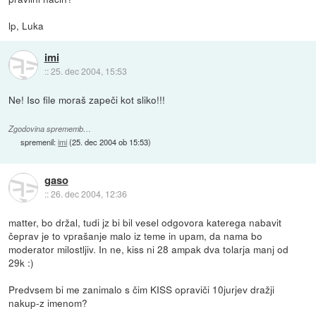
lp, Luka
imi
::
25. dec 2004, 15:53
Ne! Iso file moraš zapeči kot sliko!!!
Zgodovina sprememb…
spremenil:
imi
(
25. dec 2004 ob 15:53
)
gaso
::
26. dec 2004, 12:36
matter, bo držal, tudi jz bi bil vesel odgovora katerega nabavit
čeprav je to vprašanje malo iz teme in upam, da nama bo
moderator milostljiv. In ne, kiss ni 28 ampak dva tolarja manj od
29k :)
Predvsem bi me zanimalo s čim KISS opraviči 10jurjev dražji
nakup-z imenom?