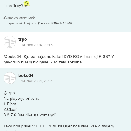
filma Troy?
Zgodovina sprememb…
spremenil:
Olajuwon
(
14. dec 2004 ob 19:53
)
trpo
::
14. dec 2004, 20:16
@boko34: Kje pa najdem, kateri DVD ROM ima moj KISS? V
navodilih nisem nič našel - so zelo splošna.
boko34
::
14. dec 2004, 23:34
@trpo
Na playerju pritisni:
1.Eject
2.Clear
3.2 7 6 (stevilke na komandi)
Tako bos prisel v HIDDEN MENU,kjer bos videl vse o tvojem