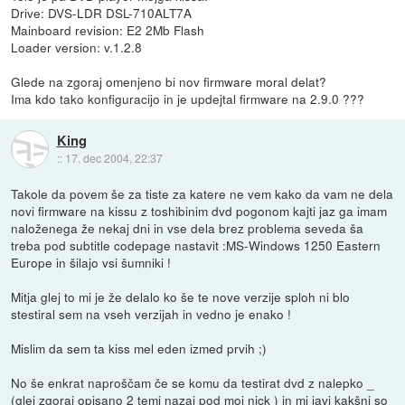
Drive: DVS-LDR DSL-710ALT7A
Mainboard revision: E2 2Mb Flash
Loader version: v.1.2.8
Glede na zgoraj omenjeno bi nov firmware moral delat?
Ima kdo tako konfiguracijo in je updejtal firmware na 2.9.0 ???
King
::
17. dec 2004, 22:37
Takole da povem še za tiste za katere ne vem kako da vam ne dela
novi firmware na kissu z toshibinim dvd pogonom kajti jaz ga imam
naloženega že nekaj dni in vse dela brez problema seveda ša
treba pod subtitle codepage nastavit :MS-Windows 1250 Eastern
Europe in šilajo vsi šumniki !
Mitja glej to mi je že delalo ko še te nove verzije sploh ni blo
stestiral sem na vseh verzijah in vedno je enako !
Mislim da sem ta kiss mel eden izmed prvih ;)
No še enkrat naproščam če se komu da testirat dvd z nalepko _
(glej zgoraj opisano 2 temi nazaj pod moj nick ) in mi javi kakšni so