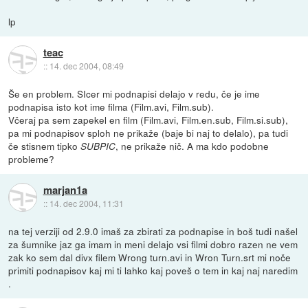
lp
teac
::
14. dec 2004, 08:49
Še en problem. SIcer mi podnapisi delajo v redu, če je ime
podnapisa isto kot ime filma (Film.avi, Film.sub).
Včeraj pa sem zapekel en film (Film.avi, Film.en.sub, Film.si.sub),
pa mi podnapisov sploh ne prikaže (baje bi naj to delalo), pa tudi
če stisnem tipko
, ne prikaže nič. A ma kdo podobne
SUBPIC
probleme?
marjan1a
::
14. dec 2004, 11:31
na tej verziji od 2.9.0 imaš za zbirati za podnapise in boš tudi našel
za šumnike jaz ga imam in meni delajo vsi filmi dobro razen ne vem
zak ko sem dal divx filem Wrong turn.avi in Wron Turn.srt mi noče
primiti podnapisov kaj mi ti lahko kaj poveš o tem in kaj naj naredim
.