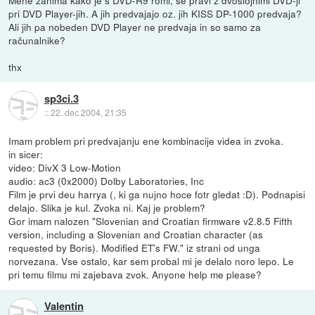
pri DVD Player-jih. A jih predvajajo oz. jih KISS DP-1000 predvaja?
Ali jih pa nobeden DVD Player ne predvaja in so samo za
računalnike?
thx
sp3ci.3
::
22. dec 2004, 21:35
Imam problem pri predvajanju ene kombinacije videa in zvoka.
in sicer:
video: DivX 3 Low-Motion
audio: ac3 (0x2000) Dolby Laboratories, Inc
Film je prvi deu harrya (, ki ga nujno hoce fotr gledat :D). Podnapisi
delajo. Slika je kul. Zvoka ni. Kaj je problem?
Gor imam nalozen "Slovenian and Croatian firmware v2.8.5 Fifth
version, including a Slovenian and Croatian character (as
requested by Boris). Modified ET's FW." iz strani od unga
norvezana. Vse ostalo, kar sem probal mi je delalo noro lepo. Le
pri temu filmu mi zajebava zvok. Anyone help me please?
Valentin