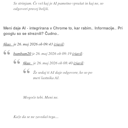
Se strinjam. Če veš kaj je AI pametno vprašat in kaj ne, so
odgovori precej boljši.
Meni daje AI - integrirana v Chrome to, kar rabim.. Informacije.. Pri
googlu so se streznili? Čudno..
fikus_
je
26. maj 2026 ob 09:43
izjavil
:
bambam20
je
26. maj 2026 ob 09:19
izjavil
:
fikus_
je
26. maj 2026 ob 08:40
izjavil
:
Že sedaj ti AI daje odgovore, ko so po
meri lastnika AI.
Mogoče tebi. Meni ne.
Kaže da se ne zavedaš tega....