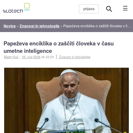
☰
Novice
»
Znanost in tehnologija
»
Papeževa enciklika o zaščiti človeka v času umetne inteligence
Papeževa enciklika o zaščiti človeka v času
umetne inteligence
Matej Huš
::
25. maj 2026
ob 22:24
Znanost in tehnologija