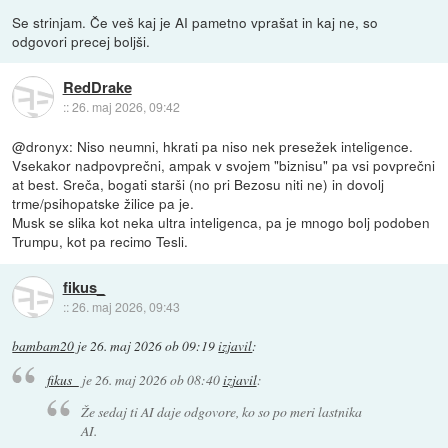
Se strinjam. Če veš kaj je AI pametno vprašat in kaj ne, so
odgovori precej boljši.
RedDrake
::
26. maj 2026, 09:42
@dronyx: Niso neumni, hkrati pa niso nek presežek inteligence.
Vsekakor nadpovprečni, ampak v svojem "biznisu" pa vsi povprečni
at best. Sreča, bogati starši (no pri Bezosu niti ne) in dovolj
trme/psihopatske žilice pa je.
Musk se slika kot neka ultra inteligenca, pa je mnogo bolj podoben
Trumpu, kot pa recimo Tesli.
fikus_
::
26. maj 2026, 09:43
bambam20
je
26. maj 2026 ob 09:19
izjavil
:
fikus_
je
26. maj 2026 ob 08:40
izjavil
:
Že sedaj ti AI daje odgovore, ko so po meri lastnika
AI.