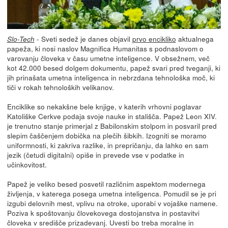
- Sveti sedež je danes objavil
prvo encikliko
aktualnega
Slo-Tech
papeža, ki nosi naslov Magnifica Humanitas s podnaslovom o
varovanju človeka v času umetne inteligence. V obsežnem, več
kot 42.000 besed dolgem dokumentu, papež svari pred tveganji, ki
jih prinašata umetna inteligenca in nebrzdana tehnološka moč, ki
tiči v rokah tehnoloških velikanov.
Enciklike so nekakšne bele knjige, v katerih vrhovni poglavar
Katoliške Cerkve podaja svoje nauke in stališča. Papež Leon XIV.
je trenutno stanje primerjal z Babilonskim stolpom in posvaril pred
slepim čaščenjem dobička na plečih šibkih. Izogniti se moramo
uniformnosti, ki zakriva razlike, in prepričanju, da lahko en sam
jezik (četudi digitalni) opiše in prevede vse v podatke in
učinkovitost.
Papež je veliko besed posvetil različnim aspektom modernega
življenja, v katerega posega umetna inteligenca. Pomudil se je pri
izgubi delovnih mest, vplivu na otroke, uporabi v vojaške namene.
Poziva k spoštovanju človekovega dostojanstva in postavitvi
človeka v središče prizadevanj. Uvesti bo treba moralne in