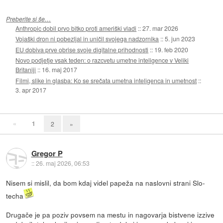
Preberite si še…
Anthropic dobil prvo bitko proti ameriški vladi
::
27. mar 2026
Vojaški dron ni pobezljal in uničil svojega nadzornika
::
5. jun 2023
EU dobiva prve obrise svoje digitalne prihodnosti
::
19. feb 2020
Novo podjetje vsak teden: o razcvetu umetne inteligence v Veliki
Britaniji
::
16. maj 2017
Filmi, slike in glasba: Ko se srečata umetna inteligenca in umetnost
::
3. apr 2017
«
1
2
»
Gregor P
::
26. maj 2026, 06:53
Nisem si mislil, da bom kdaj videl papeža na naslovni strani Slo-
techa
Drugače je pa poziv povsem na mestu in nagovarja bistvene izzive