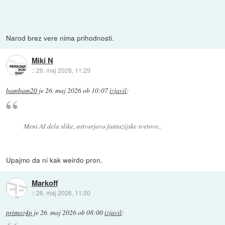
Narod brez vere nima prihodnosti.
Miki N
::
26. maj 2026, 11:29
bambam20
je
26. maj 2026 ob 10:07
izjavil
:
Meni AI dela slike, ustvarjava fantazijske svetove..
Upajmo da ni kak weirdo pron.
Markoff
::
26. maj 2026, 11:30
primoz4p
je
26. maj 2026 ob 08:00
izjavil
: