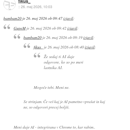
fikus_
::
26. maj 2026, 10:03
bambam20
je
26. maj 2026 ob 09:47
izjavil
:
GupeM
je
26. maj 2026 ob 09:42
izjavil
:
bambam20
je
26. maj 2026 ob 09:19
izjavil
:
fikus_
je
26. maj 2026 ob 08:40
izjavil
:
Že sedaj ti AI daje
odgovore, ko so po meri
lastnika AI.
Mogoče tebi. Meni ne.
Se strinjam. Če veš kaj je AI pametno vprašat in kaj
ne, so odgovori precej boljši.
Meni daje AI - integrirana v Chrome to, kar rabim..