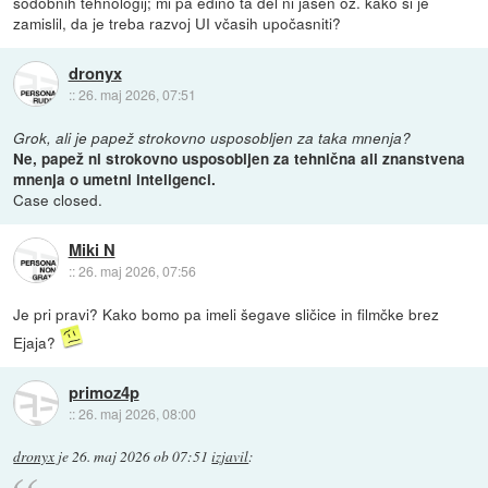
sodobnih tehnologij; mi pa edino ta del ni jasen oz. kako si je
zamislil, da je treba razvoj UI včasih upočasniti?
dronyx
::
26. maj 2026, 07:51
Grok, ali je papež strokovno usposobljen za taka mnenja?
Ne, papež ni strokovno usposobljen za tehnična ali znanstvena
mnenja o umetni inteligenci.
Case closed.
Miki N
::
26. maj 2026, 07:56
Je pri pravi? Kako bomo pa imeli šegave sličice in filmčke brez
Ejaja?
primoz4p
::
26. maj 2026, 08:00
dronyx
je
26. maj 2026 ob 07:51
izjavil
: