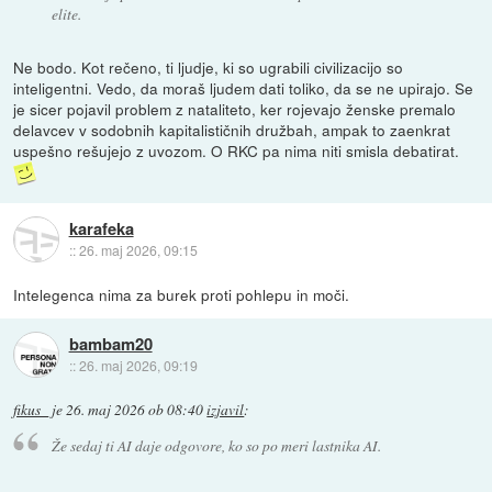
elite.
Ne bodo. Kot rečeno, ti ljudje, ki so ugrabili civilizacijo so
inteligentni. Vedo, da moraš ljudem dati toliko, da se ne upirajo. Se
je sicer pojavil problem z nataliteto, ker rojevajo ženske premalo
delavcev v sodobnih kapitalističnih družbah, ampak to zaenkrat
uspešno rešujejo z uvozom. O RKC pa nima niti smisla debatirat.
karafeka
::
26. maj 2026, 09:15
Intelegenca nima za burek proti pohlepu in moči.
bambam20
::
26. maj 2026, 09:19
fikus_
je
26. maj 2026 ob 08:40
izjavil
:
Že sedaj ti AI daje odgovore, ko so po meri lastnika AI.