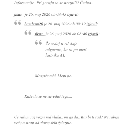
Informacije.. Pri googlu so se streznili? Čudno..
fikus_
je
26. maj 2026 ob 09:43
izjavil
:
bambam20
je
26. maj 2026 ob 09:19
izjavil
:
fikus_
je
26. maj 2026 ob 08:40
izjavil
:
Že sedaj ti AI daje
odgovore, ko so po meri
lastnika AI.
Mogoče tebi. Meni ne.
Kaže da se ne zavedaš tega....
Če rabim jaz vozni red vlaka.. mi ga da.. Kaj bi ti rad? Ne rabim
več na stran od slovenskih železnic.