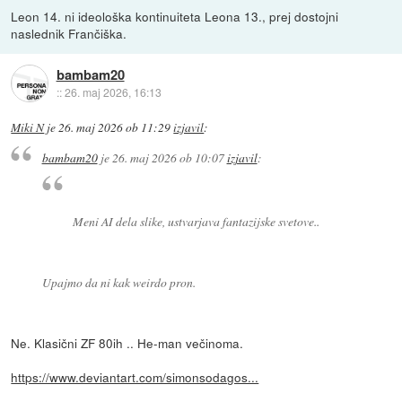
Leon 14. ni ideološka kontinuiteta Leona 13., prej dostojni
naslednik Frančiška.
bambam20
::
26. maj 2026, 16:13
Miki N
je
26. maj 2026 ob 11:29
izjavil
:
bambam20
je
26. maj 2026 ob 10:07
izjavil
:
Meni AI dela slike, ustvarjava fantazijske svetove..
Upajmo da ni kak weirdo pron.
Ne. Klasični ZF 80ih .. He-man večinoma.
https://www.deviantart.com/simonsodagos...