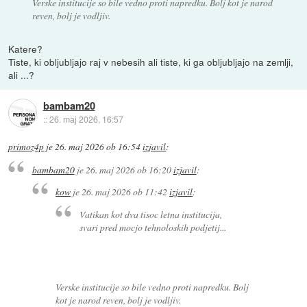
Verske institucije so bile vedno proti napredku. Bolj kot je narod
reven, bolj je vodljiv.
Katere?
Tiste, ki obljubljajo raj v nebesih ali tiste, ki ga obljubljajo na zemlji,
ali ...?
bambam20
::
26. maj 2026, 16:57
primoz4p
je
26. maj 2026 ob 16:54
izjavil
:
bambam20
je
26. maj 2026 ob 16:20
izjavil
:
kow
je
26. maj 2026 ob 11:42
izjavil
:
Vatikan kot dva tisoc letna institucija,
svari pred mocjo tehnoloskih podjetij...
Verske institucije so bile vedno proti napredku. Bolj
kot je narod reven, bolj je vodljiv.