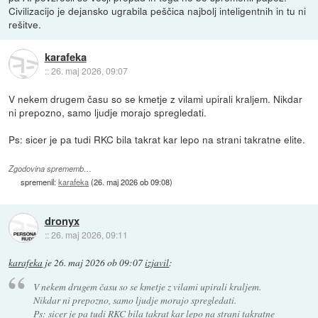
Civilizacijo je dejansko ugrabila peščica najbolj inteligentnih in tu ni
rešitve.
karafeka
::
26. maj 2026, 09:07
V nekem drugem času so se kmetje z vilami upirali kraljem. Nikdar
ni prepozno, samo ljudje morajo spregledati.
Ps: sicer je pa tudi RKC bila takrat kar lepo na strani takratne elite.
Zgodovina sprememb…
spremenil:
karafeka
(
26. maj 2026 ob 09:08
)
dronyx
::
26. maj 2026, 09:11
karafeka
je
26. maj 2026 ob 09:07
izjavil
:
V nekem drugem času so se kmetje z vilami upirali kraljem.
Nikdar ni prepozno, samo ljudje morajo spregledati.
Ps: sicer je pa tudi RKC bila takrat kar lepo na strani takratne