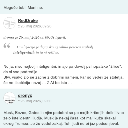
Mogoče tebi. Meni ne.
RedDrake
::
26. maj 2026, 09:26
dronyx
je
26. maj 2026 ob 09:01
izjavil
:
... Civilizacijo je dejansko ugrabila peščica najbolj
inteligentnih
in tu ni rešitve.
No ja, niso najbolj inteligentni, imajo pa dovolj psihopatske "žilice",
da si vse podredijo.
Btw, vsako zlo se začne z dobrimi nameni, kar so vedeli že stoletja,
če ne tisočletja nazaj ... Z AI bo isto ...
dronyx
::
26. maj 2026, 09:30
Musk, Bezos, Gates in njim podobni so po mojih kriterijih definitivno
zelo inteligentni ljudje. Musk je nekaj časa kot mali kuža skakal
okrog Trumpa. Je že vedel zakaj. Teh ljudi ne bi jaz podcenjeval.