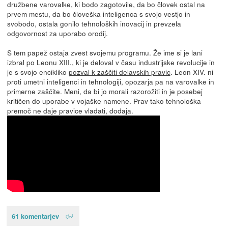
družbene varovalke, ki bodo zagotovile, da bo človek ostal na
prvem mestu, da bo človeška inteligenca s svojo vestjo in
svobodo, ostala gonilo tehnoloških inovacij in prevzela
odgovornost za uporabo orodij.
S tem papež ostaja zvest svojemu programu. Že ime si je lani
izbral po Leonu XIII., ki je deloval v času industrijske revolucije in
je s svojo encikliko
pozval k zaščiti delavskih pravic
. Leon XIV. ni
proti umetni inteligenci in tehnologiji, opozarja pa na varovalke in
primerne zaščite. Meni, da bi jo morali razorožiti in je posebej
kritičen do uporabe v vojaške namene. Prav tako tehnološka
premoč ne daje pravice vladati, dodaja.
61 komentarjev