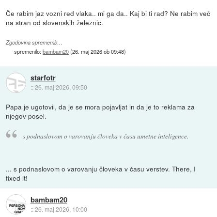
Če rabim jaz vozni red vlaka.. mi ga da.. Kaj bi ti rad? Ne rabim več
na stran od slovenskih železnic.
Zgodovina sprememb…
spremenilo:
bambam20
(
26. maj 2026 ob 09:48
)
starfotr
::
26. maj 2026, 09:50
Papa je ugotovil, da je se mora pojavljat in da je to reklama za
njegov posel.
s podnaslovom o varovanju človeka v času umetne inteligence.
... s podnaslovom o varovanju človeka v času verstev. There, I
fixed it!
bambam20
::
26. maj 2026, 10:00