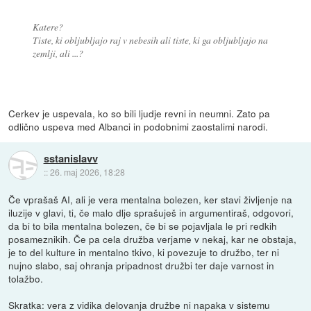
Katere?
Tiste, ki obljubljajo raj v nebesih ali tiste, ki ga obljubljajo na
zemlji, ali ...?
Cerkev je uspevala, ko so bili ljudje revni in neumni. Zato pa
odlično uspeva med Albanci in podobnimi zaostalimi narodi.
sstanislavv
::
26. maj 2026, 18:28
Če vprašaš AI, ali je vera mentalna bolezen, ker stavi življenje na
iluzije v glavi, ti, če malo dlje sprašuješ in argumentiraš, odgovori,
da bi to bila mentalna bolezen, če bi se pojavljala le pri redkih
posameznikih. Če pa cela družba verjame v nekaj, kar ne obstaja,
je to del kulture in mentalno tkivo, ki povezuje to družbo, ter ni
nujno slabo, saj ohranja pripadnost družbi ter daje varnost in
tolažbo.
Skratka: vera z vidika delovanja družbe ni napaka v sistemu