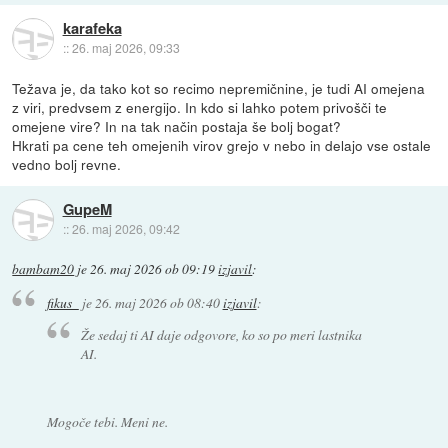
karafeka
::
26. maj 2026, 09:33
Težava je, da tako kot so recimo nepremičnine, je tudi AI omejena
z viri, predvsem z energijo. In kdo si lahko potem privošči te
omejene vire? In na tak način postaja še bolj bogat?
Hkrati pa cene teh omejenih virov grejo v nebo in delajo vse ostale
vedno bolj revne.
GupeM
::
26. maj 2026, 09:42
bambam20
je
26. maj 2026 ob 09:19
izjavil
:
fikus_
je
26. maj 2026 ob 08:40
izjavil
:
Že sedaj ti AI daje odgovore, ko so po meri lastnika
AI.
Mogoče tebi. Meni ne.