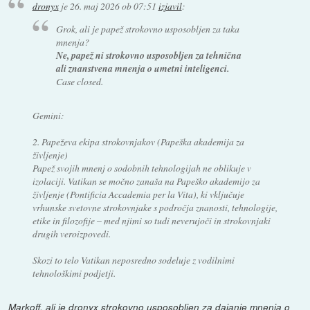
dronyx
je
26. maj 2026 ob 07:51
izjavil
:
Grok, ali je papež strokovno usposobljen za taka
mnenja?
Ne, papež ni strokovno usposobljen za tehnična
ali znanstvena mnenja o umetni inteligenci.
Case closed.
Gemini:
2. Papeževa ekipa strokovnjakov (Papeška akademija za
življenje)
Papež svojih mnenj o sodobnih tehnologijah ne oblikuje v
izolaciji. Vatikan se močno zanaša na Papeško akademijo za
življenje (Pontificia Accademia per la Vita), ki vključuje
vrhunske svetovne strokovnjake s področja znanosti, tehnologije,
etike in filozofije – med njimi so tudi neverujoči in strokovnjaki
drugih veroizpovedi.
Skozi to telo Vatikan neposredno sodeluje z vodilnimi
tehnološkimi podjetji.
Markoff, ali je dronyx strokovno usposobljen za dajanje mnenja o