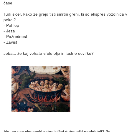
čase.
Tudi sicer, kako že grejo tisti smrtni grehi, ki so ekspres vozolnica v
pekel?
- Pohlep
- Jeza
- Požrešnost
- Zavist
Jeba... že kaj vohate vrelo olje in lastne ocvirke?
Aja, so vas slovenski satanistični duhovniki naplahtali? Pa