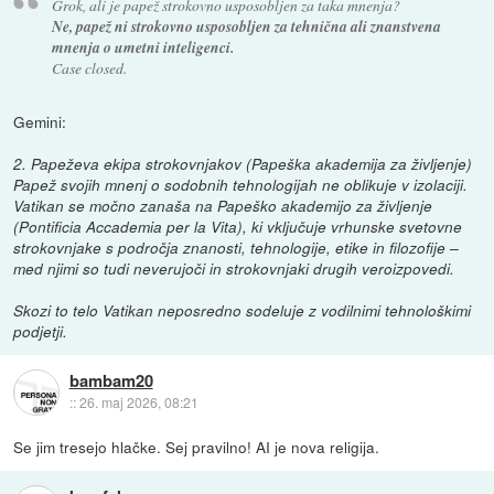
Grok, ali je papež strokovno usposobljen za taka mnenja?
Ne, papež ni strokovno usposobljen za tehnična ali znanstvena
mnenja o umetni inteligenci.
Case closed.
Gemini:
2. Papeževa ekipa strokovnjakov (Papeška akademija za življenje)
Papež svojih mnenj o sodobnih tehnologijah ne oblikuje v izolaciji.
Vatikan se močno zanaša na Papeško akademijo za življenje
(Pontificia Accademia per la Vita), ki vključuje vrhunske svetovne
strokovnjake s področja znanosti, tehnologije, etike in filozofije –
med njimi so tudi neverujoči in strokovnjaki drugih veroizpovedi.
Skozi to telo Vatikan neposredno sodeluje z vodilnimi tehnološkimi
podjetji.
bambam20
::
26. maj 2026, 08:21
Se jim tresejo hlačke. Sej pravilno! AI je nova religija.