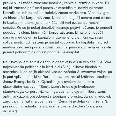
pravic služil zaščiti zasebne lastnine, kapitala, družine in vere. Bil
naj bi "zmerna pot" med posesivnim/sebičnim individualizmom
liberalizma in brezbožnim kolektivizmom marksizma. V osnovi gre
za hierarhični korporativizem, ki naj bi omogočil spravo med delom
in kapitalom, utemeljeno na krščanski veri oz. solidarnostni in
sočutju. Ko se je nekaj desetletij kasneje pojavil fašizem, je ponudil
podoben sistem: hierarhični korporativizem, ki naj bi omogočil
spravo med delom in kapitalom, utemeljeno v etnični oz. rasni
solidarnosti. Tudi fašizem je nastal kot obramba kapitalizma pred
marksistično verzijo socializma. Tako italijanske kot nemške fašiste
je med pohodom na oblast podpiral velekapital.
Na Slovenskem so bili v zadnjih desetletjih AO in ves čas KSHS/KJ
najvplivnejša politična sila klerikalci (SLS), njihove ideološke
smernice, ki so se jih oklepali vse do začetka 2. svetovne vojne, pa
je pod vplivom enciklike Rerum novarum izdelal krščanski socialec
Janez Evangelist Krek. Opisal jih je v svojem delu z zelo
eksplicitnim naslovom "Socijalizem"; to delo je hvalospev
stanovskega korporativizma in ga zaznamujejo anti-liberalizem,
anti-marksizem, obsedenost s teorijami o prostozidarski in judovski
zaroti, patriarhalni falocentrizem ("Žena, ki je delavka, ni žena."),
prezir do individualizma in pluralne civilne družbe ("občanske
družbe").