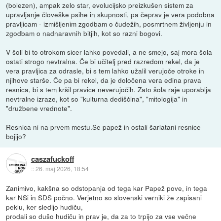
(bolezen), ampak zelo star, evolucijsko preizkušen sistem za
upravljanje človeške psihe in skupnosti, pa čeprav je vera podobna
pravljicam - izmišljenim zgodbam o čudežih, posmrtnem življenju in
zgodbam o nadnaravnih bitjih, kot so razni bogovi.
V šoli bi to otrokom sicer lahko povedali, a ne smejo, saj mora šola
ostati strogo nevtralna. Če bi učitelj pred razredom rekel, da je
vera pravljica za odrasle, bi s tem lahko užalil verujoče otroke in
njihove starše. Če pa bi rekel, da je določena vera edina prava
resnica, bi s tem kršil pravice neverujočih. Zato šola raje uporablja
nevtralne izraze, kot so "kulturna dediščina", "mitologija" in
"družbene vrednote".
Resnica ni na prvem mestu.Se papež in ostali šarlatani resnice
bojijo?
caszafuckoff
::
26. maj 2026, 18:54
Zanimivo, kakšna so odstopanja od tega kar Papež pove, in tega
kar NSi in SDS počno. Verjetno so slovenski verniki že zapisani
peklu, ker sledijo hudiču,
prodali so dušo hudiču in prav je, da za to trpijo za vse večne