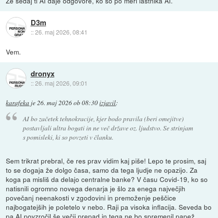
Že sedaj ti AI daje odgovore, ko so po meri lastnika AI.
D3m
::
26. maj 2026, 08:41
Vem.
dronyx
::
26. maj 2026, 09:01
karafeka
je
26. maj 2026 ob 08:30
izjavil
:
AI bo začetek tehnokracije, kjer bodo pravila (beri omejitve)
postavljali ultra bogati in ne več države oz. ljudstvo. Se strinjam
s pomisleki, ki so povzeti v članku.
Sem trikrat prebral, če res prav vidim kaj piše! Lepo te prosim, saj
to se dogaja že dolgo časa, samo da tega ljudje ne opazijo. Za
koga pa misliš da delajo centralne banke? V času Covid-19, ko so
natisnili ogromno novega denarja je šlo za enega največjih
povečanj neenakosti v zgodovini in premoženje peščice
najbogatejših je poletelo v nebo. Raji pa visoka inflacija. Seveda bo
pa AI povzročil še večji prepad in tega ne bo spremenil papež.