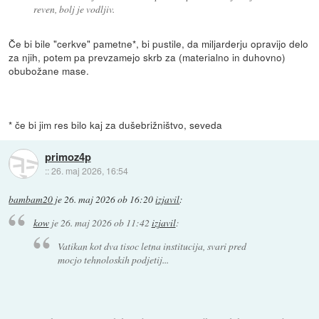
reven, bolj je vodljiv.
Če bi bile "cerkve" pametne*, bi pustile, da miljarderju opravijo delo
za njih, potem pa prevzamejo skrb za (materialno in duhovno)
obubožane mase.
* če bi jim res bilo kaj za dušebrižništvo, seveda
primoz4p
::
26. maj 2026, 16:54
bambam20
je
26. maj 2026 ob 16:20
izjavil
:
kow
je
26. maj 2026 ob 11:42
izjavil
:
Vatikan kot dva tisoc letna institucija, svari pred
mocjo tehnoloskih podjetij...