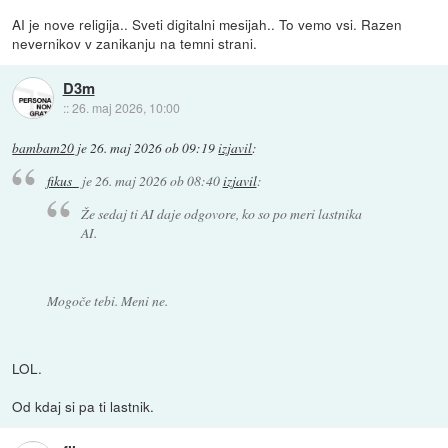
AI je nove religija.. Sveti digitalni mesijah.. To vemo vsi. Razen
nevernikov v zanikanju na temni strani.
D3m
::
26. maj 2026, 10:00
bambam20
je
26. maj 2026 ob 09:19
izjavil
:
fikus_
je
26. maj 2026 ob 08:40
izjavil
:
Že sedaj ti AI daje odgovore, ko so po meri lastnika
AI.
Mogoče tebi. Meni ne.
LOL.
Od kdaj si pa ti lastnik.