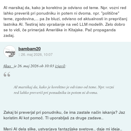
AI marsikaj da, kako je korektno je odvisno od teme. Npr. vozni red
lahko preveriš pri ponudniku in potem ni dvoma. npr. "politične"
teme, zgodovina,... pa že bluzi, odvisno od aktualnosti in prepričanj
lastnika AI. Testiraj isto vprašanje na več LLM modelih. Zelo dobro
se to vidi, če primerjaš Ameriške in Kitajske. Pač propaganda
zadaj.
bambam20
::
26. maj 2026, 10:07
fikus_
je
26. maj 2026 ob 10:03
izjavil
:
AI marsikaj da, kako je korektno je odvisno od teme. Npr. vozni
red lahko preveriš pri ponudniku in potem ni dvoma.
Zakaj bi preverjal pri ponudniku, če ima zastale način iskanja? Jaz
koristim AI kot pomoč. TI uporabljaš za druge zadave..
Meni AI dela slike, ustvarjava fantazijske svetove.. daje mi ideje..