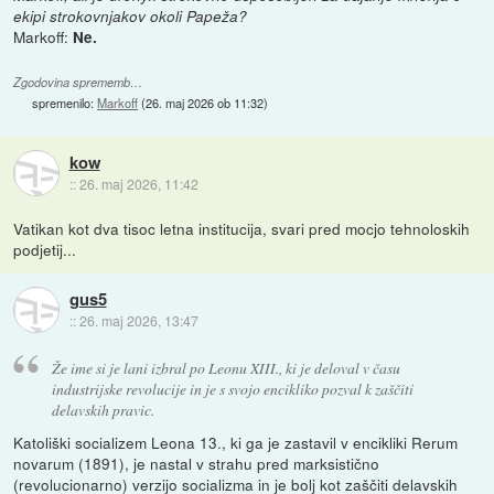
ekipi strokovnjakov okoli Papeža?
Markoff:
Ne.
Zgodovina sprememb…
spremenilo:
Markoff
(
26. maj 2026 ob 11:32
)
kow
::
26. maj 2026, 11:42
Vatikan kot dva tisoc letna institucija, svari pred mocjo tehnoloskih
podjetij...
gus5
::
26. maj 2026, 13:47
Že ime si je lani izbral po Leonu XIII., ki je deloval v času
industrijske revolucije in je s svojo encikliko pozval k zaščiti
delavskih pravic.
Katoliški socializem Leona 13., ki ga je zastavil v encikliki Rerum
novarum (1891), je nastal v strahu pred marksistično
(revolucionarno) verzijo socializma in je bolj kot zaščiti delavskih