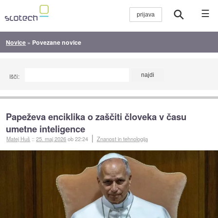
☰
Novice
»
Povezane novice
Išči:
Papeževa enciklika o zaščiti človeka v času
umetne inteligence
Matej Huš
::
25. maj 2026
ob 22:24
Znanost in tehnologija