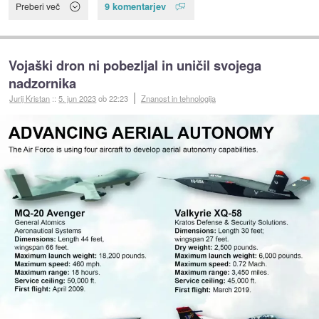
9 komentarjev
Preberi več
Vojaški dron ni pobezljal in uničil svojega
nadzornika
Jurij Kristan
::
5. jun 2023
ob 22:23
Znanost in tehnologija