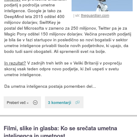
podjetij s področja umetne
inteligence. Google je tako za
vir:
theguardian.com
DeepMind leta 2015 odštel 400
milijonov dolarjev, SwiftKey je
postal del Microsofta v zameno za 250 milijonov, Twitter pa je za
Magic Pony odštel 150 milijonov dolarjev. Večina prevzetih podjetij
je bila še v fazi startupov in posledično so novi bogataši v sektor
umetne inteligence privabili tisoče novih podjetnikov, ki upajo, da
bodo tudi sami obogateli. Ali spremenili svet na bolje.
In rezultat?
V zadnjih treh letih se v Veliki Britaniji v povprečju
skoraj vsak teden odpre novo podjetje, ki želi uspeti v svetu
umetne inteligence.
Da umetna inteligenca postaja pomemben del...
3 komentarji
Preberi več »
Filmi, slike in glasba: Ko se srečata umetna
inteligenca in umetnost