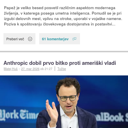
Papež je veliko besed posvetil različnim aspektom modernega
življenja, v katerega posega umetna inteligenca. Pomudil se je pri
izgubi delovnih mest, vplivu na otroke, uporabi v vojaške namene.
Poziva k spoštovanju človekovega dostojanstva in postavitvi...
61 komentarjev
Preberi več
Anthropic dobil prvo bitko proti ameriški vladi
Matej Huš
::
27. mar 2026
ob 21:27
Tožbe