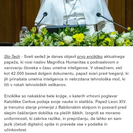
- Sveti sedež je danes objavil
prvo encikliko
aktualnega
Slo-Tech
papeža, ki nosi naslov Magnifica Humanitas s podnaslovom o
varovanju človeka v času umetne inteligence. V obsežnem, več
kot 42.000 besed dolgem dokumentu, papež svari pred tveganji, ki
jih prinašata umetna inteligenca in nebrzdana tehnološka moč, ki
tiči v rokah tehnoloških velikanov.
Enciklike so nekakšne bele knjige, v katerih vrhovni poglavar
Katoliške Cerkve podaja svoje nauke in stališča. Papež Leon XIV.
je trenutno stanje primerjal z Babilonskim stolpom in posvaril pred
slepim čaščenjem dobička na plečih šibkih. Izogniti se moramo
uniformnosti, ki zakriva razlike, in prepričanju, da lahko en sam
jezik (četudi digitalni) opiše in prevede vse v podatke in
učinkovitost.