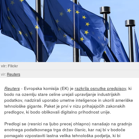
vir: Flickr
vir:
Reuters
- Evropska komisija (EK) je
razkrila osnutke predpisov
, ki
Reuters
bodo na ozemlju stare celine urejali upravljanje industrijskih
podatkov, nadzirali uporabo umetne inteligence in ukorili ameriške
tehnološke gigante. Paket je prvi v nizu prihajajočih zakonskih
predlogov, ki bodo oblikovali digitalno prihodnost unije.
Predlogi se (resnici na ljubo precej ohlapno) nanašajo na gradnjo
enotnega podatkovnega trga držav članic, kar naj bi v bodoče
pomagalo vzpostaviti lastna velika tehnološka podjetja, ki bi