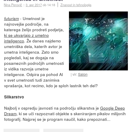
Nina Perovič
::
3. apr 2017
ob 14:18
Znanost in tehnologija
- Umetnost je
futurism
najnovejše področje, na
katerega želijo prodreti podjetja,
ki se ukvarjajo z umetno
inteligenco
. Že danes najdemo
umetniška dela, katerih avtor je
umetna inteligenca. Zato smo
pogledali, kaj se dogaja na
posameznih področjih umetnosti
iz vidika razvoja umetne
inteligence. Odpira pa pohod AI
vir:
Salon
v svet umetnosti tudi zanimiva
vprašanja, kot recimo, kdo je sploh lastnik teh del?
Slikarstvo
Najbolj v ospredju javnosti na področju slikarstva je
Google Deep
Dream
, ki se uči razpoznati objekte s skeniranjem pikslov milijonih
fotografij. Najprej se je program naučil, kako prepoznati...