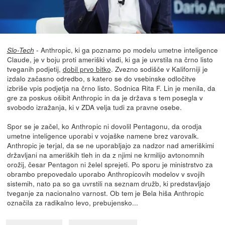
- Anthropic, ki ga poznamo po modelu umetne inteligence
Slo-Tech
Claude, je v boju proti ameriški vladi, ki ga je uvrstila na črno listo
tveganih podjetij,
dobil prvo bitko
. Zvezno sodišče v Kaliforniji je
izdalo začasno odredbo, s katero se do vsebinske odločitve
izbriše vpis podjetja na črno listo. Sodnica Rita F. Lin je menila, da
gre za poskus ošibit Anthropic in da je država s tem posegla v
svobodo izražanja, ki v ZDA velja tudi za pravne osebe.
Spor se je začel, ko Anthropic ni dovolil Pentagonu, da orodja
umetne inteligence uporabi v vojaške namene brez varovalk.
Anthropic je terjal, da se ne uporabljajo za nadzor nad ameriškimi
državljani na ameriških tleh in da z njimi ne krmilijo avtonomnih
orožij, česar Pentagon ni želel sprejeti. Po sporu je ministrstvo za
obrambo prepovedalo uporabo Anthropicovih modelov v svojih
sistemih, nato pa so ga uvrstili na seznam družb, ki predstavljajo
tveganje za nacionalno varnost. Ob tem je Bela hiša Anthropic
označila za radikalno levo, prebujensko...