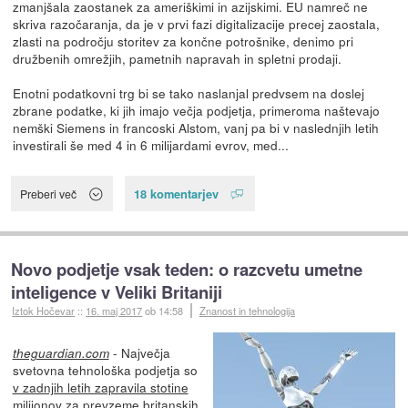
zmanjšala zaostanek za ameriškimi in azijskimi. EU namreč ne
skriva razočaranja, da je v prvi fazi digitalizacije precej zaostala,
zlasti na področju storitev za končne potrošnike, denimo pri
družbenih omrežjih, pametnih napravah in spletni prodaji.
Enotni podatkovni trg bi se tako naslanjal predvsem na doslej
zbrane podatke, ki jih imajo večja podjetja, primeroma naštevajo
nemški Siemens in francoski Alstom, vanj pa bi v naslednjih letih
investirali še med 4 in 6 milijardami evrov, med...
18 komentarjev
Preberi več
Novo podjetje vsak teden: o razcvetu umetne
inteligence v Veliki Britaniji
Iztok Hočevar
::
16. maj 2017
ob 14:58
Znanost in tehnologija
- Največja
theguardian.com
svetovna tehnološka podjetja so
v zadnjih letih zapravila stotine
milijonov
za prevzeme britanskih