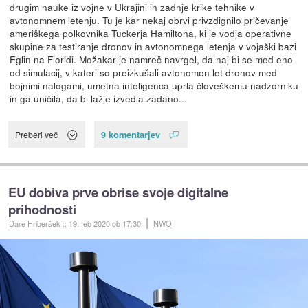
drugim nauke iz vojne v Ukrajini in zadnje krike tehnike v
avtonomnem letenju. Tu je kar nekaj obrvi privzdignilo pričevanje
ameriškega polkovnika Tuckerja Hamiltona, ki je vodja operativne
skupine za testiranje dronov in avtonomnega letenja v vojaški bazi
Eglin na Floridi. Možakar je namreč navrgel, da naj bi se med eno
od simulacij, v kateri so preizkušali avtonomen let dronov med
bojnimi nalogami, umetna inteligenca uprla človeškemu nadzorniku
in ga uničila, da bi lažje izvedla zadano...
9 komentarjev
Preberi več
EU dobiva prve obrise svoje digitalne
prihodnosti
Dare Hriberšek
::
19. feb 2020
ob 17:30
NWO