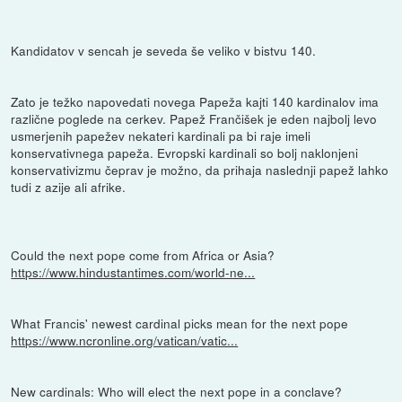
Kandidatov v sencah je seveda še veliko v bistvu 140.
Zato je težko napovedati novega Papeža kajti 140 kardinalov ima
različne poglede na cerkev. Papež Frančišek je eden najbolj levo
usmerjenih papežev nekateri kardinali pa bi raje imeli
konservativnega papeža. Evropski kardinali so bolj naklonjeni
konservativizmu čeprav je možno, da prihaja naslednji papež lahko
tudi z azije ali afrike.
Could the next pope come from Africa or Asia?
https://www.hindustantimes.com/world-ne...
What Francis' newest cardinal picks mean for the next pope
https://www.ncronline.org/vatican/vatic...
New cardinals: Who will elect the next pope in a conclave?