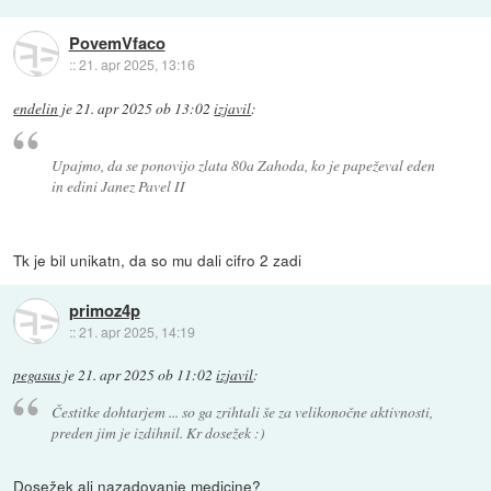
PovemVfaco
::
21. apr 2025, 13:16
endelin
je
21. apr 2025 ob 13:02
izjavil
:
Upajmo, da se ponovijo zlata 80a Zahoda, ko je papeževal eden
in edini Janez Pavel II
Tk je bil unikatn, da so mu dali cifro 2 zadi
primoz4p
::
21. apr 2025, 14:19
pegasus
je
21. apr 2025 ob 11:02
izjavil
:
Čestitke dohtarjem ... so ga zrihtali še za velikonočne aktivnosti,
preden jim je izdihnil. Kr dosežek :)
Dosežek ali nazadovanje medicine?