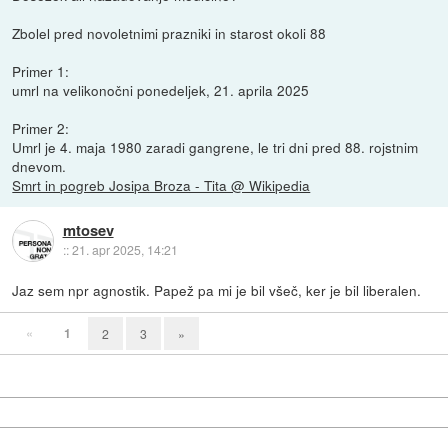
Zbolel pred novoletnimi prazniki in starost okoli 88
Primer 1:
umrl na velikonočni ponedeljek, 21. aprila 2025
Primer 2:
Umrl je 4. maja 1980 zaradi gangrene, le tri dni pred 88. rojstnim
dnevom.
Smrt in pogreb Josipa Broza - Tita @ Wikipedia
mtosev
::
21. apr 2025, 14:21
Jaz sem npr agnostik. Papež pa mi je bil všeč, ker je bil liberalen.
«
1
2
3
»