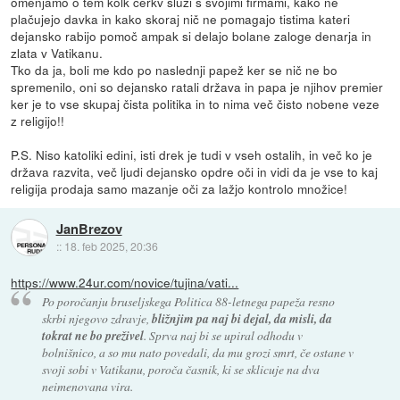
omenjamo o tem kolk cerkv služi s svojimi firmami, kako ne
plačujejo davka in kako skoraj nič ne pomagajo tistima kateri
dejansko rabijo pomoč ampak si delajo bolane zaloge denarja in
zlata v Vatikanu.
Tko da ja, boli me kdo po naslednji papež ker se nič ne bo
spremenilo, oni so dejansko ratali država in papa je njihov premier
ker je to vse skupaj čista politika in to nima več čisto nobene veze
z religijo!!
P.S. Niso katoliki edini, isti drek je tudi v vseh ostalih, in več ko je
država razvita, več ljudi dejansko opdre oči in vidi da je vse to kaj
religija prodaja samo mazanje oči za lažjo kontrolo množice!
JanBrezov
::
18. feb 2025, 20:36
https://www.24ur.com/novice/tujina/vati...
Po poročanju bruseljskega Politica 88-letnega papeža resno
skrbi njegovo zdravje,
bližnjim pa naj bi dejal, da misli, da
tokrat ne bo preživel
. Sprva naj bi se upiral odhodu v
bolnišnico, a so mu nato povedali, da mu grozi smrt, če ostane v
svoji sobi v Vatikanu, poroča časnik, ki se sklicuje na dva
neimenovana vira.