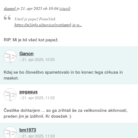
skumpl
je
21. apr 2025 ob 10:04
izjavil
:
Umrl je papež Frančišek
https://n1info.si/novice/svet/umrl-je-p...
RIP. Mi je bil všeč kot papež.
Ganon
::
21. apr 2025, 10:55
Kdaj se bo človeštvo spametovalo in bo konec tega cirkusa in
maskot.
pegasus
::
21. apr 2025, 11:02
Čestitke dohtarjem ... so ga zrihtali še za velikonočne aktivnosti,
preden jim je izdihnil. Kr dosežek :)
bm1973
::
21. apr 2025, 11:03