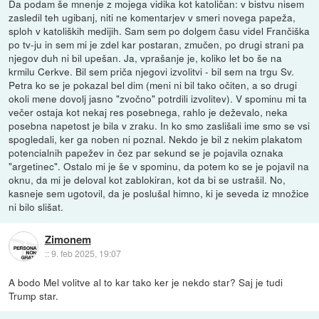
Da podam še mnenje z mojega vidika kot katoličan: v bistvu nisem
zasledil teh ugibanj, niti ne komentarjev v smeri novega papeža,
sploh v katoliških medijih. Sam sem po dolgem času videl Frančiška
po tv-ju in sem mi je zdel kar postaran, zmučen, po drugi strani pa
njegov duh ni bil upešan. Ja, vprašanje je, koliko let bo še na
krmilu Cerkve. Bil sem priča njegovi izvolitvi - bil sem na trgu Sv.
Petra ko se je pokazal bel dim (meni ni bil tako očiten, a so drugi
okoli mene dovolj jasno "zvočno" potrdili izvolitev). V spominu mi ta
večer ostaja kot nekaj res posebnega, rahlo je deževalo, neka
posebna napetost je bila v zraku. In ko smo zaslišali ime smo se vsi
spogledali, ker ga noben ni poznal. Nekdo je bil z nekim plakatom
potencialnih papežev in čez par sekund se je pojavila oznaka
"argetinec". Ostalo mi je še v spominu, da potem ko se je pojavil na
oknu, da mi je deloval kot zablokiran, kot da bi se ustrašil. No,
kasneje sem ugotovil, da je poslušal himno, ki je seveda iz množice
ni bilo slišat.
Zimonem
::
9. feb 2025, 19:07
A bodo Mel volitve al to kar tako ker je nekdo star? Saj je tudi
Trump star.