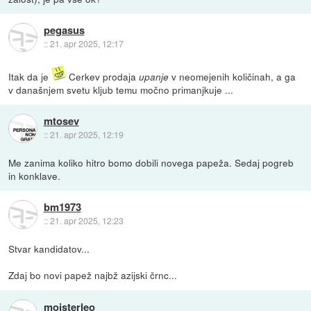
pegasus
::
21. apr 2025, 12:17
Itak da je
Cerkev prodaja
v neomejenih količinah, a ga
upanje
v današnjem svetu kljub temu močno primanjkuje ...
mtosev
::
21. apr 2025, 12:19
Me zanima koliko hitro bomo dobili novega papeža. Sedaj pogreb
in konklave.
bm1973
::
21. apr 2025, 12:23
Stvar kandidatov...
Zdaj bo novi papež najbž azijski črnc...
mojsterleo