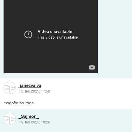
˙janezvalva
::
9. feb 2025, 17:58
mogoče bo rode
_Sajmon_
::
9. feb 2025, 18:26