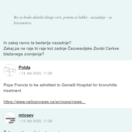
Ko se bodo ukinile druge vere, potem se lahko - nazadnje - se
krscanstvo.
In zakaj ravno ta bedarija nazadnje?
Zakaj pa ne raje bi raje kot zadnje Čezvesoljske Zombi Cerkve
blaženega zvonjenja?
Polda
::
14. feb 2025, 11:26
Pope Francis to be admitted to Gemelli Hospital for bronchitis
treatment
https://www.vaticannews.va/en/pope/news...
mtosev
::
14. feb 2025, 11:28