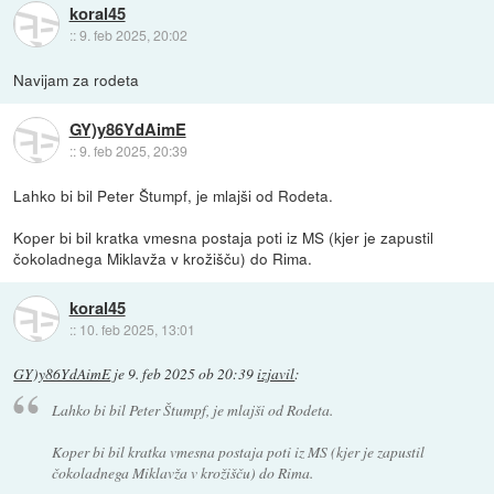
koral45
::
9. feb 2025, 20:02
Navijam za rodeta
GY)y86YdAimE
::
9. feb 2025, 20:39
Lahko bi bil Peter Štumpf, je mlajši od Rodeta.
Koper bi bil kratka vmesna postaja poti iz MS (kjer je zapustil
čokoladnega Miklavža v krožišču) do Rima.
koral45
::
10. feb 2025, 13:01
GY)y86YdAimE
je
9. feb 2025 ob 20:39
izjavil
:
Lahko bi bil Peter Štumpf, je mlajši od Rodeta.
Koper bi bil kratka vmesna postaja poti iz MS (kjer je zapustil
čokoladnega Miklavža v krožišču) do Rima.