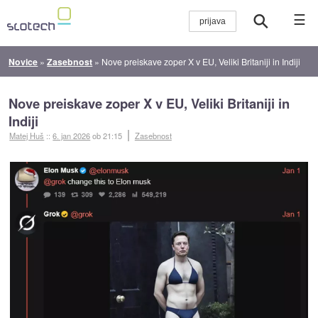
☰
Novice
»
Zasebnost
»
Nove preiskave zoper X v EU, Veliki Britaniji in Indiji
Nove preiskave zoper X v EU, Veliki Britaniji in
Indiji
Matej Huš
::
6. jan 2026
ob 21:15
Zasebnost