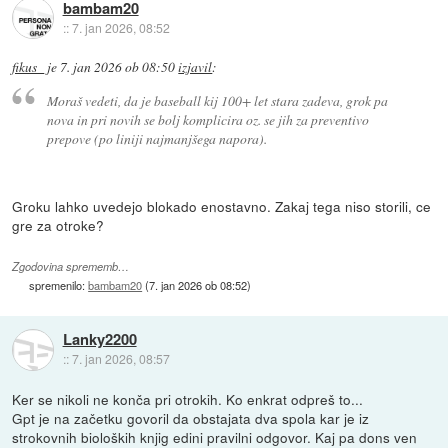
bambam20
::
7. jan 2026, 08:52
fikus_
je
7. jan 2026 ob 08:50
izjavil
:
Moraš vedeti, da je baseball kij 100+ let stara zadeva, grok pa
nova in pri novih se bolj komplicira oz. se jih za preventivo
prepove (po liniji najmanjšega napora).
Groku lahko uvedejo blokado enostavno. Zakaj tega niso storili, ce
gre za otroke?
Zgodovina sprememb…
spremenilo:
bambam20
(
7. jan 2026 ob 08:52
)
Lanky2200
::
7. jan 2026, 08:57
Ker se nikoli ne konča pri otrokih. Ko enkrat odpreš to...
Gpt je na začetku govoril da obstajata dva spola kar je iz
strokovnih bioloških knjig edini pravilni odgovor. Kaj pa dons ven