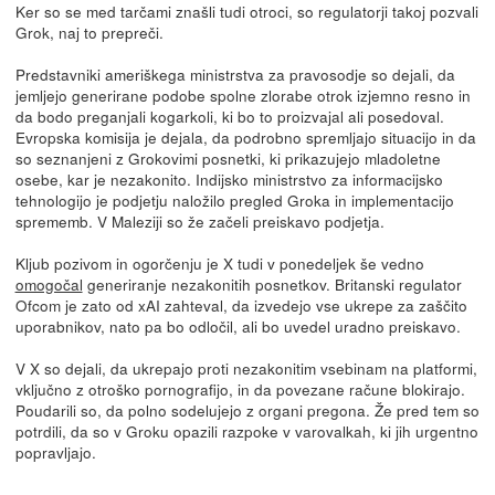
Ker so se med tarčami znašli tudi otroci, so regulatorji takoj pozvali
Grok, naj to prepreči.
Predstavniki ameriškega ministrstva za pravosodje so dejali, da
jemljejo generirane podobe spolne zlorabe otrok izjemno resno in
da bodo preganjali kogarkoli, ki bo to proizvajal ali posedoval.
Evropska komisija je dejala, da podrobno spremljajo situacijo in da
so seznanjeni z Grokovimi posnetki, ki prikazujejo mladoletne
osebe, kar je nezakonito. Indijsko ministrstvo za informacijsko
tehnologijo je podjetju naložilo pregled Groka in implementacijo
sprememb. V Maleziji so že začeli preiskavo podjetja.
Kljub pozivom in ogorčenju je X tudi v ponedeljek še vedno
omogočal
generiranje nezakonitih posnetkov. Britanski regulator
Ofcom je zato od xAI zahteval, da izvedejo vse ukrepe za zaščito
uporabnikov, nato pa bo odločil, ali bo uvedel uradno preiskavo.
V X so dejali, da ukrepajo proti nezakonitim vsebinam na platformi,
vključno z otroško pornografijo, in da povezane račune blokirajo.
Poudarili so, da polno sodelujejo z organi pregona. Že pred tem so
potrdili, da so v Groku opazili razpoke v varovalkah, ki jih urgentno
popravljajo.