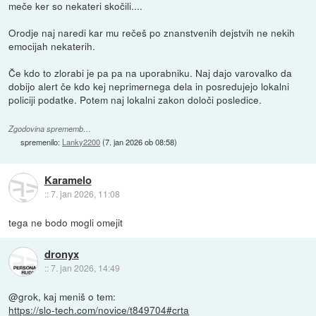
meče ker so nekateri skočili....
Orodje naj naredi kar mu rečeš po znanstvenih dejstvih ne nekih
emocijah nekaterih.
Če kdo to zlorabi je pa pa na uporabniku. Naj dajo varovalko da
dobijo alert če kdo kej neprimernega dela in posredujejo lokalni
policiji podatke. Potem naj lokalni zakon določi posledice.
Zgodovina sprememb…
spremenilo:
Lanky2200
(
7. jan 2026 ob 08:58
)
Karamelo
::
7. jan 2026, 11:08
tega ne bodo mogli omejit
dronyx
::
7. jan 2026, 14:49
@grok, kaj meniš o tem:
https://slo-tech.com/novice/t849704#crta