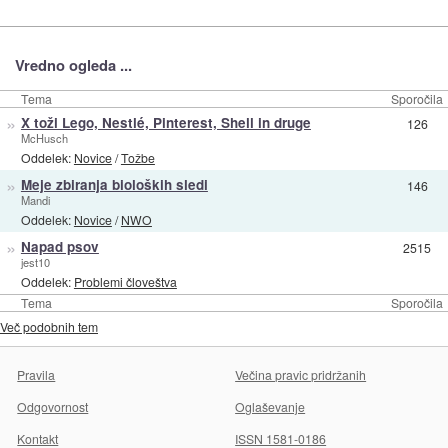
Vredno ogleda ...
Tema
Sporočila
»
X toži Lego, Nestlé, Pinterest, Shell in druge
126
McHusch
Oddelek:
Novice
/
Tožbe
»
Meje zbiranja bioloških sledi
146
Mandi
Oddelek:
Novice
/
NWO
»
Napad psov
2515
jest10
Oddelek:
Problemi človeštva
Tema
Sporočila
Več podobnih tem
Pravila
Večina pravic pridržanih
Odgovornost
Oglaševanje
Kontakt
ISSN 1581-0186