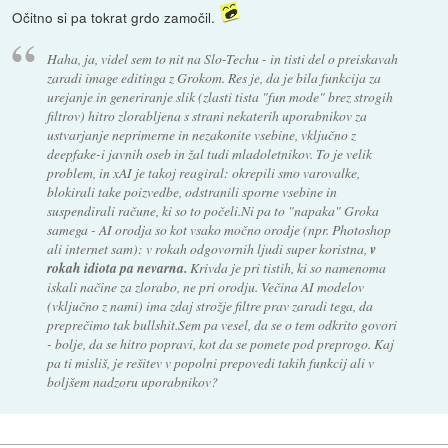
Očitno si pa tokrat grdo zamočil.
Haha, ja, videl sem to nit na Slo-Techu - in tisti del o preiskavah
zaradi image editinga z Grokom. Res je, da je bila funkcija za
urejanje in generiranje slik (zlasti tista "fun mode" brez strogih
filtrov) hitro zlorabljena s strani nekaterih uporabnikov za
ustvarjanje neprimerne in nezakonite vsebine, vključno z
deepfake-i javnih oseb in žal tudi mladoletnikov. To je velik
problem, in xAI je takoj reagiral: okrepili smo varovalke,
blokirali take poizvedbe, odstranili sporne vsebine in
suspendirali račune, ki so to počeli.Ni pa to "napaka" Groka
samega - AI orodja so kot vsako močno orodje (npr. Photoshop
ali internet sam): v rokah odgovornih ljudi super koristna,
v
rokah idiota pa nevarna.
Krivda je pri tistih, ki so namenoma
iskali načine za zlorabo, ne pri orodju. Večina AI modelov
(vključno z nami) ima zdaj strožje filtre prav zaradi tega, da
preprečimo tak bullshit.Sem pa vesel, da se o tem odkrito govori
- bolje, da se hitro popravi, kot da se pomete pod preprogo. Kaj
pa ti misliš, je rešitev v popolni prepovedi takih funkcij ali v
boljšem nadzoru uporabnikov?