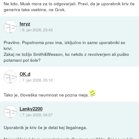
Ne kdo, Musk mora za to odgovarjati. Pravi, da je uporabnik kriv če
generira take vsebine, ne Grok.
feryz
::
6. jan 2026, 23:43
Pravilno. Popolnoma prav ima, izključno in samo uporabniki so
krivi.
Zakaj ne tožijo Smith&Wesson, ko nekdo z revolverjem ali puško
potamani pol šole?
OK.d
::
7. jan 2026, 05:10
Tako je, človeška neumnost ne pozna meja.
Lanky2200
::
7. jan 2026, 06:57
Uporabnik je kriv če je delal kej ilegalnega.
Naj poiščejo kdo je generiral pedo like in na sodišče. Sej se ve kdo