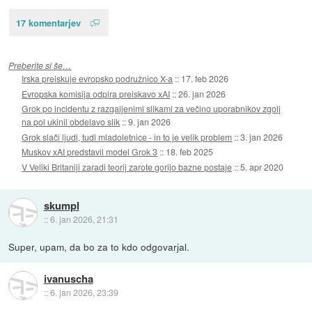
17 komentarjev
Preberite si še…
Irska preiskuje evropsko podružnico X-a
::
17. feb 2026
Evropska komisija odpira preiskavo xAI
::
26. jan 2026
Grok po incidentu z razgaljenimi slikami za večino uporabnikov zgolj
na pol ukinil obdelavo slik
::
9. jan 2026
Grok slači ljudi, tudi mladoletnice - in to je velik problem
::
3. jan 2026
Muskov xAI predstavil model Grok 3
::
18. feb 2025
V Veliki Britaniji zaradi teorij zarote gorijo bazne postaje
::
5. apr 2020
skumpl
::
6. jan 2026, 21:31
Super, upam, da bo za to kdo odgovarjal.
ivanuscha
::
6. jan 2026, 23:39