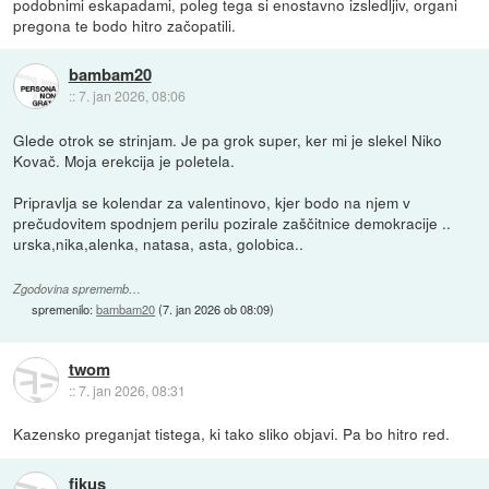
podobnimi eskapadami, poleg tega si enostavno izsledljiv, organi
pregona te bodo hitro začopatili.
bambam20
::
7. jan 2026, 08:06
Glede otrok se strinjam. Je pa grok super, ker mi je slekel Niko
Kovač. Moja erekcija je poletela.
Pripravlja se kolendar za valentinovo, kjer bodo na njem v
prečudovitem spodnjem perilu pozirale zaščitnice demokracije ..
urska,nika,alenka, natasa, asta, golobica..
Zgodovina sprememb…
spremenilo:
bambam20
(
7. jan 2026 ob 08:09
)
twom
::
7. jan 2026, 08:31
Kazensko preganjat tistega, ki tako sliko objavi. Pa bo hitro red.
fikus_