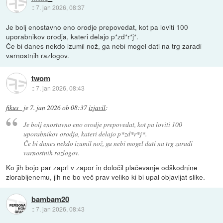
::
7. jan 2026, 08:37
Je bolj enostavno eno orodje prepovedat, kot pa loviti 100
uporabnikov orodja, kateri delajo p*zd*r*j*.
Če bi danes nekdo izumil nož, ga nebi mogel dati na trg zaradi
varnostnih razlogov.
twom
::
7. jan 2026, 08:43
fikus_
je
7. jan 2026 ob 08:37
izjavil
:
Je bolj enostavno eno orodje prepovedat, kot pa loviti 100
uporabnikov orodja, kateri delajo p*zd*r*j*.
Če bi danes nekdo izumil nož, ga nebi mogel dati na trg zaradi
varnostnih razlogov.
Ko jih bojo par zaprl v zapor in določil plačevanje odškodnine
zlorabljenemu, jih ne bo več prav veliko ki bi upal objavljat slike.
bambam20
::
7. jan 2026, 08:43