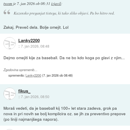
twom
je
7. jan 2026 ob 08:31
izjavil
:
Kazensko preganjat tistega, ki tako sliko objavi. Pa bo hitro red.
Zakaj. Preveč dela. Bolje omejit. Lol
Lanky2200
::
7. jan 2026, 08:48
Dejmo omejiti kije za baseball. Da ne bo kdo koga po glavi z njim...
Zgodovina sprememb…
spremenilo:
Lanky2200
(
7. jan 2026 ob 08:48
)
fikus_
::
7. jan 2026, 08:50
Moraš vedeti, da je baseball kij 100+ let stara zadeva, grok pa
nova in pri novih se bolj komplicira oz. se jih za preventivo prepove
(po liniji najmanjšega napora).