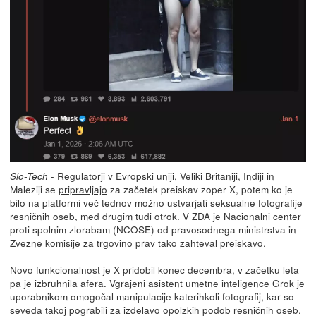
- Regulatorji v Evropski uniji, Veliki Britaniji, Indiji in
Slo-Tech
Maleziji se
pripravljajo
za začetek preiskav zoper X, potem ko je
bilo na platformi več tednov možno ustvarjati seksualne fotografije
resničnih oseb, med drugim tudi otrok. V ZDA je Nacionalni center
proti spolnim zlorabam (NCOSE) od pravosodnega ministrstva in
Zvezne komisije za trgovino prav tako zahteval preiskavo.
Novo funkcionalnost je X pridobil konec decembra, v začetku leta
pa je izbruhnila afera. Vgrajeni asistent umetne inteligence Grok je
uporabnikom omogočal manipulacije katerihkoli fotografij, kar so
seveda takoj pograbili za izdelavo opolzkih podob resničnih oseb.