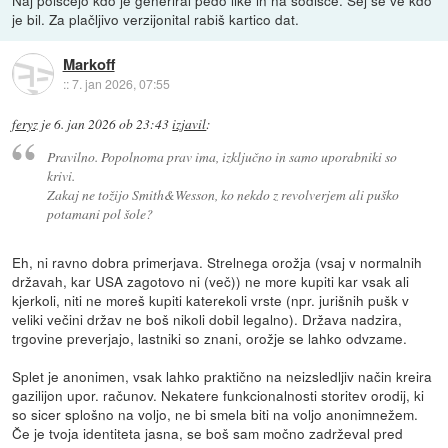
je bil. Za plačljivo verzijonital rabiš kartico dat.
Markoff
::
7. jan 2026, 07:55
feryz
je
6. jan 2026 ob 23:43
izjavil
:
Pravilno. Popolnoma prav ima, izključno in samo uporabniki so
krivi.
Zakaj ne tožijo Smith&Wesson, ko nekdo z revolverjem ali puško
potamani pol šole?
Eh, ni ravno dobra primerjava. Strelnega orožja (vsaj v normalnih
državah, kar USA zagotovo ni (več)) ne more kupiti kar vsak ali
kjerkoli, niti ne moreš kupiti katerekoli vrste (npr. jurišnih pušk v
veliki večini držav ne boš nikoli dobil legalno). Država nadzira,
trgovine preverjajo, lastniki so znani, orožje se lahko odvzame.
Splet je anonimen, vsak lahko praktično na neizsledljiv način kreira
gazilijon upor. računov. Nekatere funkcionalnosti storitev orodij, ki
so sicer splošno na voljo, ne bi smela biti na voljo anonimnežem.
Če je tvoja identiteta jasna, se boš sam močno zadrževal pred