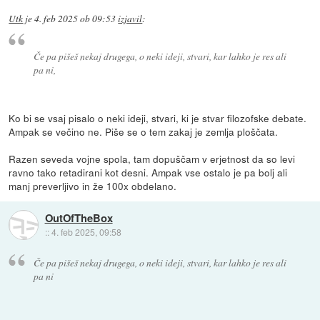
Utk
je
4. feb 2025 ob 09:53
izjavil
:
Če pa pišeš nekaj drugega, o neki ideji, stvari, kar lahko je res ali
pa ni,
Ko bi se vsaj pisalo o neki ideji, stvari, ki je stvar filozofske debate.
Ampak se večino ne. Piše se o tem zakaj je zemlja ploščata.
Razen seveda vojne spola, tam dopuščam v erjetnost da so levi
ravno tako retadirani kot desni. Ampak vse ostalo je pa bolj ali
manj preverljivo in že 100x obdelano.
OutOfTheBox
::
4. feb 2025, 09:58
Če pa pišeš nekaj drugega, o neki ideji, stvari, kar lahko je res ali
pa ni