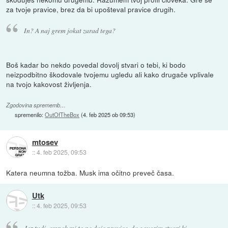
za tvoje pravice, brez da bi upošteval pravice drugih.
In? A naj grem jokat zarad tega?
Boš kadar bo nekdo povedal dovolj stvari o tebi, ki bodo
neizpodbitno škodovale tvojemu ugledu ali kako drugače vplivale
na tvojo kakovost življenja.
Zgodovina sprememb…
spremenilo:
OutOfTheBox
(
4. feb 2025 ob 09:53
)
mtosev
::
4. feb 2025, 09:53
Katera neumna tožba. Musk ima očitno preveč časa.
Utk
::
4. feb 2025, 09:53
Jaz tudi, ampak mi to ne daje pravice, da govorim stvari ki