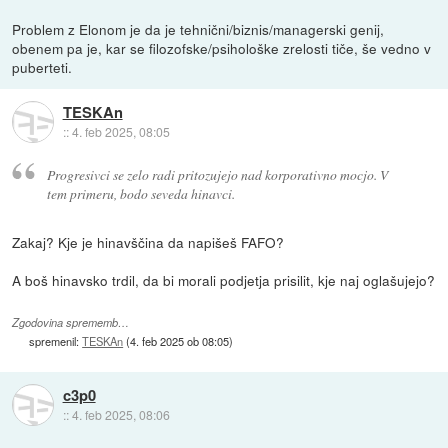
Problem z Elonom je da je tehnični/biznis/managerski genij,
obenem pa je, kar se filozofske/psihološke zrelosti tiče, še vedno v
puberteti.
TESKAn
::
4. feb 2025, 08:05
Progresivci se zelo radi pritozujejo nad korporativno mocjo. V
tem primeru, bodo seveda hinavci.
Zakaj? Kje je hinavščina da napišeš FAFO?
A boš hinavsko trdil, da bi morali podjetja prisilit, kje naj oglašujejo?
Zgodovina sprememb…
spremenil:
TESKAn
(
4. feb 2025 ob 08:05
)
c3p0
::
4. feb 2025, 08:06