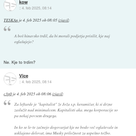
kow
::
4. feb 2025, 08:14
TESKAn
je
4. feb 2025 ob 08:05
izjavil
:
A boš hinavsko trdil, da bi morali podjetja prisilit, kje naj
oglašujejo?
Ne. Kje to trdim?
Vice
::
4. feb 2025, 08:14
c3p0
je
4. feb 2025 ob 08:06
izjavil
:
Za leftarde je "kapitalist" že Joža s.p. keramičar, ki si drzne
zaslužit nad minimalcem. Kapitalisti aka. mega korporacije so
pa nekaj povsem drugega.
In ko se le-te začnejo dogovarjat kje ne bodo več oglaševale in
usklajeno delovat, ima Musky priložnost za uspešno tožbo.