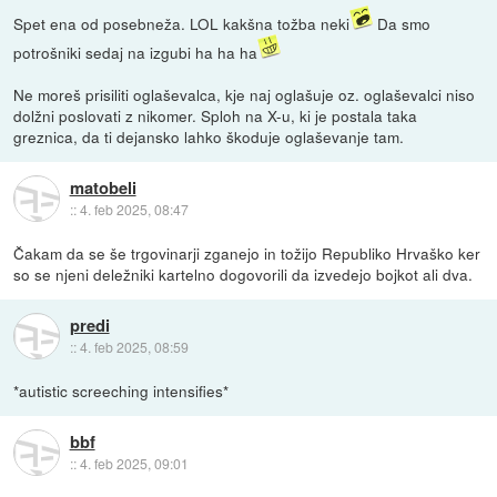
Spet ena od posebneža. LOL kakšna tožba neki
Da smo
potrošniki sedaj na izgubi ha ha ha
Ne moreš prisiliti oglaševalca, kje naj oglašuje oz. oglaševalci niso
dolžni poslovati z nikomer. Sploh na X-u, ki je postala taka
greznica, da ti dejansko lahko škoduje oglaševanje tam.
matobeli
::
4. feb 2025, 08:47
Čakam da se še trgovinarji zganejo in tožijo Republiko Hrvaško ker
so se njeni deležniki kartelno dogovorili da izvedejo bojkot ali dva.
predi
::
4. feb 2025, 08:59
*autistic screeching intensifies*
bbf
::
4. feb 2025, 09:01