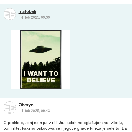
matobeli
::
4. feb 2025, 09:39
Oberyn
::
4. feb 2025, 09:43
O prekleto, zdaj sem pa v riti. Jaz sploh ne oglašujem na tviterju,
pomislite, kakšno oškodovanje njegove gnade kneza je šele to. Da