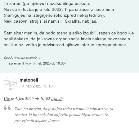
jih zaradi (po njihovo) nezakonitega bojkota.
Novica in tozba je o letu 2022. Ti pa si zacel z nacizmom
(namigujes na iztegnjeno roko izpred nekaj tednov).
Neki casovni stroj si si namislil. Skratka, nabijas.
Sam sicer menim, da bodo tozbo gladko izgubili, razen ce bodo kje
nasli dokaze, da je krovna organizacija imela kaksne povezave s
politiko oz. veliko je odvisno od njihove interne korespondence.
Zgodovina sprememb…
spremenil:
kow
(
4. feb 2025 ob 10:06
)
matobeli
::
4. feb 2025, 10:10
Utk
je
4. feb 2025 ob 10:02
izjavil
:
Zato pa pravim, da je nujno treba ustanovit ministrstvo za
resnico, ki bo vsak dan objavilo posodobljen seznam že
preverjenih dejstev, dogem.