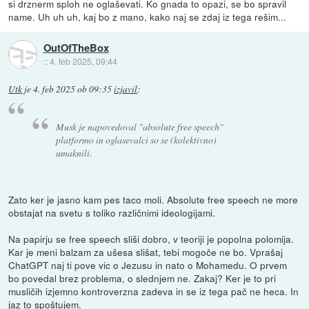
si drznerm sploh ne oglaševati. Ko gnada to opazi, se bo spravil
name. Uh uh uh, kaj bo z mano, kako naj se zdaj iz tega rešim...
OutOfTheBox
::
4. feb 2025, 09:44
Utk
je
4. feb 2025 ob 09:35
izjavil
:
Musk je napovedoval "absolute free speech"
platformo in oglasevalci so se (kolektivno)
umaknili.
Zato ker je jasno kam pes taco moli. Absolute free speech ne more
obstajat na svetu s toliko različnimi ideologijami.
Na papirju se free speech sliši dobro, v teoriji je popolna polomija.
Kar je meni balzam za ušesa slišat, tebi mogoče ne bo. Vprašaj
ChatGPT naj ti pove vic o Jezusu in nato o Mohamedu. O prvem
bo povedal brez problema, o slednjem ne. Zakaj? Ker je to pri
musličih izjemno kontroverzna zadeva in se iz tega pač ne heca. In
jaz to spoštujem.