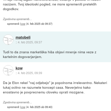
nacizem. Tvoj ideoloski pogled, ne more spremeniti preteklih
dogodkov.
Zgodovina sprememb…
spremenil:
kow
(
4. feb 2025 ob 09:37
)
matobeli
::
4. feb 2025, 09:37
Tudi to da znana marketiška hiša objavi mnenje nima veze z
kartelnim dogovarjanjem.
kow
::
4. feb 2025, 09:39
Da je Elon rekel "naj odjebejo" je popolnoma irrelevantno. Nekateri
tukaj ocitno ne razumete koncept casa. Neverjetno kako
enostavno je povprecnemu cloveku oprati mozgane.
Zgodovina sprememb…
spremenil:
kow
(
4. feb 2025 ob 09:40
)