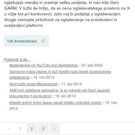
oglašujejo manjša in srednje velika podjetja, ki niso bila člani
GARM. V tožbi še trdijo, da so cene oglaševalskega prostora na X-
u nižje kot pri konkurenci, zato naj bi podjetja z oglaševanjem
drugje zamujala priložnost za oglaševanje na preizkušeni in
uveljavljeni platformi.
126 komentarjev
Preberite si še…
Moderatorka na YouTubu toži delodajalca
::
23. sep 2020
Samsung vrača udarec in toži Nvidiio tudi zaradi zavajajočega
oglaševanja
::
14. nov 2014
Novi tožbi zoper Megaupload
::
11. apr 2014
AMD toži nekdanje zaposlene, ki so odnesli več tisoč zaupnih
dokumentov h konkurenci
::
18. jan 2013
Kitajski avtorji tožijo Apple zaradi kršitev avtorskih pravic
::
19. mar
2012
«
1
2
3
»