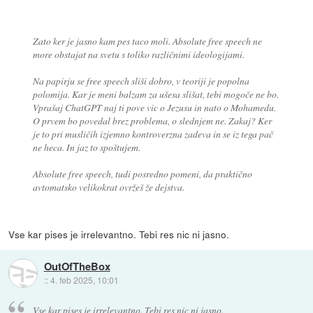
Zato ker je jasno kam pes taco moli. Absolute free speech ne
more obstajat na svetu s toliko različnimi ideologijami.
Na papirju se free speech sliši dobro, v teoriji je popolna
polomija. Kar je meni balzam za ušesa slišat, tebi mogoče ne bo.
Vprašaj ChatGPT naj ti pove vic o Jezusu in nato o Mohamedu.
O prvem bo povedal brez problema, o slednjem ne. Zakaj? Ker
je to pri musličih izjemno kontroverzna zadeva in se iz tega pač
ne heca. In jaz to spoštujem.
Absolute free speech, tudi posredno pomeni, da praktično
avtomatsko velikokrat ovržeš že dejstva.
Vse kar pises je irrelevantno. Tebi res nic ni jasno.
OutOfTheBox
::
4. feb 2025, 10:01
Vse kar pises je irrelevantno. Tebi res nic ni jasno.