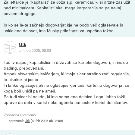
Za leftarde je "kapitalist" že Joža s.p. keramičar, ki si drzne zaslužit
nad minimalcem. Kapitalisti aka. mega korporacije so pa nekaj
povsem drugega.
In ko se le-te začnejo dogovarjat kje ne bodo več oglaševale in
usklajeno delovat, ima Musky priložnost za uspešno tožbo.
Utk
::
4. feb 2025, 08:08
Tudi v najbolj kapitalističnih državah so kartelni dogovori, in inside
trading, prepovedani.
Ampak slovenskim levičarjem, ki imajo sicer strašno radi regulacije,
to nikakor ni jasno.
Ti lahko oglašuješ ali ne oglašuješ kjer češ, kartelno dogovarjat se
koga boš uničil pa ne smeš.
Pa tudi sicer bi nekdo, ki ima samo eno delnico Lega, lahko tožil
upravo da dela v korist neke agende namesto v korist delničarjev.
Zgodovina sprememb…
spremenil:
Utk
(
4. feb 2025 ob 08:09
)