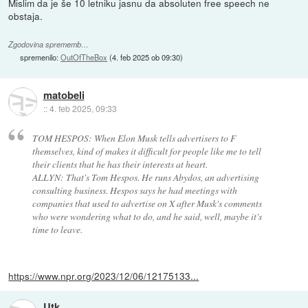
Mislim da je še 10 letniku jasnu da absoluten free speech ne
obstaja.
Zgodovina sprememb…
spremenilo:
OutOfTheBox
(
4. feb 2025 ob 09:30
)
matobeli
::
4. feb 2025, 09:33
TOM HESPOS: When Elon Musk tells advertisers to F
themselves, kind of makes it difficult for people like me to tell
their clients that he has their interests at heart.
ALLYN: That's Tom Hespos. He runs Abydos, an advertising
consulting business. Hespos says he had meetings with
companies that used to advertise on X after Musk's comments
who were wondering what to do, and he said, well, maybe it's
time to leave.
https://www.npr.org/2023/12/06/12175133...
Utk