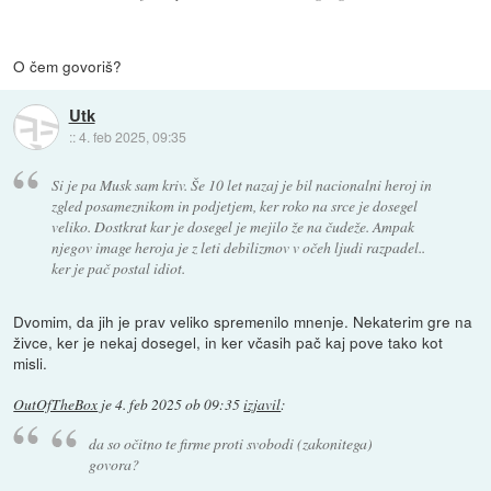
O čem govoriš?
Utk
::
4. feb 2025, 09:35
Si je pa Musk sam kriv. Še 10 let nazaj je bil nacionalni heroj in
zgled posameznikom in podjetjem, ker roko na srce je dosegel
veliko. Dostkrat kar je dosegel je mejilo že na čudeže. Ampak
njegov image heroja je z leti debilizmov v očeh ljudi razpadel..
ker je pač postal idiot.
Dvomim, da jih je prav veliko spremenilo mnenje. Nekaterim gre na
živce, ker je nekaj dosegel, in ker včasih pač kaj pove tako kot
misli.
OutOfTheBox
je
4. feb 2025 ob 09:35
izjavil
:
da so očitno te firme proti svobodi (zakonitega)
govora?