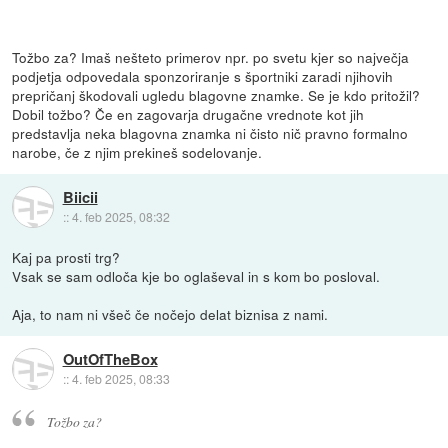
Tožbo za? Imaš nešteto primerov npr. po svetu kjer so največja
podjetja odpovedala sponzoriranje s športniki zaradi njihovih
prepričanj škodovali ugledu blagovne znamke. Se je kdo pritožil?
Dobil tožbo? Če en zagovarja drugačne vrednote kot jih
predstavlja neka blagovna znamka ni čisto nič pravno formalno
narobe, če z njim prekineš sodelovanje.
Biicii
::
4. feb 2025, 08:32
Kaj pa prosti trg?
Vsak se sam odloča kje bo oglaševal in s kom bo posloval.
Aja, to nam ni všeč če nočejo delat biznisa z nami.
OutOfTheBox
::
4. feb 2025, 08:33
Tožbo za?