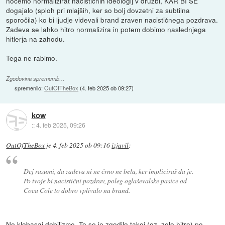
nočemo normalizirat nacističnih ideologij v družbi, KAR BI SE
dogajalo (sploh pri mlajših, ker so bolj dovzetni za subtilna
sporočila) ko bi ljudje videvali brand zraven nacističnega pozdrava.
Zadeva se lahko hitro normalizira in potem dobimo naslednjega
hitlerja na zahodu.
Tega ne rabimo.
Zgodovina sprememb…
spremenilo:
OutOfTheBox
(
4. feb 2025 ob 09:27
)
kow
::
4. feb 2025, 09:26
OutOfTheBox
je
4. feb 2025 ob 09:16
izjavil
:
Dej razumi, da zadeva ni ne črno ne bela, ker impliciraš da je.
Po tvoje bi nacistični pozdrav, poleg oglaševalske pasice od
Coca Cole to dobro vplivalo na brand.
Ne klobasaj debilizme. To se je zgodilo takoj (oz. zelo hitro) po