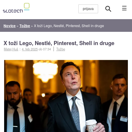
☰
Novice
»
Tožbe
»
X toži Lego, Nestlé, Pinterest, Shell in druge
X toži Lego, Nestlé, Pinterest, Shell in druge
Matej Huš
::
4. feb 2025
ob 07:34
Tožbe