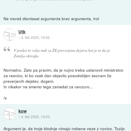
Ne moreš dismissat argumenta brez argumenta, trol
Utk
::
4. feb 2025, 10:02
V praksi to velja tudi za ŽE preverjena dejstva kot je to da je
Zemlja okrogla.
Normalno. Zato pa pravim, da je nujno treba ustanovit ministrstvo
za resnico, ki bo vsak dan objavilo posodobljen seznam že
preverjenih dejstev, dogem.
In nikakor ne smemo tega zamešat za cenzuro...
/s
kow
::
4. feb 2025, 10:03
Argument je, da tvoje blodnje nimajo nobene veze z novico. Tozijo