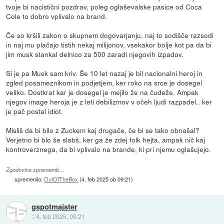
tvoje bi nacistični pozdrav, poleg oglaševalske pasice od Coca
Cole to dobro vplivalo na brand.
Če so kršili zakon o skupnem dogovarjanju, naj to sodišče razsodi
in naj mu plačajo tistih nekaj milijonov, vsekakor bolje kot pa da bi
jim musk stankal delnico za 500 zaradi njegovih izpadov.
Si je pa Musk sam kriv. Še 10 let nazaj je bil nacionalni heroj in
zgled posameznikom in podjetjem, ker roko na srce je dosegel
veliko. Dostkrat kar je dosegel je mejilo že na čudeže. Ampak
njegov image heroja je z leti debilizmov v očeh ljudi razpadel.. ker
je pač postal idiot.
Misliš da bi bilo z Zuckem kaj drugače, če bi se tako obnašal?
Verjetno bi blo še slabš, ker ga že zdej folk hejta, ampak nič kaj
kontroverznega, da bi vplivalo na brande, ki pri njemu oglašujejo.
Zgodovina sprememb…
spremenilo:
OutOfTheBox
(
4. feb 2025 ob 09:21
)
gspotmajster
::
4. feb 2025, 09:21