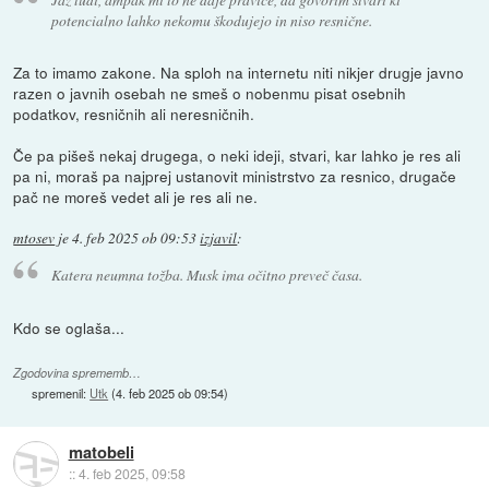
potencialno lahko nekomu škodujejo in niso resnične.
Za to imamo zakone. Na sploh na internetu niti nikjer drugje javno
razen o javnih osebah ne smeš o nobenmu pisat osebnih
podatkov, resničnih ali neresničnih.
Če pa pišeš nekaj drugega, o neki ideji, stvari, kar lahko je res ali
pa ni, moraš pa najprej ustanovit ministrstvo za resnico, drugače
pač ne moreš vedet ali je res ali ne.
mtosev
je
4. feb 2025 ob 09:53
izjavil
:
Katera neumna tožba. Musk ima očitno preveč časa.
Kdo se oglaša...
Zgodovina sprememb…
spremenil:
Utk
(
4. feb 2025 ob 09:54
)
matobeli
::
4. feb 2025, 09:58