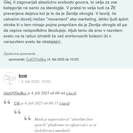
Glej, ti zagovarjaš absolutno svobodo govora, to velja za vse
kategorije ne samo za ideologije. V praksi to velja tudi za ŽE
preverjena dejstva kot je to da je Zemlja okrogla. V teoriji, če
ustvarim dovolj močan "movement" aka marketing, lahko ljudi sploh
otroke ki o tem nimajo pojma prepričam da je Zemlja okrogla ali pa
da cepiva neizpodbitno škodujejo, kljub temu da smo v razvitem
svetu na ta račun iztrebili že več smrtonosnih bolezni (ki v
nerazvitem svetu še obstajajo).
Zgodovina sprememb…
spremenilo:
OutOfTheBox
(
4. feb 2025 ob 10:00
)
kow
::
4. feb 2025, 10:00
OutOfTheBox
je
4. feb 2025 ob 09:44
izjavil
:
Utk
je
4. feb 2025 ob 09:35
izjavil
:
Musk je napovedoval "absolute free
speech" platformo in oglasevalci so se
(kolektivno) umaknili.