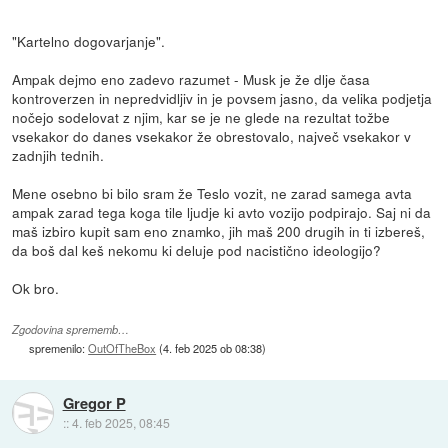
"Kartelno dogovarjanje".
Ampak dejmo eno zadevo razumet - Musk je že dlje časa
kontroverzen in nepredvidljiv in je povsem jasno, da velika podjetja
nočejo sodelovat z njim, kar se je ne glede na rezultat tožbe
vsekakor do danes vsekakor že obrestovalo, največ vsekakor v
zadnjih tednih.
Mene osebno bi bilo sram že Teslo vozit, ne zarad samega avta
ampak zarad tega koga tile ljudje ki avto vozijo podpirajo. Saj ni da
maš izbiro kupit sam eno znamko, jih maš 200 drugih in ti izbereš,
da boš dal keš nekomu ki deluje pod nacistično ideologijo?
Ok bro.
Zgodovina sprememb…
spremenilo:
OutOfTheBox
(
4. feb 2025 ob 08:38
)
Gregor P
::
4. feb 2025, 08:45