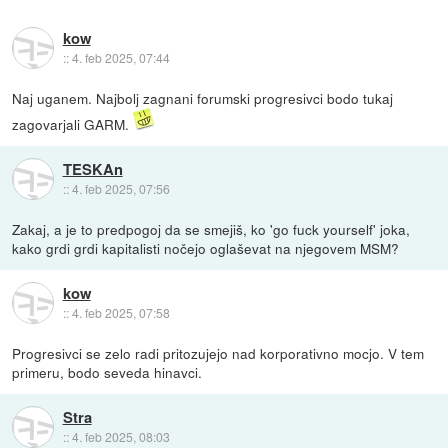
kow
::
4. feb 2025, 07:44
Naj uganem. Najbolj zagnani forumski progresivci bodo tukaj
zagovarjali GARM.
TESKAn
::
4. feb 2025, 07:56
Zakaj, a je to predpogoj da se smejiš, ko 'go fuck yourself' joka,
kako grdi grdi kapitalisti nočejo oglaševat na njegovem MSM?
kow
::
4. feb 2025, 07:58
Progresivci se zelo radi pritozujejo nad korporativno mocjo. V tem
primeru, bodo seveda hinavci.
Stra
::
4. feb 2025, 08:03