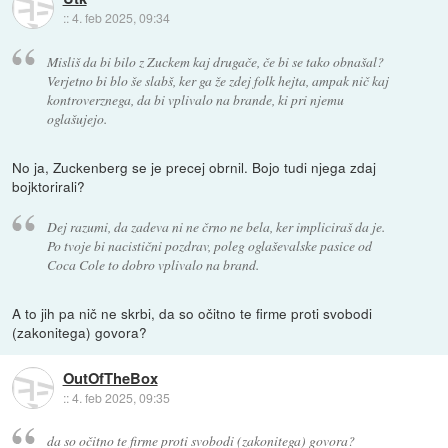
::
4. feb 2025, 09:34
Misliš da bi bilo z Zuckem kaj drugače, če bi se tako obnašal?
Verjetno bi blo še slabš, ker ga že zdej folk hejta, ampak nič kaj
kontroverznega, da bi vplivalo na brande, ki pri njemu
oglašujejo.
No ja, Zuckenberg se je precej obrnil. Bojo tudi njega zdaj
bojktorirali?
Dej razumi, da zadeva ni ne črno ne bela, ker impliciraš da je.
Po tvoje bi nacistični pozdrav, poleg oglaševalske pasice od
Coca Cole to dobro vplivalo na brand.
A to jih pa nič ne skrbi, da so očitno te firme proti svobodi
(zakonitega) govora?
OutOfTheBox
::
4. feb 2025, 09:35
da so očitno te firme proti svobodi (zakonitega) govora?