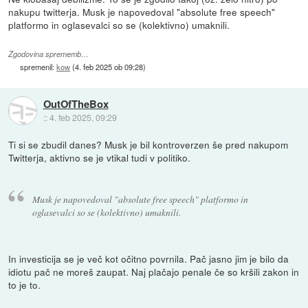
nakupu twitterja. Musk je napovedoval "absolute free speech"
platformo in oglasevalci so se (kolektivno) umaknili.
Zgodovina sprememb…
spremenil:
kow
(
4. feb 2025 ob 09:28
)
OutOfTheBox
::
4. feb 2025, 09:29
Ti si se zbudil danes? Musk je bil kontroverzen še pred nakupom
Twitterja, aktivno se je vtikal tudi v politiko.
Musk je napovedoval "absolute free speech" platformo in
oglasevalci so se (kolektivno) umaknili.
In investicija se je več kot očitno povrnila. Pač jasno jim je bilo da
idiotu pač ne moreš zaupat. Naj plačajo penale če so kršili zakon in
to je to.