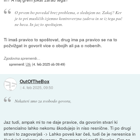
O prvem bo povedal brez problema, o slednjem ne. Zakaj? Ker
je to pri musličih izjemno kontroverzna zadeva in se iz tega pač
ne heca. In jaz to spoštujem.
Ti imaš pravico to spoštovat, drug ima pa pravico se na to
požvižgat in govorit vice o obojih ali pa o nobenih.
Zgodovina sprememb…
spremenil:
Utk
(
4. feb 2025 ob 09:49
)
OutOfTheBox
::
4. feb 2025, 09:50
Nekateri smo za svobodo govora,
Jaz tudi, ampak mi to ne daje pravice, da govorim stvari ki
potencialno lahko nekomu škodujejo in niso resnične. Ti po drugi
strani to zagovarjaš -> Lahko poveš kar češ, tudi če je neresnica in
škoduješ nekomu drugemu. Razumem tvoj profil človeka. Gre se