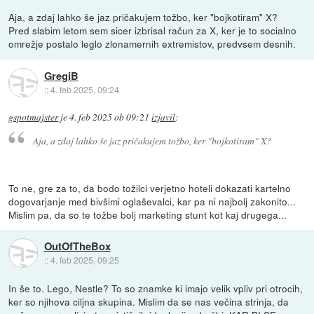
Aja, a zdaj lahko še jaz pričakujem tožbo, ker "bojkotiram" X?
Pred slabim letom sem sicer izbrisal račun za X, ker je to socialno
omrežje postalo leglo zlonamernih extremistov, predvsem desnih.
GregiB
::
4. feb 2025, 09:24
gspotmajster
je
4. feb 2025 ob 09:21
izjavil
:
Aja, a zdaj lahko še jaz pričakujem tožbo, ker "bojkotiram" X?
To ne, gre za to, da bodo tožilci verjetno hoteli dokazati kartelno
dogovarjanje med bivšimi oglaševalci, kar pa ni najbolj zakonito...
Mislim pa, da so te tožbe bolj marketing stunt kot kaj drugega...
OutOfTheBox
::
4. feb 2025, 09:25
In še to. Lego, Nestle? To so znamke ki imajo velik vpliv pri otrocih,
ker so njihova ciljna skupina. Mislim da se nas večina strinja, da