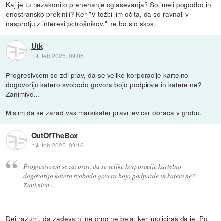
Kaj je tu nezakonito prenehanje oglaševanja? So imeli pogodbo in
enostransko prekinili? Ker "V tožbi jim očita, da so ravnali v
nasprotju z interesi potrošnikov." ne bo šlo skos.
Utk
::
4. feb 2025, 09:06
Progresivcem se zdi prav, da se velike korporacije kartelno
dogovorijo katero svobodo govora bojo podpirale in katere ne?
Zanimivo...
Mislim da se zarad vas marsikater pravi levičar obrača v grobu.
OutOfTheBox
::
4. feb 2025, 09:16
Progresivcem se zdi prav, da se velike korporacije kartelno
dogovorijo katero svobodo govora bojo podpirale in katere ne?
Zanimivo...
Dej razumi, da zadeva ni ne črno ne bela, ker impliciraš da je. Po