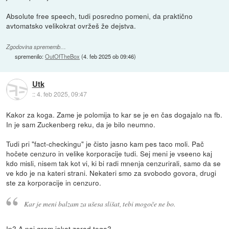
Absolute free speech, tudi posredno pomeni, da praktično
avtomatsko velikokrat ovržeš že dejstva.
Zgodovina sprememb…
spremenilo:
OutOfTheBox
(
4. feb 2025 ob 09:46
)
Utk
::
4. feb 2025, 09:47
Kakor za koga. Zame je polomija to kar se je en čas dogajalo na fb.
In je sam Zuckenberg reku, da je bilo neumno.
Tudi pri "fact-checkingu" je čisto jasno kam pes taco moli. Pač
hočete cenzuro in velike korporacije tudi. Sej meni je vseeno kaj
kdo misli, nisem tak kot vi, ki bi radi mnenja cenzurirali, samo da se
ve kdo je na kateri strani. Nekateri smo za svobodo govora, drugi
ste za korporacije in cenzuro.
Kar je meni balzam za ušesa slišat, tebi mogoče ne bo.
In? A naj grem jokat zarad tega?