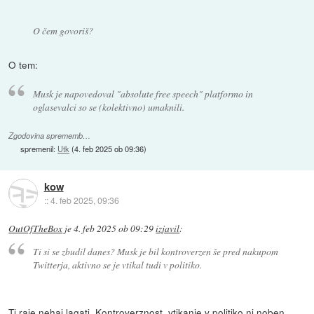
O čem govoriš?
O tem:
Musk je napovedoval "absolute free speech" platformo in
oglasevalci so se (kolektivno) umaknili.
Zgodovina sprememb…
spremenil:
Utk
(
4. feb 2025 ob 09:36
)
kow
::
4. feb 2025, 09:36
OutOfTheBox
je
4. feb 2025 ob 09:29
izjavil
:
Ti si se zbudil danes? Musk je bil kontroverzen še pred nakupom
Twitterja, aktivno se je vtikal tudi v politiko.
Ti raje nehaj lagati. Kontroverznost, vtikanje v politiko ni noben