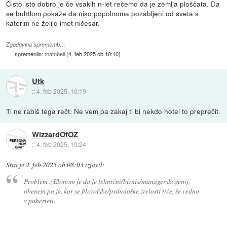
Čisto isto dobro je če vsakih n-let rečemo da je zemlja ploščata. Da
se buhtlom pokaže da niso popolnoma pozabljeni od sveta s
katerim ne želijo imet ničesar.
Zgodovina sprememb…
spremenilo:
matobeli
(
4. feb 2025 ob 10:10
)
Utk
::
4. feb 2025, 10:19
Ti ne rabiš tega rečt. Ne vem pa zakaj ti bi nekdo hotel to preprečit.
WizzardOfOZ
::
4. feb 2025, 10:24
Stra
je
4. feb 2025 ob 08:03
izjavil
:
Problem z Elonom je da je tehnični/biznis/managerski genij,
obenem pa je, kar se filozofske/psihološke zrelosti tiče, še vedno
v puberteti.