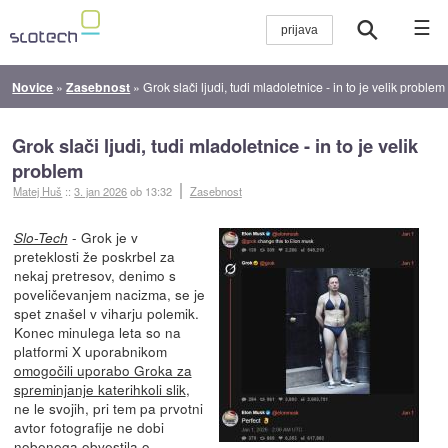
☰
Novice
»
Zasebnost
»
Grok slači ljudi, tudi mladoletnice - in to je velik problem
Grok slači ljudi, tudi mladoletnice - in to je velik
problem
Matej Huš
::
3. jan 2026
ob 13:32
Zasebnost
- Grok je v
Slo-Tech
preteklosti že poskrbel za
nekaj pretresov, denimo s
poveličevanjem nacizma, se je
spet znašel v viharju polemik.
Konec minulega leta so na
platformi X uporabnikom
omogočili uporabo Groka za
spreminjanje katerihkoli slik
,
ne le svojih, pri tem pa prvotni
avtor fotografije ne dobi
nobenega obvestila o