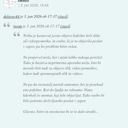
::
3. jan 2026, 18:46
delavec44
je
3. jan 2026 ob 17:37
izjavil
:
twom
je
3. jan 2026 ob 17:17
izjavil
:
Treba je kaznovat javno objavo kakršne koli slike
ali vidosposnetka, in osebo, ki je to objavila poslat
v zapor, pa bo problem hitro rešen.
Ne prepoveš noža, ker z njim lahko nekoga porežeš.
Tako je kazniva neprimerna uporaba noža. Isto bi
moralo biti tudi za objavo slik, video posnetkov,
kakor tudi spremenjenih slik in videov.
Ne pa da ravnatelj naredi samomor, ker je poseksal
eno prfokso. Kot da ljudje ne seksamo. Nima
kdorkoli to snemat, kaj šele objavljat. Tako osebo bi
bilo potreno doživljensko poslat v zapor.
Glavno, hitro in enostavno bi se to dalo uredit...