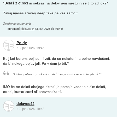
"
in seksaš na delovnem mestu in se ti to zdi ok?"
Delaš z otroci
Zakaj mešaš zraven deep fake pa veš samo ti.
Zgodovina sprememb…
spremenil:
delavec44
(
3. jan 2026 ob 19:44
)
Poldy
::
3. jan 2026, 19:45
Bolj kot berem, bolj se mi zdi, da so nekateri na polno navdušeni,
da bi nekoga objavljali. Pa v čem je trik?
"Delaš z otroci in seksaš na delovnem mestu in se ti to zdi ok?"
IMO če ne delaš obojega hkrati, je pomoje vseeno s čim delaš,
otroci, kumaricami ali pnevmatikami.
delavec44
::
3. jan 2026, 19:48