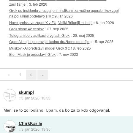
zaslišanje
::
3. feb 2026
Grok po incidentu z razgaljenimi slikami za večino uporabnikov zgolj
na pol ukinil obdelavo slik
::
9. jan 2026
Nove preiskave zoper X v EU, Veliki Britaniji in Indiji
::
6. jan 2026
Grok stane 42 centov
::
27. sep 2025
Telegram bo v aplikacijo vgradil Grok
::
28. maj 2025
OpenAI naj bi pripravljal lastno družbeno omrežje
::
15. apr 2025
Muskov xAI predstavil model Grok 3
::
18. feb 2025
Elon Musk je predstavil Grok
::
7. nov 2023
«
1
2
»
skumpl
::
3. jan 2026, 13:33
Meni se to zdi bolano. Upam, da bo za to kdo odgovarjal.
ChirkKarlle
::
3. jan 2026, 13:35