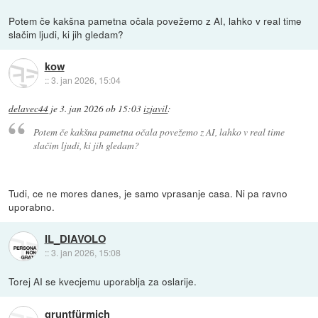
Potem če kakšna pametna očala povežemo z AI, lahko v real time
slačim ljudi, ki jih gledam?
kow
::
3. jan 2026, 15:04
delavec44
je
3. jan 2026 ob 15:03
izjavil
:
Potem če kakšna pametna očala povežemo z AI, lahko v real time
slačim ljudi, ki jih gledam?
Tudi, ce ne mores danes, je samo vprasanje casa. Ni pa ravno
uporabno.
IL_DIAVOLO
::
3. jan 2026, 15:08
Torej AI se kvecjemu uporablja za oslarije.
gruntfürmich