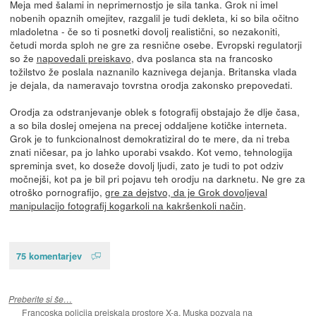
Meja med šalami in neprimernostjo je sila tanka. Grok ni imel
nobenih opaznih omejitev, razgalil je tudi dekleta, ki so bila očitno
mladoletna - če so ti posnetki dovolj realistični, so nezakoniti,
četudi morda sploh ne gre za resnične osebe. Evropski regulatorji
so že
napovedali preiskavo
, dva poslanca sta na francosko
tožilstvo že poslala naznanilo kaznivega dejanja. Britanska vlada
je dejala, da nameravajo tovrstna orodja zakonsko prepovedati.
Orodja za odstranjevanje oblek s fotografij obstajajo že dlje časa,
a so bila doslej omejena na precej oddaljene kotičke interneta.
Grok je to funkcionalnost demokratiziral do te mere, da ni treba
znati ničesar, pa jo lahko uporabi vsakdo. Kot vemo, tehnologija
spreminja svet, ko doseže dovolj ljudi, zato je tudi to pot odziv
močnejši, kot pa je bil pri pojavu teh orodju na darknetu. Ne gre za
otroško pornografijo,
gre za dejstvo, da je Grok dovoljeval
manipulacijo fotografij kogarkoli na kakršenkoli način
.
75 komentarjev
Preberite si še…
Francoska policija preiskala prostore X-a, Muska pozvala na