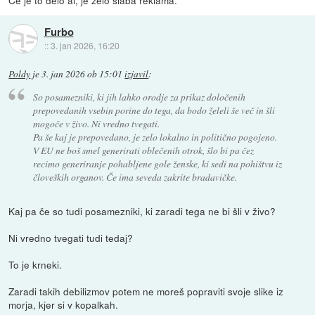
Furbo
::
3. jan 2026, 16:20
Poldy
je
3. jan 2026 ob 15:01
izjavil
:
So posamezniki, ki jih lahko orodje za prikaz določenih
prepovedanih vsebin porine do tega, da bodo želeli še več in šli
mogoče v živo. Ni vredno tvegati.
Pa še kaj je prepovedano, je zelo lokalno in politično pogojeno.
V EU ne boš smel generirati oblečenih otrok, šlo bi pa čez
recimo generiranje pohabljene gole ženske, ki sedi na pohištvu iz
človeških organov. Če ima seveda zakrite bradavičke.
Kaj pa če so tudi posamezniki, ki zaradi tega ne bi šli v živo?
Ni vredno tvegati tudi tedaj?
To je krneki.
Zaradi takih debilizmov potem ne moreš popraviti svoje slike iz
morja, kjer si v kopalkah.