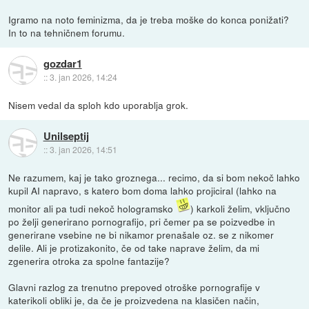
Igramo na noto feminizma, da je treba moške do konca ponižati?
In to na tehničnem forumu.
gozdar1
::
3. jan 2026, 14:24
Nisem vedal da sploh kdo uporablja grok.
Unilseptij
::
3. jan 2026, 14:51
Ne razumem, kaj je tako groznega... recimo, da si bom nekoč lahko
kupil AI napravo, s katero bom doma lahko projiciral (lahko na
monitor ali pa tudi nekoč hologramsko
) karkoli želim, vključno
po želji generirano pornografijo, pri čemer pa se poizvedbe in
generirane vsebine ne bi nikamor prenašale oz. se z nikomer
delile. Ali je protizakonito, če od take naprave želim, da mi
zgenerira otroka za spolne fantazije?
Glavni razlog za trenutno prepoved otroške pornografije v
katerikoli obliki je, da če je proizvedena na klasičen način,