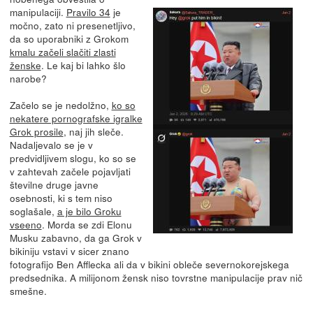
manipulaciji.
Pravilo 34
je
močno, zato ni presenetljivo,
da so uporabniki z Grokom
kmalu začeli slačiti zlasti
ženske
. Le kaj bi lahko šlo
narobe?
Začelo se je nedolžno,
ko so
nekatere pornografske igralke
Grok prosile
, naj jih sleče.
Nadaljevalo se je v
predvidljivem slogu, ko so se
v zahtevah začele pojavljati
številne druge javne
osebnosti, ki s tem niso
soglašale,
a je bilo Groku
vseeno
. Morda se zdi Elonu
Musku zabavno, da ga Grok v
bikiniju vstavi v sicer znano
fotografijo Ben Afflecka ali da v bikini obleče severnokorejskega
predsednika. A milijonom žensk niso tovrstne manipulacije prav nič
smešne.