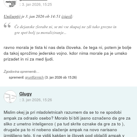
::
3. jan 2026, 15:25
Unilseptij
je
3. jan 2026 ob 14:51
izjavil
:
Če dejanske zlorabe ni, se mi vse skupaj ne zdi tako grozno in
gre spet bolj za moraliziranje...
ravno morala je tista ki nas dela človeka. če tega ni, potem je bolje
da takoj sprožimo jedersko vojno. kdor nima morale pa je umsko
prizadet in ni za med ljudi.
Zgodovina sprememb…
spremenil:
gruntfürmich
(
3. jan 2026 ob 15:26
)
Glugy
::
3. jan 2026, 15:26
Mislim okej ja pri mladoletnicah razumem da se to ne spodobi
ampak za odraslo osebo? Moralo bi biti jasno označeno da gre za
sliko z umetno inteligenco ( pa tud skrite oznake da gre za to ),
drugače pa to ni nobeno slačenje ampak na novo narisano
izmišljeno telo, ti ne vidiš kakšen je človek pod oblačili ampak v