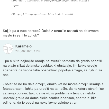
objavljat. Tako osebo bi bilo potreno doživljensko poslat v
zapor.
Glavno, hitro in enostavno bi se to dalo uredit...
Kaj je pa s tabo narobe? Delaš z otroci in seksaš na delovnem
mestu in se ti to zdi ok?
Karamelo
::
3. jan 2026, 17:38
- pa a ni to najboljše orodje na svetu? namesto da gredo pedofili
na plažo slikat dejanske osebke, ki obstajajo, jim lahko orodje
zgenerira na tisoče fake posnetkov, popolna zmaga, za njih in za
nas
- stvar se ne bo dala omejiti, enako kot ne moreš omejiti slikanje s
fotoaparatom, lahko pa urediš na ta način, da nekatere stvari niso
za javno objavo. tako da ne vidim problema v tem, da nekdo
uporabi groka da doma sleče scarlet johanson, sporno bi bilo
edino to, da jo obesi na neko javno spletno stran