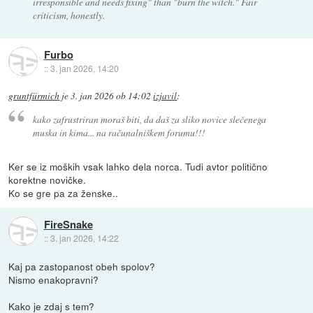
irresponsible and needs fixing" than "burn the witch." Fair
criticism, honestly.
Furbo
::
3. jan 2026, 14:20
gruntfürmich
je
3. jan 2026 ob 14:02
izjavil
:
kako zafrustriran moraš biti, da daš za sliko novice slečenega
muska in kima... na računalniškem forumu!!!
Ker se iz moških vsak lahko dela norca. Tudi avtor politično
korektne novičke.
Ko se gre pa za ženske..
FireSnake
::
3. jan 2026, 14:22
Kaj pa zastopanost obeh spolov?
Nismo enakopravni?
Kako je zdaj s tem?