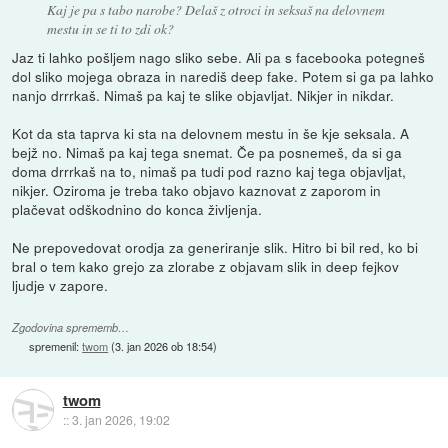
Kaj je pa s tabo narobe? Delaš z otroci in seksaš na delovnem
mestu in se ti to zdi ok?
Jaz ti lahko pošljem nago sliko sebe. Ali pa s facebooka potegneš
dol sliko mojega obraza in narediš deep fake. Potem si ga pa lahko
nanjo drrrkaš. Nimaš pa kaj te slike objavljat. Nikjer in nikdar.
Kot da sta taprva ki sta na delovnem mestu in še kje seksala. A
bejž no. Nimaš pa kaj tega snemat. Če pa posnemeš, da si ga
doma drrrkaš na to, nimaš pa tudi pod razno kaj tega objavljat,
nikjer. Oziroma je treba tako objavo kaznovat z zaporom in
plačevat odškodnino do konca življenja.
Ne prepovedovat orodja za generiranje slik. Hitro bi bil red, ko bi
bral o tem kako grejo za zlorabe z objavam slik in deep fejkov
ljudje v zapore.
Zgodovina sprememb…
spremenil:
twom
(
3. jan 2026 ob 18:54
)
twom
::
3. jan 2026, 19:02