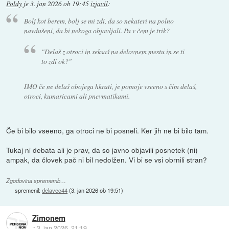
Poldy
je
3. jan 2026 ob 19:45
izjavil
:
Bolj kot berem, bolj se mi zdi, da so nekateri na polno
navdušeni, da bi nekoga objavljali. Pa v čem je trik?
"Delaš z otroci in seksaš na delovnem mestu in se ti
to zdi ok?"
IMO če ne delaš obojega hkrati, je pomoje vseeno s čim delaš,
otroci, kumaricami ali pnevmatikami.
Če bi bilo vseeno, ga otroci ne bi posneli. Ker jih ne bi bilo tam.
Tukaj ni debata ali je prav, da so javno objavili posnetek (ni)
ampak, da človek pač ni bil nedolžen. Vi bi se vsi obrnili stran?
Zgodovina sprememb…
spremenil:
delavec44
(
3. jan 2026 ob 19:51
)
Zimonem
::
3. jan 2026, 21:19