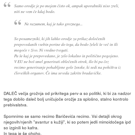
Samo orodje je po mojem čisto ok, ampak uporabniki niso zreli,
niti ne vem če kdaj bodo.
Ne razumem, kaj je tako groznega...
So posamezniki, ki jih lahko orodje za prikaz določenih
prepovedanih vsebin porine do tega, da bodo želeli še več in šli
mogoče v živo. Ni vredno tvegati.
Pa še kaj je prepovedano, je zelo lokalno in politično pogojeno.
V EU ne boš smel generirati oblečenih otrok, šlo bi pa čez
recimo generiranje pohabljene gole ženske, ki sedi na pohištvu iz
človeških organov. Če ima seveda zakrite bradavičke.
DALEČ večja grožnja od prikritega perv-a so politiki, ki bi za nadzor
tega dobilo daleč bolj uničujoče orožje za splošno, stalno kontrolo
prebivalstva.
Spomnimo se samo recimo Baričevića recimo. Vsi detajli okrog
njegovih/njenih "avantur s kužiji", ki so potem jedli mimoidočega ipd
so izginili ko kafra.
In tega je še ohoho.