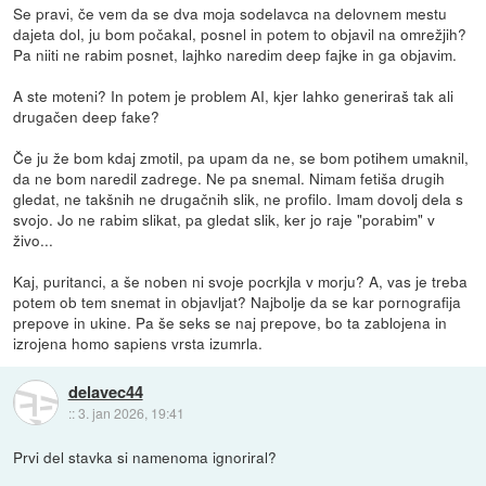
Se pravi, če vem da se dva moja sodelavca na delovnem mestu
dajeta dol, ju bom počakal, posnel in potem to objavil na omrežjih?
Pa niiti ne rabim posnet, lajhko naredim deep fajke in ga objavim.
A ste moteni? In potem je problem AI, kjer lahko generiraš tak ali
drugačen deep fake?
Če ju že bom kdaj zmotil, pa upam da ne, se bom potihem umaknil,
da ne bom naredil zadrege. Ne pa snemal. Nimam fetiša drugih
gledat, ne takšnih ne drugačnih slik, ne profilo. Imam dovolj dela s
svojo. Jo ne rabim slikat, pa gledat slik, ker jo raje "porabim" v
živo...
Kaj, puritanci, a še noben ni svoje pocrkjla v morju? A, vas je treba
potem ob tem snemat in objavljat? Najbolje da se kar pornografija
prepove in ukine. Pa še seks se naj prepove, bo ta zablojena in
izrojena homo sapiens vrsta izumrla.
delavec44
::
3. jan 2026, 19:41
Prvi del stavka si namenoma ignoriral?