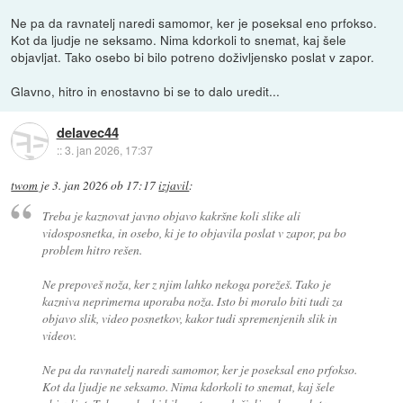
Ne pa da ravnatelj naredi samomor, ker je poseksal eno prfokso.
Kot da ljudje ne seksamo. Nima kdorkoli to snemat, kaj šele
objavljat. Tako osebo bi bilo potreno doživljensko poslat v zapor.
Glavno, hitro in enostavno bi se to dalo uredit...
delavec44
::
3. jan 2026, 17:37
twom
je
3. jan 2026 ob 17:17
izjavil
:
Treba je kaznovat javno objavo kakršne koli slike ali
vidosposnetka, in osebo, ki je to objavila poslat v zapor, pa bo
problem hitro rešen.
Ne prepoveš noža, ker z njim lahko nekoga porežeš. Tako je
kazniva neprimerna uporaba noža. Isto bi moralo biti tudi za
objavo slik, video posnetkov, kakor tudi spremenjenih slik in
videov.
Ne pa da ravnatelj naredi samomor, ker je poseksal eno prfokso.
Kot da ljudje ne seksamo. Nima kdorkoli to snemat, kaj šele