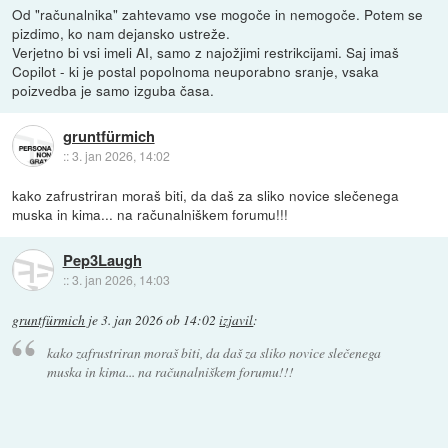
Od "računalnika" zahtevamo vse mogoče in nemogoče. Potem se
pizdimo, ko nam dejansko ustreže.
Verjetno bi vsi imeli AI, samo z najožjimi restrikcijami. Saj imaš
Copilot - ki je postal popolnoma neuporabno sranje, vsaka
poizvedba je samo izguba časa.
gruntfürmich
::
3. jan 2026, 14:02
kako zafrustriran moraš biti, da daš za sliko novice slečenega
muska in kima... na računalniškem forumu!!!
Pep3Laugh
::
3. jan 2026, 14:03
gruntfürmich
je
3. jan 2026 ob 14:02
izjavil
:
kako zafrustriran moraš biti, da daš za sliko novice slečenega
muska in kima... na računalniškem forumu!!!