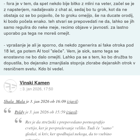
- fora je v tem, da spet nekdo bije bitko z mlini na veter, začel se je
z napsterjem, nadaljevalo z chat ai, sedaj bo tu grok, kot da ne
obstaja oz se bo pojavilo, če to groku omejijo, še na ducate orodij,
ki bodo počela enako. teh stvari se prepovedati ne da, lahko se jih
samo regulira do neke meje, recimo objave v javnosti. za lastno
uporabo pa tega ne moreš omejit.
- vprašanje je ali je sporno, da nekdo zgenerira ai fake otroka pod
18 let, ga potem AI tool "sleče". Vem, je sick, samo tega se
enostavno ne bo dalo omejiti. Lahko pa se s tem, ko bo družba to
dopustila, bo dejansko zmanjšala stopnja zlorabe dejanskih otrok v
resničnem svetu. Kdo bi vedel.
Vinski Kamen
::
3. jan 2026, 17:50
Shala_Mala
je
3. jan 2026 ob 16:09
izjavil
:
Poldy
je
3. jan 2026 ob 15:59
izjavil
:
Res je da strežniki s prepovedano pornografijo
cvetijo, ker je povpraševanje veliko. Tudi če "samo"
gledaš, si kriv, ker spodbujaš nekoga, da to vsebino
ustvarja.