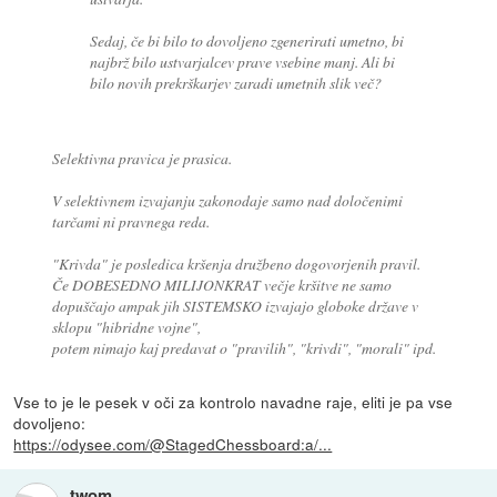
Sedaj, če bi bilo to dovoljeno zgenerirati umetno, bi
najbrž bilo ustvarjalcev prave vsebine manj. Ali bi
bilo novih prekrškarjev zaradi umetnih slik več?
Selektivna pravica je prasica.
V selektivnem izvajanju zakonodaje samo nad določenimi
tarčami ni pravnega reda.
"Krivda" je posledica kršenja družbeno dogovorjenih pravil.
Če DOBESEDNO MILIJONKRAT večje kršitve ne samo
dopuščajo ampak jih SISTEMSKO izvajajo globoke države v
sklopu "hibridne vojne",
potem nimajo kaj predavat o "pravilih", "krivdi", "morali" ipd.
Vse to je le pesek v oči za kontrolo navadne raje, eliti je pa vse
dovoljeno:
https://odysee.com/@StagedChessboard:a/...
twom