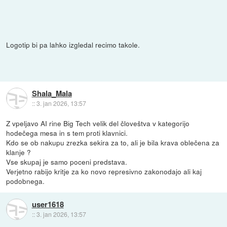
Logotip bi pa lahko izgledal recimo takole.
Shala_Mala
::
3. jan 2026, 13:57
Z vpeljavo AI rine Big Tech velik del človeštva v kategorijo
hodečega mesa in s tem proti klavnici.
Kdo se ob nakupu zrezka sekira za to, ali je bila krava oblečena za
klanje ?
Vse skupaj je samo poceni predstava.
Verjetno rabijo kritje za ko novo represivno zakonodajo ali kaj
podobnega.
user1618
::
3. jan 2026, 13:57