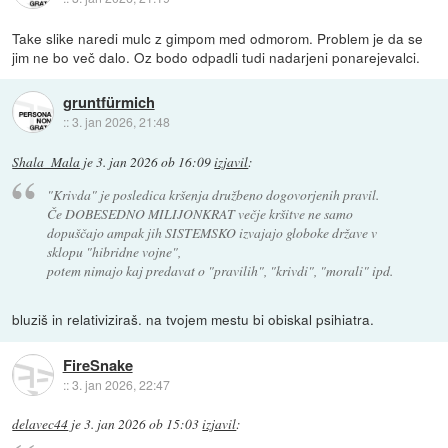
Take slike naredi mulc z gimpom med odmorom. Problem je da se
jim ne bo več dalo. Oz bodo odpadli tudi nadarjeni ponarejevalci.
gruntfürmich
::
3. jan 2026, 21:48
Shala_Mala
je
3. jan 2026 ob 16:09
izjavil
:
"Krivda" je posledica kršenja družbeno dogovorjenih pravil.
Če DOBESEDNO MILIJONKRAT večje kršitve ne samo
dopuščajo ampak jih SISTEMSKO izvajajo globoke države v
sklopu "hibridne vojne",
potem nimajo kaj predavat o "pravilih", "krivdi", "morali" ipd.
bluziš in relativiziraš. na tvojem mestu bi obiskal psihiatra.
FireSnake
::
3. jan 2026, 22:47
delavec44
je
3. jan 2026 ob 15:03
izjavil
: