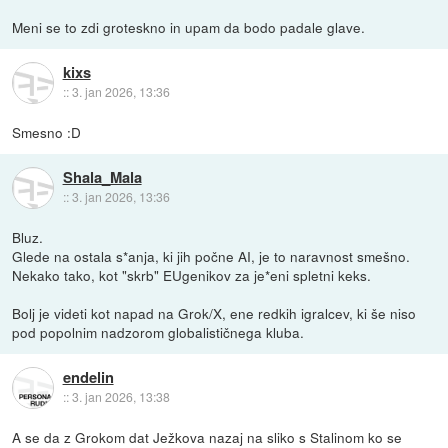
Meni se to zdi groteskno in upam da bodo padale glave.
kixs
::
3. jan 2026, 13:36
Smesno :D
Shala_Mala
::
3. jan 2026, 13:36
Bluz.
Glede na ostala s*anja, ki jih počne AI, je to naravnost smešno.
Nekako tako, kot "skrb" EUgenikov za je*eni spletni keks.
Bolj je videti kot napad na Grok/X, ene redkih igralcev, ki še niso
pod popolnim nadzorom globalističnega kluba.
endelin
::
3. jan 2026, 13:38
A se da z Grokom dat Ježkova nazaj na sliko s Stalinom ko se