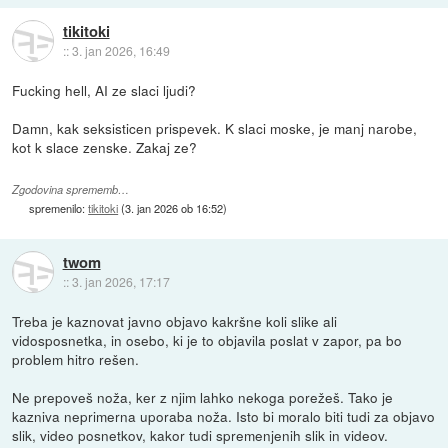
tikitoki
::
3. jan 2026, 16:49
Fucking hell, AI ze slaci ljudi?
Damn, kak seksisticen prispevek. K slaci moske, je manj narobe,
kot k slace zenske. Zakaj ze?
Zgodovina sprememb…
spremenilo:
tikitoki
(
3. jan 2026 ob 16:52
)
twom
::
3. jan 2026, 17:17
Treba je kaznovat javno objavo kakršne koli slike ali
vidosposnetka, in osebo, ki je to objavila poslat v zapor, pa bo
problem hitro rešen.
Ne prepoveš noža, ker z njim lahko nekoga porežeš. Tako je
kazniva neprimerna uporaba noža. Isto bi moralo biti tudi za objavo
slik, video posnetkov, kakor tudi spremenjenih slik in videov.