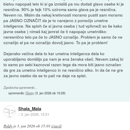
bistvu napopaš telo ki si ga izmisliš pa mu dodaš glavo osebe ki je
resnična. 90% je fejk 10% oziroma samo glava pa je resnična.
Nevem no. Mislm da nekaj kretivnosti moramo pustit sam moramo
pa JASNO OZNAČIT da je to narejeno z pomočjo umetne
inteligence. Na sploh če si javna oseba ( tud vplivneži so še kako
javne osebe ) nimaš kaj jamrat če ti napopajo umetniško-
neresnično telo pa če to JASNO označijo. Problem je samo če ne
označijo al pa ne označijo dovolj jasno. To pa je problem!
Dejansko večina dela to kar umetna inteligenca dela ko
uporabljamo domišljo pa nam je ena ženska všeč. Nevem zakaj bi
to samo po sebi kaznoval razen tega da mora biti jasno označen
da gre za umetno inteligenco in ne resnično sliko. In da če ne gre
za javno osebo da se to pač ne daje na splet.
Zgodovina sprememb…
spremenilo:
Glugy
(
3. jan 2026 ob 15:29
)
Shala_Mala
::
3. jan 2026, 15:31
Poldy
je
3. jan 2026 ob 15:01
izjavil
: