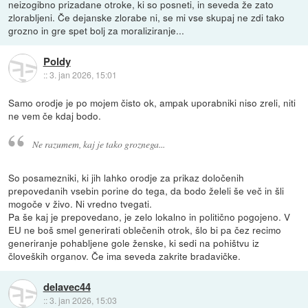
neizogibno prizadane otroke, ki so posneti, in seveda že zato
zlorabljeni. Če dejanske zlorabe ni, se mi vse skupaj ne zdi tako
grozno in gre spet bolj za moraliziranje...
Poldy
::
3. jan 2026, 15:01
Samo orodje je po mojem čisto ok, ampak uporabniki niso zreli, niti
ne vem če kdaj bodo.
Ne razumem, kaj je tako groznega...
So posamezniki, ki jih lahko orodje za prikaz določenih
prepovedanih vsebin porine do tega, da bodo želeli še več in šli
mogoče v živo. Ni vredno tvegati.
Pa še kaj je prepovedano, je zelo lokalno in politično pogojeno. V
EU ne boš smel generirati oblečenih otrok, šlo bi pa čez recimo
generiranje pohabljene gole ženske, ki sedi na pohištvu iz
človeških organov. Če ima seveda zakrite bradavičke.
delavec44
::
3. jan 2026, 15:03