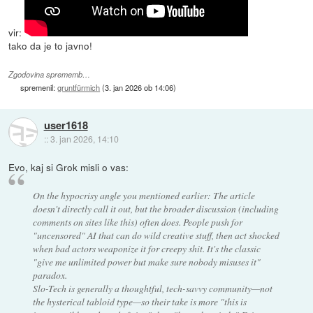
vir:
tako da je to javno!
Zgodovina sprememb…
spremenil:
gruntfürmich
(
3. jan 2026 ob 14:06
)
user1618
::
3. jan 2026, 14:10
Evo, kaj si Grok misli o vas:
On the hypocrisy angle you mentioned earlier: The article
doesn't directly call it out, but the broader discussion (including
comments on sites like this) often does. People push for
"uncensored" AI that can do wild creative stuff, then act shocked
when bad actors weaponize it for creepy shit. It's the classic
"give me unlimited power but make sure nobody misuses it"
paradox.
Slo-Tech is generally a thoughtful, tech-savvy community—not
the hysterical tabloid type—so their take is more "this is