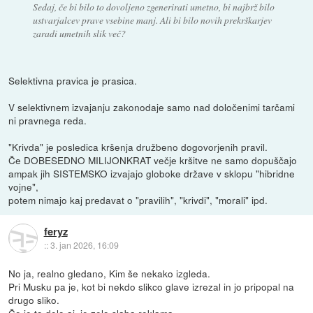
Sedaj, če bi bilo to dovoljeno zgenerirati umetno, bi najbrž bilo
ustvarjalcev prave vsebine manj. Ali bi bilo novih prekrškarjev
zaradi umetnih slik več?
Selektivna pravica je prasica.
V selektivnem izvajanju zakonodaje samo nad določenimi tarčami
ni pravnega reda.
"Krivda" je posledica kršenja družbeno dogovorjenih pravil.
Če DOBESEDNO MILIJONKRAT večje kršitve ne samo dopuščajo
ampak jih SISTEMSKO izvajajo globoke države v sklopu "hibridne
vojne",
potem nimajo kaj predavat o "pravilih", "krivdi", "morali" ipd.
feryz
::
3. jan 2026, 16:09
No ja, realno gledano, Kim še nekako izgleda.
Pri Musku pa je, kot bi nekdo slikco glave izrezal in jo pripopal na
drugo sliko.
Če je to delo ai, je zelo slaba reklama.