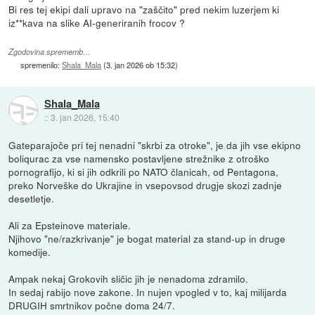
Bi res tej ekipi dali upravo na "zaščito" pred nekim luzerjem ki
iz**kava na slike AI-generiranih frocov ?
Zgodovina sprememb…
spremenilo:
Shala_Mala
(
3. jan 2026 ob 15:32
)
Shala_Mala
::
3. jan 2026, 15:40
Gateparajoče pri tej nenadni "skrbi za otroke", je da jih vse ekipno
boliqurac za vse namensko postavljene strežnike z otroško
pornografijo, ki si jih odkrili po NATO članicah, od Pentagona,
preko Norveške do Ukrajine in vsepovsod drugje skozi zadnje
desetletje.
Ali za Epsteinove materiale.
Njihovo "ne/razkrivanje" je bogat material za stand-up in druge
komedije.
Ampak nekaj Grokovih sličic jih je nenadoma zdramilo.
In sedaj rabijo nove zakone. In nujen vpogled v to, kaj milijarda
DRUGIH smrtnikov počne doma 24/7.