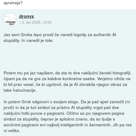
sprehaja?
dronyx
::
3. jan 2026, 13:50
Jaz sem Groka lepo prosil če naredi logotip za authentic AI
stupidity. In naredil je tole:
Potem mu pa jaz napišem, da sta to dve naključni ženski fotografiji.
Upam pa da ne gre za kakšne konkretne osebe. Verjetno nihče ne
bi bil prav vesel, če bi ugotovil, da je AI zlorabila njegov obraz za
take halucinacije.
In potem Grok odgovori v svojem slogu. Da je pač spet zamočil (ni
prvič) in da je kot simbol za pristno AI stupidity vrgel pač dve
naključni fotki punce s pegicami. Očitno so po njegovem pegice
simbol za stupidity, čeprav je splošno znano, da so ljudje s
sončnimi pegicami eni najbolj inteligentnih in šarmantnih. Jih pa res
ni veliko.