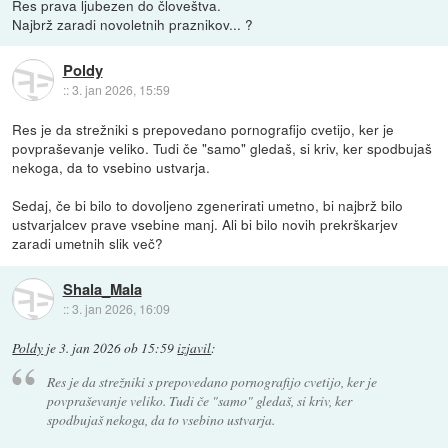
Res prava ljubezen do človeštva.
Najbrž zaradi novoletnih praznikov... ?
Poldy
::
3. jan 2026, 15:59
Res je da strežniki s prepovedano pornografijo cvetijo, ker je
povpraševanje veliko. Tudi če "samo" gledaš, si kriv, ker spodbujaš
nekoga, da to vsebino ustvarja.
Sedaj, če bi bilo to dovoljeno zgenerirati umetno, bi najbrž bilo
ustvarjalcev prave vsebine manj. Ali bi bilo novih prekrškarjev
zaradi umetnih slik več?
Shala_Mala
::
3. jan 2026, 16:09
Poldy
je
3. jan 2026 ob 15:59
izjavil
:
Res je da strežniki s prepovedano pornografijo cvetijo, ker je
povpraševanje veliko. Tudi če "samo" gledaš, si kriv, ker
spodbujaš nekoga, da to vsebino ustvarja.