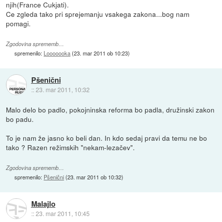
njih(France Cukjati).
Ce zgleda tako pri sprejemanju vsakega zakona...bog nam
pomagi.
Zgodovina sprememb…
spremenilo:
Looooooka
(
23. mar 2011 ob 10:23
)
Pšenični
::
23. mar 2011, 10:32
Malo delo bo padlo, pokojninska reforma bo padla, družinski zakon
bo padu.
To je nam že jasno ko beli dan. In kdo sedaj pravi da temu ne bo
tako ? Razen režimskih "nekam-lezačev".
Zgodovina sprememb…
spremenilo:
Pšenični
(
23. mar 2011 ob 10:32
)
Malajlo
::
23. mar 2011, 10:45