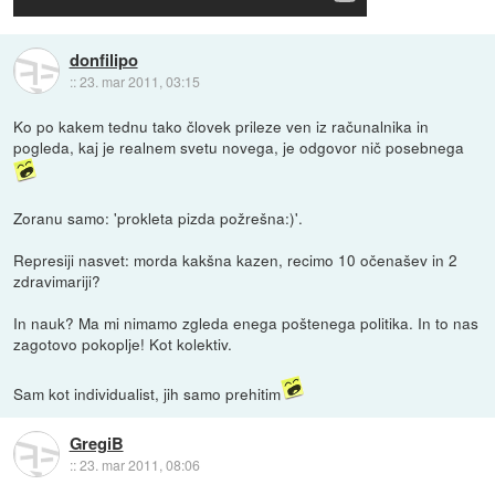
donfilipo
::
23. mar 2011, 03:15
Ko po kakem tednu tako človek prileze ven iz računalnika in
pogleda, kaj je realnem svetu novega, je odgovor nič posebnega
Zoranu samo: 'prokleta pizda požrešna:)'.
Represiji nasvet: morda kakšna kazen, recimo 10 očenašev in 2
zdravimariji?
In nauk? Ma mi nimamo zgleda enega poštenega politika. In to nas
zagotovo pokoplje! Kot kolektiv.
Sam kot individualist, jih samo prehitim
GregiB
::
23. mar 2011, 08:06