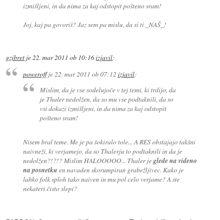
izmišljeni, in da nima za kaj odstopit pošteno sram!
Joj, kaj pa govoriš? Jaz sem pa mislu, da si ti _NAŠ_!
gzibret
je
22. mar 2011 ob 10:16
izjavil
:
poweroff
je
22. mar 2011 ob 07:12
izjavil
:
Mislim, da je vse sodelujoče v tej temi, ki trdijo, da
je Thaler nedolžen, da so mu vse podtaknili, da so
vsi dokazi izmišljeni, in da nima za kaj odstopit
pošteno sram!
Nisem bral teme. Me je pa šokiralo tole... A RES obstajajo takšni
naivneži, ki verjamejo, da so Thalerju to podtaknili in da je
nedolžen?!?!? Mislim HALOOOOO... Thaler je
glede na videno
na posnetku
en navaden skorumpiran grabežljivec. Kako je
lahko folk sploh tako naiven in mu pol celo verjame? A ste
nekateri čisto slepi?