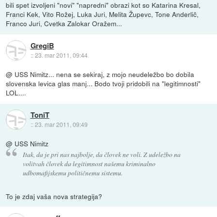
bili spet izvoljeni "novi" "napredni" obrazi kot so Katarina Kresal,
Franci Kek, Vito Rožej, Luka Juri, Melita Župevc, Tone Anderlič,
Franco Juri, Cvetka Zalokar Oražem...
GregiB
::
23. mar 2011, 09:44
@ USS Nimitz... nena se sekiraj, z mojo neudeležbo bo dobila
slovenska levica glas manj... Bodo tvoji pridobili na "legitimnosti"
LOL....
ToniT
::
23. mar 2011, 09:49
@ USS Nimitz
Itak, da je pri nas najbolje, da človek ne voli. Z udeležbo na
volitvah človek da legitimnost našemu kriminalno
udbomafijskemu političnemu sistemu.
To je zdaj vaša nova strategija?