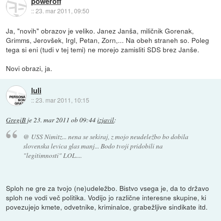
poweroff
::
23. mar 2011, 09:50
Ja, "novih" obrazov je veliko. Janez Janša, miličnik Gorenak,
Grimms, Jerovšek, Irgl, Petan, Zorn,... Na obeh straneh so. Poleg
tega si eni (tudi v tej temi) ne morejo zamisliti SDS brez Janše.
Novi obrazi, ja.
luli
::
23. mar 2011, 10:15
GregiB
je
23. mar 2011 ob 09:44
izjavil
:
@ USS Nimitz... nena se sekiraj, z mojo neudeležbo bo dobila
slovenska levica glas manj... Bodo tvoji pridobili na
"legitimnosti" LOL....
Sploh ne gre za tvojo (ne)udeležbo. Bistvo vsega je, da to državo
sploh ne vodi več politika. Vodijo jo različne interesne skupine, ki
povezujejo kmete, odvetnike, kriminalce, grabežljive sindikate itd.