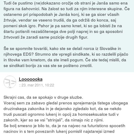
Tudi če pustimo (ne)dokazano orožje ob strani je Janša samo ena
figura na šahovnici. Na žalost so tudi za njim interesne skupine. Če
ostanemo pri prispodobah je Janša konj, ki se ga sicer včasih
žrtvuje, vendar se vseeno trudiš, da ga održiš do konca, saj
pomeni skok igro. Pahor je pa samo kmet, ki so ga lobisti že na
štartu potisnili nezaščitenega dve polji naprej in so ga sposobni
žrtvovati že zaradi same pozicije drugih figur.
Še se spomnite tovariši, kako ste se delali norca iz Slovaške in
njihovega EDS? Strumno ste vpregli sindikate, ki so razdelili pijačo
in titovke vam kmetom, da ste imeli pogum. Če ste tedaj mislili, da
se sindikati borijo za vas ste se pošteno zmotili.
Looooooka
::
23. mar 2011, 10:22
Skrajni cas, da se spokajo v druge sluzbe.
Vceraj sem za zabavo gledal prenos sprejemanja tistega ubogega
druzinskega zakonika in je dejansko zgledalo kot, da se nekdo
trudi puscati ogromno lukenj in opcij za homoseksualce tudi v
zakonih, kjer so se vsi "strinjali", da nimajo nic z njimi.
Se bolj smesno je bilo to, da je na najvec na futuristicno spocetih
nacinov in s tem povezanih lukenj pomislil najstarejsi izmed