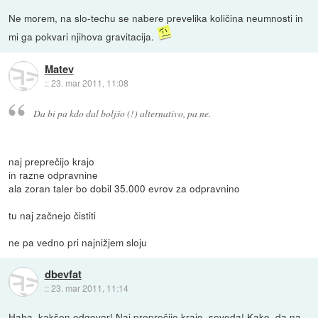
Ne morem, na slo-techu se nabere prevelika količina neumnosti in
mi ga pokvari njihova gravitacija.
Matev
::
23. mar 2011, 11:08
Da bi pa kdo dal boljšo (!) alternativo, pa ne.
naj preprečijo krajo
in razne odpravnine
ala zoran taler bo dobil 35.000 evrov za odpravnino
tu naj začnejo čistiti
ne pa vedno pri najnižjem sloju
dbevfat
::
23. mar 2011, 11:14
Haha, kakšen odgovor! Naj preprečijo krajo, seveda! Kako, da na