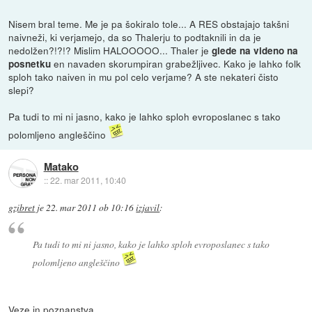
Nisem bral teme. Me je pa šokiralo tole... A RES obstajajo takšni
naivneži, ki verjamejo, da so Thalerju to podtaknili in da je
nedolžen?!?!? Mislim HALOOOOO... Thaler je
glede na videno na
en navaden skorumpiran grabežljivec. Kako je lahko folk
posnetku
sploh tako naiven in mu pol celo verjame? A ste nekateri čisto
slepi?
Pa tudi to mi ni jasno, kako je lahko sploh evroposlanec s tako
polomljeno angleščino
Matako
::
22. mar 2011, 10:40
gzibret
je
22. mar 2011 ob 10:16
izjavil
:
Pa tudi to mi ni jasno, kako je lahko sploh evroposlanec s tako
polomljeno angleščino
Veze in poznanstva.