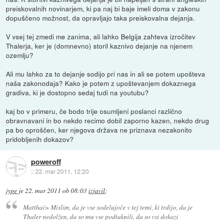
preiskovalnih novinarjem, ki pa naj bi baje imeli doma v zakonu
dopuščeno možnost, da opravljajo taka preiskovalna dejanja.
V vsej tej zmedi me zanima, ali lahko Belgija zahteva izročitev
Thalerja, ker je (domnevno) storil kaznivo dejanje na njenem
ozemlju?
Ali mu lahko za to dejanje sodijo pri nas in ali se potem upošteva
naša zakonodaja? Kako je potem z upoštevanjem dokaznega
gradiva, ki je dostopno sedaj tudi na youtubu?
kaj bo v primeru, če bodo trije osumljeni poslanci različno
obravnavani in bo nekdo recimo dobil zaporno kazen, nekdo drug
pa bo oproščen, ker njegova država ne priznava nezakonito
pridobljenih dokazov?
poweroff
::
22. mar 2011, 12:20
jype
je
22. mar 2011 ob 08:03
izjavil
:
Matthai> Mislim, da je vse sodelujoče v tej temi, ki trdijo, da je
Thaler nedolžen, da so mu vse podtaknili, da so vsi dokazi