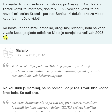
Da imate dvojna merila se pa vidi vsaj pri Simonci. Ruknili ste jo
zaradi konflikta interesov, dočim VELIKO večjega konflikta pri
navezi ministrica Kresal - partner Senica (ki deluje tako za vlado
kot privat) nočete videti.
Ko boste kanabalizirali Kresalko, dragi moji levičarji, bom pa verjel
v vaše kesanje glede odločitve ki ste jo sprejeli na volitvah 2008.
Malajlo
::
22. mar 2011, 11:10
To da levičarji ne podprete Talerja je jasno, saj so dokazi
praktično neizpodbitni in na youtubu. Vprašanje je zakaj se niste
tako bunili ob Golobčkovem laganju.
Na YouTubu je marsikaj, pa ne pomeni, da je res. Stvari niso vedno
črno-bele. So tudi sive.
Da imate dvojna merila se pa vidi vsaj pri Simonci. Ruknili ste
jo zaradi konflikta interesov, dočim VELIKO večjega konflikta