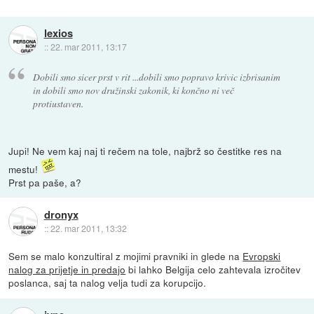
lexios
::
22. mar 2011, 13:17
Dobili smo sicer prst v rit ...dobili smo popravo krivic izbrisanim
in dobili smo nov družinski zakonik, ki končno ni več
protiustaven.
Jupi! Ne vem kaj naj ti rečem na tole, najbrž so čestitke res na
mestu!
Prst pa paše, a?
dronyx
::
22. mar 2011, 13:32
Sem se malo konzultiral z mojimi pravniki in glede na
Evropski
nalog za prijetje in predajo
bi lahko Belgija celo zahtevala izročitev
poslanca, saj ta nalog velja tudi za korupcijo.