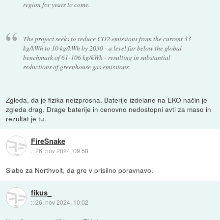
region for years to come.
The project seeks to reduce CO2 emissions from the current 33
kg/kWh to 10 kg/kWh by 2030 - a level far below the global
benchmark of 61-106 kg/kWh - resulting in substantial
reductions of greenhouse gas emissions.
Zgleda, da je fizika neizprosna. Baterije izdelane na EKO način je
zgleda drag. Drage baterije in cenovno nedostopni avti za maso in
rezultat je tu.
FireSnake
::
26. nov 2024, 09:58
Slabo za Northvolt, da gre v prisilno poravnavo.
fikus_
::
26. nov 2024, 10:02