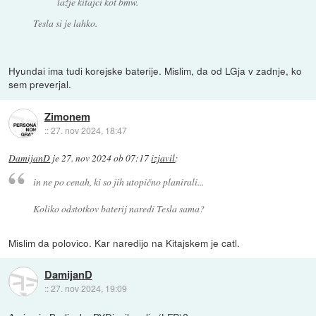
lažje kitajci kot bmw.
Tesla si je lahko.
Hyundai ima tudi korejske baterije. Mislim, da od LGja v zadnje, ko
sem preverjal.
Zimonem
::
27. nov 2024, 18:47
DamijanD
je
27. nov 2024 ob 07:17
izjavil
:
in ne po cenah, ki so jih utopično planirali...
Koliko odstotkov baterij naredi Tesla sama?
Mislim da polovico. Kar naredijo na Kitajskem je catl.
DamijanD
::
27. nov 2024, 19:09