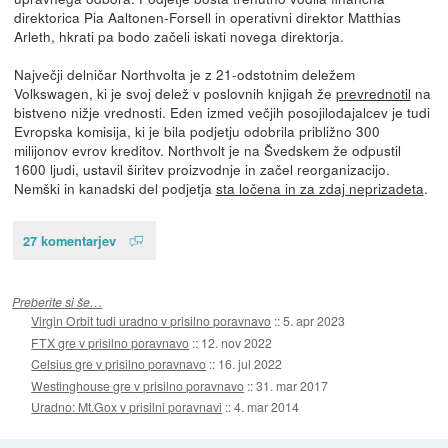
direktorica Pia Aaltonen-Forsell in operativni direktor Matthias
Arleth, hkrati pa bodo začeli iskati novega direktorja.
Največji delničar Northvolta je z 21-odstotnim deležem
Volkswagen, ki je svoj delež v poslovnih knjigah že
prevrednotil
na
bistveno nižje vrednosti. Eden izmed večjih posojilodajalcev je tudi
Evropska komisija, ki je bila podjetju odobrila približno 300
milijonov evrov kreditov. Northvolt je na Švedskem že odpustil
1600 ljudi, ustavil širitev proizvodnje in začel reorganizacijo.
Nemški in kanadski del podjetja
sta ločena in za zdaj neprizadeta
.
27 komentarjev
Preberite si še…
Virgin Orbit tudi uradno v prisilno poravnavo
::
5. apr 2023
FTX gre v prisilno poravnavo
::
12. nov 2022
Celsius gre v prisilno poravnavo
::
16. jul 2022
Westinghouse gre v prisilno poravnavo
::
31. mar 2017
Uradno: Mt.Gox v prisilni poravnavi
::
4. mar 2014