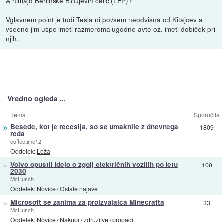
A nimajo Berlinske BYDjevih celic (LFP)?
Vglavnem point je tudi Tesla ni povsem neodvisna od Kitajcev a
vseeno jim uspe imeti razmeroma ugodne avte oz. imeti dobiček pri
njih.
Vredno ogleda ...
Tema
Sporočila
»
Besede, kot je recesija, so se umaknile z dnevnega
1809
reda
coffeetime12
Oddelek:
Loža
»
Volvo opustil idejo o zgolj električnih vozilih po letu
109
2030
McHusch
Oddelek:
Novice
/
Ostale najave
»
Microsoft se zanima za proizvajalca Minecrafta
33
McHusch
Oddelek:
Novice
/
Nakupi / združitve / propadi