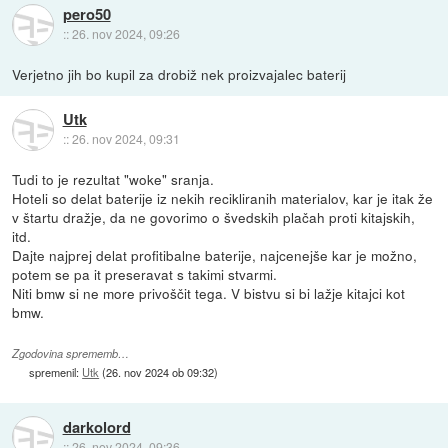
pero50
::
26. nov 2024, 09:26
Verjetno jih bo kupil za drobiž nek proizvajalec baterij
Utk
::
26. nov 2024, 09:31
Tudi to je rezultat "woke" sranja.
Hoteli so delat baterije iz nekih recikliranih materialov, kar je itak že
v štartu dražje, da ne govorimo o švedskih plačah proti kitajskih,
itd.
Dajte najprej delat profitibalne baterije, najcenejše kar je možno,
potem se pa it preseravat s takimi stvarmi.
Niti bmw si ne more privoščit tega. V bistvu si bi lažje kitajci kot
bmw.
Zgodovina sprememb…
spremenil:
Utk
(
26. nov 2024 ob 09:32
)
darkolord
::
26. nov 2024, 09:36