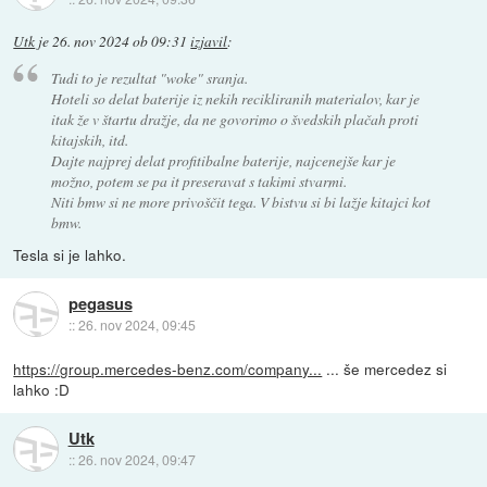
Utk
je
26. nov 2024 ob 09:31
izjavil
:
Tudi to je rezultat "woke" sranja.
Hoteli so delat baterije iz nekih recikliranih materialov, kar je
itak že v štartu dražje, da ne govorimo o švedskih plačah proti
kitajskih, itd.
Dajte najprej delat profitibalne baterije, najcenejše kar je
možno, potem se pa it preseravat s takimi stvarmi.
Niti bmw si ne more privoščit tega. V bistvu si bi lažje kitajci kot
bmw.
Tesla si je lahko.
pegasus
::
26. nov 2024, 09:45
https://group.mercedes-benz.com/company...
... še mercedez si
lahko :D
Utk
::
26. nov 2024, 09:47