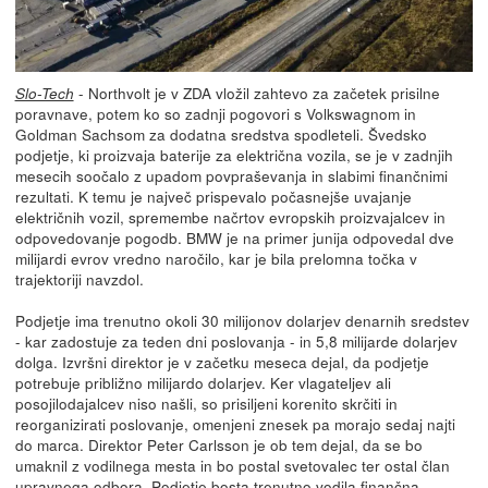
- Northvolt je v ZDA vložil zahtevo za začetek prisilne
Slo-Tech
poravnave, potem ko so zadnji pogovori s Volkswagnom in
Goldman Sachsom za dodatna sredstva spodleteli. Švedsko
podjetje, ki proizvaja baterije za električna vozila, se je v zadnjih
mesecih soočalo z upadom povpraševanja in slabimi finančnimi
rezultati. K temu je največ prispevalo počasnejše uvajanje
električnih vozil, spremembe načrtov evropskih proizvajalcev in
odpovedovanje pogodb. BMW je na primer junija odpovedal dve
milijardi evrov vredno naročilo, kar je bila prelomna točka v
trajektoriji navzdol.
Podjetje ima trenutno okoli 30 milijonov dolarjev denarnih sredstev
- kar zadostuje za teden dni poslovanja - in 5,8 milijarde dolarjev
dolga. Izvršni direktor je v začetku meseca dejal, da podjetje
potrebuje približno milijardo dolarjev. Ker vlagateljev ali
posojilodajalcev niso našli, so prisiljeni korenito skrčiti in
reorganizirati poslovanje, omenjeni znesek pa morajo sedaj najti
do marca. Direktor Peter Carlsson je ob tem dejal, da se bo
umaknil z vodilnega mesta in bo postal svetovalec ter ostal član
upravnega odbora. Podjetje bosta trenutno vodila finančna