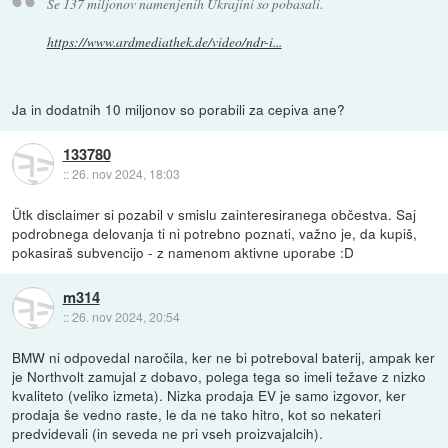
Še 137 miljonov namenjenih Ukrajini so pobasali.
https://www.ardmediathek.de/video/ndr-i...
Ja in dodatnih 10 miljonov so porabili za cepiva ane?
133780
::
26. nov 2024, 18:03
Ütk disclaimer si pozabil v smislu zainteresiranega občestva. Saj
podrobnega delovanja ti ni potrebno poznati, važno je, da kupiš,
pokasiraš subvencijo - z namenom aktivne uporabe :D
m314
::
26. nov 2024, 20:54
BMW ni odpovedal naročila, ker ne bi potreboval baterij, ampak ker
je Northvolt zamujal z dobavo, polega tega so imeli težave z nizko
kvaliteto (veliko izmeta). Nizka prodaja EV je samo izgovor, ker
prodaja še vedno raste, le da ne tako hitro, kot so nekateri
predvidevali (in seveda ne pri vseh proizvajalcih).