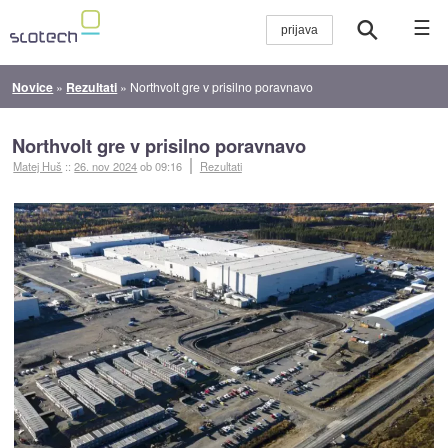
☰
Novice
»
Rezultati
»
Northvolt gre v prisilno poravnavo
Northvolt gre v prisilno poravnavo
Matej Huš
::
26. nov 2024
ob 09:16
Rezultati