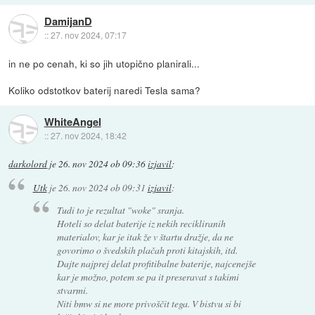
DamijanD
::
27. nov 2024, 07:17
in ne po cenah, ki so jih utopično planirali...
Koliko odstotkov baterij naredi Tesla sama?
WhiteAngel
::
27. nov 2024, 18:42
darkolord
je
26. nov 2024 ob 09:36
izjavil
:
Utk
je
26. nov 2024 ob 09:31
izjavil
:
Tudi to je rezultat "woke" sranja.
Hoteli so delat baterije iz nekih recikliranih
materialov, kar je itak že v štartu dražje, da ne
govorimo o švedskih plačah proti kitajskih, itd.
Dajte najprej delat profitibalne baterije, najcenejše
kar je možno, potem se pa it preseravat s takimi
stvarmi.
Niti bmw si ne more privoščit tega. V bistvu si bi