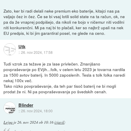
Zato, ker bi radi delali neke premium eko baterije, kitajci nas pa
valjajo čez in čez. Če se bi vsaj lotili solid state na ta račun, ok, ne
pa da že vnaprej podpišejo, da nikoli ne bojo v ničemur niti vodilni
niti konkurenčni. Mi pa naj bi to plačali, ker so najbrž upali na nek
EU predpis, ki bi jim garantiral posel, ne glede na ceno.
Utk
::
26. nov 2024, 17:58
Tudi vzrok za težave je za lase privlečen. Zmanjšano
povpraševanje po EVjih...folk, v celem letu 2023 je tovarna nardila
za 1500 avtov baterij. In 5000 zaposlenih. Tesla s tolk folka naredi
nekaj 100x več.
Tako nizko povpraševanje, da teh par tisoč baterij ne bi mogli
prodat že ni. Ni pa povpraševavanja po švedskih cenah.
Blinder
::
26. nov 2024, 18:00
Lejga
je
26. nov 2024 ob 10:16
izjavil
: