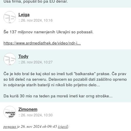
Usa firma, popušil bo pa EU denar.
Lejga
::
26. nov 2024, 10:16
Še 137 miljonov namenjenih Ukrajini so pobasali.
https://www.ardmediathek.de/video/ndr-i...
Tody
::
26. nov 2024, 10:27
Če je kdo bral še kaj okol so imeli tudi "balkanske" prakse. Če prav
so bili deleč na serveru. Delavcem so pozabili dati zaščitno opremo
in odpiranje starih bateriji ni nikoli bilo prijetno delo...
Da kuriš 30 mio na teden pa moreš imeti kar orng stroške...
Zimonem
::
26. nov 2024, 10:30
pegasus
je
26. nov 2024 ob 09:45
izjavil
: