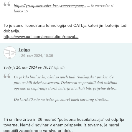
https://group.mercedes-benz.com/company...
... še mercedez si
lahko :D
To je samo licencirana tehnologija od CATLja kateri jim baterije tudi
dobavlja.
https://www.catl.com/en/solution/recycl...
Lejga
::
26. nov 2024, 10:36
Tody
je
26. nov 2024 ob 10:27
izjavil
:
Če je kdo bral še kaj okol so imeli tudi "balkanske" prakse. Če
prav so bili deleč na serveru. Delavcem so pozabili dati zaščitno
opremo in odpiranje starih bateriji ni nikoli bilo prijetno delo...
Da kuriš 30 mio na teden pa moreš imeti kar orng stroške...
Tri smrtne žrtve in 26 nesreč "potrebna hospitalizacija" od odprtja
tovarne. Nemški novinar v enem prispevku iz tovarne, je moral
podučiti zaposlene o varstvu pri delu.