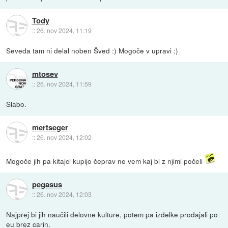
Tody
::
26. nov 2024, 11:19
Seveda tam ni delal noben Šved :) Mogoče v upravi :)
mtosev
::
26. nov 2024, 11:59
Slabo.
mertseger
::
26. nov 2024, 12:02
Mogoče jih pa kitajci kupijo čeprav ne vem kaj bi z njimi počeli
pegasus
::
26. nov 2024, 12:03
Najprej bi jih naučili delovne kulture, potem pa izdelke prodajali po
eu brez carin.