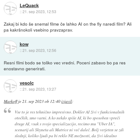
LeQuack
::
21. sep 2023, 12:53
Zakaj bi kdo še snemal filme če lahko AI on the fly naredi film? Ali
pa kakršnokoli vsebino pravzaprav.
kow
::
21. sep 2023, 12:56
Resni filmi bodo se toliko vec vredni. Poceni zabavo bo pa res
enostavno generirati.
vesolc
::
21. sep 2023, 13:27
Markoff
je
21. sep 2023 ob 12:40
izjavil
:
Vse to je res tehnično impresivno. Dokler AI živi v funkcionalnih
otočkih, smo varni. A ko nekdo spiše AI, ki bo sposoben vpreči
druge AI, vsak s svojo specializacijo, recimo mu "Uber IA",
scenarij ali Skyneta ali Matrice ni več daleč. Bolj verjeten se zdi
slednji, koliko ljudi pa bi reklo NE možnosti, da živi idealno