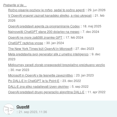
Preberite si še…
Ročno pisanje pozivov je mrtvo, sedaj to počno agenti
::
29. jun 2026
V OpenAI vnaprej zaznali kanadsko strelko, a niso ukrepali
::
21. feb
2026
OpenAI predstavil agenta za programiranje Codex
::
18. maj 2025
Najnovejši ChatGPT stane 200 dolarjev na mesec
::
7. dec 2024
OpenAI ne more zaščititi znamke GPT
::
17. feb 2024
ChatGPT razkriva vnose
::
30. jan 2024
The New York Times toži OpenAI in Microsoft
::
27. dec 2023
Meta predstavila svoj generator slik z umetno inteligenco
::
9. dec
2023
Midjourney zaradi zlorab onesposobil brezplačno preizkusno verzijo
::
30. mar 2023
Microsoft in OpenAI v še tesnejše zavezništvo
::
23. jan 2023
Po DALL-E in ChatGPT je tu Point-E
::
23. dec 2022
DALL-E zna sliko nadaljevati izven okvirjev
::
5. sep 2022
OpenAI predstavil drugo generacijo algoritma DALL-E
::
11. apr 2022
GupeM
::
21. sep 2023, 11:36