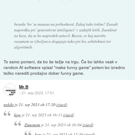
beseda 'bo' se nanasa na prihodnost. Zakaj tako trdim? Zaradi
napredka pri 'generativni inteligenci' v zadnjih letih. Zaenkrat
ne kaze, da se bo napredek ustavil. Razen, ce kaj narobe
razumem se izboljsave dogajajo tako pri hw, arhitekturi ter
algoritmih.
To samo pomeni, da bo še težje na trgu. Če bo lahko vsak v
random AI software vpisal "make funny game" potem bo izredno
težko narediti prodajno dober funny game.
Mr.B
::
21. sep 2023, 17:51
nekikr
je
21. sep 2023 ob 17:20
izjavil
:
kow
je
21. sep 2023 ob 16:11
izjavil
:
Zimonem
je
21. sep 2023 ob 16:04
izjavil
:
kow
je
21. sep 2023 ob 12:56
izjavil
: