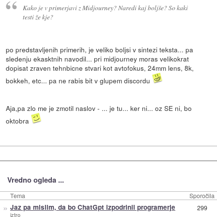
Kako je v primerjavi z Midjourney? Naredi kaj boljše? So kaki
testi že kje?
po predstavljenih primerih, je veliko boljsi v sintezi teksta... pa
sledenju ekasktnih navodil... pri midjourney moras velikokrat
dopisat zraven tehnbicne stvari kot avtofokus, 24mm lens, 8k,
bokkeh, etc... pa ne rabis bit v glupem discordu
Aja,pa zlo me je zmotil naslov - ... je tu... ker ni... oz SE ni, bo
oktobra
Vredno ogleda ...
Tema
Sporočila
»
Jaz pa mislim, da bo ChatGpt izpodrinil programerje
299
iztro