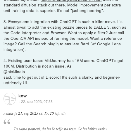
standard diffusion stack out there. Model improvement per extra
unit training data is superior. It's not "just engineering".
3. Ecosystem: integration with ChatGPT is such a killer move. It's
almost trivial to add the existing puzzle pieces to DALLE 3, such as
the Code Interpreter and Browser. Want to apply a filter? Just call
the OpenCV API instead of running the model. Want a reference
image? Call the Search plugin to emulate Bard (w/ Google Lens
integration).
4. Existing user base: MidJourney has 16M users. ChatGPT's got
100M. Distribution is not an issue. As
@nickfloats
said, time to get out of Discord! It's such a clunky and beginner-
unfriendly UI.
kow
::
22. sep 2023, 07:38
nekikr
je
21. sep 2023 ob 17:20
izjavil
:
To samo pomeni, da bo še težje na trgu. Če bo lahko vsak v