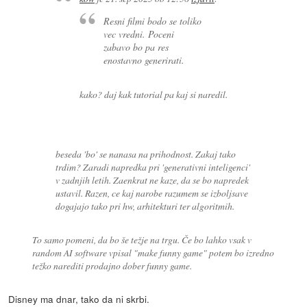
Resni filmi bodo se toliko
vec vredni. Poceni
zabavo bo pa res
enostavno generirati.
kako? daj kak tutorial pa kaj si naredil.
beseda 'bo' se nanasa na prihodnost. Zakaj tako
trdim? Zaradi napredka pri 'generativni inteligenci'
v zadnjih letih. Zaenkrat ne kaze, da se bo napredek
ustavil. Razen, ce kaj narobe razumem se izboljsave
dogajajo tako pri hw, arhitekturi ter algoritmih.
To samo pomeni, da bo še težje na trgu. Če bo lahko vsak v
random AI software vpisal "make funny game" potem bo izredno
težko narediti prodajno dober funny game.
Disney ma dnar, tako da ni skrbi.