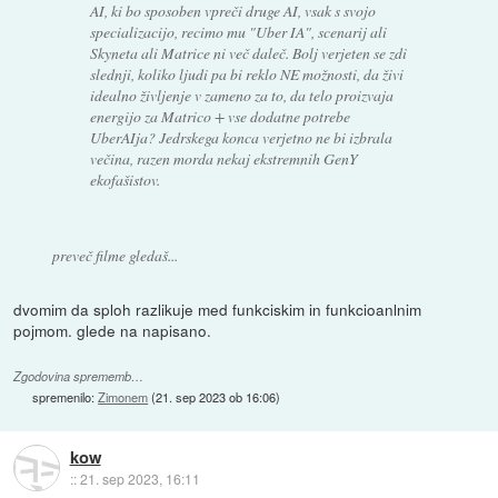
AI, ki bo sposoben vpreči druge AI, vsak s svojo
specializacijo, recimo mu "Uber IA", scenarij ali
Skyneta ali Matrice ni več daleč. Bolj verjeten se zdi
slednji, koliko ljudi pa bi reklo NE možnosti, da živi
idealno življenje v zameno za to, da telo proizvaja
energijo za Matrico + vse dodatne potrebe
UberAIja? Jedrskega konca verjetno ne bi izbrala
večina, razen morda nekaj ekstremnih GenY
ekofašistov.
preveč filme gledaš...
dvomim da sploh razlikuje med funkciskim in funkcioanlnim
pojmom. glede na napisano.
Zgodovina sprememb…
spremenilo:
Zimonem
(
21. sep 2023 ob 16:06
)
kow
::
21. sep 2023, 16:11