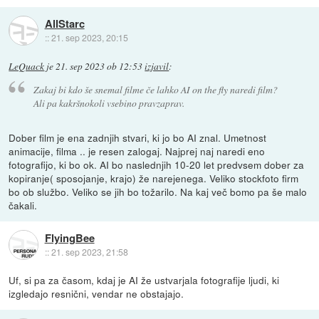
AllStarc
::
21. sep 2023, 20:15
LeQuack
je
21. sep 2023 ob 12:53
izjavil
:
Zakaj bi kdo še snemal filme če lahko AI on the fly naredi film?
Ali pa kakršnokoli vsebino pravzaprav.
Dober film je ena zadnjih stvari, ki jo bo AI znal. Umetnost
animacije, filma .. je resen zalogaj. Najprej naj naredi eno
fotografijo, ki bo ok. AI bo naslednjih 10-20 let predvsem dober za
kopiranje( sposojanje, krajo) že narejenega. Veliko stockfoto firm
bo ob službo. Veliko se jih bo tožarilo. Na kaj več bomo pa še malo
čakali.
FlyingBee
::
21. sep 2023, 21:58
Uf, si pa za časom, kdaj je AI že ustvarjala fotografije ljudi, ki
izgledajo resnični, vendar ne obstajajo.