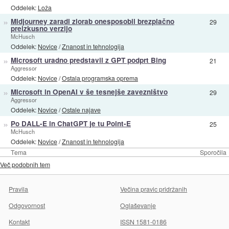
Oddelek:
Loža
»
Midjourney zaradi zlorab onesposobil brezplačno
29
preizkusno verzijo
McHusch
Oddelek:
Novice
/
Znanost in tehnologija
»
Microsoft uradno predstavil z GPT podprt Bing
21
Aggressor
Oddelek:
Novice
/
Ostala programska oprema
»
Microsoft in OpenAI v še tesnejše zavezništvo
29
Aggressor
Oddelek:
Novice
/
Ostale najave
»
Po DALL-E in ChatGPT je tu Point-E
25
McHusch
Oddelek:
Novice
/
Znanost in tehnologija
Tema
Sporočila
Več podobnih tem
Pravila
Večina pravic pridržanih
Odgovornost
Oglaševanje
Kontakt
ISSN 1581-0186