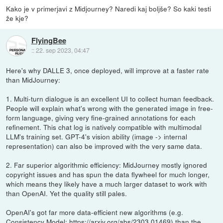
Kako je v primerjavi z Midjourney? Naredi kaj boljše? So kaki testi
že kje?
FlyingBee
::
22. sep 2023, 04:47
Here's why DALLE 3, once deployed, will improve at a faster rate
than MidJourney:
1. Multi-turn dialogue is an excellent UI to collect human feedback.
People will explain what's wrong with the generated image in free-
form language, giving very fine-grained annotations for each
refinement. This chat log is natively compatible with multimodal
LLM's training set. GPT-4's vision ability (image -> internal
representation) can also be improved with the very same data.
2. Far superior algorithmic efficiency: MidJourney mostly ignored
copyright issues and has spun the data flywheel for much longer,
which means they likely have a much larger dataset to work with
than OpenAI. Yet the quality still pales.
OpenAI's got far more data-efficient new algorithms (e.g.
Consistency Model:
https://arxiv.org/abs/2303.01469)
than the