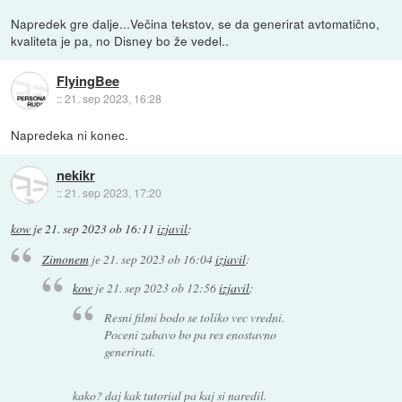
Napredek gre dalje...Večina tekstov, se da generirat avtomatično,
kvaliteta je pa, no Disney bo že vedel..
FlyingBee
::
21. sep 2023, 16:28
Napredeka ni konec.
nekikr
::
21. sep 2023, 17:20
kow
je
21. sep 2023 ob 16:11
izjavil
:
Zimonem
je
21. sep 2023 ob 16:04
izjavil
:
kow
je
21. sep 2023 ob 12:56
izjavil
:
Resni filmi bodo se toliko vec vredni.
Poceni zabavo bo pa res enostavno
generirati.
kako? daj kak tutorial pa kaj si naredil.