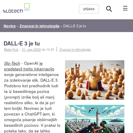
☰
Novice
»
Znanost in tehnologija
»
DALL-E 3 je tu
DALL-E 3 je tu
Matej Huš
::
21. sep 2023
ob 10:33
Znanost in tehnologija
- OpenAI
je
Slo-Tech
predstavil tretjo inkarnacijo
svoje generativne inteligence
za izdelovanje slik, DALL-E 3.
Podobno kot predhodnik tudi
ta iz besedilnega poziva
(
) izriše bolj ali manj
prompt
realistično sliko, le da je pri
tem boljši. Novinec je tudi
povezan s ChatGPT-jem, ki
omogoča pisanje obširnejših
besedilnih pozivov. V praksi to
poteka tako, da se lahko