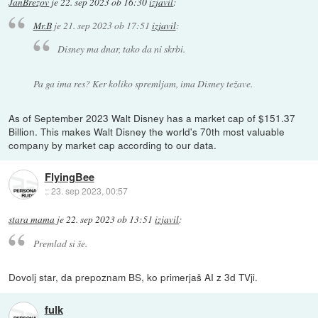
JanBrezov
je
22. sep 2023 ob 16:30
izjavil
:
Mr.B
je
21. sep 2023 ob 17:51
izjavil
:
Disney ma dnar, tako da ni skrbi.
Pa ga ima res? Ker koliko spremljam, ima Disney težave.
As of September 2023 Walt Disney has a market cap of $151.37
Billion. This makes Walt Disney the world's 70th most valuable
company by market cap according to our data.
FlyingBee
::
23. sep 2023, 00:57
stara mama
je
22. sep 2023 ob 13:51
izjavil
:
Premlad si še.
Dovolj star, da prepoznam BS, ko primerjaš AI z 3d TVji.
fulk