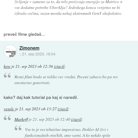
življenje v zameno za to, da telo proizvaja energijo za Matrico +
vse dodatne potrebe UberAIja? Jedrskega konca verjetno ne bi
izbrala večina, razen morda nekaj ekstremnih GenY ekofašistov.
preveč filme gledaš...
Zimonem
::
21. sep 2023, 16:04
kow
je
21. sep 2023 ob 12:56
izjavil
:
Resni filmi bodo se toliko vec vredni. Poceni zabavo bo pa res
enostavno generirati.
kako? daj kak tutorial pa kaj si naredil.
vesolc
je
21. sep 2023 ob 13:27
izjavil
:
Markoff
je
21. sep 2023 ob 12:40
izjavil
:
Vse to je res tehnično impresivno. Dokler AI živi v
funkcionalnih otočkih, smo varni. A ko nekdo spiše