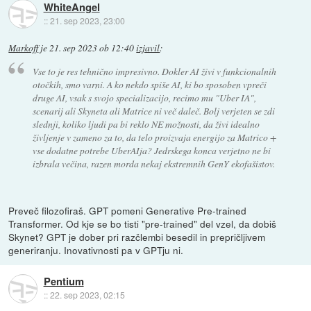
WhiteAngel
::
21. sep 2023, 23:00
Markoff
je
21. sep 2023 ob 12:40
izjavil
:
Vse to je res tehnično impresivno. Dokler AI živi v funkcionalnih
otočkih, smo varni. A ko nekdo spiše AI, ki bo sposoben vpreči
druge AI, vsak s svojo specializacijo, recimo mu "Uber IA",
scenarij ali Skyneta ali Matrice ni več daleč. Bolj verjeten se zdi
slednji, koliko ljudi pa bi reklo NE možnosti, da živi idealno
življenje v zameno za to, da telo proizvaja energijo za Matrico +
vse dodatne potrebe UberAIja? Jedrskega konca verjetno ne bi
izbrala večina, razen morda nekaj ekstremnih GenY ekofašistov.
Preveč filozofiraš. GPT pomeni Generative Pre-trained
Transformer. Od kje se bo tisti "pre-trained" del vzel, da dobiš
Skynet? GPT je dober pri razčlembi besedil in prepričljivem
generiranju. Inovativnosti pa v GPTju ni.
Pentium
::
22. sep 2023, 02:15