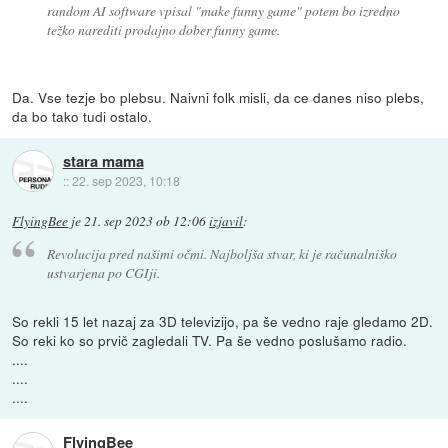
random AI software vpisal "make funny game" potem bo izredno
težko narediti prodajno dober funny game.
Da. Vse tezje bo plebsu. Naivni folk misli, da ce danes niso plebs,
da bo tako tudi ostalo.
stara mama
::
22. sep 2023, 10:18
FlyingBee
je
21. sep 2023 ob 12:06
izjavil
:
Revolucija pred našimi očmi. Najboljša stvar, ki je računalniško
ustvarjena po CGIji.
So rekli 15 let nazaj za 3D televizijo, pa še vedno raje gledamo 2D.
So reki ko so prvič zagledali TV. Pa še vedno poslušamo radio.
....
....
....
FlyingBee