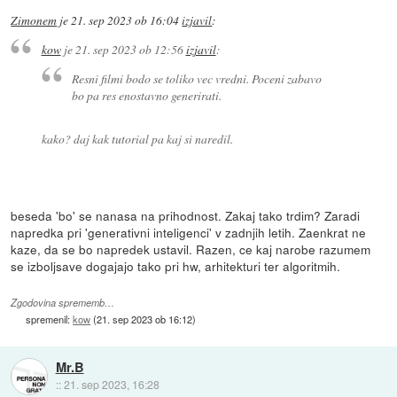
Zimonem
je
21. sep 2023 ob 16:04
izjavil
:
kow
je
21. sep 2023 ob 12:56
izjavil
:
Resni filmi bodo se toliko vec vredni. Poceni zabavo
bo pa res enostavno generirati.
kako? daj kak tutorial pa kaj si naredil.
beseda 'bo' se nanasa na prihodnost. Zakaj tako trdim? Zaradi
napredka pri 'generativni inteligenci' v zadnjih letih. Zaenkrat ne
kaze, da se bo napredek ustavil. Razen, ce kaj narobe razumem
se izboljsave dogajajo tako pri hw, arhitekturi ter algoritmih.
Zgodovina sprememb…
spremenil:
kow
(
21. sep 2023 ob 16:12
)
Mr.B
::
21. sep 2023, 16:28