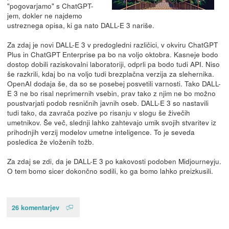
"pogovarjamo" s ChatGPT-
jem, dokler ne najdemo
ustreznega opisa, ki ga nato DALL-E 3 nariše.
Za zdaj je novi DALL-E 3 v predogledni različici, v okviru ChatGPT
Plus in ChatGPT Enterprise pa bo na voljo oktobra. Kasneje bodo
dostop dobili raziskovalni laboratoriji, odprli pa bodo tudi API. Niso
še razkrili, kdaj bo na voljo tudi brezplačna verzija za slehernika.
OpenAI dodaja še, da so se posebej posvetili varnosti. Tako DALL-
E 3 ne bo risal neprimernih vsebin, prav tako z njim ne bo možno
poustvarjati podob resničnih javnih oseb. DALL-E 3 so nastavili
tudi tako, da zavrača pozive po risanju v slogu še živečih
umetnikov. Še več, slednji lahko zahtevajo umik svojih stvaritev iz
prihodnjih verzij modelov umetne inteligence. To je seveda
posledica že vloženih tožb.
Za zdaj se zdi, da je DALL-E 3 po kakovosti podoben Midjourneyju.
O tem bomo sicer dokončno sodili, ko ga bomo lahko preizkusili.
26 komentarjev