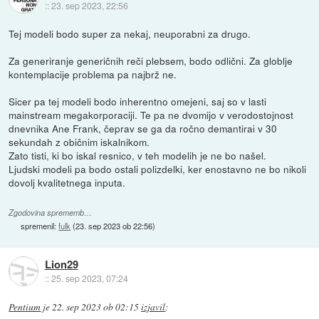
::
23. sep 2023, 22:56
Tej modeli bodo super za nekaj, neuporabni za drugo.
Za generiranje generičnih reči plebsem, bodo odlični. Za globlje
kontemplacije problema pa najbrž ne.
Sicer pa tej modeli bodo inherentno omejeni, saj so v lasti
mainstream megakorporaciji. Te pa ne dvomijo v verodostojnost
dnevnika Ane Frank, čeprav se ga da ročno demantirai v 30
sekundah z običnim iskalnikom.
Zato tisti, ki bo iskal resnico, v teh modelih je ne bo našel.
Ljudski modeli pa bodo ostali polizdelki, ker enostavno ne bo nikoli
dovolj kvalitetnega inputa.
Zgodovina sprememb…
spremenil:
fulk
(
23. sep 2023 ob 22:56
)
Lion29
::
25. sep 2023, 07:24
Pentium
je
22. sep 2023 ob 02:15
izjavil
: