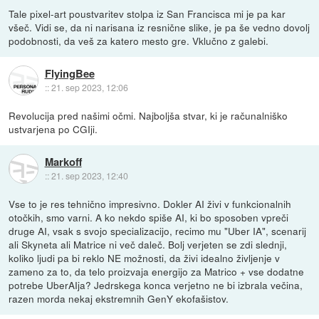
Tale pixel-art poustvaritev stolpa iz San Francisca mi je pa kar
všeč. Vidi se, da ni narisana iz resnične slike, je pa še vedno dovolj
podobnosti, da veš za katero mesto gre. Vklučno z galebi.
FlyingBee
::
21. sep 2023, 12:06
Revolucija pred našimi očmi. Najboljša stvar, ki je računalniško
ustvarjena po CGIji.
Markoff
::
21. sep 2023, 12:40
Vse to je res tehnično impresivno. Dokler AI živi v funkcionalnih
otočkih, smo varni. A ko nekdo spiše AI, ki bo sposoben vpreči
druge AI, vsak s svojo specializacijo, recimo mu "Uber IA", scenarij
ali Skyneta ali Matrice ni več daleč. Bolj verjeten se zdi slednji,
koliko ljudi pa bi reklo NE možnosti, da živi idealno življenje v
zameno za to, da telo proizvaja energijo za Matrico + vse dodatne
potrebe UberAIja? Jedrskega konca verjetno ne bi izbrala večina,
razen morda nekaj ekstremnih GenY ekofašistov.