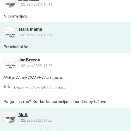
::
22. sep 2023, 10:19
Ni primerljivo.
stara mama
::
22. sep 2023, 13:51
Premlad si še.
JanBrezov
::
22. sep 2023, 16:30
Mr.B
je
21. sep 2023 ob 17:51
izjavil
:
Disney ma dnar, tako da ni skrbi.
Pa ga ima res? Ker koliko spremljam, ima Disney težave.
Mr.B
::
22. sep 2023, 17:25