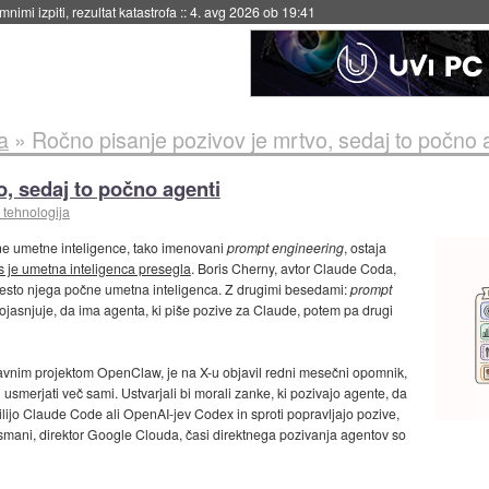
eto za večkratno uporabo
::
4. avg 2026 ob 19:41
a
»
Ročno pisanje pozivov je mrtvo, sedaj to počno 
, sedaj to počno agenti
 tehnologija
ne umetne inteligence, tako imenovani
prompt engineering
, ostaja
as je umetna inteligenca presegla
. Boris Cherny, avtor Claude Coda,
mesto njega počne umetna inteligenca. Z drugimi besedami:
prompt
ojasnjuje, da ima agenta, ki piše pozive za Claude, potem pa drugi
abavnim projektom OpenClaw, je na X-u objavil redni mesečni opomnik,
 usmerjati več sami. Ustvarjali bi morali zanke, ki pozivajo agente, da
milijo Claude Code ali OpenAI-jev Codex in sproti popravljajo pozive,
y Osmani, direktor Google Clouda, časi direktnega pozivanja agentov so