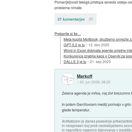
Pomanjkljivost takega pristopa seveda ostaja cen
problema nimate.
37 komentarjev
Preberite si še…
Meta kupila Moltbook, družbeno omrežje z
GPT-5.2 je tu
::
12. dec 2025
Word in Excel dobivata agenta umetne int
Konkurenca izrablja kaos v OpenAI za poso
DALL-E 3 je tu
::
21. sep 2023
Markoff
::
30. jun 2026, 08:25
Zelena agenda je mrtva, naj živi brezumno t
In potem GenXovcem mediji porivajo v grlo 
glede temperatur.
Antifašizem je danes poslednje pribežališče
in neizprosen boj proti neobstoječemu sovr
in neprofitno najemno stanovanje v središču