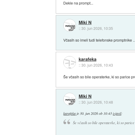
Dekle na prompt...
Miki N
::
30. jun 2026, 10:35
Včasih so imeli tudi telefonske promptnike ..
karafeka
::
30. jun 2026, 10:43
Še včasih so bile operaterke, ki so parice pre
Miki N
::
30. jun 2026, 10:48
karafeka
je
30. jun 2026 ob 10:43
izjavil
:
Še včasih so bile operaterke, ki so parice 