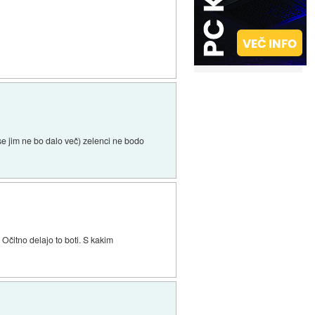
 se jim ne bo dalo več) zelenci ne bodo
čitno delajo to boti. S kakim