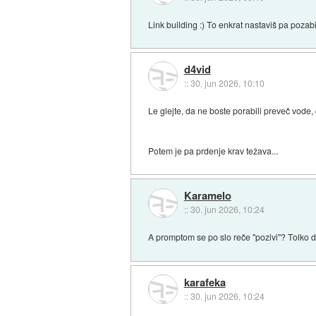
Link building :) To enkrat nastaviš pa pozabi
d4vid
::
30. jun 2026, 10:10
Le glejte, da ne boste porabili preveč vode, 
Potem je pa prdenje krav težava...
Karamelo
::
30. jun 2026, 10:24
A promptom se po slo reče "pozivi"? Tolko 
karafeka
::
30. jun 2026, 10:24