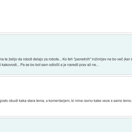
te želijo da roboti delajo za robote... Ko teh "pametnih" inžinirjev ne bo več (ker
i kakovosti... Pa se bo bot sam odločil a je naredil prav ali ne...
sto obudi kaka stara tema, s komentarjem, ki nima ravno kake veze s samo temo. O