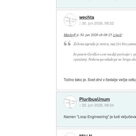
wechta
::
30. jun 2026, 08:32
Markoff
je
30. jun 2026 ob 08:25
izjavil
:
Zelena agenda je mrtva, naj živi brezumn
In potem GenXovcem mediji porivajo v grl
vprašanj. Nobenega mladega ne briga okol
Točno tako je. Svet drvi v čedalje večje odtu
PluribusUnum
::
30. jun 2026, 08:34
Namen "Loop Engineering" je tudi vključevan
Miki N