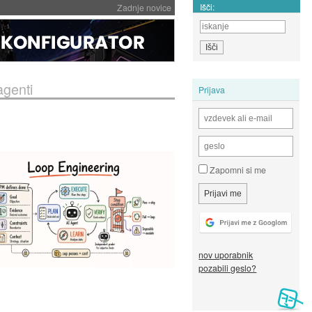
Išči:
Zadnje novice
agenti
Prijava
Zapomni si me
nov uporabnik
pozabili geslo?