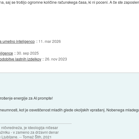
a, saj se trošijo ogromne količine računskega časa, ki ni poceni. A če ste zaposle
a umetno inteligenco
::
11. mar 2026
eligence
::
30. sep 2025
dobitve lastnih izdelkov
::
26. nov 2023
rošenje energije za AI prompte!
neumnosti, kot je osveščenost mladih glede okoljskih vprašanj. Nobenega mladega 
 ničvredneža, je ideologija ničesar
ažniku - v zameno za državni denar
 Ljubljane. -- Tomaž Štih, 2021