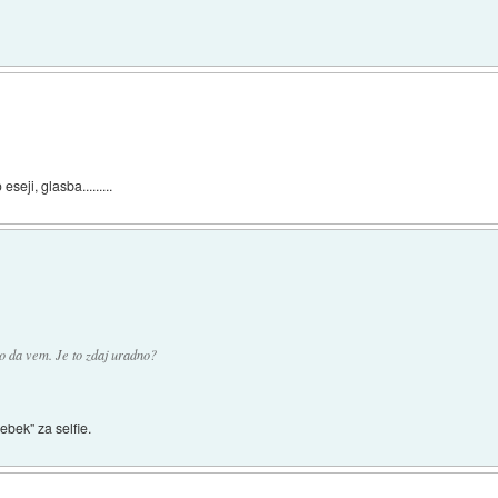
seji, glasba.........
o da vem. Je to zdaj uradno?
sebek" za selfie.