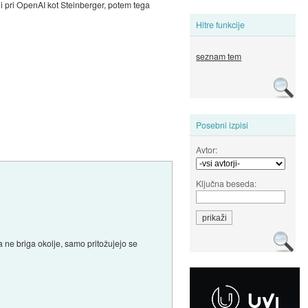
ni pri OpenAI kot Steinberger, potem tega
Hitre funkcije
seznam tem
Posebni izpisi
Avtor:
Ključna beseda:
ne briga okolje, samo pritožujejo se