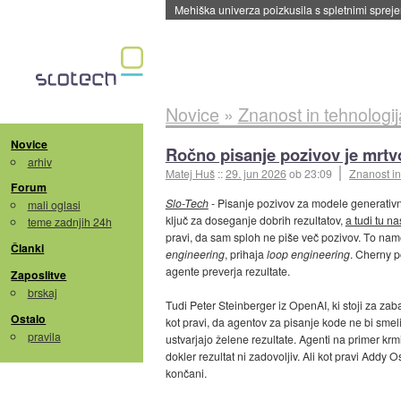
Evropska vesoljska agencija razvija svojo rak
Novice
»
Znanost in tehnologij
Novice
Ročno pisanje pozivov je mrtvo
arhiv
Matej Huš
::
29. jun 2026
ob 23:09
Znanost in
Forum
Slo-Tech
- Pisanje pozivov za modele generativ
mali oglasi
ključ za doseganje dobrih rezultatov,
a tudi tu n
teme zadnjih 24h
pravi, da sam sploh ne piše več pozivov. To na
Članki
engineering
, prihaja
loop engineering
. Cherny p
agente preverja rezultate.
Zaposlitve
brskaj
Tudi Peter Steinberger iz OpenAI, ki stoji za z
Ostalo
kot pravi, da agentov za pisanje kode ne bi smeli
pravila
ustvarjajo želene rezultate. Agenti na primer kr
dokler rezultat ni zadovoljiv. Ali kot pravi Add
končani.