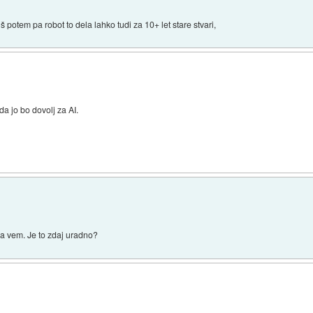
š potem pa robot to dela lahko tudi za 10+ let stare stvari,
da jo bo dovolj za AI.
da vem. Je to zdaj uradno?