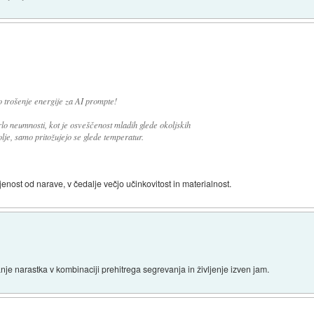
o trošenje energije za AI prompte!
o neumnosti, kot je osveščenost mladih glede okoljskih
je, samo pritožujejo se glede temperatur.
jenost od narave, v čedalje večjo učinkovitost in materialnost.
je narastka v kombinaciji prehitrega segrevanja in življenje izven jam.