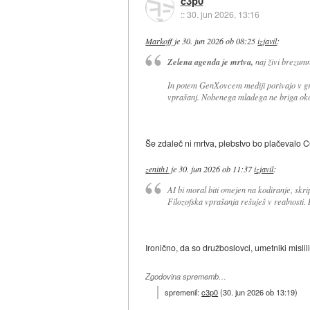
c3p0
::
30. jun 2026, 13:16
Markoff
je
30. jun 2026 ob 08:25
izjavil
:
Zelena agenda je mrtva,
naj živi brezumn
In potem GenXovcem mediji porivajo v grl
vprašanj. Nobenega mladega ne briga okol
Še zdaleč ni mrtva, plebstvo bo plačevalo 
zenith1
je
30. jun 2026 ob 11:37
izjavil
:
AI bi moral biti omejen na kodiranje, skri
Filozofska vprašanja rešuješ v realnosti. Ist
Ironično, da so družboslovci, umetniki mislil
Zgodovina sprememb…
spremenil:
c3p0
(
30. jun 2026 ob 13:19
)