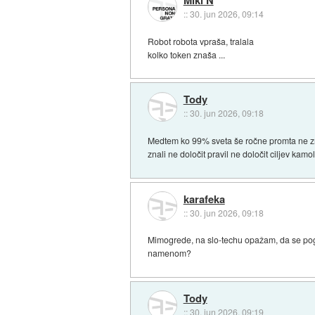
::
30. jun 2026, 09:14
Robot robota vpraša, tralala
kolko token znaša ...
Tody
::
30. jun 2026, 09:18
Medtem ko 99% sveta še ročne promta ne zna 
znali ne določit pravil ne določit ciljev kamol
karafeka
::
30. jun 2026, 09:18
Mimogrede, na slo-techu opažam, da se pogo
namenom?
Tody
::
30. jun 2026, 09:19