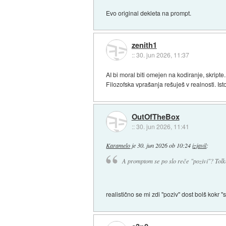
Evo original dekleta na prompt.
zenith1
::
30. jun 2026, 11:37
AI bi moral biti omejen na kodiranje, skripte.
Filozofska vprašanja rešuješ v realnosti. Isto e
OutOfTheBox
::
30. jun 2026, 11:41
Karamelo
je
30. jun 2026 ob 10:24
izjavil
:
A promptom se po slo reče "pozivi"? Tolk
realistično se mi zdi "poziv" dost bolš kokr "