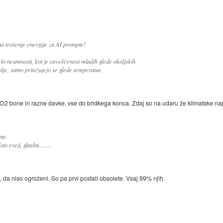
o trošenje energije za AI prompte!
o neumnosti, kot je osveščenost mladih glede okoljskih
je, samo pritožujejo se glede temperatur.
CO2 bone in razne davke, vse do bridkega konca. Zdaj so na udaru že klimatske na
pte.
o eseji, glasba.........
i, da niso ogroženi. So pa prvi postali obsolete. Vsaj 99% njih.