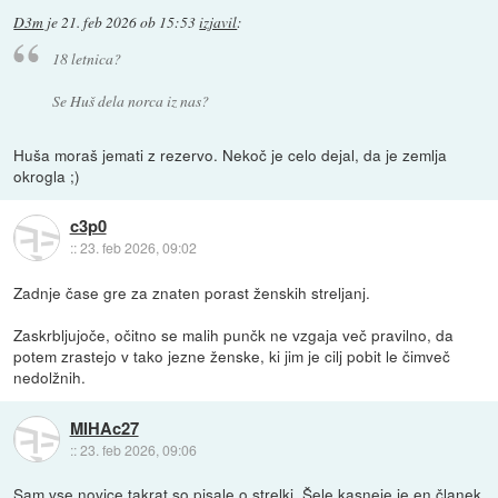
D3m
je
21. feb 2026 ob 15:53
izjavil
:
18 letnica?
Se Huš dela norca iz nas?
Huša moraš jemati z rezervo. Nekoč je celo dejal, da je zemlja
okrogla ;)
c3p0
::
23. feb 2026, 09:02
Zadnje čase gre za znaten porast ženskih streljanj.
Zaskrbljujoče, očitno se malih punčk ne vzgaja več pravilno, da
potem zrastejo v tako jezne ženske, ki jim je cilj pobit le čimveč
nedolžnih.
MIHAc27
::
23. feb 2026, 09:06
Sam vse novice takrat so pisale o strelki. Šele kasneje je en članek