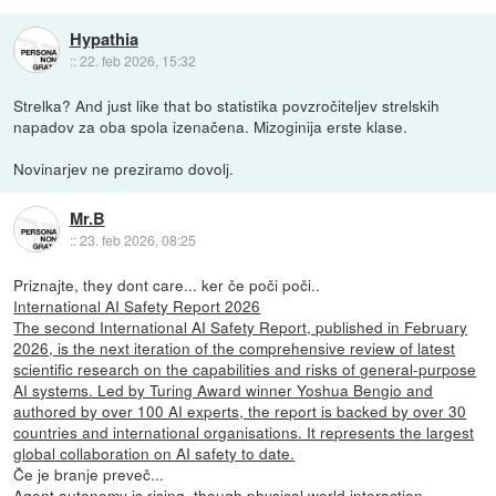
Hypathia
::
22. feb 2026, 15:32
Strelka? And just like that bo statistika povzročiteljev strelskih
napadov za oba spola izenačena. Mizoginija erste klase.
Novinarjev ne preziramo dovolj.
Mr.B
::
23. feb 2026, 08:25
Priznajte, they dont care... ker če poči poči..
International AI Safety Report 2026
The second International AI Safety Report, published in February
2026, is the next iteration of the comprehensive review of latest
scientific research on the capabilities and risks of general-purpose
AI systems. Led by Turing Award winner Yoshua Bengio and
authored by over 100 AI experts, the report is backed by over 30
countries and international organisations. It represents the largest
global collaboration on AI safety to date.
Če je branje preveč...
Agent autonomy is rising, though physical world interaction