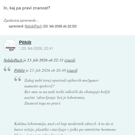
In, kaj pa pravi znanost?
Zgodovina sprememb…
spremenil:
NekdoPach
(
23. feb 2026 ob 22:33
)
Pithlit
::
23. feb 2026, 22:41
NekdoPach
je
23. feb 2026 ob 22:31
izjavil
:
Pithlit
je
23. feb 2026 ob 20:49
izjavil
:
Zakaj nebi torej operirali njihovih možganov
namesto spolovil?
Ker smo se na neki točki odločili da obstajajo boljši
načini 'zdravljenja' kot je lobotomia.
Znanost tega ne pravi.
Kakšna lobotomija, maš cel kup modernih zdravil. A to da si
kurce režejo, plastiko vstavljajo v joške pa sintetične hormone
filajo... je to zate zdravljenje?