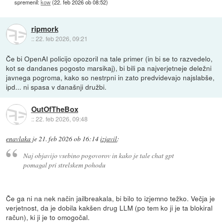
spremenil:
kow
(
22. feb 2026 ob 08:52
)
ripmork
::
22. feb 2026, 09:21
Če bi OpenAI policijo opozoril na tale primer (in bi se to razvedelo,
kot se dandanes pogosto marsikaj), bi bili pa najverjetneje deležni
javnega pogroma, kako so nestrpni in zato predvidevajo najslabše,
ipd... ni spasa v današnji družbi.
OutOfTheBox
::
22. feb 2026, 09:48
enavlaka
je
21. feb 2026 ob 16:14
izjavil
:
Naj objavijo vsebino pogovorov in kako je tale chat gpt
pomagal pri strelskem pohodu
Če ga ni na nek način jailbreakala, bi bilo to izjemno težko. Večja je
verjetnost, da je dobila kakšen drug LLM (po tem ko ji je ta blokiral
račun), ki ji je to omogočal.