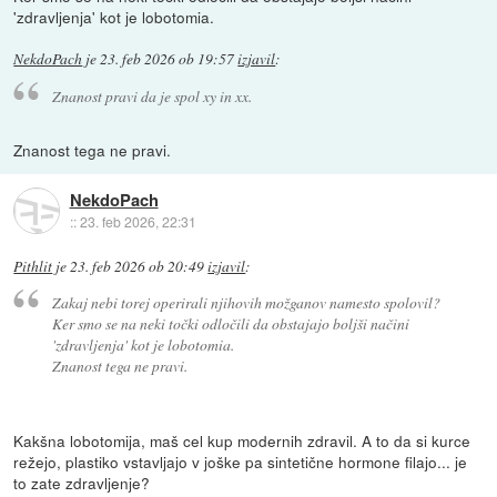
'zdravljenja' kot je lobotomia.
NekdoPach
je
23. feb 2026 ob 19:57
izjavil
:
Znanost pravi da je spol xy in xx.
Znanost tega ne pravi.
NekdoPach
::
23. feb 2026, 22:31
Pithlit
je
23. feb 2026 ob 20:49
izjavil
:
Zakaj nebi torej operirali njihovih možganov namesto spolovil?
Ker smo se na neki točki odločili da obstajajo boljši načini
'zdravljenja' kot je lobotomia.
Znanost tega ne pravi.
Kakšna lobotomija, maš cel kup modernih zdravil. A to da si kurce
režejo, plastiko vstavljajo v joške pa sintetične hormone filajo... je
to zate zdravljenje?