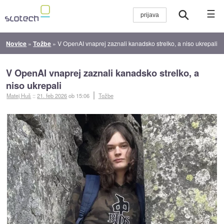
☰
Novice
»
Tožbe
»
V OpenAI vnaprej zaznali kanadsko strelko, a niso ukrepali
V OpenAI vnaprej zaznali kanadsko strelko, a
niso ukrepali
Matej Huš
::
21. feb 2026
ob 15:06
Tožbe