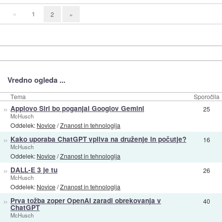
«
1
2
»
Vredno ogleda ...
Tema
Sporočila
»
Applovo Siri bo poganjal Googlov Gemini
25
McHusch
Oddelek:
Novice
/
Znanost in tehnologija
»
Kako uporaba ChatGPT vpliva na druženje in počutje?
16
McHusch
Oddelek:
Novice
/
Znanost in tehnologija
»
DALL-E 3 je tu
26
McHusch
Oddelek:
Novice
/
Znanost in tehnologija
»
Prva tožba zoper OpenAI zaradi obrekovanja v
40
ChatGPT
McHusch