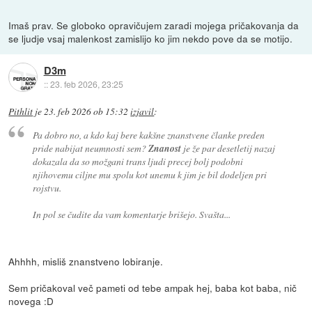
Imaš prav. Se globoko opravičujem zaradi mojega pričakovanja da
se ljudje vsaj malenkost zamislijo ko jim nekdo pove da se motijo.
D3m
::
23. feb 2026, 23:25
Pithlit
je
23. feb 2026 ob 15:32
izjavil
:
Pa dobro no, a kdo kaj bere kakšne znanstvene članke preden
pride nabijat neumnosti sem?
Znanost
je že par desetletij nazaj
dokazala da so možgani trans ljudi precej bolj podobni
njihovemu ciljne mu spolu kot unemu k jim je bil dodeljen pri
rojstvu.
In pol se čudite da vam komentarje brišejo. Svašta...
Ahhhh, misliš znanstveno lobiranje.
Sem pričakoval več pameti od tebe ampak hej, baba kot baba, nič
novega :D