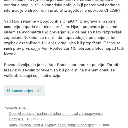
vendarle stopil v stik s kanadsko policijo in ji posredoval dodatne
informacije o strelki, ki jih je zbral iz zgodovine uporabe ChatGPT.
Van Rootselaar je v pogovorih s ChatGPT preigravala različne
scenarije napada s strelnim orožjem. Njene pogovore je zaznal
sistem za avtomatizirano preverjanje, o čemer so nato razpravljali
zaposleni. Nekateri so menili, da napovedujejo udejanjenje teh
vzgibov v resničnem življenju, drugi niso bili prepričani. Očitno so
imeli prav prvi, saj je Van Rootselaar 10. februarja letos napad tudi
izvedla.
Povedati velja, da je bila Van Rootselaar znanka policije. Zaradi
težav z duševnim zdravjem so bili policisti na njenem domu že
večkrat, zasegli so ji tudi orožje.
56 komentarjev
Preberite si še…
OpenAI bo zaradi sodne odredbe shranjeval vse pogovore s
ChatGPT
::
6. jun 2025
Kako uporaba ChatGPT vpliva na druženje in počutje?
::
22. mar