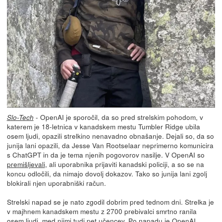
- OpenAI je sporočil, da so pred strelskim pohodom, v
Slo-Tech
katerem je 18-letnica v kanadskem mestu Tumbler Ridge ubila
osem ljudi, opazili strelkino nenavadno obnašanje. Dejali so, da so
junija lani opazili, da Jesse Van Rootselaar neprimerno komunicira
s ChatGPT in da je tema njenih pogovorov nasilje. V OpenAI so
premišljevali
, ali uporabnika prijaviti kanadski policiji, a so se na
koncu odločili, da nimajo dovolj dokazov. Tako so junija lani zgolj
blokirali njen uporabniški račun.
Strelski napad se je nato zgodil dobrim pred tednom dni. Strelka je
v majhnem kanadskem mestu z 2700 prebivalci smrtno ranila
osem ljudi, med njimi tudi pet učencev. Po napadu je OpenAI