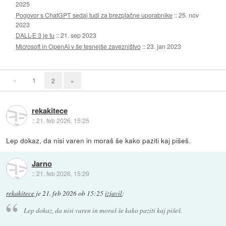
2025
Pogovor s ChatGPT sedaj tudi za brezplačne uporabnike
::
25. nov
2023
DALL-E 3 je tu
::
21. sep 2023
Microsoft in OpenAI v še tesnejše zavezništvo
::
23. jan 2023
«
1
2
»
rekakitece
::
21. feb 2026, 15:25
Lep dokaz, da nisi varen in moraš še kako paziti kaj pišeš.
Jarno
::
21. feb 2026, 15:29
rekakitece
je
21. feb 2026 ob 15:25
izjavil
:
Lep dokaz, da nisi varen in moraš še kako paziti kaj pišeš.