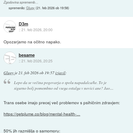
Zgodovina sprememb…
spremenilo:
Glugy
(
21. feb 2026 ob 19:58
)
D3m
::
21. feb 2026, 20:00
Opozarjamo na očitno napako.
besame
::
21. feb 2026, 20:25
Glugy
je
21. feb 2026 ob 19:57
izjavil
:
Lepo da se večina pogovarja o spolu napadalca/ke. To je
sigurno bolj pomembno od vsega ostalga v novici ane? Jao....
Trans osebe imajo precej več problemov s psihičnim zdravjem:
https://getplume.co/blog/mental-health-...
50% jih razmišlja o samomoru: