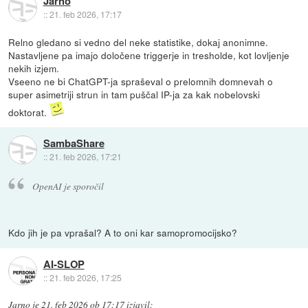
Jarno
::
21. feb 2026, 17:17
Relno gledano si vedno del neke statistike, dokaj anonimne.
Nastavljene pa imajo določene triggerje in tresholde, kot lovljenje
nekih izjem.
Vseeno ne bi ChatGPT-ja spraševal o prelomnih domnevah o
super asimetriji strun in tam puščal IP-ja za kak nobelovski
doktorat.
SambaShare
::
21. feb 2026, 17:21
OpenAI je sporočil
Kdo jih je pa vprašal? A to oni kar samopromocijsko?
AI-SLOP
::
21. feb 2026, 17:25
Jarno
je
21. feb 2026 ob 17:17
izjavil
: