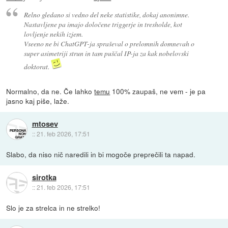
Relno gledano si vedno del neke statistike, dokaj anonimne.
Nastavljene pa imajo določene triggerje in tresholde, kot
lovljenje nekih izjem.
Vseeno ne bi ChatGPT-ja spraševal o prelomnih domnevah o
super asimetriji strun in tam puščal IP-ja za kak nobelovski
doktorat.
Normalno, da ne. Če lahko
temu
100% zaupaš, ne vem - je pa
jasno kaj piše, laže.
mtosev
::
21. feb 2026, 17:51
Slabo, da niso nič naredili in bi mogoče preprečili ta napad.
sirotka
::
21. feb 2026, 17:51
Slo je za strelca in ne strelko!