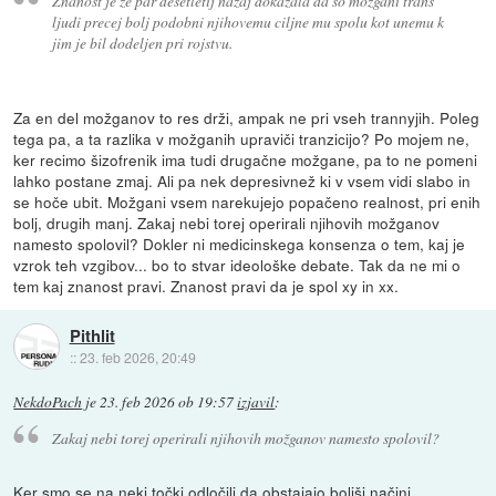
Znanost je že par desetletij nazaj dokazala da so možgani trans
ljudi precej bolj podobni njihovemu ciljne mu spolu kot unemu k
jim je bil dodeljen pri rojstvu.
Za en del možganov to res drži, ampak ne pri vseh trannyjih. Poleg
tega pa, a ta razlika v možganih upraviči tranzicijo? Po mojem ne,
ker recimo šizofrenik ima tudi drugačne možgane, pa to ne pomeni
lahko postane zmaj. Ali pa nek depresivnež ki v vsem vidi slabo in
se hoče ubit. Možgani vsem narekujejo popačeno realnost, pri enih
bolj, drugih manj. Zakaj nebi torej operirali njihovih možganov
namesto spolovil? Dokler ni medicinskega konsenza o tem, kaj je
vzrok teh vzgibov... bo to stvar ideološke debate. Tak da ne mi o
tem kaj znanost pravi. Znanost pravi da je spol xy in xx.
Pithlit
::
23. feb 2026, 20:49
NekdoPach
je
23. feb 2026 ob 19:57
izjavil
:
Zakaj nebi torej operirali njihovih možganov namesto spolovil?
Ker smo se na neki točki odločili da obstajajo boljši načini