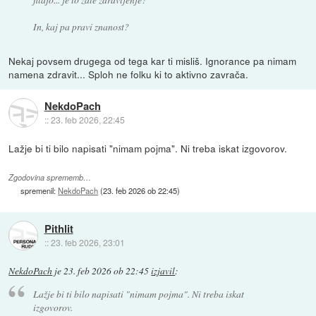
In, kaj pa pravi znanost?
Nekaj povsem drugega od tega kar ti misliš. Ignorance pa nimam
namena zdravit... Sploh ne folku ki to aktivno zavrača.
NekdoPach
::
23. feb 2026, 22:45
Lažje bi ti bilo napisati "nimam pojma". Ni treba iskat izgovorov.
Zgodovina sprememb…
spremenil:
NekdoPach
(
23. feb 2026 ob 22:45
)
Pithlit
::
23. feb 2026, 23:01
NekdoPach
je
23. feb 2026 ob 22:45
izjavil
:
Lažje bi ti bilo napisati "nimam pojma". Ni treba iskat
izgovorov.