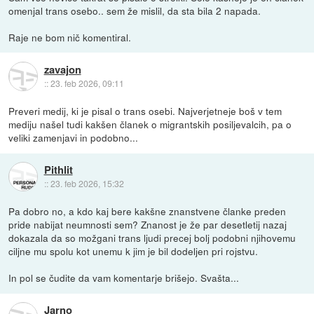
omenjal trans osebo.. sem že mislil, da sta bila 2 napada.
Raje ne bom nič komentiral.
zavajon
::
23. feb 2026, 09:11
Preveri medij, ki je pisal o trans osebi. Najverjetneje boš v tem
mediju našel tudi kakšen članek o migrantskih posiljevalcih, pa o
veliki zamenjavi in podobno...
Pithlit
::
23. feb 2026, 15:32
Pa dobro no, a kdo kaj bere kakšne znanstvene članke preden
pride nabijat neumnosti sem? Znanost je že par desetletij nazaj
dokazala da so možgani trans ljudi precej bolj podobni njihovemu
ciljne mu spolu kot unemu k jim je bil dodeljen pri rojstvu.
In pol se čudite da vam komentarje brišejo. Svašta...
Jarno