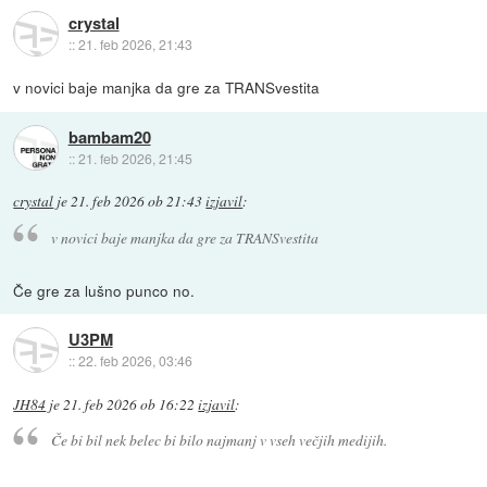
crystal
::
21. feb 2026, 21:43
v novici baje manjka da gre za TRANSvestita
bambam20
::
21. feb 2026, 21:45
crystal
je
21. feb 2026 ob 21:43
izjavil
:
v novici baje manjka da gre za TRANSvestita
Če gre za lušno punco no.
U3PM
::
22. feb 2026, 03:46
JH84
je
21. feb 2026 ob 16:22
izjavil
:
Če bi bil nek belec bi bilo najmanj v vseh večjih medijih.