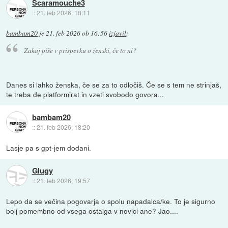
Scaramouche3
::
21. feb 2026, 18:11
bambam20
je
21. feb 2026 ob 16:56
izjavil
:
Zakaj piše v prispevku o ženski, če to ni?
Danes si lahko ženska, če se za to odločiš. Če se s tem ne strinjaš,
te treba de platformirat in vzeti svobodo govora...
bambam20
::
21. feb 2026, 18:20
Lasje pa s gpt-jem dodani.
Glugy
::
21. feb 2026, 19:57
Lepo da se večina pogovarja o spolu napadalca/ke. To je sigurno
bolj pomembno od vsega ostalga v novici ane? Jao....