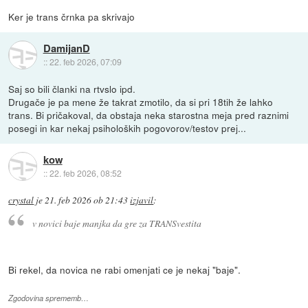
Ker je trans črnka pa skrivajo
DamijanD
::
22. feb 2026, 07:09
Saj so bili članki na rtvslo ipd.
Drugače je pa mene že takrat zmotilo, da si pri 18tih že lahko
trans. Bi pričakoval, da obstaja neka starostna meja pred raznimi
posegi in kar nekaj psiholoških pogovorov/testov prej...
kow
::
22. feb 2026, 08:52
crystal
je
21. feb 2026 ob 21:43
izjavil
:
v novici baje manjka da gre za TRANSvestita
Bi rekel, da novica ne rabi omenjati ce je nekaj "baje".
Zgodovina sprememb…