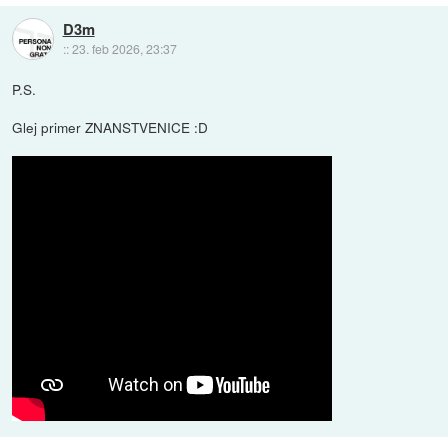
D3m
::
23. feb 2026, 23:37
P.S.
Glej primer ZNANSTVENICE :D