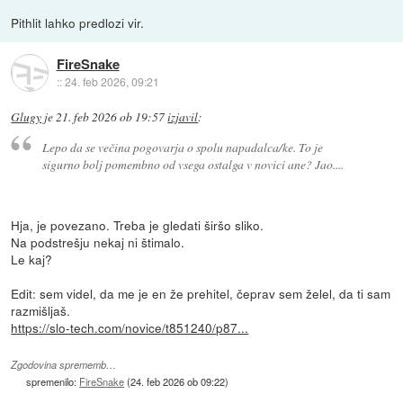
Pithlit lahko predlozi vir.
FireSnake
::
24. feb 2026, 09:21
Glugy
je
21. feb 2026 ob 19:57
izjavil
:
Lepo da se večina pogovarja o spolu napadalca/ke. To je
sigurno bolj pomembno od vsega ostalga v novici ane? Jao....
Hja, je povezano. Treba je gledati širšo sliko.
Na podstrešju nekaj ni štimalo.
Le kaj?
Edit: sem videl, da me je en že prehitel, čeprav sem želel, da ti sam
razmišljaš.
https://slo-tech.com/novice/t851240/p87...
Zgodovina sprememb…
spremenilo:
FireSnake
(
24. feb 2026 ob 09:22
)