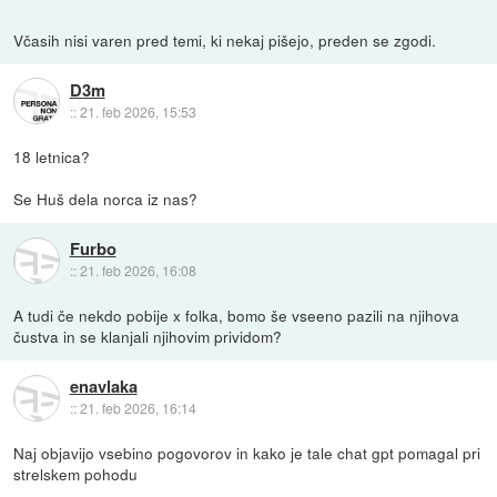
Včasih nisi varen pred temi, ki nekaj pišejo, preden se zgodi.
D3m
::
21. feb 2026, 15:53
18 letnica?
Se Huš dela norca iz nas?
Furbo
::
21. feb 2026, 16:08
A tudi če nekdo pobije x folka, bomo še vseeno pazili na njihova
čustva in se klanjali njihovim prividom?
enavlaka
::
21. feb 2026, 16:14
Naj objavijo vsebino pogovorov in kako je tale chat gpt pomagal pri
strelskem pohodu