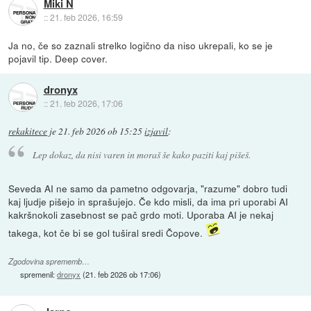
Miki N
::
21. feb 2026, 16:59
Ja no, če so zaznali strelko logično da niso ukrepali, ko se je
pojavil tip. Deep cover.
dronyx
::
21. feb 2026, 17:06
rekakitece
je
21. feb 2026 ob 15:25
izjavil
:
Lep dokaz, da nisi varen in moraš še kako paziti kaj pišeš.
Seveda AI ne samo da pametno odgovarja, "razume" dobro tudi
kaj ljudje pišejo in sprašujejo. Če kdo misli, da ima pri uporabi AI
kakršnokoli zasebnost se pač grdo moti. Uporaba AI je nekaj
takega, kot če bi se gol tuširal sredi Čopove.
Zgodovina sprememb…
spremenil:
dronyx
(
21. feb 2026 ob 17:06
)