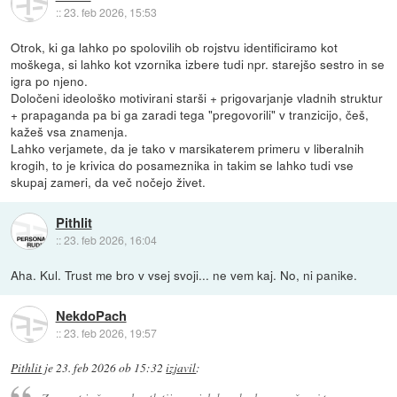
::
23. feb 2026, 15:53
Otrok, ki ga lahko po spolovilih ob rojstvu identificiramo kot
moškega, si lahko kot vzornika izbere tudi npr. starejšo sestro in se
igra po njeno.
Določeni ideološko motivirani starši + prigovarjanje vladnih struktur
+ prapaganda pa bi ga zaradi tega "pregovorili" v tranzicijo, češ,
kažeš vsa znamenja.
Lahko verjamete, da je tako v marsikaterem primeru v liberalnih
krogih, to je krivica do posameznika in takim se lahko tudi vse
skupaj zameri, da več nočejo živet.
Pithlit
::
23. feb 2026, 16:04
Aha. Kul. Trust me bro v vsej svoji... ne vem kaj. No, ni panike.
NekdoPach
::
23. feb 2026, 19:57
Pithlit
je
23. feb 2026 ob 15:32
izjavil
: