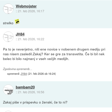
Webmojster
::
21. feb 2026, 16:17
strelko
JH84
::
21. feb 2026, 16:22
Pa to je neverjetno, niti ene novice v nobenem drugem mediju pri
nas nisem zasledil.Zakaj? Ker se gre za transvetita. Če bi bil nek
belec bi bilo najmanj v vseh večjih medijih.
Zgodovina sprememb…
spremenil:
JH84
(
21. feb 2026 ob 16:24
)
bambam20
::
21. feb 2026, 16:56
Zakaj piše v prispevku o ženski, če to ni?