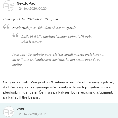
NekdoPach
::
24. feb 2026, 00:20
Pithlit
je
23. feb 2026 ob 23:01
izjavil
:
NekdoPach
je
23. feb 2026 ob 22:45
izjavil
:
Lažje bi ti bilo napisati "nimam pojma". Ni treba
iskat izgovorov.
Imaš prav. Se globoko opravičujem zaradi mojega pričakovanja
da se ljudje vsaj malenkost zamislijo ko jim nekdo pove da se
motijo.
Sem se zamislil. Vsega skup 3 sekunde sem rabil, da sem ugotovil,
da brez kančka poznavanja širiš pravljice, ki so ti jih natvezili neki
ideološki influencerji. Če imaš pa kakšen bolj medicinski argument,
pa kar spill the beans.
kow
::
24. feb 2026, 08:41