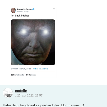
endelin
::
25. apr 2022, 22:57
Haha da bi kandidiral za predsednika. Elon namreč :D