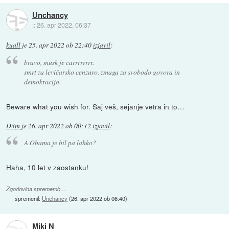
Unchancy
::
26. apr 2022, 06:37
kuall
je
25. apr 2022 ob 22:40
izjavil
:
bravo, musk je carrrrrrrr.
smrt za levičarsko cenzuro, zmaga za svobodo govora in
demokracijo.
Beware what you wish for. Saj veš, sejanje vetra in to…
D3m
je
26. apr 2022 ob 00:12
izjavil
:
A Obama je bil pa lahko?
Haha, 10 let v zaostanku!
Zgodovina sprememb…
spremenil:
Unchancy
(
26. apr 2022 ob 06:40
)
Miki N