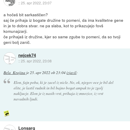
::
25. apr 2022, 23:07
a hočeš bit sarkastičen?
saj če prihaja iz bogate družine to pomeni, da ima kvalitetne gene
in je to dobra stvar. ne pa slaba, kot to prikazujejo fovš
komunajzarji.
če prihajaš iz družine, kjer so same zgube to pomeni, da so tvoji
geni bolj zanič.
nejcek74
::
25. apr 2022, 23:08
Bela_Krajina
je
25. apr 2022 ob 23:04
izjavil
:
Elon, fajn poba, ki je zacel iz nicle. No, ok, njegov oce je bil del
elite, je lastil rudnik in bil bajno bogat ampak to je zgolj
nakljucje. Elon je iz nasih vrst, prihaja iz mnozice, iz vrst
navadnih ljudi.
Lonsarg