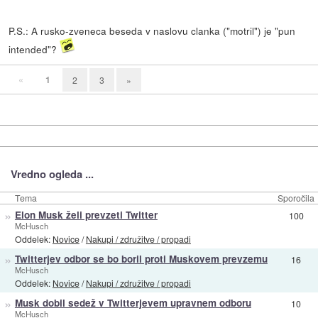
P.S.: A rusko-zveneca beseda v naslovu clanka ("motril") je "pun
intended"?
«
1
2
3
»
Vredno ogleda ...
Tema
Sporočila
»
Elon Musk želi prevzeti Twitter
100
McHusch
Oddelek:
Novice
/
Nakupi / združitve / propadi
»
Twitterjev odbor se bo boril proti Muskovem prevzemu
16
McHusch
Oddelek:
Novice
/
Nakupi / združitve / propadi
»
Musk dobil sedež v Twitterjevem upravnem odboru
10
McHusch