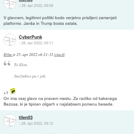
::
26. apr 2022, 09:08
V glavnem, legitimni politiki bodo verjetno prisiljeni zamenjati
platformo. Janša in Trump bosta ostala.
CyberPunk
::
26. apr 2022, 09:11
D3m
je
25. apr 2022 ob 21:32
izjavil
:
To Elon.
Snežinkice pa v jok.
+1
On ima vsaj glavo na pravem mestu. Za razliko od kaksnega
Bezosa, ki je tipicen oligarh v najslabsem pomenu besede.
tilen03
::
26. apr 2022, 09:12