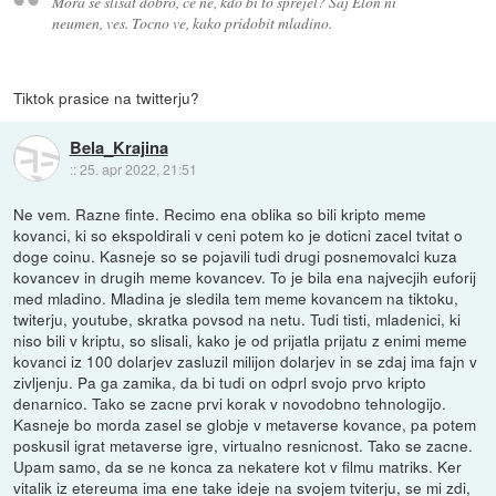
Mora se slisat dobro, ce ne, kdo bi to sprejel? Saj Elon ni
neumen, ves. Tocno ve, kako pridobit mladino.
Tiktok prasice na twitterju?
Bela_Krajina
::
25. apr 2022, 21:51
Ne vem. Razne finte. Recimo ena oblika so bili kripto meme
kovanci, ki so ekspoldirali v ceni potem ko je doticni zacel tvitat o
doge coinu. Kasneje so se pojavili tudi drugi posnemovalci kuza
kovancev in drugih meme kovancev. To je bila ena najvecjih euforij
med mladino. Mladina je sledila tem meme kovancem na tiktoku,
twiterju, youtube, skratka povsod na netu. Tudi tisti, mladenici, ki
niso bili v kriptu, so slisali, kako je od prijatla prijatu z enimi meme
kovanci iz 100 dolarjev zasluzil milijon dolarjev in se zdaj ima fajn v
zivljenju. Pa ga zamika, da bi tudi on odprl svojo prvo kripto
denarnico. Tako se zacne prvi korak v novodobno tehnologijo.
Kasneje bo morda zasel se globje v metaverse kovance, pa potem
poskusil igrat metaverse igre, virtualno resnicnost. Tako se zacne.
Upam samo, da se ne konca za nekatere kot v filmu matriks. Ker
vitalik iz etereuma ima ene take ideje na svojem tviterju, se mi zdi,