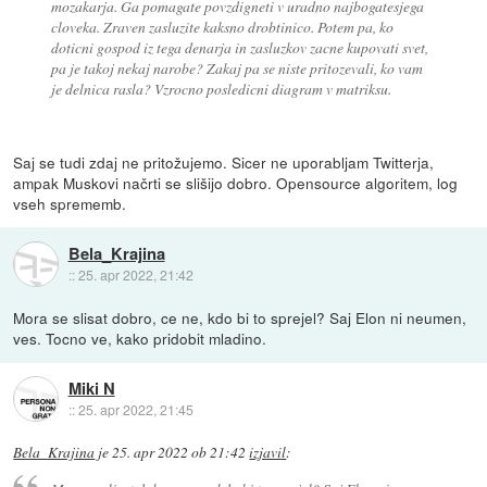
mozakarja. Ga pomagate povzdigneti v uradno najbogatesjega
cloveka. Zraven zasluzite kaksno drobtinico. Potem pa, ko
doticni gospod iz tega denarja in zasluzkov zacne kupovati svet,
pa je takoj nekaj narobe? Zakaj pa se niste pritozevali, ko vam
je delnica rasla? Vzrocno posledicni diagram v matriksu.
Saj se tudi zdaj ne pritožujemo. Sicer ne uporabljam Twitterja,
ampak Muskovi načrti se slišijo dobro. Opensource algoritem, log
vseh sprememb.
Bela_Krajina
::
25. apr 2022, 21:42
Mora se slisat dobro, ce ne, kdo bi to sprejel? Saj Elon ni neumen,
ves. Tocno ve, kako pridobit mladino.
Miki N
::
25. apr 2022, 21:45
Bela_Krajina
je
25. apr 2022 ob 21:42
izjavil
: