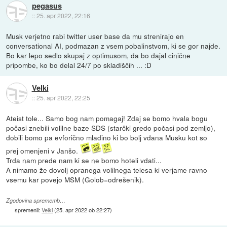
pegasus
::
25. apr 2022, 22:16
Musk verjetno rabi twitter user base da mu strenirajo en
conversational AI, podmazan z vsem pobalinstvom, ki se gor najde.
Bo kar lepo sedlo skupaj z optimusom, da bo dajal cinične
pripombe, ko bo delal 24/7 po skladiščih ... :D
Velki
::
25. apr 2022, 22:25
Ateist tole... Samo bog nam pomagaj! Zdaj se bomo hvala bogu
počasi znebili volilne baze SDS (starčki gredo počasi pod zemljo),
dobili bomo pa evforično mladino ki bo bolj vdana Musku kot so
prej omenjeni v Janšo.
Trda nam prede nam ki se ne bomo hoteli vdati...
A nimamo že dovolj opranega volilnega telesa ki verjame ravno
vsemu kar povejo MSM (Golob=odrešenik).
Zgodovina sprememb…
spremenil:
Velki
(
25. apr 2022 ob 22:27
)