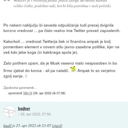
Wokičev je v twitterju polno, prava zalega. Bo moral naredit
veliko čistko, podobno taki, kot bi bila potrebna v naši politiki.
Po nekem naključju bi seveda odpuščanja tudi precej dvignila
borzno vrednost ... pa čisto realno ima Twitter preveč zaposlenih.
Kakorkoli ... vrednost Twitterja itak ni finančna ampak je bolj
pomemben element v novem stilu javno-zasebne politike, kjer ne
veš kdo jebe koga (in kakšnega spola je).
Zato potihem upam, da je Musk vseeno malo nesposoben in bo
firmo zjebal do konca - ali pa nalašč.
Ampak to so verjetno
zgolj sanje. :/
Zgodovina sprememb…
spremenil:
Miki N
(
26. apr 2022 ob 07:38
)
bajker
::
26. apr 2022, 07:56
kuall
je
25. apr 2022 ob 23:07
izjavil
: