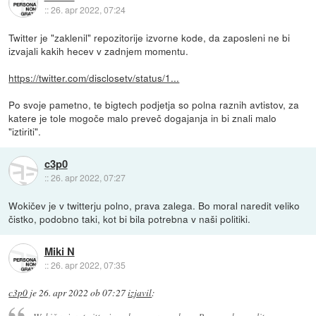
::
26. apr 2022, 07:24
Twitter je "zaklenil" repozitorije izvorne kode, da zaposleni ne bi
izvajali kakih hecev v zadnjem momentu.
https://twitter.com/disclosetv/status/1...
Po svoje pametno, te bigtech podjetja so polna raznih avtistov, za
katere je tole mogoče malo preveč dogajanja in bi znali malo
"iztiriti".
c3p0
::
26. apr 2022, 07:27
Wokičev je v twitterju polno, prava zalega. Bo moral naredit veliko
čistko, podobno taki, kot bi bila potrebna v naši politiki.
Miki N
::
26. apr 2022, 07:35
c3p0
je
26. apr 2022 ob 07:27
izjavil
: