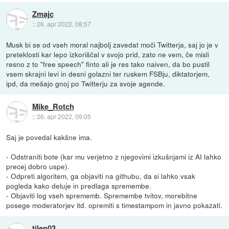
Zmajc
::
26. apr 2022, 08:57
Musk bi se od vseh moral najbolj zavedat moči Twitterja, saj jo je v
preteklosti kar lepo izkoriščal v svojo prid, zato ne vem, če misli
resno z to "free speech" finto ali je res tako naiven, da bo pustil
vsem skrajni levi in desni golazni ter ruskem FSBju, diktatorjem,
ipd, da mešajo gnoj po Twitterju za svoje agende.
Mike_Rotch
::
26. apr 2022, 09:05
Saj je povedal kakšne ima.
- Odstraniti bote (kar mu verjetno z njegovimi izkušnjami iz AI lahko
precej dobro uspe).
- Odpreti algoritem, ga objaviti na githubu, da si lahko vsak
pogleda kako deluje in predlaga spremembe.
- Objaviti log vseh sprememb. Spremembe tvitov, morebitne
posege moderatorjev itd. opremiti s timestampom in javno pokazati.
tilen03