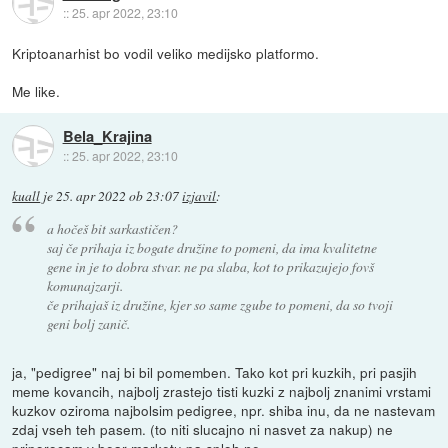
::
25. apr 2022, 23:10
Kriptoanarhist bo vodil veliko medijsko platformo.
Me like.
Bela_Krajina
::
25. apr 2022, 23:10
kuall
je
25. apr 2022 ob 23:07
izjavil
:
a hočeš bit sarkastičen?
saj če prihaja iz bogate družine to pomeni, da ima kvalitetne
gene in je to dobra stvar. ne pa slaba, kot to prikazujejo fovš
komunajzarji.
če prihajaš iz družine, kjer so same zgube to pomeni, da so tvoji
geni bolj zanič.
ja, "pedigree" naj bi bil pomemben. Tako kot pri kuzkih, pri pasjih
meme kovancih, najbolj zrastejo tisti kuzki z najbolj znanimi vrstami
kuzkov oziroma najbolsim pedigree, npr. shiba inu, da ne nastevam
zdaj vseh teh pasem. (to niti slucajno ni nasvet za nakup) ne