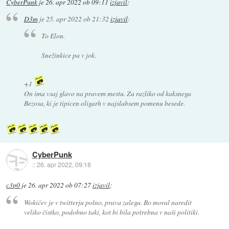
CyberPunk
je
26. apr 2022 ob 09:11
izjavil
:
D3m
je
25. apr 2022 ob 21:32
izjavil
:
To Elon.
Snežinkice pa v jok.
+1
On ima vsaj glavo na pravem mestu. Za razliko od kaksnega
Bezosa, ki je tipicen oligarh v najslabsem pomenu besede.
CyberPunk
::
26. apr 2022, 09:18
c3p0
je
26. apr 2022 ob 07:27
izjavil
:
Wokičev je v twitterju polno, prava zalega. Bo moral naredit
veliko čistko, podobno taki, kot bi bila potrebna v naši politiki.