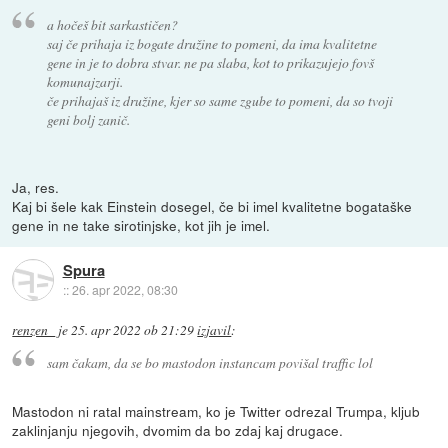
a hočeš bit sarkastičen?
saj če prihaja iz bogate družine to pomeni, da ima kvalitetne
gene in je to dobra stvar. ne pa slaba, kot to prikazujejo fovš
komunajzarji.
če prihajaš iz družine, kjer so same zgube to pomeni, da so tvoji
geni bolj zanič.
Ja, res.
Kaj bi šele kak Einstein dosegel, če bi imel kvalitetne bogataške
gene in ne take sirotinjske, kot jih je imel.
Spura
::
26. apr 2022, 08:30
renzen_
je
25. apr 2022 ob 21:29
izjavil
:
sam čakam, da se bo mastodon instancam povišal traffic lol
Mastodon ni ratal mainstream, ko je Twitter odrezal Trumpa, kljub
zaklinjanju njegovih, dvomim da bo zdaj kaj drugace.