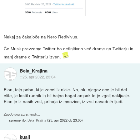
Nekaj za čakajoče na
Nero Redivivus
.
Če Musk prevzame Twitter bo definitivno več drame na Twitterju in
manj drame o Twitterju izven.
Bela_Krajina
::
25. apr 2022, 23:04
Elon, fajn poba, ki je zacel iz nicle. No, ok, njegov oce je bil del
elite, je lastil rudnik in bil bajno bogat ampak to je zgolj nakljucje.
Elon je iz nasih vrst, prihaja iz mnozice, iz vrst navadnih ljudi.
Zgodovina sprememb…
spremenilo:
Bela_Krajina
(
25. apr 2022 ob 23:05
)
kuall