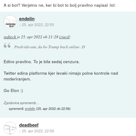
A si bot? Verjetno ne, ker bi bot to bolj pravilno napisal :lol:
endelin
::
25. apr 2022, 22:55
redtech
je
25. apr 2022 ob 21:28
izjavil
:
Predvidevam, da bo Trump back online :D
Edino pravilno. To je bila sedaj cenzura.
Twitter edina platforma kjer levaki nimajo polne kontrole nad
moderiranjem.
Go Elon :)
Zgodovina sprememb…
spremenil:
endelin
(
25. apr 2022 ob 22:56
)
deadbeef
::
25. apr 2022, 22:56