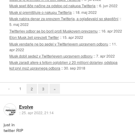
Musk spet išče načine za odstop od nakupa Twitterja
::
6. jun 2022
Musk si premišljuje o nakupu Twitterja
::
18. maj 2022
Musk nabira denar za prevzem Twitterja, a oglaševalci so skeptični
::
5. maj 2022
Twitterjev odbor se bo boril proti Muskovem prevzemu
::
16. apr 2022
Elon Musk želi prevzeti Twitter
::
15. apr 2022
Musk vendarle ne bo sedel v Twitterjevem upravnem odboru
::
11.
apr 2022
Musk dobil sedež v Twitterjevem upravnem odboru
::
7. apr 2022
Musk zaradi afere s tvitom oglobljen z 20 milijoni dolarjev, odstopa
kot prvi mož upravnega odbora
::
30. sep 2018
«
1
2
3
»
Evolve
::
25. apr 2022, 21:14
just in
twitter RIP