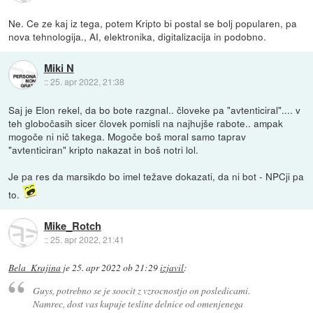
Ne. Ce ze kaj iz tega, potem Kripto bi postal se bolj popularen, pa
nova tehnologija., AI, elektronika, digitalizacija in podobno.
Miki N
::
25. apr 2022, 21:38
Saj je Elon rekel, da bo bote razgnal.. človeke pa "avtenticiral".... v
teh globočasih sicer človek pomisli na najhujše rabote.. ampak
mogoče ni nič takega. Mogoče boš moral samo taprav
"avtenticiran" kripto nakazat in boš notri lol.
Je pa res da marsikdo bo imel težave dokazati, da ni bot - NPCji pa
to.
Mike_Rotch
::
25. apr 2022, 21:41
Bela_Krajina
je
25. apr 2022 ob 21:29
izjavil
:
Guys, potrebno se je soocit z vzrocnostjo on posledicami.
Namrec, dost vas kupuje tesline delnice od omenjenega