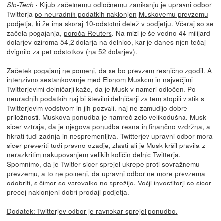
- Kljub začetnemu odločnemu
zanikanju
je upravni odbor
Slo-Tech
Twitterja
po neuradnih podatkih naklonjen
Muskovemu prevzemu
podjetja
, ki že ima
skoraj 10-odstotni delež v podjetju
. Včeraj so se
začela pogajanja,
poroča Reuters
. Na mizi je še vedno 44 milijard
dolarjev oziroma 54,2 dolarja na delnico, kar je danes njen tečaj
dvignilo za pet odstotkov (na 52 dolarjev).
Začetek pogajanj ne pomeni, da se bo prevzem resnično zgodil. A
intenzivno sestankovanje med Elonom Muskom in največjimi
Twitterjevimi delničarji kaže, da je Musk v nameri odločen. Po
neuradnih podatkih naj bi številni delničarji za tem stopili v stik s
Twitterjevim vodstvom in jih pozvali, naj ne zamudijo dobre
priložnosti. Muskova ponudba je namreč zelo velikodušna. Musk
sicer vztraja, da je njegova ponudba resna in finančno vzdržna, a
hkrati tudi zadnja in nespremenljiva. Twitterjev upravni odbor mora
sicer preveriti tudi pravno ozadje, zlasti ali je Musk kršil pravila z
nerazkritim nakupovanjem velikih količin delnic Twitterja.
Spomnimo, da je Twitter sicer sprejel ukrepe proti sovražnemu
prevzemu, a to ne pomeni, da upravni odbor ne more prevzema
odobriti, s čimer se varovalke ne sprožijo. Večji investitorji so sicer
precej naklonjeni dobri prodaji podjetja.
Dodatek: Twitterjev odbor je ravnokar sprejel ponudbo.