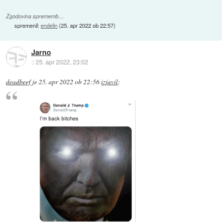
Zgodovina sprememb…
spremenil:
endelin
(
25. apr 2022 ob 22:57
)
Jarno
::
25. apr 2022, 23:02
deadbeef
je
25. apr 2022 ob 22:56
izjavil
: