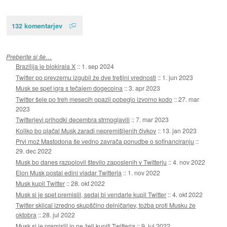
132 komentarjev
Preberite si še…
Brazilija je blokirala X
::
1. sep 2024
Twitter po prevzemu izgubil že dve tretjini vrednosti
::
1. jun 2023
Musk se spet igra s tečajem dogecoina
::
3. apr 2023
Twitter šele po treh mesecih opazil pobeglo izvorno kodo
::
27. mar
2023
Twitterjevi prihodki decembra strmoglavili
::
7. mar 2023
Koliko bo plačal Musk zaradi nepremišljenih čivkov
::
13. jan 2023
Prvi mož Mastodona še vedno zavrača ponudbe o sofinanciranju
::
29. dec 2022
Musk bo danes razpolovil število zaposlenih v Twitterju
::
4. nov 2022
Elon Musk postal edini vladar Twitterja
::
1. nov 2022
Musk kupil Twitter
::
28. okt 2022
Musk si je spet premislil, sedaj bi vendarle kupil Twitter
::
4. okt 2022
Twitter sklical izredno skupščino delničarjev, tožba proti Musku že
oktobra
::
28. jul 2022
Musk si je premislil in ne želi kupiti Twitterja
::
9. jul 2022