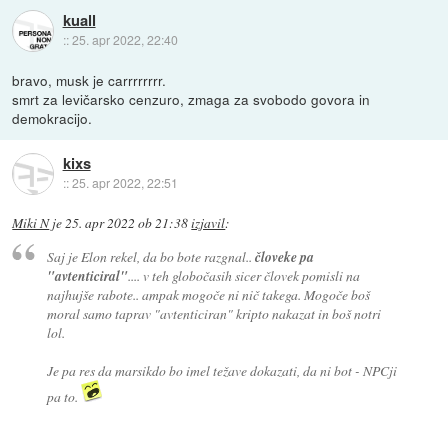
kuall
::
25. apr 2022, 22:40
bravo, musk je carrrrrrrr.
smrt za levičarsko cenzuro, zmaga za svobodo govora in
demokracijo.
kixs
::
25. apr 2022, 22:51
Miki N
je
25. apr 2022 ob 21:38
izjavil
:
Saj je Elon rekel, da bo bote razgnal..
človeke pa
"avtenticiral"
.... v teh globočasih sicer človek pomisli na
najhujše rabote.. ampak mogoče ni nič takega. Mogoče boš
moral samo taprav "avtenticiran" kripto nakazat in boš notri
lol.
Je pa res da marsikdo bo imel težave dokazati, da ni bot - NPCji
pa to.