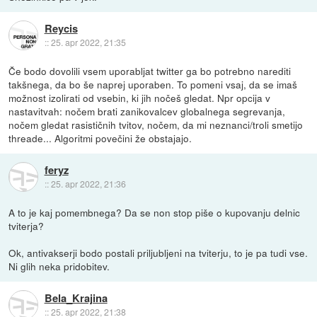
Reycis
::
25. apr 2022, 21:35
Če bodo dovolili vsem uporabljat twitter ga bo potrebno narediti
takšnega, da bo še naprej uporaben. To pomeni vsaj, da se imaš
možnost izolirati od vsebin, ki jih nočeš gledat. Npr opcija v
nastavitvah: nočem brati zanikovalcev globalnega segrevanja,
nočem gledat rasističnih tvitov, nočem, da mi neznanci/troli smetijo
threade... Algoritmi povečini že obstajajo.
feryz
::
25. apr 2022, 21:36
A to je kaj pomembnega? Da se non stop piše o kupovanju delnic
tviterja?
Ok, antivakserji bodo postali priljubljeni na tviterju, to je pa tudi vse.
Ni glih neka pridobitev.
Bela_Krajina
::
25. apr 2022, 21:38