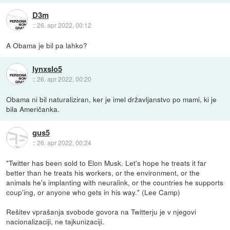
D3m
::
26. apr 2022, 00:12
A Obama je bil pa lahko?
lynxslo5
::
26. apr 2022, 00:20
Obama ni bil naturaliziran, ker je imel državljanstvo po mami, ki je
bila Američanka.
gus5
::
26. apr 2022, 00:24
"Twitter has been sold to Elon Musk. Let's hope he treats it far
better than he treats his workers, or the environment, or the
animals he's implanting with neuralink, or the countries he supports
coup'ing, or anyone who gets in his way." (Lee Camp)
Rešitev vprašanja svobode govora na Twitterju je v njegovi
nacionalizaciji, ne tajkunizaciji.