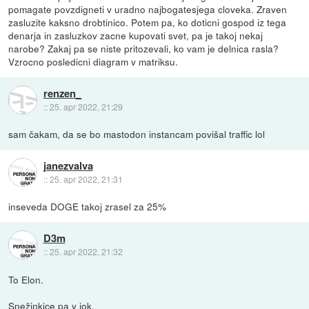
pomagate povzdigneti v uradno najbogatesjega cloveka. Zraven
zasluzite kaksno drobtinico. Potem pa, ko doticni gospod iz tega
denarja in zasluzkov zacne kupovati svet, pa je takoj nekaj
narobe? Zakaj pa se niste pritozevali, ko vam je delnica rasla?
Vzrocno posledicni diagram v matriksu.
renzen_
::
25. apr 2022, 21:29
sam čakam, da se bo mastodon instancam povišal traffic lol
janezvalva
::
25. apr 2022, 21:31
inseveda DOGE takoj zrasel za 25%
D3m
::
25. apr 2022, 21:32
To Elon.
Snežinkice pa v jok.