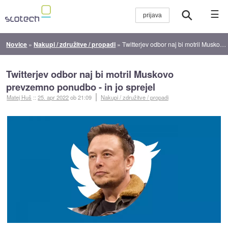
☰
Novice
»
Nakupi / združitve / propadi
»
Twitterjev odbor naj bi motril Muskovo prevzemno ponudbo - in jo sprejel
Twitterjev odbor naj bi motril Muskovo
prevzemno ponudbo - in jo sprejel
Matej Huš
::
25. apr 2022
ob 21:09
Nakupi / združitve / propadi