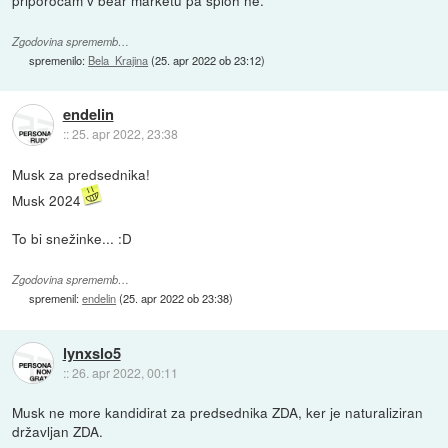
priporocam v bear marketu pa sploh ne.
Zgodovina sprememb…
spremenilo:
Bela_Krajina
(
25. apr 2022 ob 23:12
)
endelin
::
25. apr 2022, 23:38
Musk za predsednika!
Musk 2024
To bi snežinke... :D
Zgodovina sprememb…
spremenil:
endelin
(
25. apr 2022 ob 23:38
)
lynxslo5
::
26. apr 2022, 00:11
Musk ne more kandidirat za predsednika ZDA, ker je naturaliziran
državljan ZDA.