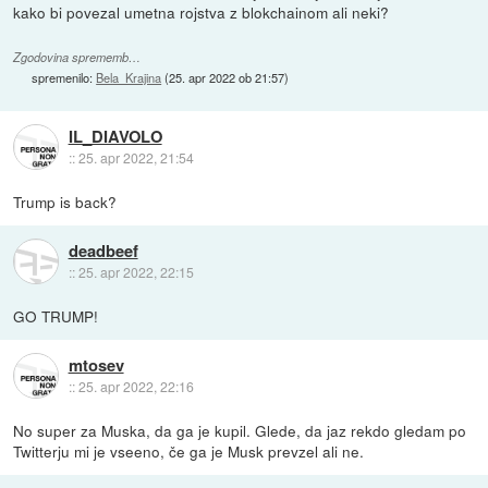
kako bi povezal umetna rojstva z blokchainom ali neki?
Zgodovina sprememb…
spremenilo:
Bela_Krajina
(
25. apr 2022 ob 21:57
)
IL_DIAVOLO
::
25. apr 2022, 21:54
Trump is back?
deadbeef
::
25. apr 2022, 22:15
GO TRUMP!
mtosev
::
25. apr 2022, 22:16
No super za Muska, da ga je kupil. Glede, da jaz rekdo gledam po
Twitterju mi je vseeno, če ga je Musk prevzel ali ne.