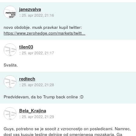
janezvalva
::
25. apr 2022, 21:16
novo obdobje. musk pravkar kupil twitter:
https://www.zerohedge.com/markets/twitt...
tilen03
::
25. apr 2022, 21:17
Svašta.
redtech
::
25. apr 2022, 21:28
Predvidevam, da bo Trump back online :D
Bela_Krajina
::
25. apr 2022, 21:29
Guys, potrebno se je soocit z vzrocnostjo on posledicami. Namrec,
dost vas kupuje tesline delnice od omenjenega mozakarja. Ga