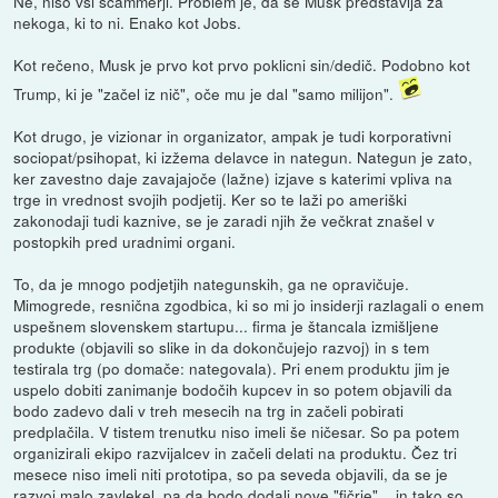
Ne, niso vsi scammerji. Problem je, da se Musk predstavlja za
nekoga, ki to ni. Enako kot Jobs.
Kot rečeno, Musk je prvo kot prvo poklicni sin/dedič. Podobno kot
Trump, ki je "začel iz nič", oče mu je dal "samo milijon".
Kot drugo, je vizionar in organizator, ampak je tudi korporativni
sociopat/psihopat, ki izžema delavce in nategun. Nategun je zato,
ker zavestno daje zavajajoče (lažne) izjave s katerimi vpliva na
trge in vrednost svojih podjetij. Ker so te laži po ameriški
zakonodaji tudi kaznive, se je zaradi njih že večkrat znašel v
postopkih pred uradnimi organi.
To, da je mnogo podjetjih nategunskih, ga ne opravičuje.
Mimogrede, resnična zgodbica, ki so mi jo insiderji razlagali o enem
uspešnem slovenskem startupu... firma je štancala izmišljene
produkte (objavili so slike in da dokončujejo razvoj) in s tem
testirala trg (po domače: nategovala). Pri enem produktu jim je
uspelo dobiti zanimanje bodočih kupcev in so potem objavili da
bodo zadevo dali v treh mesecih na trg in začeli pobirati
predplačila. V tistem trenutku niso imeli še ničesar. So pa potem
organizirali ekipo razvijalcev in začeli delati na produktu. Čez tri
mesece niso imeli niti prototipa, so pa seveda objavili, da se je
razvoj malo zavlekel, pa da bodo dodali nove "fičrje"... in tako so