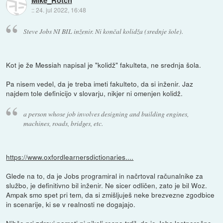
::
24. jul 2022, 16:48
Steve Jobs NI BIL inženir. Ni končal kolidža (srednje šole).
Kot je že Messiah napisal je "kolidž" fakulteta, ne srednja šola.
Pa nisem vedel, da je treba imeti fakulteto, da si inženir. Jaz
najdem tole definicijo v slovarju, nikjer ni omenjen kolidž.
a person whose job involves designing and building engines,
machines, roads, bridges, etc.
https://www.oxfordlearnersdictionaries....
Glede na to, da je Jobs programiral in načrtoval računalnike za
službo, je definitivno bil inženir. Ne sicer odličen, zato je bil Woz.
Ampak smo spet pri tem, da si zmišljuješ neke brezvezne zgodbice
in scenarije, ki se v realnosti ne dogajajo.
Nihče pri zdravi pameti ni nikoli resno trdil, da je Jobs lastnoročno