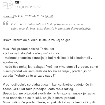
XIIT
::
11. jul 2022, 19:12
poweroff
je
9. jul 2022 ob 12:58
izjavil
:
Počasi boste tudi ostali videli, da je tip navaden scammer -
edino to je, da ima veliko denarja in zaposluje dobre inženirje.
Bravo, mislim da si edini ki šteka za kaj se gre.
Musk želi prodati delnice Tesle, ker:
- je borzni balonček začel puščati zrak,
- makroekonomska situacija je bolj v riti kot je bila kadarkoli v
zgodovini,
- noče čez nekaj let razlagati "veš, na vrhu sem bil vreden, samo
nisem prodal ker sem mislil da bo šlo še višje", preden jih bo
vprašal "kebab za tu ali za s sabo?"
Vrednosti delnic so plaha ptica in kar konkretno padejo, če jih
začne CEO kar tako prodajati. Zato rabiš razlog.
Bezos tudi ne bi prodal svojih delnic Amazona, ampak je ravno
tako naneslo da se je ločil, pa jih je moral prodati.
Musk tudi noče prodati Tesle, ampak jih žal mora ker želi kupiti