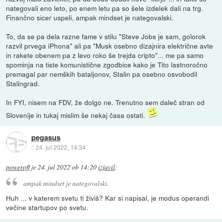
nategovali eno leto, po enem letu pa so šele izdelek dali na trg.
Finančno sicer uspeli, ampak mindset je nategovalski.
To, da se pa dela razne fame v stilu "Steve Jobs je sam, golorok
razvil prvega iPhona" ali pa "Musk osebno dizajnira električne avte
in rakete obenem pa z levo roko še trejda cripto"... me pa samo
spominja na tiste komunistične zgodbice kako je Tito lastnoročno
premagal par nemških bataljonov, Stalin pa osebno osvobodil
Stalingrad.
In FYI, nisem na FDV, že dolgo ne. Trenutno sem daleč stran od
Slovenije in tukaj mislim še nekaj časa ostati.
pegasus
::
24. jul 2022, 14:34
poweroff
je
24. jul 2022 ob 14:20
izjavil
:
ampak mindset je nategovalski.
Huh ... v katerem svetu ti živiš? Kar si napisal, je modus operandi
večine startupov po svetu.