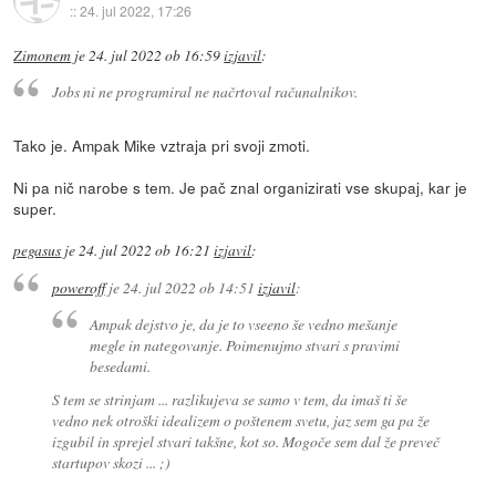
::
24. jul 2022, 17:26
Zimonem
je
24. jul 2022 ob 16:59
izjavil
:
Jobs ni ne programiral ne načrtoval računalnikov.
Tako je. Ampak Mike vztraja pri svoji zmoti.
Ni pa nič narobe s tem. Je pač znal organizirati vse skupaj, kar je
super.
pegasus
je
24. jul 2022 ob 16:21
izjavil
:
poweroff
je
24. jul 2022 ob 14:51
izjavil
:
Ampak dejstvo je, da je to vseeno še vedno mešanje
megle in nategovanje. Poimenujmo stvari s pravimi
besedami.
S tem se strinjam ... razlikujeva se samo v tem, da imaš ti še
vedno nek otroški idealizem o poštenem svetu, jaz sem ga pa že
izgubil in sprejel stvari takšne, kot so. Mogoče sem dal že preveč
startupov skozi ... ;)