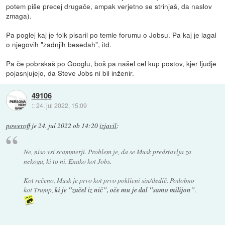
potem piše precej drugače, ampak verjetno se strinjaš, da naslov
zmaga).
Pa poglej kaj je folk pisaril po temle forumu o Jobsu. Pa kaj je lagal
o njegovih "zadnjih besedah", itd.
Pa če pobrskaš po Googlu, boš pa našel cel kup postov, kjer ljudje
pojasnjujejo, da Steve Jobs ni bil inženir.
49106
::
24. jul 2022, 15:09
poweroff
je
24. jul 2022 ob 14:20
izjavil
:
Ne, niso vsi scammerji. Problem je, da se Musk predstavlja za
nekoga, ki to ni. Enako kot Jobs.
Kot rečeno, Musk je prvo kot prvo poklicni sin/dedič. Podobno
kot Trump,
ki je "začel iz nič", oče mu je dal "samo milijon"
.