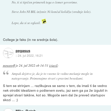
No, ti si tipičen primerek tega o čemer govorimo.
Steve Jobs NI BIL inženir. Ni končal kolidža (srednje šole).
Lepo, da si se oglasil.
College je faks (in ne srednja šola).
pegasus
::
24. jul 2022, 16:21
poweroff
je
24. jul 2022 ob 14:51
izjavil
:
Ampak dejstvo je, da je to vseeno še vedno mešanje megle in
nategovanje. Poimenujmo stvari s pravimi besedami.
S tem se strinjam ... razlikujeva se samo v tem, da imaš ti še vedno
nek otroški idealizem o poštenem svetu, jaz sem ga pa že izgubil in
sprejel stvari takšne, kot so. Mogoče sem dal že preveč startupov
skozi ... ;)
Mike_Rotch