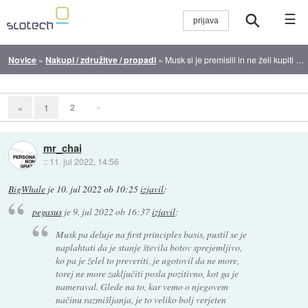
☰
Novice
»
Nakupi / združitve / propadi
»
Musk si je premislil in ne želi kupiti Twitterja
2
»
«
1
mr_chai
::
11. jul 2022, 14:56
BigWhale
je
10. jul 2022 ob 10:25
izjavil
:
pegasus
je
9. jul 2022 ob 16:37
izjavil
:
Musk pa deluje na first principles basis, pustil se je
naplahtati da je stanje števila botov sprejemljivo,
ko pa je želel to preveriti, je ugotovil da ne more,
torej ne more zaključiti posla pozitivno, kot ga je
nameraval. Glede na to, kar vemo o njegovem
načinu razmišljanja, je to veliko bolj verjeten