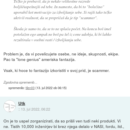
Težko je prebavit, da je nekdo velikostne razrede
boljši/uspešnejši od tebe. In namesto, da bi to "bolečino"
uporabil kot motivacijo za izboljšanje sebe. Si rajši tako težko
ukriviš realnost, da se prepričaš da je tip "scammer".
Škoda je samo to, da se to ne splača počet. Na koncu boš imel
potolažen ego ampak ne boš pa šel iz cone udobja, ki bi lahko
rezultirala v osebni rasti / izboljšanju sebe.
Problem je, da vi povelicujete osebe, ne ideje, skupnosti, ekipe.
Pac ta "lone genius" ameriska fantazija.
Vsak, ki hoce to fantazijo izkoristiti v svoj prid, je scammer.
Zgodovina sprememb…
spremenilo:
tilen03
(
13. jul 2022 ob 06:15
)
Utk
::
13. jul 2022, 06:22
On je to uspel zorganizirati, da so prišli ven tudi neki produkti. Vi
ne. Tistih 10,000 inženirjev bi brez njega delalo v NASI, fordu, itd.,