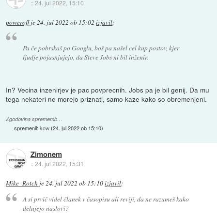
::
24. jul 2022, 15:10
poweroff
je
24. jul 2022 ob 15:02
izjavil
:
Pa če pobrskaš po Googlu, boš pa našel cel kup postov, kjer
ljudje pojasnjujejo, da Steve Jobs ni bil inženir.
In? Vecina inzenirjev je pac povprecnih. Jobs pa je bil genij. Da mu
tega nekateri ne morejo priznati, samo kaze kako so obremenjeni.
Zgodovina sprememb…
spremenil:
kow
(
24. jul 2022 ob 15:10
)
Zimonem
::
24. jul 2022, 15:31
Mike_Rotch
je
24. jul 2022 ob 15:10
izjavil
:
A si prvič videl članek v časopisu ali reviji, da ne razumeš kako
delujejo naslovi?