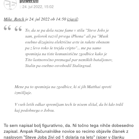
poweroff
::
24. jul 2022, 15:02
Mike_Rotch
je
24. jul 2022 ob 14:50
izjavil
:
To, da se pa dela razne fame v stilu "Steve Jobs je
sam, golorok razvil prvega iPhona" ali pa "Musk
osebno dizajnira električne avte in rakete obenem
pa z levo roko še trejda cripto"... me pa samo
spominja na tiste komunistične zgodbice kako je
Tito lastnoročno premagal par nemških bataljonov,
Stalin pa osebno osvobodil Stalingrad.
Mene pa to spominja na zgodbice, ki si jih Matthai sproti
izmišljuje.
V vseh letih odkar spremljam tech še nisem slišal, da bi kdo trdil
kaj podobnega o Jobsu.
To sem napisal bolj figurativno, da. Ni točno tega nihče dobesedno
zapisal. Ampak Računalniške novice so recimo objavile članek z
naslovom "Steve Jobs živi od 1 dolarja na leto" (sicer v članku