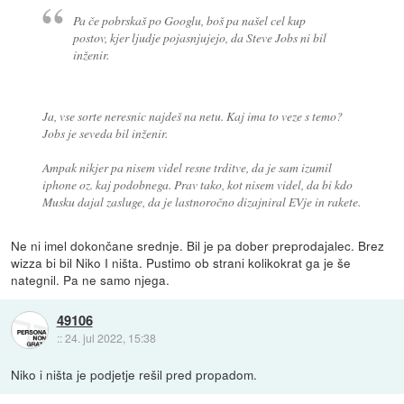
Pa če pobrskaš po Googlu, boš pa našel cel kup
postov, kjer ljudje pojasnjujejo, da Steve Jobs ni bil
inženir.
Ja, vse sorte neresnic najdeš na netu. Kaj ima to veze s temo?
Jobs je seveda bil inženir.
Ampak nikjer pa nisem videl resne trditve, da je sam izumil
iphone oz. kaj podobnega. Prav tako, kot nisem videl, da bi kdo
Musku dajal zasluge, da je lastnoročno dizajniral EVje in rakete.
Ne ni imel dokončane srednje. Bil je pa dober preprodajalec. Brez
wizza bi bil Niko I ništa. Pustimo ob strani kolikokrat ga je še
nategnil. Pa ne samo njega.
49106
::
24. jul 2022, 15:38
Niko i ništa je podjetje rešil pred propadom.