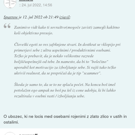
::
24. jul 2022, 14:56
Sparrow
je
12. jul 2022 ob 21:49
izjavil
:
Zanimivo vidt kako ti sovraštvo(mogoče zavist) zamegli kakšrno
koli objektivno presojo.
Človeški egoti so res zafrknjene stvari. In dostkrat se vklopijo pri
primerjavi sebe z ultra uspešnimi / produktivnimi osebami.
Težko je prebavit, da je nekdo velikostne razrede
boljši/uspešnejši od tebe. In namesto, da bi to "bolečino"
uporabil kot motivacijo za izboljšanje sebe. Si rajši tako težko
ukriviš realnost, da se prepričaš da je tip "scammer".
Škoda je samo to, da se to ne splača počet. Na koncu boš imel
potolažen ego ampak ne boš pa šel iz cone udobja, ki bi lahko
rezultirala v osebni rasti / izboljšanju sebe.
O ubozec, ki ne locis med osebami rojenimi z zlato zlico v ustih in
ostalimi.