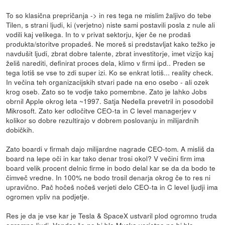
To so klasična prepričanja -> in res tega ne mislim žaljivo do tebe
Tilen, s strani ljudi, ki (verjetno) niste sami postavili posla z nule ali
vodili kaj velikega. In to v privat sektorju, kjer če ne prodaš
produkta/storitve propadeš. Ne moreš si predstavljat kako težko je
navdušit ljudi, zbrat dobre talente, zbrat investitorje, imet vizijo kaj
želiš narediti, definirat proces dela, klimo v firmi ipd.. Preden se
tega lotiš se vse to zdi super izi. Ko se enkrat lotiš... reality check.
In večina teh organizacijskih stvari pade na eno osebo - ali ozek
krog oseb. Zato so te vodje tako pomembne. Zato je lahko Jobs
obrnil Apple okrog leta ~1997. Satja Nedella prevetril in posodobil
Mikrosoft. Zato ker odločitve CEO-ta in C level managerjev v
kolikor so dobre rezultirajo v dobrem poslovanju in milijardnih
dobičkih.
Zato boardi v firmah dajo milijardne nagrade CEO-tom. A misliš da
board na lepe oči in kar tako denar trosi okol? V večini firm ima
board velik procent delnic firme in bodo delal kar se da da bodo te
čimveč vredne. In 100% ne bodo trosil denarja okrog če to res ni
upravično. Pač hočeš nočeš verjeti delo CEO-ta in C level ljudji ima
ogromen vpliv na podjetje.
Res je da je vse kar je Tesla & SpaceX ustvaril plod ogromno truda