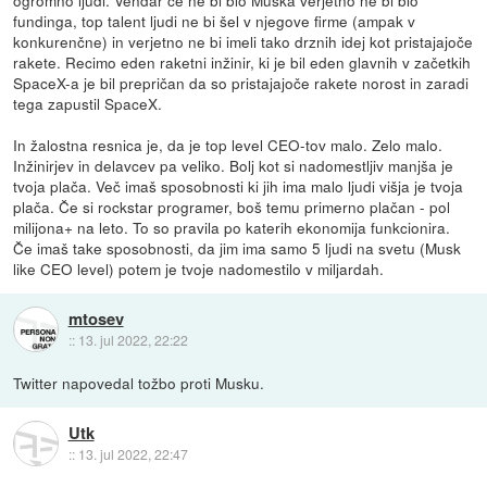
ogromno ljudi. Vendar če ne bi blo Muska verjetno ne bi blo
fundinga, top talent ljudi ne bi šel v njegove firme (ampak v
konkurenčne) in verjetno ne bi imeli tako drznih idej kot pristajajoče
rakete. Recimo eden raketni inžinir, ki je bil eden glavnih v začetkih
SpaceX-a je bil prepričan da so pristajajoče rakete norost in zaradi
tega zapustil SpaceX.
In žalostna resnica je, da je top level CEO-tov malo. Zelo malo.
Inžinirjev in delavcev pa veliko. Bolj kot si nadomestljiv manjša je
tvoja plača. Več imaš sposobnosti ki jih ima malo ljudi višja je tvoja
plača. Če si rockstar programer, boš temu primerno plačan - pol
milijona+ na leto. To so pravila po katerih ekonomija funkcionira.
Če imaš take sposobnosti, da jim ima samo 5 ljudi na svetu (Musk
like CEO level) potem je tvoje nadomestilo v miljardah.
mtosev
::
13. jul 2022, 22:22
Twitter napovedal tožbo proti Musku.
Utk
::
13. jul 2022, 22:47