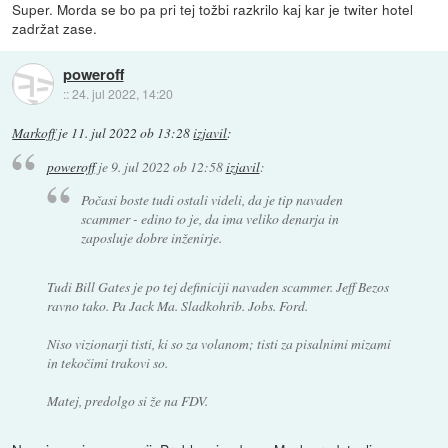
Super. Morda se bo pa pri tej tožbi razkrilo kaj kar je twiter hotel
zadržat zase.
poweroff
::
24. jul 2022, 14:20
Markoff
je
11. jul 2022 ob 13:28
izjavil
:
poweroff
je
9. jul 2022 ob 12:58
izjavil
:
Počasi boste tudi ostali videli, da je tip navaden
scammer - edino to je, da ima veliko denarja in
zaposluje dobre inženirje.
Tudi Bill Gates je po tej definiciji navaden scammer. Jeff Bezos
ravno tako. Pa Jack Ma. Sladkohrib. Jobs. Ford.
Niso vizionarji tisti, ki so za volanom; tisti za pisalnimi mizami
in tekočimi trakovi so.
Matej, predolgo si že na FDV.