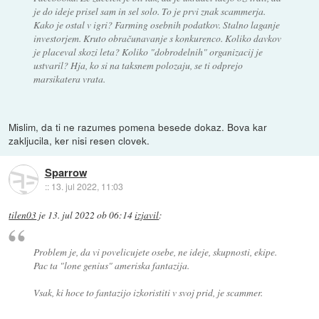
je do ideje prisel sam in sel solo. To je prvi znak scammerja.
Kako je ostal v igri? Farming osebnih podatkov. Stalno laganje
investorjem. Kruto obračunavanje s konkurenco. Koliko davkov
je placeval skozi leta? Koliko "dobrodelnih" organizacij je
ustvaril? Hja, ko si na taksnem polozaju, se ti odprejo
marsikatera vrata.
Mislim, da ti ne razumes pomena besede dokaz. Bova kar
zakljucila, ker nisi resen clovek.
Sparrow
::
13. jul 2022, 11:03
tilen03
je
13. jul 2022 ob 06:14
izjavil
:
Problem je, da vi povelicujete osebe, ne ideje, skupnosti, ekipe.
Pac ta "lone genius" ameriska fantazija.
Vsak, ki hoce to fantazijo izkoristiti v svoj prid, je scammer.