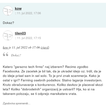
kow
::
11. jul 2022, 17:06
Dokaz?
tilen03
::
11. jul 2022, 17:15
kow
je
11. jul 2022 ob 17:06
izjavil
:
Dokaz?
Katero "garazno tech firmo" naj izberem? Recimo zgodbo
Facebooka. Ze zacetek je bil tak, da je ukradel idejo oz. trdil, da je
do ideje prisel sam in sel solo. To je prvi znak scammerja. Kako je
ostal v igri? Farming osebnih podatkov. Stalno laganje investorjem.
Kruto obračunavanje s konkurenco. Koliko davkov je placeval skozi
leta? Koliko "dobrodelnih" organizacij je ustvaril? Hja, ko si na
taksnem polozaju, se ti odprejo marsikatera vrata.
Zgodovina sprememb…