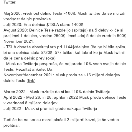
Twitter.
Maj 2020. vrednost delnic Tesle ~100$, Musk twittne da se mu zdi
vrednost delnic previsoka
Julij 2020: Ena delnica $TSLA stane 1400$
Avgust 2020: Delnice Tesle razdelijo (splitajo) na 5 delov -> če si
prej imel 1 delnico, vredno 2500$, imaš zdaj 5 delnic vrednih 500$
November 2021:
- TSLA doseže absolutni vrh pri 1144$/delnico (če ne bi bilo splita,
bi ena delnica stala 5720$, 57x toliko, kot takrat ko je Musk twitnil
da je cena delnic previsoka)
- Musk na Twitterju povpraša, če naj proda 10% vseh svojih delnic
Tesle. Rezultat ankete: Da.
November/december 2021: Musk proda za ~16 miljard dolarjev
delnic Tesle (
link
)
Marec 2022 - Musk razkrije da si lasti 10% delnic Twitterja.
April 2022 - Med 26. in 28. aprilom 2022 Musk proda delnice Tesle
v vrednosti 8 milijard dolarjev
Julij 2022 - Musk si premisli glede nakupa Twitterja
Tudi če bo na koncu moral plačati 2 milijardi kazni, je še vedno
profitiral.