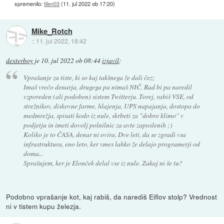
spremenilo:
tilen03
(
11. jul 2022 ob 17:20
)
Mike_Rotch
::
11. jul 2022, 18:42
dexterboy
je
10. jul 2022 ob 08:44
izjavil
:
Vprašanje za tiste, ki so kaj takšnega že dali čez;
Imaš vrečo denarja, drugega pa nimaš NIČ. Rad bi pa naredil
vzporeden (ali podoben) sistem Twitterju. Torej, rabiš VSE, od
strežnikov, diskovne farme, hlajenja, UPS napajanja, dostopa do
medmrežja, spisati kodo iz nule, skrbeti za "dobro klimo" v
podjetju in imeti dovolj polnilnic za avte zaposlenih ;)
Koliko je to ČASA, denar ni ovira. Dve leti, da se zgradi vsa
infrastruktura, eno leto, ker vmes lahko že delajo programerji od
doma...
Sprašujem, ker je Elonček delal vse iz nule. Zakaj ni še tu?
Podobno vprašanje kot, kaj rabiš, da narediš Eiflov stolp? Vrednost
ni v tistem kupu železja.