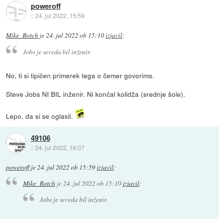
poweroff
::
24. jul 2022, 15:59
Mike_Rotch
je
24. jul 2022 ob 15:10
izjavil
:
Jobs je seveda bil inženir.
No, ti si tipičen primerek tega o čemer govorimo.
Steve Jobs NI BIL inženir. Ni končal kolidža (srednje šole).
Lepo, da si se oglasil.
49106
::
24. jul 2022, 16:07
poweroff
je
24. jul 2022 ob 15:59
izjavil
:
Mike_Rotch
je
24. jul 2022 ob 15:10
izjavil
:
Jobs je seveda bil inženir.