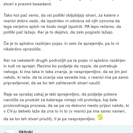
stvari s pravimi besedami.
Tako kot pač vemo, da vsi politiki obljubljajo stvari, za katere v
resnici dobro vedo, da izpolnitev ni odvisna od njih oziroma da
tega verjetno sploh ne bodo mogli izpolniti. PA lepo rečemo, da
politiki pač lažejo. Ker je to dejstvo, da zelo pogosto lažejo.
Če je to splošno razširjen pojav, in celo že sprejemljiv, pa to ni
nikakršno opravičilo.
Ker na nekaterih drugih področjih pa ta pojav ni splošno razširjen
in tudi ne sprejet. Recimo ko podjetje da razpis, da potrebuje
nekoga, ki ima taka in taka znanja, je nesprejemljivo, da se jim javi
nekdo, ki reče, da ta znanja vsa seveda ima, v resnici ima pa samo
pripravljenost, da se bo teh zahtevanih stvari naučil.
Raje se vprašaj zakaj je tebi sprejemljivo, da podjetje pobere
naročila za produkt za katerega nimajo niti prototipa, kaj šele
proizvodnega procesa, da se pa na delovno mesto prijavi nekdo, ki
v CV-ju debelo laže da zna to in to (v resnici pa ima samo namen,
da se bo teh stvari priučil), ti je pa nesprejemljivo.
tikitoki