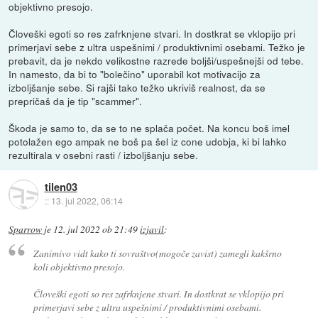
objektivno presojo.
Človeški egoti so res zafrknjene stvari. In dostkrat se vklopijo pri
primerjavi sebe z ultra uspešnimi / produktivnimi osebami. Težko je
prebavit, da je nekdo velikostne razrede boljši/uspešnejši od tebe.
In namesto, da bi to "bolečino" uporabil kot motivacijo za
izboljšanje sebe. Si rajši tako težko ukriviš realnost, da se
prepričaš da je tip "scammer".
Škoda je samo to, da se to ne splača počet. Na koncu boš imel
potolažen ego ampak ne boš pa šel iz cone udobja, ki bi lahko
rezultirala v osebni rasti / izboljšanju sebe.
tilen03
::
13. jul 2022, 06:14
Sparrow
je
12. jul 2022 ob 21:49
izjavil
:
Zanimivo vidt kako ti sovraštvo(mogoče zavist) zamegli kakšrno
koli objektivno presojo.
Človeški egoti so res zafrknjene stvari. In dostkrat se vklopijo pri
primerjavi sebe z ultra uspešnimi / produktivnimi osebami.