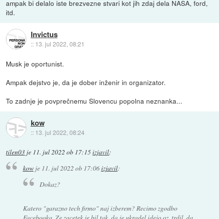
ampak bi delalo iste brezvezne stvari kot jih zdaj dela NASA, ford,
itd.
Invictus
::
13. jul 2022, 08:21
Musk je oportunist.
Ampak dejstvo je, da je dober inženir in organizator.
To zadnje je povprečnemu Slovencu popolna neznanka...
kow
::
13. jul 2022, 08:24
tilen03
je
11. jul 2022 ob 17:15
izjavil
:
kow
je
11. jul 2022 ob 17:06
izjavil
:
Dokaz?
Katero "garazno tech firmo" naj izberem? Recimo zgodbo
Facebooka. Ze zacetek je bil tak, da je ukradel idejo oz. trdil, da