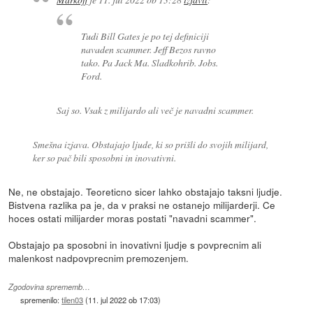
Tudi Bill Gates je po tej definiciji
navaden scammer. Jeff Bezos ravno
tako. Pa Jack Ma. Sladkohrib. Jobs.
Ford.
Saj so. Vsak z milijardo ali več je navadni scammer.
Smešna izjava. Obstajajo ljude, ki so prišli do svojih milijard,
ker so pač bili sposobni in inovativni.
Ne, ne obstajajo. Teoreticno sicer lahko obstajajo taksni ljudje.
Bistvena razlika pa je, da v praksi ne ostanejo milijarderji. Ce
hoces ostati milijarder moras postati "navadni scammer".
Obstajajo pa sposobni in inovativni ljudje s povprecnim ali
malenkost nadpovprecnim premozenjem.
Zgodovina sprememb…
spremenilo:
tilen03
(
11. jul 2022 ob 17:03
)