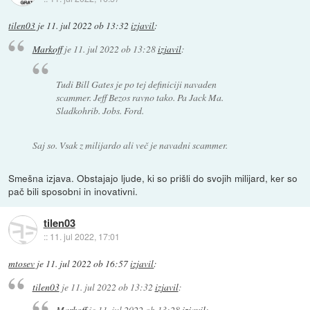
tilen03
je
11. jul 2022 ob 13:32
izjavil
:
Markoff
je
11. jul 2022 ob 13:28
izjavil
:
Tudi Bill Gates je po tej definiciji navaden
scammer. Jeff Bezos ravno tako. Pa Jack Ma.
Sladkohrib. Jobs. Ford.
Saj so. Vsak z milijardo ali več je navadni scammer.
Smešna izjava. Obstajajo ljude, ki so prišli do svojih milijard, ker so
pač bili sposobni in inovativni.
tilen03
::
11. jul 2022, 17:01
mtosev
je
11. jul 2022 ob 16:57
izjavil
:
tilen03
je
11. jul 2022 ob 13:32
izjavil
:
Markoff
je
11. jul 2022 ob 13:28
izjavil
: