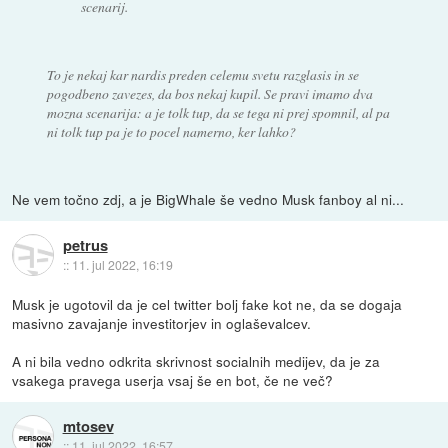
scenarij.
To je nekaj kar nardis preden celemu svetu razglasis in se
pogodbeno zavezes, da bos nekaj kupil. Se pravi imamo dva
mozna scenarija: a je tolk tup, da se tega ni prej spomnil, al pa
ni tolk tup pa je to pocel namerno, ker lahko?
Ne vem točno zdj, a je BigWhale še vedno Musk fanboy al ni...
petrus
::
11. jul 2022, 16:19
Musk je ugotovil da je cel twitter bolj fake kot ne, da se dogaja
masivno zavajanje investitorjev in oglaševalcev.
A ni bila vedno odkrita skrivnost socialnih medijev, da je za
vsakega pravega userja vsaj še en bot, če ne več?
mtosev
::
11. jul 2022, 16:57