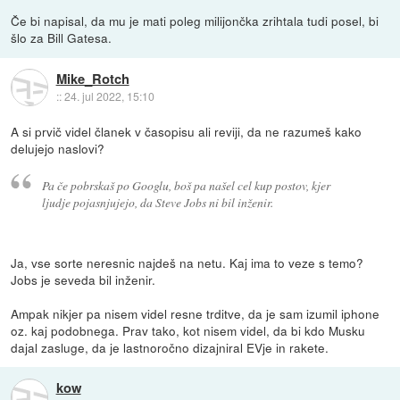
Če bi napisal, da mu je mati poleg milijončka zrihtala tudi posel, bi
šlo za Bill Gatesa.
Mike_Rotch
::
24. jul 2022, 15:10
A si prvič videl članek v časopisu ali reviji, da ne razumeš kako
delujejo naslovi?
Pa če pobrskaš po Googlu, boš pa našel cel kup postov, kjer
ljudje pojasnjujejo, da Steve Jobs ni bil inženir.
Ja, vse sorte neresnic najdeš na netu. Kaj ima to veze s temo?
Jobs je seveda bil inženir.
Ampak nikjer pa nisem videl resne trditve, da je sam izumil iphone
oz. kaj podobnega. Prav tako, kot nisem videl, da bi kdo Musku
dajal zasluge, da je lastnoročno dizajniral EVje in rakete.
kow