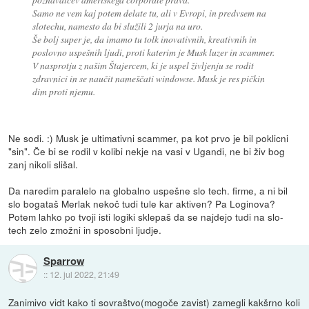
Samo ne vem kaj potem delate tu, ali v Evropi, in predvsem na
slotechu, namesto da bi služili 2 jurja na uro.
Še bolj super je, da imamo tu tolk inovativnih, kreativnih in
poslovno uspešnih ljudi, proti katerim je Musk luzer in scammer.
V nasprotju z našim Štajercem, ki je uspel življenju se rodit
zdravnici in se naučit nameščati windowse. Musk je res pičkin
dim proti njemu.
Ne sodi. :) Musk je ultimativni scammer, pa kot prvo je bil poklicni
"sin". Če bi se rodil v kolibi nekje na vasi v Ugandi, ne bi živ bog
zanj nikoli slišal.
Da naredim paralelo na globalno uspešne slo tech. firme, a ni bil
slo bogataš Merlak nekoč tudi tule kar aktiven? Pa Loginova?
Potem lahko po tvoji isti logiki sklepaš da se najdejo tudi na slo-
tech zelo zmožni in sposobni ljudje.
Sparrow
::
12. jul 2022, 21:49
Zanimivo vidt kako ti sovraštvo(mogoče zavist) zamegli kakšrno koli