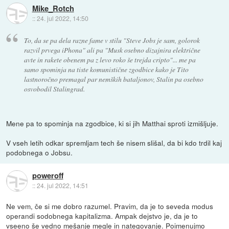
Mike_Rotch
::
24. jul 2022, 14:50
To, da se pa dela razne fame v stilu "Steve Jobs je sam, golorok
razvil prvega iPhona" ali pa "Musk osebno dizajnira električne
avte in rakete obenem pa z levo roko še trejda cripto"... me pa
samo spominja na tiste komunistične zgodbice kako je Tito
lastnoročno premagal par nemških bataljonov, Stalin pa osebno
osvobodil Stalingrad.
Mene pa to spominja na zgodbice, ki si jih Matthai sproti izmišljuje.
V vseh letih odkar spremljam tech še nisem slišal, da bi kdo trdil kaj
podobnega o Jobsu.
poweroff
::
24. jul 2022, 14:51
Ne vem, če si me dobro razumel. Pravim, da je to seveda modus
operandi sodobnega kapitalizma. Ampak dejstvo je, da je to
vseeno še vedno mešanje megle in nategovanje. Poimenujmo