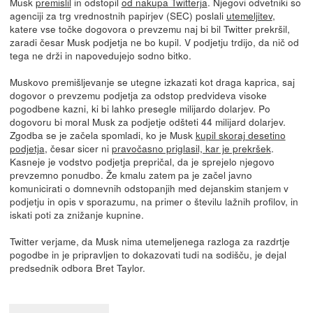
Musk
premislil
in odstopil
od nakupa Twitterja
. Njegovi odvetniki so
agenciji za trg vrednostnih papirjev (SEC) poslali
utemeljitev
,
katere vse točke dogovora o prevzemu naj bi bil Twitter prekršil,
zaradi česar Musk podjetja ne bo kupil. V podjetju trdijo, da nič od
tega ne drži in napovedujejo sodno bitko.
Muskovo premišljevanje se utegne izkazati kot draga kaprica, saj
dogovor o prevzemu podjetja za odstop predvideva visoke
pogodbene kazni, ki bi lahko presegle milijardo dolarjev. Po
dogovoru bi moral Musk za podjetje odšteti 44 milijard dolarjev.
Zgodba se je začela spomladi, ko je Musk
kupil skoraj desetino
podjetja
, česar sicer ni
pravočasno priglasil, kar je prekršek
.
Kasneje je vodstvo podjetja prepričal, da je sprejelo njegovo
prevzemno ponudbo. Že kmalu zatem pa je začel javno
komunicirati o domnevnih odstopanjih med dejanskim stanjem v
podjetju in opis v sporazumu, na primer o številu lažnih profilov, in
iskati poti za znižanje kupnine.
Twitter verjame, da Musk nima utemeljenega razloga za razdrtje
pogodbe in je pripravljen to dokazovati tudi na sodišču, je dejal
predsednik odbora Bret Taylor.