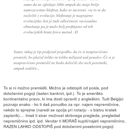
samo da ne zgledajo šibki ampak da znajo bolje
samozavestno blefirat, kako so suvereni. vse to se da
razložiti z evolucijo. blefiranje je nagrajeno
evolucijsko, kot je tudi odločenost. racioanlno
obnašanje pa je malo bolj prefinjeno od teh
evolucijskih brute force metod. :D
Samo, tukaj je tip podpisal pogodbo, da če si neupravičeno
premisli, bo plačal toliko in toliko milijard usd penalov. Če si je
neupravičeno premislil ne bodo določili slo-tech porotniki,
ampak sodišče...
To si ni možno premisliti. Možno je odstopiti od posla, pod
določenimi pogoji (lasten bankrot, ipd.). To je ameriško
kontinentalno pravo, ki ima dosti opraviti z angleškim. Tudi Belgijci
poznajo enako - ko ti daš ponudbo za npr. najem nepremičnine,
nekdo to sprejme (naredi se opcija pri notarju - v bistvu kratek
zapisnik).... Imaš ti sicer možnost skrbnega pregleda, pregledaš
nepremičnino ipd. ipd. Vendar ti MORAŠ kupiti/najeti nepremičnino,
RAZEN LAHKO ODSTOPIŠ pod določenimi posebnimi pogoji