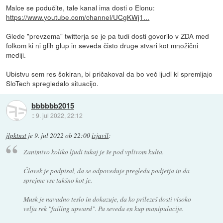
Malce se podučite, tale kanal ima dosti o Elonu:
https://www.youtube.com/channel/UCgKWj1...
Glede "prevzema" twitterja se je pa tudi dosti govorilo v ZDA med
folkom ki ni glih glup in seveda čisto druge stvari kot množični
mediji.
Ubistvu sem res šokiran, bi pričakoval da bo več ljudi ki spremljajo
SloTech spregledalo situacijo.
bbbbbb2015
::
9. jul 2022, 22:12
jlpktnst
je
9. jul 2022 ob 22:00
izjavil
:
Zanimivo koliko ljudi tukaj je še pod vplivom kulta.
Človek je podpisal, da se odpoveduje pregledu podjetja in da
sprejme vse takšno kot je.
Musk je navadno teslo in dokazuje, da ko prilezeš dosti visoko
velja rek "failing upward". Pa seveda en kup manipulacije.