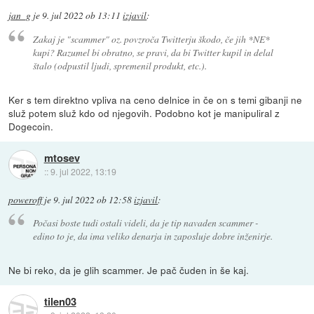
jan_g
je
9. jul 2022 ob 13:11
izjavil
:
Zakaj je "scammer" oz. povzroča Twitterju škodo, če jih *NE*
kupi? Razumel bi obratno, se pravi, da bi Twitter kupil in delal
štalo (odpustil ljudi, spremenil produkt, etc.).
Ker s tem direktno vpliva na ceno delnice in če on s temi gibanji ne
služ potem služ kdo od njegovih. Podobno kot je manipuliral z
Dogecoin.
mtosev
::
9. jul 2022, 13:19
poweroff
je
9. jul 2022 ob 12:58
izjavil
:
Počasi boste tudi ostali videli, da je tip navaden scammer -
edino to je, da ima veliko denarja in zaposluje dobre inženirje.
Ne bi reko, da je glih scammer. Je pač čuden in še kaj.
tilen03