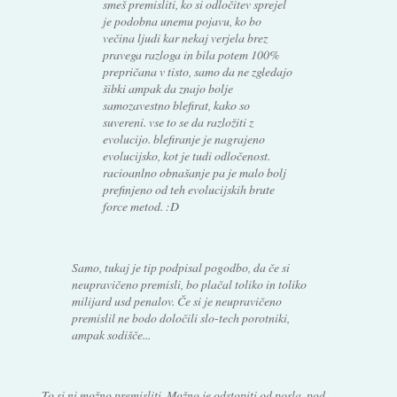
smeš premisliti, ko si odločitev sprejel
je podobna unemu pojavu, ko bo
večina ljudi kar nekaj verjela brez
pravega razloga in bila potem 100%
prepričana v tisto, samo da ne zgledajo
šibki ampak da znajo bolje
samozavestno blefirat, kako so
suvereni. vse to se da razložiti z
evolucijo. blefiranje je nagrajeno
evolucijsko, kot je tudi odločenost.
racioanlno obnašanje pa je malo bolj
prefinjeno od teh evolucijskih brute
force metod. :D
Samo, tukaj je tip podpisal pogodbo, da če si
neupravičeno premisli, bo plačal toliko in toliko
milijard usd penalov. Če si je neupravičeno
premislil ne bodo določili slo-tech porotniki,
ampak sodišče...
To si ni možno premisliti. Možno je odstopiti od posla, pod