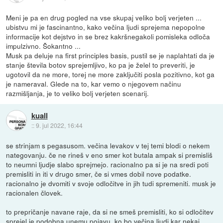
Meni je pa en drug pogled na vse skupaj veliko bolj verjeten ...
ubistvu mi je fascinantno, kako večina ljudi sprejema nepopolne
informacije kot dejstvo in se brez kakršnegakoli pomisleka odloča
impulzivno. Šokantno ...
Musk pa deluje na first principles basis, pustil se je naplahtati da je
stanje števila botov sprejemljivo, ko pa je želel to preveriti, je
ugotovil da ne more, torej ne more zaključiti posla pozitivno, kot ga
je nameraval. Glede na to, kar vemo o njegovem načinu
razmišljanja, je to veliko bolj verjeten scenarij.
kuall
::
9. jul 2022, 16:44
se strinjam s pegasusom. večina levakov v tej temi blodi o nekem
nategovanju. če ne rineš v eno smer kot butala ampak si premisliš
to neumni ljudje slabo sprejmejo. racionalno pa si je na sredi poti
premisliti in iti v drugo smer, če si vmes dobil nove podatke.
racionalno je dvomiti v svoje odločitve in jih tudi spremeniti. musk je
racionalen človek.
to prepričanje navane raje, da si ne smeš premisliti, ko si odločitev
sprejel je podobna unemu pojavu, ko bo večina ljudi kar nekaj