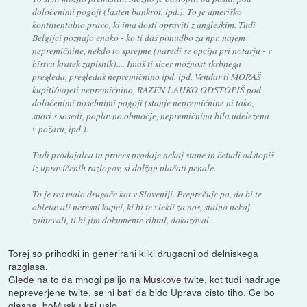
določenimi pogoji (lasten bankrot, ipd.). To je ameriško
kontinentalno pravo, ki ima dosti opraviti z angleškim. Tudi
Belgijci poznajo enako - ko ti daš ponudbo za npr. najem
nepremičnine, nekdo to sprejme (naredi se opcija pri notarju - v
bistvu kratek zapisnik).... Imaš ti sicer možnost skrbnega
pregleda, pregledaš nepremičnino ipd. ipd. Vendar ti MORAŠ
kupiti/najeti nepremičnino, RAZEN LAHKO ODSTOPIŠ pod
določenimi posebnimi pogoji (stanje nepremičnine ni tako,
spori s sosedi, poplavno območje, nepremičnina bila udeležena
v požaru, ipd.).
Tudi prodajalca ta proces prodaje nekaj stane in četudi odstopiš
iz upravičenih razlogov, si dolžan plačati penale.
To je res malo drugače kot v Sloveniji. Preprečuje pa, da bi te
obletavali neresni kupci, ki bi te vlekli za nos, stalno nekaj
zahtevali, ti bi jim dokumente rihtal, dokazoval...
Torej so prihodki in generirani kliki drugacni od delniskega
razglasa.
Glede na to da mnogi palijo na Muskove twite, kot tudi nadruge
nepreverjene twite, se ni bati da bido Uprava cisto tiho. Ce bo
glasna, boMusku kaj uslo.