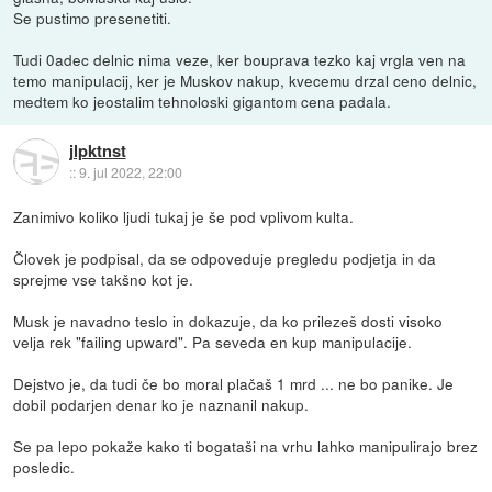
Se pustimo presenetiti.
Tudi 0adec delnic nima veze, ker bouprava tezko kaj vrgla ven na
temo manipulacij, ker je Muskov nakup, kvecemu drzal ceno delnic,
medtem ko jeostalim tehnoloski gigantom cena padala.
jlpktnst
::
9. jul 2022, 22:00
Zanimivo koliko ljudi tukaj je še pod vplivom kulta.
Človek je podpisal, da se odpoveduje pregledu podjetja in da
sprejme vse takšno kot je.
Musk je navadno teslo in dokazuje, da ko prilezeš dosti visoko
velja rek "failing upward". Pa seveda en kup manipulacije.
Dejstvo je, da tudi če bo moral plačaš 1 mrd ... ne bo panike. Je
dobil podarjen denar ko je naznanil nakup.
Se pa lepo pokaže kako ti bogataši na vrhu lahko manipulirajo brez
posledic.