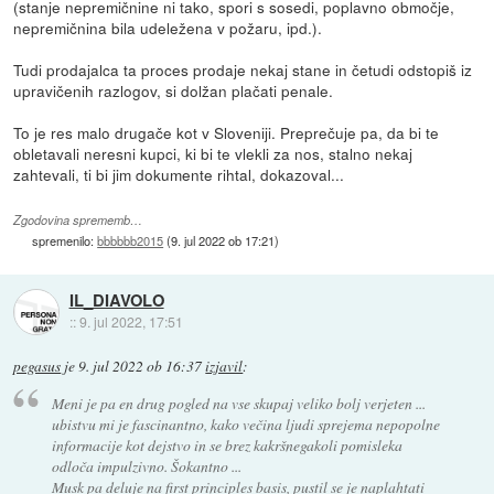
(stanje nepremičnine ni tako, spori s sosedi, poplavno območje,
nepremičnina bila udeležena v požaru, ipd.).
Tudi prodajalca ta proces prodaje nekaj stane in četudi odstopiš iz
upravičenih razlogov, si dolžan plačati penale.
To je res malo drugače kot v Sloveniji. Preprečuje pa, da bi te
obletavali neresni kupci, ki bi te vlekli za nos, stalno nekaj
zahtevali, ti bi jim dokumente rihtal, dokazoval...
Zgodovina sprememb…
spremenilo:
bbbbbb2015
(
9. jul 2022 ob 17:21
)
IL_DIAVOLO
::
9. jul 2022, 17:51
pegasus
je
9. jul 2022 ob 16:37
izjavil
:
Meni je pa en drug pogled na vse skupaj veliko bolj verjeten ...
ubistvu mi je fascinantno, kako večina ljudi sprejema nepopolne
informacije kot dejstvo in se brez kakršnegakoli pomisleka
odloča impulzivno. Šokantno ...
Musk pa deluje na first principles basis, pustil se je naplahtati