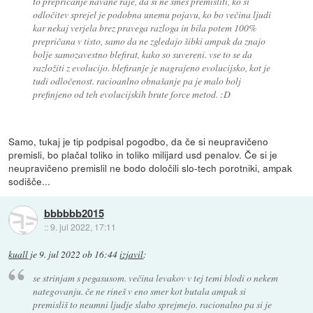
to prepričanje navane raje, da si ne smeš premisliti, ko si
odločitev sprejel je podobna unemu pojavu, ko bo večina ljudi
kar nekaj verjela brez pravega razloga in bila potem 100%
prepričana v tisto, samo da ne zgledajo šibki ampak da znajo
bolje samozavestno blefirat, kako so suvereni. vse to se da
razložiti z evolucijo. blefiranje je nagrajeno evolucijsko, kot je
tudi odločenost. racioanlno obnašanje pa je malo bolj
prefinjeno od teh evolucijskih brute force metod. :D
Samo, tukaj je tip podpisal pogodbo, da če si neupravičeno
premisli, bo plačal toliko in toliko milijard usd penalov. Če si je
neupravičeno premislil ne bodo določili slo-tech porotniki, ampak
sodišče...
bbbbbb2015
::
9. jul 2022, 17:11
kuall
je
9. jul 2022 ob 16:44
izjavil
:
se strinjam s pegasusom. večina levakov v tej temi blodi o nekem
nategovanju. če ne rineš v eno smer kot butala ampak si
premisliš to neumni ljudje slabo sprejmejo. racionalno pa si je