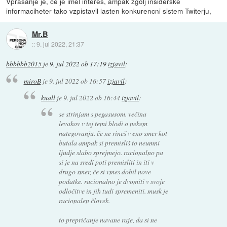
Vprasanje je, ce je imel interes, ampak zgolj insiderske
informaciheter tako vzpistavil lasten konkurencni sistem Twiterju,
Mr.B
::
9. jul 2022, 21:37
bbbbbb2015
je
9. jul 2022 ob 17:19
izjavil
:
miroB
je
9. jul 2022 ob 16:57
izjavil
:
kuall
je
9. jul 2022 ob 16:44
izjavil
:
se strinjam s pegasusom. večina
levakov v tej temi blodi o nekem
nategovanju. če ne rineš v eno smer kot
butala ampak si premisliš to neumni
ljudje slabo sprejmejo. racionalno pa
si je na sredi poti premisliti in iti v
drugo smer, če si vmes dobil nove
podatke. racionalno je dvomiti v svoje
odločitve in jih tudi spremeniti. musk je
racionalen človek.
to prepričanje navane raje, da si ne