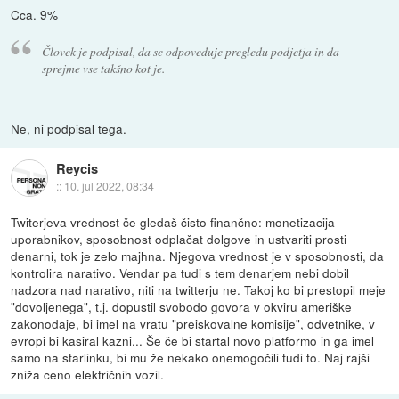
Cca. 9%
Človek je podpisal, da se odpoveduje pregledu podjetja in da
sprejme vse takšno kot je.
Ne, ni podpisal tega.
Reycis
::
10. jul 2022, 08:34
Twiterjeva vrednost če gledaš čisto finančno: monetizacija
uporabnikov, sposobnost odplačat dolgove in ustvariti prosti
denarni, tok je zelo majhna. Njegova vrednost je v sposobnosti, da
kontrolira narativo. Vendar pa tudi s tem denarjem nebi dobil
nadzora nad narativo, niti na twitterju ne. Takoj ko bi prestopil meje
"dovoljenega", t.j. dopustil svobodo govora v okviru ameriške
zakonodaje, bi imel na vratu "preiskovalne komisije", odvetnike, v
evropi bi kasiral kazni... Še če bi startal novo platformo in ga imel
samo na starlinku, bi mu že nekako onemogočili tudi to. Naj rajši
zniža ceno električnih vozil.