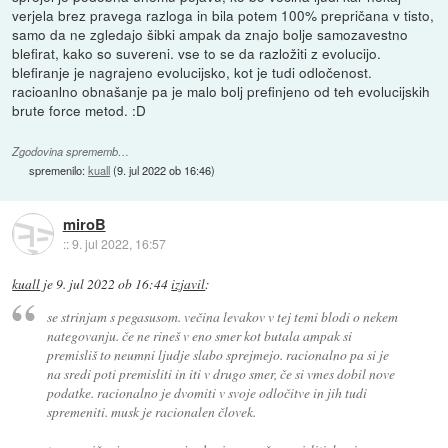
verjela brez pravega razloga in bila potem 100% prepričana v tisto,
samo da ne zgledajo šibki ampak da znajo bolje samozavestno
blefirat, kako so suvereni. vse to se da razložiti z evolucijo.
blefiranje je nagrajeno evolucijsko, kot je tudi odločenost.
racioanlno obnašanje pa je malo bolj prefinjeno od teh evolucijskih
brute force metod. :D
Zgodovina sprememb…
spremenilo:
kuall
(
9. jul 2022 ob 16:46
)
miroB
::
9. jul 2022, 16:57
kuall
je
9. jul 2022 ob 16:44
izjavil
:
se strinjam s pegasusom. večina levakov v tej temi blodi o nekem
nategovanju. če ne rineš v eno smer kot butala ampak si
premisliš to neumni ljudje slabo sprejmejo. racionalno pa si je
na sredi poti premisliti in iti v drugo smer, če si vmes dobil nove
podatke. racionalno je dvomiti v svoje odločitve in jih tudi
spremeniti. musk je racionalen človek.