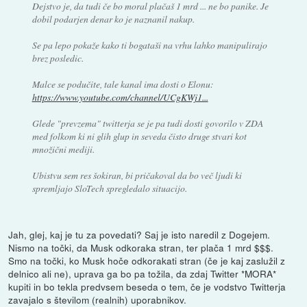
Dejstvo je, da tudi če bo moral plačaš 1 mrd ... ne bo panike. Je
dobil podarjen denar ko je naznanil nakup.
Se pa lepo pokaže kako ti bogataši na vrhu lahko manipulirajo
brez posledic.
Malce se podučite, tale kanal ima dosti o Elonu:
https://www.youtube.com/channel/UCgKWj1...
Glede "prevzema" twitterja se je pa tudi dosti govorilo v ZDA
med folkom ki ni glih glup in seveda čisto druge stvari kot
množični mediji.
Ubistvu sem res šokiran, bi pričakoval da bo več ljudi ki
spremljajo SloTech spregledalo situacijo.
Jah, glej, kaj je tu za povedati? Saj je isto naredil z Dogejem.
Nismo na točki, da Musk odkoraka stran, ter plača 1 mrd $$$.
Smo na točki, ko Musk hoče odkorakati stran (če je kaj zaslužil z
delnico ali ne), uprava ga bo pa tožila, da zdaj Twitter *MORA*
kupiti in bo tekla predvsem beseda o tem, če je vodstvo Twitterja
zavajalo s številom (realnih) uporabnikov.