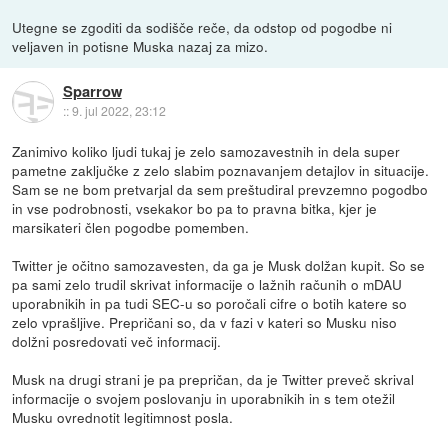
Utegne se zgoditi da sodišče reče, da odstop od pogodbe ni
veljaven in potisne Muska nazaj za mizo.
Sparrow
::
9. jul 2022, 23:12
Zanimivo koliko ljudi tukaj je zelo samozavestnih in dela super
pametne zaključke z zelo slabim poznavanjem detajlov in situacije.
Sam se ne bom pretvarjal da sem preštudiral prevzemno pogodbo
in vse podrobnosti, vsekakor bo pa to pravna bitka, kjer je
marsikateri člen pogodbe pomemben.
Twitter je očitno samozavesten, da ga je Musk dolžan kupit. So se
pa sami zelo trudil skrivat informacije o lažnih računih o mDAU
uporabnikih in pa tudi SEC-u so poročali cifre o botih katere so
zelo vprašljive. Prepričani so, da v fazi v kateri so Musku niso
dolžni posredovati več informacij.
Musk na drugi strani je pa prepričan, da je Twitter preveč skrival
informacije o svojem poslovanju in uporabnikih in s tem otežil
Musku ovrednotit legitimnost posla.