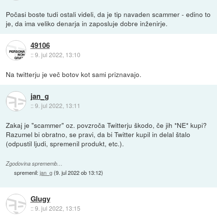
Počasi boste tudi ostali videli, da je tip navaden scammer - edino to
je, da ima veliko denarja in zaposluje dobre inženirje.
49106
::
9. jul 2022, 13:10
Na twitterju je več botov kot sami priznavajo.
jan_g
::
9. jul 2022, 13:11
Zakaj je "scammer" oz. povzroča Twitterju škodo, če jih *NE* kupi?
Razumel bi obratno, se pravi, da bi Twitter kupil in delal štalo
(odpustil ljudi, spremenil produkt, etc.).
Zgodovina sprememb…
spremenil:
jan_g
(
9. jul 2022 ob 13:12
)
Glugy
::
9. jul 2022, 13:15