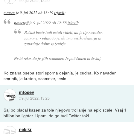
::
9. jul 2022, 13:20
mtosev
je
9. jul 2022 ob 13:19
izjavil
:
poweroff
je
9. jul 2022 ob 12:58
izjavil
:
Počasi boste tudi ostali videli, da je tip navaden
scammer - edino to je, da ima veliko denarja in
zaposluje dobre inženirje.
Ne bi reko, da je glih scammer. Je pač čuden in še kaj.
Ko znana oseba stori sporna dejanja, je cudna. Ko navaden
smrtnik, je kreten, scammer, teslo
mtosev
::
9. jul 2022, 13:25
Saj bo plačal kazen za tole njegovo trollanje na epic scale. Vsaj 1
billion bo lighter. Upam, da ga tudi Twitter toži.
nekikr