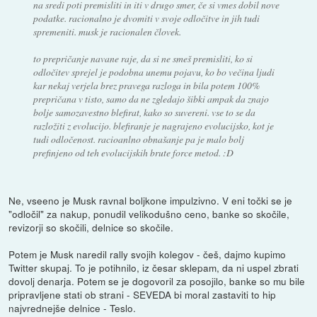
na sredi poti premisliti in iti v drugo smer, če si vmes dobil nove
podatke. racionalno je dvomiti v svoje odločitve in jih tudi
spremeniti. musk je racionalen človek.
to prepričanje navane raje, da si ne smeš premisliti, ko si
odločitev sprejel je podobna unemu pojavu, ko bo večina ljudi
kar nekaj verjela brez pravega razloga in bila potem 100%
prepričana v tisto, samo da ne zgledajo šibki ampak da znajo
bolje samozavestno blefirat, kako so suvereni. vse to se da
razložiti z evolucijo. blefiranje je nagrajeno evolucijsko, kot je
tudi odločenost. racioanlno obnašanje pa je malo bolj
prefinjeno od teh evolucijskih brute force metod. :D
Ne, vseeno je Musk ravnal boljkone impulzivno. V eni točki se je
"odločil" za nakup, ponudil velikodušno ceno, banke so skočile,
revizorji so skočili, delnice so skočile.
Potem je Musk naredil rally svojih kolegov - češ, dajmo kupimo
Twitter skupaj. To je potihnilo, iz česar sklepam, da ni uspel zbrati
dovolj denarja. Potem se je dogovoril za posojilo, banke so mu bile
pripravljene stati ob strani - SEVEDA bi moral zastaviti to hip
najvrednejše delnice - Teslo.