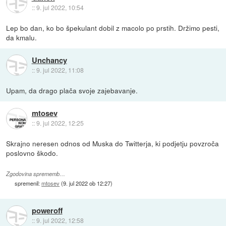
::
9. jul 2022, 10:54
Lep bo dan, ko bo špekulant dobil z macolo po prstih. Držimo pesti,
da kmalu.
Unchancy
::
9. jul 2022, 11:08
Upam, da drago plača svoje zajebavanje.
mtosev
::
9. jul 2022, 12:25
Skrajno neresen odnos od Muska do Twitterja, ki podjetju povzroča
poslovno škodo.
Zgodovina sprememb…
spremenil:
mtosev
(
9. jul 2022 ob 12:27
)
poweroff
::
9. jul 2022, 12:58