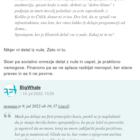
medmrežja, spisati kodo iz nule, skrbeti za "dobro klimo" v
podjetju in imeti dovolj polnilnic za avte zaposlenih ;)
Koliko je to ČASA, denar ni ovira. Dve leti, da se zgradi vsa
infrastruktura, eno leto, ker vmes lahko že delajo programerji od
doma...
Sprašujem, ker je Elonček delal vse iz nule. Zakaj ni še tu?
Nikjer ni delal iz nule. Zato ni tu.
Sicer pa socialno omrezje delat z nule in uspet, je prakticno
nemogoce. Financno pa se ne splaca razbijat monopol, ker stane
prevec in se ti ne povrne.
BigWhale
::
10. jul 2022, 10:25
pegasus
je
9. jul 2022 ob 16:37
izjavil
:
Musk pa deluje na first principles basis, pustil se je naplahtati
da je stanje števila botov sprejemljivo, ko pa je želel to preveriti,
je ugotovil da ne more, torej ne more zaključiti posla pozitivno,
kot ga je nameraval. Glede na to, kar vemo o njegovem načinu
razmišljanja, je to veliko bolj verjeten scenarij.