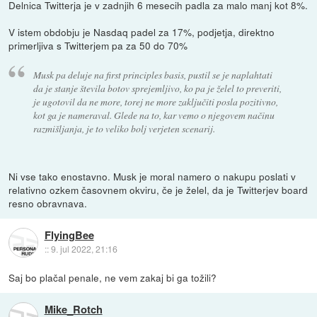
Delnica Twitterja je v zadnjih 6 mesecih padla za malo manj kot 8%.
V istem obdobju je Nasdaq padel za 17%, podjetja, direktno
primerljiva s Twitterjem pa za 50 do 70%
Musk pa deluje na first principles basis, pustil se je naplahtati
da je stanje števila botov sprejemljivo, ko pa je želel to preveriti,
je ugotovil da ne more, torej ne more zaključiti posla pozitivno,
kot ga je nameraval. Glede na to, kar vemo o njegovem načinu
razmišljanja, je to veliko bolj verjeten scenarij.
Ni vse tako enostavno. Musk je moral namero o nakupu poslati v
relativno ozkem časovnem okviru, če je želel, da je Twitterjev board
resno obravnava.
FlyingBee
::
9. jul 2022, 21:16
Saj bo plačal penale, ne vem zakaj bi ga tožili?
Mike_Rotch