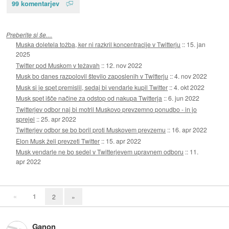
99 komentarjev
Preberite si še…
Muska doletela tožba, ker ni razkril koncentracije v Twitterju
::
15. jan
2025
Twitter pod Muskom v težavah
::
12. nov 2022
Musk bo danes razpolovil število zaposlenih v Twitterju
::
4. nov 2022
Musk si je spet premislil, sedaj bi vendarle kupil Twitter
::
4. okt 2022
Musk spet išče načine za odstop od nakupa Twitterja
::
6. jun 2022
Twitterjev odbor naj bi motril Muskovo prevzemno ponudbo - in jo
sprejel
::
25. apr 2022
Twitterjev odbor se bo boril proti Muskovem prevzemu
::
16. apr 2022
Elon Musk želi prevzeti Twitter
::
15. apr 2022
Musk vendarle ne bo sedel v Twitterjevem upravnem odboru
::
11.
apr 2022
«
1
2
»
Ganon