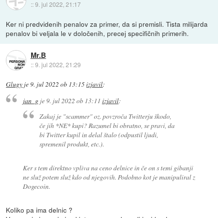
::
9. jul 2022, 21:17
Ker ni predvidenih penalov za primer, da si premisli. Tista milijarda
penalov bi veljala le v določenih, precej specifičnih primerih.
Mr.B
::
9. jul 2022, 21:29
Glugy
je
9. jul 2022 ob 13:15
izjavil
:
jan_g
je
9. jul 2022 ob 13:11
izjavil
:
Zakaj je "scammer" oz. povzroča Twitterju škodo,
če jih *NE* kupi? Razumel bi obratno, se pravi, da
bi Twitter kupil in delal štalo (odpustil ljudi,
spremenil produkt, etc.).
Ker s tem direktno vpliva na ceno delnice in če on s temi gibanji
ne služ potem služ kdo od njegovih. Podobno kot je manipuliral z
Dogecoin.
Koliko pa ima delnic ?