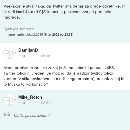
Vsekakor je stvar taka, da Twitter ima denar za drage odvetnike. In
bi radi imeli 44 mrd $$$ kupnine, poslovodstvo pa premijske
nagrade.
Zgodovina sprememb…
spremenilo:
bbbbbb2015
(
9. jul 2022 ob 23:33
)
DamijanD
::
10. jul 2022, 06:36
Mene predvsem zanima zakaj je že na začetku ponudil 44B$.
Twitter toliko ni vreden. Je možno, da je nadzor twittov toliko
vreden (v stilu obvladovanja medijskega prostora), ampak zakaj bi
to Musku toliko koristilo?
Mike_Rotch
::
10. jul 2022, 06:51
Koliko pa ima delnic ?