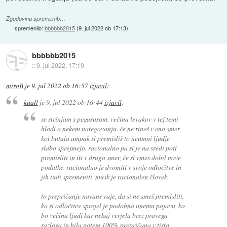
Zgodovina sprememb…
spremenilo:
bbbbbb2015
(
9. jul 2022 ob 17:13
)
bbbbbb2015
::
9. jul 2022, 17:19
miroB
je
9. jul 2022 ob 16:57
izjavil
:
kuall
je
9. jul 2022 ob 16:44
izjavil
:
se strinjam s pegasusom. večina levakov v tej temi
blodi o nekem nategovanju. če ne rineš v eno smer
kot butala ampak si premisliš to neumni ljudje
slabo sprejmejo. racionalno pa si je na sredi poti
premisliti in iti v drugo smer, če si vmes dobil nove
podatke. racionalno je dvomiti v svoje odločitve in
jih tudi spremeniti. musk je racionalen človek.
to prepričanje navane raje, da si ne smeš premisliti,
ko si odločitev sprejel je podobna unemu pojavu, ko
bo večina ljudi kar nekaj verjela brez pravega
razloga in bila potem 100% prepričana v tisto,