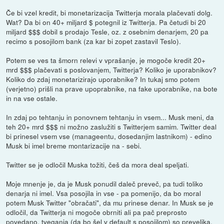
Če bi vzel kredit, bi monetarizacija Twitterja morala plačevati dolg.
Wat? Da bi on 40+ miljard $ potegnil iz Twitterja. Pa četudi bi 20
miljard $$$ dobil s prodajo Tesle, oz. z osebnim denarjem, 20 pa
recimo s posojilom bank (za kar bi zopet zastavil Teslo).
Potem se ves ta šmorn relevi v vprašanje, je mogoče kredit 20+
mrd $$$ plačevati s poslovanjem, Twitterja? Koliko je uporabnikov?
Koliko do zdaj monetarizirajo uporabnike? In tukaj smo potem
(verjetno) prišli na prave upoprabnike, na fake uporabnike, na bote
in na vse ostale.
In zdaj po tehtanju in ponovnem tehtanju in vsem... Musk meni, da
teh 20+ mrd $$$ ni možno zaslužiti s Twitterjem samim. Twitter deal
bi prinesel vsem vse (manageentu, dosedanjim lastnikom) - edino
Musk bi imel breme montarizacije na - sebi.
Twitter se je odločil Muska tožiti, češ da mora deal speljati.
Moje mnenje je, da je Musk ponudil daleč preveč, pa tudi toliko
denarja ni imel. Vsa posojila in vse - pa pomenijo, da bo moral
potem Musk Twitter "obračati", da mu prinese denar. In Musk se je
odločil, da Twitterja ni mogoče obrniti ali pa pač preprosto
povedano, tveganja (da bo šel v default s posojilom) so prevelika.