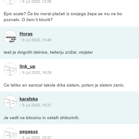
::
9. jul 2022, 13:36
Epic scale? Če bo moral plačati iz svojega žepa se mu ne bo
poznalo. O čem ti bluziš?
Horas
::
9. jul 2022, 15:49
tesli je dvignihl delnice, twiterju znižal. mojster
link_up
::
9. jul 2022, 16:28
Ce lahko en samcat takole drka sistem, potem je sistem zanic.
karafeka
::
9. jul 2022, 16:31
Je vadil na bitcoinu in ostaih shitcoinih.
pegasus
::
9. jul 2022, 16:37