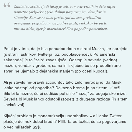
Zanimivo koliko ljudi tukaj je zelo samozavestnih in dela super
pametne zaključke z zelo slabim poznavanjem detajlov in
situacije. Sam se ne bom pretvarjal da sem preštudiral
prevzemno pogodbo in vse podrobnosti, vsekakor bo pa to
pravna bitka, kjer je marsikateri člen pogodbe pomemben.
Point je v tem, da je bila ponudba dana s strani Muska, ter sprejeta
(s strani lastnikov Twitterja, oz. pooblaščencev). Po ameriški
zakonodaji je to *zelo* zavezujoče. Odstop je seveda (vedno)
možen, vendar v grobem, samo in izključno če se predefinirane
stvari ne ujemajo z dejanskim stanjem (po oceni kupca!).
Ali je število ne-pravih accountov tako zelo merodajno, da Musk
lahko odstopi od pogodbe? Dokazno breme je na tistem, ki toži.
Bilo bi famozno, če bi sodišče potisnilo *nazaj* za pogajalsko mizo.
Seveda bi Musk lahko odstopil (zopet) iz drugega razloga (in s tem
zavlačeval).
Ključni problem je monetarizacija uporabnikov = ali lahko Twitter
plačuje dol nek debel kredit? Pffff. Ta bo težka, če se pogovarjamo
o več miljardah $$$.