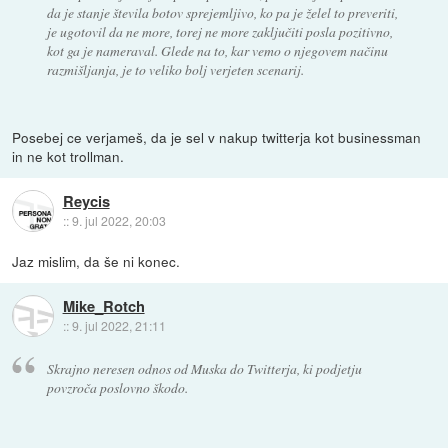
da je stanje števila botov sprejemljivo, ko pa je želel to preveriti,
je ugotovil da ne more, torej ne more zaključiti posla pozitivno,
kot ga je nameraval. Glede na to, kar vemo o njegovem načinu
razmišljanja, je to veliko bolj verjeten scenarij.
Posebej ce verjameš, da je sel v nakup twitterja kot businessman
in ne kot trollman.
Reycis
::
9. jul 2022, 20:03
Jaz mislim, da še ni konec.
Mike_Rotch
::
9. jul 2022, 21:11
Skrajno neresen odnos od Muska do Twitterja, ki podjetju
povzroča poslovno škodo.