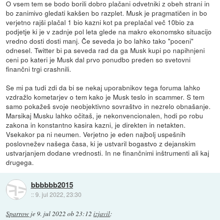
O vsem tem se bodo borili dobro plačani odvetniki z obeh strani in
bo zanimivo gledati kakšen bo razplet. Musk je pragmatičen in bo
verjetno rajši plačal 1 bio kazni kot pa preplačal več 10bio za
podjetje ki je v zadnje pol leta glede na makro ekonomsko situacijo
vredno dosti dosti manj. Če seveda jo bo lahko tako "poceni"
odnesel. Twitter bi pa seveda rad da ga Musk kupi po napihnjeni
ceni po kateri je Musk dal prvo ponudbo preden so svetovni
finančni trgi crashnili.
Se mi pa tudi zdi da bi se nekaj uporabnikov tega foruma lahko
vzdražlo kometarjev o tem kako je Musk teslo in scammer. S tem
samo pokažeš svoje neobjektivno sovraštvo in nezrelo obnašanje.
Marsikaj Musku lahko očitaš, je nekonvencionalen, hodi po robu
zakona in konstantno kasira kazni, je direkten in netakten.
Vsekakor pa ni neumen. Verjetno je eden najbolj uspešnih
poslovnežev našega časa, ki je ustvaril bogastvo z dejanskim
ustvarjanjem dodane vrednosti. In ne finančnimi inštrumenti ali kaj
drugega.
bbbbbb2015
::
9. jul 2022, 23:30
Sparrow
je
9. jul 2022 ob 23:12
izjavil
: