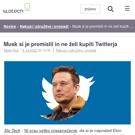
☰
Novice
»
Nakupi / združitve / propadi
»
Musk si je premislil in ne želi kupiti Twitterja
Musk si je premislil in ne želi kupiti Twitterja
Matej Huš
::
9. jul 2022
ob 10:35
Nakupi / združitve / propadi
-
Ni prav veliko presenečenje
, da si je naposled Elon
Slo-Tech