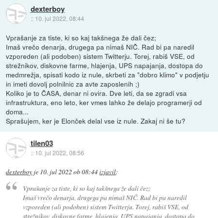
dexterboy
::
10. jul 2022, 08:44
Vprašanje za tiste, ki so kaj takšnega že dali čez;
Imaš vrečo denarja, drugega pa nimaš NIČ. Rad bi pa naredil
vzporeden (ali podoben) sistem Twitterju. Torej, rabiš VSE, od
strežnikov, diskovne farme, hlajenja, UPS napajanja, dostopa do
medmrežja, spisati kodo iz nule, skrbeti za "dobro klimo" v podjetju
in imeti dovolj polnilnic za avte zaposlenih ;)
Koliko je to ČASA, denar ni ovira. Dve leti, da se zgradi vsa
infrastruktura, eno leto, ker vmes lahko že delajo programerji od
doma...
Sprašujem, ker je Elonček delal vse iz nule. Zakaj ni še tu?
tilen03
::
10. jul 2022, 08:56
dexterboy
je
10. jul 2022 ob 08:44
izjavil
:
Vprašanje za tiste, ki so kaj takšnega že dali čez;
Imaš vrečo denarja, drugega pa nimaš NIČ. Rad bi pa naredil
vzporeden (ali podoben) sistem Twitterju. Torej, rabiš VSE, od
strežnikov, diskovne farme, hlajenja, UPS napajanja, dostopa do