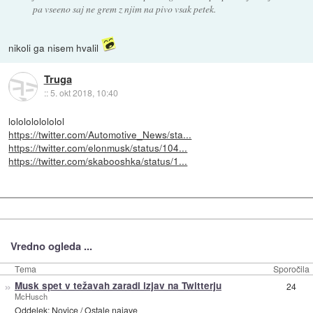
pa vseeno saj ne grem z njim na pivo vsak petek.
nikoli ga nisem hvalil
Truga
::
5. okt 2018, 10:40
lololololololol
https://twitter.com/Automotive_News/sta...
https://twitter.com/elonmusk/status/104...
https://twitter.com/skabooshka/status/1...
Vredno ogleda ...
Tema
Sporočila
»
Musk spet v težavah zaradi izjav na Twitterju
24
McHusch
Oddelek:
Novice
/
Ostale najave