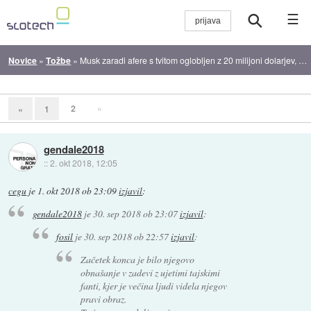
☰
Novice
»
Tožbe
»
Musk zaradi afere s tvitom oglobljen z 20 milijoni dolarjev, odstopa kot prvi mož upravnega odbora
2
»
«
1
gendale2018
::
2. okt 2018, 12:05
cegu
je
1. okt 2018 ob 23:09
izjavil
:
gendale2018
je
30. sep 2018 ob 23:07
izjavil
:
fosil
je
30. sep 2018 ob 22:57
izjavil
:
Začetek konca je bilo njegovo
obnašanje v zadevi z ujetimi tajskimi
fanti, kjer je večina ljudi videla njegov
pravi obraz.