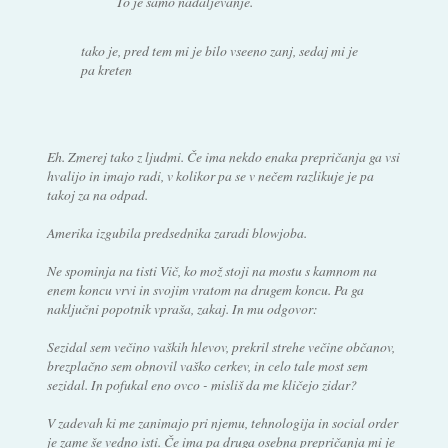
To je samo nadaljevanje.
tako je, pred tem mi je bilo vseeno zanj, sedaj mi je
pa kreten
Eh. Zmerej tako z ljudmi. Če ima nekdo enaka prepričanja ga vsi
hvalijo in imajo radi, v kolikor pa se v nečem razlikuje je pa
takoj za na odpad.
Amerika izgubila predsednika zaradi blowjoba.
Ne spominja na tisti Vič, ko mož stoji na mostu s kamnom na
enem koncu vrvi in svojim vratom na drugem koncu. Pa ga
naključni popotnik vpraša, zakaj. In mu odgovor:
Sezidal sem večino vaških hlevov, prekril strehe večine občanov,
brezplačno sem obnovil vaško cerkev, in celo tale most sem
sezidal. In pofukal eno ovco - misliš da me kličejo zidar?
V zadevah ki me zanimajo pri njemu, tehnologija in social order
je zame še vedno isti. Če ima pa druga osebna prepričanja mi je