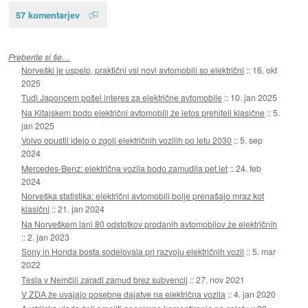
57 komentarjev
Preberite si še…
Norveški je uspelo, praktični vsi novi avtomobili so električni
::
16. okt
2025
Tudi Japoncem pošel interes za električne avtomobile
::
10. jan 2025
Na Kitajskem bodo električni avtomobili že letos prehiteli klasične
::
5.
jan 2025
Volvo opustil idejo o zgolj električnih vozilih po letu 2030
::
5. sep
2024
Mercedes-Benz: električna vozila bodo zamudila pet let
::
24. feb
2024
Norveška statistika: električni avtomobili bolje prenašajo mraz kot
klasični
::
21. jan 2024
Na Norveškem lani 80 odstotkov prodanih avtomobilov že električnih
::
2. jan 2023
Sony in Honda bosta sodelovala pri razvoju električnih vozil
::
5. mar
2022
Tesla v Nemčiji zaradi zamud brez subvencij
::
27. nov 2021
V ZDA že uvajajo posebne dajatve na električna vozila
::
4. jan 2020