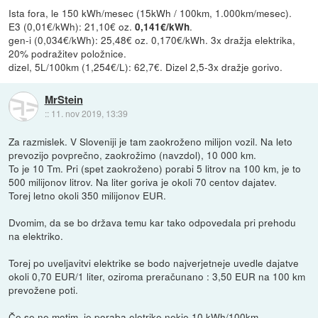
Ista fora, le 150 kWh/mesec (15kWh / 100km, 1.000km/mesec).
E3 (0,01€/kWh): 21,10€ oz.
.
0,141€/kWh
gen-i (0,034€/kWh): 25,48€ oz. 0,170€/kWh. 3x dražja elektrika,
20% podražitev položnice.
dizel, 5L/100km (1,254€/L): 62,7€. Dizel 2,5-3x dražje gorivo.
MrStein
::
11. nov 2019, 13:39
Za razmislek. V Sloveniji je tam zaokroženo milijon vozil. Na leto
prevozijo povprečno, zaokrožimo (navzdol), 10 000 km.
To je 10 Tm. Pri (spet zaokroženo) porabi 5 litrov na 100 km, je to
500 milijonov litrov. Na liter goriva je okoli 70 centov dajatev.
Torej letno okoli 350 milijonov EUR.
Dvomim, da se bo država temu kar tako odpovedala pri prehodu
na elektriko.
Torej po uveljavitvi elektrike se bodo najverjetneje uvedle dajatve
okoli 0,70 EUR/1 liter, oziroma preračunano : 3,50 EUR na 100 km
prevožene poti.
Če se ne motim, je poraba eletrike nekje 10 kWh/100km.