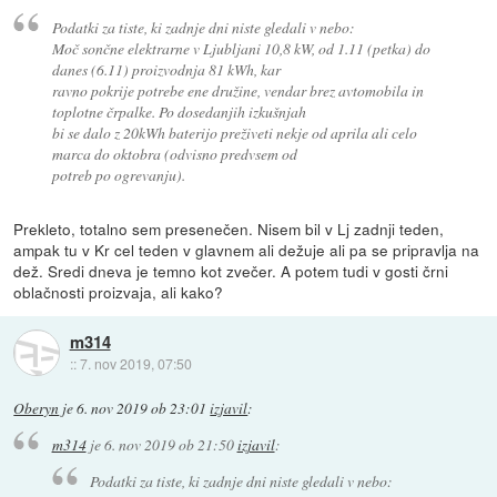
Podatki za tiste, ki zadnje dni niste gledali v nebo:
Moč sončne elektrarne v Ljubljani 10,8 kW, od 1.11 (petka) do
danes (6.11) proizvodnja 81 kWh, kar
ravno pokrije potrebe ene družine, vendar brez avtomobila in
toplotne črpalke. Po dosedanjih izkušnjah
bi se dalo z 20kWh baterijo preživeti nekje od aprila ali celo
marca do oktobra (odvisno predvsem od
potreb po ogrevanju).
Prekleto, totalno sem presenečen. Nisem bil v Lj zadnji teden,
ampak tu v Kr cel teden v glavnem ali dežuje ali pa se pripravlja na
dež. Sredi dneva je temno kot zvečer. A potem tudi v gosti črni
oblačnosti proizvaja, ali kako?
m314
::
7. nov 2019, 07:50
Oberyn
je
6. nov 2019 ob 23:01
izjavil
:
m314
je
6. nov 2019 ob 21:50
izjavil
:
Podatki za tiste, ki zadnje dni niste gledali v nebo: