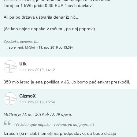
Torej na 1 kWh pride 0,35 EUR "novih davkov".
Ali pa bo država ustvarila denar iz nič...
(če kdo najde napako v računu, pa naj popravi)
Zgodovina sprememb…
spremenil:
MrStein
(
11. nov 2019 ob 13:39
)
Utk
::
11. nov 2019, 14:12
350 mio letno je ena povišica v JS. Jo bomo pač enkrat preskočili.
GizmoX
::
11. nov 2019, 15:54
MrStein
je
11. nov 2019 ob 13:39
izjavil
:
(če kdo najde napako v računu, pa naj popravi)
Izračun (ki ni slab) temelji na predpostavki, da bodo dražjo