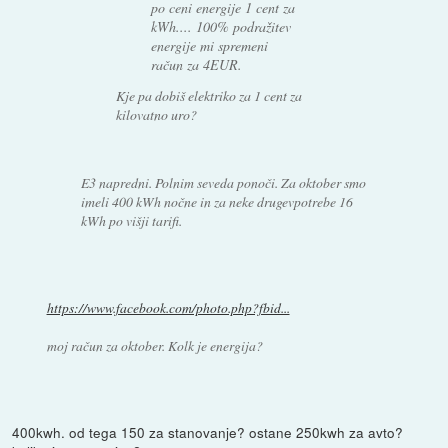
po ceni energije 1 cent za
kWh.... 100% podražitev
energije mi spremeni
račun za 4EUR.
Kje pa dobiš elektriko za 1 cent za
kilovatno uro?
E3 napredni. Polnim seveda ponoči. Za oktober smo
imeli 400 kWh nočne in za neke drugevpotrebe 16
kWh po višji tarifi.
https://www.facebook.com/photo.php?fbid...
moj račun za oktober. Kolk je energija?
400kwh. od tega 150 za stanovanje? ostane 250kwh za avto?