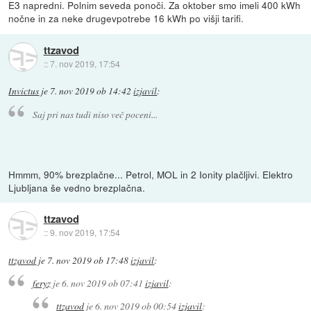
E3 napredni. Polnim seveda ponoči. Za oktober smo imeli 400 kWh
nočne in za neke drugevpotrebe 16 kWh po višji tarifi.
ttzavod
::
7. nov 2019, 17:54
Invictus
je
7. nov 2019 ob 14:42
izjavil
:
Saj pri nas tudi niso več poceni...
Hmmm, 90% brezplačne... Petrol, MOL in 2 Ionity plačljivi. Elektro
Ljubljana še vedno brezplačna.
ttzavod
::
9. nov 2019, 17:54
ttzavod
je
7. nov 2019 ob 17:48
izjavil
:
feryz
je
6. nov 2019 ob 07:41
izjavil
:
ttzavod
je
6. nov 2019 ob 00:54
izjavil
: