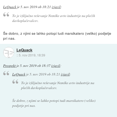
LeQuack
je
5. nov 2019 ob 18:21
izjavil
:
To je izključno reševanje Nemške avto industrije na plečih
davkoplačevalcev.
Še dobro, z njimi se lahko potopi tudi marsikatero (veliko) podjetje
pri nas.
LeQuack
::
5. nov 2019, 18:39
Prospekt
je
5. nov 2019 ob 18:37
izjavil
:
LeQuack
je
5. nov 2019 ob 18:21
izjavil
:
To je izključno reševanje Nemške avto industrije na
plečih davkoplačevalcev.
Še dobro, z njimi se lahko potopi tudi marsikatero (veliko)
podjetje pri nas.