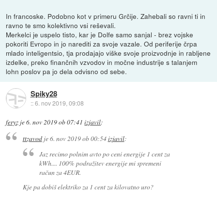
In francoske. Podobno kot v primeru Grčije. Zahebali so ravni ti in
ravno te smo kolektivno vsi reševali.
Merkelci je uspelo tisto, kar je Dolfe samo sanjal - brez vojske
pokoriti Evropo in jo narediti za svoje vazale. Od periferije črpa
mlado inteligentsio, tja prodajajo viške svoje proizvodnje in rabljene
izdelke, preko finančnih vzvodov in močne industrije s talanjem
lohn poslov pa jo dela odvisno od sebe.
Spiky28
::
6. nov 2019, 09:08
feryz
je
6. nov 2019 ob 07:41
izjavil
:
ttzavod
je
6. nov 2019 ob 00:54
izjavil
:
Jaz recimo polnim avto po ceni energije 1 cent za
kWh.... 100% podražitev energije mi spremeni
račun za 4EUR.
Kje pa dobiš elektriko za 1 cent za kilovatno uro?