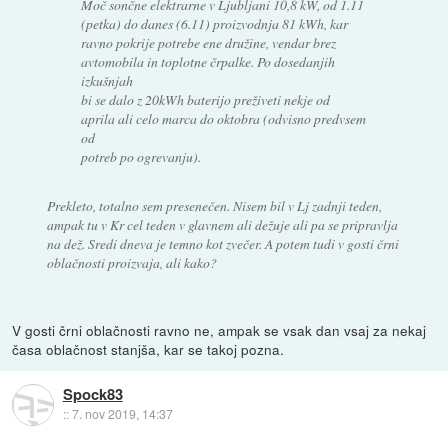
Moč sončne elektrarne v Ljubljani 10,8 kW, od 1.11
(petka) do danes (6.11) proizvodnja 81 kWh, kar
ravno pokrije potrebe ene družine, vendar brez
avtomobila in toplotne črpalke. Po dosedanjih
izkušnjah
bi se dalo z 20kWh baterijo preživeti nekje od
aprila ali celo marca do oktobra (odvisno predvsem
od
potreb po ogrevanju).
Prekleto, totalno sem presenečen. Nisem bil v Lj zadnji teden,
ampak tu v Kr cel teden v glavnem ali dežuje ali pa se pripravlja
na dež. Sredi dneva je temno kot zvečer. A potem tudi v gosti črni
oblačnosti proizvaja, ali kako?
V gosti črni oblačnosti ravno ne, ampak se vsak dan vsaj za nekaj
časa oblačnost stanjša, kar se takoj pozna.
Spock83
::
7. nov 2019, 14:37