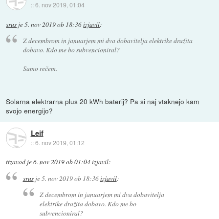
::
6. nov 2019, 01:04
srus
je
5. nov 2019 ob 18:36
izjavil
:
Z decembrom in januarjem mi dva dobavitelja elektrike dražita
dobavo. Kdo me bo subvencioniral?
Samo rečem.
Solarna elektrarna plus 20 kWh baterij? Pa si naj vtaknejo kam
svojo energijo?
Leif
::
6. nov 2019, 01:12
ttzavod
je
6. nov 2019 ob 01:04
izjavil
:
srus
je
5. nov 2019 ob 18:36
izjavil
:
Z decembrom in januarjem mi dva dobavitelja
elektrike dražita dobavo. Kdo me bo
subvencioniral?