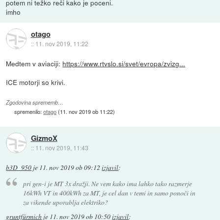
potem ni težko reči kako je poceni.
imho
otago
::
11. nov 2019, 11:22
Medtem v aviaciji:
https://www.rtvslo.si/svet/evropa/zvizg...
ICE motorji so krivi.
Zgodovina sprememb…
spremenilo:
otago
(
11. nov 2019 ob 11:22
)
GizmoX
::
11. nov 2019, 11:43
b3D_950
je
11. nov 2019 ob 09:12
izjavil
:
pri gen-i je MT 3x dražji. Ne vem kako ima lahko tako razmerje
16kWh VT in 400kWh za MT, je cel dan v temi in samo ponoči in
za vikende uporablja elektriko?
gruntfürmich
je
11. nov 2019 ob 10:50
izjavil
: