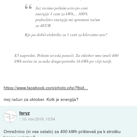
Jaz recimo polnim avto po ceni
energije 1 cent za kWh.... 100%
podražitev energije mi spremeni račun
za 4EUR.
Kje pa dobiš elektriko za 1 cent za kilovatno uro?
E3 napredni. Polnim seveda ponoči. Za oktober smo imeli 400
kWh nočne in za neke drugevpotrebe 16 kWh po višji tarifi.
https://www.facebook.com/photo.php?fbid...
moj račun za oktober. Kolk je energija?
feryz
::
10. nov 2019, 13:54
Omrežnino (in vse ostalo) za 400 kWh prištevaš pa k strošku