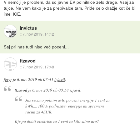
V nemčiji je problem, da so javne EV polnilnice zelo drage. Vsaj za
tujce. Ne vem kako je za prebivalce tam. Pride celo dražje kot če bi
imel ICE.
Invictus
::
7. nov 2019, 14:42
Saj pri nas tudi niso več poceni...
ttzavod
::
7. nov 2019, 17:48
feryz
je
6. nov 2019 ob 07:41
izjavil
:
ttzavod
je
6. nov 2019 ob 00:54
izjavil
:
Jaz recimo polnim avto po ceni energije 1 cent za
kWh.... 100% podražitev energije mi spremeni
račun za 4EUR.
Kje pa dobiš elektriko za 1 cent za kilovatno uro?