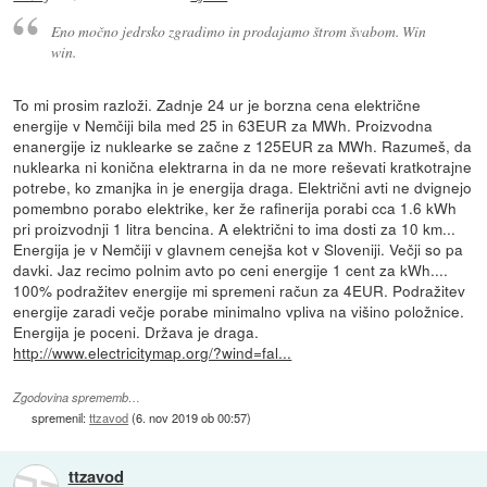
Eno močno jedrsko zgradimo in prodajamo štrom švabom. Win
win.
To mi prosim razloži. Zadnje 24 ur je borzna cena električne
energije v Nemčiji bila med 25 in 63EUR za MWh. Proizvodna
enanergije iz nuklearke se začne z 125EUR za MWh. Razumeš, da
nuklearka ni konična elektrarna in da ne more reševati kratkotrajne
potrebe, ko zmanjka in je energija draga. Električni avti ne dvignejo
pomembno porabo elektrike, ker že rafinerija porabi cca 1.6 kWh
pri proizvodnji 1 litra bencina. A električni to ima dosti za 10 km...
Energija je v Nemčiji v glavnem cenejša kot v Sloveniji. Večji so pa
davki. Jaz recimo polnim avto po ceni energije 1 cent za kWh....
100% podražitev energije mi spremeni račun za 4EUR. Podražitev
energije zaradi večje porabe minimalno vpliva na višino položnice.
Energija je poceni. Država je draga.
http://www.electricitymap.org/?wind=fal...
Zgodovina sprememb…
spremenil:
ttzavod
(
6. nov 2019 ob 00:57
)
ttzavod