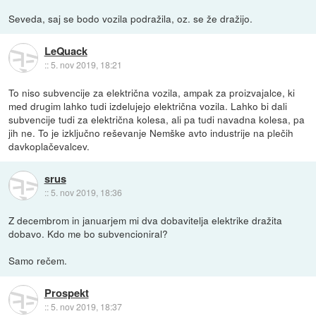
Seveda, saj se bodo vozila podražila, oz. se že dražijo.
LeQuack
::
5. nov 2019, 18:21
To niso subvencije za električna vozila, ampak za proizvajalce, ki
med drugim lahko tudi izdelujejo električna vozila. Lahko bi dali
subvencije tudi za električna kolesa, ali pa tudi navadna kolesa, pa
jih ne. To je izključno reševanje Nemške avto industrije na plečih
davkoplačevalcev.
srus
::
5. nov 2019, 18:36
Z decembrom in januarjem mi dva dobavitelja elektrike dražita
dobavo. Kdo me bo subvencioniral?
Samo rečem.
Prospekt
::
5. nov 2019, 18:37