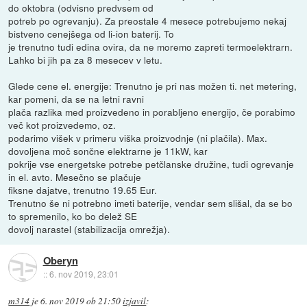
do oktobra (odvisno predvsem od
potreb po ogrevanju). Za preostale 4 mesece potrebujemo nekaj
bistveno cenejšega od li-ion baterij. To
je trenutno tudi edina ovira, da ne moremo zapreti termoelektrarn.
Lahko bi jih pa za 8 mesecev v letu.
Glede cene el. energije: Trenutno je pri nas možen ti. net metering,
kar pomeni, da se na letni ravni
plača razlika med proizvedeno in porabljeno energijo, če porabimo
več kot proizvedemo, oz.
podarimo višek v primeru viška proizvodnje (ni plačila). Max.
dovoljena moč sončne elektrarne je 11kW, kar
pokrije vse energetske potrebe petčlanske družine, tudi ogrevanje
in el. avto. Mesečno se plačuje
fiksne dajatve, trenutno 19.65 Eur.
Trenutno še ni potrebno imeti baterije, vendar sem slišal, da se bo
to spremenilo, ko bo delež SE
dovolj narastel (stabilizacija omrežja).
Oberyn
::
6. nov 2019, 23:01
m314
je
6. nov 2019 ob 21:50
izjavil
: