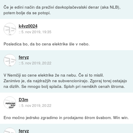
Če je edini način da preživi davkoplačevalski denar (aka NLB),
potem bolje da se potopi.
k4vz0024
::
5. nov 2019, 19:35
Posledica bo, da bo cena elektrike šle v nebo.
feryz
::
5. nov 2019, 20:22
V Nemčiji so cene elektrike že na nebu. Če si to mislil.
Zanimivo je, da najdražjih ne subvencionirajo. Zgoraj torej ostajajo
na dizlih. Se mnogo bolj splača. Sploh pri nemških cenah štroma.
D3m
::
5. nov 2019, 20:22
Eno močno jedrsko zgradimo in prodajamo štrom švabom. Win win.
feryz