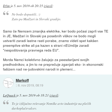
D3m
je
5. nov 2019 ob 20:25
izjavil
:
Ne bodo dopustili. :)
Zato pa Madžari in Slovaki gradijo.
Samo če Nemcem zmanjka elektrike, ker bodo počasi zaprli vse TE
in JE, Madžari in Slovaki pa posebnih viškov ne bodo mogli
ustvariti zaradi lastne rasti porabe, znamo videti spet kakšen
preemptive strike ali pa kazen s strani nEUmčije zaradi
"nespoštovanja pravnega reda EU".
Morda Nemci kolektivno žalujejo za peesdarijami svojih
predhodnikov, a jim to ne preprečuje zganjati eko- in ekonomski
fašizem nad ne-judovskimi narodi in plemeni...
Markoff
::
6. nov 2019, 08:19
LeQuack
je
5. nov 2019 ob 18:21
izjavil
:
To je izključno reševanje Nemške avto industrije na plečih
davkoplačevalcev.