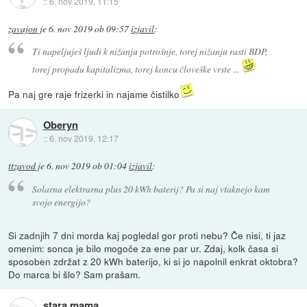
::
6. nov 2019, 11:15
zavajon
je
6. nov 2019 ob 09:57
izjavil
:
Ti napeljuješ ljudi k nižanju potrošnje, torej nižanju rasti BDP,
torej propadu kapitalizma, torej koncu človeške vrste ...
Pa naj gre raje frizerki in najame čistilko
Oberyn
::
6. nov 2019, 12:17
ttzavod
je
6. nov 2019 ob 01:04
izjavil
:
Solarna elektrarna plus 20 kWh baterij? Pa si naj vtaknejo kam
svojo energijo?
Si zadnjih 7 dni morda kaj pogledal gor proti nebu? Če nisi, ti jaz
omenim: sonca je bilo mogoče za ene par ur. Zdaj, kolk časa si
sposoben zdržat z 20 kWh baterijo, ki si jo napolnil enkrat oktobra?
Do marca bi šlo? Sam prašam.
stara mama