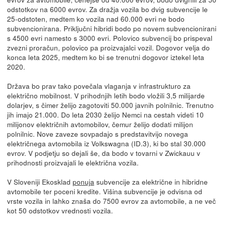
odstotkov na 6000 evrov. Za dražja vozila bo dvig subvencije le
25-odstoten, medtem ko vozila nad 60.000 evri ne bodo
subvencionirana. Priključni hibridi bodo po novem subvencionirani
s 4500 evri namesto s 3000 evri. Polovico subvencij bo prispeval
zvezni proračun, polovico pa proizvajalci vozil. Dogovor velja do
konca leta 2025, medtem ko bi se trenutni dogovor iztekel leta
2020.
Država bo prav tako povečala vlaganja v infrastrukturo za
električno mobilnost. V prihodnjih letih bodo vložili 3,5 milijarde
dolarjev, s čimer želijo zagotoviti 50.000 javnih polnilnic. Trenutno
jih imajo 21.000. Do leta 2030 želijo Nemci na cestah videti 10
milijonov električnih avtomobilov, čemur želijo dodati milijon
polnilnic. Nove zaveze sovpadajo s predstavitvijo novega
električnega avtomobila iz Volkswagna (ID.3), ki bo stal 30.000
evrov. V podjetju so dejali še, da bodo v tovarni v Zwickauu v
prihodnosti proizvajali le električna vozila.
V Sloveniji Ekosklad
ponuja
subvencije za električne in hibridne
avtomobile ter poceni kredite. Višina subvencije je odvisna od
vrste vozila in lahko znaša do 7500 evrov za avtomobile, a ne več
kot 50 odstotkov vrednosti vozila.