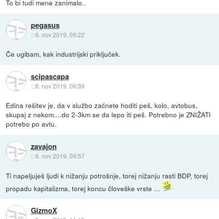
To bi tudi mene zanimalo..
pegasus
::
6. nov 2019, 09:22
Če ugibam, kak industrijski priključek.
scipascapa
::
6. nov 2019, 09:39
Edina rešitev je, da v službo zaćnete hoditi peš, kolo, avtobus,
skupaj z nekom....do 2-3km se da lepo iti peš. Potrebno je ZNIŽATI
potrebo po avtu.
zavajon
::
6. nov 2019, 09:57
Ti napeljuješ ljudi k nižanju potrošnje, torej nižanju rasti BDP, torej
propadu kapitalizma, torej koncu človeške vrste ...
GizmoX