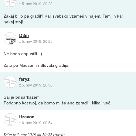
::
5. nov 2019, 20:23
Zakaj bi jo pa gradil? Kar švabsko vzameš v najem. Tam jih kar
nekaj stoji.
D3m
::
5. nov 2019, 20:25
Ne bodo dopustili. :)
Zato pa Madžari in Slovaki gradijo.
feryz
::
5. nov 2019, 20:36
Saj je bil sarkazem.
Podobno kot tvoj, da bomo mi še eno zgradili. Nikoli več.
ttzavod
::
6. nov 2019, 00:54
D3m
je
5. nov 2019 ob 20:22
izjavil
: