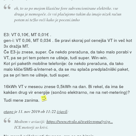
eh, to so po mojem klasične fore subvencionirane elektrike. vse
druga je nemogoče. če vsi plačujemo takim da imajo nizek račun
potem ni težko reči kako je poceni.imho
E3: VT 0,10€, MT 0,01€ .
gen-i: VT 0,06, MT 0,034 . Se pravi skoraj pol cenejša VT in več kot
3x dražja MT.
Če E3-ju znese, super. Če nekdo preračuna, da tako malo porabi v
VT, pa se pri tem potem ne ušteje, tudi super. Win-win.
Kot pri paketih mobilne telefonije: če nekdo preračuna, da tako
malo kliče/SMS-a/internet-a, da se mu splača predplačniški paket,
pa se pri tem ne ušteje, tudi super.
16kWh VT v mesecu znese 0,5kWh na dan. Bi rekel, da ima še
kakšen drug vir energije (sončno elektrarno, ne na net-metering)?
Tudi mene zanima.
otago
je
11. nov 2019 ob 11:22
izjavil
:
Medtem v aviaciji:
https://www.rtvslo.si/svet/evropa/zvizg...
ICE motorji so krivi.