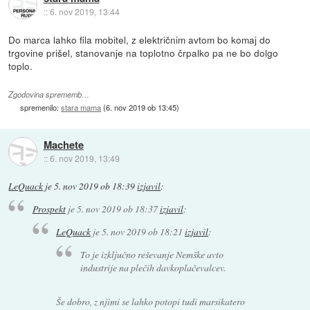
::
6. nov 2019, 13:44
Do marca lahko fila mobitel, z električnim avtom bo komaj do
trgovine prišel, stanovanje na toplotno črpalko pa ne bo dolgo
toplo.
Zgodovina sprememb…
spremenilo:
stara mama
(
6. nov 2019 ob 13:45
)
Machete
::
6. nov 2019, 13:49
LeQuack
je
5. nov 2019 ob 18:39
izjavil
:
Prospekt
je
5. nov 2019 ob 18:37
izjavil
:
LeQuack
je
5. nov 2019 ob 18:21
izjavil
:
To je izključno reševanje Nemške avto
industrije na plečih davkoplačevalcev.
Še dobro, z njimi se lahko potopi tudi marsikatero