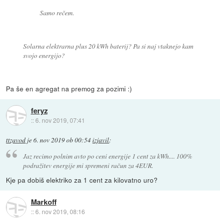
Samo rečem.
Solarna elektrarna plus 20 kWh baterij? Pa si naj vtaknejo kam
svojo energijo?
Pa še en agregat na premog za pozimi :)
feryz
::
6. nov 2019, 07:41
ttzavod
je
6. nov 2019 ob 00:54
izjavil
:
Jaz recimo polnim avto po ceni energije 1 cent za kWh.... 100%
podražitev energije mi spremeni račun za 4EUR.
Kje pa dobiš elektriko za 1 cent za kilovatno uro?
Markoff
::
6. nov 2019, 08:16