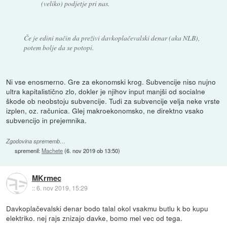
(veliko) podjetje pri nas.
Če je edini način da preživi davkoplačevalski denar (aka NLB),
potem bolje da se potopi.
Ni vse enosmerno. Gre za ekonomski krog. Subvencije niso nujno
ultra kapitalistično zlo, dokler je njihov input manjši od socialne
škode ob neobstoju subvencije. Tudi za subvencije velja neke vrste
izplen, oz. računica. Glej makroekonomsko, ne direktno vsako
subvencijo in prejemnika.
Zgodovina sprememb…
spremenil:
Machete
(
6. nov 2019 ob 13:50
)
MKrmec
::
6. nov 2019, 15:29
Davkoplačevalski denar bodo talal okol vsakmu butlu k bo kupu
elektriko. nej rajs znizajo davke, bomo mel vec od tega.