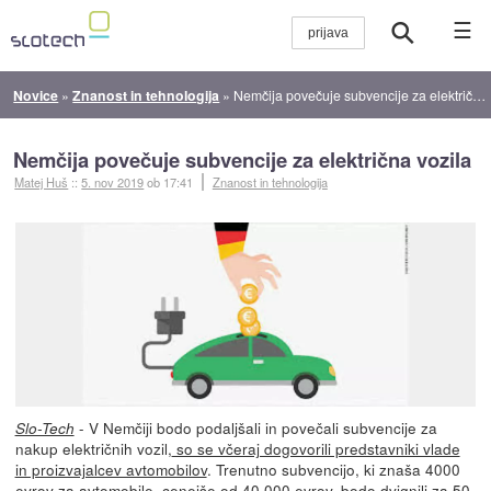
☰
Novice
»
Znanost in tehnologija
»
Nemčija povečuje subvencije za električna vozila
Nemčija povečuje subvencije za električna vozila
Matej Huš
::
5. nov 2019
ob 17:41
Znanost in tehnologija
- V Nemčiji bodo podaljšali in povečali subvencije za
Slo-Tech
nakup električnih vozil,
so se včeraj dogovorili predstavniki vlade
in proizvajalcev avtomobilov
. Trenutno subvencijo, ki znaša 4000
evrov za avtomobile, cenejše od 40.000 evrov, bodo dvignili za 50