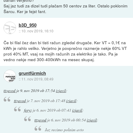
banan verjetno?
Saj jaz tudi za dizel tudi plačam 50 centov za liter. Ostalo poklonim
Šarcu. Ker je fejst fant.
b3D_950
::
10. nov 2019, 16:10
Če bi filal čez dan bi tisti račun zgledal drugače. Ker VT = 0,1€ na
kWh je rahlo veliko. Verjetno je povprečno razmerje nekje 60% VT
proti 40% MT, vsaj na mojih računih za elektriko je tako. Pa je
vedno nekje med 300-400kWh na mesec skupaj.
gruntfürmich
::
11. nov 2019, 08:49
ttzavod
je
9. nov 2019 ob 17:54
izjavil
:
ttzavod
je
7. nov 2019 ob 17:48
izjavil
:
feryz
je
6. nov 2019 ob 07:41
izjavil
:
ttzavod
je
6. nov 2019 ob 00:54
izjavil
:
Jaz recimo polnim avto