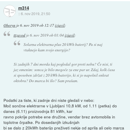
m314
::
6. nov 2019, 21:50
Oberyn
je
6. nov 2019 ob 12:17
izjavil
:
ttzavod
je
6. nov 2019 ob 01:04
izjavil
:
Solarna elektrarna plus 20 kWh baterij? Pa si naj
vtaknejo kam svojo energijo?
Si zadnjih 7 dni morda kaj pogledal gor proti nebu? Če nisi, ti
jaz omenim: sonca je bilo mogoče za ene par ur. Zdaj, kolk časa
si sposoben zdržat z 20 kWh baterijo, ki si jo napolnil enkrat
oktobra? Do marca bi šlo? Sam prašam.
Podatki za tiste, ki zadnje dni niste gledali v nebo:
Moč sončne elektrarne v Ljubljani 10,8 kW, od 1.11 (petka) do
danes (6.11) proizvodnja 81 kWh, kar
ravno pokrije potrebe ene družine, vendar brez avtomobila in
toplotne črpalke. Po dosedanjih izkušnjah
bi se dalo z 20kWh baterijo preživeti nekje od aprila ali celo marca