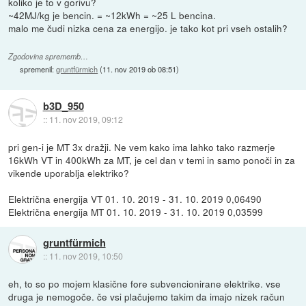
koliko je to v gorivu?
~42MJ/kg je bencin. = ~12kWh = ~25 L bencina.
malo me čudi nizka cena za energijo. je tako kot pri vseh ostalih?
Zgodovina sprememb…
spremenil:
gruntfürmich
(
11. nov 2019 ob 08:51
)
b3D_950
::
11. nov 2019, 09:12
pri gen-i je MT 3x dražji. Ne vem kako ima lahko tako razmerje
16kWh VT in 400kWh za MT, je cel dan v temi in samo ponoči in za
vikende uporablja elektriko?
Električna energija VT 01. 10. 2019 - 31. 10. 2019 0,06490
Električna energija MT 01. 10. 2019 - 31. 10. 2019 0,03599
gruntfürmich
::
11. nov 2019, 10:50
eh, to so po mojem klasične fore subvencionirane elektrike. vse
druga je nemogoče. če vsi plačujemo takim da imajo nizek račun