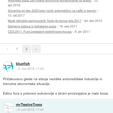
Avstrijska vlada želi omejiti anonimno komentiranje na spletu
::
22.
apr 2019
Slovenija po letu 2030 brez novih avtomobilov na nafto in bencin
::
13. okt 2017
Musk obljublja samovozeče Tesle do konca leta 2017
::
24. dec 2015
Siemens izstopa iz jedrskega posla
::
19. sep 2011
CES 2011: Ford predstavil električnega focusa
::
9. jan 2011
«
1
2
»
bluefish
::
5. nov 2019, 17:43
Pričakovano glede na stanje nemške avtomobilske industrije in
trenutne ekonomske situacije.
Edino fora s polovico subvencije s strani proizvajalca je malo bosa.
mrTwelveTrees
::
5. nov 2019, 17:44