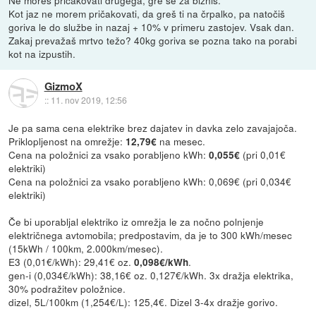
Ne moreš pričakovati drugega, gre se za biznis.
Kot jaz ne morem pričakovati, da greš ti na črpalko, pa natočiš
goriva le do službe in nazaj + 10% v primeru zastojev. Vsak dan.
Zakaj prevažaš mrtvo težo? 40kg goriva se pozna tako na porabi
kot na izpustih.
GizmoX
::
11. nov 2019, 12:56
Je pa sama cena elektrike brez dajatev in davka zelo zavajajoča.
Priklopljenost na omrežje:
na mesec.
12,79€
Cena na položnici za vsako porabljeno kWh:
(pri 0,01€
0,055€
elektriki)
Cena na položnici za vsako porabljeno kWh: 0,069€ (pri 0,034€
elektriki)
Če bi uporabljal elektriko iz omrežja le za nočno polnjenje
električnega avtomobila; predpostavim, da je to 300 kWh/mesec
(15kWh / 100km, 2.000km/mesec).
E3 (0,01€/kWh): 29,41€ oz.
.
0,098€/kWh
gen-i (0,034€/kWh): 38,16€ oz. 0,127€/kWh. 3x dražja elektrika,
30% podražitev položnice.
dizel, 5L/100km (1,254€/L): 125,4€. Dizel 3-4x dražje gorivo.