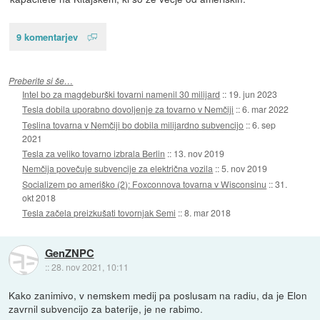
9 komentarjev
Preberite si še…
Intel bo za magdeburški tovarni namenil 30 milijard
::
19. jun 2023
Tesla dobila uporabno dovoljenje za tovarno v Nemčiji
::
6. mar 2022
Teslina tovarna v Nemčiji bo dobila milijardno subvencijo
::
6. sep
2021
Tesla za veliko tovarno izbrala Berlin
::
13. nov 2019
Nemčija povečuje subvencije za električna vozila
::
5. nov 2019
Socializem po ameriško (2): Foxconnova tovarna v Wisconsinu
::
31.
okt 2018
Tesla začela preizkušati tovornjak Semi
::
8. mar 2018
GenZNPC
::
28. nov 2021, 10:11
Kako zanimivo, v nemskem medij pa poslusam na radiu, da je Elon
zavrnil subvencijo za baterije, je ne rabimo.