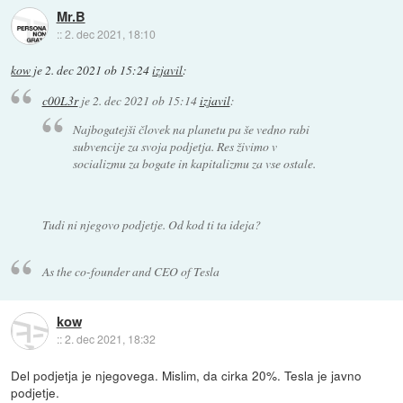
Mr.B
::
2. dec 2021, 18:10
kow
je
2. dec 2021 ob 15:24
izjavil
:
c00L3r
je
2. dec 2021 ob 15:14
izjavil
:
Najbogatejši človek na planetu pa še vedno rabi
subvencije za svoja podjetja. Res živimo v
socializmu za bogate in kapitalizmu za vse ostale.
Tudi ni njegovo podjetje. Od kod ti ta ideja?
As the co-founder and CEO of Tesla
kow
::
2. dec 2021, 18:32
Del podjetja je njegovega. Mislim, da cirka 20%. Tesla je javno
podjetje.