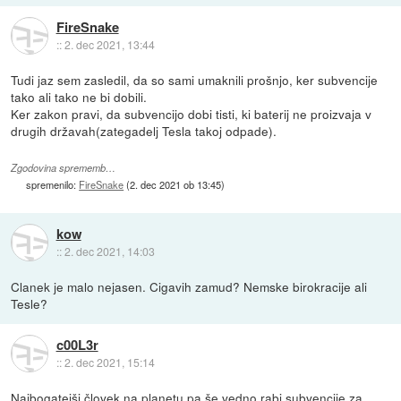
FireSnake
::
2. dec 2021, 13:44
Tudi jaz sem zasledil, da so sami umaknili prošnjo, ker subvencije
tako ali tako ne bi dobili.
Ker zakon pravi, da subvencijo dobi tisti, ki baterij ne proizvaja v
drugih državah(zategadelj Tesla takoj odpade).
Zgodovina sprememb…
spremenilo:
FireSnake
(
2. dec 2021 ob 13:45
)
kow
::
2. dec 2021, 14:03
Clanek je malo nejasen. Cigavih zamud? Nemske birokracije ali
Tesle?
c00L3r
::
2. dec 2021, 15:14
Najbogatejši človek na planetu pa še vedno rabi subvencije za