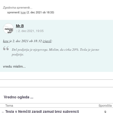
Zgodovina sprememb…
spremenil:
kow
(
2. dec 2021 ob 18:33
)
Mr.B
::
2. dec 2021, 19:05
kow
je
2. dec 2021 ob 18:32
izjavil
:
Del podjetja je njegovega. Mislim, da cirka 20%. Tesla je javno
podjetje.
vredu mislim...
Vredno ogleda ...
Tema
Sporočila
»
Tesla v Nemčiji zaradi zamud brez subvencij
9