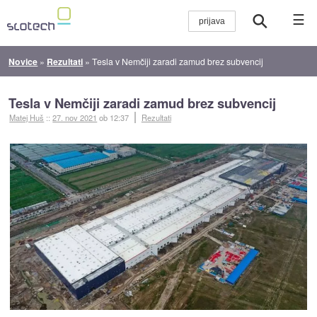
☰
Novice
»
Rezultati
»
Tesla v Nemčiji zaradi zamud brez subvencij
Tesla v Nemčiji zaradi zamud brez subvencij
Matej Huš
::
27. nov 2021
ob 12:37
Rezultati