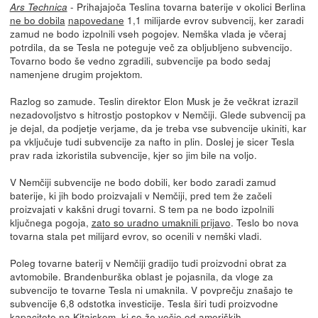
- Prihajajoča Teslina tovarna baterije v okolici Berlina
Ars Technica
ne bo dobila
napovedane
1,1 milijarde evrov subvencij, ker zaradi
zamud ne bodo izpolnili vseh pogojev. Nemška vlada je včeraj
potrdila, da se Tesla ne poteguje več za obljubljeno subvencijo.
Tovarno bodo še vedno zgradili, subvencije pa bodo sedaj
namenjene drugim projektom.
Razlog so zamude. Teslin direktor Elon Musk je že večkrat izrazil
nezadovoljstvo s hitrostjo postopkov v Nemčiji. Glede subvencij pa
je dejal, da podjetje verjame, da je treba vse subvencije ukiniti, kar
pa vključuje tudi subvencije za nafto in plin. Doslej je sicer Tesla
prav rada izkoristila subvencije, kjer so jim bile na voljo.
V Nemčiji subvencije ne bodo dobili, ker bodo zaradi zamud
baterije, ki jih bodo proizvajali v Nemčiji, pred tem že začeli
proizvajati v kakšni drugi tovarni. S tem pa ne bodo izpolnili
ključnega pogoja,
zato so uradno umaknili prijavo
. Teslo bo nova
tovarna stala pet milijard evrov, so ocenili v nemški vladi.
Poleg tovarne baterij v Nemčiji gradijo tudi proizvodni obrat za
avtomobile. Brandenburška oblast je pojasnila, da vloge za
subvencijo te tovarne Tesla ni umaknila. V povprečju znašajo te
subvencije 6,8 odstotka investicije. Tesla širi tudi proizvodne
kapacitete na Kitajskem, ki so že večje od ameriških.