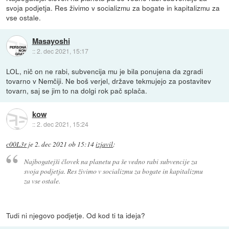
svoja podjetja. Res živimo v socializmu za bogate in kapitalizmu za
vse ostale.
Masayoshi
::
2. dec 2021, 15:17
LOL, nič on ne rabi, subvencija mu je bila ponujena da zgradi
tovarno v Nemčiji. Ne boš verjel, države tekmujejo za postavitev
tovarn, saj se jim to na dolgi rok pač splača.
kow
::
2. dec 2021, 15:24
c00L3r
je
2. dec 2021 ob 15:14
izjavil
:
Najbogatejši človek na planetu pa še vedno rabi subvencije za
svoja podjetja. Res živimo v socializmu za bogate in kapitalizmu
za vse ostale.
Tudi ni njegovo podjetje. Od kod ti ta ideja?