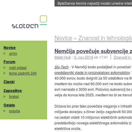
Spletne strani začele streči oglase za agente
Novice
»
Znanost in tehnologij
Novice
Nemčija povečuje subvencije za
arhiv
Matej Huš
::
5. nov 2019
ob 17:41
Znanost in 
Forum
Slo-Tech
- V Nemčiji bodo podaljšali in povečali 
mali oglasi
predstavniki vlade in proizvajalcev avtomobilov
.
teme zadnjih 24h
40.000 evrov, bodo dvignili za 50 odstotkov na 6
Članki
medtem ko vozila nad 60.000 evri ne bodo subve
evri namesto s 3000 evri. Polovico subvencij bo 
Zaposlitve
velja do konca leta 2025, medtem ko bi se trenut
brskaj
Ostalo
Država bo prav tako povečala vlaganja v infrastru
pravila
milijarde dolarjev, s čimer želijo zagotoviti 50.0
na cestah videti 10 milijonov električnih avtomob
predstavitvijo novega električnega avtomobila iz 
električna vozila.