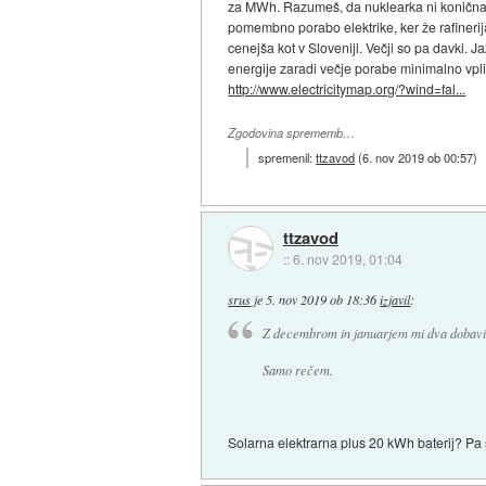
za MWh. Razumeš, da nuklearka ni konična el
pomembno porabo elektrike, ker že rafinerija
cenejša kot v Sloveniji. Večji so pa davki.
energije zaradi večje porabe minimalno vpli
http://www.electricitymap.org/?wind=fal...
Zgodovina sprememb…
spremenil:
ttzavod
(
6. nov 2019 ob 00:57
)
ttzavod
::
6. nov 2019, 01:04
srus
je
5. nov 2019 ob 18:36
izjavil
:
Z decembrom in januarjem mi dva dobavit
Samo rečem.
Solarna elektrarna plus 20 kWh baterij? Pa 