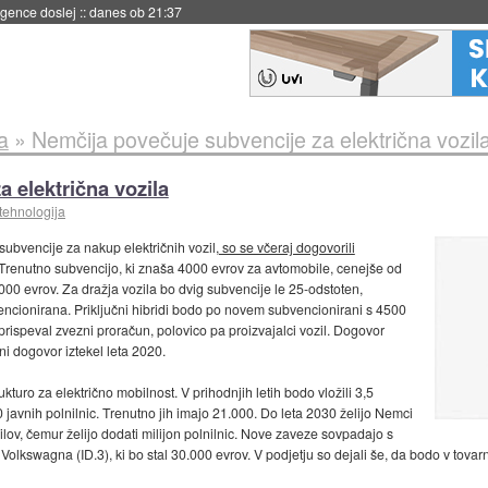
 umetne inteligence
::
danes ob 21:23
a
»
Nemčija povečuje subvencije za električna vozil
 električna vozila
tehnologija
subvencije za nakup električnih vozil,
so se včeraj dogovorili
 Trenutno subvencijo, ki znaša 4000 evrov za avtomobile, cenejše od
000 evrov. Za dražja vozila bo dvig subvencije le 25-odstoten,
ncionirana. Priključni hibridi bodo po novem subvencionirani s 4500
prispeval zvezni proračun, polovico pa proizvajalci vozil. Dogovor
ni dogovor iztekel leta 2020.
kturo za električno mobilnost. V prihodnjih letih bodo vložili 3,5
00 javnih polnilnic. Trenutno jih imajo 21.000. Do leta 2030 želijo Nemci
ilov, čemur želijo dodati milijon polnilnic. Nove zaveze sovpadajo s
Volkswagna (ID.3), ki bo stal 30.000 evrov. V podjetju so dejali še, da bodo v tovarn