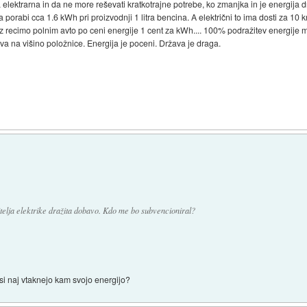
ektrarna in da ne more reševati kratkotrajne potrebe, ko zmanjka in je energija dr
 porabi cca 1.6 kWh pri proizvodnji 1 litra bencina. A električni to ima dosti za 10 
 Jaz recimo polnim avto po ceni energije 1 cent za kWh.... 100% podražitev energij
va na višino položnice. Energija je poceni. Država je draga.
elja elektrike dražita dobavo. Kdo me bo subvencioniral?
si naj vtaknejo kam svojo energijo?