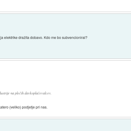
a elektrike dražita dobavo. Kdo me bo subvencioniral?
ustrije na plečih davkoplačevalcev.
atero (veliko) podjetje pri nas.