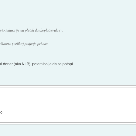
vto industrije na plečih davkoplačevalcev.
ikatero (veliko) podjetje pri nas.
ki denar (aka NLB), potem bolje da se potopi.
bo.