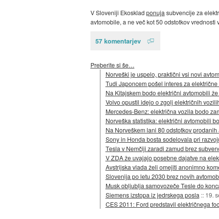
V Sloveniji Ekosklad
ponuja
subvencije za elektr
avtomobile, a ne več kot 50 odstotkov vrednosti v
57 komentarjev
Preberite si še…
Norveški je uspelo, praktični vsi novi avtomo
Tudi Japoncem pošel interes za električne
Na Kitajskem bodo električni avtomobili že 
Volvo opustil idejo o zgolj električnih vozil
Mercedes-Benz: električna vozila bodo zam
Norveška statistika: električni avtomobili b
Na Norveškem lani 80 odstotkov prodanih a
Sony in Honda bosta sodelovala pri razvoju 
Tesla v Nemčiji zaradi zamud brez subvenc
V ZDA že uvajajo posebne dajatve na elekt
Avstrijska vlada želi omejiti anonimno kom
Slovenija po letu 2030 brez novih avtomobi
Musk obljublja samovozeče Tesle do konc
Siemens izstopa iz jedrskega posla
::
19. 
CES 2011: Ford predstavil električnega fo