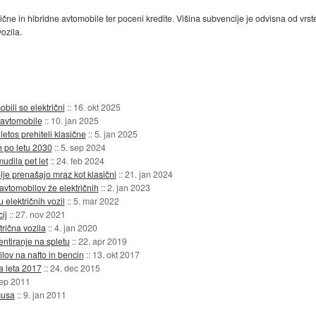
ične in hibridne avtomobile ter poceni kredite. Višina subvencije je odvisna od vrs
ozila.
bili so električni
::
16. okt 2025
 avtomobile
::
10. jan 2025
letos prehiteli klasične
::
5. jan 2025
ih po letu 2030
::
5. sep 2024
udila pet let
::
24. feb 2024
olje prenašajo mraz kot klasični
::
21. jan 2024
vtomobilov že električnih
::
2. jan 2023
električnih vozil
::
5. mar 2022
ij
::
27. nov 2021
rična vozila
::
4. jan 2020
entiranje na spletu
::
22. apr 2019
lov na nafto in bencin
::
13. okt 2017
a leta 2017
::
24. dec 2015
sep 2011
cusa
::
9. jan 2011