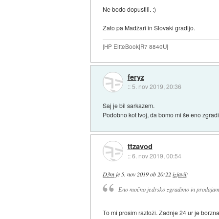
Ne bodo dopustili. :)
Zato pa Madžari in Slovaki gradijo.
|HP EliteBook|R7 8840U|
feryz
::
5. nov 2019, 20:36
Saj je bil sarkazem.
Podobno kot tvoj, da bomo mi še eno zgradili
ttzavod
::
6. nov 2019, 00:54
D3m
je
5. nov 2019 ob 20:22
izjavil
:
Eno močno jedrsko zgradimo in prodajam
To mi prosim razloži. Zadnje 24 ur je borz