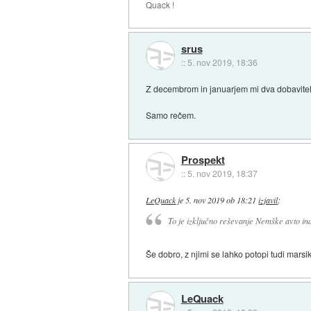
Quack !
srus
::
5. nov 2019, 18:36
Z decembrom in januarjem mi dva dobavitelj
Samo rečem.
Prospekt
::
5. nov 2019, 18:37
LeQuack
je
5. nov 2019 ob 18:21
izjavil
:
To je izključno reševanje Nemške avto ind
Še dobro, z njimi se lahko potopi tudi marsik
LeQuack