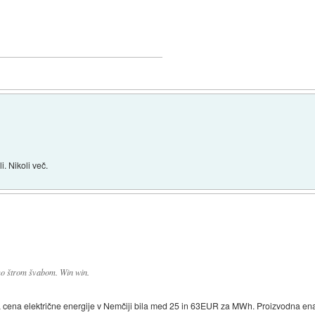
. Nikoli več.
o štrom švabom. Win win.
na cena električne energije v Nemčiji bila med 25 in 63EUR za MWh. Proizvodna e