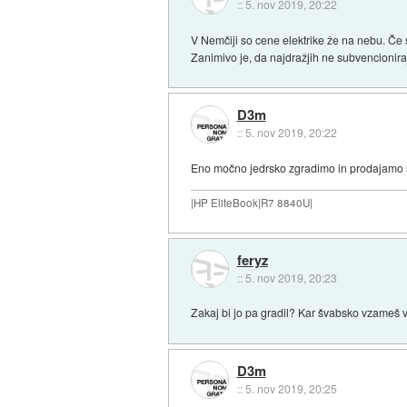
::
5. nov 2019, 20:22
V Nemčiji so cene elektrike že na nebu. Če si
Zanimivo je, da najdražjih ne subvencionira
D3m
::
5. nov 2019, 20:22
Eno močno jedrsko zgradimo in prodajamo 
|HP EliteBook|R7 8840U|
feryz
::
5. nov 2019, 20:23
Zakaj bi jo pa gradil? Kar švabsko vzameš v 
D3m
::
5. nov 2019, 20:25