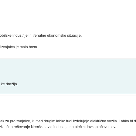
ilske industrije in trenutne ekonomske situacije.
oizvajalca je malo bosa.
 že dražijo.
ak za proizvajalce, ki med drugim lahko tudi izdelujejo električna vozila. Lahko bi d
 izključno reševanje Nemške avto industrije na plečih davkoplačevalcev.