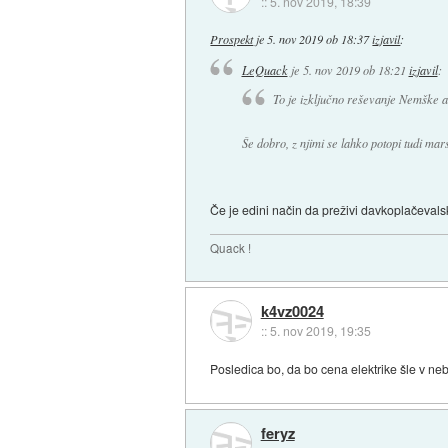
::
5. nov 2019, 18:39
Prospekt
je
5. nov 2019 ob 18:37
izjavil
:
LeQuack
je
5. nov 2019 ob 18:21
izjavil
:
To je izključno reševanje Nemške a
Še dobro, z njimi se lahko potopi tudi mars
Če je edini način da preživi davkoplačevals
Quack !
k4vz0024
::
5. nov 2019, 19:35
Posledica bo, da bo cena elektrike šle v ne
feryz