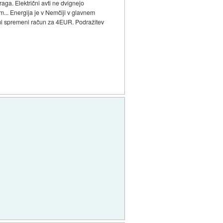
aga. Električni avti ne dvignejo
km... Energija je v Nemčiji v glavnem
e mi spremeni račun za 4EUR. Podražitev