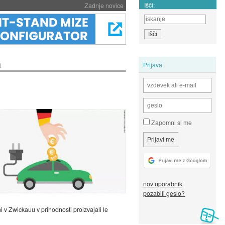
Išči:
Zadnje novice
a
Prijava
Zapomni si me
nov uporabnik
pozabili geslo?
i v Zwickauu v prihodnosti proizvajali le