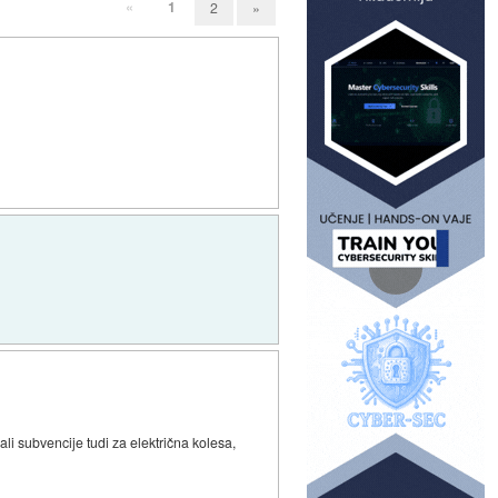
«
1
2
»
ali subvencije tudi za električna kolesa,