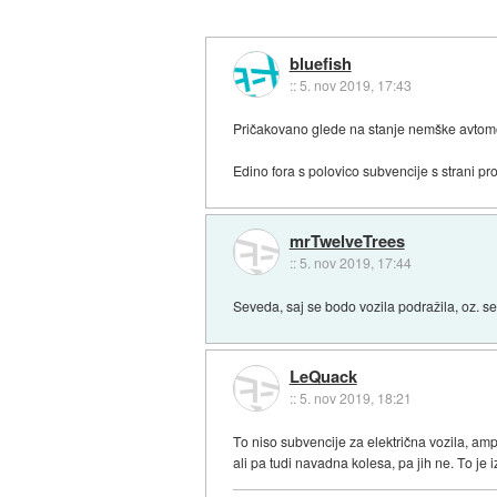
bluefish
::
5. nov 2019, 17:43
Pričakovano glede na stanje nemške avtomob
Edino fora s polovico subvencije s strani pr
mrTwelveTrees
::
5. nov 2019, 17:44
Seveda, saj se bodo vozila podražila, oz. se
LeQuack
::
5. nov 2019, 18:21
To niso subvencije za električna vozila, amp
ali pa tudi navadna kolesa, pa jih ne. To je