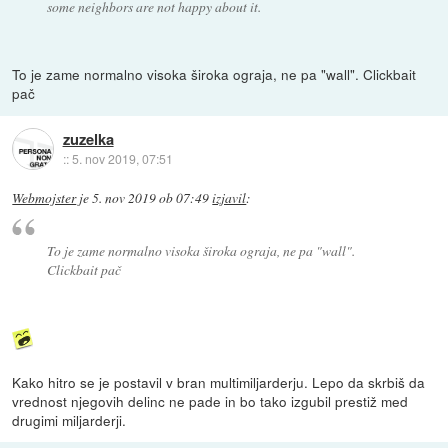
some neighbors are not happy about it.
To je zame normalno visoka široka ograja, ne pa "wall". Clickbait
pač
zuzelka
::
5. nov 2019, 07:51
Webmojster
je
5. nov 2019 ob 07:49
izjavil
:
To je zame normalno visoka široka ograja, ne pa "wall".
Clickbait pač
Kako hitro se je postavil v bran multimiljarderju. Lepo da skrbiš da
vrednost njegovih delinc ne pade in bo tako izgubil prestiž med
drugimi miljarderji.