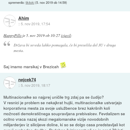
spremenilo:
tikitoki
(
5. nov 2019 ob 14:59
)
Ahim
::
5. nov 2019, 17:54
HappyPills
je
5. nov 2019 ob 10:27
izjavil
:
Država bi seveda lahko pomagala, če bi preselila del JU v druga
mesta.
Saj imamo marsikaj v Brezicah
nejcek74
::
5. nov 2019, 18:17
Multinacionalke so najprej uničile trg zdaj pa se čudijo?
V resnici je problem se nekajkrat hujši, multinacionalke ustvarjajo
korporativna mesta za svoje uslužbence brez kakršnih koli
možnosti demokratičnega soupravljana prebivalcev. Fevdalizem se
ocitno vraca nazaj skozi megalomanske vizije novodobnih
milijarderjev iz silicijeve doline, ki so se dolgo casa predstavljali kot