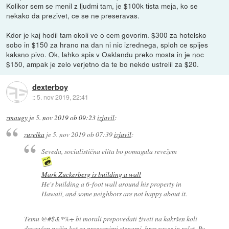
Kolikor sem se menil z ljudmi tam, je $100k tista meja, ko se
nekako da prezivet, ce se ne preseravas.
Kdor je kaj hodil tam okoli ve o cem govorim. $300 za hotelsko
sobo in $150 za hrano na dan ni nic izrednega, sploh ce spijes
kaksno pivo. Ok, lahko spis v Oaklandu preko mosta in je noc
$150, ampak je zelo verjetno da te bo nekdo ustrelil za $20.
dexterboy
::
5. nov 2019, 22:41
zmaugy
je
5. nov 2019 ob 09:23
izjavil
:
zuzelka
je
5. nov 2019 ob 07:39
izjavil
:
Seveda, socialistična elita bo pomagala revežem
Mark Zuckerberg is building a wall
He's building a 6-foot wall around his property in
Hawaii, and some neighbors are not happy about it.
Temu @#$&*%+ bi morali prepovedati živeti na kakršen koli
drugačen način kot za prozornimi stenami, brez zaves in rolet. Pa