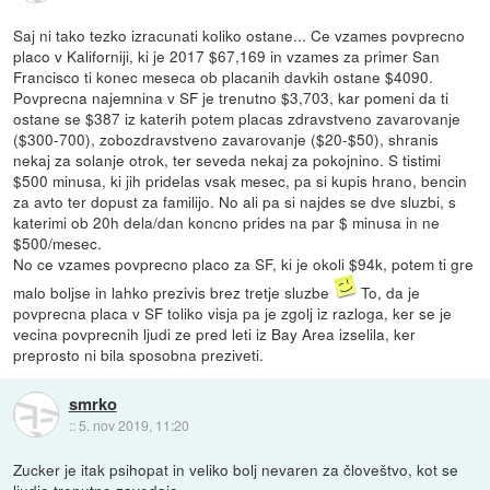
Saj ni tako tezko izracunati koliko ostane... Ce vzames povprecno
placo v Kaliforniji, ki je 2017 $67,169 in vzames za primer San
Francisco ti konec meseca ob placanih davkih ostane $4090.
Povprecna najemnina v SF je trenutno $3,703, kar pomeni da ti
ostane se $387 iz katerih potem placas zdravstveno zavarovanje
($300-700), zobozdravstveno zavarovanje ($20-$50), shranis
nekaj za solanje otrok, ter seveda nekaj za pokojnino. S tistimi
$500 minusa, ki jih pridelas vsak mesec, pa si kupis hrano, bencin
za avto ter dopust za familijo. No ali pa si najdes se dve sluzbi, s
katerimi ob 20h dela/dan koncno prides na par $ minusa in ne
$500/mesec.
No ce vzames povprecno placo za SF, ki je okoli $94k, potem ti gre
malo boljse in lahko prezivis brez tretje sluzbe
To, da je
povprecna placa v SF toliko visja pa je zgolj iz razloga, ker se je
vecina povprecnih ljudi ze pred leti iz Bay Area izselila, ker
preprosto ni bila sposobna preziveti.
smrko
::
5. nov 2019, 11:20
Zucker je itak psihopat in veliko bolj nevaren za človeštvo, kot se
ljudje trenutno zavedajo