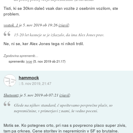
Tisti, ki se 30km daleč vsak dan vozite z osebnim vozilom, ste
problem.
vostok_1
je
5. nov 2019 ob 19:26
izjavil
:
15-20 let kasneje se je izkazalo, da ima Alex Jones prav.
Ne, ni se, ker Alex Jones tega ni nikoli trdil.
Zgodovina sprememb…
spremenilo:
jype
(
5. nov 2019 ob 21:17
)
hammock
::
5. nov 2019, 21:47
Sheteentz
je
5. nov 2019 ob 07:21
izjavil
:
Glede na njihov standard, č upoštevamo povprečne plače, so
nepremičnine, v primerjavi z nami, še vedno poceni.
Motis se. Ko potegnes crto, pri nas s povprecno placo super zivis,
tam pa crknes. Cene storitev in nepremicnin v SF so brutalne.