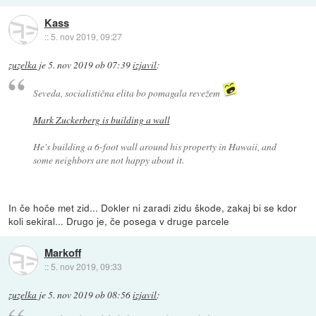
Kass
::
5. nov 2019, 09:27
zuzelka
je
5. nov 2019 ob 07:39
izjavil
:
Seveda, socialistična elita bo pomagala revežem
Mark Zuckerberg is building a wall
He's building a 6-foot wall around his property in Hawaii, and
some neighbors are not happy about it.
In če hoče met zid... Dokler ni zaradi zidu škode, zakaj bi se kdor
koli sekiral... Drugo je, če posega v druge parcele
Markoff
::
5. nov 2019, 09:33
zuzelka
je
5. nov 2019 ob 08:56
izjavil
: