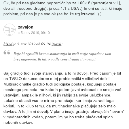
Ok, če pri nas gledamo nepremičnino za 100k € (garsonjera v Lj,
dvo ali trosobno drugje), je cca 1:1 z USA :) In oni so tisti, ki imajo
problem, pri nas je pa vse ok (se bo že trg izravnal :) ).
zavajon
::
5. nov 2019, 09:10
bf4ed
je
5. nov 2019 ob 09:04
izjavil
:
Raje bi zgradili lastna stanovanja in meli svoje zaposlene tam
brez najemnin. Bi hitro padle cene drugih stanovanj.
Saj gradijo tudi svoja stanovanja, a to ni dovolj. Pred časom je bil
na TVSLO dokumentarec o tej problematiki v silicijevi dolini.
Multinacionalke gradijo tudi policijske postaje, kupujejo postaje
mestnega prometa, na katerih potem javni avtobusi ne smejo več
ustavljati, ampak le njihovi, ki jih rabijo za svoje uslužbence.
Lokalne oblasti vse to mirno prenašajo, ker imajo zaradi tega
koristi. In to kljub temu, da multinacionalke plačujejo zelo malo
davkov. A to jim ni dovolj. V planu imajo gradnjo plavajočih "tovarn"
v mednarodnih vodah, potem jim ne bo treba plačevati sploh
nobenih davkov.