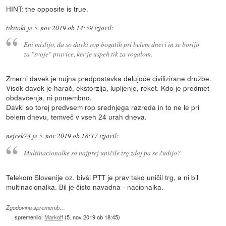
HINT: the opposite is true.
tikitoki
je
5. nov 2019 ob 14:59
izjavil
:
Eni mislijo, da so davki rop bogatih pri belem dnevi in se borijo
za "svoje" pravice, ker je uspeh tik za vogalom.
Zmerni davek je nujna predpostavka delujoče civilizirane družbe.
Visok davek je harač, ekstorzija, lupljenje, reket. Kdo je predmet
obdavčenja, ni pomembno.
Davki so torej predvsem rop srednjega razreda in to ne le pri
belem dnevu, temveč v vseh 24 urah dneva.
nejcek74
je
5. nov 2019 ob 18:17
izjavil
:
Multinacionalke so najprej uničile trg zdaj pa se čudijo?
Telekom Slovenije oz. bivši PTT je prav tako uničil trg, a ni bil
multinacionalka. Bil je čisto navadna - nacionalka.
Zgodovina sprememb…
spremenilo:
Markoff
(
5. nov 2019 ob 18:45
)