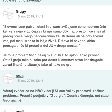
Glugy
::
5. nov 2019, 11:43
"Slovenci smo pač smotani in si sami zvišujemo cene nepremičnin
ker vsi rinejo v LJ čeprav bi npr samo 30km iz prestolnice imeli ali
precej precej večjo nepremičnino za isti denar ali pa odplačevali
vsaj pol manj kredita in lažje živeli. Država bi seveda lahko
pomagala, če bi preselila del JU v druga mesta. "
Ja to je problem tistih nekaj % ljudi ki si to sploh lahko privošči.
Ostali grejo tako ali tako par deset kilometrov stran ker drugače
zarad finančne situacije tako ali tako ne gre.
srus
::
5. nov 2019, 12:41
Včeraj zvečer so na HBO v seriji Silicon Valley predstavili rešitev
problema. Preseliš podjetje v "Georgio". Country Georgia, not state
Georgia. :-(
gus5