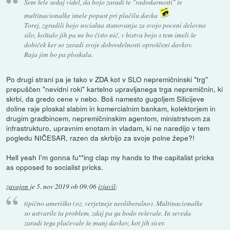
Sem šele sedaj videl, da bojo zaradi te "radodarnosti" te
multinacionalke imele popust pri plačilu davka
Torej, zgradili bojo socialna stanovanja za svojo poceni delovno
silo, koštalo jih pa ne bo čisto nič, v bistvu bojo s tem imeli še
dobiček ker so zaradi svoje dobrodelnosti oproščeni davkov.
Raja jim bo pa ploskala.
Po drugi strani pa je tako v ZDA kot v SLO nepremičninski "trg"
prepuščen "nevidni roki" kartelno upravljanega trga nepremičnin, ki
skrbi, da gredo cene v nebo. Boš namesto gugoljem Silicijeve
doline raje ploskal slabim in komercialnim bankam, kolektorjem in
drugim gradbincem, nepremičninskim agentom, ministrstvom za
infrastrukturo, upravnim enotam in vladam, ki ne naredijo v tem
pogledu NIČESAR, razen da skrbijo za svoje polne žepe?!
Hell yeah I'm gonna fu**ing clap my hands to the capitalist pricks
as opposed to socialist pricks.
zavajon
je
5. nov 2019 ob 09:06
izjavil
:
tipično ameriško (oz. verjetneje neoliberalno). Multinacionalke
so ustvarile ta problem, zdaj pa ga bodo reševale. In seveda
zaradi tega plačevale še manj davkov, kot jih sicer.