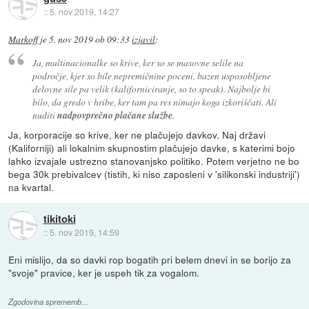
::
5. nov 2019, 14:27
Markoff
je
5. nov 2019 ob 09:33
izjavil
:
Ja, multinacionalke so krive, ker so se masovne selile na
področje, kjer so bile nepremičnine poceni, bazen usposobljene
delovne sile pa velik (kaliforniciranje, so to speak). Najbolje bi
bilo, da gredo v hribe, ker tam pa res nimajo koga izkoriščati. Ali
nuditi
nadpovprečno plačane službe
.
Ja, korporacije so krive, ker ne plačujejo davkov. Naj državi
(Kaliforniji) ali lokalnim skupnostim plačujejo davke, s katerimi bojo
lahko izvajale ustrezno stanovanjsko politiko. Potem verjetno ne bo
bega 30k prebivalcev (tistih, ki niso zaposleni v 'silikonski industriji')
na kvartal.
tikitoki
::
5. nov 2019, 14:59
Eni mislijo, da so davki rop bogatih pri belem dnevi in se borijo za
"svoje" pravice, ker je uspeh tik za vogalom.
Zgodovina sprememb…