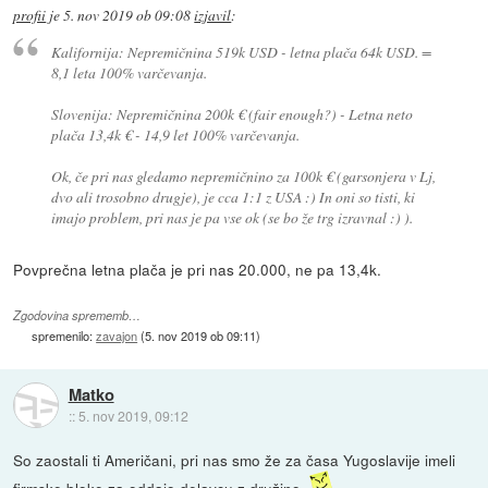
profii
je
5. nov 2019 ob 09:08
izjavil
:
Kalifornija: Nepremičnina 519k USD - letna plača 64k USD. =
8,1 leta 100% varčevanja.
Slovenija: Nepremičnina 200k € (fair enough?) - Letna neto
plača 13,4k € - 14,9 let 100% varčevanja.
Ok, če pri nas gledamo nepremičnino za 100k € (garsonjera v Lj,
dvo ali trosobno drugje), je cca 1:1 z USA :) In oni so tisti, ki
imajo problem, pri nas je pa vse ok (se bo že trg izravnal :) ).
Povprečna letna plača je pri nas 20.000, ne pa 13,4k.
Zgodovina sprememb…
spremenilo:
zavajon
(
5. nov 2019 ob 09:11
)
Matko
::
5. nov 2019, 09:12
So zaostali ti Američani, pri nas smo že za časa Yugoslavije imeli
firmske bloke za oddajo delavcu z družino.