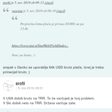
profii
je
5. nov 2019 ob 09:12
izjavil
:
zavajon
je
5. nov 2019 ob 09:10
izjavil
:
Povprečna letna plača je pri nas 20.000, ne pa
13,4k.
https://www.stat.si/StatWeb/Field/Index...
Neto, ne bruto. :)
ampak v članku se uporablja 64k USD bruto plača, torej je treba
primerjati bruto ;)
profii
::
5. nov 2019, 09:21
V USA dobiš bruto na TRR. To če varčuješ je tvoj problem.
V Slo dobiš neto na TRR. Država varčuje zate.