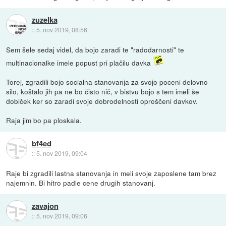
zuzelka
::
5. nov 2019, 08:56
Sem šele sedaj videl, da bojo zaradi te "radodarnosti" te
multinacionalke imele popust pri plačilu davka
Torej, zgradili bojo socialna stanovanja za svojo poceni delovno
silo, koštalo jih pa ne bo čisto nič, v bistvu bojo s tem imeli še
dobiček ker so zaradi svoje dobrodelnosti oproščeni davkov.
Raja jim bo pa ploskala.
bf4ed
::
5. nov 2019, 09:04
Raje bi zgradili lastna stanovanja in meli svoje zaposlene tam brez
najemnin. Bi hitro padle cene drugih stanovanj.
zavajon
::
5. nov 2019, 09:06