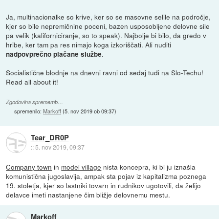
Ja, multinacionalke so krive, ker so se masovne selile na področje,
kjer so bile nepremičnine poceni, bazen usposobljene delovne sile
pa velik (kaliforniciranje, so to speak). Najbolje bi bilo, da gredo v
hribe, ker tam pa res nimajo koga izkoriščati. Ali nuditi
.
nadpovprečno plačane službe
Socialistične blodnje na dnevni ravni od sedaj tudi na Slo-Techu!
Read all about it!
Zgodovina sprememb…
spremenilo:
Markoff
(
5. nov 2019 ob 09:37
)
Tear_DR0P
::
5. nov 2019, 09:37
Company town
in
model village
nista koncepra, ki bi ju iznašla
komunistična jugoslavija, ampak sta pojav iz kapitalizma poznega
19. stoletja, kjer so lastniki tovarn in rudnikov ugotovili, da želijo
delavce imeti nastanjene čim bližje delovnemu mestu.
Markoff