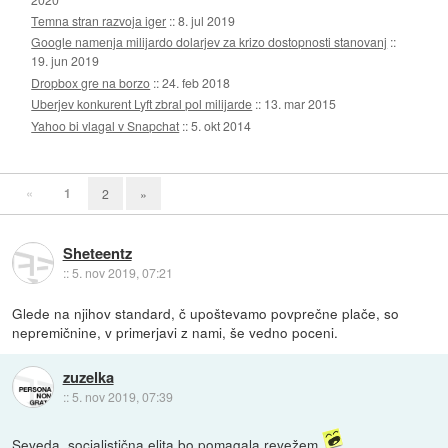
Temna stran razvoja iger
::
8. jul 2019
Google namenja milijardo dolarjev za krizo dostopnosti stanovanj
::
19. jun 2019
Dropbox gre na borzo
::
24. feb 2018
Uberjev konkurent Lyft zbral pol milijarde
::
13. mar 2015
Yahoo bi vlagal v Snapchat
::
5. okt 2014
«
1
2
»
Sheteentz
::
5. nov 2019, 07:21
Glede na njihov standard, č upoštevamo povprečne plače, so
nepremičnine, v primerjavi z nami, še vedno poceni.
zuzelka
::
5. nov 2019, 07:39
Seveda, socialistična elita bo pomagala revežem