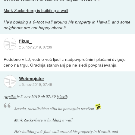
Mark Zuckerberg is building a wall
He's building a 6-foot wall around his property in Hawaii, and some
neighbors are not happy about it.
fikus_
::
5. nov 2019, 07:39
Podobno v LJ, vedno več ljudi z nadpovprečnimi plačami dviguje
ceno na trgu. Gradnja stanovanj pa ne sledi povpraševanju.
Webmojster
::
5. nov 2019, 07:49
zuzelka
je
5. nov 2019 ob 07:39
izjavil
:
Seveda, socialistična elita bo pomagala revežem
Mark Zuckerberg is building a wall
He's building a 6-foot wall around his property in Hawaii, and