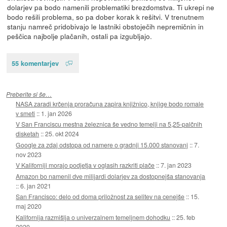
dolarjev pa bodo namenili problematiki brezdomstva. Ti ukrepi ne
bodo rešili problema, so pa dober korak k rešitvi. V trenutnem
stanju namreč pridobivajo le lastniki obstoječih nepremičnin in
peščica najbolje plačanih, ostali pa izgubljajo.
55 komentarjev
Preberite si še…
NASA zaradi krčenja proračuna zapira knjižnico, knjige bodo romale
v smeti
::
1. jan 2026
V San Franciscu mestna železnica še vedno temelji na 5,25-palčnih
disketah
::
25. okt 2024
Google za zdaj odstopa od namere o gradnji 15.000 stanovanj
::
7.
nov 2023
V Kaliforniji morajo podjetja v oglasih razkriti plače
::
7. jan 2023
Amazon bo namenil dve milijardi dolarjev za dostopnejša stanovanja
::
6. jan 2021
San Francisco: delo od doma priložnost za selitev na cenejše
::
15.
maj 2020
Kalifornija razmišlja o univerzalnem temeljnem dohodku
::
25. feb
2020