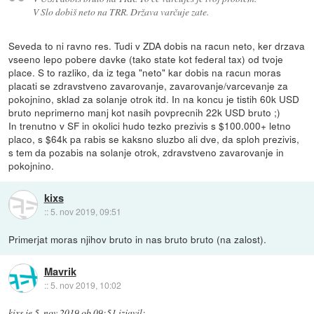
V Slo dobiš neto na TRR. Država varčuje zate.
Seveda to ni ravno res. Tudi v ZDA dobis na racun neto, ker drzava
vseeno lepo pobere davke (tako state kot federal tax) od tvoje
place. S to razliko, da iz tega "neto" kar dobis na racun moras
placati se zdravstveno zavarovanje, zavarovanje/varcevanje za
pokojnino, sklad za solanje otrok itd. In na koncu je tistih 60k USD
bruto neprimerno manj kot nasih povprecnih 22k USD bruto ;)
In trenutno v SF in okolici hudo tezko prezivis s $100.000+ letno
placo, s $64k pa rabis se kaksno sluzbo ali dve, da sploh prezivis,
s tem da pozabis na solanje otrok, zdravstveno zavarovanje in
pokojnino.
kixs
::
5. nov 2019, 09:51
Primerjat moras njihov bruto in nas bruto bruto (na zalost).
Mavrik
::
5. nov 2019, 10:02
kixs
je
5. nov 2019 ob 09:51
izjavil
: