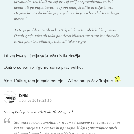
prestolnice imeli ali precej precej večjo nepremičnino za isti
denar ali pa odplačevali vsaj pol manj kredita in lažje živeli.
Država bi seveda lahko pomagala, če bi preselila del JU v druga
mesta. "
Ja to je problem tistih nekaj % ljudi ki si to sploh lahko privošči.
Ostali grejo tako ali tako par deset kilometrov stran ker drugače
zarad finančne situacije tako ali tako ne gre.
10 km izven Ljubljane je včasih še dražje...
Očitno se vam o trgu ne sanja prav veliko.
Ajde 100km, tam je malo ceneje... Ali pa samo čez Trojane
.
jype
::
5. nov 2019, 21:16
HappyPills
je
5. nov 2019 ob 10:27
izjavil
:
Slovenci smo pač smotani in si sami zvišujemo cene nepremičnin
ker vsi rinejo v LJ čeprav bi npr samo 30km iz prestolnice imeli
ali precej precej večjo nepremičnino za isti denar