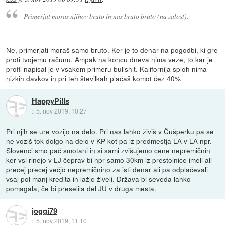
Primerjat moras njihov bruto in nas bruto bruto (na zalost).
Ne, primerjati moraš samo bruto. Ker je to denar na pogodbi, ki gre
proti tvojemu računu. Ampak na koncu dneva nima veze, to kar je
profii napisal je v vsakem primeru bullshit. Kalifornija sploh nima
nizkih davkov in pri teh številkah plačaš komot čez 40%
HappyPills
::
5. nov 2019, 10:27
Pri njih se ure vozijo na delo. Pri nas lahko živiš v Čušperku pa se
ne voziš tok dolgo na delo v KP kot pa iz predmestja LA v LA npr.
Slovenci smo pač smotani in si sami zvišujemo cene nepremičnin
ker vsi rinejo v LJ čeprav bi npr samo 30km iz prestolnice imeli ali
precej precej večjo nepremičnino za isti denar ali pa odplačevali
vsaj pol manj kredita in lažje živeli. Država bi seveda lahko
pomagala, če bi preselila del JU v druga mesta.
joggi79
::
5. nov 2019, 11:10