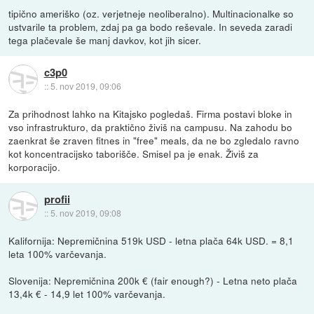
tipično ameriško (oz. verjetneje neoliberalno). Multinacionalke so
ustvarile ta problem, zdaj pa ga bodo reševale. In seveda zaradi
tega plačevale še manj davkov, kot jih sicer.
c3p0
::
5. nov 2019, 09:06
Za prihodnost lahko na Kitajsko pogledaš. Firma postavi bloke in
vso infrastrukturo, da praktično živiš na campusu. Na zahodu bo
zaenkrat še zraven fitnes in "free" meals, da ne bo zgledalo ravno
kot koncentracijsko taborišče. Smisel pa je enak. Živiš za
korporacijo.
profii
::
5. nov 2019, 09:08
Kalifornija: Nepremičnina 519k USD - letna plača 64k USD. = 8,1
leta 100% varčevanja.
Slovenija: Nepremičnina 200k € (fair enough?) - Letna neto plača
13,4k € - 14,9 let 100% varčevanja.