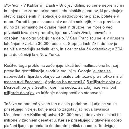
- V Kaliforniji, zlasti v Silicijevi dolini, so cene nepremičnin
Slo-Tech
in najemnine zaradi prisotnosti tehnoloških gigantov, ki povečujejo
število zaposlenih in izplačujejo nadpovprečne plače, poletele v
nebo. Zaradi tega si zaposleni v ostalih sektorjih, ki so prav tako
nujno za normalno delovanje mest in družbe, ne morejo več
privoščiti bivanja v predelih, kjer so včasih živeli, temveč so
obsojeni na dolgo vožnjo na delo. V San Franciscu se je v drugem
letošnjem kvartalu 30.000 odselilo. Stopnja lastniških domov je
najnižja v zadnjih sedmih letih, in sicer znaša 54 odstotkov; v ZDA
je ta delež nižji le v New Yorku.
Rešitve tega problema začenjajo iskati tudi multinacionalke, saj
prevelika gentrifikacija škoduje tudi njim. Google
je letos že
napovedal
milijardo dolarjev za rešitev teh težav,
prav toliko minuli
mesec tudi Facebook
,
Apple pa bo namenil 2,5 milijarde dolarjev
.
Microsoft pa je v Seattlu, kjer ima sedež, za zdaj
rezerviral pol
milijarde dolarjev
za lajšanje dostopnosti do stanovanj.
Težave so namreč v vseh teh mestih podobne. Ljudje se vanje
priseljujejo hitreje, kot je možno zagotavljati nova bivališča.
Mesečno se v Kaliforniji ustvari 30.000 novih delovnih mest ali tri
milijone v zadnjem desetletju. Ker se priseljujejo v glavnem dobro
plačani ljudje, prinaša to še dodatni pritisk na cene. To dviguje