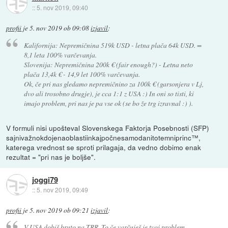
::
5. nov 2019, 09:40
profii
je
5. nov 2019 ob 09:08
izjavil
:
Kalifornija: Nepremičnina 519k USD - letna plača 64k USD. =
8,1 leta 100% varčevanja.
Slovenija: Nepremičnina 200k € (fair enough?) - Letna neto
plača 13,4k € - 14,9 let 100% varčevanja.
Ok, če pri nas gledamo nepremičnino za 100k € (garsonjera v Lj,
dvo ali trosobno drugje), je cca 1:1 z USA :) In oni so tisti, ki
imajo problem, pri nas je pa vse ok (se bo že trg izravnal :) ).
V formuli nisi upošteval Slovenskega Faktorja Posebnosti (SFP)
sajnivažnokdojenaoblastiinkajpočnesamodanitotemniprinc™,
katerega vrednost se sproti prilagaja, da vedno dobimo enak
rezultat = "pri nas je boljše".
joggi79
::
5. nov 2019, 09:49
profii
je
5. nov 2019 ob 09:21
izjavil
:
V USA dobiš bruto na TRR. To če varčuješ je tvoj problem.