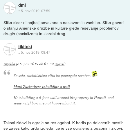
dmi
::
5. nov 2019, 07:59
Slika sicer ni najbolj povezana s naslovom in vsebino. Slika govori
o stanju Ameriške družbe in kulture glede reševanje problemov
drugih (socializem) in zlorabi drog.
tikitoki
::
5. nov 2019, 08:47
zuzelka
je
5. nov 2019 ob 07:39
izjavil
:
Seveda, socialistična elita bo pomagala revežem
Mark Zuckerberg is building a wall
He's building a 6-foot wall around his property in Hawaii, and
some neighbors are not happy about it.
Taksni zidovi in ograje so res ogabni. K hodis po dolocenih mestih
se zaves kako grdo izgleda, ce je vse ograjeno z ogabnimi zidovi.