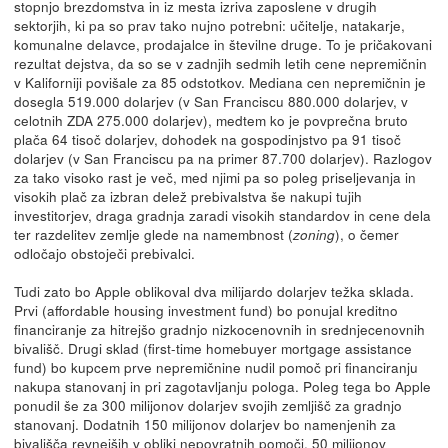
stopnjo brezdomstva in iz mesta izriva zaposlene v drugih
sektorjih, ki pa so prav tako nujno potrebni: učitelje, natakarje,
komunalne delavce, prodajalce in številne druge. To je pričakovani
rezultat dejstva, da so se v zadnjih sedmih letih cene nepremičnin
v Kaliforniji povišale za 85 odstotkov. Mediana cen nepremičnin je
dosegla 519.000 dolarjev (v San Franciscu 880.000 dolarjev, v
celotnih ZDA 275.000 dolarjev), medtem ko je povprečna bruto
plača 64 tisoč dolarjev, dohodek na gospodinjstvo pa 91 tisoč
dolarjev (v San Franciscu pa na primer 87.700 dolarjev). Razlogov
za tako visoko rast je več, med njimi pa so poleg priseljevanja in
visokih plač za izbran delež prebivalstva še nakupi tujih
investitorjev, draga gradnja zaradi visokih standardov in cene dela
ter razdelitev zemlje glede na namembnost (
), o čemer
zoning
odločajo obstoječi prebivalci.
Tudi zato bo Apple oblikoval dva milijardo dolarjev težka sklada.
Prvi (affordable housing investment fund) bo ponujal kreditno
financiranje za hitrejšo gradnjo nizkocenovnih in srednjecenovnih
bivališč. Drugi sklad (first-time homebuyer mortgage assistance
fund) bo kupcem prve nepremičnine nudil pomoč pri financiranju
nakupa stanovanj in pri zagotavljanju pologa. Poleg tega bo Apple
ponudil še za 300 milijonov dolarjev svojih zemljišč za gradnjo
stanovanj. Dodatnih 150 milijonov dolarjev bo namenjenih za
bivališča revnejših v obliki nepovratnih pomoči, 50 milijonov