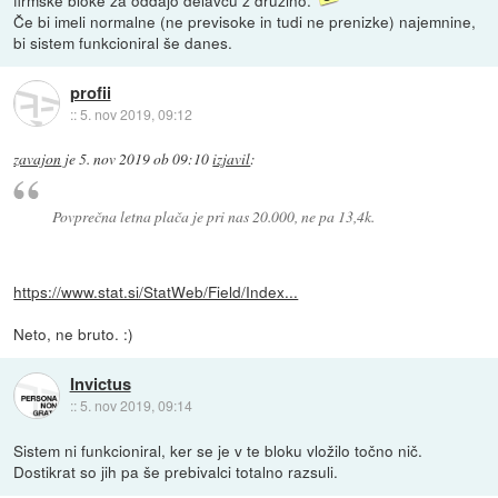
Če bi imeli normalne (ne previsoke in tudi ne prenizke) najemnine,
bi sistem funkcioniral še danes.
profii
::
5. nov 2019, 09:12
zavajon
je
5. nov 2019 ob 09:10
izjavil
:
Povprečna letna plača je pri nas 20.000, ne pa 13,4k.
https://www.stat.si/StatWeb/Field/Index...
Neto, ne bruto. :)
Invictus
::
5. nov 2019, 09:14
Sistem ni funkcioniral, ker se je v te bloku vložilo točno nič.
Dostikrat so jih pa še prebivalci totalno razsuli.