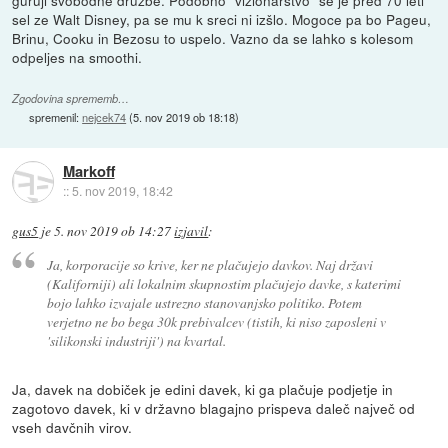
guruji svobodne družbe. Podobno "vizionarstvo" se je pred 70 leti
sel ze Walt Disney, pa se mu k sreci ni izšlo. Mogoce pa bo Pageu,
Brinu, Cooku in Bezosu to uspelo. Vazno da se lahko s kolesom
odpeljes na smoothi.
Zgodovina sprememb…
spremenil:
nejcek74
(
5. nov 2019 ob 18:18
)
Markoff
::
5. nov 2019, 18:42
gus5
je
5. nov 2019 ob 14:27
izjavil
:
Ja, korporacije so krive, ker ne plačujejo davkov. Naj državi
(Kaliforniji) ali lokalnim skupnostim plačujejo davke, s katerimi
bojo lahko izvajale ustrezno stanovanjsko politiko. Potem
verjetno ne bo bega 30k prebivalcev (tistih, ki niso zaposleni v
'silikonski industriji') na kvartal.
Ja, davek na dobiček je edini davek, ki ga plačuje podjetje in
zagotovo davek, ki v državno blagajno prispeva daleč največ od
vseh davčnih virov.