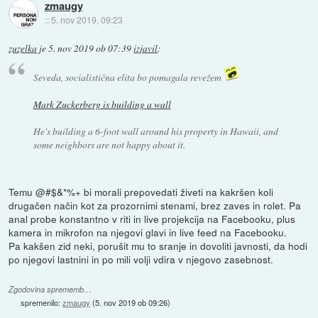
zmaugy
::
5. nov 2019, 09:23
zuzelka
je
5. nov 2019 ob 07:39
izjavil
:
Seveda, socialistična elita bo pomagala revežem
Mark Zuckerberg is building a wall
He's building a 6-foot wall around his property in Hawaii, and
some neighbors are not happy about it.
Temu @#$&*%+ bi morali prepovedati živeti na kakršen koli
drugačen način kot za prozornimi stenami, brez zaves in rolet. Pa
anal probe konstantno v riti in live projekcija na Facebooku, plus
kamera in mikrofon na njegovi glavi in live feed na Facebooku.
Pa kakšen zid neki, porušit mu to sranje in dovoliti javnosti, da hodi
po njegovi lastnini in po mili volji vdira v njegovo zasebnost.
Zgodovina sprememb…
spremenilo:
zmaugy
(
5. nov 2019 ob 09:26
)