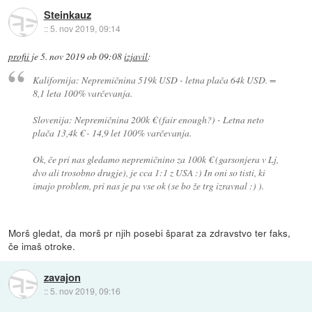
Steinkauz
::
5. nov 2019, 09:14
profii
je
5. nov 2019 ob 09:08
izjavil
:
Kalifornija: Nepremičnina 519k USD - letna plača 64k USD. =
8,1 leta 100% varčevanja.
Slovenija: Nepremičnina 200k € (fair enough?) - Letna neto
plača 13,4k € - 14,9 let 100% varčevanja.
Ok, če pri nas gledamo nepremičnino za 100k € (garsonjera v Lj,
dvo ali trosobno drugje), je cca 1:1 z USA :) In oni so tisti, ki
imajo problem, pri nas je pa vse ok (se bo že trg izravnal :) ).
Morš gledat, da morš pr njih posebi šparat za zdravstvo ter faks,
če imaš otroke.
zavajon
::
5. nov 2019, 09:16