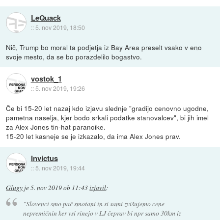
LeQuack
::
5. nov 2019, 18:50
Nič, Trump bo moral ta podjetja iz Bay Area preselt vsako v eno
svoje mesto, da se bo porazdelilo bogastvo.
vostok_1
::
5. nov 2019, 19:26
Če bi 15-20 let nazaj kdo izjavu slednje "gradijo cenovno ugodne,
pametna naselja, kjer bodo srkali podatke stanovalcev", bi jih imel
za Alex Jones tin-hat paranoike.
15-20 let kasneje se je izkazalo, da ima Alex Jones prav.
Invictus
::
5. nov 2019, 19:44
Glugy
je
5. nov 2019 ob 11:43
izjavil
:
"Slovenci smo pač smotani in si sami zvišujemo cene
nepremičnin ker vsi rinejo v LJ čeprav bi npr samo 30km iz