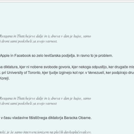
 Reagana in Thatchejeve dalje in iz dneva v dan je hujse, samo
i droni sami poskrbeli za svojo varnost.
Apple in Facebook so zelo levičarska podjetja. In ravno to je problem.
ična diktatura, kjer ni nobene svobode govora, kjer nekoga odpustijo, ker drugače misli
. pri University of Toronto, kjer ljudje izginejo kot npr. v Venezueli, ker podpirajo dr
Koreji.
 Reagana in Thatchejeve dalje in iz dneva v dan je hujse, samo
i droni sami poskrbeli za svojo varnost
o v času vladavine fišističnega diktatorja Baracka Obame.
isteki. je še samo intervencionizem na plečih davkoplačevalcev.