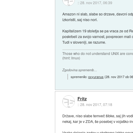
::
28. nov 2017, 06:39
Amazon ni slab, slabe so drzave, davcni od
izkoristil, saj niso nori.
Kapitalizem 19 stoletja se pa vraca ze od R
poskrbeli za svojo varnost, povprecen mali c
Tudi v sloveniji, se razume.
Those who do not understand UNIX are conde
(hint: linux)
Zgodovina sprememb…
spremenilo:
oxyuranus
(
28. nov 2017 ob 0
Fritz
::
28. nov 2017, 07:18
Države, niso slabe temveč šibke, saj jih vod
nekaj, kar je v ZDA, še posebej v vojaško-in
Vsako rinjenje zadev v ekstreme lahko povzr