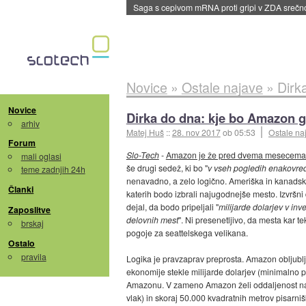
BMW v vozilih začel predvajati reklame
::
dane
Novice
»
Ostale najave
»
Dirk
Novice
Dirka do dna: kje bo Amazon g
arhiv
Matej Huš
::
28. nov 2017
ob 05:53
Ostale na
Forum
Slo-Tech
-
Amazon je že pred dvema mesecema 
mali oglasi
še drugi sedež, ki bo "
v vseh pogledih enakovre
teme zadnjih 24h
nenavadno, a zelo logično. Ameriška in kanadska
Članki
katerih bodo izbrali najugodnejše mesto. Izvršni
dejal, da bodo pripeljali "
milijarde dolarjev v inv
Zaposlitve
delovnih mest
". Ni presenetljivo, da mesta kar 
brskaj
pogoje za seattelskega velikana.
Ostalo
pravila
Logika je pravzaprav preprosta. Amazon obljublj
ekonomije stekle milijarde dolarjev (minimalno p
Amazonu. V zameno Amazon želi oddaljenost naj
vlak) in skoraj 50.000 kvadratnih metrov pisarni