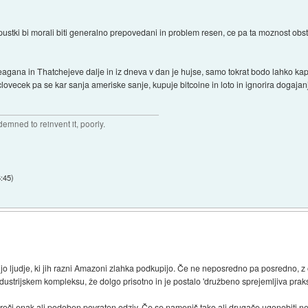
pustki bi morali biti generalno prepovedani in problem resen, ce pa ta moznost o
eagana in Thatchejeve dalje in iz dneva v dan je hujse, samo tokrat bodo lahko kapi
lovecek pa se kar sanja ameriske sanje, kupuje bitcoine in loto in ignorira dogajanj
mned to reinvent it, poorly.
6:45
)
ijo ljudje, ki jih razni Amazoni zlahka podkupijo. Če ne neposredno pa posredno, z 
dustrijskem kompleksu, že dolgo prisotno in je postalo 'družbeno sprejemljiva praks
oči enak ali podoben povraten odziv. Če se nameniš tako ali drugače ugonobiti neko