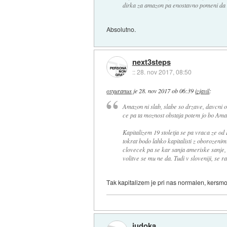
dirka za amazon pa enostavno pomeni da al
Absolutno.
next3steps
::
28. nov 2017, 08:50
oxyuranus
je
28. nov 2017 ob 06:39
izjavil
:
Amazon ni slab, slabe so drzave, davcni o
ce pa ta moznost obstaja potem jo bo Amazo
Kapitalizem 19 stoletja se pa vraca ze od
tokrat bodo lahko kapitalisti z oborozeni
clovecek pa se kar sanja ameriske sanje, k
volitve se mu ne da. Tudi v sloveniji, se r
Tak kapitalizem je pri nas normalen, kersmo
judoka