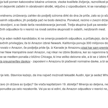
udi pomen kakovostne lokalne univerze, visoke kvalitete življenja, raznolikost pr
ni dejavniki začetni in obratovalni stroški, vključno z vzpodbudami, ki se nanašajo 
 tovrstnemu zniževanju zahtev do podjetij oziroma dirki do dna že priče, zato so jo
erealnih odpustkov, jih podjetja pač ne bodo deležna. Ponekod, recimo v zvezni drža
ljeni, a so često tarča neodobravanja javnosti. Tretja skupina ljudi pa seveda vid
včnih odpustkov to v resnici na rovaš celotne skupnosti in ostalih, neizbranih mest.
rk je eden redkih kandidatov, ki ne omenja posebnih odpustkov, a pričakujejo, da
avčnih privilegijev, če bi Amazon izbral Newark. Kalifornija ponuja 300 milijonov 
enovalo v Amazon, če podjetja pride tja. Iz Kanade je Amazonu
pisal kar sam premi
rimer New Hampshire svari Amazon, naj nikar ne izbire Bostona, ker so najemnin
ee se medtem ponaša z bližino Chicaga, ki ima veliko delovne sile, a bi se z izbir
a preusmeritev davkov
- zaposleni v Amazonu bi plačevali normalne davke, a bi se
nje leto. Stavnice kažejo, da ima največ možnosti teksaški Austin, kjer je sedež 
vo (in država so ljudje)? Se vrača kapitalizem 19. stoletja? Mnenja so deljena, nek
 ponudbe pa celo nezakonite. Vsi pa so si edini, da Amazon odpustkov v resnici ne