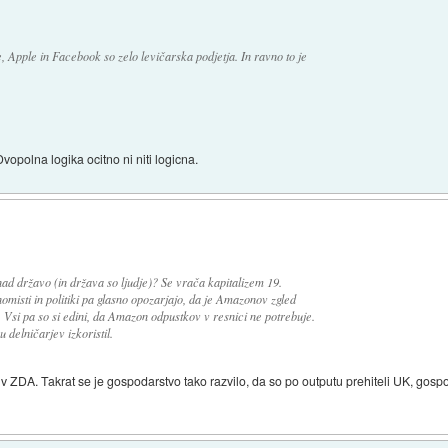
, Apple in Facebook so zelo levičarska podjetja. In ravno to je
Dvopolna logika ocitno ni niti logicna.
ad državo (in država so ljudje)? Se vrača kapitalizem 19.
omisti in politiki pa glasno opozarjajo, da je Amazonov zgled
 Vsi pa so si edini, da Amazon odpustkov v resnici ne potrebuje.
u delničarjev izkoristil.
a v ZDA. Takrat se je gospodarstvo tako razvilo, da so po outputu prehiteli UK, gospo