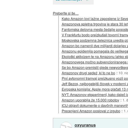
Preberite si še…
Kako Amazon lovi lažne zaposlene iz Sev
Amazonova spletna trgovina je stara 30 let
Fantomska delovna mesta čedalje pogoste
V Frankfurtu bodo preizkušali tovorni tramv
Moskovska podzemna železnica uvedla pl
Amazon bo namenil dve milijardi dolarjev 
Amazonu epidemija pomagala do velikega 
Ekološki aktivizem te na Amazonu lahko s
Amazonovega močno subvencioniranega s
Se bo Amazon premislil glede newyorške
Amazonov drugi sedež, ki to ne bo
::
10. n
Prvi avtonomni tramvaj preizkusno vozil 
Jeff Bezos, najbogatejši človek v moderni 
Evropska komisija: Apple mora plačati 13 m
NYT: Amazonov eksperiment, kako daleč l
Amazon uporablja že 15.000 robotov
::
1. 
ICIJ objavil dokumente o davčnih manevri
Precenjeni Amazon posloval z izgubo
::
1.
oxyuranus