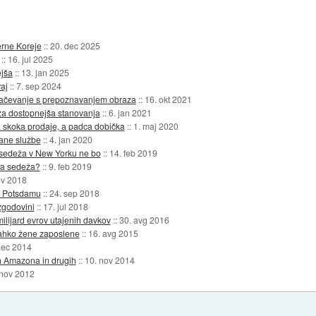
erne Koreje
::
20. dec 2025
::
16. jul 2025
jša
::
13. jan 2025
aj
::
7. sep 2024
ačevanje s prepoznavanjem obraza
::
16. okt 2021
za dostopnejša stanovanja
::
6. jan 2021
skoka prodaje, a padca dobička
::
1. maj 2020
tane službe
::
4. jan 2020
edeža v New Yorku ne bo
::
14. feb 2019
ga sedeža?
::
9. feb 2019
ov 2018
po Potsdamu
::
24. sep 2018
zgodovini
::
17. jul 2018
ilijard evrov utajenih davkov
::
30. avg 2016
ahko žene zaposlene
::
16. avg 2015
dec 2014
h Amazona in drugih
::
10. nov 2014
 nov 2012