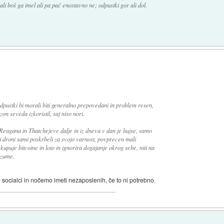
i boš ga imel ali pa pač enostavno ne; odpustki gor ali dol.
dpustki bi morali biti generalno prepovedani in problem resen,
n seveda izkoristil, saj niso nori.
 Reagana in Thatchejeve dalje in iz dneva v dan je hujse, samo
mi droni sami poskrbeli za svojo varnost, povprecen mali
upuje bitcoine in loto in ignorira dogajanje okrog sebe, niti na
azume.
 socialci in nočemo imeti nezaposlenih, če to ni potrebno.