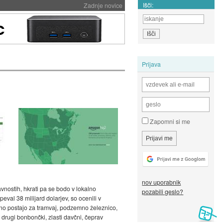
Išči:
Zadnje novice
Prijava
Zapomni si me
nov uporabnik
nostih, hkrati pa se bodo v lokalno
pozabili geslo?
val 38 milijard dolarjev, so ocenili v
no postajo za tramvaj, podzemno železnico,
 drugi bonbončki, zlasti davčni, čeprav