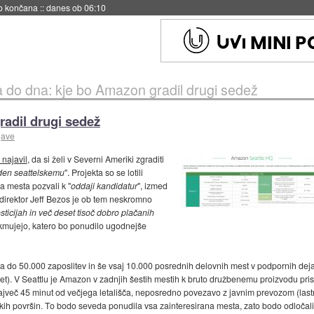
s ob 06:09
a do dna: kje bo Amazon gradil drugi sedež
radil drugi sedež
jave
najavil
, da si želi v Severni Ameriki zgraditi
den seattelskemu
". Projekta so se lotili
 mesta pozvali k "
oddaji kandidatur
", izmed
 direktor Jeff Bezos je ob tem neskromno
esticijah in več deset tisoč dobro plačanih
tekmujejo, katero bo ponudilo ugodnejše
a do 50.000 zaposlitev in še vsaj 10.000 posrednih delovnih mest v podpornih dejav
et). V Seattlu je Amazon v zadnjih šestih mestih k bruto družbenemu proizvodu prispe
več 45 minut od večjega letališča, neposredno povezavo z javnim prevozom (last
ških površin. To bodo seveda ponudila vsa zainteresirana mesta, zato bodo odločali