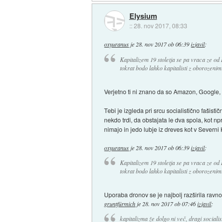
Elysium
::
28. nov 2017, 08:33
oxyuranus
je
28. nov 2017 ob 06:39
izjavil
:
Kapitalizem 19 stoletja se pa vraca ze od
tokrat bodo lahko kapitalisti z oborozenim
Verjetno ti ni znano da so Amazon, Google, 
Tebi je izgleda pri srcu socialistično fašist
nekdo trdi, da obstajata le dva spola, kot npr
nimajo in jedo lubje iz dreves kot v Severni 
oxyuranus
je
28. nov 2017 ob 06:39
izjavil
:
Kapitalizem 19 stoletja se pa vraca ze od
tokrat bodo lahko kapitalisti z oborozenim
Uporaba dronov se je najbolj razširila ravn
gruntfürmich
je
28. nov 2017 ob 07:46
izjavil
:
kapitalizma že dolgo ni več, dragi social