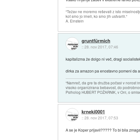
"Težav ne moremo reševati z isto miselnostj
kot smo jo imeli, ko smo jih ustvarili."
A. Einstein
gruntfürmich
::
28. nov 2017, 07:46
kapitalizma že dolgo ni več, dragi socialist
dirka za amazon pa enostavno pomeni da ali 
"Namreč, da gre ta družba počasi v norost i
visoko organizirana bebavost, do podrobnosti
Psiholog HUBERT POŽARNIK, v Oni, o smise
krneki0001
::
28. nov 2017, 07:53
A se je Koper prijavil????? To bi bila zmaga.