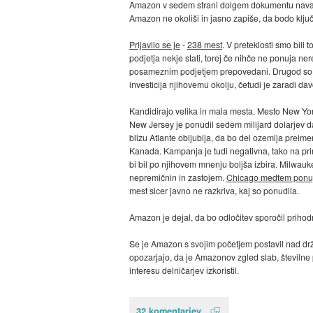
Amazon v sedem strani dolgem dokumentu navaja t
Amazon ne okoliši in jasno zapiše, da bodo ključ
Prijavilo se je
-
238 mest
. V preteklosti smo bili
podjetja nekje stati, torej če nihče ne ponuja n
posameznim podjetjem prepovedani. Drugod so dovo
investicija njihovemu okolju, četudi je zaradi da
Kandidirajo velika in mala mesta. Mesto New Yo
New Jersey je ponudil sedem milijard dolarjev d
blizu Atlante obljublja, da bo del ozemlja preim
Kanada. Kampanja je tudi negativna, tako na p
bi bil po njihovem mnenju boljša izbira. Milwauk
nepremičnin in zastojem.
Chicago medtem ponuj
mest sicer javno ne razkriva, kaj so ponudila.
Amazon je dejal, da bo odločitev sporočil prihod
Se je Amazon s svojim početjem postavil nad drža
opozarjajo, da je Amazonov zgled slab, številne
interesu delničarjev izkoristil.
32 komentarjev