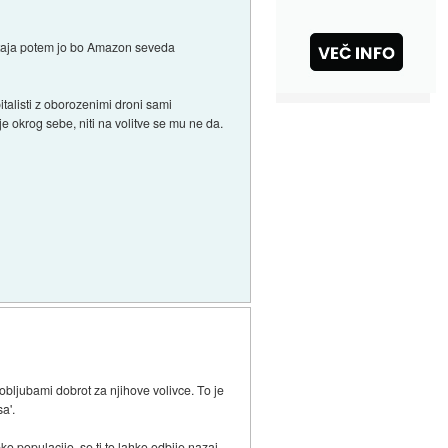
bstaja potem jo bo Amazon seveda
talisti z oborozenimi droni sami
e okrog sebe, niti na volitve se mu ne da.
obljubami dobrot za njihove volivce. To je
a'.
 populacijo, se ti to lahko odbije nazaj.