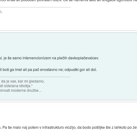
o,
eki. je še samo intervencionizem na plečih davkoplačevalcev.
boš ga imel ali pa pač enostavno ne; odpustki gor ali dol.
n da je vse, kar mi gledamo,
 izdelana idiotija."
lnosti moderne družbe...
 Pa še malo naj potem v infrastrukturo vložijo, da bodo pošiljke šle z lahkoto po že