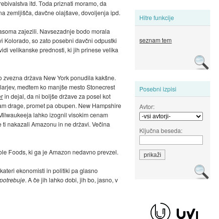
ebivalstva itd. Toda priznati moramo, da
na zemljišča, davčne olajšave, dovoljenja ipd.
Hitre funkcije
 sčasoma zajezili. Navsezadnje bodo morala
seznam tem
vi Kolorado, so zato posebni davčni odpustki
i velikanske prednosti, ki jih prinese velika
 bo zvezna država New York ponudila kakšne.
dolarjev, medtem ko manjše mesto Stonecrest
Posebni izpisi
er
in dejal, da ni boljše države za posel kot
e tam drage, promet pa obupen. New Hampshire
Avtor:
o Milwaukeeja lahko izognil visokim cenam
 ti nakazali Amazonu in ne državi. Večina
Ključna beseda:
Whole Foods, ki ga je Amazon nedavno prevzel.
ateri ekonomisti in politiki pa glasno
potrebuje
. A če jih lahko dobi, jih bo, jasno, v