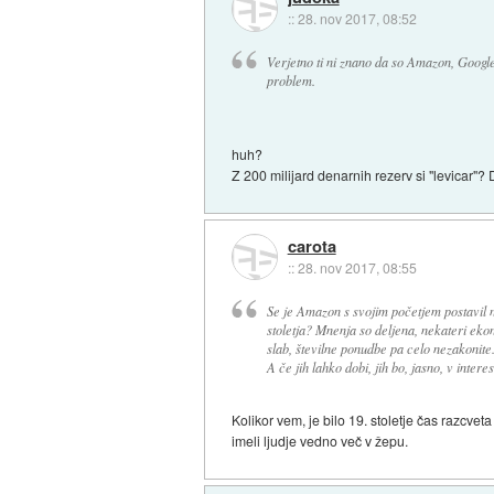
::
28. nov 2017, 08:52
Verjetno ti ni znano da so Amazon, Google
problem.
huh?
Z 200 milijard denarnih rezerv si "levicar"? 
carota
::
28. nov 2017, 08:55
Se je Amazon s svojim početjem postavil n
stoletja? Mnenja so deljena, nekateri ekon
slab, številne ponudbe pa celo nezakonite.
A če jih lahko dobi, jih bo, jasno, v interes
Kolikor vem, je bilo 19. stoletje čas razcvet
imeli ljudje vedno več v žepu.