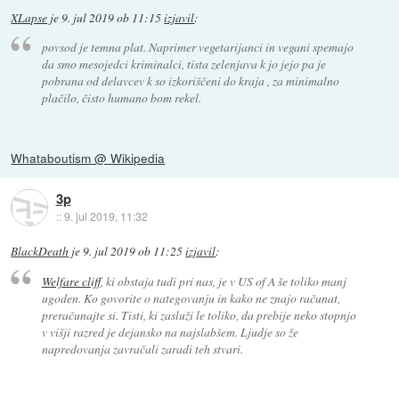
XLapse
je
9. jul 2019 ob 11:15
izjavil
:
povsod je temna plat. Naprimer vegetarijanci in vegani spemajo
da smo mesojedci kriminalci, tista zelenjava k jo jejo pa je
pobrana od delavcev k so izkoriščeni do kraja , za minimalno
plačilo, čisto humano bom rekel.
Whataboutism @ Wikipedia
3p
::
9. jul 2019, 11:32
BlackDeath
je
9. jul 2019 ob 11:25
izjavil
:
Welfare cliff
, ki obstaja tudi pri nas, je v US of A še toliko manj
ugoden. Ko govorite o nategovanju in kako ne znajo računat,
preračunajte si. Tisti, ki zasluži le toliko, da prebije neko stopnjo
v višji razred je dejansko na najslabšem. Ljudje so že
napredovanja zavračali zaradi teh stvari.