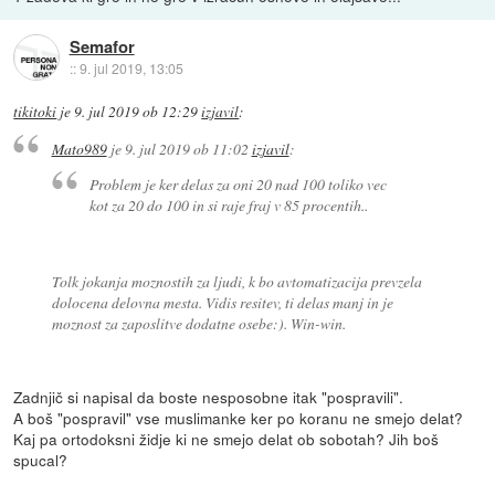
Semafor
::
9. jul 2019, 13:05
tikitoki
je
9. jul 2019 ob 12:29
izjavil
:
Mato989
je
9. jul 2019 ob 11:02
izjavil
:
Problem je ker delas za oni 20 nad 100 toliko vec
kot za 20 do 100 in si raje fraj v 85 procentih..
Tolk jokanja moznostih za ljudi, k bo avtomatizacija prevzela
dolocena delovna mesta. Vidis resitev, ti delas manj in je
moznost za zaposlitve dodatne osebe:). Win-win.
Zadnjič si napisal da boste nesposobne itak "pospravili".
A boš "pospravil" vse muslimanke ker po koranu ne smejo delat?
Kaj pa ortodoksni židje ki ne smejo delat ob sobotah? Jih boš
spucal?