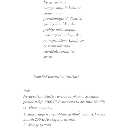
Ko govorite o
nategovanju in kako ne
znajo računat,
preračunajte si. Tisti, ki
zasluži le toliko, da
prebije neko stopnjo v
višji razred je dejansko
na najslabšem. Ljudje so
že napredovanja
zavračali zaradi teh
stvari.
Nam boš pokazal ta izračun?
Itak.
Nezaposlena starša z dvema otrokoma. Socialna
pomoč nekje 1200 EUR mesečno za družino. Ne sliši
se veliko, ampak ...
2
1. Stanovanje je neprofitno, za 80m
je to v LJ nekje
dobrih 250 EUR skupaj s stroški.
2. Vrtec je zastonj