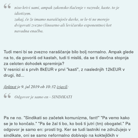
niso krivi sami, ampak zakonsko tlačenje v razrede, kaste. to je
idiotizem.
zakaj, če že imamo naraščujoče davke, se le-ti ne morejo
dvigovati zvezno (linearno ali levičarsko exponentno) kot
navadna enačba.
Tudi meni bi se zvezno naraščanje bilo bolj normalno. Ampak glede
na to, da govoriš od kastah, tudi ti misliš, da se ti davčna stopnja
za celoten dohodek spreminja?
V resnici si s prvih 8kEUR v prvi "kasti", z naslednjih 12kEUR v
drugi, itd...
jlpktnst
je
9. jul 2019 ob 10:32
izjavil
:
Odgovor je samo en - SINDIKATI
Pa ne no. "Sindikati so začetek komunizma, fant!" "Pa vemo kako
se je to končalo." "Pa še žal ti bo, ko boš ti jutri (tm) obogatel." Pa
odgovor je samo en: prosti trg. Ker se tudi lastniki ne združujejo v
sindikate, oni se samo neformalno dobivajo na koktejlčkih v