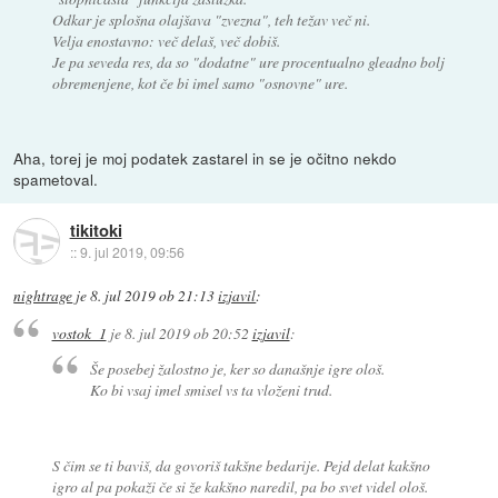
Odkar je splošna olajšava "zvezna", teh težav več ni.
Velja enostavno: več delaš, več dobiš.
Je pa seveda res, da so "dodatne" ure procentualno gleadno bolj
obremenjene, kot če bi imel samo "osnovne" ure.
Aha, torej je moj podatek zastarel in se je očitno nekdo
spametoval.
tikitoki
::
9. jul 2019, 09:56
nightrage
je
8. jul 2019 ob 21:13
izjavil
:
vostok_1
je
8. jul 2019 ob 20:52
izjavil
:
Še posebej žalostno je, ker so današnje igre ološ.
Ko bi vsaj imel smisel vs ta vloženi trud.
S čim se ti baviš, da govoriš takšne bedarije. Pejd delat kakšno
igro al pa pokaži če si že kakšno naredil, pa bo svet videl ološ.