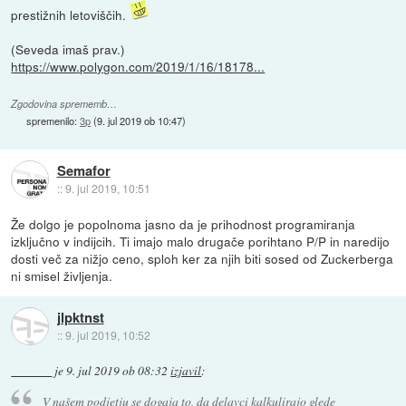
prestižnih letoviščih.
(Seveda imaš prav.)
https://www.polygon.com/2019/1/16/18178...
Zgodovina sprememb…
spremenilo:
3p
(
9. jul 2019 ob 10:47
)
Semafor
::
9. jul 2019, 10:51
Že dolgo je popolnoma jasno da je prihodnost programiranja
izključno v indijcih. Ti imajo malo drugače porihtano P/P in naredijo
dosti več za nižjo ceno, sploh ker za njih biti sosed od Zuckerberga
ni smisel življenja.
jlpktnst
::
9. jul 2019, 10:52
je
9. jul 2019 ob 08:32
izjavil
:
V našem podjetju se dogaja to, da delavci kalkulirajo glede