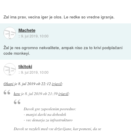
Zal ima prav, vecina iger je olos. Le redke so vredne igranja.
Machete
::
9. jul 2019, 10:00
Žal je res ogromno nekvalitete, ampak niso za to krivi podplačani
code monkeyi.
tikitoki
::
9. jul 2019, 10:00
Okapi
je
8. jul 2019 ob 22:12
izjavil
:
kow
je
8. jul 2019 ob 21:39
izjavil
:
Davek gre zaposlenim posredno:
- manjsi davki na dohodek
- vec denarja za infrastrukturo
Davek se razdeli med vse državljane, kar pomeni, da se