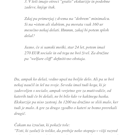
3. V šoli imajo otroci "gratis" ekskurzije in podobne
zadeve, knjige itak.
Zdaj pa primerjaj z dvema na "dobrem" minimalcu.
Si na ~istem ali slabšem, pa morata vsak 160 ur
mesečno nekaj delati. Hmmm, zakaj bi potem sploh
delal?
Jasno, če si samski moški, star 24 let, potem imaš
270 EUR sociale in od tega ne boš živel. Za družine
pa "welfare cliff" definitivno obstaja.
Da, ampak ko delaš, vedno upaš na boljše delo. Ali pa se boš
nekaj naučil in šel na svoje. Seveda imaš tudi koga, ki je
zadovoljen s socialo, ampak verjetno gre za mutivodiče, od
katerih tudi če bi delali, ne bi bilo kdo ve kakšnega haska.
Ekskurzije pa niso zastonj. In 1200 na družino se sliši malo, ker
tudi je malo. A gre za drugo zgodbo o kateri se bomo prerekali
drugič.
Čakam na izračun, ki pokaže tole:
"Tisti, ki zasluži le toliko, da prebije neko stopnjo v višji razred