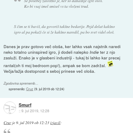
Še posebej žalostno je, ker so današnje igre ološ.
Ko bi vsaj imel smisel vs ta vloženi trud.
S čim se ti baviš, da govoriš takšne bedarije. Pejd delat kakšno
igro al pa pokaži če si že kakšno naredil, pa bo svet videl ološ.
Danes je prav gotovo več ološa, ker lahko vsak najstnik naredi
neko totalno uninspired igro, ji dodeli nalepko
ter z njo
Indie
zasluži. Enako je v glasbeni industriji - tukaj bi lahko kar precej
rantal(oh ti moj bedroom pop!), ampak se bom zadržal.
Večja/lažja dostopnost s seboj prinese več ološa.
Zgodovina sprememb…
spremenilo:
Cruz
(
9. jul 2019 ob 12:24
)
Smurf
::
9. jul 2019, 12:28
Cruz
je
9. jul 2019 ob 12:23
izjavil
: