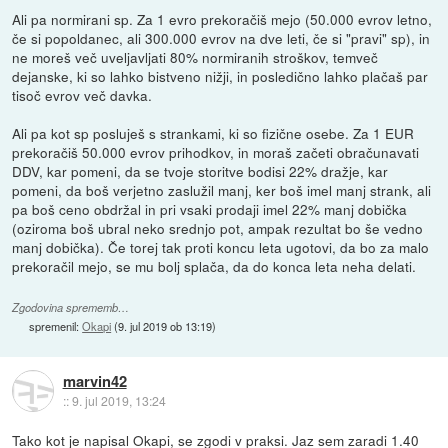
Ali pa normirani sp. Za 1 evro prekoračiš mejo (50.000 evrov letno,
če si popoldanec, ali 300.000 evrov na dve leti, če si "pravi" sp), in
ne moreš več uveljavljati 80% normiranih stroškov, temveč
dejanske, ki so lahko bistveno nižji, in posledično lahko plačaš par
tisoč evrov več davka.
Ali pa kot sp posluješ s strankami, ki so fizične osebe. Za 1 EUR
prekoračiš 50.000 evrov prihodkov, in moraš začeti obračunavati
DDV, kar pomeni, da se tvoje storitve bodisi 22% dražje, kar
pomeni, da boš verjetno zaslužil manj, ker boš imel manj strank, ali
pa boš ceno obdržal in pri vsaki prodaji imel 22% manj dobička
(oziroma boš ubral neko srednjo pot, ampak rezultat bo še vedno
manj dobička). Če torej tak proti koncu leta ugotovi, da bo za malo
prekoračil mejo, se mu bolj splača, da do konca leta neha delati.
Zgodovina sprememb…
spremenil:
Okapi
(
9. jul 2019 ob 13:19
)
marvin42
::
9. jul 2019, 13:24
Tako kot je napisal Okapi, se zgodi v praksi. Jaz sem zaradi 1.40