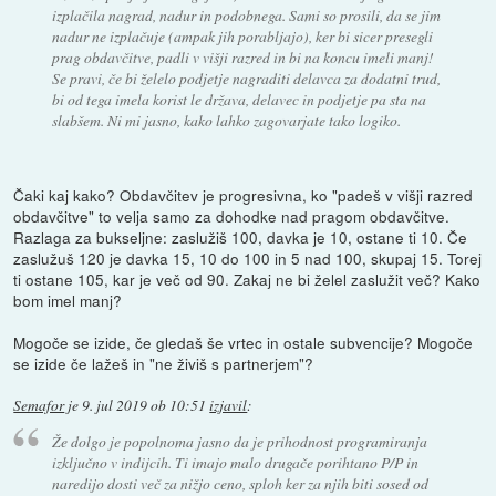
izplačila nagrad, nadur in podobnega. Sami so prosili, da se jim
nadur ne izplačuje (ampak jih porabljajo), ker bi sicer presegli
prag obdavčitve, padli v višji razred in bi na koncu imeli manj!
Se pravi, če bi želelo podjetje nagraditi delavca za dodatni trud,
bi od tega imela korist le država, delavec in podjetje pa sta na
slabšem. Ni mi jasno, kako lahko zagovarjate tako logiko.
Čaki kaj kako? Obdavčitev je progresivna, ko "padeš v višji razred
obdavčitve" to velja samo za dohodke nad pragom obdavčitve.
Razlaga za bukseljne: zaslužiš 100, davka je 10, ostane ti 10. Če
zaslužuš 120 je davka 15, 10 do 100 in 5 nad 100, skupaj 15. Torej
ti ostane 105, kar je več od 90. Zakaj ne bi želel zaslužit več? Kako
bom imel manj?
Mogoče se izide, če gledaš še vrtec in ostale subvencije? Mogoče
se izide če lažeš in "ne živiš s partnerjem"?
Semafor
je
9. jul 2019 ob 10:51
izjavil
:
Že dolgo je popolnoma jasno da je prihodnost programiranja
izključno v indijcih. Ti imajo malo drugače porihtano P/P in
naredijo dosti več za nižjo ceno, sploh ker za njih biti sosed od