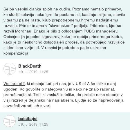
Se pa vsebini clanka sploh ne cudim. Poznamo nemalo primerov,
ko studiji splavijo neko igro, ta postane hit, kasirajo milijone, stevilo
v teamu pa ne raste, kljub prepotrebnemu hitremu nadaljnjemu
razvoju. Primer imamo v "slovenskem" podjetju Triternion, kjer so
razvili Mordhau. Enako je bilo z odlocanjem PUBG managerjev.
Obicajno jih je polno izgovorov, kako ne dobijo primernega kadra,
kako je to neskoncno dolgotrajen proces, da potrebujejo razvijalce
z identicno vizijo itd. V resnici je potrebna pa le ustrezna
kompenzacija.
BlackDeath
::
9. jul 2019, 11:25
Welfare cliff
, ki obstaja tudi pri nas, je v US of A še toliko manj
ugoden. Ko govorite o nategovanju in kako ne znajo računat,
preračunajte si. Tisti, ki zasluži le toliko, da prebije neko stopnjo v
višji razred je dejansko na najslabšem. Ljudje so že napredovanja
zavračali zaradi teh stvari.
bajsibajsi
::
9. jul 2019, 11:25