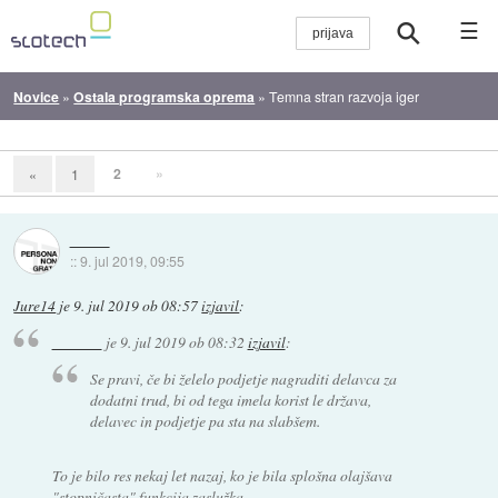
☰
Novice
»
Ostala programska oprema
»
Temna stran razvoja iger
2
»
«
1
::
9. jul 2019, 09:55
Jure14
je
9. jul 2019 ob 08:57
izjavil
:
je
9. jul 2019 ob 08:32
izjavil
:
Se pravi, če bi želelo podjetje nagraditi delavca za
dodatni trud, bi od tega imela korist le država,
delavec in podjetje pa sta na slabšem.
To je bilo res nekaj let nazaj, ko je bila splošna olajšava
"stopničasta" funkcija zaslužka.