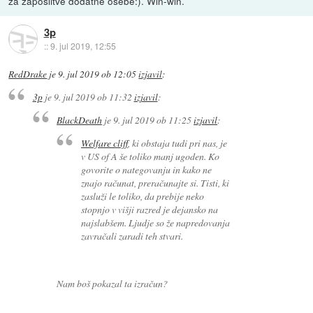
za zaposlitve dodatne osebe:). Win-win.
3p
::
9. jul 2019, 12:55
RedDrake
je
9. jul 2019 ob 12:05
izjavil
:
3p
je
9. jul 2019 ob 11:32
izjavil
:
BlackDeath
je
9. jul 2019 ob 11:25
izjavil
:
Welfare cliff
, ki obstaja tudi pri nas, je
v US of A še toliko manj ugoden. Ko
govorite o nategovanju in kako ne
znajo računat, preračunajte si. Tisti, ki
zasluži le toliko, da prebije neko
stopnjo v višji razred je dejansko na
najslabšem. Ljudje so že napredovanja
zavračali zaradi teh stvari.
Nam boš pokazal ta izračun?