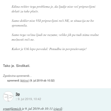
Edina rešitev tega problema je, da ljudje niso več pripravljeni
delati za take plače.
Samo dokler niso VSI pripravljeni reči NE, se situacija ne bo
spremenila.
Samo tega večina ljudi ne razume, veliko jih pa tudi nima realne
možnosti reči ne.
Kakor je Utk lepo povedal: Ponudba in povpraševanje!
Tako je. Sindikati.
Zgodovina sprememb…
spremenil:
jlpktnst
(
9. jul 2019 ob 10:32
)
3p
::
9. jul 2019, 10:42
gruntfürmich
je
9. jul 2019 ob 10:11
izjavil
: