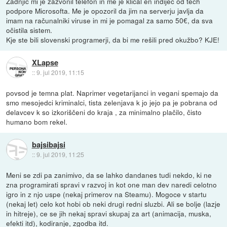
Zadnjič mi je zazvonil telefon in me je klical en indijec od tech
podpore Microsofta. Me je opozoril da jim na serverju javlja da
imam na računalniki viruse in mi je pomagal za samo 50€, da sva
očistila sistem.
Kje ste bili slovenski programerji, da bi me rešili pred okužbo? KJE!
XLapse
::
9. jul 2019, 11:15
povsod je temna plat. Naprimer vegetarijanci in vegani spemajo da
smo mesojedci kriminalci, tista zelenjava k jo jejo pa je pobrana od
delavcev k so izkoriščeni do kraja , za minimalno plačilo, čisto
humano bom rekel.
bajsibajsi
::
9. jul 2019, 11:25
Meni se zdi pa zanimivo, da se lahko dandanes tudi nekdo, ki ne
zna programirati spravi v razvoj in kot one man dev naredi celotno
igro in z njo uspe (nekaj primerov na Steamu). Mogoce v startu
(nekaj let) celo kot hobi ob neki drugi redni sluzbi. Ali se bolje (lazje
in hitreje), ce se jih nekaj spravi skupaj za art (animacija, muska,
efekti itd), kodiranje, zgodba itd.