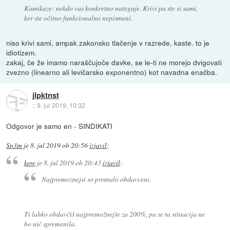
Kamikaze: nekdo vas konkretno nateguje. Krivi pa ste si sami,
ker ste očitno funkcionalno nepismeni.
niso krivi sami, ampak zakonsko tlačenje v razrede, kaste. to je
idiotizem.
zakaj, če že imamo naraščujoče davke, se le-ti ne morejo dvigovati
zvezno (linearno ali levičarsko exponentno) kot navadna enačba.
jlpktnst
::
9. jul 2019, 10:32
Odgovor je samo en - SINDIKATI
Sp3m
je
8. jul 2019 ob 20:56
izjavil
:
kow
je
8. jul 2019 ob 20:43
izjavil
:
Najpremoznejsi so premalo obdavceni.
Ti lahko obdavčiš najpremožnejše za 200%, pa se ta situacija ne
bo nič spremenila.