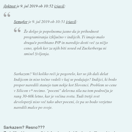
jlpktnst
je
9. jul 2019 ob 10:52
izjavil
:
Semafor
je
9. jul 2019 ob 10:51
izjavil
:
Že dolgo je popolnoma jasno da je prihodnost
programiranja izključno v indijcih. Ti imajo malo
drugače porihtano P/P in naredijo dosti več za nižjo
ceno, sploh ker za njih biti sosed od Zuckerberga ni
smisel življenja.
Sarkazem? Veš koliko reči je pogorelo, ker so jih dali delat
Indijcem in niso točno vedeli v kaj se podajajo? Indijci, ki bodo
proper naredili stanejo tam nekje kot Slovenci. Problem so cene
v Silicon v* recimo. "poceni" delovna sila na tem področju je
rang 30-60k letno, kar je večina sveta. Tudi tretji svet
developerji niso več tako uber poceni, če pa so bodo verjetno
naredili malce po svoje.
Sarkazem? Resno???