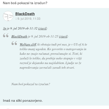
Nam boš pokazal ta izračun?
BlackDeath
::
9. jul 2019, 11:33
3p
je
9. jul 2019 ob 11:32
izjavil
:
BlackDeath
je
9. jul 2019 ob 11:25
izjavil
:
Welfare cliff
, ki obstaja tudi pri nas, je v US of A še
toliko manj ugoden. Ko govorite o nategovanju in
kako ne znajo računat, preračunajte si. Tisti, ki
zasluži le toliko, da prebije neko stopnjo v višji
razred je dejansko na najslabšem. Ljudje so že
napredovanja zavračali zaradi teh stvari.
Nam boš pokazal ta izračun?
Imaš na sliki ponazorjeno.