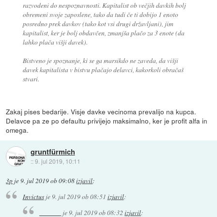
razvodeni do nespoznavnosti. Kapitalist ob večjih davkih bolj
obremeni svoje zaposlene, tako da tudi če ti dobijo 1 enoto
posredno prek davkov (tako kot vsi drugi državljani), jim
kapitalist, ker je bolj obdavčen, zmanjša plačo za 3 enote (da
lahko plača višji davek).
Bistveno je spoznanje, ki se ga marsikdo ne zaveda, da višji
davek kapitalista v bistvu plačajo delavci, kakorkoli obračaš
stvari.
Zakaj pises bedarije. Visje davke vecinoma prevalijo na kupca.
Delavce pa ze po defaultu privijejo maksimalno, ker je profit alfa in
omega.
gruntfürmich
::
9. jul 2019, 10:11
3p
je
9. jul 2019 ob 09:08
izjavil
:
Invictus
je
9. jul 2019 ob 08:51
izjavil
:
je
9. jul 2019 ob 08:32
izjavil
: