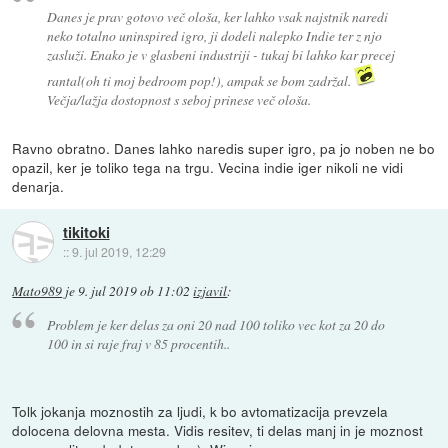
Danes je prav gotovo več ološa, ker lahko vsak najstnik naredi
neko totalno uninspired igro, ji dodeli nalepko
Indie
ter z njo
zasluži. Enako je v glasbeni industriji - tukaj bi lahko kar precej
rantal(oh ti moj bedroom pop!), ampak se bom zadržal.
Večja/lažja dostopnost s seboj prinese več ološa.
Ravno obratno. Danes lahko naredis super igro, pa jo noben ne bo
opazil, ker je toliko tega na trgu. Vecina indie iger nikoli ne vidi
denarja.
tikitoki
::
9. jul 2019, 12:29
Mato989
je
9. jul 2019 ob 11:02
izjavil
:
Problem je ker delas za oni 20 nad 100 toliko vec kot za 20 do
100 in si raje fraj v 85 procentih..
Tolk jokanja moznostih za ljudi, k bo avtomatizacija prevzela
dolocena delovna mesta. Vidis resitev, ti delas manj in je moznost