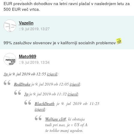
EUR previsokih dohodkov na letni ravni plačal v naslednjem letu za
500 EUR več vrtca.
Vazelin
::
9. jul 2019, 13:27
99% zaslužkov slovencev je v kaliforniji socialnih problemov
Mato989
::
9. jul 2019, 13:34
3p
je
9. jul 2019 ob 12:55
izjavil
:
RedDrake
je
9. jul 2019 ob 12:05
izjavil
:
3p
je
9. jul 2019 ob 11:32
izjavil
:
BlackDeath
je
9. jul 2019 ob 11:25
izjavil
:
Welfare cliff
, ki obstaja
tudi pri nas, je v US of A
še toliko manj ugoden.