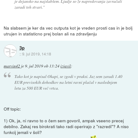
je dejansko na najslabšem. Ljudje so že napredovanja zavračali
zaradi teh stvari."
Na slabsem je ker da vec outputa kot je vreden prosti cas in je bolj
utrujen in statisticno prej bolan ali na zdravljenju
3p
::
9. jul 2019, 14:18
marvin42
je
9. jul 2019 ob 13:24
izjavil
:
Tako kot je napisal Okapi, se zgodi v praksi. Jaz sem zaradi 1.40
EUR previsokih dohodkov na letni ravni plačal v naslednjem
letu za 500 EUR več vrtca.
Off topic:
1) Ok, ja, ni ravno to o čem sem govoril, ampak vseeno precej
debilno. Zakaj res birokrati tako radi operirajo z "razredi"? A niso
funkcij jemali v šoli?