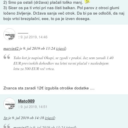
2) Smo pa ostali (država) plačali toliko manj.
3) Sicer os pa ti vrtci pri nas čisti balkan. Pol parov z otroci glumi
ločeno življenje. Država sanja več otrok. Da bi pa se odločili, da naj
bojo vrtci brezplačni, eee, to pa je izven dosega.
::
9. jul 2019, 14:46
marvin42
je
9. jul 2019 ob 13:24
izjavil
:
Tako kot je napisal Okapi, se zgodi v praksi. Jaz sem zaradi 1.40
EUR previsokih dohodkov na letni ravni plačal v naslednjem
letu za 500 EUR več vrtca.
Znanca sta zaradi 12€ izgubila otroške dodatke ....
Mato989
::
9. jul 2019, 14:51
3p
je
9. jul 2019 ob 14:18
izjavil
:
marvin42
je
9. jul 2019 ob 13:24
izjavil
: