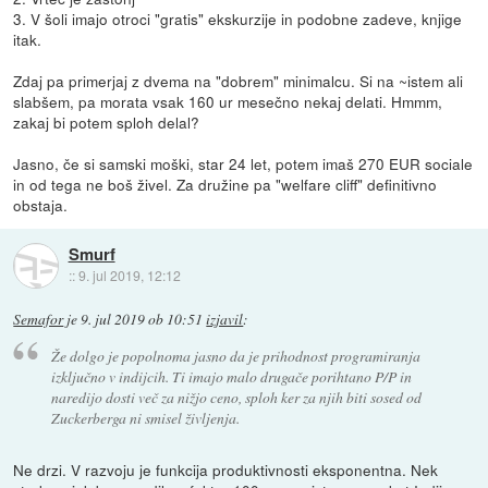
3. V šoli imajo otroci "gratis" ekskurzije in podobne zadeve, knjige
itak.
Zdaj pa primerjaj z dvema na "dobrem" minimalcu. Si na ~istem ali
slabšem, pa morata vsak 160 ur mesečno nekaj delati. Hmmm,
zakaj bi potem sploh delal?
Jasno, če si samski moški, star 24 let, potem imaš 270 EUR sociale
in od tega ne boš živel. Za družine pa "welfare cliff" definitivno
obstaja.
Smurf
::
9. jul 2019, 12:12
Semafor
je
9. jul 2019 ob 10:51
izjavil
:
Že dolgo je popolnoma jasno da je prihodnost programiranja
izključno v indijcih. Ti imajo malo drugače porihtano P/P in
naredijo dosti več za nižjo ceno, sploh ker za njih biti sosed od
Zuckerberga ni smisel življenja.
Ne drzi. V razvoju je funkcija produktivnosti eksponentna. Nek