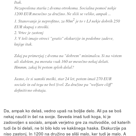
Itak.
Nezaposlena starša z dvema otrokoma. Socialna pomoč nekje
1200 EUR mesečno za družino. Ne sliši se veliko, ampak ...
2
1. Stanovanje je neprofitno, za 80m
je to v LJ nekje dobrih 250
EUR skupaj s stroški.
2. Vrtec je zastonj
3. V šoli imajo otroci "gratis" ekskurzije in podobne zadeve,
knjige itak.
Zdaj pa primerjaj z dvema na "dobrem" minimalcu. Si na ~istem
ali slabšem, pa morata vsak 160 ur mesečno nekaj delati.
Hmmm, zakaj bi potem sploh delal?
Jasno, če si samski moški, star 24 let, potem imaš 270 EUR
sociale in od tega ne boš živel. Za družine pa "welfare cliff"
definitivno obstaja.
Da, ampak ko delaš, vedno upaš na boljše delo. Ali pa se boš
nekaj naučil in šel na svoje. Seveda imaš tudi koga, ki je
zadovoljen s socialo, ampak verjetno gre za mutivodiče, od katerih
tudi če bi delali, ne bi bilo kdo ve kakšnega haska. Ekskurzije pa
niso zastonj. In 1200 na družino se sliši malo, ker tudi je malo. A