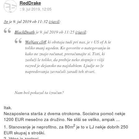
RedDrake
::
9. jul 2019, 12:05
3p
je
9. jul 2019 ob 11:32
izjavil
:
BlackDeath
je
9. jul 2019 ob 11:25
izjavil
:
Welfare cliff
, ki obstaja tudi pri nas, je v US of A še
toliko manj ugoden. Ko govorite o nategovanju in
kako ne znajo računat, preračunajte si. Tisti, ki
zasluži le toliko, da prebije neko stopnjo v višji
razred je dejansko na najslabšem. Ljudje so že
napredovanja zavračali zaradi teh stvari.
Nam boš pokazal ta izračun?
Itak.
Nezaposlena starša z dvema otrokoma. Socialna pomoč nekje
1200 EUR mesečno za družino. Ne sliši se veliko, ampak ...
2
1. Stanovanje je neprofitno, za 80m
je to v LJ nekje dobrih 250
EUR skupaj s stroški.
2. Vrtec je zastonj