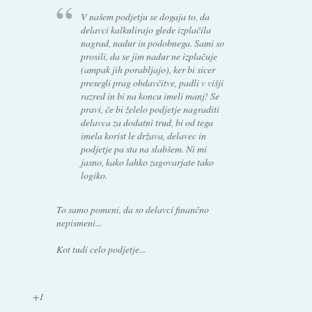
V našem podjetju se dogaja to, da
delavci kalkulirajo glede izplačila
nagrad, nadur in podobnega. Sami so
prosili, da se jim nadur ne izplačuje
(ampak jih porabljajo), ker bi sicer
presegli prag obdavčitve, padli v višji
razred in bi na koncu imeli manj! Se
pravi, če bi želelo podjetje nagraditi
delavca za dodatni trud, bi od tega
imela korist le država, delavec in
podjetje pa sta na slabšem. Ni mi
jasno, kako lahko zagovarjate tako
logiko.
To samo pomeni, da so delavci finančno
nepismeni...
Kot tudi celo podjetje...
+1