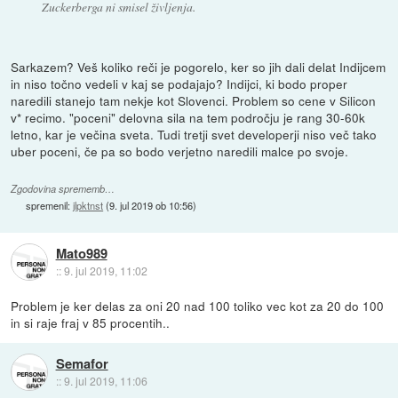
Zuckerberga ni smisel življenja.
Sarkazem? Veš koliko reči je pogorelo, ker so jih dali delat Indijcem
in niso točno vedeli v kaj se podajajo? Indijci, ki bodo proper
naredili stanejo tam nekje kot Slovenci. Problem so cene v Silicon
v* recimo. "poceni" delovna sila na tem področju je rang 30-60k
letno, kar je večina sveta. Tudi tretji svet developerji niso več tako
uber poceni, če pa so bodo verjetno naredili malce po svoje.
Zgodovina sprememb…
spremenil:
jlpktnst
(
9. jul 2019 ob 10:56
)
Mato989
::
9. jul 2019, 11:02
Problem je ker delas za oni 20 nad 100 toliko vec kot za 20 do 100
in si raje fraj v 85 procentih..
Semafor
::
9. jul 2019, 11:06