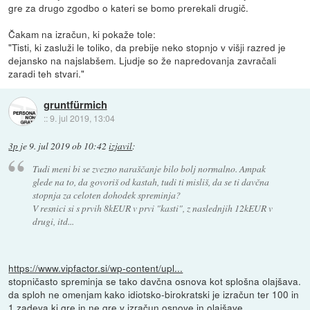
gre za drugo zgodbo o kateri se bomo prerekali drugič.
Čakam na izračun, ki pokaže tole:
"Tisti, ki zasluži le toliko, da prebije neko stopnjo v višji razred je
dejansko na najslabšem. Ljudje so že napredovanja zavračali
zaradi teh stvari."
gruntfürmich
::
9. jul 2019, 13:04
3p
je
9. jul 2019 ob 10:42
izjavil
:
Tudi meni bi se zvezno naraščanje bilo bolj normalno. Ampak
glede na to, da govoriš od kastah, tudi ti misliš, da se ti davčna
stopnja za celoten dohodek spreminja?
V resnici si s prvih 8kEUR v prvi "kasti", z naslednjih 12kEUR v
drugi, itd...
https://www.vipfactor.si/wp-content/upl...
stopničasto spreminja se tako davčna osnova kot splošna olajšava.
da sploh ne omenjam kako idiotsko-birokratski je izračun ter 100 in
1 zadeva ki gre in ne gre v izračun osnove in olajšave...