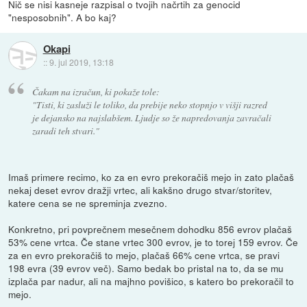
Nič se nisi kasneje razpisal o tvojih načrtih za genocid
"nesposobnih". A bo kaj?
Okapi
::
9. jul 2019, 13:18
Čakam na izračun, ki pokaže tole:
"Tisti, ki zasluži le toliko, da prebije neko stopnjo v višji razred
je dejansko na najslabšem. Ljudje so že napredovanja zavračali
zaradi teh stvari."
Imaš primere recimo, ko za en evro prekoračiš mejo in zato plačaš
nekaj deset evrov dražji vrtec, ali kakšno drugo stvar/storitev,
katere cena se ne spreminja zvezno.
Konkretno, pri povprečnem mesečnem dohodku 856 evrov plačaš
53% cene vrtca. Če stane vrtec 300 evrov, je to torej 159 evrov. Če
za en evro prekoračiš to mejo, plačaš 66% cene vrtca, se pravi
198 evra (39 evrov več). Samo bedak bo pristal na to, da se mu
izplača par nadur, ali na majhno povišico, s katero bo prekoračil to
mejo.