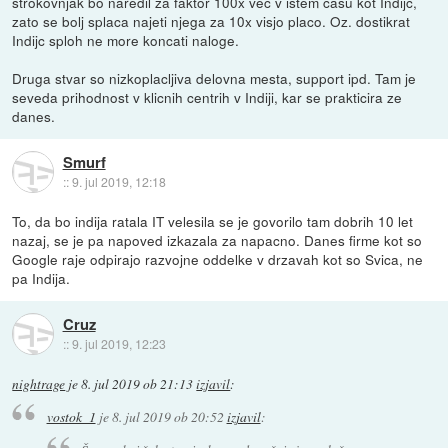
strokovnjak bo naredil za faktor 100x vec v istem casu kot Indijc,
zato se bolj splaca najeti njega za 10x visjo placo. Oz. dostikrat
Indijc sploh ne more koncati naloge.
Druga stvar so nizkoplacljiva delovna mesta, support ipd. Tam je
seveda prihodnost v klicnih centrih v Indiji, kar se prakticira ze
danes.
Smurf
::
9. jul 2019, 12:18
To, da bo indija ratala IT velesila se je govorilo tam dobrih 10 let
nazaj, se je pa napoved izkazala za napacno. Danes firme kot so
Google raje odpirajo razvojne oddelke v drzavah kot so Svica, ne
pa Indija.
Cruz
::
9. jul 2019, 12:23
nightrage
je
8. jul 2019 ob 21:13
izjavil
:
vostok_1
je
8. jul 2019 ob 20:52
izjavil
: