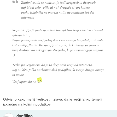
Zanimivo, da se nadzoruje tudi deepweb. a deepweb
naj bi bil zelo veliki al ne? drugače stvari katere
preko iskalnika ne morem najtu ne smatram kot del
interneta
Se pravi...ftp-ji, mule in privat torrent trackerji v bistvu niso del
interneta? :)
Zame je deepweb prej nekaj do cesar moram tunnelat protokole
kot so http, ftp itd. Recimo ftp streznik, do katerega ne morem
brez dostopa do nekega vpn streznika, ki je vsem drugim neznan
:)
Tezko pa verjamem, da je ta deep web vecji od interneta.
Saj ni 90% folka narkomanskih pedofilov, ki iscejo drogo, orozje
in umor.
Vsaj upam da ne
Odvisno kako meriš 'velikost'. Izjava, da je večji lahko temelji
izključno na količini podatkov.
donfilipo