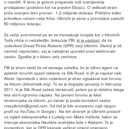
o mamilih. K temu je gotovo prispevalo tudi ocenjevanje
prodajalcev (podobno kot na pravem Ebayu). O velikosti strani
priča ocenjeni letni promet - 1,2 milijarde dolarjev. Približno toliko
prihodkov ustvari naša Krka. Ulbricht je samo s provizijami zaslužil
80 milijonov dolarjev.
Za večjo anonimnost pa so se transakcije izvajale kar v bitcoinih.
Toda nihče ni neizsledljiv, dokazuje FBI,
ki je ugotovil
, da za
vzdevkom Dread Pirate Roberts (DPR) stoji Ulbricht. Slednji je bil
namreč nepreviden, saj je nekajkrat uporabil pravi elektronski
naslov. Zgodba je v bistvu zelo zanimiva.
FBI je strani sledil že od samega začetka, ko je njihov agent na
spletnih forumih opazil reklame za Silk Road, ki jih je napisal neki
Altoid. Uporabnik z istim vzdevkom je stran oglaševal tudi forumu
za bitcoin (bitcointalk.org). To se je dogajalo januarja in februarja
2011, ki je Silk Road začela obratovati, potem pa je oktobra istega
leta storil ogromno napako. Na javnem forumu je iskal
strokovnjake za bitcoin, pri čemer je podal kontaktni naslov
rossulbricht@gmail.com. Od tod je bilo enostavno najti njegov
profil na YouTubu in Google+. Na teh straneh je Ulbricht postavil
na ogled videoposnetke z Ludwig von Mises Institute, kakor se
imenuje ekonomska fakulteta avstrijske šole v Alabami. To je
pomembno, ker je DPR kasneje večkrat omenil omenjeno