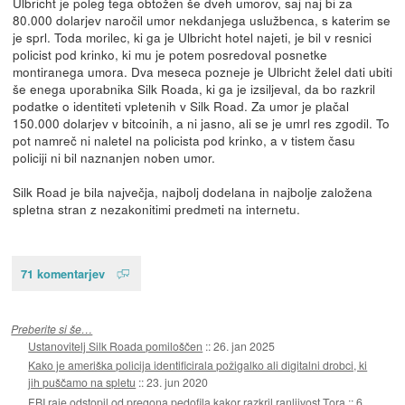
Ulbricht je poleg tega obtožen še dveh umorov, saj naj bi za
80.000 dolarjev naročil umor nekdanjega uslužbenca, s katerim se
je sprl. Toda morilec, ki ga je Ulbricht hotel najeti, je bil v resnici
policist pod krinko, ki mu je potem posredoval posnetke
montiranega umora. Dva meseca pozneje je Ulbricht želel dati ubiti
še enega uporabnika Silk Roada, ki ga je izsiljeval, da bo razkril
podatke o identiteti vpletenih v Silk Road. Za umor je plačal
150.000 dolarjev v bitcoinih, a ni jasno, ali se je umrl res zgodil. To
pot namreč ni naletel na policista pod krinko, a v tistem času
policiji ni bil naznanjen noben umor.
Silk Road je bila največja, najbolj dodelana in najbolje založena
spletna stran z nezakonitimi predmeti na internetu.
71 komentarjev
Preberite si še…
Ustanovitelj Silk Roada pomiloščen
::
26. jan 2025
Kako je ameriška policija identificirala požigalko ali digitalni drobci, ki
jih puščamo na spletu
::
23. jun 2020
FBI raje odstopil od pregona pedofila kakor razkril ranljivost Tora
::
6.