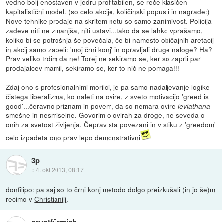
vedno bolj enostaven v jedru profitabilen, se reče klasičen
kapitalistični model. (so celo akcije, količinski popusti in nagrade:)
Nove tehnike prodaje na skritem netu so samo zanimivost. Policija
zadeve niti ne zmanjša, niti ustavi...tako da se lahko vprašamo,
koliko bi se potrošnja še povečala, če bi namesto običajnih aretacij
in akcij samo zapeli: 'moj črni konj' in opravljali druge naloge? Ha?
Prav veliko trdim da ne! Torej ne sekiramo se, ker so zaprli par
prodajalcev mamil, sekiramo se, ker to nič ne pomaga!!!
Zdaj ono s profesionalnimi morilci, je pa samo nadaljevanje logike
čistega liberalizma, ko naleti na ovire, z sveto motivacijo 'greed is
good'...čeravno priznam in povem, da so nemara ovire
leviathana
smešne in nesmiselne. Govorim o ovirah za droge, ne seveda o
onih za svetost življenja. Čeprav sta povezani in v stiku z 'greedom'
celo izpadeta ono prav lepo demonstrativni
3p
::
4. okt 2013, 08:17
donfilipo: pa saj so to črni konj metodo dolgo preizkušali (in jo še)m
recimo v
Christianiji
.
gruntfürmich