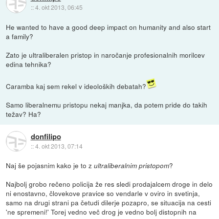
::
4. okt 2013, 06:45
He wanted to have a good deep impact on humanity and also start
a family?
Zato je ultraliberalen pristop in naročanje profesionalnih morilcev
edina tehnika?
Caramba kaj sem rekel v ideoloških debatah?
Samo liberalnemu pristopu nekaj manjka, da potem pride do takih
težav? Ha?
donfilipo
::
4. okt 2013, 07:14
Naj še pojasnim kako je to z
?
ultraliberalnim pristopom
Najbolj grobo rečeno policija že res sledi prodajalcem droge in delo
ni enostavno, človekove pravice so vendarle v oviro in svetinja,
samo na drugi strani pa četudi dilerje pozapro, se situacija na cesti
'ne spremeni!' Torej vedno več drog je vedno bolj distopnih na