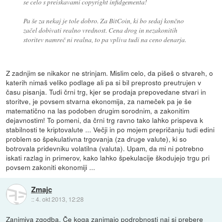
se celo s preiskavami copyright infidgementa!
Pa še za nekaj je tole dobro. Za BitCoin, ki bo sedaj končno
začel dobivati realno vrednost. Cena drog in nezakonitih
storitev namreč ni realna, to pa vpliva tudi na ceno denarja.
Z zadnjim se nikakor ne strinjam. Mislim celo, da pišeš o stvareh, o
katerih nimaš veliko podlage ali pa si bil preprosto preutrujen v
času pisanja. Tudi črni trg, kjer se prodaja prepovedane stvari in
storitve, je povsem stvarna ekonomija, za nameček pa je še
matematično na las podoben drugim sorodnim, a zakonitim
dejavnostim! To pomeni, da črni trg ravno tako lahko prispeva k
stabilnosti te kriptovalute ... Večji in po mojem prepričanju tudi edini
problem so špekulativna trgovanja (za druge valute), ki so
botrovala pridevniku volatilna (valuta). Upam, da mi ni potrebno
iskati razlag in primerov, kako lahko špekulacije škodujejo trgu pri
povsem zakoniti ekonomiji ...
Zmajc
::
4. okt 2013, 12:28
Zanimiva zgodba. Če koga zanimajo podrobnosti naj si prebere