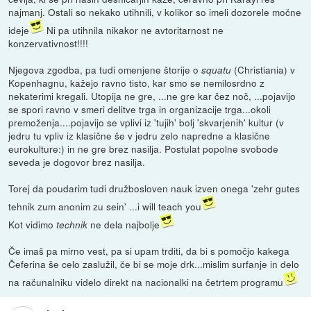
najmanj. Ostali so nekako utihnili, v kolikor so imeli dozorele močne
ideje
Ni pa utihnila nikakor ne avtoritarnost ne
konzervativnost!!!!
Njegova zgodba, pa tudi omenjene štorije o
(Christiania) v
squatu
Kopenhagnu, kažejo ravno tisto, kar smo se nemilosrdno z
nekaterimi kregali. Utopija ne gre, ...ne gre kar čez noč, ...pojavijo
se spori ravno v smeri delitve trga in organizacije trga...okoli
premoženja....pojavijo se vplivi iz 'tujih' bolj 'skvarjenih' kultur (v
jedru tu vpliv iz klasične še v jedru zelo napredne a klasične
eurokulture:) in ne gre brez nasilja. Postulat popolne svobode
seveda je dogovor brez nasilja.
Torej da poudarim tudi družbosloven nauk izven onega 'zehr gutes
tehnik zum anonim zu sein' ...i will teach you
Kot vidimo
ne dela najbolje
technik
Če imaš pa mirno vest, pa si upam trditi, da bi s pomočjo kakega
Čeferina še celo zaslužil, če bi se moje drk...mislim surfanje in delo
na računalniku videlo direkt na nacionalki na četrtem programu