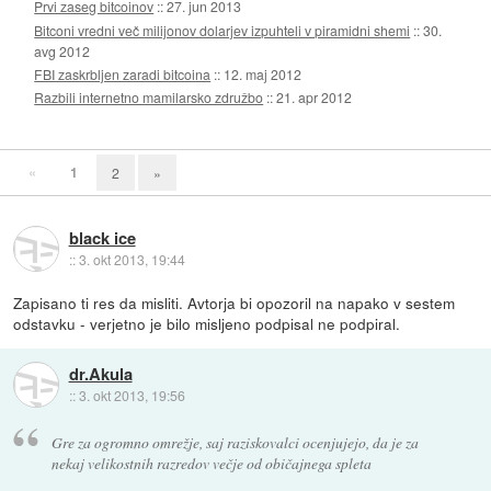
Prvi zaseg bitcoinov
::
27. jun 2013
Bitconi vredni več milijonov dolarjev izpuhteli v piramidni shemi
::
30.
avg 2012
FBI zaskrbljen zaradi bitcoina
::
12. maj 2012
Razbili internetno mamilarsko združbo
::
21. apr 2012
«
1
2
»
black ice
::
3. okt 2013, 19:44
Zapisano ti res da misliti. Avtorja bi opozoril na napako v sestem
odstavku - verjetno je bilo misljeno podpisal ne podpiral.
dr.Akula
::
3. okt 2013, 19:56
Gre za ogromno omrežje, saj raziskovalci ocenjujejo, da je za
nekaj velikostnih razredov večje od običajnega spleta