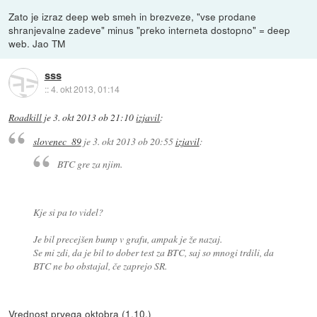
Zato je izraz deep web smeh in brezveze, "vse prodane
shranjevalne zadeve" minus "preko interneta dostopno" = deep
web. Jao TM
sss
::
4. okt 2013, 01:14
Roadkill
je
3. okt 2013 ob 21:10
izjavil
:
slovenec_89
je
3. okt 2013 ob 20:55
izjavil
:
BTC gre za njim.
Kje si pa to videl?
Je bil precejšen bump v grafu, ampak je že nazaj.
Se mi zdi, da je bil to dober test za BTC, saj so mnogi trdili, da
BTC ne bo obstajal, če zaprejo SR.
Vrednost prvega oktobra (1.10.)