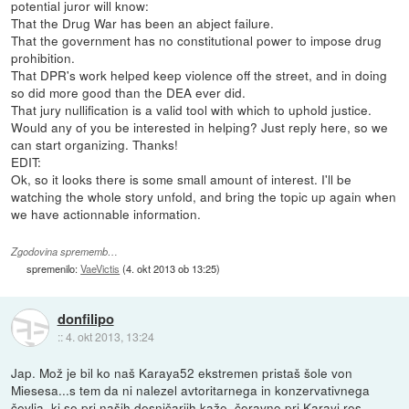
potential juror will know:
That the Drug War has been an abject failure.
That the government has no constitutional power to impose drug
prohibition.
That DPR's work helped keep violence off the street, and in doing
so did more good than the DEA ever did.
That jury nullification is a valid tool with which to uphold justice.
Would any of you be interested in helping? Just reply here, so we
can start organizing. Thanks!
EDIT:
Ok, so it looks there is some small amount of interest. I'll be
watching the whole story unfold, and bring the topic up again when
we have actionnable information.
Zgodovina sprememb…
spremenilo:
VaeVictis
(
4. okt 2013 ob 13:25
)
donfilipo
::
4. okt 2013, 13:24
Jap. Mož je bil ko naš Karaya52 ekstremen pristaš šole von
Miesesa...s tem da ni nalezel avtoritarnega in konzervativnega
čevlja, ki se pri naših desničarjih kaže, čeravno pri Karayi res