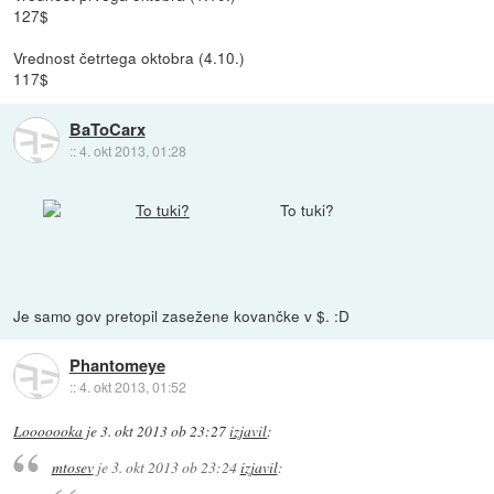
127$
Vrednost četrtega oktobra (4.10.)
117$
BaToCarx
::
4. okt 2013, 01:28
To tuki?
Je samo gov pretopil zasežene kovančke v $. :D
Phantomeye
::
4. okt 2013, 01:52
Looooooka
je
3. okt 2013 ob 23:27
izjavil
:
mtosev
je
3. okt 2013 ob 23:24
izjavil
: