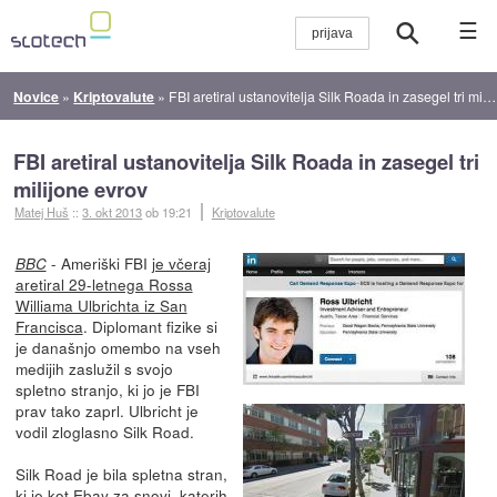
☰
Novice
»
Kriptovalute
»
FBI aretiral ustanovitelja Silk Roada in zasegel tri milijone evrov
FBI aretiral ustanovitelja Silk Roada in zasegel tri
milijone evrov
Matej Huš
::
3. okt 2013
ob 19:21
Kriptovalute
- Ameriški FBI
je včeraj
BBC
aretiral 29-letnega Rossa
Williama Ulbrichta iz San
Francisca
. Diplomant fizike si
je današnjo omembo na vseh
medijih zaslužil s svojo
spletno stranjo, ki jo je FBI
prav tako zaprl. Ulbricht je
vodil zloglasno Silk Road.
Silk Road je bila spletna stran,
ki je kot Ebay za snovi, katerih