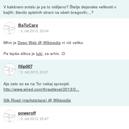
V kakšnem smislu je pa to mišljeno? Štetje dejanske velikosti v
bajtih; število spletnih strani na obeh bregovih;...?
BaToCarx
::
3. okt 2013, 20:04
Mhm ja
Deep Web @ Wikipedia
ni nič veliko.
Pa lepša slikca je
tuki
, za arhiv. :D
filip007
::
3. okt 2013, 20:21
Aja zato so se na Tor nekaj spravjali.
http://www.wired.com/threatlevel/2013/0...
Silk Road (marketplace) @ Wikipedia
poweroff
::
3. okt 2013, 20:47