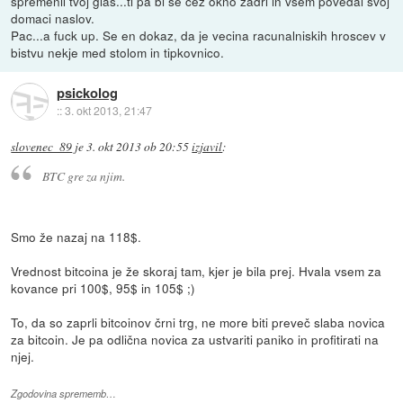
spremenil tvoj glas...ti pa bi se cez okno zadrl in vsem povedal svoj
domaci naslov.
Pac...a fuck up. Se en dokaz, da je vecina racunalniskih hroscev v
bistvu nekje med stolom in tipkovnico.
psickolog
::
3. okt 2013, 21:47
slovenec_89
je
3. okt 2013 ob 20:55
izjavil
:
BTC gre za njim.
Smo že nazaj na 118$.
Vrednost bitcoina je že skoraj tam, kjer je bila prej. Hvala vsem za
kovance pri 100$, 95$ in 105$ ;)
To, da so zaprli bitcoinov črni trg, ne more biti preveč slaba novica
za bitcoin. Je pa odlična novica za ustvariti paniko in profitirati na
njej.
Zgodovina sprememb…