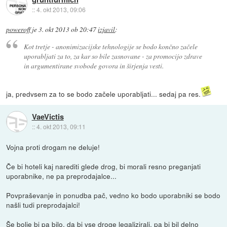
::
4. okt 2013, 09:06
poweroff
je
3. okt 2013 ob 20:47
izjavil
:
Kot tretje - anonimizacijske tehnologije se bodo končno začele
uporabljati za to, za kar so bile zasnovane - za promocijo zdrave
in argumentirane svobode govora in širjenja vesti.
ja, predvsem za to se bodo začele uporabljati... sedaj pa res.
VaeVictis
::
4. okt 2013, 09:11
Vojna proti drogam ne deluje!
Če bi hoteli kaj narediti glede drog, bi morali resno preganjati
uporabnike, ne pa preprodajalce...
Povpraševanje in ponudba pač, vedno ko bodo uporabniki se bodo
našli tudi preprodajalci!
Še bolje bi pa bilo, da bi vse droge legalizirali, pa bi bil delno