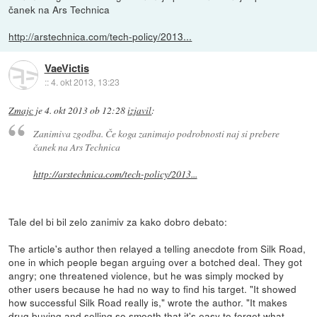
čanek na Ars Technica
http://arstechnica.com/tech-policy/2013...
VaeVictis
::
4. okt 2013, 13:23
Zmajc
je
4. okt 2013 ob 12:28
izjavil
:
Zanimiva zgodba. Če koga zanimajo podrobnosti naj si prebere
čanek na Ars Technica
http://arstechnica.com/tech-policy/2013...
Tale del bi bil zelo zanimiv za kako dobro debato:
The article's author then relayed a telling anecdote from Silk Road,
one in which people began arguing over a botched deal. They got
angry; one threatened violence, but he was simply mocked by
other users because he had no way to find his target. "It showed
how successful Silk Road really is," wrote the author. "It makes
drug buying and selling so smooth that it's easy to forget what