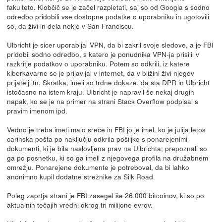
fakulteto. Klobčič se je začel razpletati, saj so od Googla s sodno
odredbo pridobili vse dostopne podatke o uporabniku in ugotovili
so, da živi in dela nekje v San Franciscu.
Ulbricht je sicer uporabljal VPN, da bi zakril svoje sledove, a je FBI
pridobil sodno odredbo, s katero je ponudnika VPN-ja prisilil v
razkritje podatkov o uporabniku. Potem so odkrili, iz katere
kiberkavarne se je prijavljal v internet, da v bližini živi njegov
prijatelj itn. Skratka, imeli so trdne dokaze, da sta DPR in Ulbricht
istočasno na istem kraju. Ulbricht je napravil še nekaj drugih
napak, ko se je na primer na strani Stack Overflow podpisal s
pravim imenom ipd.
Vedno je treba imeti malo sreče in FBI jo je imel, ko je julija letos
carinska pošta po naključju odkrila pošiljko s ponarejenimi
dokumenti, ki je bila naslovljena prav na Ulbrichta; prepoznali so
ga po posnetku, ki so ga imeli z njegovega profila na družabnem
omrežju. Ponarejene dokumente je potreboval, da bi lahko
anonimno kupil dodatne strežnike za Silk Road.
Poleg zaprtja strani je FBI zasegel še 26.000 bitcoinov, ki so po
aktualnih tečajih vredni okrog tri milijone evrov.