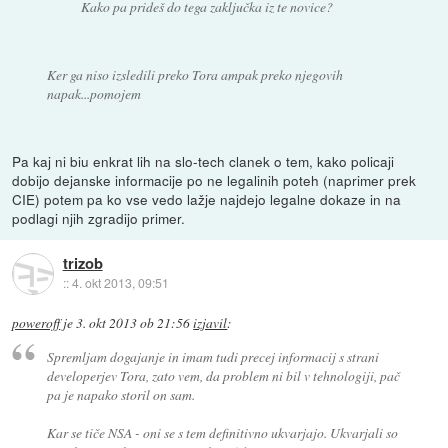
Kako pa prideš do tega zaključka iz te novice?
Ker ga niso izsledili preko Tora ampak preko njegovih
napak...pomojem
Pa kaj ni biu enkrat lih na slo-tech clanek o tem, kako policaji
dobijo dejanske informacije po ne legalinih poteh (naprimer prek
CIE) potem pa ko vse vedo lažje najdejo legalne dokaze in na
podlagi njih zgradijo primer.
trizob
::
4. okt 2013, 09:51
poweroff
je
3. okt 2013 ob 21:56
izjavil
:
Spremljam dogajanje in imam tudi precej informacij s strani
developerjev Tora, zato vem, da problem ni bil v tehnologiji, pač
pa je napako storil on sam.
Kar se tiče NSA - oni se s tem definitivno ukvarjajo. Ukvarjali so