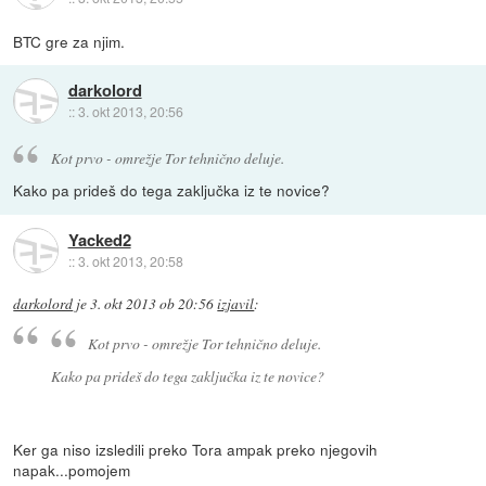
BTC gre za njim.
darkolord
::
3. okt 2013, 20:56
Kot prvo - omrežje Tor tehnično deluje.
Kako pa prideš do tega zaključka iz te novice?
Yacked2
::
3. okt 2013, 20:58
darkolord
je
3. okt 2013 ob 20:56
izjavil
:
Kot prvo - omrežje Tor tehnično deluje.
Kako pa prideš do tega zaključka iz te novice?
Ker ga niso izsledili preko Tora ampak preko njegovih
napak...pomojem