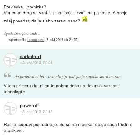
Previsoka...prenizka?
Ker cene drog se vsak let manjsajo...kvaliteta pa raste. A hocjo
zdaj povedat, da je slabo zaracunano?
Zgodovina sprememb…
spremenilo:
Looooooka
(
3. okt 2013 ob 21:59
)
darkolord
::
3. okt 2013, 22:06
da problem ni bil v tehnologiji, pač pa je napako storil on sam.
V tem primeru da, ni pa to noben dokaz o dejanski varnosti
tehnologije.
poweroff
::
3. okt 2013, 22:18
Res je, čeprav posredno je. So se namreč kar dolgo časa trudili s
preiskavo.