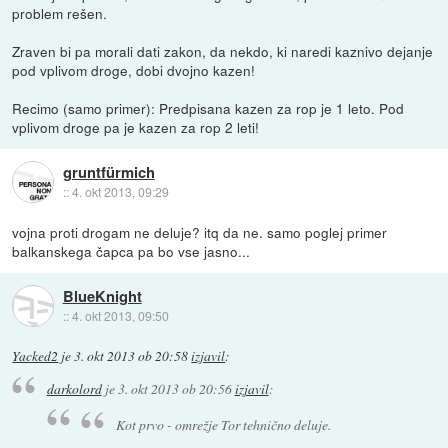
problem rešen.
Zraven bi pa morali dati zakon, da nekdo, ki naredi kaznivo dejanje
pod vplivom droge, dobi dvojno kazen!
Recimo (samo primer): Predpisana kazen za rop je 1 leto. Pod
vplivom droge pa je kazen za rop 2 leti!
gruntfürmich
::
4. okt 2013, 09:29
vojna proti drogam ne deluje? itq da ne. samo poglej primer
balkanskega čapca pa bo vse jasno...
BlueKnight
::
4. okt 2013, 09:50
Yacked2
je
3. okt 2013 ob 20:58
izjavil
:
darkolord
je
3. okt 2013 ob 20:56
izjavil
:
Kot prvo - omrežje Tor tehnično deluje.