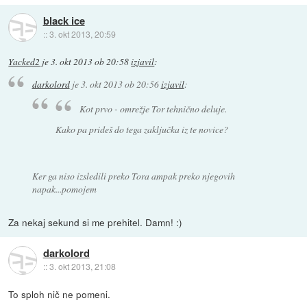
black ice
::
3. okt 2013, 20:59
Yacked2
je
3. okt 2013 ob 20:58
izjavil
:
darkolord
je
3. okt 2013 ob 20:56
izjavil
:
Kot prvo - omrežje Tor tehnično deluje.
Kako pa prideš do tega zaključka iz te novice?
Ker ga niso izsledili preko Tora ampak preko njegovih
napak...pomojem
Za nekaj sekund si me prehitel. Damn! :)
darkolord
::
3. okt 2013, 21:08
To sploh nič ne pomeni.