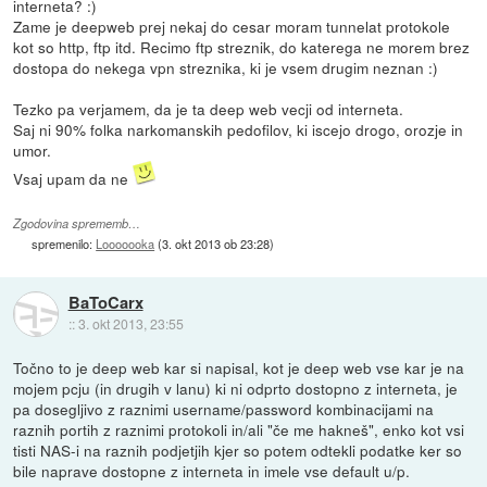
interneta? :)
Zame je deepweb prej nekaj do cesar moram tunnelat protokole
kot so http, ftp itd. Recimo ftp streznik, do katerega ne morem brez
dostopa do nekega vpn streznika, ki je vsem drugim neznan :)
Tezko pa verjamem, da je ta deep web vecji od interneta.
Saj ni 90% folka narkomanskih pedofilov, ki iscejo drogo, orozje in
umor.
Vsaj upam da ne
Zgodovina sprememb…
spremenilo:
Looooooka
(
3. okt 2013 ob 23:28
)
BaToCarx
::
3. okt 2013, 23:55
Točno to je deep web kar si napisal, kot je deep web vse kar je na
mojem pcju (in drugih v lanu) ki ni odprto dostopno z interneta, je
pa dosegljivo z raznimi username/password kombinacijami na
raznih portih z raznimi protokoli in/ali "če me hakneš", enko kot vsi
tisti NAS-i na raznih podjetjih kjer so potem odtekli podatke ker so
bile naprave dostopne z interneta in imele vse default u/p.