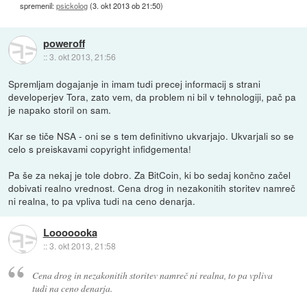
spremenil:
psickolog
(
3. okt 2013 ob 21:50
)
poweroff
::
3. okt 2013, 21:56
Spremljam dogajanje in imam tudi precej informacij s strani
developerjev Tora, zato vem, da problem ni bil v tehnologiji, pač pa
je napako storil on sam.
Kar se tiče NSA - oni se s tem definitivno ukvarjajo. Ukvarjali so se
celo s preiskavami copyright infidgementa!
Pa še za nekaj je tole dobro. Za BitCoin, ki bo sedaj končno začel
dobivati realno vrednost. Cena drog in nezakonitih storitev namreč
ni realna, to pa vpliva tudi na ceno denarja.
Looooooka
::
3. okt 2013, 21:58
Cena drog in nezakonitih storitev namreč ni realna, to pa vpliva
tudi na ceno denarja.