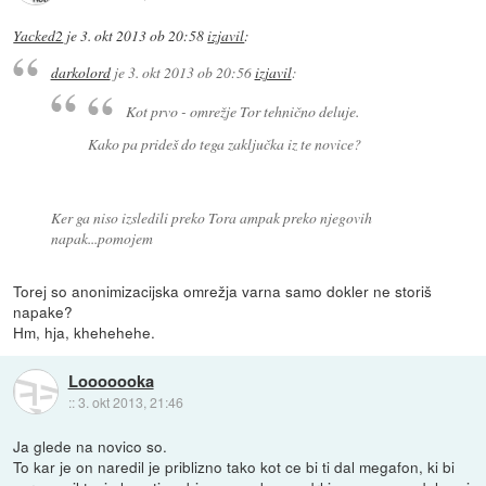
Yacked2
je
3. okt 2013 ob 20:58
izjavil
:
darkolord
je
3. okt 2013 ob 20:56
izjavil
:
Kot prvo - omrežje Tor tehnično deluje.
Kako pa prideš do tega zaključka iz te novice?
Ker ga niso izsledili preko Tora ampak preko njegovih
napak...pomojem
Torej so anonimizacijska omrežja varna samo dokler ne storiš
napake?
Hm, hja, khehehehe.
Looooooka
::
3. okt 2013, 21:46
Ja glede na novico so.
To kar je on naredil je priblizno tako kot ce bi ti dal megafon, ki bi