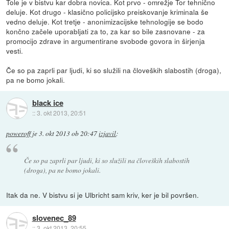
Tole je v bistvu kar dobra novica. Kot prvo - omrežje Tor tehnično
deluje. Kot drugo - klasično policijsko preiskovanje kriminala še
vedno deluje. Kot tretje - anonimizacijske tehnologije se bodo
končno začele uporabljati za to, za kar so bile zasnovane - za
promocijo zdrave in argumentirane svobode govora in širjenja
vesti.
Če so pa zaprli par ljudi, ki so služili na človeških slabostih (droga),
pa ne bomo jokali.
black ice
::
3. okt 2013, 20:51
poweroff
je
3. okt 2013 ob 20:47
izjavil
:
Če so pa zaprli par ljudi, ki so služili na človeških slabostih
(droga), pa ne bomo jokali.
Itak da ne. V bistvu si je Ulbricht sam kriv, ker je bil površen.
slovenec_89
::
3. okt 2013, 20:55