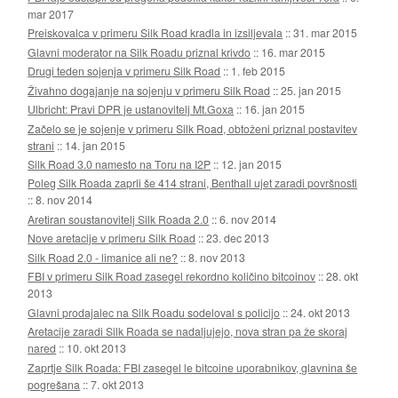
mar 2017
Preiskovalca v primeru Silk Road kradla in izsiljevala
::
31. mar 2015
Glavni moderator na Silk Roadu priznal krivdo
::
16. mar 2015
Drugi teden sojenja v primeru Silk Road
::
1. feb 2015
Živahno dogajanje na sojenju v primeru Silk Road
::
25. jan 2015
Ulbricht: Pravi DPR je ustanovitelj Mt.Goxa
::
16. jan 2015
Začelo se je sojenje v primeru Silk Road, obtoženi priznal postavitev
strani
::
14. jan 2015
Silk Road 3.0 namesto na Toru na I2P
::
12. jan 2015
Poleg Silk Roada zaprli še 414 strani, Benthall ujet zaradi površnosti
::
8. nov 2014
Aretiran soustanovitelj Silk Roada 2.0
::
6. nov 2014
Nove aretacije v primeru Silk Road
::
23. dec 2013
Silk Road 2.0 - limanice ali ne?
::
8. nov 2013
FBI v primeru Silk Road zasegel rekordno količino bitcoinov
::
28. okt
2013
Glavni prodajalec na Silk Roadu sodeloval s policijo
::
24. okt 2013
Aretacije zaradi Silk Roada se nadaljujejo, nova stran pa že skoraj
nared
::
10. okt 2013
Zaprtje Silk Roada: FBI zasegel le bitcoine uporabnikov, glavnina še
pogrešana
::
7. okt 2013