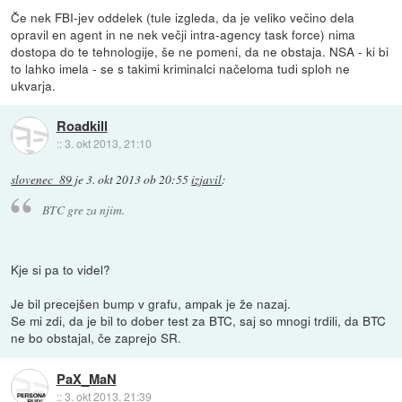
Če nek FBI-jev oddelek (tule izgleda, da je veliko večino dela
opravil en agent in ne nek večji intra-agency task force) nima
dostopa do te tehnologije, še ne pomeni, da ne obstaja. NSA - ki bi
to lahko imela - se s takimi kriminalci načeloma tudi sploh ne
ukvarja.
Roadkill
::
3. okt 2013, 21:10
slovenec_89
je
3. okt 2013 ob 20:55
izjavil
:
BTC gre za njim.
Kje si pa to videl?
Je bil precejšen bump v grafu, ampak je že nazaj.
Se mi zdi, da je bil to dober test za BTC, saj so mnogi trdili, da BTC
ne bo obstajal, če zaprejo SR.
PaX_MaN
::
3. okt 2013, 21:39