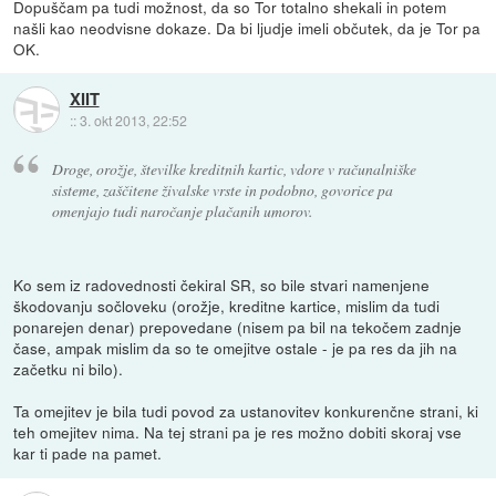
Dopuščam pa tudi možnost, da so Tor totalno shekali in potem
našli kao neodvisne dokaze. Da bi ljudje imeli občutek, da je Tor pa
OK.
XIIT
::
3. okt 2013, 22:52
Droge, orožje, številke kreditnih kartic, vdore v računalniške
sisteme, zaščitene živalske vrste in podobno, govorice pa
omenjajo tudi naročanje plačanih umorov.
Ko sem iz radovednosti čekiral SR, so bile stvari namenjene
škodovanju sočloveku (orožje, kreditne kartice, mislim da tudi
ponarejen denar) prepovedane (nisem pa bil na tekočem zadnje
čase, ampak mislim da so te omejitve ostale - je pa res da jih na
začetku ni bilo).
Ta omejitev je bila tudi povod za ustanovitev konkurenčne strani, ki
teh omejitev nima. Na tej strani pa je res možno dobiti skoraj vse
kar ti pade na pamet.