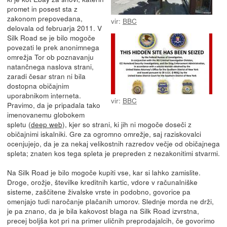
promet in posest sta z
zakonom prepovedana,
vir:
BBC
delovala od februarja 2011. V
Silk Road se je bilo mogoče
povezati le prek anonimnega
omrežja Tor ob poznavanju
natančnega naslova strani,
zaradi česar stran ni bila
dostopna običajnim
uporabnikom interneta.
vir:
BBC
Pravimo, da je pripadala tako
imenovanemu globokem
spletu (
deep web
), kjer so strani, ki jih ni mogoče doseči z
običajnimi iskalniki. Gre za ogromno omrežje, saj raziskovalci
ocenjujejo, da je za nekaj velikostnih razredov večje od običajnega
spleta; znaten kos tega spleta je prepreden z nezakonitimi stvarmi.
Na Silk Road je bilo mogoče kupiti vse, kar si lahko zamislite.
Droge, orožje, številke kreditnih kartic, vdore v računalniške
sisteme, zaščitene živalske vrste in podobno, govorice pa
omenjajo tudi naročanje plačanih umorov. Slednje morda ne drži,
je pa znano, da je bila kakovost blaga na Silk Road izvrstna,
precej boljša kot pri na primer uličnih preprodajalcih, če govorimo