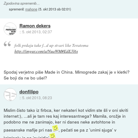
Zgodovina sprememb…
spremenil:
mahone
(
5. okt 2013 ob 02:01
)
Ramon dekers
::
5. okt 2013, 02:37
folk prdaju take f...d up stvari like Teratoma
http://imgur.com/a/NuaWM#EdE3l6s
Spodaj verjetno piše Made in China. Mimogrede zakaj je v kletki?
Se boji da ne bo ušel?
donfilipo
::
5. okt 2013, 08:23
Mislim čisto tako iz firbca, ker nekateri kot vidim ste šli v oni skriti
internet:), ...ali je tam res kaj interesantnega? Mamila, orožje in
podobno me ne zanimajo, ker ni danes neke avtohtone in
paesanske mafije pri nas
, pečati se pa z 'unimi sjuga' v
kriminalu je pa 'suicidio'