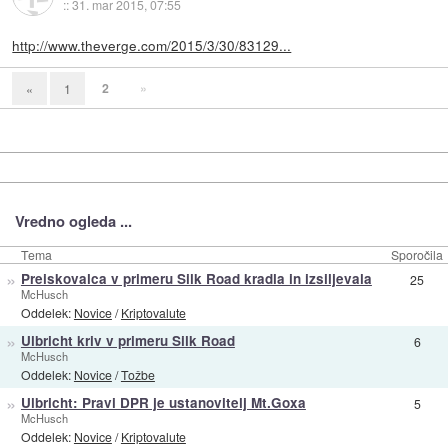
::
31. mar 2015, 07:55
http://www.theverge.com/2015/3/30/83129...
2
»
«
1
Vredno ogleda ...
Tema
Sporočila
»
Preiskovalca v primeru Silk Road kradla in izsiljevala
25
McHusch
Oddelek:
Novice
/
Kriptovalute
»
Ulbricht kriv v primeru Silk Road
6
McHusch
Oddelek:
Novice
/
Tožbe
»
Ulbricht: Pravi DPR je ustanovitelj Mt.Goxa
5
McHusch
Oddelek:
Novice
/
Kriptovalute