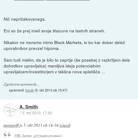
Nič nepričakovanega.
Eni so že prej imeli svoje štacune na lastnih straneh.
Nikakor ne moremo mimo Black Marketa, ki bo kar dober delež
uporabnikov prevzel hipoma.
Sam tudi mislim, da je bilo to zaprtje (še posebej z razkritjem dela
dohodkov upravljalca) mamljiva ideja potencialnim
upravljalcem/investitorjem v takšna nova spletišča ...
Zgodovina sprememb…
spremenil:
trizob
(
5. okt 2013 ob 15:47
)
A. Smith
::
5. okt 2013, 17:40
poweroff
je
5. okt 2013 ob 14:34
izjavil
:
OK, fantje, priznam premoč.