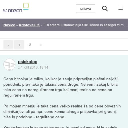
☰
Novice
»
Kriptovalute
»
FBI aretiral ustanovitelja Silk Roada in zasegel tri milijone evrov
2
»
«
1
psickolog
::
4. okt 2013, 18:14
Cena bitcoina je toliko, kolikor je zanjo pripravljen plačati najvišji
ponudnik, prav tako je takšna cena droge. Ne vem, zakaj bi bila
taka cena na nereguliranem trgu kaj manj realna od cene na
reguliranem trgu.
Po mojem mnenju je taka cena veliko realnejša od cene obveznih
dimnikarjev, ali pa npr. cene komunalnega prispevka pri gradnji
hiše in podobne - regulirane cene.
Konec koncev je cena samo cena, in manj od cene, ki je zadnja