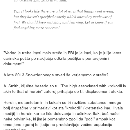
Yep. It looks like there are a lot of ways that things went wrong,
but they haven't specified exactly which ones they made use of
first. We should keep watching and learning. Let us know if you
find anything more concrete!
"Vedno je treba imeti malo sreče in FBI jo je imel, ko je julija letos
carinska pošta po naključju odkrila pošiljko s ponarejenimi
dokumenti"
A leta 2013 Snowdenovega stvari še verjamemo v srečo?
A. Smith, ključne besedo so tu "The high associated with krokodil is
akin to that of heroin" zatorej prihajajo do t.i. displacement efekta.
Heroin, metamfetamin in kokain so tri različne substance, mnogo
bolj drugačne v primerjavi kot sta "krokodil" (kretensko ime. Hvala
mediji) in heroin kar se tiče delovanja in učinkov. Itak, boš našel
neke odvisnike, ki jim je pomembno zgolj da "poči" ampak kot
omenjeno zgoraj te ljudje ne predstavljajo večine populacije
uporabnikov