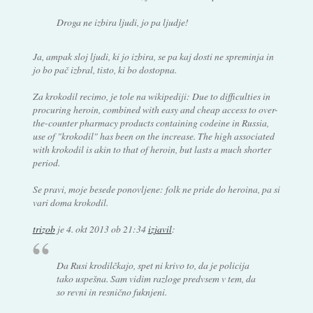
Droga ne izbira ljudi, jo pa ljudje!
Ja, ampak sloj ljudi, ki jo izbira, se pa kaj dosti ne spreminja in
jo bo pač izbral, tisto, ki bo dostopna.
Za krokodil recimo, je tole na wikipediji:
Due to difficulties in
procuring heroin, combined with easy and cheap access to over-
the-counter pharmacy products containing codeine in Russia,
use of "krokodil" has been on the increase. The high associated
with krokodil is akin to that of heroin, but lasts a much shorter
period.
Se pravi, moje besede ponovljene: folk ne pride do heroina, pa si
vari doma krokodil.
trizob
je
4. okt 2013 ob 21:34
izjavil
:
Da Rusi krodilčkajo, spet ni krivo to, da je policija
tako uspešna. Sam vidim razloge predvsem v tem, da
so revni in resnično fuknjeni.