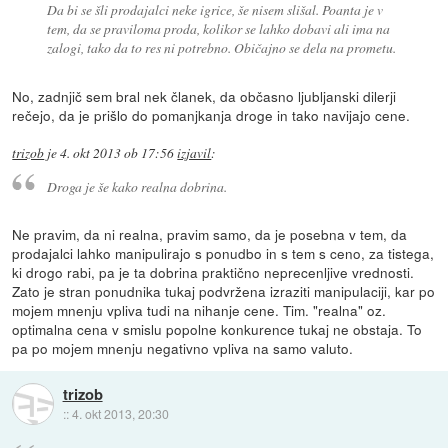
Da bi se šli prodajalci neke igrice, še nisem slišal. Poanta je v
tem, da se praviloma proda, kolikor se lahko dobavi ali ima na
zalogi, tako da to res ni potrebno. Običajno se dela na prometu.
No, zadnjič sem bral nek članek, da občasno ljubljanski dilerji
rečejo, da je prišlo do pomanjkanja droge in tako navijajo cene.
trizob
je
4. okt 2013 ob 17:56
izjavil
:
Droga je še kako realna dobrina.
Ne pravim, da ni realna, pravim samo, da je posebna v tem, da
prodajalci lahko manipulirajo s ponudbo in s tem s ceno, za tistega,
ki drogo rabi, pa je ta dobrina praktično neprecenljive vrednosti.
Zato je stran ponudnika tukaj podvržena izraziti manipulaciji, kar po
mojem mnenju vpliva tudi na nihanje cene. Tim. "realna" oz.
optimalna cena v smislu popolne konkurence tukaj ne obstaja. To
pa po mojem mnenju negativno vpliva na samo valuto.
trizob
::
4. okt 2013, 20:30