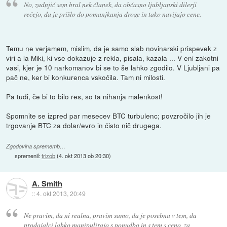
No, zadnjič sem bral nek članek, da občasno ljubljanski dilerji
rečejo, da je prišlo do pomanjkanja droge in tako navijajo cene.
Temu ne verjamem, mislim, da je samo slab novinarski prispevek z
viri a la Miki, ki vse dokazuje z rekla, pisala, kazala ... V eni zakotni
vasi, kjer je 10 narkomanov bi se to še lahko zgodilo. V Ljubljani pa
pač ne, ker bi konkurenca vskočila. Tam ni milosti.
Pa tudi, če bi to bilo res, so ta nihanja malenkost!
Spomnite se izpred par mesecev BTC turbulenc; povzročilo jih je
trgovanje BTC za dolar/evro in čisto nič drugega.
Zgodovina sprememb…
spremenil:
trizob
(
4. okt 2013 ob 20:30
)
A. Smith
::
4. okt 2013, 20:49
Ne pravim, da ni realna, pravim samo, da je posebna v tem, da
prodajalci lahko manipulirajo s ponudbo in s tem s ceno, za