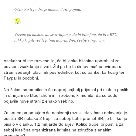
Očitno o trgu droge nimam dosti pojma.
Vseeno pa mislim, da se strinjamo, da bi bilo fino, da bi z BTC
lahko kupili več legalnih dobrin. Npr. čevlje v trgovini.
Vsekakor bi me razveselilo, če bi lahko bitcoine uporabljal za
povsem vsakdanje stvari. Žal pa bo ta širitev močno ovirana s
strani sedanjih plačilnih posrednikov, kot so banke, kartičarji ter
Paypal in podobni.
Na žalost se bo bitcoin še naprej najbolj prijemal pri mutnih poslih
in strinjam se Bluefishem in Trizobom, ki menita, da se bodo
pojavile nove strani z enako vsebino.
Za konec pa ponujam še naslednji razmislek: v času delovanja je
pustila SR nekako 2 trupli za seboj. Letni promet SR, je bil, kot je
pisalo v članku, 1,2 milijarde dolarjev. Koliko trupel bi pustila za
seboj klasična organizirana kriminalna združba z enakim
prometom?