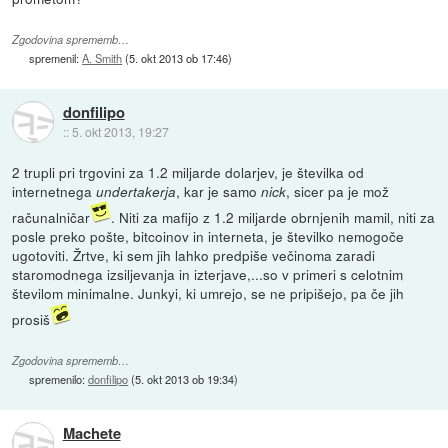
Zgodovina sprememb…
spremenil:
A. Smith
(
5. okt 2013 ob 17:46
)
donfilipo
::
5. okt 2013, 19:27
2 trupli pri trgovini za 1.2 miljarde dolarjev, je številka od
internetnega
, kar je samo
, sicer pa je mož
undertakerja
nick
računalničar
. Niti za mafijo z 1.2 miljarde obrnjenih mamil, niti za
posle preko pošte, bitcoinov in interneta, je številko nemogoče
ugotoviti. Žrtve, ki sem jih lahko predpiše večinoma zaradi
staromodnega izsiljevanja in izterjave,...so v primeri s celotnim
številom minimalne. Junkyi, ki umrejo, se ne pripišejo, pa če jih
prosiš
Zgodovina sprememb…
spremenilo:
donfilipo
(
5. okt 2013 ob 19:34
)
Machete