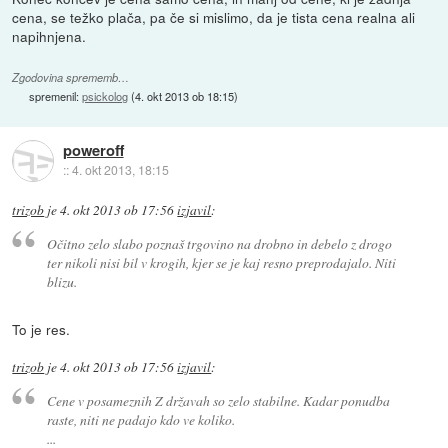
cena, se težko plača, pa če si mislimo, da je tista cena realna ali
napihnjena.
Zgodovina sprememb…
spremenil:
psickolog
(
4. okt 2013 ob 18:15
)
poweroff
::
4. okt 2013, 18:15
trizob
je
4. okt 2013 ob 17:56
izjavil
:
Očitno zelo slabo poznaš trgovino na drobno in debelo z drogo
ter nikoli nisi bil v krogih, kjer se je kaj resno preprodajalo. Niti
blizu.
To je res.
trizob
je
4. okt 2013 ob 17:56
izjavil
:
Cene v posameznih Z državah so zelo stabilne. Kadar ponudba
raste, niti ne padajo kdo ve koliko.
...