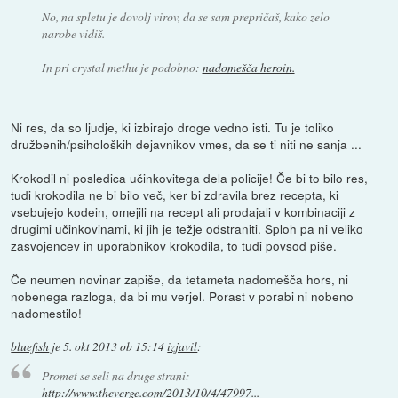
No, na spletu je dovolj virov, da se sam prepričaš, kako zelo
narobe vidiš.
In pri crystal methu je podobno:
nadomešča heroin.
Ni res, da so ljudje, ki izbirajo droge vedno isti. Tu je toliko
družbenih/psiholoških dejavnikov vmes, da se ti niti ne sanja ...
Krokodil ni posledica učinkovitega dela policije! Če bi to bilo res,
tudi krokodila ne bi bilo več, ker bi zdravila brez recepta, ki
vsebujejo kodein, omejili na recept ali prodajali v kombinaciji z
drugimi učinkovinami, ki jih je težje odstraniti. Sploh pa ni veliko
zasvojencev in uporabnikov krokodila, to tudi povsod piše.
Če neumen novinar zapiše, da tetameta nadomešča hors, ni
nobenega razloga, da bi mu verjel. Porast v porabi ni nobeno
nadomestilo!
bluefish
je
5. okt 2013 ob 15:14
izjavil
:
Promet se seli na druge strani:
http://www.theverge.com/2013/10/4/47997...