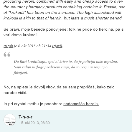
procuring heroin, combined with easy and cheap access to over-
the-counter pharmacy products containing codeine in Russia, use
of "krokodil" has been on the increase. The high associated with
krokodil is akin to that of heroin, but lasts a much shorter period.
Se pravi, moje besede ponovljene: folk ne pride do heroina, pa si
vari doma krokodil.
trizob
je
4. okt 2013 ob 21:34
izjavil
:
Da Rusi krodilčkajo, spet ni krivo to, da je policija tako uspešna.
Sam vidim razloge predvsem v tem, da so revni in resnično
fuknjeni.
No, na spletu je dovolj virov, da se sam prepričaš, kako zelo
narobe vidiš.
In pri crystal methu je podobno:
nadomešča heroin.
T-h-o-r
::
5. okt 2013, 08:30