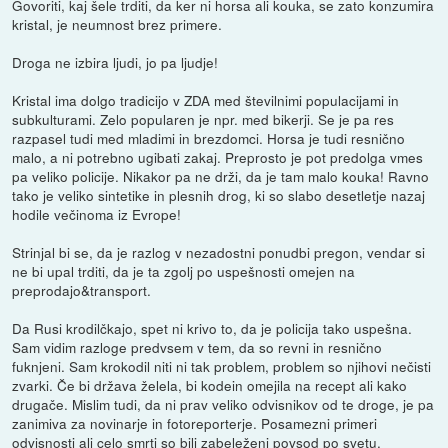
Govoriti, kaj šele trditi, da ker ni horsa ali kouka, se zato konzumira
kristal, je neumnost brez primere.
Droga ne izbira ljudi, jo pa ljudje!
Kristal ima dolgo tradicijo v ZDA med številnimi populacijami in
subkulturami. Zelo popularen je npr. med bikerji. Se je pa res
razpasel tudi med mladimi in brezdomci. Horsa je tudi resnično
malo, a ni potrebno ugibati zakaj. Preprosto je pot predolga vmes
pa veliko policije. Nikakor pa ne drži, da je tam malo kouka! Ravno
tako je veliko sintetike in plesnih drog, ki so slabo desetletje nazaj
hodile večinoma iz Evrope!
Strinjal bi se, da je razlog v nezadostni ponudbi pregon, vendar si
ne bi upal trditi, da je ta zgolj po uspešnosti omejen na
preprodajo&transport.
Da Rusi krodilčkajo, spet ni krivo to, da je policija tako uspešna.
Sam vidim razloge predvsem v tem, da so revni in resnično
fuknjeni. Sam krokodil niti ni tak problem, problem so njihovi nečisti
zvarki. Če bi država želela, bi kodein omejila na recept ali kako
drugače. Mislim tudi, da ni prav veliko odvisnikov od te droge, je pa
zanimiva za novinarje in fotoreporterje. Posamezni primeri
odvisnosti ali celo smrti so bili zabeleženi povsod po svetu.