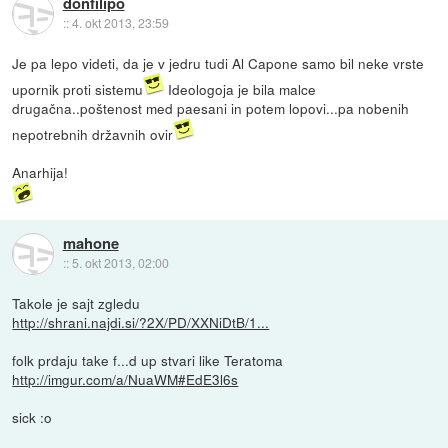
donfilipo
::
4. okt 2013, 23:59
Je pa lepo videti, da je v jedru tudi Al Capone samo bil neke vrste
upornik proti sistemu
Ideologoja je bila malce
drugačna..poštenost med paesani in potem lopovi...pa nobenih
nepotrebnih državnih ovir
Anarhija!
mahone
::
5. okt 2013, 02:00
Takole je sajt zgledu
http://shrani.najdi.si/?2X/PD/XXNiDtB/1...
folk prdaju take f...d up stvari like Teratoma
http://imgur.com/a/NuaWM#EdE3l6s
sick :o