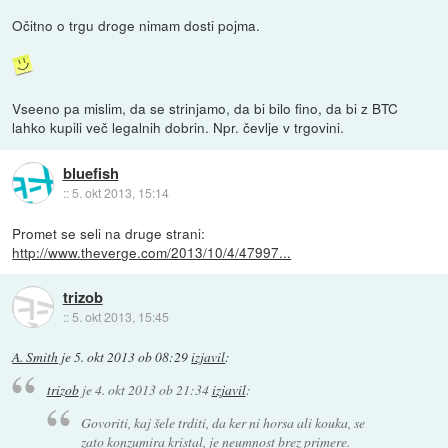
Očitno o trgu droge nimam dosti pojma.
Vseeno pa mislim, da se strinjamo, da bi bilo fino, da bi z BTC
lahko kupili več legalnih dobrin. Npr. čevlje v trgovini.
bluefish
::
5. okt 2013, 15:14
Promet se seli na druge strani:
http://www.theverge.com/2013/10/4/47997...
trizob
::
5. okt 2013, 15:45
A. Smith
je
5. okt 2013 ob 08:29
izjavil
:
trizob
je
4. okt 2013 ob 21:34
izjavil
:
Govoriti, kaj šele trditi, da ker ni horsa ali kouka, se
zato konzumira kristal, je neumnost brez primere.