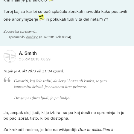
Torej kaj za kar bi se pač splačalo zbrskati navodila kako postaviti
one anonymyzerje
in pokukati tudi v ta del neta????
Zgodovina sprememb…
spremenilo:
donfilipo
(
5. okt 2013 ob 08:24
)
A. Smith
::
5. okt 2013, 08:29
trizob
je
4. okt 2013 ob 21:34
izjavil
:
Govoriti, kaj šele trditi, da ker ni horsa ali kouka, se zato
konzumira kristal, je neumnost brez primere.
Droga ne izbira ljudi, jo pa ljudje!
Ja, ampak sloj ljudi, ki jo izbira, se pa kaj dosti ne spreminja in jo
bo pač izbral, tisto, ki bo dostopna.
Za krokodil recimo, je tole na wikipediji:
Due to difficulties in