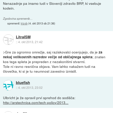
Nenazadnje pa imamo tudi v Sloveniji zdravilo BRP, ki vsebuje
kodein.
Zgodovina sprememb…
spremenil:
trizob
(
4. okt 2013 ob 21:36
)
LitralSM
::
4. okt 2013, 21:42
>Gre za ogromno omrežje, saj raziskovalci ocenjujejo, da je
za
; znaten
nekaj velikostnih razredov večje od običajnega spleta
kos tega spleta je prepreden z nezakonitimi stvarmi.
Tole ni ravno resnična objava. Vam lahko nakažem tudi na
človečka, ki si je tu neumnost zavestno izmislil.
bluefish
::
4. okt 2013, 23:02
Ulbricht je že opravil prvi sprehod do sodišča:
http://arstechnica.com/tech-policy/2013...