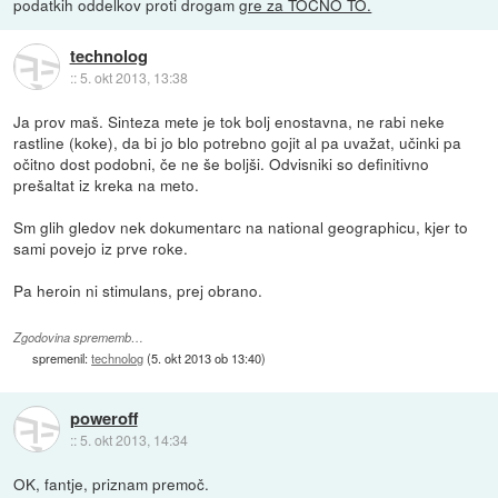
podatkih oddelkov proti drogam
gre za TOČNO TO.
technolog
::
5. okt 2013, 13:38
Ja prov maš. Sinteza mete je tok bolj enostavna, ne rabi neke
rastline (koke), da bi jo blo potrebno gojit al pa uvažat, učinki pa
očitno dost podobni, če ne še boljši. Odvisniki so definitivno
prešaltat iz kreka na meto.
Sm glih gledov nek dokumentarc na national geographicu, kjer to
sami povejo iz prve roke.
Pa heroin ni stimulans, prej obrano.
Zgodovina sprememb…
spremenil:
technolog
(
5. okt 2013 ob 13:40
)
poweroff
::
5. okt 2013, 14:34
OK, fantje, priznam premoč.