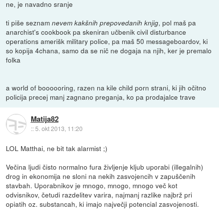
ne, je navadno sranje
ti piše seznam
, pol maš pa
nevem kakšnih prepovedanih knjig
anarchist's cookbook pa skeniran učbenik civil disturbance
operations amerišk military police, pa maš 50 messageboardov, ki
so kopija 4chana, samo da se nič ne dogaja na njih, ker je premalo
folka
a world of boooooring, razen na kile child porn strani, ki jih očitno
policija precej manj zagnano preganja, ko pa prodajalce trave
Matija82
::
5. okt 2013, 11:20
LOL Matthai, ne bit tak alarmist ;)
Večina ljudi čisto normalno fura življenje kljub uporabi (illegalnih)
drog in ekonomija ne sloni na nekih zasvojencih v zapuščenih
stavbah. Uporabnikov je mnogo, mnogo, mnogo več kot
odvisnikov, četudi razdelitev varira, najmanj razlike najbrž pri
opiatih oz. substancah, ki imajo največji potencial zasvojenosti.