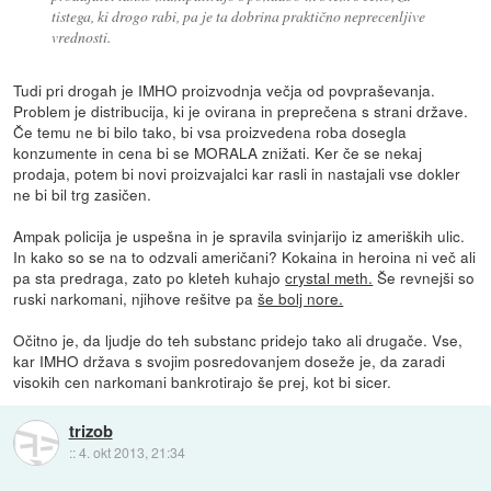
tistega, ki drogo rabi, pa je ta dobrina praktično neprecenljive
vrednosti.
Tudi pri drogah je IMHO proizvodnja večja od povpraševanja.
Problem je distribucija, ki je ovirana in preprečena s strani države.
Če temu ne bi bilo tako, bi vsa proizvedena roba dosegla
konzumente in cena bi se MORALA znižati. Ker če se nekaj
prodaja, potem bi novi proizvajalci kar rasli in nastajali vse dokler
ne bi bil trg zasičen.
Ampak policija je uspešna in je spravila svinjarijo iz ameriških ulic.
In kako so se na to odzvali američani? Kokaina in heroina ni več ali
pa sta predraga, zato po kleteh kuhajo
crystal meth.
Še revnejši so
ruski narkomani, njihove rešitve pa
še bolj nore.
Očitno je, da ljudje do teh substanc pridejo tako ali drugače. Vse,
kar IMHO država s svojim posredovanjem doseže je, da zaradi
visokih cen narkomani bankrotirajo še prej, kot bi sicer.
trizob
::
4. okt 2013, 21:34