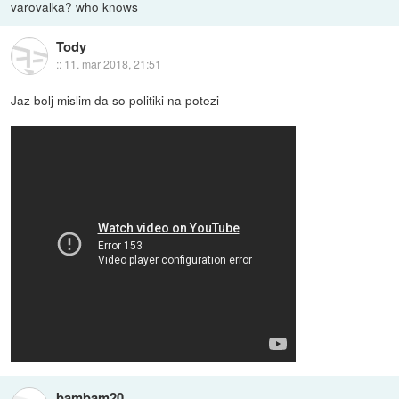
varovalka? who knows
Tody
::
11. mar 2018, 21:51
Jaz bolj mislim da so politiki na potezi
bambam20