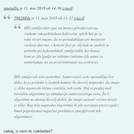
xmetallic
je
11. mar 2018 ob 14:30
izjavil
:
7982884e
je
11. mar 2018 ob 11:32
izjavil
:
HD zemljevidov pac ne mores pricakovati na
vsakem vukojebinskem kolovozu, sploh ker je za
take stvari nujno, da se posodabljajo po moznosti
veckrat dnevno. v koncni fazi je cilj itak se znebiti se
potrebe po kakrsnihkoli zemljevidih, ker konec
koncev jih ljudje ne rabimo (rabimo jih samo za
usmerjanje, ne za pozicioniranje na cestiscu).
HD zemljevidi niso potrebni. Samovozeči avto uporablja live
sliko, ki jo pridobi iz lastnih kamer. So dovolj napredni, da znajo
iz slike ugotoviti širino cestišča, rob ceste. Dej si poglej mal
trivialne algoritme za simulacijo samovozečega avta. Že ti
algoritmi so skoraj dovolj dobri, da znajo zaznati večino stvari
iz slike. Kaj šele napredni algoritmi, ki jih razvijajo proizvajalci.
Imaš popolnoma napačno predstavo zmogljivosti teh
algoritmov.
cakaj, o cem to nakladas?