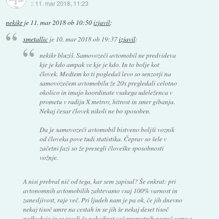
::
11. mar 2018, 11:23
nekikr
je
11. mar 2018 ob 10:50
izjavil
:
xmetallic
je
10. mar 2018 ob 19:37
izjavil
:
nekikr bluziš. Samovozeči avtomobil ne predvideva
kje je kdo ampak ve kje je kdo. In to bolje kot
človek. Medtem ko ti pogledaš levo so senzorji na
samovozečem avtomobilu že 20x pregledali celotno
okolico in imajo koordinate vsakega udeleženca v
prometu v radiju X metrov, hitrost in smer gibanja.
Nekaj česar človek nikoli ne bo sposoben.
Da je samovozeči avtomobil bistveno boljši voznik
od človeka pove tudi statistika. Čeprav so šele v
začetni fazi so že presegli človeške sposobnosti
vožnje.
A nisi prebral nič od tega, kar sem zapisal? Še enkrat: pri
avtonomnih avtomobilih zahtevamo vsaj 100% varnost in
zanesljivost, raje več. Pri ljudeh nam je pa ok, če jih dnevno
nekaj tisoč umre na cestah in se jih še nekaj deset tisoč
poškoduje in se zgodi še nakajkrat več prometnih nesreč samo s