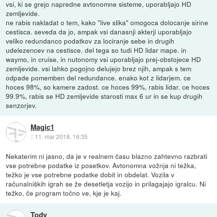
vsi, ki se grejo napredne avtonomne sisteme, uporabljajo HD
zemljevide.
ne rabis nakladat o tem, kako "live slika" omogoca dolocanje sirine
cestisca. seveda da jo, ampak vsi danasnji akterji uporabljajo
veliko redundanco podatkov za lociranje sebe in drugih
udelezencev na cestisce. del tega so tudi HD lidar mape. in
waymo, in cruise, in nutonomy vsi uporabljajo prej-obstojece HD
zemljevide. vsi lahko pogojno delujejo brez njih, ampak s tem
odpade pomemben del redundance. enako kot z lidarjem. ce
hoces 98%, so kamere zadost. ce hoces 99%, rabis lidar. ce hoces
99.9%, rabis se HD zemljevide starosti max 6 ur in se kup drugih
senzorjev.
Magic1
::
11. mar 2018, 16:35
Nekaterim ni jasno, da je v realnem času blazno zahtevno razbrati
vse potrebne podatke iz posetkov. Avtonomna vožnja ni težka,
težko je vse potrebne podatke dobit in obdelat. Vozila v
računalniških igrah se že desetletja vozijo in prilagajajo igralcu. Ni
težko, če program točno ve, kje je kaj.
Tody