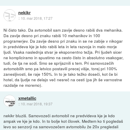
nekikr
::
10. mar 2018, 17:27
Ni čisto tako. Da avtomobil sam zavije desno rabiš dva mehanika.
Da zavije desno pri znaku rabiš 10 mehanikov in 100
programerjev. Da zavije desno pri znaku in se ne zabije v nikogar
in predvideva kje je kdo rabiš leta in leta razvoja in malo morje
ljudi. Vsaka naslednja stvar je eksponentno težja. Pri ljudeh sicer
ne kompliciramo in spustimo na cesto čisto in absolutno vsakogar,
tudi, če tja ne sodi. Smo se sprijaznili s tem. Pri samovozečih
avtomobilih smo pa letvico postavili precej višje, torej pri 100%
zanesljivosti, še raje 150%. In to je tako težko doseči, kot če bi
hotel, da ljudje ne delajo več nesreč na cesti (pa jih še varnostne
razdalje ne moremo).
xmetallic
::
10. mar 2018, 19:37
nekikr bluziš. Samovozeči avtomobil ne predvideva kje je kdo
ampak ve kje je kdo. In to bolje kot človek. Medtem ko ti pogledaš
levo so senzorji na samovozečem avtomobilu že 20x pregledali