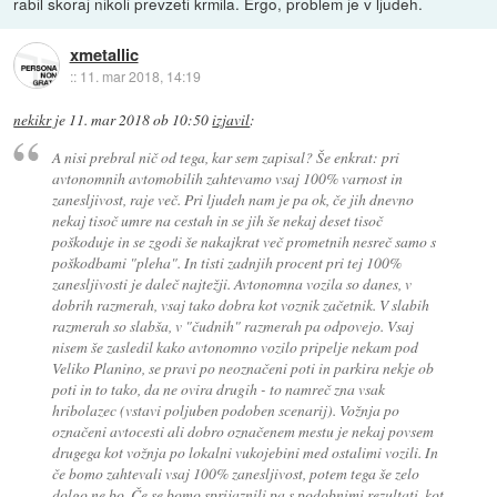
rabil skoraj nikoli prevzeti krmila. Ergo, problem je v ljudeh.
xmetallic
::
11. mar 2018, 14:19
nekikr
je
11. mar 2018 ob 10:50
izjavil
:
A nisi prebral nič od tega, kar sem zapisal? Še enkrat: pri
avtonomnih avtomobilih zahtevamo vsaj 100% varnost in
zanesljivost, raje več. Pri ljudeh nam je pa ok, če jih dnevno
nekaj tisoč umre na cestah in se jih še nekaj deset tisoč
poškoduje in se zgodi še nakajkrat več prometnih nesreč samo s
poškodbami "pleha". In tisti zadnjih procent pri tej 100%
zanesljivosti je daleč najtežji. Avtonomna vozila so danes, v
dobrih razmerah, vsaj tako dobra kot voznik začetnik. V slabih
razmerah so slabša, v "čudnih" razmerah pa odpovejo. Vsaj
nisem še zasledil kako avtonomno vozilo pripelje nekam pod
Veliko Planino, se pravi po neoznačeni poti in parkira nekje ob
poti in to tako, da ne ovira drugih - to namreč zna vsak
hribolazec (vstavi poljuben podoben scenarij). Vožnja po
označeni avtocesti ali dobro označenem mestu je nekaj povsem
drugega kot vožnja po lokalni vukojebini med ostalimi vozili. In
če bomo zahtevali vsaj 100% zanesljivost, potem tega še zelo
dolgo ne bo. Če se bomo sprijaznili pa s podobnimi rezultati, kot