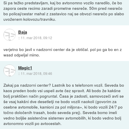
Si pa težko predstavljam, kaj bo avtonomno vozilo naredilo, če bo
zapora ceste recimo zaradi prometne nesreče. 50m pred nesrečo
bo policaj/cestar mahal z zastavico naj se obvozi nesrečo po slabo
uvoženem kolovozu/travniku.
Baja
::
11. mar 2018, 09:12
verjetno bo javil v nadzorni center da je obtičal. pol po ga bo en z
wasd odpeljal mimo.
Magic1
::
11. mar 2018, 09:46
Zakaj pa nadzorni center? Lastnik bo s telefonom vozil. Seveda bo
kaos preden bodo vsi uspeli avte čez spravit. Ali bodo že kakšne
bolj praktičen način pogruntal. Časa je zadosti, samovozeči avti se
še vsaj kakšni dve desetletji ne bodo vozili naokoli (govorim za
osebne avtomobile, kamioni za pol miljona+, ki bodo vozili 24/7 po
točno določenih trasah, bodo seveda prej). Seveda bomo imeli
vedno boljše asistenčne sistemev avtomobilih, ki bodo vedno bolj
avtonomno vozili po avtocestah.