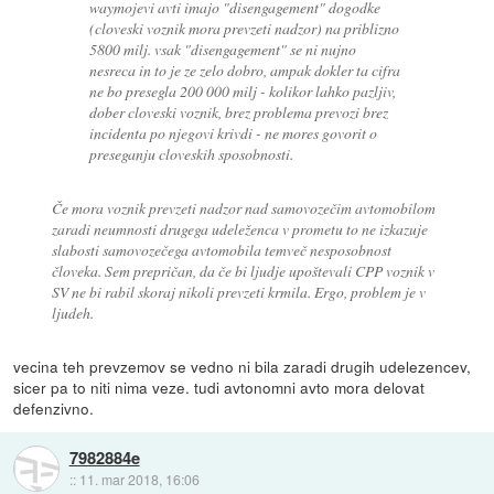
waymojevi avti imajo "disengagement" dogodke
(cloveski voznik mora prevzeti nadzor) na priblizno
5800 milj. vsak "disengagement" se ni nujno
nesreca in to je ze zelo dobro, ampak dokler ta cifra
ne bo presegla 200 000 milj - kolikor lahko pazljiv,
dober cloveski voznik, brez problema prevozi brez
incidenta po njegovi krivdi - ne mores govorit o
preseganju cloveskih sposobnosti.
Če mora voznik prevzeti nadzor nad samovozečim avtomobilom
zaradi neumnosti drugega udeleženca v prometu to ne izkazuje
slabosti samovozečega avtomobila temveč nesposobnost
človeka. Sem prepričan, da če bi ljudje upoštevali CPP voznik v
SV ne bi rabil skoraj nikoli prevzeti krmila. Ergo, problem je v
ljudeh.
vecina teh prevzemov se vedno ni bila zaradi drugih udelezencev,
sicer pa to niti nima veze. tudi avtonomni avto mora delovat
defenzivno.
7982884e
::
11. mar 2018, 16:06