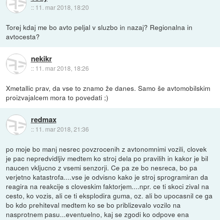
::
11. mar 2018, 18:20
Torej kdaj me bo avto peljal v sluzbo in nazaj? Regionalna in
avtocesta?
nekikr
::
11. mar 2018, 18:26
Xmetallic prav, da vse to znamo že danes. Samo še avtomobilskim
proizvajalcem mora to povedati ;)
redmax
::
11. mar 2018, 21:36
po moje bo manj nesrec povzrocenih z avtonomnimi vozili, clovek
je pac nepredvidljiv medtem ko stroj dela po pravilih in kakor je bil
naucen vkljucno z vsemi senzorji. Ce pa ze bo nesreca, bo pa
verjetno katastrofa....vse je odvisno kako je stroj sprogramiran da
reagira na reakcije s cloveskim faktorjem....npr. ce ti skoci zival na
cesto, ko vozis, ali ce ti eksplodira guma, oz. ali bo upocasnil ce ga
bo kdo prehiteval medtem ko se bo priblizevalo vozilo na
nasprotnem pasu...eventuelno, kaj se zgodi ko odpove ena