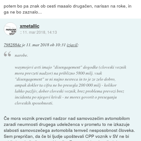
potem bo pa znak ob cesti maaalo drugačen, narisan na roke, in
ga ne bo zaznalo...
xmetallic
::
11. mar 2018, 14:13
7982884e
je
11. mar 2018 ob 10:31
izjavil
:
narobe.
waymojevi avti imajo "disengagement" dogodke (cloveski voznik
mora prevzeti nadzor) na priblizno 5800 milj. vsak
"disengagement" se ni nujno nesreca in to je ze zelo dobro,
ampak dokler ta cifra ne bo presegla 200 000 milj - kolikor
lahko pazljiv, dober cloveski voznik, brez problema prevozi brez
incidenta po njegovi krivdi - ne mores govorit o preseganju
cloveskih sposobnosti.
Če mora voznik prevzeti nadzor nad samovozečim avtomobilom
zaradi neumnosti drugega udeleženca v prometu to ne izkazuje
slabosti samovozečega avtomobila temveč nesposobnost človeka.
Sem prepričan, da če bi ljudje upoštevali CPP voznik v SV ne bi