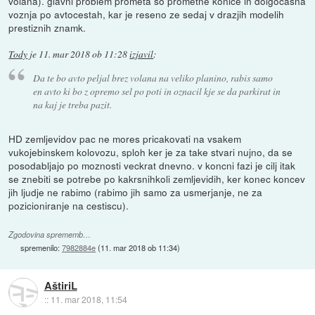
volana). glavni problem prometa so prometne konice in dolgocasna
voznja po avtocestah, kar je reseno ze sedaj v drazjih modelih
prestiznih znamk.
Tody
je
11. mar 2018 ob 11:28
izjavil
:
Da te bo avto peljal brez volana na veliko planino, rabis samo
en avto ki bo z opremo sel po poti in oznacil kje se da parkirat in
na kaj je treba pazit.
HD zemljevidov pac ne mores pricakovati na vsakem
vukojebinskem kolovozu, sploh ker je za take stvari nujno, da se
posodabljajo po moznosti veckrat dnevno. v koncni fazi je cilj itak
se znebiti se potrebe po kakrsnihkoli zemljevidih, ker konec koncev
jih ljudje ne rabimo (rabimo jih samo za usmerjanje, ne za
pozicioniranje na cestiscu).
Zgodovina sprememb…
spremenilo:
7982884e
(
11. mar 2018 ob 11:34
)
AštiriL
::
11. mar 2018, 11:54