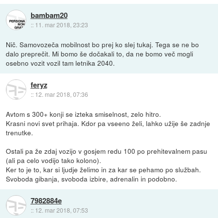
bambam20
::
11. mar 2018, 23:23
Nič. Samovozeča mobilnost bo prej ko slej tukaj. Tega se ne bo
dalo preprečit. Mi bomo še dočakali to, da ne bomo več mogli
osebno vozit vozil tam letnika 2040.
feryz
::
12. mar 2018, 07:36
Avtom s 300+ konji se izteka smiselnost, zelo hitro.
Krasni novi svet prihaja. Kdor pa vseeno želi, lahko užije še zadnje
trenutke.
Ostali pa že zdaj vozijo v gosjem redu 100 po prehitevalnem pasu
(ali pa celo vodijo tako kolono).
Ker to je to, kar si ljudje želimo in za kar se pehamo po službah.
Svoboda gibanja, svoboda izbire, adrenalin in podobno.
7982884e
::
12. mar 2018, 07:53