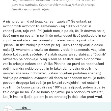
pove tudi statistika. Čeprav so šele v začetni fazi so že presegli
človeške sposobnosti vožnje.
A nisi prebral nič od tega, kar sem zapisal? Še enkrat: pri
avtonomnih avtomobilih zahtevamo vsaj 100% varnost in
zanesljivost, raje več. Pri ljudeh nam je pa ok, če jih dnevno nekaj
tisoč umre na cestah in se jih še nekaj deset tisoč poškoduje in se
zgodi še nakajkrat več prometnih nesreč samo s poškodbami
"pleha". In tisti zadnjih procent pri tej 100% zanesljivosti je daleč
najtežji. Avtonomna vozila so danes, v dobrih razmerah, vsaj tako
dobra kot voznik začetnik. V slabih razmerah so slabša, v "čudnih"
razmerah pa odpovejo. Vsaj nisem še zasledil kako avtonomno
vozilo pripelje nekam pod Veliko Planino, se pravi po neoznačeni
poti in parkira nekje ob poti in to tako, da ne ovira drugih - to
namreč zna vsak hribolazec (vstavi poljuben podoben scenarij).
Vožnja po označeni avtocesti ali dobro označenem mestu je nekaj
povsem drugega kot vožnja po lokalni vukojebini med ostalimi
vozili. In če bomo zahtevali vsaj 100% zanesljivost, potem tega še
zelo dolgo ne bo. Če se bomo sprijaznili pa s podobnimi rezultati,
kot jih imamo ljudje, potem je pa tehnologija dejansko pred vrati.
__luka__