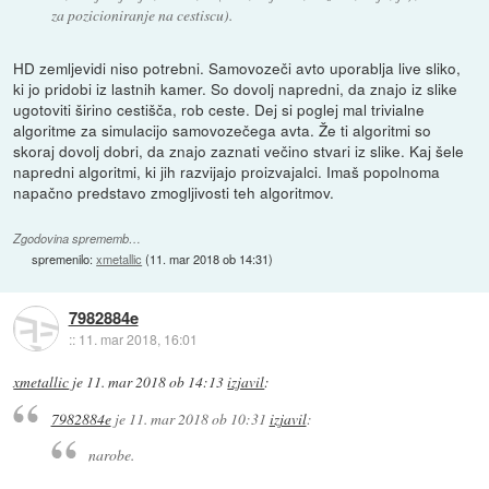
za pozicioniranje na cestiscu).
HD zemljevidi niso potrebni. Samovozeči avto uporablja live sliko,
ki jo pridobi iz lastnih kamer. So dovolj napredni, da znajo iz slike
ugotoviti širino cestišča, rob ceste. Dej si poglej mal trivialne
algoritme za simulacijo samovozečega avta. Že ti algoritmi so
skoraj dovolj dobri, da znajo zaznati večino stvari iz slike. Kaj šele
napredni algoritmi, ki jih razvijajo proizvajalci. Imaš popolnoma
napačno predstavo zmogljivosti teh algoritmov.
Zgodovina sprememb…
spremenilo:
xmetallic
(
11. mar 2018 ob 14:31
)
7982884e
::
11. mar 2018, 16:01
xmetallic
je
11. mar 2018 ob 14:13
izjavil
:
7982884e
je
11. mar 2018 ob 10:31
izjavil
:
narobe.