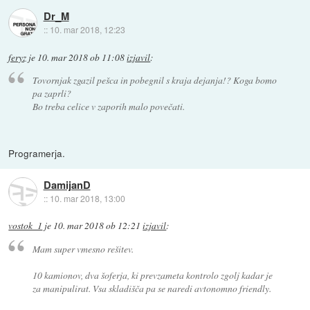
Dr_M
::
10. mar 2018, 12:23
feryz
je
10. mar 2018 ob 11:08
izjavil
:
Tovornjak zgazil pešca in pobegnil s kraja dejanja!? Koga bomo
pa zaprli?
Bo treba celice v zaporih malo povečati.
Programerja.
DamijanD
::
10. mar 2018, 13:00
vostok_1
je
10. mar 2018 ob 12:21
izjavil
:
Mam super vmesno rešitev.
10 kamionov, dva šoferja, ki prevzameta kontrolo zgolj kadar je
za manipulirat. Vsa skladišča pa se naredi avtonomno friendly.