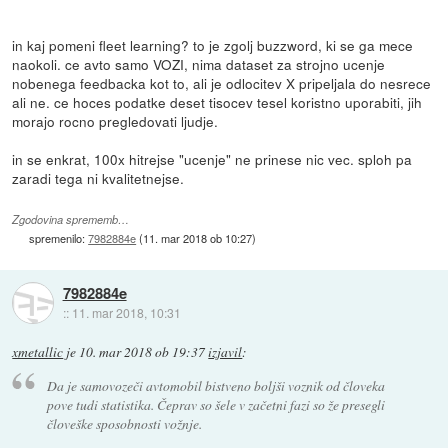
in kaj pomeni fleet learning? to je zgolj buzzword, ki se ga mece
naokoli. ce avto samo VOZI, nima dataset za strojno ucenje
nobenega feedbacka kot to, ali je odlocitev X pripeljala do nesrece
ali ne. ce hoces podatke deset tisocev tesel koristno uporabiti, jih
morajo rocno pregledovati ljudje.
in se enkrat, 100x hitrejse "ucenje" ne prinese nic vec. sploh pa
zaradi tega ni kvalitetnejse.
Zgodovina sprememb…
spremenilo:
7982884e
(
11. mar 2018 ob 10:27
)
7982884e
::
11. mar 2018, 10:31
xmetallic
je
10. mar 2018 ob 19:37
izjavil
:
Da je samovozeči avtomobil bistveno boljši voznik od človeka
pove tudi statistika. Čeprav so šele v začetni fazi so že presegli
človeške sposobnosti vožnje.