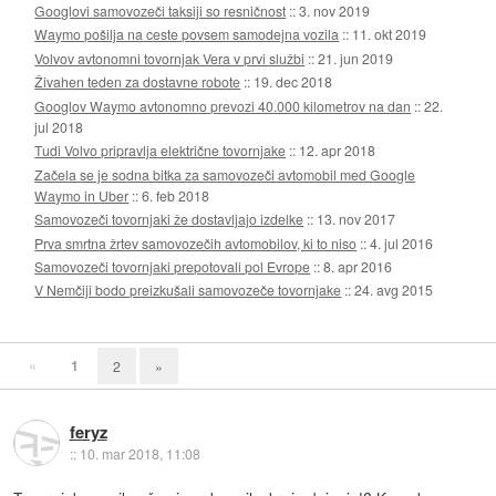
Googlovi samovozeči taksiji so resničnost
::
3. nov 2019
Waymo pošilja na ceste povsem samodejna vozila
::
11. okt 2019
Volvov avtonomni tovornjak Vera v prvi službi
::
21. jun 2019
Živahen teden za dostavne robote
::
19. dec 2018
Googlov Waymo avtonomno prevozi 40.000 kilometrov na dan
::
22.
jul 2018
Tudi Volvo pripravlja električne tovornjake
::
12. apr 2018
Začela se je sodna bitka za samovozeči avtomobil med Google
Waymo in Uber
::
6. feb 2018
Samovozeči tovornjaki že dostavljajo izdelke
::
13. nov 2017
Prva smrtna žrtev samovozečih avtomobilov, ki to niso
::
4. jul 2016
Samovozeči tovornjaki prepotovali pol Evrope
::
8. apr 2016
V Nemčiji bodo preizkušali samovozeče tovornjake
::
24. avg 2015
«
1
2
»
feryz
::
10. mar 2018, 11:08