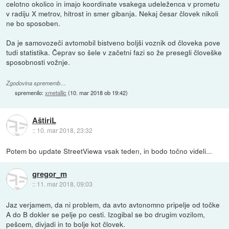
celotno okolico in imajo koordinate vsakega udeleženca v prometu
v radiju X metrov, hitrost in smer gibanja. Nekaj česar človek nikoli
ne bo sposoben.
Da je samovozeči avtomobil bistveno boljši voznik od človeka pove
tudi statistika. Čeprav so šele v začetni fazi so že presegli človeške
sposobnosti vožnje.
Zgodovina sprememb…
spremenilo:
xmetallic
(
10. mar 2018 ob 19:42
)
AštiriL
::
10. mar 2018, 23:32
Potem bo update StreetViewa vsak teden, in bodo točno videli...
gregor_m
::
11. mar 2018, 09:03
Jaz verjamem, da ni problem, da avto avtonomno pripelje od točke
A do B dokler se pelje po cesti. Izogibal se bo drugim vozilom,
pešcem, divjadi in to bolje kot človek.