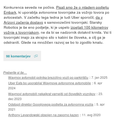
Konkurenca seveda ne počiva.
Pisali smo že o mladem podjetju
Embark
, ki uporablja avtonomne tovornjake za vožnjo tovora po
avtocestah. V začetku tega tedna je tudi Uber sporočil,
da v
Arizoni začenja dostavo
s samovozečimi tovornjaki. Starsky
Robotics je še eno podjetje, ki je uspelo
izpeljati 100 kilometrov
vožnje s tovornjakom
, ne da bi se nadzornik dotaknil krmila. Vsi ti
tovornjaki imajo za skrajno silo v kabini še človeka, a cilj ga je
odstraniti. Glede na množičen razvoj se bo to zgodilo kmalu.
98 komentarjev
Preberite si še…
Waymov avtomobil potnika brezciljno vozil po parkirišču
::
7. jan 2025
Uber Eats bo uporabljal Waymove avtonomne avtomobile
::
6. apr
2024
Waymovi avtomobili nekajkrat varnejši od človeških voznikov
::
23.
dec 2023
Odstopil direktor Googlovega podjetja za avtonomna vozila
::
5. apr
2021
Anthony Levandowski obsojen na zaporno kazen
::
11. avg 2020