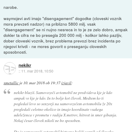
narobe.
waymojevi avti imajo "disengagement" dogodke (cloveski voznik
mora prevzeti nadzor) na priblizno 5800 milj. vsak
"disengagement" se ni nujno nesreca in to je ze zelo dobro, ampak
dokler ta cifra ne bo presegla 200 000 milj - kolikor lahko pazljiv,
dober cloveski voznik, brez problema prevozi brez incidenta po
njegovi krivdi - ne mores govorit o preseganju cloveskih
sposobnosti.
nekikr
::
11. mar 2018, 10:50
xmetallic
je
10. mar 2018 ob 19:37
izjavil
:
nekikr bluziš. Samovozeči avtomobil ne predvideva kje je kdo
ampak ve kje je kdo. In to bolje kot človek. Medtem ko ti
pogledaš levo so senzorji na samovozečem avtomobilu že 20x
pregledali celotno okolico in imajo koordinate vsakega
udeleženca v prometu v radiju X metrov, hitrost in smer gibanja.
Nekaj česar človek nikoli ne bo sposoben.
Da je samovozeči avtomobil bistveno boljši voznik od človeka