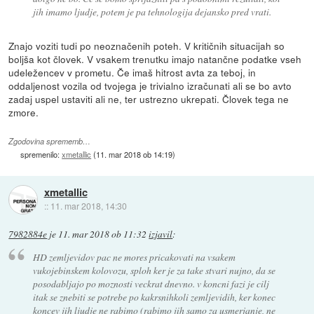
jih imamo ljudje, potem je pa tehnologija dejansko pred vrati.
Znajo voziti tudi po neoznačenih poteh. V kritičnih situacijah so
boljša kot človek. V vsakem trenutku imajo natančne podatke vseh
udeležencev v prometu. Če imaš hitrost avta za teboj, in
oddaljenost vozila od tvojega je trivialno izračunati ali se bo avto
zadaj uspel ustaviti ali ne, ter ustrezno ukrepati. Človek tega ne
zmore.
Zgodovina sprememb…
spremenilo:
xmetallic
(
11. mar 2018 ob 14:19
)
xmetallic
::
11. mar 2018, 14:30
7982884e
je
11. mar 2018 ob 11:32
izjavil
:
HD zemljevidov pac ne mores pricakovati na vsakem
vukojebinskem kolovozu, sploh ker je za take stvari nujno, da se
posodabljajo po moznosti veckrat dnevno. v koncni fazi je cilj
itak se znebiti se potrebe po kakrsnihkoli zemljevidih, ker konec
koncev jih ljudje ne rabimo (rabimo jih samo za usmerjanje, ne