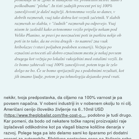
poškodbami "pleha". In tisti zadnjih procent pri tej 100%
zanesljivosti je daleč najtežji. Avtonomna vozila so danes, v
dobrih razmerah, vsaj tako dobra kot voznik začetnik. V slabih
razmerah so slabša, v "čudnih" razmerah pa odpovejo. Vsaj
nisem še zasledil kako avtonomno vozilo pripelje nekam pod
Veliko Planino, se pravi po neoznačeni poti in parkira nekje ob
poti in to tako, da ne ovira drugih - to namreč zna vsak
hribolazec (vstavi poljuben podoben scenarij). Vožnja po
označeni avtocesti ali dobro označenem mestu je nekaj povsem
drugega kot vožnja po lokalni vukojebini med ostalimi vozili. In
če bomo zahtevali vsaj 100% zanesljivost, potem tega še zelo
dolgo ne bo. Če se bomo sprijaznili pa s podobnimi rezultati, kot
jih imamo ljudje, potem je pa tehnologija dejansko pred vrati.
nekikr, tvoja predpostavka, da ciljamo na 100% varnost je pa
povsem napačna. V nobeni industriji in v nobenem okolju to ni cilj.
Američani cenijo človeško življenje na 6..10mil USD
(
https://www.theglobalist.com/the-cost-o...
, podobno je tudi drugo.
Kar pomeni, da bodo od nekatere točke naprej proizvajalci raje
izplačevali odškodnine kot pa vlagali blazne količine denarja v
razvoj. Polege tega pa isto delamo sami ko šparamo pri dodatni
opremi za avtomobile. Efektivno postavimo ceno na življenje sebe