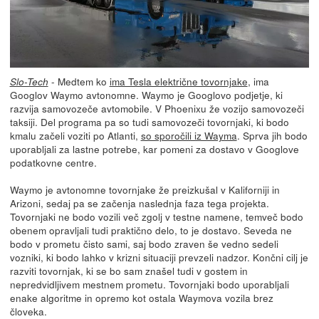
- Medtem ko
ima Tesla električne tovornjake
, ima
Slo-Tech
Googlov Waymo avtonomne. Waymo je Googlovo podjetje, ki
razvija samovozeče avtomobile. V Phoenixu že vozijo samovozeči
taksiji. Del programa pa so tudi samovozeči tovornjaki, ki bodo
kmalu začeli voziti po Atlanti,
so sporočili iz Wayma
. Sprva jih bodo
uporabljali za lastne potrebe, kar pomeni za dostavo v Googlove
podatkovne centre.
Waymo je avtonomne tovornjake že preizkušal v Kaliforniji in
Arizoni, sedaj pa se začenja naslednja faza tega projekta.
Tovornjaki ne bodo vozili več zgolj v testne namene, temveč bodo
obenem opravljali tudi praktično delo, to je dostavo. Seveda ne
bodo v prometu čisto sami, saj bodo zraven še vedno sedeli
vozniki, ki bodo lahko v krizni situaciji prevzeli nadzor. Končni cilj je
razviti tovornjak, ki se bo sam znašel tudi v gostem in
nepredvidljivem mestnem prometu. Tovornjaki bodo uporabljali
enake algoritme in opremo kot ostala Waymova vozila brez
človeka.