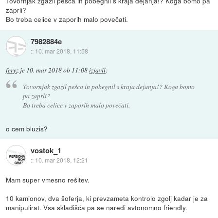
Tovornjak zgazil pešca in pobegnil s kraja dejanja!? Koga bomo pa
zaprli?
Bo treba celice v zaporih malo povečati.
7982884e
::
10. mar 2018, 11:58
feryz
je
10. mar 2018 ob 11:08
izjavil
:
Tovornjak zgazil pešca in pobegnil s kraja dejanja!? Koga bomo
pa zaprli?
Bo treba celice v zaporih malo povečati.
o cem bluzis?
vostok_1
::
10. mar 2018, 12:21
Mam super vmesno rešitev.
10 kamionov, dva šoferja, ki prevzameta kontrolo zgolj kadar je za
manipulirat. Vsa skladišča pa se naredi avtonomno friendly.