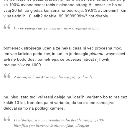
za 100% avtonomnost rabis malodane strong AI, cesar ne bo se
vsaj 20 let, ce gledas konsenz na podrocju. 99.9% avtonomnih km
v naslednjih 10 letih? doable. 99.9999999%? not doable.
kar bo omogočalo povsem nov nivo strojnega učenja
bottleneck strojnega ucenja ze nekaj casa ni vec procesna moc,
temvec kolicina podatkov, in tudi ta je dosegla
. waymojevi
plateau
avti ne bodo dosti pametnejsi, ce povecas hitrost njihovih
racunalnikv za 1000.
Z dovolj dobrim AI so vizualni senzorji že dovolj
ne, niso. zato tudi vsi resni delajo na lidarjih. verjetno bo to res cez
kakih 10 let, trenutno pa ni variante, da bo sistem zanesljivo
deloval samo na podlagi kamere.
Predstavljaj si samo trenutni teslin fleet learning, z 100x
hitrejšim (ter bistveno kvalitetnejšim) učenjem