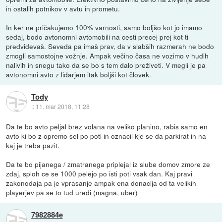
in ostalih potnikov v avtu in prometu.
In ker ne pričakujemo 100% varnosti, samo boljšo kot jo imamo
sedaj, bodo avtonomni avtomobili na cesti precej prej kot ti
predvidevaš. Seveda pa imaš prav, da v slabših razmerah ne bodo
zmogli samostojne vožnje. Ampak večino časa ne vozimo v hudih
nalivih in snegu tako da se bo s tem dalo preživeti. V megli je pa
avtonomni avto z lidarjem itak boljši kot človek.
Tody
::
11. mar 2018, 11:28
Da te bo avto peljal brez volana na veliko planino, rabis samo en
avto ki bo z opremo sel po poti in oznacil kje se da parkirat in na
kaj je treba pazit.
Da te bo pijanega / zmatranega priplejal iz slube domov zmore ze
zdaj, sploh ce se 1000 pelejo po isti poti vsak dan. Kaj pravi
zakonodaja pa je vprasanje ampak ena donacija od ta velikih
playerjev pa se to tud uredi (magna, uber)
7982884e