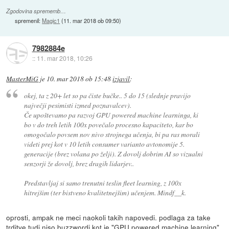
Zgodovina sprememb…
spremenil:
Magic1
(
11. mar 2018 ob 09:50
)
7982884e
::
11. mar 2018, 10:26
MasterMiG
je
10. mar 2018 ob 15:48
izjavil
:
okej, ta z 20+ let so pa čiste bučke.. 5 do 15 (slednje pravijo
največji pesimisti izmed poznavalcev).
Če upoštevamo pa razvoj GPU powered machine learninga, ki
bo v do treh letih 100x povečalo procesno kapaciteto, kar bo
omogočalo povsem nov nivo strojnega učenja, bi pa ras morali
videti prej kot v 10 letih consumer varianto avtonomije 5.
generacije (brez volana po želji). Z dovolj dobrim AI so vizualni
senzorji že dovolj, brez dragih lidarjev..
Predstavljaj si samo trenutni teslin fleet learning, z 100x
hitrejšim (ter bistveno kvalitetnejšim) učenjem. Mindf__k.
oprosti, ampak ne meci naokoli takih napovedi. podlaga za take
trditve tudi niso buzzwordi kot je "GPU powered machine learning".