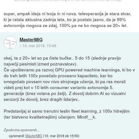
super, ampak ideja ni tvoja in ni nova. teleoperacija je stara stvar,
ki je ratala aktualna zadnja leta, ko je postalo jasno, da je 99%
avtonomija mogoca ze zdaj, 100% pa ne bo mogoca se 20+ let.
MasterMiG
::
10. mar 2018, 15:48
okej, ta z 20+ let so pa čiste bučke.. 5 do 15 (slednje pravijo
največji pesimisti izmed poznavalcev).
Če upoštevamo pa razvoj GPU powered machine learninga, ki bo v
do treh letih 100x povečalo procesno kapaciteto, kar bo
omogočalo povsem nov nivo strojnega učenja, bi pa ras morali
videti prej kot v 10 letih consumer varianto avtonomije 5.
generacije (brez volana po želji). Z dovolj dobrim AI so vizualni
senzorji že dovolj, brez dragih lidarjev..
Predstavljaj si samo trenutni teslin fleet learning, z 100x hitrejšim
(ter bistveno kvalitetnejšim) učenjem. Mindf__k.
Zgodovina sprememb…
spremenil:
MasterMiG
(
10. mar 2018 ob 15:50
)