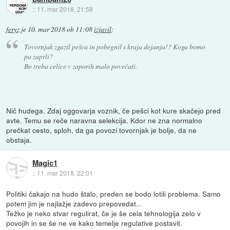
::
11. mar 2018, 21:58
feryz
je
10. mar 2018 ob 11:08
izjavil
:
Tovornjak zgazil pešca in pobegnil s kraja dejanja!? Koga bomo
pa zaprli?
Bo treba celice v zaporih malo povečati.
Nič hudega. Zdaj oggovarja voznik, če pešci kot kure skačejo pred
avte. Temu se reče naravna selekcija. Kdor ne zna normalno
prečkat cesto, sploh, da ga povozi tovornjak je bolje, da ne
obstaja.
Magic1
::
11. mar 2018, 22:01
Politiki čakajo na hudo štalo, preden se bodo lotili problema. Samo
potem jim je najlažje zadevo prepovedat...
Težko je neko stvar regulirat, če je še cela tehnologija zelo v
povojih in se še ne ve kako temelje regulative postavit.