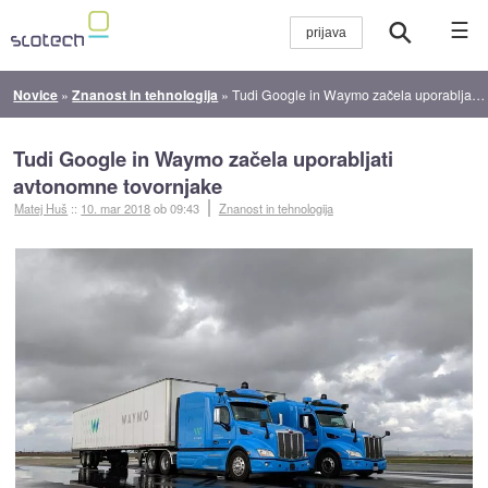
☰
Novice
»
Znanost in tehnologija
»
Tudi Google in Waymo začela uporabljati avtonomne tovornjake
Tudi Google in Waymo začela uporabljati
avtonomne tovornjake
Matej Huš
::
10. mar 2018
ob 09:43
Znanost in tehnologija