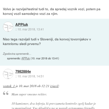
Volvo je razvijal/testiral tudi to, da spredaj voznik vozi, potem pa
konvoj vozil samodejno vozi za njim.
APPluk
::
10. mar 2018, 13:41
Niso tega razvijali tudi v Sloveniji, da konvoj tovornjakov v
kamnlomu sledi prvemu?
Zgodovina sprememb…
spremenilo:
APPluk
(
10. mar 2018 ob 13:41
)
7982884e
::
10. mar 2018, 14:51
vostok_1
je
10. mar 2018 ob 12:21
izjavil
:
Mam super vmesno rešitev.
10 kamionov, dva šoferja, ki prevzameta kontrolo zgolj kadar je
za manipulirat. Vsa skladišča pa se naredi avtonomno friendly.