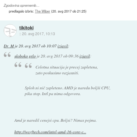
Zgodovina sprememb…
predlagalo izbris:
The Wiber
(
20. avg 2017 ob 21:25
)
tikitoki
::
20. avg 2017, 10:13
Dr_M
je
20. avg 2017 ob 10:07
izjavil
:
globoko grlo
je
20. avg 2017 ob 09:36
izjavil
:
Celotna situacija je precej zapletena,
zato poskusimo razjasniti.
Sploh ni nič zapleteno. AMD je naredu boljši CPU,
pika stop. Intl pa nima odgovora.
Amd je naredil cenejsi cpu. Boljsi? Nimas pojma.
http://wccftech.com/intel-amd-16-core-c...