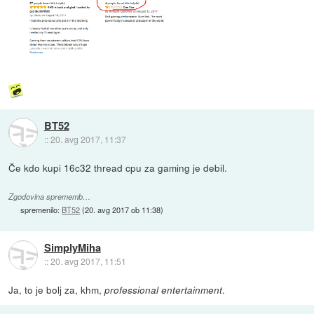
BT52
::
20. avg 2017, 11:37
Če kdo kupi 16c32 thread cpu za gaming je debil.
Zgodovina sprememb…
spremenilo:
BT52
(
20. avg 2017 ob 11:38
)
SimplyMiha
::
20. avg 2017, 11:51
Ja, to je bolj za, khm,
.
professional entertainment