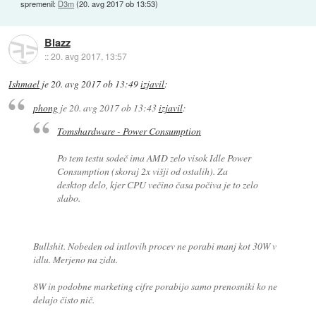
spremenil:
D3m
(
20. avg 2017 ob 13:53
)
Blazz
::
20. avg 2017, 13:57
Ishmael
je
20. avg 2017 ob 13:49
izjavil
:
phong
je
20. avg 2017 ob 13:43
izjavil
:
Tomshardware - Power Consumption
Po tem testu sodeč ima AMD zelo visok Idle Power
Consumption (skoraj 2x višji od ostalih). Za
desktop delo, kjer CPU večino časa počiva je to zelo
slabo.
Bullshit. Nobeden od intlovih procev ne porabi manj kot 30W v
idlu. Merjeno na zidu.
8W in podobne marketing cifre porabijo samo prenosniki ko ne
delajo čisto nič.