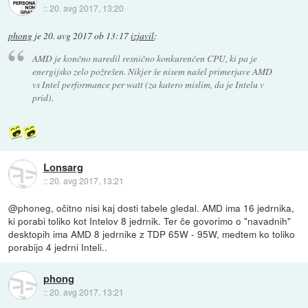
::
20. avg 2017, 13:20
phong
je
20. avg 2017 ob 13:17
izjavil
:
AMD je končno naredil resnično konkurenčen CPU, ki pa je
energijsko zelo požrešen. Nikjer še nisem našel primerjave AMD
vs Intel performance per watt (za katero mislim, da je Intelu v
prid).
Lonsarg
::
20. avg 2017, 13:21
@phoneg, očitno nisi kaj dosti tabele gledal. AMD ima 16 jedrnika,
ki porabi toliko kot Intelov 8 jedrnik. Ter če govorimo o "navadnih"
desktopih ima AMD 8 jedrnike z TDP 65W - 95W, medtem ko toliko
porabijo 4 jedrni Inteli..
phong
::
20. avg 2017, 13:21