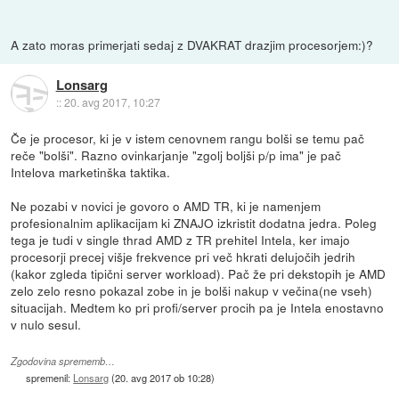
A zato moras primerjati sedaj z DVAKRAT drazjim procesorjem:)?
Lonsarg
::
20. avg 2017, 10:27
Če je procesor, ki je v istem cenovnem rangu bolši se temu pač
reče "bolši". Razno ovinkarjanje "zgolj boljši p/p ima" je pač
Intelova marketinška taktika.
Ne pozabi v novici je govoro o AMD TR, ki je namenjem
profesionalnim aplikacijam ki ZNAJO izkristit dodatna jedra. Poleg
tega je tudi v single thrad AMD z TR prehitel Intela, ker imajo
procesorji precej višje frekvence pri več hkrati delujočih jedrih
(kakor zgleda tipični server workload). Pač že pri dekstopih je AMD
zelo zelo resno pokazal zobe in je bolši nakup v večina(ne vseh)
situacijah. Medtem ko pri profi/server procih pa je Intela enostavno
v nulo sesul.
Zgodovina sprememb…
spremenil:
Lonsarg
(
20. avg 2017 ob 10:28
)