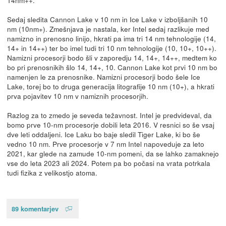
Sedaj sledita Cannon Lake v 10 nm in Ice Lake v izboljšanih 10
nm (10nm+). Zmešnjava je nastala, ker Intel sedaj razlikuje med
namizno in prenosno linijo, hkrati pa ima tri 14 nm tehnologije (14,
14+ in 14++) ter bo imel tudi tri 10 nm tehnologije (10, 10+, 10++).
Namizni procesorji bodo šli v zaporedju 14, 14+, 14++, medtem ko
bo pri prenosnikih šlo 14, 14+, 10. Cannon Lake kot prvi 10 nm bo
namenjen le za prenosnike. Namizni procesorji bodo šele Ice
Lake, torej bo to druga generacija litografije 10 nm (10+), a hkrati
prva pojavitev 10 nm v namiznih procesorjih.
Razlog za to zmedo je seveda težavnost. Intel je predvideval, da
bomo prve 10-nm procesorje dobili leta 2016. V resnici so še vsaj
dve leti oddaljeni. Ice Laku bo baje sledil Tiger Lake, ki bo še
vedno 10 nm. Prve procesorje v 7 nm Intel napoveduje za leto
2021, kar glede na zamude 10-nm pomeni, da se lahko zamaknejo
vse do leta 2023 ali 2024. Potem pa bo počasi na vrata potrkala
tudi fizika z velikostjo atoma.
89 komentarjev