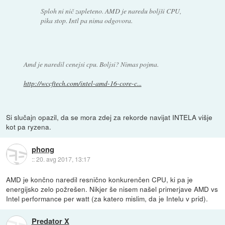
Sploh ni nič zapleteno. AMD je naredu boljši CPU,
pika stop. Intl pa nima odgovora.
Amd je naredil cenejsi cpu. Boljsi? Nimas pojma.
http://wccftech.com/intel-amd-16-core-c...
Si slučajn opazil, da se mora zdej za rekorde navijat INTELA višje
kot pa ryzena.
phong
::
20. avg 2017, 13:17
AMD je končno naredil resnično konkurenčen CPU, ki pa je
energijsko zelo požrešen. Nikjer še nisem našel primerjave AMD vs
Intel performance per watt (za katero mislim, da je Intelu v prid).
Predator X