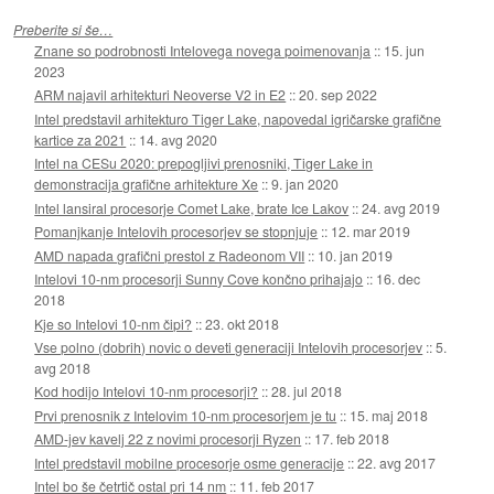
Preberite si še…
Znane so podrobnosti Intelovega novega poimenovanja
::
15. jun
2023
ARM najavil arhitekturi Neoverse V2 in E2
::
20. sep 2022
Intel predstavil arhitekturo Tiger Lake, napovedal igričarske grafične
kartice za 2021
::
14. avg 2020
Intel na CESu 2020: prepogljivi prenosniki, Tiger Lake in
demonstracija grafične arhitekture Xe
::
9. jan 2020
Intel lansiral procesorje Comet Lake, brate Ice Lakov
::
24. avg 2019
Pomanjkanje Intelovih procesorjev se stopnjuje
::
12. mar 2019
AMD napada grafični prestol z Radeonom VII
::
10. jan 2019
Intelovi 10-nm procesorji Sunny Cove končno prihajajo
::
16. dec
2018
Kje so Intelovi 10-nm čipi?
::
23. okt 2018
Vse polno (dobrih) novic o deveti generaciji Intelovih procesorjev
::
5.
avg 2018
Kod hodijo Intelovi 10-nm procesorji?
::
28. jul 2018
Prvi prenosnik z Intelovim 10-nm procesorjem je tu
::
15. maj 2018
AMD-jev kavelj 22 z novimi procesorji Ryzen
::
17. feb 2018
Intel predstavil mobilne procesorje osme generacije
::
22. avg 2017
Intel bo še četrtič ostal pri 14 nm
::
11. feb 2017