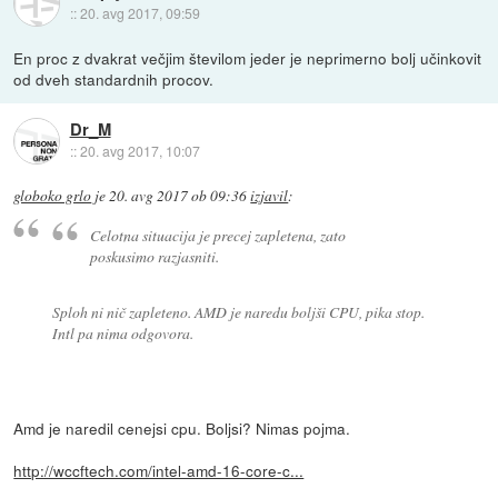
::
20. avg 2017, 09:59
En proc z dvakrat večjim številom jeder je neprimerno bolj učinkovit
od dveh standardnih procov.
Dr_M
::
20. avg 2017, 10:07
globoko grlo
je
20. avg 2017 ob 09:36
izjavil
:
Celotna situacija je precej zapletena, zato
poskusimo razjasniti.
Sploh ni nič zapleteno. AMD je naredu boljši CPU, pika stop.
Intl pa nima odgovora.
Amd je naredil cenejsi cpu. Boljsi? Nimas pojma.
http://wccftech.com/intel-amd-16-core-c...