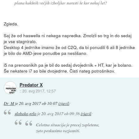
plana kakšnih večjih izboljšav naresti še kar nekaj let?
Zgleda.
Saj že od haswella ni nekega napredka. Zmolzli so trg in do sedaj
je vse stagniralo.
Desktop 4 jedrnike imamo že od C2Q, da bi ponudili 6 ali 8 jedrnike
je bilo do AMD-jeve ponudbe pa neslišano.
i5 na prenosnikih pa je bil do sedaj dvojedrnik + HT, kar je bolano.
Še nekatere i7 so bile dvojedrne. Čisti nateg potrošnikov.
Predator X
::
20. avg 2017, 12:57
Dr_M
je
20. avg 2017 ob 10:07
izjavil
:
globoko grlo
je
20. avg 2017 ob 09:36
izjavil
:
Celotna situacija je precej zapletena,
zato poskusimo razjasniti.