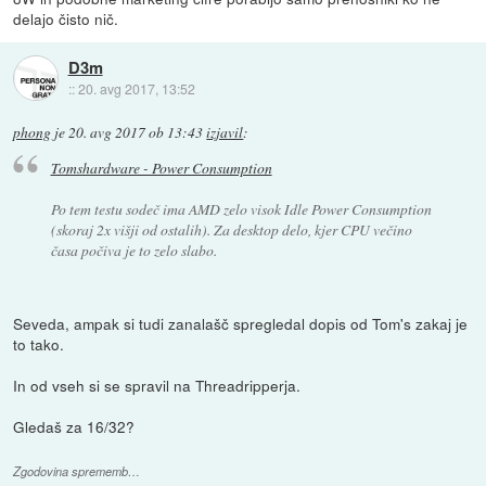
delajo čisto nič.
D3m
::
20. avg 2017, 13:52
phong
je
20. avg 2017 ob 13:43
izjavil
:
Tomshardware - Power Consumption
Po tem testu sodeč ima AMD zelo visok Idle Power Consumption
(skoraj 2x višji od ostalih). Za desktop delo, kjer CPU večino
časa počiva je to zelo slabo.
Seveda, ampak si tudi zanalašč spregledal dopis od Tom's zakaj je
to tako.
In od vseh si se spravil na Threadripperja.
Gledaš za 16/32?
Zgodovina sprememb…