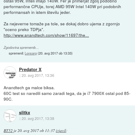
ostali 95W, Inteli imajo 140W. Fer je primerjat zgolj podobno
performančne CPUje, torej AMD 95W Intel 140W pri podobnih
performansah in istem številu jeder.
Za nejeverne tomaže pa tole, se dokaj dobro ujema z zgornjo
"oceno preko TDPja".
http://www.anandtech.com/show/11697/the...
Zgodovina sprememb…
spremenil:
Lonsarg
(
20. avg 2017 ob 13:33
)
Predator X
::
20. avg 2017, 13:36
Anandtech ga malce biksa.
60C test so naredili samo zaradi tega, da je i7 7900X ostal pod 85-
90C.
slitkx
::
20. avg 2017, 13:38
BT52
je
20. avg 2017 ob 11:37
izjavil
: