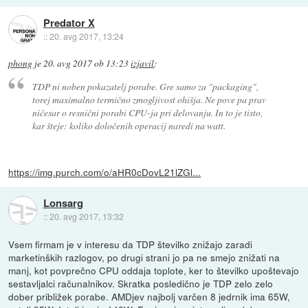
Predator X
::
20. avg 2017, 13:24
phong
je
20. avg 2017 ob 13:23
izjavil
:
TDP ni noben pokazatelj porabe. Gre samo za "packaging",
torej maximalno termično zmogljivost ohišja. Ne pove pa prav
ničesar o resnični porabi CPU-ja pri delovanju. In to je tisto,
kar šteje: koliko določenih operacij naredi na watt.
https://img.purch.com/o/aHR0cDovL21lZGl...
Lonsarg
::
20. avg 2017, 13:32
Vsem firmam je v interesu da TDP številko znižajo zaradi
marketinških razlogov, po drugi strani jo pa ne smejo znižati na
manj, kot povprečno CPU oddaja toplote, ker to številko upoštevajo
sestavljalci računalnikov. Skratka posledično je TDP zelo zelo
dober približek porabe. AMDjev najbolj varčen 8 jedrnik ima 65W,