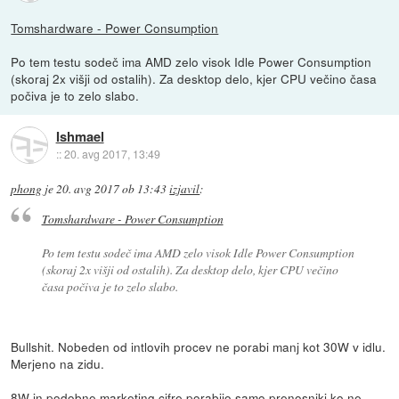
Tomshardware - Power Consumption
Po tem testu sodeč ima AMD zelo visok Idle Power Consumption
(skoraj 2x višji od ostalih). Za desktop delo, kjer CPU večino časa
počiva je to zelo slabo.
Ishmael
::
20. avg 2017, 13:49
phong
je
20. avg 2017 ob 13:43
izjavil
:
Tomshardware - Power Consumption
Po tem testu sodeč ima AMD zelo visok Idle Power Consumption
(skoraj 2x višji od ostalih). Za desktop delo, kjer CPU večino
časa počiva je to zelo slabo.
Bullshit. Nobeden od intlovih procev ne porabi manj kot 30W v idlu.
Merjeno na zidu.
8W in podobne marketing cifre porabijo samo prenosniki ko ne