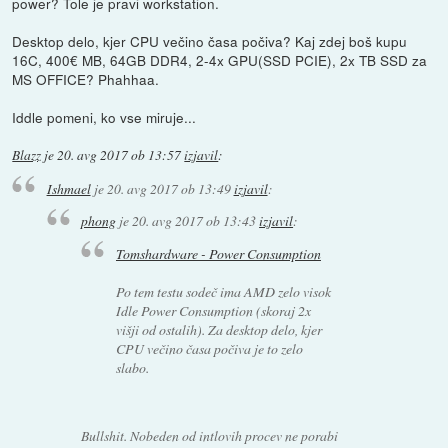
power? Tole je pravi workstation.
Desktop delo, kjer CPU večino časa počiva? Kaj zdej boš kupu
16C, 400€ MB, 64GB DDR4, 2-4x GPU(SSD PCIE), 2x TB SSD za
MS OFFICE? Phahhaa.
Iddle pomeni, ko vse miruje...
Blazz
je
20. avg 2017 ob 13:57
izjavil
:
Ishmael
je
20. avg 2017 ob 13:49
izjavil
:
phong
je
20. avg 2017 ob 13:43
izjavil
:
Tomshardware - Power Consumption
Po tem testu sodeč ima AMD zelo visok
Idle Power Consumption (skoraj 2x
višji od ostalih). Za desktop delo, kjer
CPU večino časa počiva je to zelo
slabo.
Bullshit. Nobeden od intlovih procev ne porabi