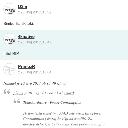
D3m
::
20. avg 2017, 15:32
Simbolika tikitoki.
4knative
::
20. avg 2017, 15:47
Intel RIP.
PrimozR
::
20. avg 2017, 16:04
Ishmael
je
20. avg 2017 ob 13:49
izjavil
:
phong
je
20. avg 2017 ob 13:43
izjavil
:
Tomshardware - Power Consumption
Po tem testu sodeč ima AMD zelo visok Idle Power
Consumption (skoraj 2x višji od ostalih). Za
desktop delo, kjer CPU večino časa počiva je to zelo