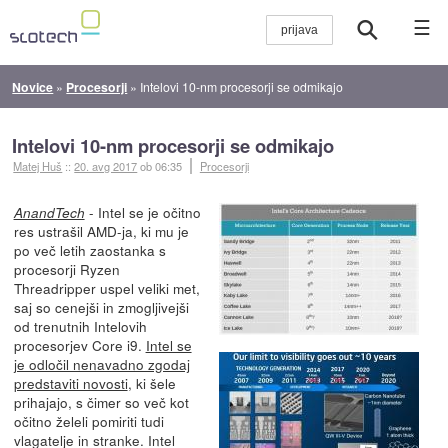
☰
Novice
»
Procesorji
»
Intelovi 10-nm procesorji se odmikajo
Intelovi 10-nm procesorji se odmikajo
Matej Huš
::
20. avg 2017
ob 06:35
Procesorji
- Intel se je očitno
AnandTech
res ustrašil AMD-ja, ki mu je
po več letih zaostanka s
procesorji Ryzen
Threadripper uspel veliki met,
saj so cenejši in zmogljivejši
od trenutnih Intelovih
procesorjev Core i9.
Intel se
je odločil nenavadno zgodaj
predstaviti novosti
, ki šele
prihajajo, s čimer so več kot
očitno želeli pomiriti tudi
vlagatelje in stranke. Intel