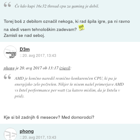
Če kdo kupi 16c32 thread cpu za gaming je debil.
Torej boš z debilom označil nekoga, ki rad špila igre, pa ni ravno
na sledi vsem tehnološkim zadevam?
Zamisli se nad seboj.
D3m
::
20. avg 2017, 13:43
phong
je
20. avg 2017 ob 13:17
izjavil
:
AMD je končno naredil resnično konkurenčen CPU, ki pa je
energijsko zelo požrešen. Nikjer še nisem našel primerjave AMD
vs Intel performance per watt (za katero mislim, da je Intelu v
prid).
Kje si bil zadnjih 6 mesecev? Med domorodci?
phong
::
20. avg 2017, 13:43