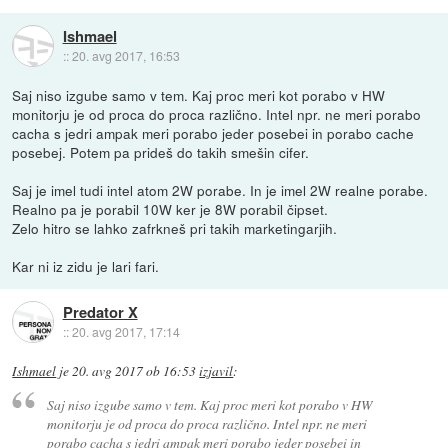
Ishmael
::
20. avg 2017, 16:53
Saj niso izgube samo v tem. Kaj proc meri kot porabo v HW
monitorju je od proca do proca različno. Intel npr. ne meri porabo
cacha s jedri ampak meri porabo jeder posebei in porabo cache
posebej. Potem pa prideš do takih smešin cifer.
Saj je imel tudi intel atom 2W porabe. In je imel 2W realne porabe.
Realno pa je porabil 10W ker je 8W porabil čipset.
Zelo hitro se lahko zafrkneš pri takih marketingarjih.
Kar ni iz zidu je lari fari.
Predator X
::
20. avg 2017, 17:14
Ishmael
je
20. avg 2017 ob 16:53
izjavil
:
Saj niso izgube samo v tem. Kaj proc meri kot porabo v HW
monitorju je od proca do proca različno. Intel npr. ne meri
porabo cacha s jedri ampak meri porabo jeder posebei in