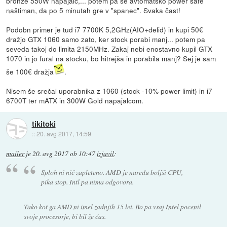
bronze 550W napajalc,... potem pa še avtomatsko power safe
naštiman, da po 5 minutah gre v "spanec". Svaka čast!
Podobn primer je tud i7 7700K 5,2GHz(AIO+delid) in kupi 50€
dražjo GTX 1060 samo zato, ker stock porabi manj... potem pa
seveda takoj do limita 2150MHz. Zakaj nebi enostavno kupil GTX
1070 in jo fural na stocku, bo hitrejša in porabila manj? Sej je sam
še 100€ dražja
.
Nisem še srečal uporabnika z 1060 (stock -10% power limit) in i7
6700T ter mATX in 300W Gold napajalcom.
tikitoki
::
20. avg 2017, 14:59
mailer
je
20. avg 2017 ob 10:47
izjavil
:
Sploh ni nič zapleteno. AMD je naredu boljši CPU,
pika stop. Intl pa nima odgovora.
Tako kot ga AMD ni imel zadnjih 15 let. Bo pa vsaj Intel pocenil
svoje procesorje, bi bil že čas.