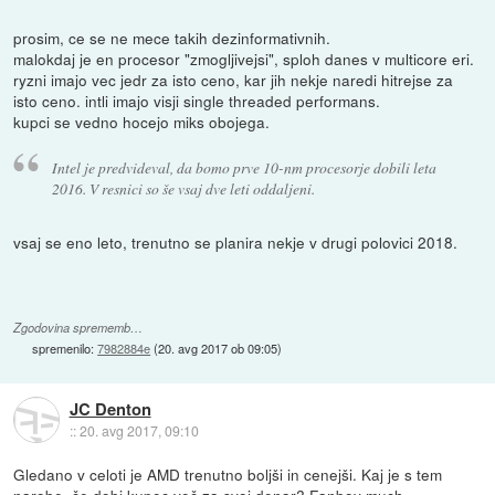
prosim, ce se ne mece takih dezinformativnih.
malokdaj je en procesor "zmogljivejsi", sploh danes v multicore eri.
ryzni imajo vec jedr za isto ceno, kar jih nekje naredi hitrejse za
isto ceno. intli imajo visji single threaded performans.
kupci se vedno hocejo miks obojega.
Intel je predvideval, da bomo prve 10-nm procesorje dobili leta
2016. V resnici so še vsaj dve leti oddaljeni.
vsaj se eno leto, trenutno se planira nekje v drugi polovici 2018.
Zgodovina sprememb…
spremenilo:
7982884e
(
20. avg 2017 ob 09:05
)
JC Denton
::
20. avg 2017, 09:10
Gledano v celoti je AMD trenutno boljši in cenejši. Kaj je s tem