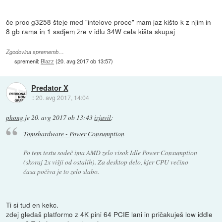
če proc g3258 šteje med "intelove proce" mam jaz kišto k z njim in
8 gb rama in 1 ssdjem žre v idlu 34W cela kišta skupaj
Zgodovina sprememb…
spremenil:
Blazz
(
20. avg 2017 ob 13:57
)
Predator X
::
20. avg 2017, 14:04
phong
je
20. avg 2017 ob 13:43
izjavil
:
Tomshardware - Power Consumption
Po tem testu sodeč ima AMD zelo visok Idle Power Consumption
(skoraj 2x višji od ostalih). Za desktop delo, kjer CPU večino
časa počiva je to zelo slabo.
Ti si tud en kekc.
zdej gledaš platformo z 4K pini 64 PCIE lani in pričakuješ low iddle