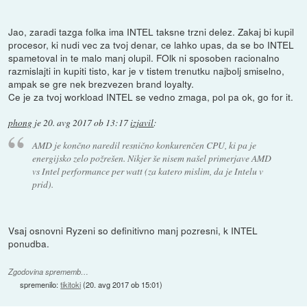
Jao, zaradi tazga folka ima INTEL taksne trzni delez. Zakaj bi kupil
procesor, ki nudi vec za tvoj denar, ce lahko upas, da se bo INTEL
spametoval in te malo manj olupil. FOlk ni sposoben racionalno
razmislajti in kupiti tisto, kar je v tistem trenutku najbolj smiselno,
ampak se gre nek brezvezen brand loyalty.
Ce je za tvoj workload INTEL se vedno zmaga, pol pa ok, go for it.
phong
je
20. avg 2017 ob 13:17
izjavil
:
AMD je končno naredil resnično konkurenčen CPU, ki pa je
energijsko zelo požrešen. Nikjer še nisem našel primerjave AMD
vs Intel performance per watt (za katero mislim, da je Intelu v
prid).
Vsaj osnovni Ryzeni so definitivno manj pozresni, k INTEL
ponudba.
Zgodovina sprememb…
spremenilo:
tikitoki
(
20. avg 2017 ob 15:01
)