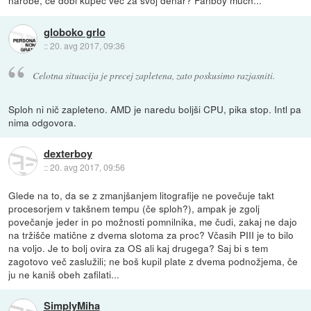
narobe, če dobi kupec več za svoj denar? Fanboy much...
globoko grlo
::
20. avg 2017, 09:36
Celotna situacija je precej zapletena, zato poskusimo razjasniti.
Sploh ni nič zapleteno. AMD je naredu boljši CPU, pika stop. Intl pa
nima odgovora.
dexterboy
::
20. avg 2017, 09:56
Glede na to, da se z zmanjšanjem litografije ne povečuje takt
procesorjem v takšnem tempu (če sploh?), ampak je zgolj
povečanje jeder in po možnosti pomnilnika, me čudi, zakaj ne dajo
na tržišče matične z dvema slotoma za proc? Včasih PIII je to bilo
na voljo. Je to bolj ovira za OS ali kaj drugega? Saj bi s tem
zagotovo več zaslužili; ne boš kupil plate z dvema podnožjema, če
ju ne kaniš obeh zafilati...
SimplyMiha