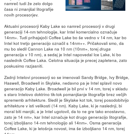
namreč tudi že zelo dolgo
časa ni zmanjšal litografije
novih procesorjev.
Aktualni procesorji Kaby Lake so namreč procesorji v drugi
generaciji 14-nm tehnologije, kar Intel komercialno označuje
14nm+. Tudi prihajajoči Coffee Lake bo še vedno v 14 nm, kar bo
Intel kot tretjo generacijo označil s 14nm++. Pričakovali smo, da
mu bo sledil Cannon Lake na 10 nm (10nm+, torej
druga
generacija v 10 nm), a sedaj je Intel napovedal Ice Lake, ki bo
naslednik Coffee Laka. Celotna situacija je precej zapletena, zato
poskusimo razjasniti.
Zadnji Intelovi procesorji so se imenovali Sandy Bridge, Ivy Bridge,
Haswell, Broadwell in Skylake, nedavno pa je Intel splavil novo
generacijo Kaby Lake. Broadwell je bil prvi v 14 nm, torej v skladu
s staro Intelovo doktrino tik-tok pomanjšanje litografije brez večjih
sprememb arhitekture. Sledil je Skylake kot tok, torej posodobitvijo
arhitekture v isti velikosti (14 nm). Kaby Lake, ki je naslednji, bi
moral biti manjši, a je Intel ugotovil, da to ne gre tako enostavno,
zato je 14 nm+, kar Intel označuje kot drugo generacijo litografije,
torej izboljšano 14-nm tehnologijo ali 14nm+. Osma generacija
Coffee Lake, ki je letošnja novost, ima še izboljšano 14 nm, torej
14nm++.