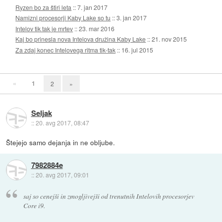
Ryzen bo za štiri leta
::
7. jan 2017
Namizni procesorji Kaby Lake so tu
::
3. jan 2017
Intelov tik tak je mrtev
::
23. mar 2016
Kaj bo prinesla nova Intelova družina Kaby Lake
::
21. nov 2015
Za zdaj konec Intelovega ritma tik-tak
::
16. jul 2015
«
1
2
»
Seljak
::
20. avg 2017, 08:47
Štejejo samo dejanja in ne obljube.
7982884e
::
20. avg 2017, 09:01
saj so cenejši in zmogljivejši od trenutnih Intelovih procesorjev
Core i9.