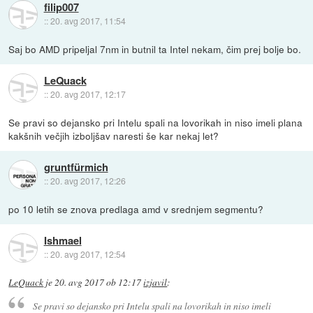
filip007
::
20. avg 2017, 11:54
Saj bo AMD pripeljal 7nm in butnil ta Intel nekam, čim prej bolje bo.
LeQuack
::
20. avg 2017, 12:17
Se pravi so dejansko pri Intelu spali na lovorikah in niso imeli plana
kakšnih večjih izboljšav naresti še kar nekaj let?
gruntfürmich
::
20. avg 2017, 12:26
po 10 letih se znova predlaga amd v srednjem segmentu?
Ishmael
::
20. avg 2017, 12:54
LeQuack
je
20. avg 2017 ob 12:17
izjavil
:
Se pravi so dejansko pri Intelu spali na lovorikah in niso imeli