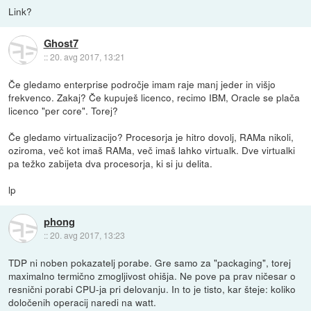
Link?
Ghost7
::
20. avg 2017, 13:21
Če gledamo enterprise področje imam raje manj jeder in višjo
frekvenco. Zakaj? Če kupuješ licenco, recimo IBM, Oracle se plača
licenco "per core". Torej?
Če gledamo virtualizacijo? Procesorja je hitro dovolj, RAMa nikoli,
oziroma, več kot imaš RAMa, več imaš lahko virtualk. Dve virtualki
pa težko zabijeta dva procesorja, ki si ju delita.
lp
phong
::
20. avg 2017, 13:23
TDP ni noben pokazatelj porabe. Gre samo za "packaging", torej
maximalno termično zmogljivost ohišja. Ne pove pa prav ničesar o
resnični porabi CPU-ja pri delovanju. In to je tisto, kar šteje: koliko
določenih operacij naredi na watt.