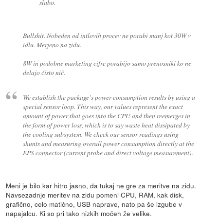
slabo.
Bullshit. Nobeden od intlovih procev ne porabi manj kot 30W v
idlu. Merjeno na zidu.
8W in podobne marketing cifre porabijo samo prenosniki ko ne
delajo čisto nič.
We establish the package’s power consumption results by using a
special sensor loop. This way, our values represent the exact
amount of power that goes into the CPU and then reemerges in
the form of power loss, which is to say waste heat dissipated by
the cooling subsystem. We check our sensor readings using
shunts and measuring overall power consumption directly at the
EPS connector (current probe and direct voltage measurement).
Meni je bilo kar hitro jasno, da tukaj ne gre za meritve na zidu.
Navsezadnje meritev na zidu pomeni CPU, RAM, kak disk,
grafično, celo matično, USB naprave, nato pa še izgube v
napajalcu. Ki so pri tako nizkih močeh že velike.