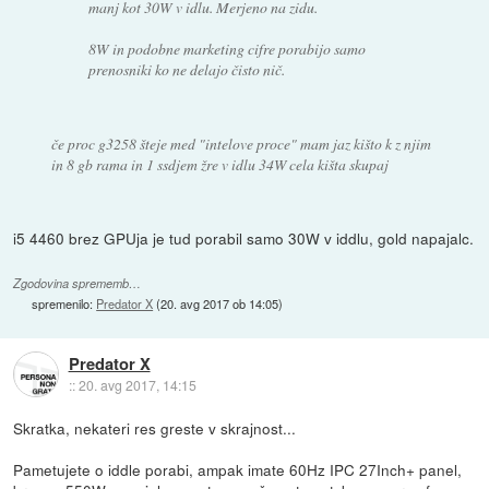
manj kot 30W v idlu. Merjeno na zidu.
8W in podobne marketing cifre porabijo samo
prenosniki ko ne delajo čisto nič.
če proc g3258 šteje med "intelove proce" mam jaz kišto k z njim
in 8 gb rama in 1 ssdjem žre v idlu 34W cela kišta skupaj
i5 4460 brez GPUja je tud porabil samo 30W v iddlu, gold napajalc.
Zgodovina sprememb…
spremenilo:
Predator X
(
20. avg 2017 ob 14:05
)
Predator X
::
20. avg 2017, 14:15
Skratka, nekateri res greste v skrajnost...
Pametujete o iddle porabi, ampak imate 60Hz IPC 27Inch+ panel,