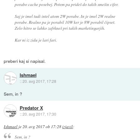
porabo cache posebej. Potem pa prideš do takih smešin cifer.
Saj je imel tudi intel atom 2W porabe. In je imel 2W realne
porabe. Realno pa je porabil 10W ker je 8W porabil čipset.
Zelo hitro se lahko zafrkneš pri takih marketingarjih.
Kar ni iz zidu je lari fari.
preberi kaj si napisal.
Ishmael
::
20. avg 2017, 17:28
Sem, in ?
Predator X
::
20. avg 2017, 17:30
Ishmael
je
20. avg 2017 ob 17:28
izjavil
:
Sem, in ?