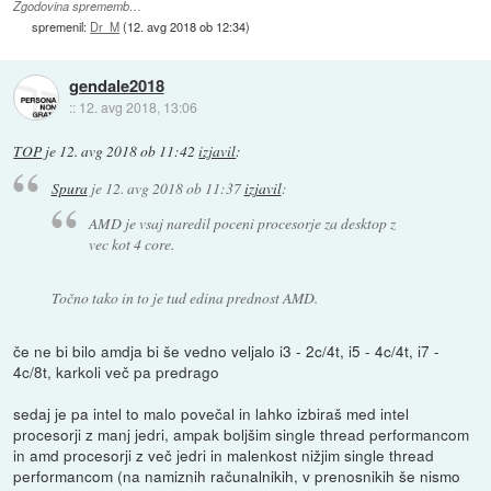
Zgodovina sprememb…
spremenil:
Dr_M
(
12. avg 2018 ob 12:34
)
gendale2018
::
12. avg 2018, 13:06
TOP
je
12. avg 2018 ob 11:42
izjavil
:
Spura
je
12. avg 2018 ob 11:37
izjavil
:
AMD je vsaj naredil poceni procesorje za desktop z
vec kot 4 core.
Točno tako in to je tud edina prednost AMD.
če ne bi bilo amdja bi še vedno veljalo i3 - 2c/4t, i5 - 4c/4t, i7 -
4c/8t, karkoli več pa predrago
sedaj je pa intel to malo povečal in lahko izbiraš med intel
procesorji z manj jedri, ampak boljšim single thread performancom
in amd procesorji z več jedri in malenkost nižjim single thread
performancom (na namiznih računalnikih, v prenosnikih še nismo