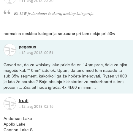
::
11. avg 2018, 23:30
Eh 15W je dandanes že skoraj desktop kategorija
normalna desktop kategorija se
pri tam nekje pri 50w
začne
pegasus
::
12. avg 2018, 00:51
Govori se, da za whiskey lake pride še en 14nm proc, šele za njim
mogoče kak "10nm" izdelek. Upam, da amd med tem napade ta
sub 35w segment, kakorkoli ga že hočete imenovati. Ryzen v1000
je kdo že sprobal? Baje obstaja kickstarter za makerboard s tem
procom ... Zna bit huda igrača. 4x 4k60 mmmm ...
frudi
::
12. avg 2018, 02:15
Anderson Lake
Apollo Lake
Cannon Lake S