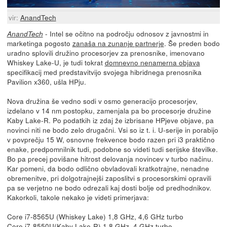
vir:
AnandTech
- Intel se očitno na področju odnosov z javnostmi in
AnandTech
marketinga pogosto
zanaša na zunanje partnerje
. Še preden bodo
uradno splovili družino procesorjev za prenosnike, imenovano
Whiskey Lake-U, je tudi tokrat
domnevno nenamerna objava
specifikacij med predstavitvijo svojega hibridnega prenosnika
Pavilion x360, ušla HPju.
Nova družina še vedno sodi v osmo generacijo procesorjev,
izdelano v 14 nm postopku, zamenjala pa bo procesorje družine
Kaby Lake-R. Po podatkih iz zdaj že izbrisane HPjeve objave, pa
novinci niti ne bodo zelo drugačni. Vsi so iz t. i. U-serije in porabijo
v povprečju 15 W, osnovne frekvence bodo razen pri i3 praktično
enake, predpomnilnik tudi, podobne so videti tudi serijske številke.
Bo pa precej povišane hitrost delovanja novincev v turbo načinu.
Kar pomeni, da bodo odlično obvladovali kratkotrajne, nenadne
obremenitve, pri dolgotrajnejši zaposlitvi s procesorskimi opravili
pa se verjetno ne bodo odrezali kaj dosti bolje od predhodnikov.
Kakorkoli, takole nekako je videti primerjava:
Core i7-8565U (Whiskey Lake) 1,8 GHz, 4,6 GHz turbo
Core i7-8550U(Kaby Lake-R) 1,8 GHz, 4 GHz turbo