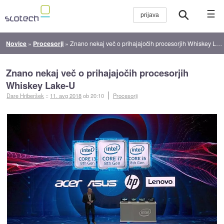
☰
Novice
»
Procesorji
»
Znano nekaj več o prihajajočih procesorjih Whiskey Lake-U
Znano nekaj več o prihajajočih procesorjih
Whiskey Lake-U
Dare Hriberšek
::
11. avg 2018
ob 20:10
Procesorji