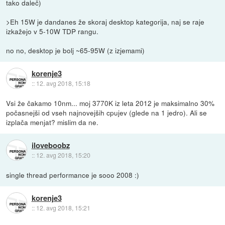
tako daleč)
>Eh 15W je dandanes že skoraj desktop kategorija, naj se raje
izkažejo v 5-10W TDP rangu.
no no, desktop je bolj ~65-95W (z izjemami)
korenje3
::
12. avg 2018, 15:18
Vsi že čakamo 10nm... moj 3770K iz leta 2012 je maksimalno 30%
počasnejši od vseh najnovejših cpujev (glede na 1 jedro). Ali se
izplača menjat? mislim da ne.
iloveboobz
::
12. avg 2018, 15:20
single thread performance je sooo 2008 :)
korenje3
::
12. avg 2018, 15:21