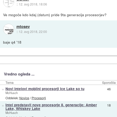
::
12. avg 2018, 18:06
Ve mogoče kdo kdaj (datum) pride 9ta generacija procesorjev?
mtosev
::
12. avg 2018, 22:00
baje q4 '18
Vredno ogleda ...
Tema
Sporočila
»
Novi Intelovi mobilni procesorji Ice Lake so tu
46
McHusch
Oddelek:
Novice
/
Procesorji
»
Intel predstavil nove procesorje 8. generacije: Amber
18
Lake, Whiskey Lake
McHusch