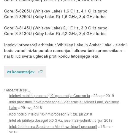
Core i5-8265U (Whiskey Lake) 1,6 GHz, 4,1 GHz turbo
Core i5-8250U (Kaby Lake-R) 1,6 GHz, 3,4 GHz turbo
Core i3-8145U (Whiskey Lake) 2,1 GHz, 3,9 GHz turbo
Core i3-8130U (Kaby Lake-R) 2,2 GHz, 3,4 GHz turbo
Intelovi procesorji arhitektur Whiskey Lake in Amber Lake - slednji
bodo zaradi nizke porabe namenjeni ultravarčnim prenosnikom -
naj bi luč sveta ugledali proti koncu letošnjega leta.
29 komentarjev
Preberite si še…
Intelovi mobilni procesorji 9. generacije Core so tu
::
23. apr 2019
Intel predstavil nove procesorje 8. generacije: Amber Lake, Whiskey
Lake
::
29. avg 2018
Kod hodijo Intelovi 10-nm procesorji?
::
28. jul 2018
Intel ob jubileju dosegel 5,0 GHz, jeseni 28-jedrnik
::
5. jun 2018
Intel: že letos na Spectre na Meltdown imuni procesorji
::
15. mar
2018