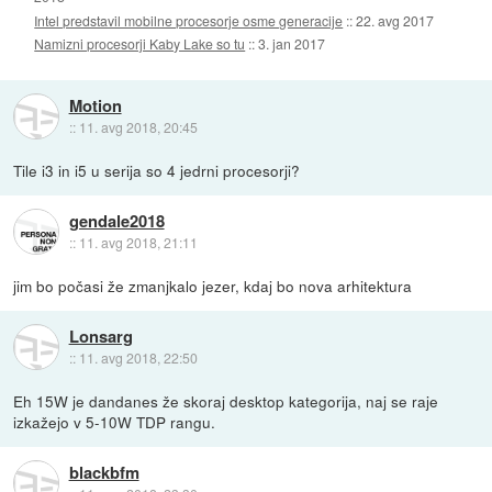
Intel predstavil mobilne procesorje osme generacije
::
22. avg 2017
Namizni procesorji Kaby Lake so tu
::
3. jan 2017
Motion
::
11. avg 2018, 20:45
Tile i3 in i5 u serija so 4 jedrni procesorji?
gendale2018
::
11. avg 2018, 21:11
jim bo počasi že zmanjkalo jezer, kdaj bo nova arhitektura
Lonsarg
::
11. avg 2018, 22:50
Eh 15W je dandanes že skoraj desktop kategorija, naj se raje
izkažejo v 5-10W TDP rangu.
blackbfm