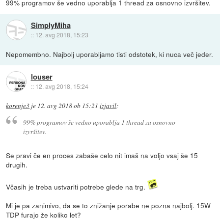
99% programov še vedno uporablja 1 thread za osnovno izvršitev.
SimplyMiha
::
12. avg 2018, 15:23
Nepomembno. Najbolj uporabljamo tisti odstotek, ki nuca več jeder.
louser
::
12. avg 2018, 15:24
korenje3
je
12. avg 2018 ob 15:21
izjavil
:
99% programov še vedno uporablja 1 thread za osnovno
izvršitev.
Se pravi če en proces zabaše celo nit imaš na voljo vsaj še 15
drugih.
Včasih je treba ustvariti potrebe glede na trg.
Mi je pa zanimivo, da se to znižanje porabe ne pozna najbolj. 15W
TDP furajo že koliko let?