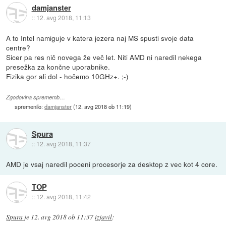
damjanster
::
12. avg 2018, 11:13
A to Intel namiguje v katera jezera naj MS spusti svoje data
centre?
Sicer pa res nič novega že več let. Niti AMD ni naredil nekega
presežka za končne uporabnike.
Fizika gor ali dol - hočemo 10GHz+. ;-)
Zgodovina sprememb…
spremenilo:
damjanster
(
12. avg 2018 ob 11:19
)
Spura
::
12. avg 2018, 11:37
AMD je vsaj naredil poceni procesorje za desktop z vec kot 4 core.
TOP
::
12. avg 2018, 11:42
Spura
je
12. avg 2018 ob 11:37
izjavil
: