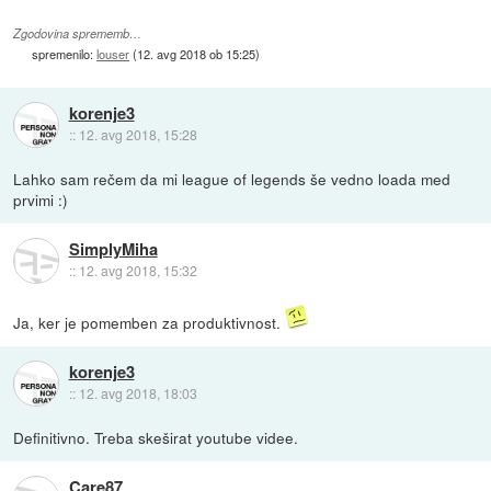
Zgodovina sprememb…
spremenilo:
louser
(
12. avg 2018 ob 15:25
)
korenje3
::
12. avg 2018, 15:28
Lahko sam rečem da mi league of legends še vedno loada med
prvimi :)
SimplyMiha
::
12. avg 2018, 15:32
Ja, ker je pomemben za produktivnost.
korenje3
::
12. avg 2018, 18:03
Definitivno. Treba skeširat youtube videe.
Care87