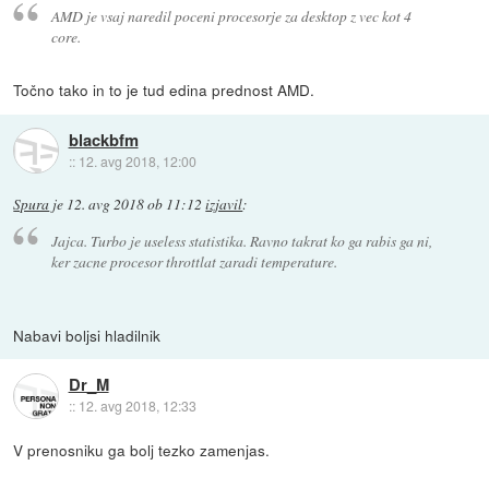
AMD je vsaj naredil poceni procesorje za desktop z vec kot 4
core.
Točno tako in to je tud edina prednost AMD.
blackbfm
::
12. avg 2018, 12:00
Spura
je
12. avg 2018 ob 11:12
izjavil
:
Jajca. Turbo je useless statistika. Ravno takrat ko ga rabis ga ni,
ker zacne procesor throttlat zaradi temperature.
Nabavi boljsi hladilnik
Dr_M
::
12. avg 2018, 12:33
V prenosniku ga bolj tezko zamenjas.