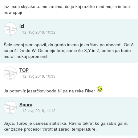
jaz mam skylake u. me zanima, če je kaj razlike med mojim in temi
new cpuji
Izi
::
12. avg 2018, 10:32
Šele sedaj sem opazil, da gredo imena jezerčkov po abecedi. Od A
so prišli že do W. Ostanejo torej samo še X,Y in Z, potem pa bodo
morali nekaj spremeniti.
TOP
::
12. avg 2018, 10:33
Ja potem iz jezerčkov,bodo šli pa na reke River
Spura
::
12. avg 2018, 11:12
Jajca. Turbo je useless statistika. Ravno takrat ko ga rabis ga ni,
ker zacne procesor throttlat zaradi temperature.