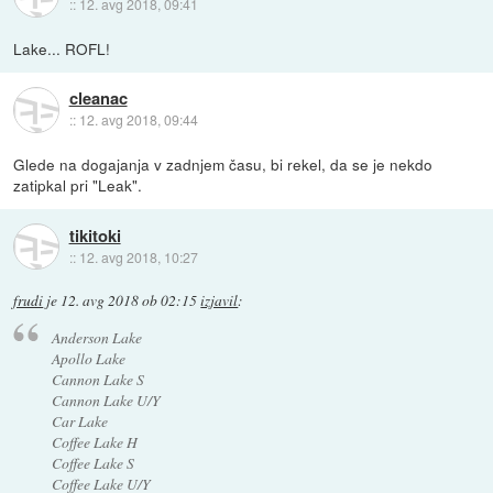
::
12. avg 2018, 09:41
Lake... ROFL!
cleanac
::
12. avg 2018, 09:44
Glede na dogajanja v zadnjem času, bi rekel, da se je nekdo
zatipkal pri "Leak".
tikitoki
::
12. avg 2018, 10:27
frudi
je
12. avg 2018 ob 02:15
izjavil
:
Anderson Lake
Apollo Lake
Cannon Lake S
Cannon Lake U/Y
Car Lake
Coffee Lake H
Coffee Lake S
Coffee Lake U/Y