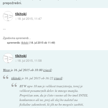
prepožrešni.
tikitoki
::
18. jul 2015, 11:47
...
Zgodovina sprememb…
spremenilo:
tikitoki
(
18. jul 2015 ob 11:49
)
tikitoki
::
18. jul 2015, 11:58
Wrop
je
16. jul 2015 ob 18:00
izjavil
:
tikitoki
je
16. jul 2015 ob 16:22
izjavil
:
BTW npw 10 nm je velikost tranzistorja, torej je
velikost posameznih delov še mnogo manjša.
Prepričan sem, da je čisto vseeno ali bo imel INTEL
konkurenco ali ne, prej ali slej bo naletel na
fizikalne zakonitosti, ki jih ne bo mogoče zaobiti,