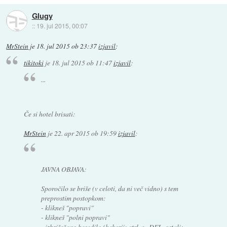
Glugy
::
19. jul 2015, 00:07
MrStein
je
18. jul 2015 ob 23:37
izjavil
:
tikitoki
je
18. jul 2015 ob 11:47
izjavil
:
...
Če si hotel brisati:
MrStein
je
22. apr 2015 ob 19:59
izjavil
:
JAVNA OBJAVA:
Sporočilo se briše (v celoti, da ni več vidno) s tem
preprostim postopkom:
- klikneš "popravi"
- klikneš "polni popravi"
- izbrišeš vso besedilo (hekerji: ctrl-a , DEL, ostali: