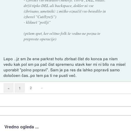
držiš tipko DEL ali backspace, dokler ni vse
izbrisano, umetniki: z miško označiš vso besedilo in
izbereš "Cut/Izreži")
- klikneš "pošlji"
(pišem spet, ker očitno folk še vedno ne pozna te
preproste operacije)
Lepo ..jz sm že ene parkrat hotu zbrisat čist do konca pa nism
vedu kak pol sm pa pač čist spremenu stavk ker mi ni bllo na misel
uporabit "polno popravi". Sam je pa res da lahko popravš samo
določoen čas..po tem pa ti ne pusti več.
2
»
«
1
Vredno ogleda ...