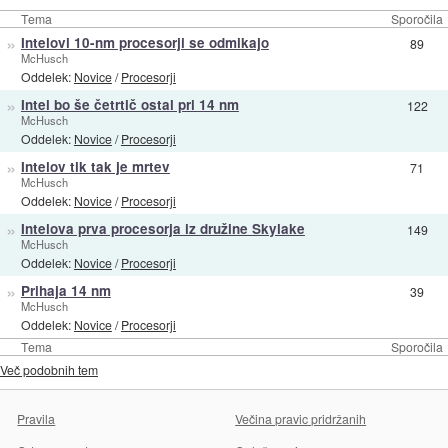
Tema
Sporočila
»
Intelovi 10-nm procesorji se odmikajo
89
McHusch
Oddelek:
Novice
/
Procesorji
»
Intel bo še četrtič ostal pri 14 nm
122
McHusch
Oddelek:
Novice
/
Procesorji
»
Intelov tik tak je mrtev
71
McHusch
Oddelek:
Novice
/
Procesorji
»
Intelova prva procesorja iz družine Skylake
149
McHusch
Oddelek:
Novice
/
Procesorji
»
Prihaja 14 nm
39
McHusch
Oddelek:
Novice
/
Procesorji
Tema
Sporočila
Več podobnih tem
Pravila
Večina pravic pridržanih