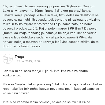
Ok, na primer da imajo inzenirji pripravljen Skylake oz Cannon
Lake ali whatever na 10nm, financni direktor pa pravi fantje,
ustavte konje, prodaja je taka in taka, trzni delez na desktopih se
povecuje, na mobilnih zacuda tudi, trenutno ni razloga, da vlozimo
toliko in toliko miljard v proizvodno linijo, samo zato, da bomo
povecali prodajo za 5%. Kaj bi potem narocili PR firmi? Da pove
ljudem, da imajo tehnologijo, samo je ne dajo ven, ker se vedno
vlecejo lepe dobicke s sedanjo - ali pa bojo narocili PR-u, da
natvezi nekaj o tezavah pri razvoju ipd? Jaz osebno mislim, da to
drugo, vi pa kakor hocete.
Truga
::
17. jul 2015, 18:59
Jaz mislim da isces teorije ki jih ni. Intel ima zelo zajebano
konkurenco.
Klice se "lanski intelovi procesorji". Takoj ko nehajo dajat ven boljso
robo, takoj bo folk nehal kupvat nove masine, in kupoval samo se
ko se neki pokvari.
Intel si to verjetno lahko privosci, splaca pa se mu 100% ne.