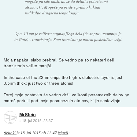
mogoče pa kdo misli, da se da delati s polovicami
atomov:)?. Mogoče pa pride v prakso kakšna
radikalno drugačna tehnologija.
Opa, 10 nm je velikost najmanjšega dela (če se prav spomnim je
to Gate) v tranzistorju. Sam tranzistor je potem posledično večji.
Moja napaka, slabo prebral. Še vedno pa so nekateri deli
tranzistorja veliko manjši.
In the case of the 22nm chips the high-κ dielectric layer is just
0.5nm thick; just two or three atoms!
Torej moja postavka še vedno drži, velikosti posameznih delov ne
moreš poriniti pod mejo posameznih atomov, ki jih sestavljajo.
MrStein
::
18. jul 2015, 23:37
tikitoki
je
18. jul 2015 ob 11:47
izjavil
: