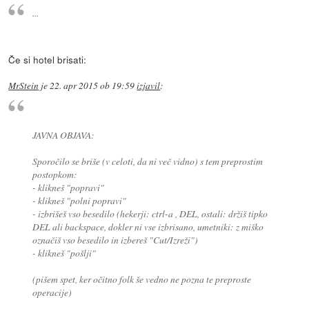
...
Če si hotel brisati:
MrStein
je
22. apr 2015 ob 19:59
izjavil
:
JAVNA OBJAVA:
Sporočilo se briše (v celoti, da ni več vidno) s tem preprostim
postopkom:
- klikneš "popravi"
- klikneš "polni popravi"
- izbrišeš vso besedilo (hekerji: ctrl-a , DEL, ostali: držiš tipko
DEL ali backspace, dokler ni vse izbrisano, umetniki: z miško
označiš vso besedilo in izbereš "Cut/Izreži")
- klikneš "pošlji"
(pišem spet, ker očitno folk še vedno ne pozna te preproste
operacije)