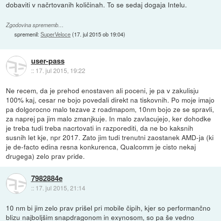
dobaviti v načrtovanih količinah. To se sedaj dogaja Intelu.
Zgodovina sprememb…
spremenil:
SuperVeloce
(
17. jul 2015 ob 19:04
)
user-pass
::
17. jul 2015, 19:22
Ne recem, da je prehod enostaven ali poceni, je pa v zakulisju
100% kaj, cesar ne bojo povedali direkt na tiskovnih. Po moje imajo
pa dolgorocno malo tezave z roadmapom, 10nm bojo ze se spravli,
za naprej pa jim malo zmanjkuje. In malo zavlacujejo, ker dohodke
je treba tudi treba nacrtovati in razporediti, da ne bo kaksnih
susnih let kje, npr 2017. Zato jim tudi trenutni zaostanek AMD-ja (ki
je de-facto edina resna konkurenca, Qualcomm je cisto nekaj
drugega) zelo prav pride.
7982884e
::
17. jul 2015, 21:14
10 nm bi jim zelo prav prišel pri mobile čipih, kjer so performančno
blizu najboljšim snapdragonom in exynosom, so pa še vedno