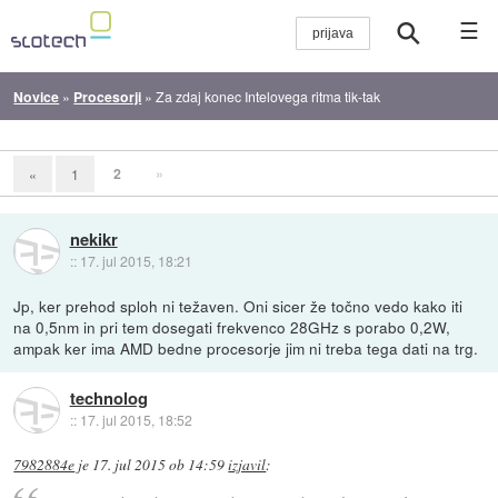
☰
Novice
»
Procesorji
»
Za zdaj konec Intelovega ritma tik-tak
2
»
«
1
nekikr
::
17. jul 2015, 18:21
Jp, ker prehod sploh ni težaven. Oni sicer že točno vedo kako iti
na 0,5nm in pri tem dosegati frekvenco 28GHz s porabo 0,2W,
ampak ker ima AMD bedne procesorje jim ni treba tega dati na trg.
technolog
::
17. jul 2015, 18:52
7982884e
je
17. jul 2015 ob 14:59
izjavil
: