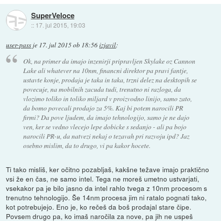
SuperVeloce
::
17. jul 2015, 19:03
user-pass
je
17. jul 2015 ob 18:56
izjavil
:
Ok, na primer da imajo inzenirji pripravljen Skylake oz Cannon
Lake ali whatever na 10nm, financni direktor pa pravi fantje,
ustavte konje, prodaja je taka in taka, trzni delez na desktopih se
povecuje, na mobilnih zacuda tudi, trenutno ni razloga, da
vlozimo toliko in toliko miljard v proizvodno linijo, samo zato,
da bomo povecali prodajo za 5%. Kaj bi potem narocili PR
firmi? Da pove ljudem, da imajo tehnologijo, samo je ne dajo
ven, ker se vedno vlecejo lepe dobicke s sedanjo - ali pa bojo
narocili PR-u, da natvezi nekaj o tezavah pri razvoju ipd? Jaz
osebno mislim, da to drugo, vi pa kakor hocete.
Ti tako misliš, ker očitno pozabljaš, kakšne težave imajo praktično
vsi že en čas, ne samo intel. Tega ne moreš umetno ustvarjati,
vsekakor pa je bilo jasno da intel rahlo tvega z 10nm procesom s
trenutno tehnologijo. Še 14nm procesa jim ni ratalo pognati tako,
kot potrebujejo. Eno je, ko rečeš da boš prodajal stare čipe.
Povsem drugo pa, ko imaš naročila za nove, pa jih ne uspeš