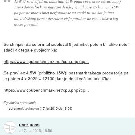
15W i7 so dvojedrni. imas tudi 45W quad core, ki so vec ali manj
samo downclockani napram desktop quad core i7-kam. na 15W
pa pac ne mores imet performanse na enaki ravno kot jo ima
navit desktop proc z desetkrat visjo porabo; ne vem v bistvu kaj
hoces povedat.
Se strinjaš, da če bi intel izdeloval 8 jedrnike, potem bi lahko noter
stlačil 4x tegale dvojedrnika:
https://www.cpubenchmark.net/cpu.php?cp...
Se pravi 4x 4.5W (približno 15W), passmark takega procesorja pa
je potem 4 x 3025 = 12100, kar je dosti več kot tale i7ka:
https://www.cpubenchmark.net/cpu.php?cp...
Zgodovina sprememb…
spremenil:
technolog
(
17. jul 2015 ob 18:54
)
user-pass
::
17. jul 2015, 18:56