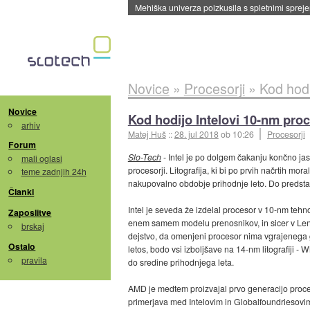
Evropska vesoljska agencija razvija svojo rak
Novice
»
Procesorji
»
Kod hodi
Novice
Kod hodijo Intelovi 10-nm proc
arhiv
Matej Huš
::
28. jul 2018
ob 10:26
Procesorji
Forum
Slo-Tech
- Intel je po dolgem čakanju končno ja
mali oglasi
procesorji. Litografija, ki bi po prvih načrtih 
teme zadnjih 24h
nakupovalno obdobje prihodnje leto. Do predstav
Članki
Intel je seveda že izdelal procesor v 10-nm tehn
Zaposlitve
enem samem modelu prenosnikov, in sicer v Leno
brskaj
dejstvo, da omenjeni procesor nima vgrajenega graf
Ostalo
letos, bodo vsi izboljšave na 14-nm litografiji 
pravila
do sredine prihodnjega leta.
AMD je medtem proizvajal prvo generacijo proces
primerjava med Intelovim in Globalfoundriesovim