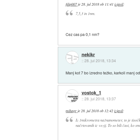
filip007
je
28. jul 2018 ob 11:41
izjavil
:
7,5,3 in 1nm.
Cez cas pa 0,1 nm?
nekikr
::
28. jul 2018, 13:34
Manj kot 7 bo izredno težko, karkoli manj od
vostok_1
::
28. jul 2018, 13:37
mihagr
je
28. jul 2018 ob 12:42
izjavil
:
Iz 1mikrometra na1nanometer, to je tisočkra
načrtovanih ic vezij. To so bili časi, ko s