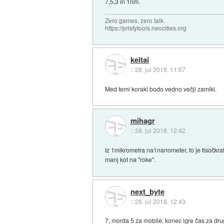
7,5,3 in 1nm.
Zero games, zero talk.
https://pristytools.neocities.org
keitai
::
28. jul 2018, 11:57
Med temi koraki bodo vedno večji zamiki.
mihagr
::
28. jul 2018, 12:42
Iz 1mikrometra na1nanometer, to je tisočkrat 
manj kot na "roke".
next_byte
::
28. jul 2018, 12:43
7, morda 5 za mobile, konec igre čas za dru