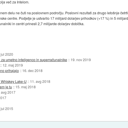
lja več za Intelom.
dnem delu ne čuti na poslovnem področju. Poslovni rezultati za drugo letošnje četrtle
e centre. Podjetje je ustvarilo 17 milijard dolarjev prihodkov (+17 %) in 5 milijard
lniki in centri prinesli 2,7 milijarde dolarjev dobička.
 jul 2020
io za umetno inteligenco in superračunalnike
::
19. nov 2019
::
12. maj 2019
no prihajajo
::
16. dec 2018
ih Whiskey Lake-U
::
11. avg 2018
em je tu
::
15. maj 2018
. avg 2017
2017
 jul 2015