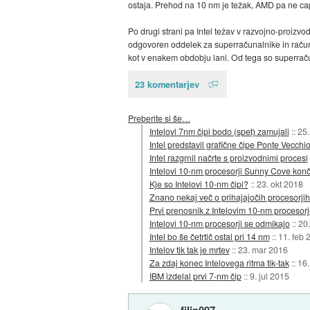
ostaja. Prehod na 10 nm je težak, AMD pa ne cap
Po drugi strani pa Intel težav v razvojno-proizvo
odgovoren oddelek za superračunalnike in računsk
kot v enakem obdobju lani. Od tega so superračuna
23 komentarjev
Preberite si še…
Intelovi 7nm čipi bodo (spet) zamujali
::
25.
Intel predstavil grafične čipe Ponte Vecch
Intel razgrnil načrte s proizvodnimi procesi
Intelovi 10-nm procesorji Sunny Cove konč
Kje so Intelovi 10-nm čipi?
::
23. okt 2018
Znano nekaj več o prihajajočih procesorj
Prvi prenosnik z Intelovim 10-nm procesorj
Intelovi 10-nm procesorji se odmikajo
::
20
Intel bo še četrtič ostal pri 14 nm
::
11. feb 
Intelov tik tak je mrtev
::
23. mar 2016
Za zdaj konec Intelovega ritma tik-tak
::
16.
IBM izdelal prvi 7-nm čip
::
9. jul 2015
filip007