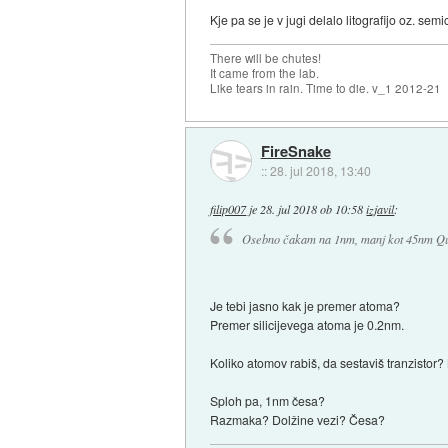
Kje pa se je v jugi delalo litografijo oz. s
There will be chutes!
It came from the lab.
Like tears in rain. Time to die. v_1 2012-21
FireSnake
::
28. jul 2018, 13:40
filip007
je
28. jul 2018 ob 10:58
izjavil
:
Osebno čakam na 1nm, manj kot 45nm Qua
Je tebi jasno kak je premer atoma?
Premer silicijevega atoma je 0.2nm.
Koliko atomov rabiš, da sestaviš tranzistor?
Sploh pa, 1nm česa?
Razmaka? Dolžine vezi? Česa?