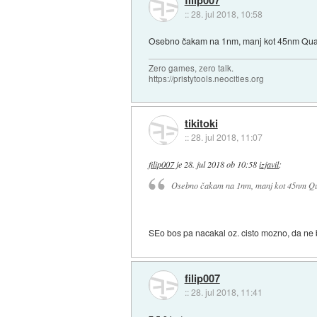
::
28. jul 2018, 10:58
Osebno čakam na 1nm, manj kot 45nm Quad
Zero games, zero talk.
https://pristytools.neocities.org
tikitoki
::
28. jul 2018, 11:07
filip007
je
28. jul 2018 ob 10:58
izjavil
:
Osebno čakam na 1nm, manj kot 45nm Qua
SEo bos pa nacakal oz. cisto mozno, da ne 
filip007
::
28. jul 2018, 11:41