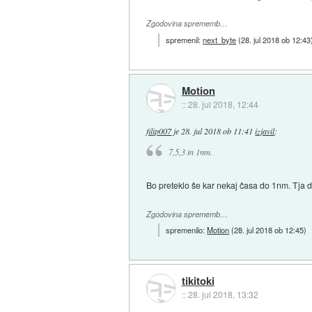
Zgodovina sprememb…
spremenil:
next_byte
(
28. jul 2018 ob 12:43
Motion
::
28. jul 2018, 12:44
filip007
je
28. jul 2018 ob 11:41
izjavil
:
7,5,3 in 1nm.
Bo preteklo še kar nekaj časa do 1nm. Tja d
Zgodovina sprememb…
spremenilo:
Motion
(
28. jul 2018 ob 12:45
)
tikitoki
::
28. jul 2018, 13:32