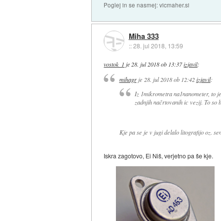
Poglej in se nasmej: vicmaher.si
Miha 333
::
28. jul 2018, 13:59
vostok_1
je
28. jul 2018 ob 13:37
izjavil
:
mihagr
je
28. jul 2018 ob 12:42
izjavil
:
Iz 1mikrometra na1nanometer, to je t
zadnjih načrtovanih ic vezij. To so 
Kje pa se je v jugi delalo litografijo oz.
Iskra zagotovo, Ei Niš, verjetno pa še kje.