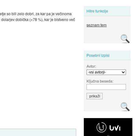
Hitre funkcije
tje so bili zelo dobri, za kar pa je večinoma
 dolarjev dobička (+78 %), kar je bistveno več
seznam tem
Posebni izpisi
Avtor:
Ključna beseda: