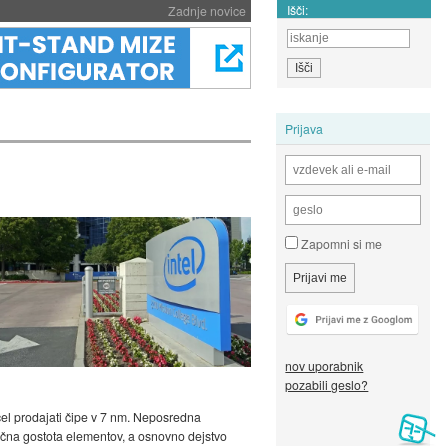
Išči:
Zadnje novice
Prijava
Zapomni si me
nov uporabnik
pozabili geslo?
el prodajati čipe v 7 nm. Neposredna
ična gostota elementov, a osnovno dejstvo