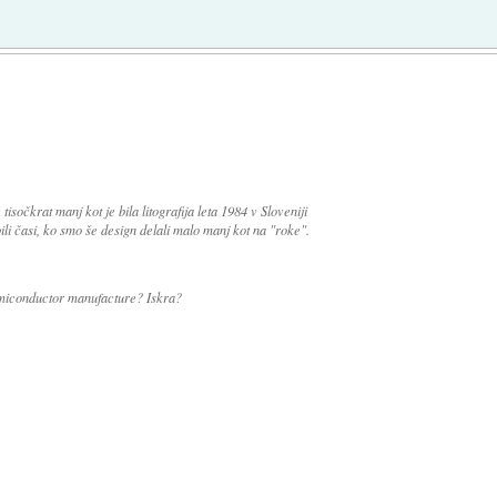
isočkrat manj kot je bila litografija leta 1984 v Sloveniji
bili časi, ko smo še design delali malo manj kot na "roke".
 semiconductor manufacture? Iskra?