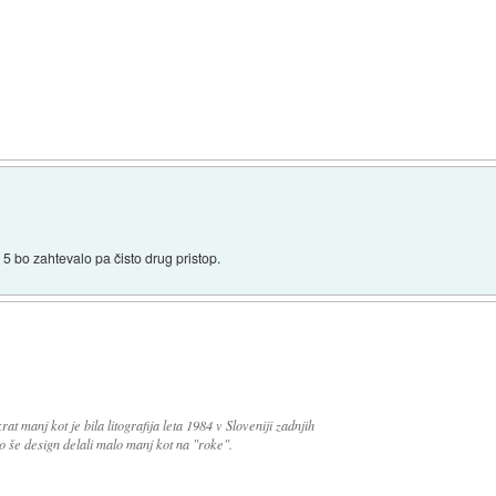
 5 bo zahtevalo pa čisto drug pristop.
t manj kot je bila litografija leta 1984 v Sloveniji zadnjih
mo še design delali malo manj kot na "roke".