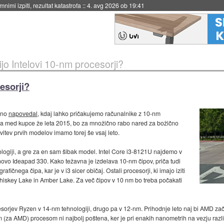
eto za večkratno uporabo
::
4. avg 2026 ob 19:41
jo Intelovi 10-nm procesorji?
esorji?
sno
napovedal
, kdaj lahko pričakujemo računalnike z 10-nm
morala med kupce že leta 2015, bo za množično rabo nared za božično
itev prvih modelov imamo torej še vsaj leto.
ologiji, a gre za en sam šibak model. Intel Core i3-8121U najdemo v
vo Ideapad 330. Kako težavna je izdelava 10-nm čipov, priča tudi
ičnega čipa, kar je v i3 sicer običaj. Ostali procesorji, ki imajo iziti
- Whiskey Lake in Amber Lake. Za več čipov v 10 nm bo treba počakati
orjev Ryzen v 14-nm tehnologiji, drugo pa v 12-nm. Prihodnje leto naj bi AMD zač
 (za AMD) procesom ni najbolj poštena, ker je pri enakih nanometrih na vezju razl