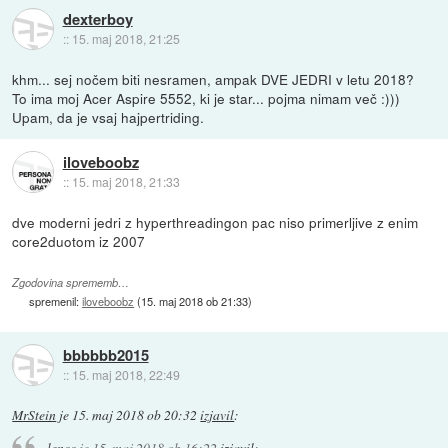
dexterboy
::
15. maj 2018, 21:25
khm... sej nočem biti nesramen, ampak DVE JEDRI v letu 2018?
To ima moj Acer Aspire 5552, ki je star... pojma nimam več :)))
Upam, da je vsaj hajpertriding.
iloveboobz
::
15. maj 2018, 21:33
dve moderni jedri z hyperthreadingon pac niso primerljive z enim
core2duotom iz 2007
Zgodovina sprememb…
spremenil:
iloveboobz
(
15. maj 2018 ob 21:33
)
bbbbbb2015
::
15. maj 2018, 22:49
MrStein
je
15. maj 2018 ob 20:32
izjavil
:
lencc
je
15. maj 2018 ob 16:22
izjavil
: