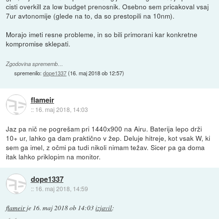
cisti overkill za low budget prenosnik. Osebno sem pricakoval vsaj
7ur avtonomije (glede na to, da so prestopili na 10nm).
Morajo imeti resne probleme, in so bili primorani kar konkretne
kompromise sklepati.
Zgodovina sprememb…
spremenilo:
dope1337
(
16. maj 2018 ob 12:57
)
flameir
::
16. maj 2018, 14:03
Jaz pa nič ne pogrešam pri 1440x900 na Airu. Baterija lepo drži
10+ ur, lahko ga dam praktično v žep. Deluje hitreje, kot vsak W, ki
sem ga imel, z očmi pa tudi nikoli nimam težav. Sicer pa ga doma
itak lahko priklopim na monitor.
dope1337
::
16. maj 2018, 14:59
flameir
je
16. maj 2018 ob 14:03
izjavil
: