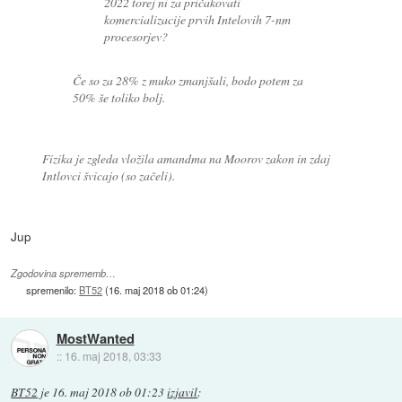
2022 torej ni za pričakovati
komercializacije prvih Intelovih 7-nm
procesorjev?
Če so za 28% z muko zmanjšali, bodo potem za
50% še toliko bolj.
Fizika je zgleda vložila amandma na Moorov zakon in zdaj
Intlovci švicajo (so začeli).
Jup
Zgodovina sprememb…
spremenilo:
BT52
(
16. maj 2018 ob 01:24
)
MostWanted
::
16. maj 2018, 03:33
BT52
je
16. maj 2018 ob 01:23
izjavil
: