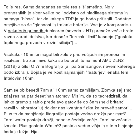
To je res. Samo dandanes se tole res sliši smešno. No v
prenosnikih je sicer veliko bolj odvisno od hladilnega sistema in
samega "biosa", ter do kakega TDP-ja ga bodo pritisnili. Dodatne
omejitve so še "glasnost in trajanje baterije. Vse je v kompromisu.
V
nekaterih primerih
dualcorec (seveda z HT) preseže večje brate
ravno zaradi dejstva, ker doseže "termalni limit" kasneje ("gostota
toplotnega prevoda v rezini silicija")...
Vsekakor 10nm bi mogel biti zelo v prid večjedrnim prenosnim
rešitvam. Bo zanimivo kako se bo proti temu meril AMD ZEN2
(2019) z GloFO 7nm litografijo (ali pa Samsungov, nevem katerega
bodo izbrali). Bojda je velikost najmanjših "featurjev" enaka tem
Intelovim 10nm.
Sam se ob besedi 7nm ali 10nm samo zamišljam. Zlomka saj smo
zdaj res na par desetinah atomov. Mislim, da so teoretizirali, da
lahko gremo z rahlo predelavo gatov še do 3nm (neki britanci
razvili v laboratoriju) dokler nas kvantna fizika že preveč zamori...
Plus to da manjšanje litografije postaja vedno dražja per mm^2.
Torej wafer postaja dražji, napake čedalje večje. Torej povečanje
izmeta. Plus gostota W/mm^2 postaja vedno višja in s tem hlajenje
čedalje težje. Hja.