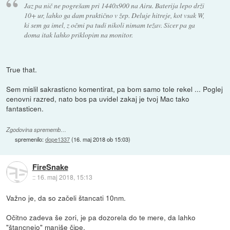
Jaz pa nič ne pogrešam pri 1440x900 na Airu. Baterija lepo drži
10+ ur, lahko ga dam praktično v žep. Deluje hitreje, kot vsak W,
ki sem ga imel, z očmi pa tudi nikoli nimam težav. Sicer pa ga
doma itak lahko priklopim na monitor.
True that.
Sem mislil sakrasticno komentirat, pa bom samo tole rekel ... Poglej
cenovni razred, nato bos pa uvidel zakaj je tvoj Mac tako
fantasticen.
Zgodovina sprememb…
spremenilo:
dope1337
(
16. maj 2018 ob 15:03
)
FireSnake
::
16. maj 2018, 15:13
Važno je, da so začeli štancati 10nm.
Očitno zadeva še zori, je pa dozorela do te mere, da lahko
"štancnejo" manjše čipe.