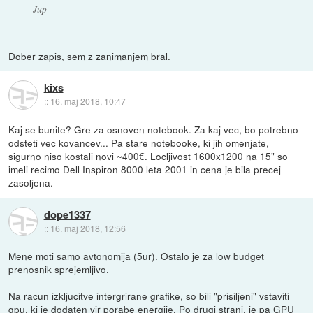
Jup
Dober zapis, sem z zanimanjem bral.
kixs
::
16. maj 2018, 10:47
Kaj se bunite? Gre za osnoven notebook. Za kaj vec, bo potrebno
odsteti vec kovancev... Pa stare notebooke, ki jih omenjate,
sigurno niso kostali novi ~400€. Locljivost 1600x1200 na 15" so
imeli recimo Dell Inspiron 8000 leta 2001 in cena je bila precej
zasoljena.
dope1337
::
16. maj 2018, 12:56
Mene moti samo avtonomija (5ur). Ostalo je za low budget
prenosnik sprejemljivo.
Na racun izkljucitve intergrirane grafike, so bili "prisiljeni" vstaviti
gpu, ki je dodaten vir porabe energije. Po drugi strani, je pa GPU