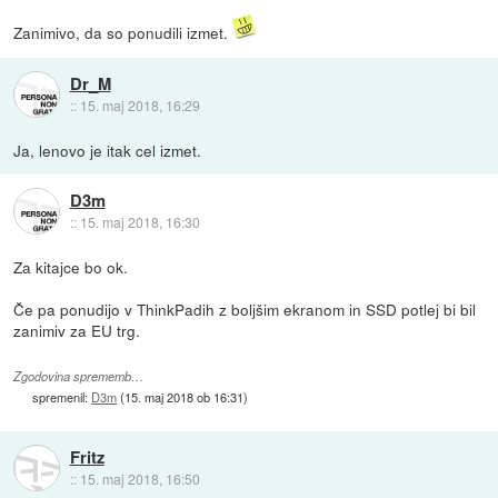
Zanimivo, da so ponudili izmet.
Dr_M
::
15. maj 2018, 16:29
Ja, lenovo je itak cel izmet.
D3m
::
15. maj 2018, 16:30
Za kitajce bo ok.
Če pa ponudijo v ThinkPadih z boljšim ekranom in SSD potlej bi bil
zanimiv za EU trg.
Zgodovina sprememb…
spremenil:
D3m
(
15. maj 2018 ob 16:31
)
Fritz
::
15. maj 2018, 16:50