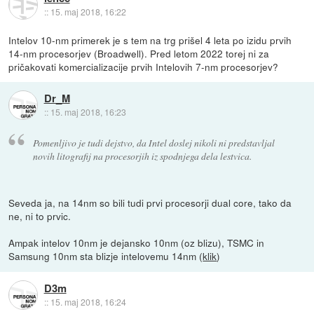
::
15. maj 2018, 16:22
Intelov 10-nm primerek je s tem na trg prišel 4 leta po izidu prvih
14-nm procesorjev (Broadwell). Pred letom 2022 torej ni za
pričakovati komercializacije prvih Intelovih 7-nm procesorjev?
Dr_M
::
15. maj 2018, 16:23
Pomenljivo je tudi dejstvo, da Intel doslej nikoli ni predstavljal
novih litografij na procesorjih iz spodnjega dela lestvica.
Seveda ja, na 14nm so bili tudi prvi procesorji dual core, tako da
ne, ni to prvic.
Ampak intelov 10nm je dejansko 10nm (oz blizu), TSMC in
Samsung 10nm sta blizje intelovemu 14nm (
klik
)
D3m
::
15. maj 2018, 16:24