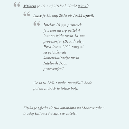
MrStein
je
15. maj 2018 ob 20:32
izjavil
:
lencc
je
15. maj 2018 ob 16:22
izjavil
:
Intelov 10-nm primerek
je s tem na trg prišel 4
leta po izidu prvih 14-nm
procesorjev (Broadwell).
Pred letom 2022 torej ni
za pričakovati
komercializacije prvih
Intelovih 7-nm
procesorjev?
Če so za 28% z muko zmanjšali, bodo
potem za 50% še toliko bolj.
Fizika je zgleda vložila amandma na Moorov zakon
in zdaj Intlovci švicajo (so začeli).