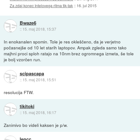
Za zdaj konec Intelovega ritma tik-tak
::
16. jul 2015
Bwaze6
::
15. maj 2018, 15:37
In enokanalen spomin. Tole je res okleščeno, da je verjetno
počasnejše od 10 let starih laptopov. Ampak zgleda samo tako
majhni proci sploh ratajo na 10nm brez ogromnega izmeta, še tole
je bolj vzorčen run.
scipascapa
::
15. maj 2018, 15:51
resolucija FTW.
tikitoki
::
15. maj 2018, 16:17
Zanimivo bo videli kaksen je p/w.
lencc