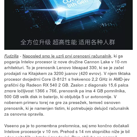
-
Naposled smo le uzrli prvi prenosni računalnik
, ki ga
Fudzilla
poganja Intelov procesor iz nove družine Cannon Lake v 10-nm
arhitekturi. To je prenosnik Lenovo Ideapad 330, ki se je začel
prodajati na Kitajskem za 3200 juanov (420 evrov). V njem tiktaka
procesor dvojedrni Core i3-8121 s frekvenco 2,2 GHz in AMD-jev
grafični čip Radeon RX 540 2 GB. Zaslon z diagonalo 15,6 palca
zmore ločljivost 1366 x 766, prenosnik pa ima 4 GB pomnilnika,
500 GB velik disk in baterijo, ki obljublja 5 ur avtonomije. V
nobenem primeru torej ne gre za presežek, temveč osnoven
prenosnik, ki je namenjen tistim, ki potrebujejo delujoč računalnik
za osnovna opravila.
Vseeno pa je to pomembna prelomnica, saj smo končno dočakali
Intelove procesorje v 10 nm. Prehod s 14 nm stopničko niže je bil
eden najtežjih v Intelovi zgodovini. Prve obljube so namreč