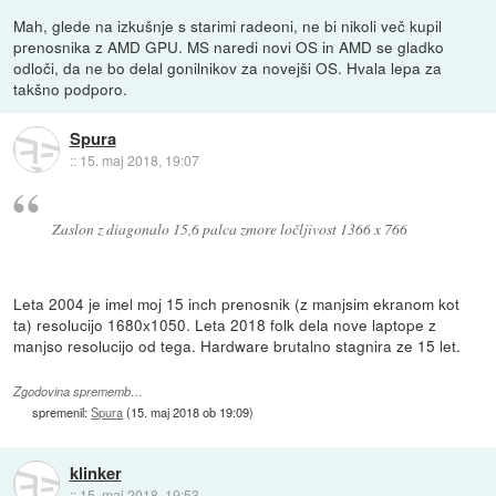
Mah, glede na izkušnje s starimi radeoni, ne bi nikoli več kupil
prenosnika z AMD GPU. MS naredi novi OS in AMD se gladko
odloči, da ne bo delal gonilnikov za novejši OS. Hvala lepa za
takšno podporo.
Spura
::
15. maj 2018, 19:07
Zaslon z diagonalo 15,6 palca zmore ločljivost 1366 x 766
Leta 2004 je imel moj 15 inch prenosnik (z manjsim ekranom kot
ta) resolucijo 1680x1050. Leta 2018 folk dela nove laptope z
manjso resolucijo od tega. Hardware brutalno stagnira ze 15 let.
Zgodovina sprememb…
spremenil:
Spura
(
15. maj 2018 ob 19:09
)
klinker
::
15. maj 2018, 19:53