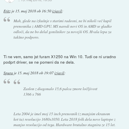
Fritz
je
15. maj 2018 ob 16:50
izjavil
:
Mah, glede na izkušnje s starimi radeoni, ne bi nikoli več kupil
prenosnika z AMD GPU. MS naredi novi OS in AMD se gladko
odloči, da ne bo delal gonilnikov za novejši OS. Hvala lepa za
takšno podporo.
Ti ne vem, samo jst furam X1250 na Win 10. Tudi ce ni uradno
podprt driver, se ne pomeni da ne dela.
Spura
je
15. maj 2018 ob 19:07
izjavil
:
Zaslon z diagonalo 15,6 palca zmore ločljivost
1366 x 766
Leta 2004 je imel moj 15 inch prenosnik (z manjsim ekranom
kot ta) resolucijo 1680x1050. Leta 2018 folk dela nove laptope z
manjso resolucijo od tega. Hardware brutalno stagnira ze 15 let.