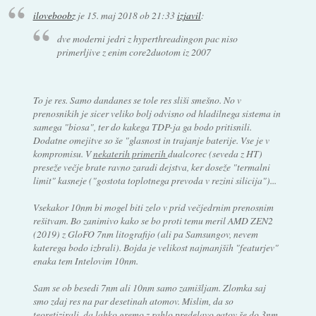
iloveboobz
je
15. maj 2018 ob 21:33
izjavil
:
dve moderni jedri z hyperthreadingon pac niso
primerljive z enim core2duotom iz 2007
To je res. Samo dandanes se tole res sliši smešno. No v
prenosnikih je sicer veliko bolj odvisno od hladilnega sistema in
samega "biosa", ter do kakega TDP-ja ga bodo pritisnili.
Dodatne omejitve so še "glasnost in trajanje baterije. Vse je v
kompromisu. V
nekaterih primerih
dualcorec (seveda z HT)
preseže večje brate ravno zaradi dejstva, ker doseže "termalni
limit" kasneje ("gostota toplotnega prevoda v rezini silicija")...
Vsekakor 10nm bi mogel biti zelo v prid večjedrnim prenosnim
rešitvam. Bo zanimivo kako se bo proti temu meril AMD ZEN2
(2019) z GloFO 7nm litografijo (ali pa Samsungov, nevem
katerega bodo izbrali). Bojda je velikost najmanjših "featurjev"
enaka tem Intelovim 10nm.
Sam se ob besedi 7nm ali 10nm samo zamišljam. Zlomka saj
smo zdaj res na par desetinah atomov. Mislim, da so
teoretizirali, da lahko gremo z rahlo predelavo gatov še do 3nm