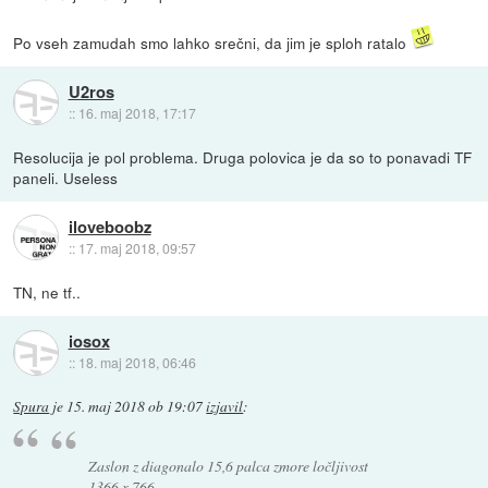
Po vseh zamudah smo lahko srečni, da jim je sploh ratalo
U2ros
::
16. maj 2018, 17:17
Resolucija je pol problema. Druga polovica je da so to ponavadi TF
paneli. Useless
iloveboobz
::
17. maj 2018, 09:57
TN, ne tf..
iosox
::
18. maj 2018, 06:46
Spura
je
15. maj 2018 ob 19:07
izjavil
:
Zaslon z diagonalo 15,6 palca zmore ločljivost
1366 x 766