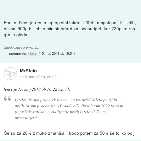
Enako. Sicer je res ta laptop stal takrat 1200€, ampak po 10+ letih,
bi vsaj 900p bil lahko min standard za low budget, ker 720p ke res
groza gledat
Zgodovina sprememb…
spremenilo:
klinker
(
15. maj 2018 ob 19:54
)
MrStein
::
15. maj 2018, 20:32
lencc
je
15. maj 2018 ob 16:22
izjavil
:
Intelov 10-nm primerek je s tem na trg prišel 4 leta po izidu
prvih 14-nm procesorjev (Broadwell). Pred letom 2022 torej ni
za pričakovati komercializacije prvih Intelovih 7-nm
procesorjev?
Če so za 28% z muko zmanjšali, bodo potem za 50% še toliko bolj.