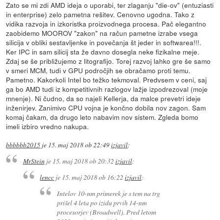
Zato se mi zdi AMD ideja o uporabi, ter zlaganju "die-ov" (entuziasti
in enterprise) zelo pametna rešitev. Cenovno ugodna. Tako z
vidika razvoja in izkoristka proizvodnega procesa. Pač elegantno
zaobidemo MOOROV "zakon" na račun pametne izrabe vsega
silicija v obliki sestavljenke in povečanja št jeder in softwarea!!!.
Ker IPC in sam silicij sta že davno dosegla neke fizikalne meje.
Zdaj se še približujemo z litografijo. Torej razvoj lahko gre še samo
v smeri MCM, tudi v GPU področjih se obračamo proti temu.
Pametno. Kakorkoli Intel bo težko tekmoval. Predvsem v ceni, saj
ga bo AMD tudi iz kompetitivnih razlogov lažje izpodrezoval (moje
mnenje). Ni čudno, da so najeli Kellerja, da malce prevetri ideje
inženirjev. Zanimivo CPU vojna je končno dobila nov zagon. Sam
komaj čakam, da drugo leto nabavim nov sistem. Zgleda bomo
imeli izbiro vredno nakupa.
bbbbbb2015
je
15. maj 2018 ob 22:49
izjavil
:
MrStein
je
15. maj 2018 ob 20:32
izjavil
:
lencc
je
15. maj 2018 ob 16:22
izjavil
:
Intelov 10-nm primerek je s tem na trg
prišel 4 leta po izidu prvih 14-nm
procesorjev (Broadwell). Pred letom