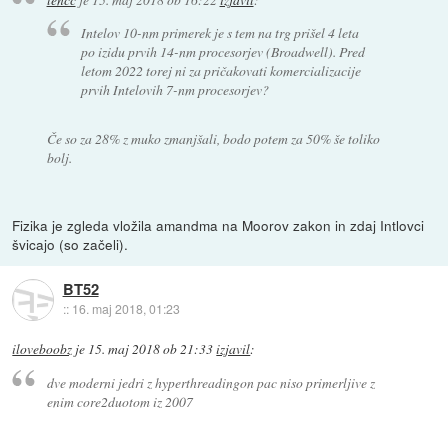
Intelov 10-nm primerek je s tem na trg prišel 4 leta
po izidu prvih 14-nm procesorjev (Broadwell). Pred
letom 2022 torej ni za pričakovati komercializacije
prvih Intelovih 7-nm procesorjev?
Če so za 28% z muko zmanjšali, bodo potem za 50% še toliko
bolj.
Fizika je zgleda vložila amandma na Moorov zakon in zdaj Intlovci
švicajo (so začeli).
BT52
::
16. maj 2018, 01:23
iloveboobz
je
15. maj 2018 ob 21:33
izjavil
:
dve moderni jedri z hyperthreadingon pac niso primerljive z
enim core2duotom iz 2007