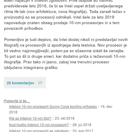
predvidevale leto 2016, če bi se Intel uspel držati uveljavljenega
ritma tik-tak (nov arhitektura, nova litografija). Toda zaradi težav v
proizvodnji so se procesorji odmikali. Intel šele za leto 2019
napoveduje znaten obseg prodaje 10-nm procesorjev in s tem
povezanih prihodkov.
Pomenljivo je tudi dejstvo, da Intel doslej nikoli ni predstavljal novih
litografij na procesorjih iz spodnjega dela lestvica. Nov procesor je
bil vedno najzmogljivejši, potem pa so sčasoma izdali še cenejše.
To pot so šli iz druge smeri, kar dodatno priča o težavnosti 10-nm
litografije. Prav tako ni jasno, zakaj ima trenutni procesor
izključeno integrirano grafiko.
25 komentarjev
Preberite si še…
Intelovi 10-nm procesorji Sunny Cove končno prihajajo
::
16. dec
2018
Kje so Intelovi 10-nm čipi?
::
23. okt 2018
Kod hodijo Intelovi 10-nm procesorji?
::
28. jul 2018
Intelovi 10-nm procesorji se odmikajo
::
20. avg 2017