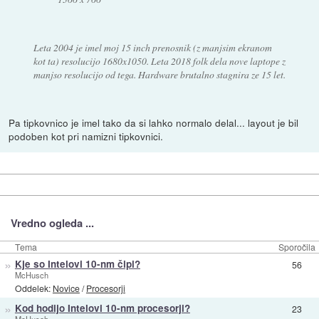
Leta 2004 je imel moj 15 inch prenosnik (z manjsim ekranom
kot ta) resolucijo 1680x1050. Leta 2018 folk dela nove laptope z
manjso resolucijo od tega. Hardware brutalno stagnira ze 15 let.
Pa tipkovnico je imel tako da si lahko normalo delal... layout je bil
podoben kot pri namizni tipkovnici.
Vredno ogleda ...
Tema
Sporočila
»
Kje so Intelovi 10-nm čipi?
56
McHusch
Oddelek:
Novice
/
Procesorji
»
Kod hodijo Intelovi 10-nm procesorji?
23
McHusch