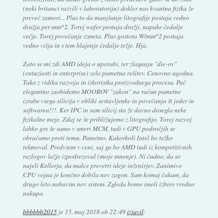
(neki britanci razvili v laboratoriju) dokler nas kvantna fizika že
preveč zamori... Plus to da manjšanje litografije postaja vedno
dražja per mm^2. Torej wafer postaja dražji, napake čedalje
večje. Torej povečanje izmeta. Plus gostota W/mm^2 postaja
vedno višja in s tem hlajenje čedalje težje. Hja.
Zato se mi zdi AMD ideja o uporabi, ter zlaganju "die-ov"
(entuziasti in enterprise) zelo pametna rešitev. Cenovno ugodna.
Tako z vidika razvoja in izkoristka proizvodnega procesa. Pač
elegantno zaobidemo MOOROV "zakon" na račun pametne
izrabe vsega silicija v obliki sestavljenke in povečanja št jeder in
softwarea!!!. Ker IPC in sam silicij sta že davno dosegla neke
fizikalne meje. Zdaj se še približujemo z litografijo. Torej razvoj
lahko gre še samo v smeri MCM, tudi v GPU področjih se
obračamo proti temu. Pametno. Kakorkoli Intel bo težko
tekmoval. Predvsem v ceni, saj ga bo AMD tudi iz kompetitivnih
razlogov lažje izpodrezoval (moje mnenje). Ni čudno, da so
najeli Kellerja, da malce prevetri ideje inženirjev. Zanimivo
CPU vojna je končno dobila nov zagon. Sam komaj čakam, da
drugo leto nabavim nov sistem. Zgleda bomo imeli izbiro vredno
nakupa.
bbbbbb2015
je
15. maj 2018 ob 22:49
izjavil
: