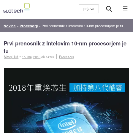
☰
Novice
»
Procesorji
»
Prvi prenosnik z Intelovim 10-nm procesorjem je tu
Prvi prenosnik z Intelovim 10-nm procesorjem je
tu
Matej Huš
::
15. maj 2018
ob 14:53
Procesorji