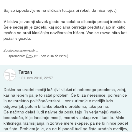
Saj so izpostavljene na sličicah tu...jaz bi rekel, da niso fejk :)
V bistvu je zadnji stavek glede na celotno situacijo precej ironičen.
Šele sedaj jih je zadelo, kaj socialna omrežja predstavljajo in kako
močna so proti klasičnim novičarskim hišam. Vse se razve hitro kot
požar v gozdu.
Zgodovina sprememb…
spremenilo:
Grey
(
21. nov 2016 ob 22:56
)
Tarzan
::
21. nov 2016, 22:57
Dokler so uradni mediji lažnjivi kljukci ni nobenega problema, zdaj,
kar na lepem pa je to ratal problem. Če bi za neresnice, polresnice
in nekorektno politično/versko/... cenzuriranje v medijih kdo
odgovarjal, potem bi lahko bluzili o problemu, tako pa ne.
Če načrtno delaš ljudi naivne da poslušajo (in verjamejo) vsako
bedastočo, ki jo lansirajo mediji, moraš v zakup vzeti tudi to. Malo
kritičnega razmišljanja in zdrave mere skepse, pa ne bi nihče padel
na finto. Problem je le, da ne bi padali tudi na finto uradnih medijev,