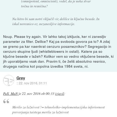
(omnipotent, omniscient), vedel, da je neka stvar
točna in resnična?
Na hitro bi sam notri vključil vir, delilce in ključne besede. In
iskal neresnico oz. nezanesljive informacije.
Noup. Please try again. Vir lahko takoj izkljucis, ker ni zanesljiv
parameter za filter. Delilce? Kaj pa svoboda govora pa to? A zdaj
se gremo pa kar naenkrat cenzuro posameznikov? Segregacijo in
cenzuro skupine ljudi (whistleblowers in ostali). Katere pa so
ključne besede v lažeh? Kolikor vem so vedno vključene besede, ki
jih uporabljamo vsak dan. Pravim ti, če želiš absolutno resnico,
drugega načina kot popolna izvedba 1984 sveta, ni.
Grey
::
22. nov 2016, 01:11
PaX_MaN
je
22. nov 2016 ob 00:33
izjavil
:
Merilo za lažnivost != tehnološko-implementacijska inferiornost
preverjanja taistega merila za lažnivost