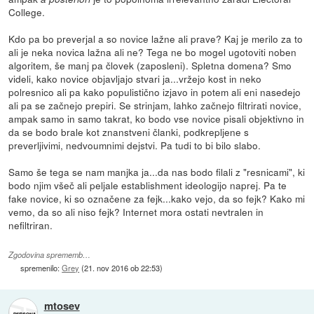
College.
Kdo pa bo preverjal a so novice lažne ali prave? Kaj je merilo za to
ali je neka novica lažna ali ne? Tega ne bo mogel ugotoviti noben
algoritem, še manj pa človek (zaposleni). Spletna domena? Smo
videli, kako novice objavljajo stvari ja...vržejo kost in neko
polresnico ali pa kako populistično izjavo in potem ali eni nasedejo
ali pa se začnejo prepiri. Se strinjam, lahko začnejo filtrirati novice,
ampak samo in samo takrat, ko bodo vse novice pisali objektivno in
da se bodo brale kot znanstveni članki, podkrepljene s
preverljivimi, nedvoumnimi dejstvi. Pa tudi to bi bilo slabo.
Samo še tega se nam manjka ja...da nas bodo filali z "resnicami", ki
bodo njim všeč ali peljale establishment ideologijo naprej. Pa te
fake novice, ki so označene za fejk...kako vejo, da so fejk? Kako mi
vemo, da so ali niso fejk? Internet mora ostati nevtralen in
nefiltriran.
Zgodovina sprememb…
spremenilo:
Grey
(
21. nov 2016 ob 22:53
)
mtosev