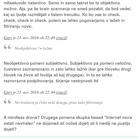
milisekundo natančno. Samo in samo takrat bo to objektivno
možno. Aja, pa še brain scannerja ne smeš pozabit, da boš vedel,
kaj so ljudje razmišljali v tistem trenutku. Ko bo vse to check,
check, check in check, potem se lahko pogovarjamo o lažeh in
filtriranju novic.
Grey
je
21. nov 2016 ob 22:49
izjavil
:
Neobjektivno != lažno
Neobjektivno pomeni subjektivno. Subjektivno pa pomeni netočno,
čustveno zaznamovano in zato lahko lažno (ker gre človeku drugi
človek na živce ali fovšija ali kaj drugega). In to so lahko
raznorazna podpihovanja, širjenje nestrpnosti itd.
Grey
je
21. nov 2016 ob 22:49
izjavil
:
Nevtralnost je čisto neki druzga, prav tako filtriranje.
A mindless drone? Drugega pomena skupka besed "Internet mora
ostati nevtralen" ne dojameš ali nočeš dojeti ali ti mediji ne pustijo
dojeti?