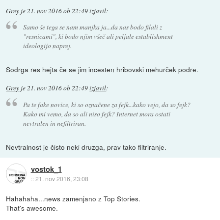
Grey
je
21. nov 2016 ob 22:49
izjavil
:
Samo še tega se nam manjka ja...da nas bodo filali z
"resnicami", ki bodo njim všeč ali peljale establishment
ideologijo naprej.
Sodrga res hejta če se jim incesten hribovski mehurček podre.
Grey
je
21. nov 2016 ob 22:49
izjavil
:
Pa te fake novice, ki so označene za fejk...kako vejo, da so fejk?
Kako mi vemo, da so ali niso fejk? Internet mora ostati
nevtralen in nefiltriran.
Nevtralnost je čisto neki druzga, prav tako filtriranje.
vostok_1
::
21. nov 2016, 23:08
Hahahaha...news zamenjano z Top Stories.
That's awesome.