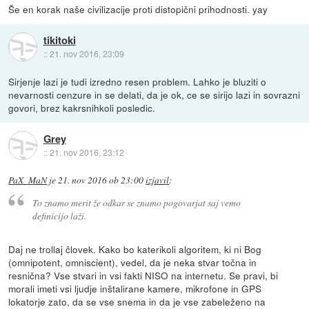
Še en korak naše civilizacije proti distopični prihodnosti. yay
tikitoki
::
21. nov 2016, 23:09
Sirjenje lazi je tudi izredno resen problem. Lahko je bluziti o
nevarnosti cenzure in se delati, da je ok, ce se sirijo lazi in sovrazni
govori, brez kakrsnihkoli posledic.
Grey
::
21. nov 2016, 23:12
PaX_MaN
je
21. nov 2016 ob 23:00
izjavil
:
To znamo merit že odkar se znamo pogovarjat saj vemo
definicijo laži.
Daj ne trollaj človek. Kako bo katerikoli algoritem, ki ni Bog
(omnipotent, omniscient), vedel, da je neka stvar točna in
resnična? Vse stvari in vsi fakti NISO na internetu. Se pravi, bi
morali imeti vsi ljudje inštalirane kamere, mikrofone in GPS
lokatorje zato, da se vse snema in da je vse zabeleženo na