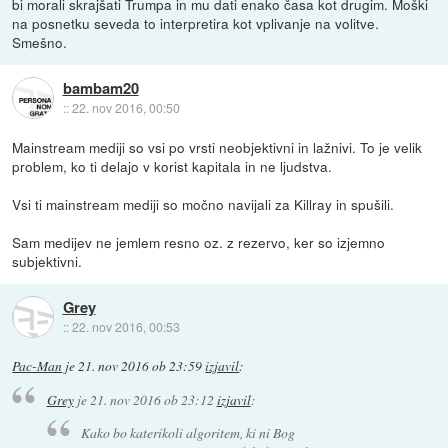
bi morali skrajšati Trumpa in mu dati enako časa kot drugim. Moški
na posnetku seveda to interpretira kot vplivanje na volitve.
Smešno.
bambam20
::
22. nov 2016, 00:50
Mainstream mediji so vsi po vrsti neobjektivni in lažnivi. To je velik
problem, ko ti delajo v korist kapitala in ne ljudstva.
Vsi ti mainstream mediji so močno navijali za Killray in spušili.
Sam medijev ne jemlem resno oz. z rezervo, ker so izjemno
subjektivni.
Grey
::
22. nov 2016, 00:53
Pac-Man
je
21. nov 2016 ob 23:59
izjavil
:
Grey
je
21. nov 2016 ob 23:12
izjavil
:
Kako bo katerikoli algoritem, ki ni Bog