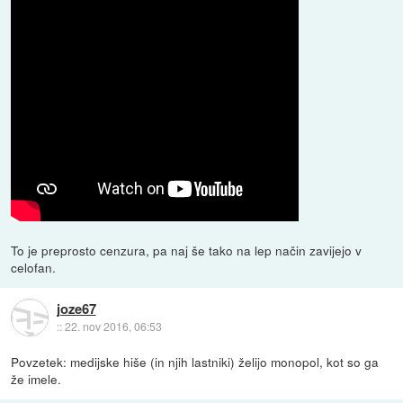
To je preprosto cenzura, pa naj še tako na lep način zavijejo v
celofan.
joze67
::
22. nov 2016, 06:53
Povzetek: medijske hiše (in njih lastniki) želijo monopol, kot so ga
že imele.