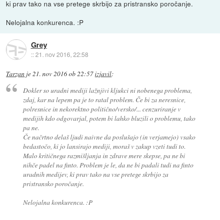
ki prav tako na vse pretege skrbijo za pristransko poročanje.
Nelojalna konkurenca. :P
Grey
::
21. nov 2016, 22:58
Tarzan
je
21. nov 2016 ob 22:57
izjavil
:
Dokler so uradni mediji lažnjivi kljukci ni nobenega problema,
zdaj, kar na lepem pa je to ratal problem. Če bi za neresnice,
polresnice in nekorektno politično/versko/... cenzuriranje v
medijih kdo odgovarjal, potem bi lahko bluzili o problemu, tako
pa ne.
Če načrtno delaš ljudi naivne da poslušajo (in verjamejo) vsako
bedastočo, ki jo lansirajo mediji, moraš v zakup vzeti tudi to.
Malo kritičnega razmišljanja in zdrave mere skepse, pa ne bi
nihče padel na finto. Problem je le, da ne bi padali tudi na finto
uradnih medijev, ki prav tako na vse pretege skrbijo za
pristransko poročanje.
Nelojalna konkurenca. :P