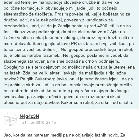
eden od temeljev manipulacije človeške družbe in da velike
politične formacije, ki obvladujejo milijarde ljudi, to počnejo
sistematično že tisočletja. Prosim povejte mi, kaj je bolj fatalno za
družbo: učiti, da je nek policaj, povezan z kandidatko za
predsednika, umrl, ali da je Zemlja nastala pred 4200 leti in da so
fosili dinozavrov podtaknjeni, da bi skušali našo vero? Ajde no.
Lažne vesti so nekaj tako normalnega, da brez tega družba niti ne
more delovati. Samo glejte objave PR služb raznih vplivnih ljudi, pa
to so lažne vesti po definiciji. Ne, gospod predsednik tega ni rekel,
to je tolmač narobe razumel... Ne, gospod poslanec ni vedel, da
službenega stanovanja ne sme oddati na črno v podnajem...
Spoglejmo se s tem dejstvom po moško: naša družba je utemeljena
na lažeh. Zdaj pa veliki akterji javkajo, da mali ljudje širijo lažne
novice? Pa glih Cukerberg javka, on ki je pred časom izjavil, da ga
je prešinila skrb za ljudi in da bo komplet svoje premoženje prelil v
nek dobrodelni sklad, ko pa o tem povprašam mojega davčnega
svetovalca, pa zavije z očmi in pove, da so raznorazni skladi
utečena pot za utajo davkov. Kakor sem rekel, za crknit od smeha.
N4g4c3N
::
21. nov 2016, 23:45
Jao, kot da mainstream mediji pa ne objavljajo lažnih novic. Za