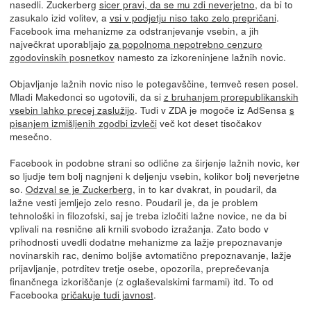
nasedli. Zuckerberg
sicer pravi, da se mu zdi neverjetno
, da bi to
zasukalo izid volitev, a
vsi v podjetju niso tako zelo prepričani
.
Facebook ima mehanizme za odstranjevanje vsebin, a jih
največkrat uporabljajo
za popolnoma nepotrebno cenzuro
zgodovinskih posnetkov
namesto za izkoreninjene lažnih novic.
Objavljanje lažnih novic niso le potegavščine, temveč resen posel.
Mladi Makedonci so ugotovili, da si
z bruhanjem prorepublikanskih
vsebin lahko precej zaslužijo
. Tudi v ZDA je mogoče iz AdSensa
s
pisanjem izmišljenih zgodbi izvleči
več kot deset tisočakov
mesečno.
Facebook in podobne strani so odlične za širjenje lažnih novic, ker
so ljudje tem bolj nagnjeni k deljenju vsebin, kolikor bolj neverjetne
so.
Odzval se je Zuckerberg
, in to kar dvakrat, in poudaril, da
lažne vesti jemljejo zelo resno. Poudaril je, da je problem
tehnološki in filozofski, saj je treba izločiti lažne novice, ne da bi
vplivali na resnične ali krnili svobodo izražanja. Zato bodo v
prihodnosti uvedli dodatne mehanizme za lažje prepoznavanje
novinarskih rac, denimo boljše avtomatično prepoznavanje, lažje
prijavljanje, potrditev tretje osebe, opozorila, preprečevanja
finančnega izkoriščanje (z oglaševalskimi farmami) itd. To od
Facebooka
pričakuje tudi javnost
.