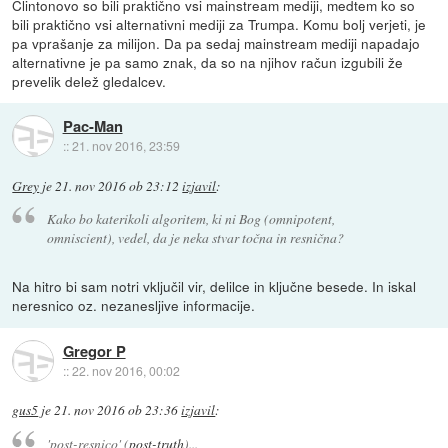
Clintonovo so bili praktično vsi mainstream mediji, medtem ko so
bili praktično vsi alternativni mediji za Trumpa. Komu bolj verjeti, je
pa vprašanje za milijon. Da pa sedaj mainstream mediji napadajo
alternativne je pa samo znak, da so na njihov račun izgubili že
prevelik delež gledalcev.
Pac-Man
::
21. nov 2016, 23:59
Grey
je
21. nov 2016 ob 23:12
izjavil
:
Kako bo katerikoli algoritem, ki ni Bog (omnipotent,
omniscient), vedel, da je neka stvar točna in resnična?
Na hitro bi sam notri vključil vir, delilce in ključne besede. In iskal
neresnico oz. nezanesljive informacije.
Gregor P
::
22. nov 2016, 00:02
gus5
je
21. nov 2016 ob 23:36
izjavil
:
'post-resnico' (
post-truth
)...