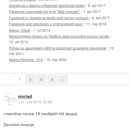
Google bo v iskanju prikazoval resničnost trditev
::
8. apr 2017
Facebook napovedal boj proti "fake novicam"
::
7. apr 2017
Facebook in Google se borita proti lažnim novicam
::
6. feb 2017
Facebook pod obtožbami o pristranskosti novic
::
11. maj 2016
Adeus, Orkut!
::
1. jul 2014
Nerazumljena objava na Twitterju spet povzročila borzno paniko
::
12. okt 2013
Potres na Japonskem odlična priložnost za spletne prevarante
::
12.
mar 2011
Matrox Parhelia - 512
::
15. maj 2002
«
1
2
3
4
»
myriad
::
21. nov 2016, 22:39
>resnične novice 19 medijskih hiš skupaj
Zanimivo mnenje.