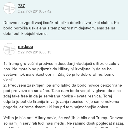
737
::
22. nov 2016, 07:42
Dnevno se zgodi vsaj tisočkrat toliko dobrih stvari, kot slabih. Ko
bodo poročila usklajena s tem preprostim dejstvom, smo že na
dobri poti k objektivizmu.
mrdaco
::
22. nov 2016, 08:13
1. Trump gre večini predvsem dosedanji vladajoči eliti zelo zelo v
nos. Ne morejo se prijaznit da Hillary ni izvoljena in da se bo
svetovni tok malenkost obrnil. Zdaj če je to dobro ali ne, bomo
videli.
2. Predvsem zaskrbjeni pa smo lahko da bodo novice cenzorirane
pod pretvezo da so lažne. Tako nam bodo vcepili v glavo, da smo
zdaj fake free in da je servirana novica - sveta resnica. Torej
odprta je pot do tiranije in vsiljevanja resnice, ki je samo nekomu
pogodu, oziroma tistemu ki ima pri tem najmočnejšo oblast.
Veliko je bilo anti Hillary novic, še več jih je bilo anti Trump. Dnevno
so nam jih servirali tudi naši mediji. Ne rabimo dosti pogledat nazaj.