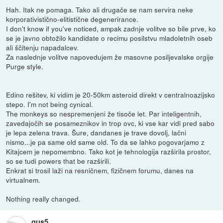
Hah. Itak ne pomaga. Tako ali drugače se nam servira neke
korporativistično-elitistične degenerirance.
I don't know if you've noticed, ampak zadnje volitve so bile prve, ko
se je javno obtožilo kandidate o recimu posilstvu mladoletnih oseb
ali ščitenju napadalcev.
Za naslednje volitve napovedujem že masovne posiljevalske orgije
Purge style.
Edino rešitev, ki vidim je 20-50km asteroid direkt v centralnoazijsko
stepo. I'm not being cynical.
The monkeys so nespremenjeni že tisoče let. Par inteligentnih,
zavedajočih se posameznikov in trop ovc, ki vse kar vidi pred sabo
je lepa zelena trava. Šure, dandanes je trave dovolj, lačni
nismo...je pa same old same old. To da se lahko pogovarjamo z
Kitajcem je nepomembno. Tako kot je tehnologija razširila prostor,
so se tudi powers that be razširili.
Enkrat si trosil laži na resničnem, fizičnem forumu, danes na
virtualnem.
Nothing really changed.
gus5