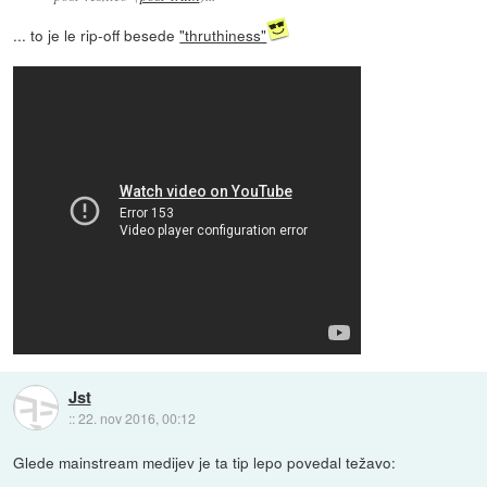
... to je le rip-off besede
"thruthiness"
Jst
::
22. nov 2016, 00:12
Glede mainstream medijev je ta tip lepo povedal težavo: