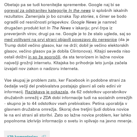
Obetajo pa se tudi korenitejše spremembe. Google naj bi se
ogreval za odstranitev kategorije
iz splošnih iskalnih
In the news
rezultatov. Zamenjala jo bo oznaka
, s čimer se bodo
Top stories
ogradili od resničnosti prispevkov.
je namreč
Google News
drugačen produkt kot
v iskanju; prvi črpa iz
In The News
preverjenih virov, drugi pa ne. Google je to že stalo ugleda, saj so
med volitvami na prvi strani objavili povezavo do neresnice
(da je
Trump dobil večino glasov, kar ne drži; dobil je večino elektorskih
glasov, večino glasov pa je dobila Clintonova). Kitajci seveda niso
ostali dolžni
in so že sporočili
, da sta terorizem in lažne novice
največji grožnji internetu. Kitajska bo prihodnje leto junija začela
izvajati nov zakon o nadzoru interneta.
Vse skupaj je problem zato, ker Facebook in podobne strani za
čedalje večji del prebivalstva postajajo glavni ali celo edini vir
informacij.
Raziskava je pokazala
, da 62 odstotkov uporabnikov
družabnih omrežij v ZDA dobi informacije tudi na socialnih omrežjih
- skupno je to 44 odstotkov vseh prebivalcev. Petina uporablja v
glavnem družabna omrežja. Skoraj dve tretjini ljudi dobiva novice
le na eni strani ali storitvi. Zato so lažne novice problem, ker lahko
popolnoma izkrivijo informacijo o svetu in vplivajo na javno mnenje.
179 komentarjev