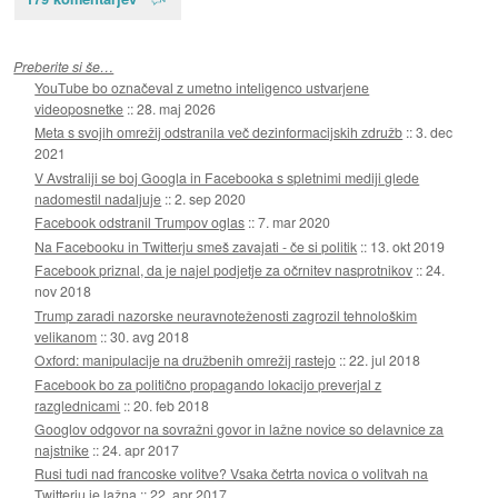
Preberite si še…
YouTube bo označeval z umetno inteligenco ustvarjene
videoposnetke
::
28. maj 2026
Meta s svojih omrežij odstranila več dezinformacijskih združb
::
3. dec
2021
V Avstraliji se boj Googla in Facebooka s spletnimi mediji glede
nadomestil nadaljuje
::
2. sep 2020
Facebook odstranil Trumpov oglas
::
7. mar 2020
Na Facebooku in Twitterju smeš zavajati - če si politik
::
13. okt 2019
Facebook priznal, da je najel podjetje za očrnitev nasprotnikov
::
24.
nov 2018
Trump zaradi nazorske neuravnoteženosti zagrozil tehnološkim
velikanom
::
30. avg 2018
Oxford: manipulacije na družbenih omrežij rastejo
::
22. jul 2018
Facebook bo za politično propagando lokacijo preverjal z
razglednicami
::
20. feb 2018
Googlov odgovor na sovražni govor in lažne novice so delavnice za
najstnike
::
24. apr 2017
Rusi tudi nad francoske volitve? Vsaka četrta novica o volitvah na
Twitterju je lažna
::
22. apr 2017