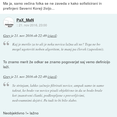
Ma ja, samo večina folka se ne zaveda v kako sofisticirani in
prefinjeni Severni Koreji živijo...
PaX_MaN
::
21. nov 2016, 23:00
Grey
je
21. nov 2016 ob 22:49
izjavil
:
Kaj je merilo za to ali je neka novica lažna ali ne? Tega ne bo
mogel ugotoviti noben algoritem, še manj pa človek (zaposleni).
To znamo merit že odkar se znamo pogovarjat saj vemo definicijo
laži.
Grey
je
21. nov 2016 ob 22:49
izjavil
:
Se strinjam, lahko začnejo filtrirati novice, ampak samo in samo
takrat, ko bodo vse novice pisali objektivno in da se bodo brale
kot znanstveni članki, podkrepljene s preverljivimi,
nedvoumnimi dejstvi. Pa tudi to bi bilo slabo.
Neobjektivno != lažno