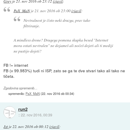
Grey
je
21. nov 2016 ob 23:12
izjavil
:
PaX_MaN
je
21. nov 2016 ob 23:00
izjavil
:
Nevtralnost je čisto neki druzga, prav tako
filtriranje.
A mindless drone? Drugega pomena skupka besed "Internet
mora ostati nevtralen" ne dojameš ali nočeš dojeti ali ti mediji
ne pustijo dojeti?
FB != internet
FB (v 99.983%) tudi ni ISP, zato se ga te dve stvari tako ali tako ne
tičeta.
Zgodovina sprememb…
spremenilo:
PaX_MaN
(
22. nov 2016 ob 00:34
)
run2
::
22. nov 2016, 00:39
Jst
je
22. nov 2016 ob 00:12
izjavil
: