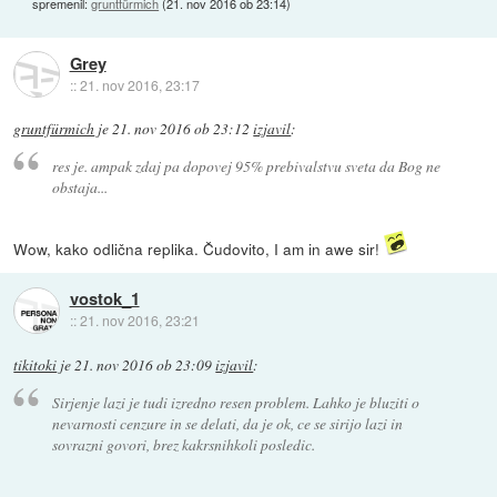
spremenil:
gruntfürmich
(
21. nov 2016 ob 23:14
)
Grey
::
21. nov 2016, 23:17
gruntfürmich
je
21. nov 2016 ob 23:12
izjavil
:
res je. ampak zdaj pa dopovej 95% prebivalstvu sveta da Bog ne
obstaja...
Wow, kako odlična replika. Čudovito, I am in awe sir!
vostok_1
::
21. nov 2016, 23:21
tikitoki
je
21. nov 2016 ob 23:09
izjavil
:
Sirjenje lazi je tudi izredno resen problem. Lahko je bluziti o
nevarnosti cenzure in se delati, da je ok, ce se sirijo lazi in
sovrazni govori, brez kakrsnihkoli posledic.