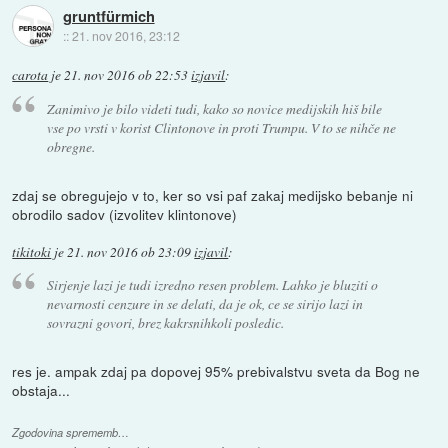
gruntfürmich
::
21. nov 2016, 23:12
carota
je
21. nov 2016 ob 22:53
izjavil
:
Zanimivo je bilo videti tudi, kako so novice medijskih hiš bile
vse po vrsti v korist Clintonove in proti Trumpu. V to se nihče ne
obregne.
zdaj se obregujejo v to, ker so vsi paf zakaj medijsko bebanje ni
obrodilo sadov (izvolitev klintonove)
tikitoki
je
21. nov 2016 ob 23:09
izjavil
:
Sirjenje lazi je tudi izredno resen problem. Lahko je bluziti o
nevarnosti cenzure in se delati, da je ok, ce se sirijo lazi in
sovrazni govori, brez kakrsnihkoli posledic.
res je. ampak zdaj pa dopovej 95% prebivalstvu sveta da Bog ne
obstaja...
Zgodovina sprememb…