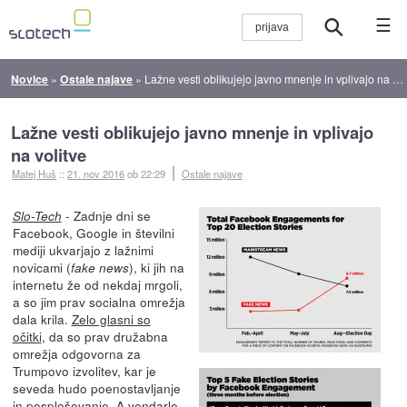
☰
Novice
»
Ostale najave
»
Lažne vesti oblikujejo javno mnenje in vplivajo na volitve
Lažne vesti oblikujejo javno mnenje in vplivajo
na volitve
Matej Huš
::
21. nov 2016
ob 22:29
Ostale najave
- Zadnje dni se
Slo-Tech
Facebook, Google in številni
mediji ukvarjajo z lažnimi
novicami (
), ki jih na
fake news
internetu že od nekdaj mrgoli,
a so jim prav socialna omrežja
dala krila.
Zelo glasni so
očitki
, da so prav družabna
omrežja odgovorna za
Trumpovo izvolitev, kar je
seveda hudo poenostavljanje
in posploševanje. A vendarle -