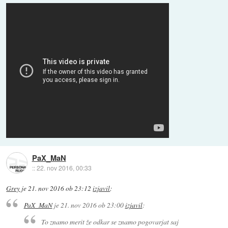
PaX_MaN
::
22. nov 2016, 00:33
Grey
je
21. nov 2016 ob 23:12
izjavil
:
PaX_MaN
je
21. nov 2016 ob 23:00
izjavil
:
To znamo merit že odkar se znamo pogovarjat saj