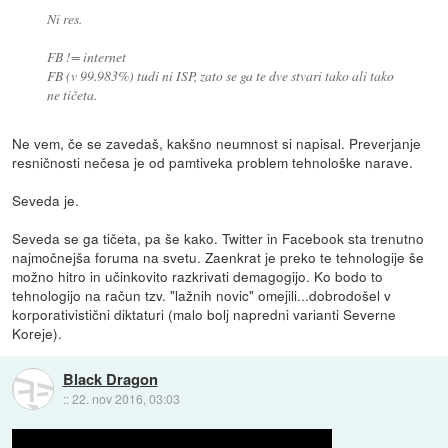
Ni res.
FB != internet
FB (v 99.983%) tudi ni ISP, zato se ga te dve stvari tako ali tako
ne tičeta.
Ne vem, če se zavedaš, kakšno neumnost si napisal. Preverjanje
resničnosti nečesa je od pamtiveka problem tehnološke narave.
Seveda je.
Seveda se ga tičeta, pa še kako. Twitter in Facebook sta trenutno
najmočnejša foruma na svetu. Zaenkrat je preko te tehnologije še
možno hitro in učinkovito razkrivati demagogijo. Ko bodo to
tehnologijo na račun tzv. "lažnih novic" omejili...dobrodošel v
korporativistični diktaturi (malo bolj napredni varianti Severne
Koreje).
Black Dragon
::
22. nov 2016, 03:03