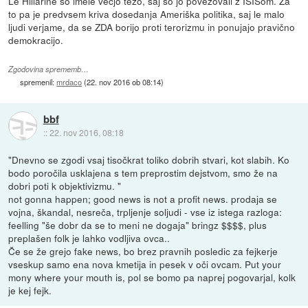
Le Hillarine so imele večjo težo, saj so jo povezovali z ISISom. Za
to pa je predvsem kriva dosedanja Ameriška politika, saj le malo
ljudi verjame, da se ZDA borijo proti terorizmu in ponujajo pravično
demokracijo.
Zgodovina sprememb…
spremenil:
mrdaco
(
22. nov 2016 ob 08:14
)
bbf
::
22. nov 2016, 08:18
"Dnevno se zgodi vsaj tisočkrat toliko dobrih stvari, kot slabih. Ko
bodo poročila usklajena s tem preprostim dejstvom, smo že na
dobri poti k objektivizmu. "
not gonna happen; good news is not a profit news. prodaja se
vojna, škandal, nesreča, trpljenje soljudi - vse iz istega razloga:
feelling "še dobr da se to meni ne dogaja" bringz $$$$, plus
preplašen folk je lahko vodljiva ovca..
Če se že grejo fake news, bo brez pravnih posledic za fejkerje
vseskup samo ena nova kmetija in pesek v oči ovcam. Put your
mony where your mouth is, pol se bomo pa naprej pogovarjal, kolk
je kej fejk.