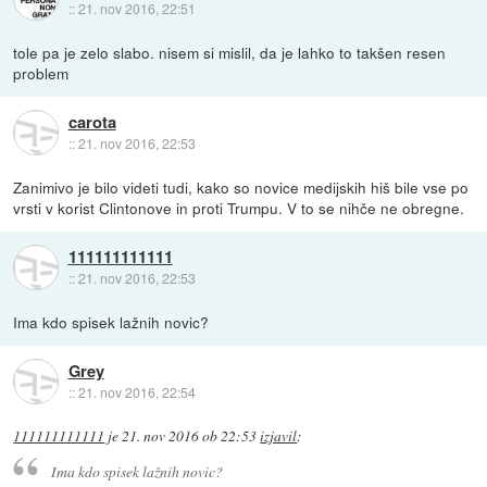
::
21. nov 2016, 22:51
tole pa je zelo slabo. nisem si mislil, da je lahko to takšen resen
problem
carota
::
21. nov 2016, 22:53
Zanimivo je bilo videti tudi, kako so novice medijskih hiš bile vse po
vrsti v korist Clintonove in proti Trumpu. V to se nihče ne obregne.
111111111111
::
21. nov 2016, 22:53
Ima kdo spisek lažnih novic?
Grey
::
21. nov 2016, 22:54
111111111111
je
21. nov 2016 ob 22:53
izjavil
:
Ima kdo spisek lažnih novic?