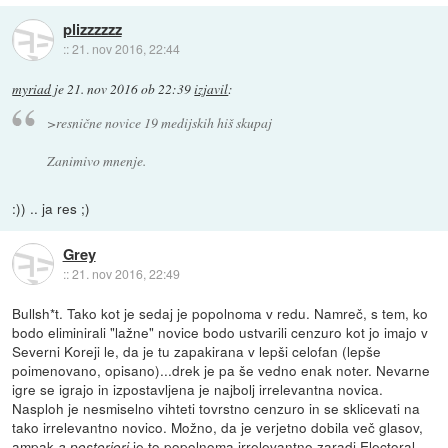
plizzzzzz
::
21. nov 2016, 22:44
myriad
je
21. nov 2016 ob 22:39
izjavil
:
>resnične novice 19 medijskih hiš skupaj
Zanimivo mnenje.
:)) .. ja res ;)
Grey
::
21. nov 2016, 22:49
Bullsh*t. Tako kot je sedaj je popolnoma v redu. Namreč, s tem, ko
bodo eliminirali "lažne" novice bodo ustvarili cenzuro kot jo imajo v
Severni Koreji le, da je tu zapakirana v lepši celofan (lepše
poimenovano, opisano)...drek je pa še vedno enak noter. Nevarne
igre se igrajo in izpostavljena je najbolj irrelevantna novica.
Nasploh je nesmiselno vihteti tovrstno cenzuro in se sklicevati na
tako irrelevantno novico. Možno, da je verjetno dobila več glasov,
ampak
je to popolnoma irrelevantno zaradi Electoral
a posteriori