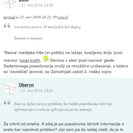
::
21. nov 2016, 23:36
myriad
je
21. nov 2016 ob 22:39
izjavil
:
>resnične novice 19 medijskih hiš skupaj
Zanimivo mnenje.
'Resne' medijske hiše (in politiki) ne lažejo, kvečjemu širijo 'post-
resnico' (
post-truth
).
Denimo v sled 'post-resnice' glede
Sadamovega posedovanja orožji za množično uničevanje, s katero
so 'osveščali' javnost, so Zahodnjaki začeli 2. iraško vojno.
Oberyn
::
21. nov 2016, 23:41
Zato so lažne novice problem, ker lahko popolnoma izkrivijo
informacijo o svetu in vplivajo na javno mnenje.
Za crknit od smeha. A zdaj je pa popolnoma izkriviti informacije o
svetu kar naenkrat problem? Jaz sem pa do sedaj mislil, da je to