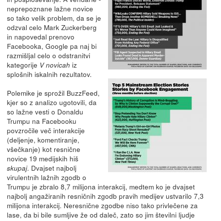
neprepoznane lažne novice
so tako velik problem, da se je
odzval celo Mark Zuckerberg
in napovedal prenovo
Facebooka, Google pa naj bi
razmišljal celo o odstranitvi
kategorije
iz
V novicah
splošnih iskalnih rezultatov.
Polemike je sprožil BuzzFeed,
kjer so z analizo ugotovili, da
so lažne vesti o Donaldu
Trumpu na Facebooku
povzročile več interakcije
(deljenje, komentiranje,
všečkanje) kot resnične
novice 19 medijskih hiš
. Dvajset najbolj
skupaj
virulentnih lažnih zgodb o
Trumpu je zbralo 8,7 milijona interakcij, medtem ko je dvajset
najbolj angažiranih resničnih zgodb pravih medijev ustvarilo 7,3
milijona interakcij. Neresnične zgodbe niso tako privlečene za
lase, da bi bile sumljive že od daleč, zato so jim številni ljudje