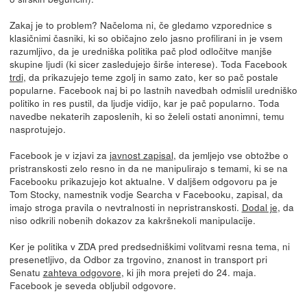
Zakaj je to problem? Načeloma ni, če gledamo vzporednice s
klasičnimi časniki, ki so običajno zelo jasno profilirani in je vsem
razumljivo, da je uredniška politika pač plod odločitve manjše
skupine ljudi (ki sicer zasledujejo širše interese). Toda Facebook
trdi
, da prikazujejo teme zgolj in samo zato, ker so pač postale
popularne. Facebook naj bi po lastnih navedbah odmislil uredniško
politiko in res pustil, da ljudje vidijo, kar je pač popularno. Toda
navedbe nekaterih zaposlenih, ki so želeli ostati anonimni, temu
nasprotujejo.
Facebook je v izjavi za
javnost zapisal
, da jemljejo vse obtožbe o
pristranskosti zelo resno in da ne manipulirajo s temami, ki se na
Facebooku prikazujejo kot aktualne. V daljšem odgovoru pa je
Tom Stocky, namestnik vodje Searcha v Facebooku, zapisal, da
imajo stroga pravila o nevtralnosti in nepristranskosti.
Dodal je
, da
niso odkrili nobenih dokazov za kakršnekoli manipulacije.
Ker je politika v ZDA pred predsedniškimi volitvami resna tema, ni
presenetljivo, da Odbor za trgovino, znanost in transport pri
Senatu
zahteva odgovore
, ki jih mora prejeti do 24. maja.
Facebook je seveda obljubil odgovore.