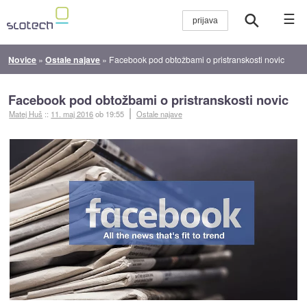
☰
Novice
»
Ostale najave
»
Facebook pod obtožbami o pristranskosti novic
Facebook pod obtožbami o pristranskosti novic
Matej Huš
::
11. maj 2016
ob 19:55
Ostale najave