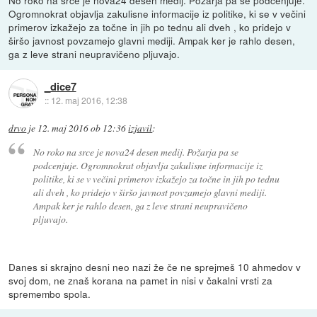
No roko na srce je nova24 desen medij. Požarja pa se podcenjuje.
Ogromnokrat objavlja zakulisne informacije iz politike, ki se v večini
primerov izkažejo za točne in jih po tednu ali dveh , ko pridejo v
širšo javnost povzamejo glavni mediji. Ampak ker je rahlo desen,
ga z leve strani neupravičeno pljuvajo.
_dice7
::
12. maj 2016, 12:38
drvo
je
12. maj 2016 ob 12:36
izjavil
:
No roko na srce je nova24 desen medij. Požarja pa se
podcenjuje. Ogromnokrat objavlja zakulisne informacije iz
politike, ki se v večini primerov izkažejo za točne in jih po tednu
ali dveh , ko pridejo v širšo javnost povzamejo glavni mediji.
Ampak ker je rahlo desen, ga z leve strani neupravičeno
pljuvajo.
Danes si skrajno desni neo nazi že če ne sprejmeš 10 ahmedov v
svoj dom, ne znaš korana na pamet in nisi v čakalni vrsti za
spremembo spola.