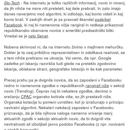
- Na internetu je toliko različnih informacij, novic in mnenj,
Slo-Tech
da jih nihče ne more niti preleteti, kaj šele prebrati. In zato imajo
danes neverjetno moč algoritmi, ki odločajo, kaj bomo videli in kaj
bomo brali. V zadnjih dneh je za pravcati škandal
poskrbel
Facebook
, ki naj bi namenoma nižje rangiral in redkeje prikazoval
republikansko obarvane novice v ameriški predsedniški bitki.
Vmešal se je
celo Senat
.
Nobena skrivnost ni, da na internetu živimo v majhnem mehurčku.
Dokler je ta vsaj približno reprezentativen in odslikava realnost, se
s tem nihče pretirano ne ukvarja. Vsi vemo, da npr. Google
zadetke pri iskanju razvršča tudi glede na preteklo zgodovino
iskanja, obiskane strani, geografsko lokacijo in še kak parameter.
Precej prahu pa je dvignila novica, da so zaposleni v Facebooku
redno in namenoma zgodbe o republikancih
rangirali niže
v sekciji
novic (Trending). Čeprav naj bi nekatere zgodbe, denimo o
srečanju
CPAC
organsko kotirale više, so jih prestavili niže.
Organska kotacija tu pomeni uvrstitev, kot jo izračunajo v principu
nevtralni algoritmi. Nekateri nekdanji zaposleni v Facebooku
priznavajo, da je bila njihova naloga namerno vrivanje manj
aktualnih zgodb v sekcijo aktualnih novic, da bi dvignili vtis
nevtralnosti ali izboljšali javno podobo Facebooka (z npr. novicami
o sirskih beguncih).