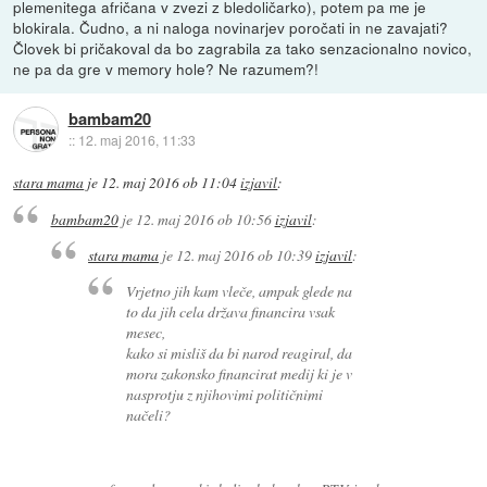
plemenitega afričana v zvezi z bledoličarko), potem pa me je
blokirala. Čudno, a ni naloga novinarjev poročati in ne zavajati?
Človek bi pričakoval da bo zagrabila za tako senzacionalno novico,
ne pa da gre v memory hole? Ne razumem?!
bambam20
::
12. maj 2016, 11:33
stara mama
je
12. maj 2016 ob 11:04
izjavil
:
bambam20
je
12. maj 2016 ob 10:56
izjavil
:
stara mama
je
12. maj 2016 ob 10:39
izjavil
:
Vrjetno jih kam vleče, ampak glede na
to da jih cela država financira vsak
mesec,
kako si misliš da bi narod reagiral, da
mora zakonsko financirat medij ki je v
nasprotju z njihovimi političnimi
načeli?