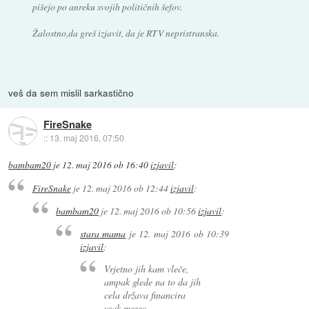
pišejo po anreku svojih političnih šefov.
Žalostno,da greš izjavit, da je RTV nepristranska.
veš da sem mislil sarkastično
FireSnake
::
13. maj 2016, 07:50
bambam20
je
12. maj 2016 ob 16:40
izjavil
:
FireSnake
je
12. maj 2016 ob 12:44
izjavil
:
bambam20
je
12. maj 2016 ob 10:56
izjavil
:
stara mama
je
12. maj 2016 ob 10:39
izjavil
:
Vrjetno jih kam vleče,
ampak glede na to da jih
cela država financira
vsak mesec,