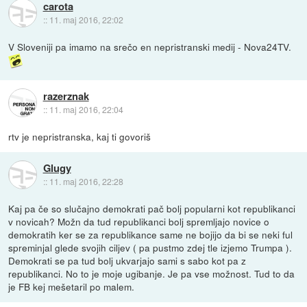
carota
::
11. maj 2016, 22:02
V Sloveniji pa imamo na srečo en nepristranski medij - Nova24TV.
razerznak
::
11. maj 2016, 22:04
rtv je nepristranska, kaj ti govoriš
Glugy
::
11. maj 2016, 22:28
Kaj pa če so slučajno demokrati pač bolj popularni kot republikanci
v novicah? Možn da tud republikanci bolj spremljajo novice o
demokratih ker se za republikance same ne bojijo da bi se neki ful
spreminjal glede svojih ciljev ( pa pustmo zdej tle izjemo Trumpa ).
Demokrati se pa tud bolj ukvarjajo sami s sabo kot pa z
republikanci. No to je moje ugibanje. Je pa vse možnost. Tud to da
je FB kej mešetaril po malem.