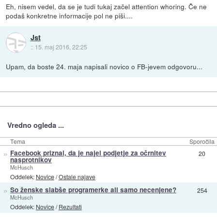
Eh, nisem vedel, da se je tudi tukaj začel attention whoring. Če ne
podaš konkretne informacije pol ne piši....
Jst
::
15. maj 2016, 22:25
Upam, da boste 24. maja napisali novico o FB-jevem odgovoru...
Vredno ogleda ...
Tema
Sporočila
»
Facebook priznal, da je najel podjetje za očrnitev
20
nasprotnikov
McHusch
Oddelek:
Novice
/
Ostale najave
»
So ženske slabše programerke ali samo necenjene?
254
McHusch
Oddelek:
Novice
/
Rezultati