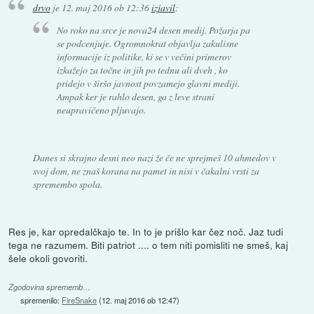
drvo
je
12. maj 2016 ob 12:36
izjavil
:
No roko na srce je nova24 desen medij. Požarja pa
se podcenjuje. Ogromnokrat objavlja zakulisne
informacije iz politike, ki se v večini primerov
izkažejo za točne in jih po tednu ali dveh , ko
pridejo v širšo javnost povzamejo glavni mediji.
Ampak ker je rahlo desen, ga z leve strani
neupravičeno pljuvajo.
Danes si skrajno desni neo nazi že če ne sprejmeš 10 ahmedov v
svoj dom, ne znaš korana na pamet in nisi v čakalni vrsti za
spremembo spola.
Res je, kar opredalčkajo te. In to je prišlo kar čez noč. Jaz tudi
tega ne razumem. Biti patriot .... o tem niti pomisliti ne smeš, kaj
šele okoli govoriti.
Zgodovina sprememb…
spremenilo:
FireSnake
(
12. maj 2016 ob 12:47
)