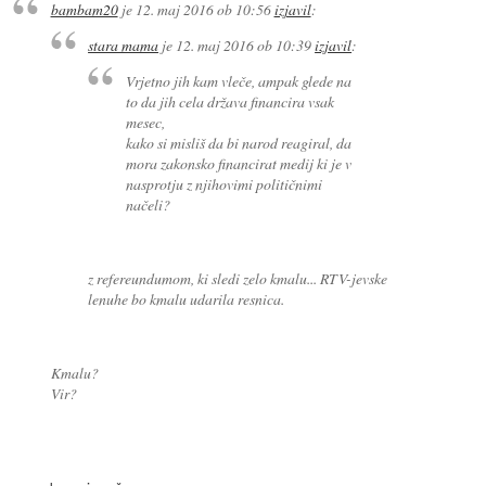
bambam20
je
12. maj 2016 ob 10:56
izjavil
:
stara mama
je
12. maj 2016 ob 10:39
izjavil
:
Vrjetno jih kam vleče, ampak glede na
to da jih cela država financira vsak
mesec,
kako si misliš da bi narod reagiral, da
mora zakonsko financirat medij ki je v
nasprotju z njihovimi političnimi
načeli?
z refereundumom, ki sledi zelo kmalu... RTV-jevske
lenuhe bo kmalu udarila resnica.
Kmalu?
Vir?