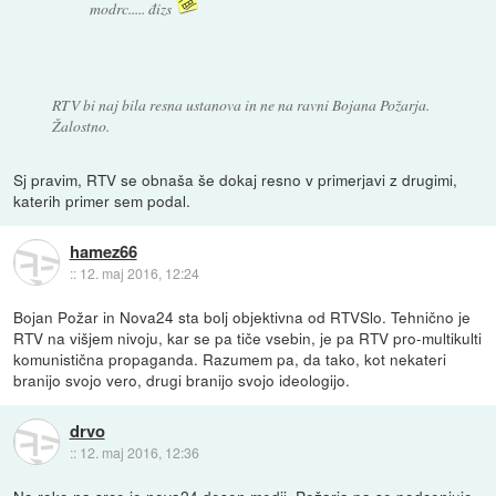
modrc..... đizs
RTV bi naj bila resna ustanova in ne na ravni Bojana Požarja.
Žalostno.
Sj pravim, RTV se obnaša še dokaj resno v primerjavi z drugimi,
katerih primer sem podal.
hamez66
::
12. maj 2016, 12:24
Bojan Požar in Nova24 sta bolj objektivna od RTVSlo. Tehnično je
RTV na višjem nivoju, kar se pa tiče vsebin, je pa RTV pro-multikulti
komunistična propaganda. Razumem pa, da tako, kot nekateri
branijo svojo vero, drugi branijo svojo ideologijo.
drvo
::
12. maj 2016, 12:36