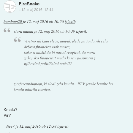
FireSnake
::
12. maj 2016, 12:44
bambam20
je
12. maj 2016 ob 10:56
izjavil
:
stara mama
je
12. maj 2016 ob 10:39
izjavil
:
Vrjetno jih kam vleče, ampak glede na to da jih cela
država financira vsak mesec,
kako si misliš da bi narod reagiral, da mora
zakonsko financirat medij ki je v nasprotju z
njihovimi političnimi načeli?
z refereundumom, ki sledi zelo kmalu... RTV-jevske lenuhe bo
kmalu udarila resnica.
Kmalu?
Vir?
_dice7
je
12. maj 2016 ob 12:38
izjavil
: