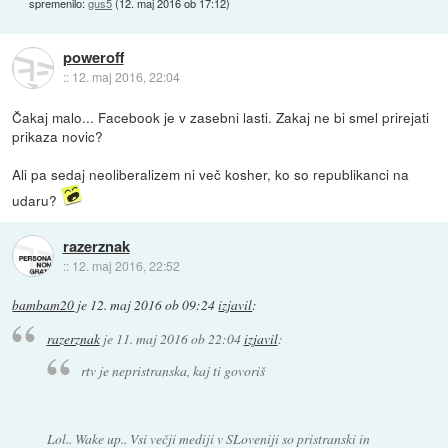
spremenilo:
gus5
(
12. maj 2016 ob 17:12
)
poweroff
::
12. maj 2016, 22:04
Čakaj malo... Facebook je v zasebni lasti. Zakaj ne bi smel prirejati
prikaza novic?
Ali pa sedaj neoliberalizem ni več kosher, ko so republikanci na
udaru?
razerznak
::
12. maj 2016, 22:52
bambam20
je
12. maj 2016 ob 09:24
izjavil
:
razerznak
je
11. maj 2016 ob 22:04
izjavil
:
rtv je nepristranska, kaj ti govoriš
Lol.. Wake up.. Vsi večji mediji v SLoveniji so pristranski in