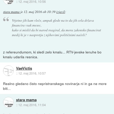
::
12. maj 2016, 10:56
stara mama
je
12. maj 2016 ob 10:39
izjavil
:
Vrjetno jih kam vleče, ampak glede na to da jih cela država
financira vsak mesec,
kako si misliš da bi narod reagiral, da mora zakonsko financirat
medij ki je v nasprotju z njihovimi političnimi načeli?
z refereundumom, ki sledi zelo kmalu... RTV-jevske lenuhe bo
kmalu udarila resnica.
VaeVictis
::
12. maj 2016, 10:57
Realno gledano čisto nepristranskega novinarja ni in ga ne more
biti...
stara mama
::
12. maj 2016, 11:04