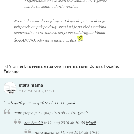
z refereundumom, ki sledi zelo kmalu... RTV-jevske
lenuhe bo kmalu udarila resnica.
No js tud upam, da se jih enkrat skine ali pa vsaj obvezni
prispevek, ampak po drugi strani mi je pa všeč ne takšna
komercialna naravnanost, kot je povsod drugod: Vauuu
ŠOKANTNO, odvrgla je modrc..... đizs
RTV bi naj bila resna ustanova in ne na ravni Bojana Požarja.
Žalostno.
stara mama
::
12. maj 2016, 11:53
bambam20
je
12. maj 2016 ob 11:33
izjavil
:
stara mama
je
12. maj 2016 ob 11:04
izjavil
:
bambam20
je
12. maj 2016 ob 10:56
izjavil
:
stara mama
je
12. maj 2016 ob 10:39