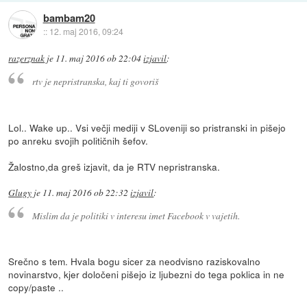
bambam20
::
12. maj 2016, 09:24
razerznak
je
11. maj 2016 ob 22:04
izjavil
:
rtv je nepristranska, kaj ti govoriš
Lol.. Wake up.. Vsi večji mediji v SLoveniji so pristranski in pišejo
po anreku svojih političnih šefov.
Žalostno,da greš izjavit, da je RTV nepristranska.
Glugy
je
11. maj 2016 ob 22:32
izjavil
:
Mislim da je politiki v interesu imet Facebook v vajetih.
Srečno s tem. Hvala bogu sicer za neodvisno raziskovalno
novinarstvo, kjer določeni pišejo iz ljubezni do tega poklica in ne
copy/paste ..