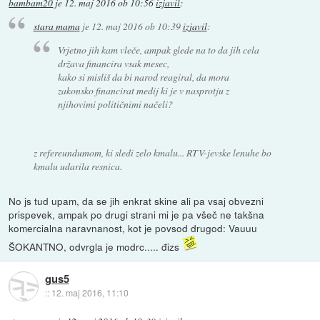
bambam20
je
12. maj 2016 ob 10:56
izjavil
:
stara mama
je
12. maj 2016 ob 10:39
izjavil
:
Vrjetno jih kam vleče, ampak glede na to da jih cela
država financira vsak mesec,
kako si misliš da bi narod reagiral, da mora
zakonsko financirat medij ki je v nasprotju z
njihovimi političnimi načeli?
z refereundumom, ki sledi zelo kmalu... RTV-jevske lenuhe bo
kmalu udarila resnica.
No js tud upam, da se jih enkrat skine ali pa vsaj obvezni
prispevek, ampak po drugi strani mi je pa všeč ne takšna
komercialna naravnanost, kot je povsod drugod: Vauuu
ŠOKANTNO, odvrgla je modrc..... đizs
gus5
::
12. maj 2016, 11:10