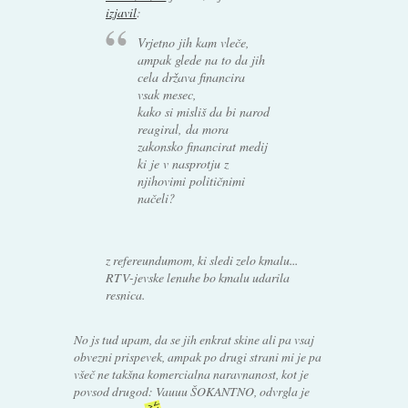
izjavil
:
Vrjetno jih kam vleče,
ampak glede na to da jih
cela država financira
vsak mesec,
kako si misliš da bi narod
reagiral, da mora
zakonsko financirat medij
ki je v nasprotju z
njihovimi političnimi
načeli?
z refereundumom, ki sledi zelo kmalu...
RTV-jevske lenuhe bo kmalu udarila
resnica.
No js tud upam, da se jih enkrat skine ali pa vsaj
obvezni prispevek, ampak po drugi strani mi je pa
všeč ne takšna komercialna naravnanost, kot je
povsod drugod: Vauuu ŠOKANTNO, odvrgla je