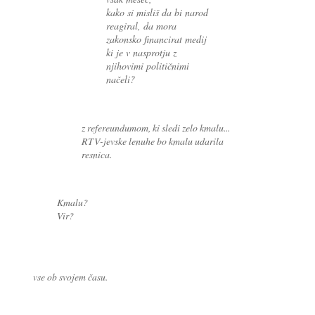
kako si misliš da bi narod
reagiral, da mora
zakonsko financirat medij
ki je v nasprotju z
njihovimi političnimi
načeli?
z refereundumom, ki sledi zelo kmalu...
RTV-jevske lenuhe bo kmalu udarila
resnica.
Kmalu?
Vir?
vse ob svojem času.