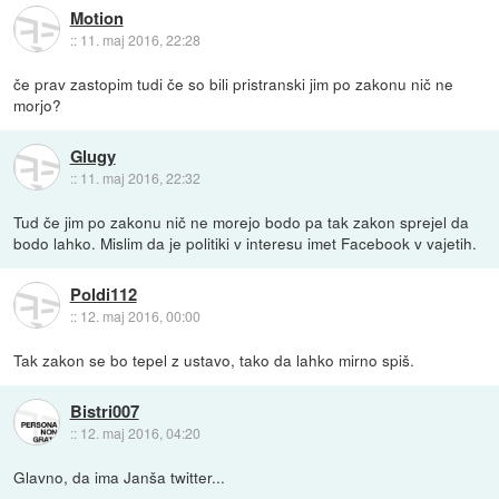
Motion
::
11. maj 2016, 22:28
če prav zastopim tudi če so bili pristranski jim po zakonu nič ne
morjo?
Glugy
::
11. maj 2016, 22:32
Tud če jim po zakonu nič ne morejo bodo pa tak zakon sprejel da
bodo lahko. Mislim da je politiki v interesu imet Facebook v vajetih.
Poldi112
::
12. maj 2016, 00:00
Tak zakon se bo tepel z ustavo, tako da lahko mirno spiš.
Bistri007
::
12. maj 2016, 04:20
Glavno, da ima Janša twitter...