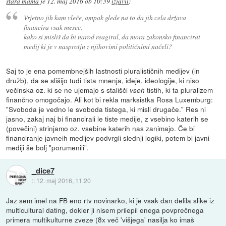
stara mama
je
12. maj 2016 ob 10:39
izjavil
:
Vrjetno jih kam vleče, ampak glede na to da jih cela država
financira vsak mesec,
kako si misliš da bi narod reagiral, da mora zakonsko financirat
medij ki je v nasprotju z njihovimi političnimi načeli?
Saj to je ena pomembnejših lastnosti pluralističnih medijev (in
družb), da se slišijo tudi tista mnenja, ideje, ideologije, ki niso
večinska oz. ki se ne ujemajo s stališči
tistih, ki ta pluralizem
vseh
finančno omogočajo. Ali kot bi rekla marksistka Rosa Luxemburg:
"Svoboda je vedno le svoboda tistega, ki misli drugače." Res ni
jasno, zakaj naj bi financirali le tiste medije, z vsebino katerih se
(povečini) strinjamo oz. vsebine katerih nas zanimajo. Če bi
financiranje javneih medijev podvrgli slednji logiki, potem bi javni
mediji še bolj "porumenili".
_dice7
::
12. maj 2016, 11:20
Jaz sem imel na FB eno rtv novinarko, ki je vsak dan delila slike iz
multicultural dating, dokler ji nisem prilepil enega povprečnega
primera multikulturne zveze (8x več 'višjega' nasilja ko imaš