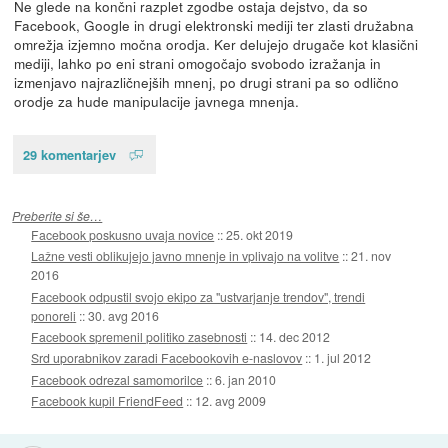
Ne glede na končni razplet zgodbe ostaja dejstvo, da so
Facebook, Google in drugi elektronski mediji ter zlasti družabna
omrežja izjemno močna orodja. Ker delujejo drugače kot klasični
mediji, lahko po eni strani omogočajo svobodo izražanja in
izmenjavo najrazličnejših mnenj, po drugi strani pa so odlično
orodje za hude manipulacije javnega mnenja.
29 komentarjev
Preberite si še…
Facebook poskusno uvaja novice
::
25. okt 2019
Lažne vesti oblikujejo javno mnenje in vplivajo na volitve
::
21. nov
2016
Facebook odpustil svojo ekipo za "ustvarjanje trendov", trendi
ponoreli
::
30. avg 2016
Facebook spremenil politiko zasebnosti
::
14. dec 2012
Srd uporabnikov zaradi Facebookovih e-naslovov
::
1. jul 2012
Facebook odrezal samomorilce
::
6. jan 2010
Facebook kupil FriendFeed
::
12. avg 2009