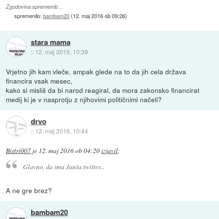
Zgodovina sprememb…
spremenilo:
bambam20
(
12. maj 2016 ob 09:26
)
stara mama
::
12. maj 2016, 10:39
Vrjetno jih kam vleče, ampak glede na to da jih cela država
financira vsak mesec,
kako si misliš da bi narod reagiral, da mora zakonsko financirat
medij ki je v nasprotju z njihovimi političnimi načeli?
drvo
::
12. maj 2016, 10:44
Bistri007
je
12. maj 2016 ob 04:20
izjavil
:
Glavno, da ima Janša twitter...
A ne gre brez?
bambam20