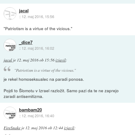
jacal
::
12. maj 2016, 15:56
"Patriotism is a virtue of the vicious."
_dice7
::
12. maj 2016, 16:02
jacal
je
12. maj 2016 ob 15:56
izjavil
:
"Patriotism is a virtue of the vicious."
je rekel homoseksualec na paradi ponosa.
Pojdi to Šlomotu v Izrael razložit. Samo pazi da te ne zaprejo
zaradi antisemitizma.
bambam20
::
12. maj 2016, 16:40
FireSnake
je
12. maj 2016 ob 12:44
izjavil
: