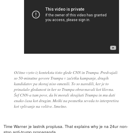
Očitno vzeto iz konteksta tisto glede CNN in Trumpa. Predvajali
so 50-minutne govore Trumpa v začetku kampanje, drugih
kandidatov pa skoraj niso omenili. To so naredili, ker je to
prinašalo gledanost in ker so Trumpa obravnavali kot klovna.
Šef CNN-a tam pove, da bi morali skrajšati Trumpa in mu dati
enako časa kot drugim. Moški na posnetku seveda to interpretira
kot vplivanje na volitve. Smešno.
Time Warner je lastnik proplusa. That explains why je na 24ur non-
stop anti-trump propaganda.