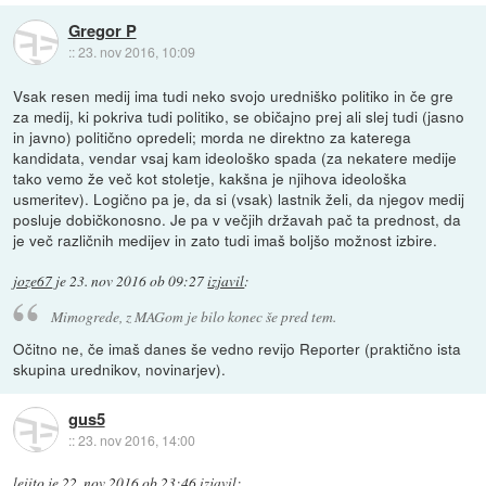
Gregor P
::
23. nov 2016, 10:09
Vsak resen medij ima tudi neko svojo uredniško politiko in če gre
za medij, ki pokriva tudi politiko, se običajno prej ali slej tudi (jasno
in javno) politično opredeli; morda ne direktno za katerega
kandidata, vendar vsaj kam ideološko spada (za nekatere medije
tako vemo že več kot stoletje, kakšna je njihova ideološka
usmeritev). Logično pa je, da si (vsak) lastnik želi, da njegov medij
posluje dobičkonosno. Je pa v večjih državah pač ta prednost, da
je več različnih medijev in zato tudi imaš boljšo možnost izbire.
joze67
je
23. nov 2016 ob 09:27
izjavil
:
Mimogrede, z MAGom je bilo konec še pred tem.
Očitno ne, če imaš danes še vedno revijo Reporter (praktično ista
skupina urednikov, novinarjev).
gus5
::
23. nov 2016, 14:00
leiito
je
22. nov 2016 ob 23:46
izjavil
: