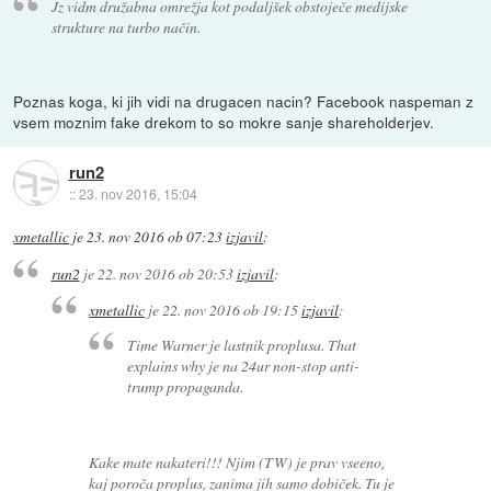
Jz vidm družabna omrežja kot podaljšek obstoječe medijske
strukture na turbo način.
Poznas koga, ki jih vidi na drugacen nacin? Facebook naspeman z
vsem moznim fake drekom to so mokre sanje shareholderjev.
run2
::
23. nov 2016, 15:04
xmetallic
je
23. nov 2016 ob 07:23
izjavil
:
run2
je
22. nov 2016 ob 20:53
izjavil
:
xmetallic
je
22. nov 2016 ob 19:15
izjavil
:
Time Warner je lastnik proplusa. That
explains why je na 24ur non-stop anti-
trump propaganda.
Kake mate nakateri!!! Njim (TW) je prav vseeno,
kaj poroča proplus, zanima jih samo dobiček. Tu je