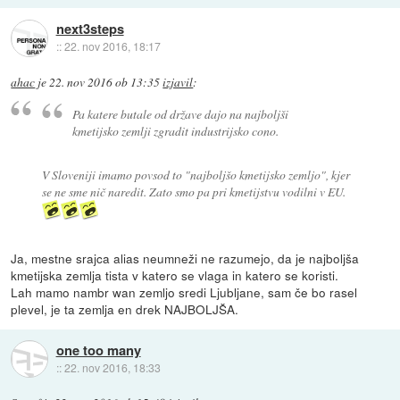
next3steps
::
22. nov 2016, 18:17
ahac
je
22. nov 2016 ob 13:35
izjavil
:
Pa katere butale od države dajo na najboljši
kmetijsko zemlji zgradit industrijsko cono.
V Sloveniji imamo povsod to "najboljšo kmetijsko zemljo", kjer
se ne sme nič naredit. Zato smo pa pri kmetijstvu vodilni v EU.
Ja, mestne srajca alias neumneži ne razumejo, da je najboljša
kmetijska zemlja tista v katero se vlaga in katero se koristi.
Lah mamo nambr wan zemljo sredi Ljubljane, sam če bo rasel
plevel, je ta zemlja en drek NAJBOLJŠA.
one too many
::
22. nov 2016, 18:33