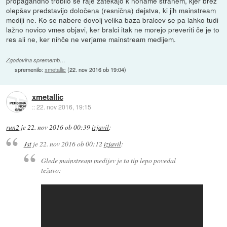
propagandno trobilo se raje zatekajo k noname stranem, kjer brez
olepšav predstavijo določena (resnična) dejstva, ki jih mainstream
mediji ne. Ko se nabere dovolj velika baza bralcev se pa lahko tudi
lažno novico vmes objavi, ker bralci itak ne morejo preveriti če je to
res ali ne, ker nihče ne verjame mainstream medijem.
Zgodovina sprememb…
spremenilo:
xmetallic
(
22. nov 2016 ob 19:04
)
xmetallic
::
22. nov 2016, 19:15
run2
je
22. nov 2016 ob 00:39
izjavil
:
Jst
je
22. nov 2016 ob 00:12
izjavil
:
Glede mainstream medijev je ta tip lepo povedal
težavo: