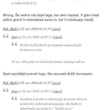
te lahko briše S-T).
Wrong. Še vedno nisi dojel tega, kar sem napisal. V glavi imaš
očitno granit in kokodakaš samo to, kar ti narekujejo mediji.
PaX_MaN
je
22. nov 2016 ob 13:37
izjavil
:
Grey
je
22. nov 2016 ob 01:11
izjavil
:
Twitter in Facebook sta trenutno najmočnejša
foruma na svetu.
Ni res. 140 znakov ni nikakršen forum, lajkanje tudi ne.
Spet razmišljaš preveč togo. Ne razumeš širših konceptov.
PaX_MaN
je
22. nov 2016 ob 13:37
izjavil
:
Grey
je
22. nov 2016 ob 01:11
izjavil
:
Zaenkrat je preko te tehnologije še možno hitro in
učinkovito razkrivati demagogijo. Ko bodo to
tehnologijo na račun tzv. "lažnih novic"