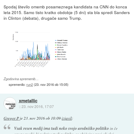
Spodaj število omemb posameznega kandidata na CNN do konca
leta 2015. Samo tisto kratko obdobje (5 dni) sta bla spredi Sanders
in Clinton (debata), drugače samo Trump.
Zgodovina sprememb…
spremenilo:
run2
(
23. nov 2016 ob 15:05
)
xmetallic
::
23. nov 2016, 17:07
Gregor P
je
23. nov 2016 ob 10:09
izjavil
:
Vsak resen medij ima tudi neko svojo uredniško politiko
in če
gre za medij, ki pokriva tudi politiko, se običajno prej ali slej