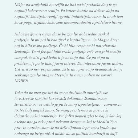
Nikjer na družabnih omrežjih ne boš našel podatka da gre za
najbolj kakovostno zemljo. Pa katere butale od države dajo na
najboljši kmetijsko zemlji zgradit industrijsko cono. In to ob tem
ko se pogovarjamo kako smo nesamozadostni z pridelavo hrane.
Nihče ne govori o tem da se bo zemljo dobesedno šenkal
podjetju. In mi naj bi kao živel v kapitalizmu....in Magne Steyr
naj bi bilo resno podjetje. Če bi bilo resno ne bi potrebovalo
šenkanja. To ni fer..pol lahk vsako podjetje reče evo jz bi zemljo
..ampak če nisi priskledik ti je ne bojo dal. Če pa si pa ni
problem ..je pa to takoj javni interes. Da interes..ne javno dobro.
Ustvaril so nov pojem samo za to da upravičijo neumnosti kot je
šenkanje zemlje Magne Steyr-ju. In o tem noben ne govori.
NOBEN.
Tako da ne men govort da se na družabnih omrežjih vse
izve..Izve se sam tist kar se sliši šokantno, škandalozno;
šovinistično; vse ostalo je pa še manj izpostavljeno v zameno za
to. Ne bolj ampak manj. Še manj je interesa za novice ki
dejansko nekaj pomenijo. Več folku pomen zdej to kaj je kdo kej
osebnostnega reku proti nekomu drugemu..kaj je idealistično
prav in narobe...nam se pa državljanom lepo vmes krade ..pa
nobenga ne briga nič. A mislte da so politiki bumbarji al kaj?