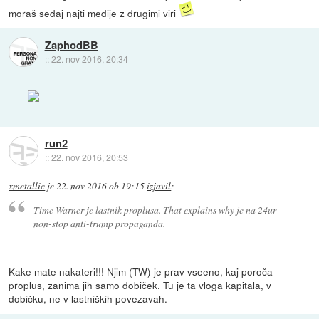
moraš sedaj najti medije z drugimi viri
ZaphodBB
::
22. nov 2016, 20:34
run2
::
22. nov 2016, 20:53
xmetallic
je
22. nov 2016 ob 19:15
izjavil
:
Time Warner je lastnik proplusa. That explains why je na 24ur
non-stop anti-trump propaganda.
Kake mate nakateri!!! Njim (TW) je prav vseeno, kaj poroča
proplus, zanima jih samo dobiček. Tu je ta vloga kapitala, v
dobičku, ne v lastniških povezavah.