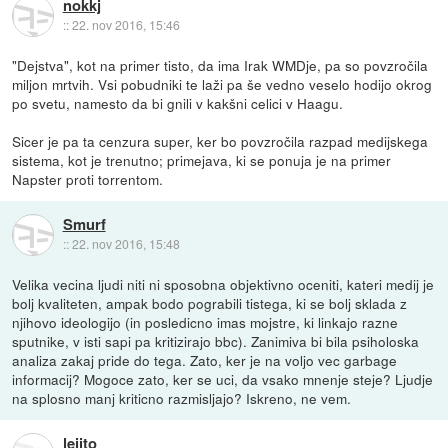
nokkj
::
22. nov 2016, 15:46
"Dejstva", kot na primer tisto, da ima Irak WMDje, pa so povzročila
miljon mrtvih. Vsi pobudniki te laži pa še vedno veselo hodijo okrog
po svetu, namesto da bi gnili v kakšni celici v Haagu.
Sicer je pa ta cenzura super, ker bo povzročila razpad medijskega
sistema, kot je trenutno; primejava, ki se ponuja je na primer
Napster proti torrentom.
Smurf
::
22. nov 2016, 15:48
Velika vecina ljudi niti ni sposobna objektivno oceniti, kateri medij je
bolj kvaliteten, ampak bodo pograbili tistega, ki se bolj sklada z
njihovo ideologijo (in posledicno imas mojstre, ki linkajo razne
sputnike, v isti sapi pa kritizirajo bbc). Zanimiva bi bila psiholoska
analiza zakaj pride do tega. Zato, ker je na voljo vec garbage
informacij? Mogoce zato, ker se uci, da vsako mnenje steje? Ljudje
na splosno manj kriticno razmisljajo? Iskreno, ne vem.
leiito