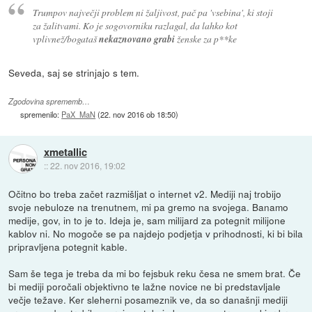
Trumpov največji problem ni žaljivost, pač pa 'vsebina', ki stoji
za žalitvami. Ko je sogovorniku razlagal, da lahko kot
vplivnež/bogataš
nekaznovano grabi
ženske za p**ke
Seveda, saj se strinjajo s tem.
Zgodovina sprememb…
spremenilo:
PaX_MaN
(
22. nov 2016 ob 18:50
)
xmetallic
::
22. nov 2016, 19:02
Očitno bo treba začet razmišljat o internet v2. Mediji naj trobijo
svoje nebuloze na trenutnem, mi pa gremo na svojega. Banamo
medije, gov, in to je to. Ideja je, sam milijard za potegnit milijone
kablov ni. No mogoče se pa najdejo podjetja v prihodnosti, ki bi bila
pripravljena potegnit kable.
Sam še tega je treba da mi bo fejsbuk reku česa ne smem brat. Če
bi mediji poročali objektivno te lažne novice ne bi predstavljale
večje težave. Ker sleherni posameznik ve, da so današnji mediji