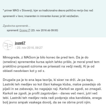
* primer MAG v Sloveniji, kjer so tradicionalno desno politično revijo čez noč
spremenili v levo; imanenten in iminenten konec je bil neizbežen.
Zgodovina sprememb…
spremenil:
Gregor P
(
23. nov 2016 ob 09:00
)
joze67
::
23. nov 2016, 09:27
Mimogrede, z MAGom je bilo konec še pred tem. Da je do
(smešne) spremembe kursa sploh lahko prišlo, je moral pred tem
praktično propasti oziroma se prisesati na večji medij. Ki je od
oblasti neodvisen kot y od x.
Drugače pa je to ena lepa teorija, ki sicer ne drži. Je pa lepa.
Lastniki teh medijev so kot člani kakega kluba, malce posedajo ob
pijači in se zabavajo, ko nagajajo raji. Karkoli se zgodi, so zmagali.
Karkoli se zgodi, je profit zagotovljen - danes več meni, jutri več
tebi. Lastniki teh medijev reda radi podprejo oba kandidata, enega
bolj javno ampak vsakega dovolj, da se ne obrne proti njim.