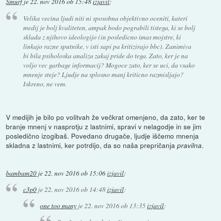
Smurf
je
22. nov 2016 ob 15:48
izjavil
:
Velika vecina ljudi niti ni sposobna objektivno oceniti, kateri
medij je bolj kvaliteten, ampak bodo pograbili tistega, ki se bolj
sklada z njihovo ideologijo (in posledicno imas mojstre, ki
linkajo razne sputnike, v isti sapi pa kritizirajo bbc). Zanimiva
bi bila psiholoska analiza zakaj pride do tega. Zato, ker je na
voljo vec garbage informacij? Mogoce zato, ker se uci, da vsako
mnenje steje? Ljudje na splosno manj kriticno razmisljajo?
Iskreno, ne vem.
V medijih je bilo po volitvah že večkrat omenjeno, da zato, ker te
branje mnenj v nasprotju z lastnimi, spravi v nelagodje in se jim
posledično izogibaš. Povedano drugače, ljudje iščemo mnenja
skladna z lastnimi, ker potrdijo, da so naša prepričanja
.
pravilna
bambam20
je
22. nov 2016 ob 15:06
izjavil
:
c3p0
je
22. nov 2016 ob 14:48
izjavil
:
one too many
je
22. nov 2016 ob 13:35
izjavil
: