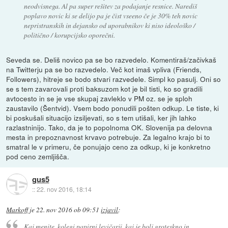
neodvisnega. Al pa super rešitev za podajanje resnice. Narediš
poplavo novic ki se delijo pa je čist vseeno če je 30% teh novic
nepristranskih in dejansko od uporabnikov ki niso ideološko /
politično / korupcijsko oporečni.
Seveda se. Deliš novico pa se bo razvedelo. Komentiraš/začivkaš
na Twitterju pa se bo razvedelo. Več kot imaš vpliva (Friends,
Followers), hitreje se bodo stvari razvedele. Simpl ko pasulj. Oni so
se s tem zavarovali proti baksuzom kot je bil tisti, ko so gradili
avtocesto in se je vse skupaj zavleklo v PM oz. se je sploh
zaustavilo (Šentvid). Vsem bodo ponudili pošten odkup. Le tiste, ki
bi poskušali situacijo izsiljevati, so s tem utišali, ker jih lahko
razlastninijo. Tako, da je to popolnoma OK. Slovenija pa delovna
mesta in prepoznavnost krvavo potrebuje. Za legalno krajo bi to
smatral le v primeru, če ponujajo ceno za odkup, ki je konkretno
pod ceno zemljišča.
gus5
::
22. nov 2016, 18:14
Markoff
je
22. nov 2016 ob 09:51
izjavil
:
Kaj menite, kolegi papirni levičarji, kaj je bolj groteskno in