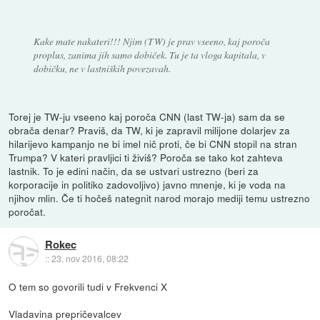
Kake mate nakateri!!! Njim (TW) je prav vseeno, kaj poroča
proplus, zanima jih samo dobiček. Tu je ta vloga kapitala, v
dobičku, ne v lastniških povezavah.
Torej je TW-ju vseeno kaj poroča CNN (last TW-ja) sam da se
obrača denar? Praviš, da TW, ki je zapravil milijone dolarjev za
hilarijevo kampanjo ne bi imel nič proti, če bi CNN stopil na stran
Trumpa? V kateri pravljici ti živiš? Poroča se tako kot zahteva
lastnik. To je edini način, da se ustvari ustrezno (beri za
korporacije in politiko zadovoljivo) javno mnenje, ki je voda na
njihov mlin. Če ti hočeš nategnit narod morajo mediji temu ustrezno
poročat.
Rokec
::
23. nov 2016, 08:22
O tem so govorili tudi v Frekvenci X
Vladavina prepričevalcev