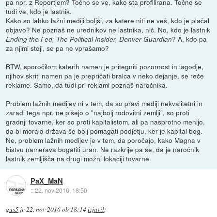
pa npr. z Reportjem? Točno se ve, kako sta profilirana. Točno se
tudi ve, kdo je lastnik.
Kako so lahko lažni mediji boljši, za katere niti ne veš, kdo je plačal
objavo? Ne poznaš ne urednikov ne lastnika, nič. No, kdo je lastnik
? A, kdo pa
Ending the Fed, The Political Insider, Denver Guardian
za njimi stoji, se pa ne vprašamo?
BTW, sporočilom katerih namen je pritegniti pozornost in lagodje,
njihov skriti namen pa je prepričati bralca v neko dejanje, se reče
reklame. Samo, da tudi pri reklami poznaš naročnika.
Problem lažnih medijev ni v tem, da so pravi mediji nekvalitetni in
zaradi tega npr. ne pišejo o "najbolj rodovitni zemlji", so proti
gradnji tovarne, ker so proti kapitalistom, ali pa nasprotno menijo,
da bi morala država še bolj pomagati podjetju, ker je kapital bog.
Ne, problem lažnih medijev je v tem, da poročajo, kako Magna v
bistvu namerava bogatiti uran. Ne razkrije pa se, da je naročnik
lastnik zemljišča na drugi možni lokaciji tovarne.
PaX_MaN
::
22. nov 2016, 18:50
gus5
je
22. nov 2016 ob 18:14
izjavil
: