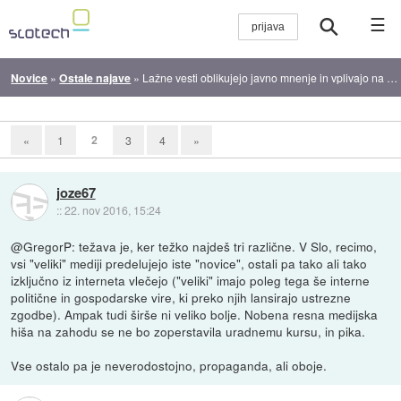
☰
Novice
»
Ostale najave
»
Lažne vesti oblikujejo javno mnenje in vplivajo na volitve
2
«
1
3
4
»
joze67
::
22. nov 2016, 15:24
@GregorP: težava je, ker težko najdeš tri različne. V Slo, recimo,
vsi "veliki" mediji predelujejo iste "novice", ostali pa tako ali tako
izključno iz interneta vlečejo ("veliki" imajo poleg tega še interne
politične in gospodarske vire, ki preko njih lansirajo ustrezne
zgodbe). Ampak tudi širše ni veliko bolje. Nobena resna medijska
hiša na zahodu se ne bo zoperstavila uradnemu kursu, in pika.
Vse ostalo pa je neverodostojno, propaganda, ali oboje.