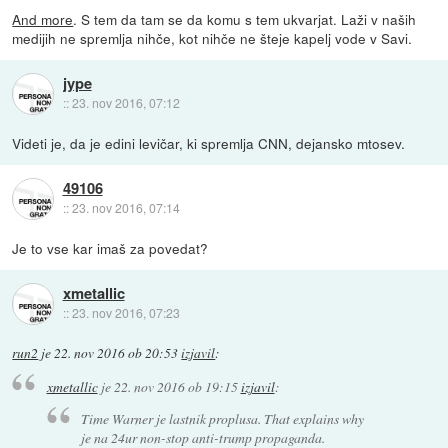
And more
. S tem da tam se da komu s tem ukvarjat. Laži v naših
medijih ne spremlja nihče, kot nihče ne šteje kapelj vode v Savi.
jype
::
23. nov 2016, 07:12
Videti je, da je edini levičar, ki spremlja CNN, dejansko mtosev.
49106
::
23. nov 2016, 07:14
Je to vse kar imaš za povedat?
xmetallic
::
23. nov 2016, 07:23
run2
je
22. nov 2016 ob 20:53
izjavil
:
xmetallic
je
22. nov 2016 ob 19:15
izjavil
:
Time Warner je lastnik proplusa. That explains why
je na 24ur non-stop anti-trump propaganda.