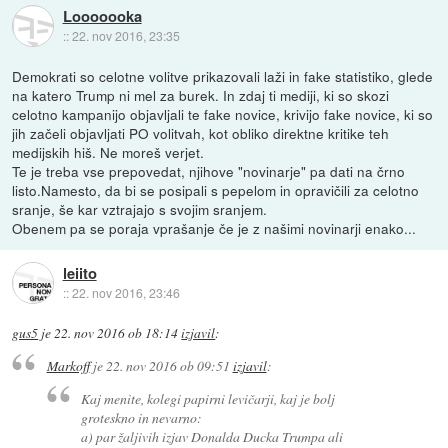
Looooooka
::
22. nov 2016, 23:35
Demokrati so celotne volitve prikazovali laži in fake statistiko, glede
na katero Trump ni mel za burek. In zdaj ti mediji, ki so skozi
celotno kampanijo objavljali te fake novice, krivijo fake novice, ki so
jih začeli objavljati PO volitvah, kot obliko direktne kritike teh
medijskih hiš. Ne moreš verjet.
Te je treba vse prepovedat, njihove "novinarje" pa dati na črno
listo.Namesto, da bi se posipali s pepelom in opravičili za celotno
sranje, še kar vztrajajo s svojim sranjem.
Obenem pa se poraja vprašanje če je z našimi novinarji enako...
leiito
::
22. nov 2016, 23:46
gus5
je
22. nov 2016 ob 18:14
izjavil
:
Markoff
je
22. nov 2016 ob 09:51
izjavil
:
Kaj menite, kolegi papirni levičarji, kaj je bolj
groteskno in nevarno:
a) par žaljivih izjav Donalda Ducka Trumpa ali