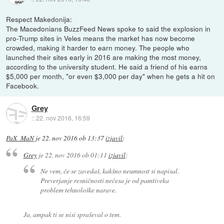
Respect Makedonija:
The Macedonians BuzzFeed News spoke to said the explosion in
pro-Trump sites in Veles means the market has now become
crowded, making it harder to earn money. The people who
launched their sites early in 2016 are making the most money,
according to the university student. He said a friend of his earns
$5,000 per month, "or even $3,000 per day" when he gets a hit on
Facebook.
Grey
::
22. nov 2016, 16:59
PaX_MaN
je
22. nov 2016 ob 13:37
izjavil
:
Grey
je
22. nov 2016 ob 01:11
izjavil
:
Ne vem, če se zavedaš, kakšno neumnost si napisal.
Preverjanje resničnosti nečesa je od pamtiveka
problem tehnološke narave.
Ja, ampak ti se nisi spraševal o tem.