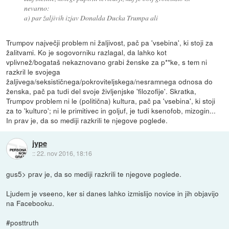
nevarno:
a) par žaljivih izjav Donalda Ducka Trumpa ali
Trumpov največji problem ni žaljivost, pač pa 'vsebina', ki stoji za
žalitvami. Ko je sogovorniku razlagal, da lahko kot
vplivnež/bogataš nekaznovano grabi ženske za p**ke, s tem ni
razkril le svojega
žaljivega/seksističnega/pokroviteljskega/nesramnega odnosa do
ženska, pač pa tudi del svoje življenjske 'filozofije'. Skratka,
Trumpov problem ni le (politična) kultura, pač pa 'vsebina', ki stoji
za to 'kulturo'; ni le primitivec in goljuf, je tudi ksenofob, mizogin...
In prav je, da so mediji razkrili te njegove poglede.
jype
::
22. nov 2016, 18:16
gus5> prav je, da so mediji razkrili te njegove poglede.
Ljudem je vseeno, ker si danes lahko izmislijo novice in jih objavijo
na Facebooku.
#posttruth