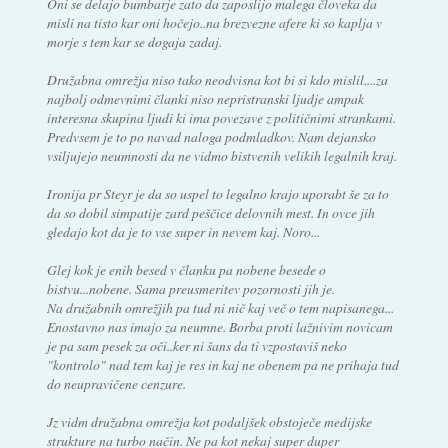
Oni se delajo bumbarje zato da zaposlijo malega človeka da
misli na tisto kar oni hočejo..na brezvezne afere ki so kaplja v
morje s tem kar se dogaja zadaj.
Družabna omrežja niso tako neodvisna kot bi si kdo mislil....za
najbolj odmevnimi članki niso nepristranski ljudje ampak
interesna skupina ljudi ki ima povezave z političnimi strankami.
Predvsem je to po navad naloga podmladkov. Nam dejansko
vsiljujejo neumnosti da ne vidmo bistvenih velikih legalnih kraj.
Ironija pr Steyr je da so uspel to legalno krajo uporabt še za to
da so dobil simpatije zard peščice delovnih mest. In ovce jih
gledajo kot da je to vse super in nevem kaj. Noro...
Glej kok je enih besed v članku pa nobene besede o
bistvu...nobene. Sama preusmeritev pozornosti jih je.
Na družabnih omrežjih pa tud ni nič kaj več o tem napisanega...
Enostavno nas imajo za neumne. Borba proti lažnivim novicam
je pa sam pesek za oči..ker ni šans da ti vzpostaviš neko
"kontrolo" nad tem kaj je res in kaj ne obenem pa ne prihaja tud
do neupravičene cenzure.
Jz vidm družabna omrežja kot podaljšek obstoječe medijske
strukture na turbo način. Ne pa kot nekaj super duper