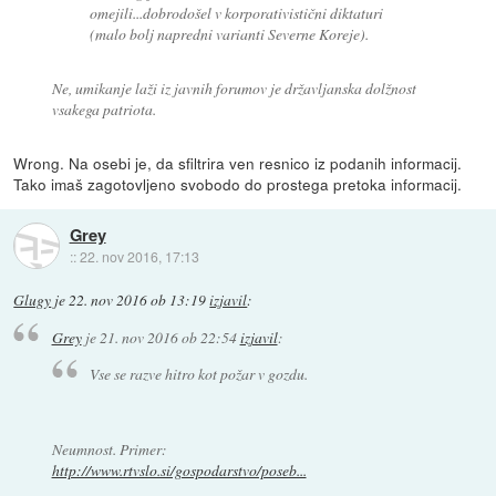
omejili...dobrodošel v korporativistični diktaturi
(malo bolj napredni varianti Severne Koreje).
Ne, umikanje laži iz javnih forumov je državljanska dolžnost
vsakega patriota.
Wrong. Na osebi je, da sfiltrira ven resnico iz podanih informacij.
Tako imaš zagotovljeno svobodo do prostega pretoka informacij.
Grey
::
22. nov 2016, 17:13
Glugy
je
22. nov 2016 ob 13:19
izjavil
:
Grey
je
21. nov 2016 ob 22:54
izjavil
:
Vse se razve hitro kot požar v gozdu.
Neumnost. Primer:
http://www.rtvslo.si/gospodarstvo/poseb...