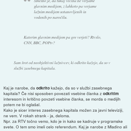
Smešno je, da tukaj večina ne verjame
glavnim medijem, z lahkoto pa verjame
lažnim medijem ustanovljenih in
vodenih po naročilu.
Katerim glavnim medijem pa gre verjeti? Rtvslo,
CNN, BBC, POPtv?
Sam šrot od neobjektivni lažnivcev, ki odkrito kažejo, da so v
službi zasebnega kapitala.
Kaj je narobe, da
kažejo, da so v službi zasebnega
odkrito
kapitala? Če nisi sposoben povezati vsebine članka z
odkritim
interesom in kritično povzeti vsebine članka, se morda o medijih
potem ne bi oglašal.
Kako je sicer interes zasebnega kapitala možen za javni televiziji,
ne vem. V rokah strank - ja, deloma.
Npr. za RTV točno vemo, kdo je in kako se kadruje v programske
svete. O tem smo imeli celo referendum. Kaj je narobe z Mladino ali