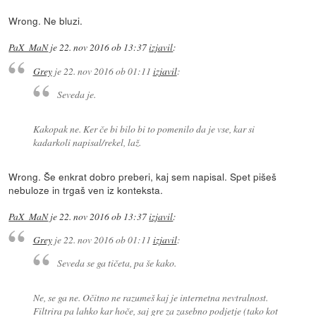
Wrong. Ne bluzi.
PaX_MaN
je
22. nov 2016 ob 13:37
izjavil
:
Grey
je
22. nov 2016 ob 01:11
izjavil
:
Seveda je.
Kakopak ne. Ker če bi bilo bi to pomenilo da je vse, kar si
kadarkoli napisal/rekel, laž.
Wrong. Še enkrat dobro preberi, kaj sem napisal. Spet pišeš
nebuloze in trgaš ven iz konteksta.
PaX_MaN
je
22. nov 2016 ob 13:37
izjavil
:
Grey
je
22. nov 2016 ob 01:11
izjavil
:
Seveda se ga tičeta, pa še kako.
Ne, se ga ne. Očitno ne razumeš kaj je internetna nevtralnost.
Filtrira pa lahko kar hoče, saj gre za zasebno podjetje (tako kot