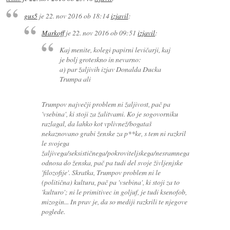
gus5
je
22. nov 2016 ob 18:14
izjavil
:
Markoff
je
22. nov 2016 ob 09:51
izjavil
:
Kaj menite, kolegi papirni levičarji, kaj
je bolj groteskno in nevarno:
a) par žaljivih izjav Donalda Ducka
Trumpa ali
Trumpov največji problem ni žaljivost, pač pa
'vsebina', ki stoji za žalitvami. Ko je sogovorniku
razlagal, da lahko kot vplivnež/bogataš
nekaznovano grabi ženske za p**ke, s tem ni razkril
le svojega
žaljivega/seksističnega/pokroviteljskega/nesramnega
odnosa do ženska, pač pa tudi del svoje življenjske
'filozofije'. Skratka, Trumpov problem ni le
(politična) kultura, pač pa 'vsebina', ki stoji za to
'kulturo'; ni le primitivec in goljuf, je tudi ksenofob,
mizogin... In prav je, da so mediji razkrili te njegove
poglede.