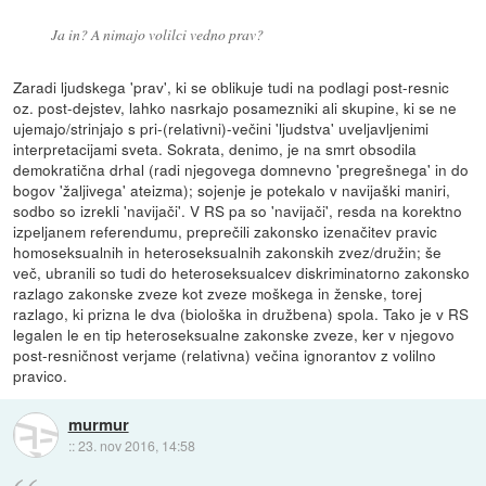
Ja in? A nimajo volilci vedno prav?
Zaradi ljudskega 'prav', ki se oblikuje tudi na podlagi post-resnic
oz. post-dejstev, lahko nasrkajo posamezniki ali skupine, ki se ne
ujemajo/strinjajo s pri-(relativni)-večini 'ljudstva' uveljavljenimi
interpretacijami sveta. Sokrata, denimo, je na smrt obsodila
demokratična drhal (radi njegovega domnevno 'pregrešnega' in do
bogov 'žaljivega' ateizma); sojenje je potekalo v navijaški maniri,
sodbo so izrekli 'navijači'. V RS pa so 'navijači', resda na korektno
izpeljanem referendumu, preprečili zakonsko izenačitev pravic
homoseksualnih in heteroseksualnih zakonskih zvez/družin; še
več, ubranili so tudi do heteroseksualcev diskriminatorno zakonsko
razlago zakonske zveze kot zveze moškega in ženske, torej
razlago, ki prizna le dva (biološka in družbena) spola. Tako je v RS
legalen le en tip heteroseksualne zakonske zveze, ker v njegovo
post-resničnost verjame (relativna) večina ignorantov z volilno
pravico.
murmur
::
23. nov 2016, 14:58