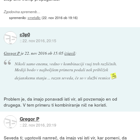
Zgodovina sprememb…
spremenilo:
xmetallic
(
22. nov 2016 ob 19:16
)
c3p0
::
22. nov 2016, 20:15
Gregor P
je
22. nov 2016 ob 15:05
izjavil
:
Nikoli samo enemu, vedno v kombinaciji vsaj treh različnih.
Mediji bodo v najboljšem primeru podali nek približek
dejanskemu stanju ... razen seveda, če so v službi resnice
Problem je, da imajo ponavadi isti vir, ali povzemajo en od
drugega. V tem primeru ti kombiniranje nič ne koristi.
Gregor P
::
22. nov 2016, 20:19
Seveda ti; ugotoviš namreč, da imajo vsi isti vir, kar pomeni, da