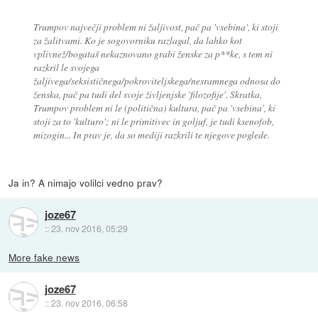
Trumpov največji problem ni žaljivost, pač pa 'vsebina', ki stoji
za žalitvami. Ko je sogovorniku razlagal, da lahko kot
vplivnež/bogataš nekaznovano grabi ženske za p**ke, s tem ni
razkril le svojega
žaljivega/seksističnega/pokroviteljskega/nesramnega odnosa do
ženska, pač pa tudi del svoje življenjske 'filozofije'. Skratka,
Trumpov problem ni le (politična) kultura, pač pa 'vsebina', ki
stoji za to 'kulturo'; ni le primitivec in goljuf, je tudi ksenofob,
mizogin... In prav je, da so mediji razkrili te njegove poglede.
Ja in? A nimajo volilci vedno prav?
joze67
::
23. nov 2016, 05:29
More fake news
joze67
::
23. nov 2016, 06:58