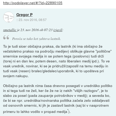
http://podplayer.net/#/?id=22890105
Gregor P
::
23. nov 2016, 08:57
xmetallic
je
23. nov 2016 ob 07:23
izjavil
:
Poroča se tako kot zahteva lastnik.
To je tudi sicer običajna praksa, da lastnik (ki ima običajno že
večstoletno prakso na področju medijev) oblikuje glavne "politične"
smernice svojega medija in se potem tega (poslovno) tudi drži
(torej ni en dan lev, potem desen, nato liberalen medij ipd.). To ve
vsak urednik, novinar, ki se je pridružil/zaposlil na temu mediju in
tudi vsak (resen) bralec/gledalec/uporabnik, ki to upošteva pri
svojem nakupu.
Običajno pa lastnik nima časa dnevno posegati v uredniško politiko
in si tega tudi ne želi, ker če že ne iz nekih "višjih razlogov", je to
slabo za posel (pada zaupanje potrošnikov v medij); a seveda bo,
če bi se npr. uredniška/novinarska politika začela zelo oddaljevati
od osnovnih smernic, ki jih je zastavil lastnik (saj bi v nasprotnem
*
primeru to lahko vodilo v propad medija
).