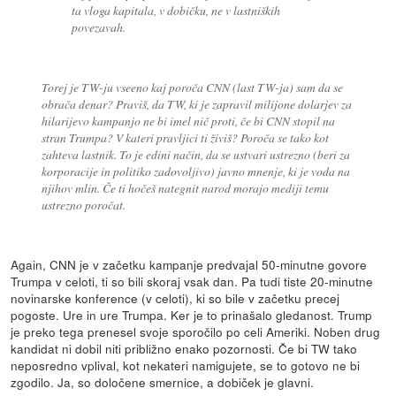
ta vloga kapitala, v dobičku, ne v lastniških
povezavah.
Torej je TW-ju vseeno kaj poroča CNN (last TW-ja) sam da se
obrača denar? Praviš, da TW, ki je zapravil milijone dolarjev za
hilarijevo kampanjo ne bi imel nič proti, če bi CNN stopil na
stran Trumpa? V kateri pravljici ti živiš? Poroča se tako kot
zahteva lastnik. To je edini način, da se ustvari ustrezno (beri za
korporacije in politiko zadovoljivo) javno mnenje, ki je voda na
njihov mlin. Če ti hočeš nategnit narod morajo mediji temu
ustrezno poročat.
Again, CNN je v začetku kampanje predvajal 50-minutne govore
Trumpa v celoti, ti so bili skoraj vsak dan. Pa tudi tiste 20-minutne
novinarske konference (v celoti), ki so bile v začetku precej
pogoste. Ure in ure Trumpa. Ker je to prinašalo gledanost. Trump
je preko tega prenesel svoje sporočilo po celi Ameriki. Noben drug
kandidat ni dobil niti približno enako pozornosti. Če bi TW tako
neposredno vplival, kot nekateri namigujete, se to gotovo ne bi
zgodilo. Ja, so določene smernice, a dobiček je glavni.