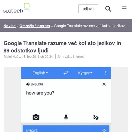
☰
Novice
»
Omrežja / internet
»
Google Translate razume več kot sto jezikov in 99 odstotkov ljudi
Google Translate razume več kot sto jezikov in
99 odstotkov ljudi
Matej Huš
::
18. feb 2016
ob 20:34
Omrežja / internet