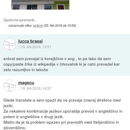
Zgodovina sprememb…
zavarovalo slike:
gzibret
(
25. feb 2016 ob 19:54
)
lucca brassi
::
19. feb 2016, 13:51
enkrat sem prevajal iz korejščine v ang , to pa tako da sem
copy/paste črke iz wikipedije v črkovalnik ki je nato prevedel kar
zelo razumljivo in tekoče
magecu
::
19. feb 2016, 14:37
Glede translate-a sem opazil da ne prevaja zmeraj direktno med
jeziki.
Za nekatere kombinacije jezikov uporablja prevod v angleščino in
potem iz angleščine v drugi jezik.
Mislim da je ta problem opazen pri prevodih med Italijanščino in
slovenščino.