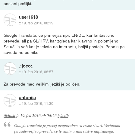
poslani pošiljki.
user1618
::
19. feb 2016, 08:19
Google Translate, če primerjaš npr. EN/DE, kar fantastično
prevede, ali pa SL/HRV, kar zgleda kar klavrno in polomljeno.
Se uči in več kot je teksta na internetu, boljši postaja. Popoln pa
seveda ne bo nikoli.
.:joco:.
::
19. feb 2016, 08:57
Za prevode med velikimi jeziki je odličen.
antonija
::
19. feb 2016, 11:30
tikitoki
je
19. feb 2016 ob 06:26
izjavil
:
Google translate je precej neuporaben za resne stvari. Vecinoma
pa zadovoljivo prevede, ce te zanima sam bistvo napisanega.