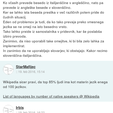
Ko včasih prevede besedo iz italijanščine v angleščino, nato pa
prevede iz angleške besede v slovenščino.
Ker se lahko ista beseda preslika v več različnih potem pride do
čudnih situacij.
Eden od problemov je tudi, da ko tako prevaja preko vmesnega
jezika se ne omeji na isto besedno vrsto.
Tako lahko preide iz samostalnika v pridevnik, kar še poslabša
izbiro prevoda.
Zanimivo, da niso uporabili take omejitve, ki bi bila zelo lahka za
implementirat.
In zanimivo da ne uporabljajo slovarjev, ki obstajajo. Kakor recimo
slovenščina-italijanščina.
StarMafijec
::
19. feb 2016, 15:14
Wikipedia sicer pravi, da top 85% ljudi ima kot materin jezik enega
od 100 jezikov.
List of languages by number of native speakers @ Wikipedia
Irbis
::
19. feb 2016, 16:22