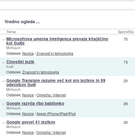
Vredno ogleda ...
Tema
Sporočila
»
Microsoftova umetna inteligenca prevaja kitajščino
75
kot ljudje
McHusch
Oddelek:
Novice
/
Znanost in tehnologija
»
Človeški jezik
73
kuall
Oddelek:
Znanost in tehnologija
»
Google Translate razume več kot sto jezikov in 99
20
odstotkov ljudi
McHusch
Oddelek:
Novice
/
Omrežja / internet
»
Google razvija ribo babilonko
26
McHusch
Oddelek:
Novice
/
Apple iPhone/iPad/iPod
»
Google govori 41 jezikov
30
McHusch
Oddelek:
Novice
/
Omrežja / internet