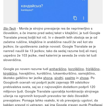
- Morda je strojno prevajanje res še neprimerljivo s
Slo-Tech
človeškim, a če imamo pred seboj tekst v kitajščini, je tudi Google
Translate precej boljši kot nič. In v desetih letih obstoja se je od
začetne ruščine, kitajščine in arabščine naučil že več kot sto
jezikov, če upoštevamo zadnje novosti. Google Translate se je
namreč naučil še 13 jezikov, tako da sedaj razume bolj ali manj
uspešno že 103 jezike, med katerimi je seveda že vrsto let tudi
slovenščina.
Google po novem razume tudi
amharščino
,
korzijščino
,
frizijščino
,
kirgiščino
, havajščino, kurdščino, luksemburščino, samojščino,
škotsko gelščino ter jezike
shona
,
sindhi
,
pashto
in
xhosa
. Po
Googlovih ocenah vsi podprti jeziki zajemajo 99 odstotkov
prebivalstva sveta, saj so z najnovejšim dodatkom podprli 120
milijonov ljudi. Google Translate uporablja kombinacijo strojnega
učenja na ogromnih korpusih prevodov ter delo človeških
prevajalcev. Pomaga lahko vsakdo, ki ob prevajanju ugotovi, da
kakšen prevod ni ustrezen, saj ima Google zraven gumb Predlagaj