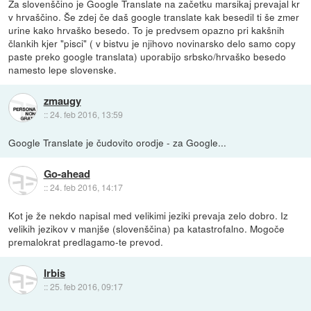
Za slovenščino je Google Translate na začetku marsikaj prevajal kr
v hrvaščino. Še zdej če daš google translate kak besedil ti še zmer
urine kako hrvaško besedo. To je predvsem opazno pri kakšnih
člankih kjer "pisci" ( v bistvu je njihovo novinarsko delo samo copy
paste preko google translata) uporabijo srbsko/hrvaško besedo
namesto lepe slovenske.
zmaugy
::
24. feb 2016, 13:59
Google Translate je čudovito orodje - za Google...
Go-ahead
::
24. feb 2016, 14:17
Kot je že nekdo napisal med velikimi jeziki prevaja zelo dobro. Iz
velikih jezikov v manjše (slovenščina) pa katastrofalno. Mogoče
premalokrat predlagamo-te prevod.
Irbis
::
25. feb 2016, 09:17