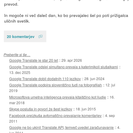
prevod.
In mogoče ni več daleč dan, ko bo prevajalec šel po poti prižigalca
uličnih svetilk.
20 komentarjev
Preberite si še…
Google Translate je star 20 let
::
29. apr 2026
Google Translate odslej simultano prevaja s katerimikoli slušalkami
::
13. dec 2025
Google Translate dobil dodatnih 110 jezikov
::
28. jun 2024
Google Translate podpira slovenščino tudi na fotografijah
::
12. jul
2019
Microsoftova umetna inteligenca prevaja kitajščino kot ljudje
::
16.
mar 2018
Skype posluša in govori že šest jezikov
::
18. jun 2015
Facebook preizkuša avtomatično prevajanje komentarjev
::
4. sep
2011
Google ne bo ukinil Translate API, temveč uvedel zaračunavanje
::
4.
jun 2011