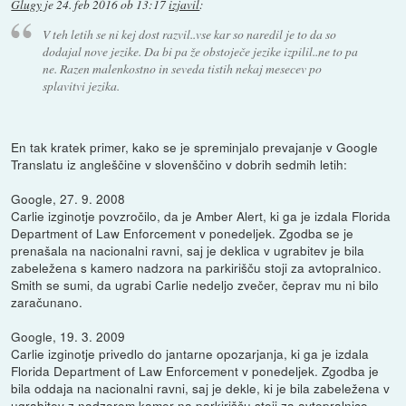
Glugy
je
24. feb 2016 ob 13:17
izjavil
:
V teh letih se ni kej dost razvil..vse kar so naredil je to da so
dodajal nove jezike. Da bi pa že obstoječe jezike izpilil..ne to pa
ne. Razen malenkostno in seveda tistih nekaj mesecev po
splavitvi jezika.
En tak kratek primer, kako se je spreminjalo prevajanje v Google
Translatu iz angleščine v slovenščino v dobrih sedmih letih:
Google, 27. 9. 2008
Carlie izginotje povzročilo, da je Amber Alert, ki ga je izdala Florida
Department of Law Enforcement v ponedeljek. Zgodba se je
prenašala na nacionalni ravni, saj je deklica v ugrabitev je bila
zabeležena s kamero nadzora na parkirišču stoji za avtopralnico.
Smith se sumi, da ugrabi Carlie nedeljo zvečer, čeprav mu ni bilo
zaračunano.
Google, 19. 3. 2009
Carlie izginotje privedlo do jantarne opozarjanja, ki ga je izdala
Florida Department of Law Enforcement v ponedeljek. Zgodba je
bila oddaja na nacionalni ravni, saj je dekle, ki je bila zabeležena v
ugrabitev z nadzorom kamer na parkirišču stoji za avtopralnico.