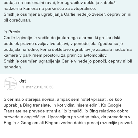
oddaja na nacionalni ravni, ker ugrabitev dekle je zabeležil
nadzorna kamera na parkirišču za avtopralnico.
Smith je osumljena ugrabljanja Carlie nedeljo zvečer, čeprav on ni
bil obračunan.
in Presis:
Carlie izginotje je vodilo do jantarnega alarma, ki ga floridski
oddelek pravne uveljavitve objavi, v ponedeljek. Zgodba se je
oddajala narodno, ker si dekletovo ugrabitev je zapisala nadzorna
kamera v parkirnem prostoru za pralnico avtomobilov.
Smith je osumljen ugrabljenja Carlie v nedeljo ponoči, čeprav ni bil
napaden.
Jst
::
1. mar 2016, 10:53
Sicer malo starejša novica, ampak sem hotel vprašati, če kdo
uporablja Bing translate. In kot vidim, nisem edini. Ko Google
Translate ne prevede strani ali jo izmaliči, jo Bing relativno dobro
prevede v angleščino. Uporabljam pa vedno tako, da prevedem v
Eng in z Googlom ali Bingom vedno dobim precej razumljiv prevod.