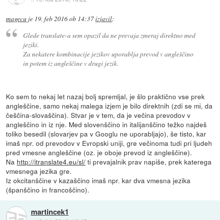
magecu
je
19. feb 2016 ob 14:37
izjavil
:
Glede translate-a sem opazil da ne prevaja zmeraj direktno med
jeziki.
Za nekatere kombinacije jezikov uporablja prevod v angleščino
in potem iz angleščine v drugi jezik.
Ko sem to nekaj let nazaj bolj spremljal, je šlo praktično vse prek
angleščine, samo nekaj malega izjem je bilo direktnih (zdi se mi, da
češčina-slovaščina). Stvar je v tem, da je večina prevodov v
angleščino in iz nje. Med slovenščino in italijanščino težko najdeš
toliko besedil (slovarjev pa v Googlu ne uporabljajo), še tisto, kar
imaš npr. od prevodov v Evropski uniji, gre večinoma tudi pri ljudeh
pred vmesne angleščine (oz. je oboje prevod iz angleščine).
Na
http://itranslate4.eu/sl/
ti prevajalnik prav napiše, prek katerega
vmesnega jezika gre.
Iz okcitanščine v kazaščino imaš npr. kar dva vmesna jezika
(španščino in francoščino).
martincek1