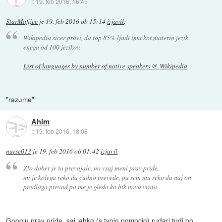
::
19. feb 2016, 16:45
StarMafijec
je
19. feb 2016 ob 15:14
izjavil
:
Wikipedia sicer pravi, da top 85% ljudi ima kot materin jezik
enega od 100 jezikov.
List of languages by number of native speakers @ Wikipedia
"razume"
Ahim
::
19. feb 2016, 18:08
nurse013
je
19. feb 2016 ob 01:42
izjavil
:
Zlo dober je ta prevajalc, no vsaj meni prav pride,
mi je kolega reko da čudno prevede, pa sem mu reko da naj on
predlaga prevod pa me je gledo ko bik nova vrata
Googlu prav pride, saj lahko (s tvojo pomocjo) rudari tudi po