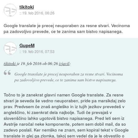
tikitoki
::
19. feb 2016, 06:26
Google translate je precej neuporaben za resne stvari. Vecinoma
pa zadovoljivo prevede, ce te zanima sam bistvo napisanega.
GupeM
::
19. feb 2016, 07:53
tikitoki
je
19. feb 2016 ob 06:26
izjavil
:
Google translate je precej neuporaben za resne stvari. Vecinoma
pa zadovoljivo prevede, ce te zanima sam bistvo napisanega.
Točno to je zanekrat glavni namen Google translate. Za resne
stvari je seveda še vedno neuporaben, pride pa marsikdaj zelo
prav. Predvsem če znaš angleško in iz tujih jezikov prevedeš v
angleščino, ki zaenkrat dela najbolje. Tudi če prevajaš v
slovenščino lahko ugotoviš bistvo napisanega. Pred leti sem iz
Avstrije naročal neke komponente, potem sem dobil mail, da so
zadevo poslali. Ker nemško ne znam, sem kopiral tekst v Google
translate in glej ga zlomka, takoj sem vedel da je le obvestilo o