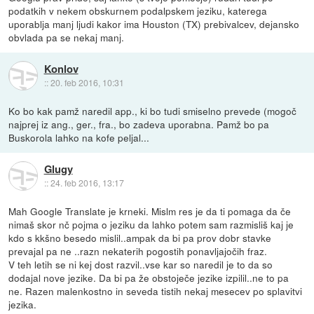
podatkih v nekem obskurnem podalpskem jeziku, katerega
uporablja manj ljudi kakor ima Houston (TX) prebivalcev, dejansko
obvlada pa se nekaj manj.
Konlov
::
20. feb 2016, 10:31
Ko bo kak pamž naredil app., ki bo tudi smiselno prevede (mogoč
najprej iz ang., ger., fra., bo zadeva uporabna. Pamž bo pa
Buskorola lahko na kofe peljal...
Glugy
::
24. feb 2016, 13:17
Mah Google Translate je krneki. Mislm res je da ti pomaga da če
nimaš skor nč pojma o jeziku da lahko potem sam razmisliš kaj je
kdo s kkšno besedo mislil..ampak da bi pa prov dobr stavke
prevajal pa ne ..razn nekaterih pogostih ponavljajočih fraz.
V teh letih se ni kej dost razvil..vse kar so naredil je to da so
dodajal nove jezike. Da bi pa že obstoječe jezike izpilil..ne to pa
ne. Razen malenkostno in seveda tistih nekaj mesecev po splavitvi
jezika.