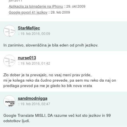
Aplikacija za tolmačenje na iPhonu
::
29. okt 2009
Google govori 41 jezikov
::
28. feb 2009
StarMafijec
::
19. feb 2016, 00:09
In zanimivo, slovenščina je bila eden od prvih jezikov.
nurse013
::
19. feb 2016, 01:42
Zlo dober je ta prevajalc, no vsaj meni prav pride,
mi je kolega reko da čudno prevede, pa sem mu reko da naj on
predlaga prevod pa me je gledo ko bik nova vrata
sandmodnigga
::
19. feb 2016, 02:47
Google Translate MISLI, DA razume več kot sto jezikov in 99
odstotkov ljudi.