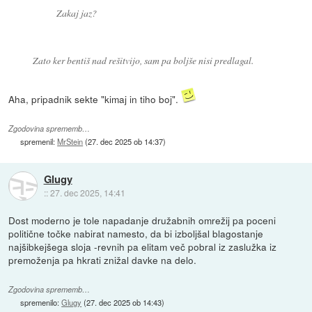
Zakaj jaz?
Zato ker bentiš nad rešitvijo, sam pa boljše nisi predlagal.
Aha, pripadnik sekte "kimaj in tiho boj".
Zgodovina sprememb…
spremenil:
MrStein
(
27. dec 2025 ob 14:37
)
Glugy
::
27. dec 2025, 14:41
Dost moderno je tole napadanje družabnih omrežij pa poceni
politične točke nabirat namesto, da bi izboljšal blagostanje
najšibkejšega sloja -revnih pa elitam več pobral iz zaslužka iz
premoženja pa hkrati znižal davke na delo.
Zgodovina sprememb…
spremenilo:
Glugy
(
27. dec 2025 ob 14:43
)