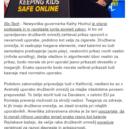
- Newyorška guvernerka Kathy Hochul
je včeraj
Slo-Tech
podpisala in in razglasila junija sprejeti zakon
, ki bo od
upravljavcev družbenih omrežij zahteval prikaz opozoril o
nevarnosti uporabe, podobno kot velja za cigarete. Družbena
omrežja, ki vsebujejo tvegane elemente, med katerimi so tudi
samodejno predvajanje (
), neskončni prikaz novih vsebin
auto-play
(
), štetje všečkov in algoritemski izbor vsebin za
infinite scrolling
prikaz, bodo morala ob prvi uporabi jasno prikazati obvestilo o
tveganjih. Enako opozorilo bodo morala večkrat prikazati tudi
kasneje med normalno uporabo.
Podobno zakonodajo pripravljajo tudi v Kaliforniji, medtem ko so v
Avstraliji uporabo družbenih omrežij za mlajše mladoletne povsem
prepovedali. To želijo storiti tudi na Danskem, v celotni EU pa
Komisija preverja možnosti za strožji nadzor. Tveganja za zdravje,
ki jih imajo družbena omrežja, so zlasti izrazita pri mlajših
uporabnikih. Ameriška zdravstvena stroka je že lani
opozarjala, da
bi morali njihovo uporabo jemati enako resno kot kajenje
.
Raziskave kažejo, da večja raba družbenih omrežij
povečuje
verjetnost za razvoj depresije in anksioznosti
.