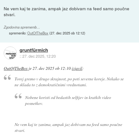
Ne vem kaj te zanima, ampak jaz dobivam na feed samo poučne
stvari.
Zgodovina sprememb…
spremenilo:
OutOfTheBox
(
27. dec 2025 ob 12:12
)
gruntfürmich
::
27. dec 2025, 12:20
OutOfTheBox
je
27. dec 2025 ob 12:10
izjavil
:
Torej gremo v drugo skrajnost, po poti severne koreje. Nekako se
ne sklada to z demokratičnimi vrednotami.
Nobene koristi od bedastih selfijev in kratkih video
posnetkov.
Ne vem kaj te zanima, ampak jaz dobivam na feed samo poučne
stvari.