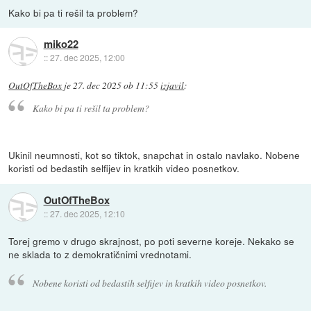
Kako bi pa ti rešil ta problem?
miko22
::
27. dec 2025, 12:00
OutOfTheBox
je
27. dec 2025 ob 11:55
izjavil
:
Kako bi pa ti rešil ta problem?
Ukinil neumnosti, kot so tiktok, snapchat in ostalo navlako. Nobene
koristi od bedastih selfijev in kratkih video posnetkov.
OutOfTheBox
::
27. dec 2025, 12:10
Torej gremo v drugo skrajnost, po poti severne koreje. Nekako se
ne sklada to z demokratičnimi vrednotami.
Nobene koristi od bedastih selfijev in kratkih video posnetkov.