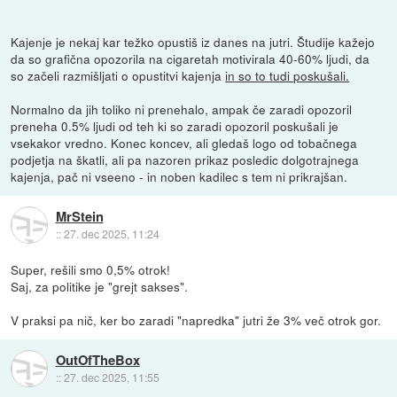
Kajenje je nekaj kar težko opustiš iz danes na jutri. Študije kažejo
da so grafična opozorila na cigaretah motivirala 40-60% ljudi, da
so začeli razmišljati o opustitvi kajenja
in so to tudi poskušali.
Normalno da jih toliko ni prenehalo, ampak če zaradi opozoril
preneha 0.5% ljudi od teh ki so zaradi opozoril poskušali je
vsekakor vredno. Konec koncev, ali gledaš logo od tobačnega
podjetja na škatli, ali pa nazoren prikaz posledic dolgotrajnega
kajenja, pač ni vseeno - in noben kadilec s tem ni prikrajšan.
MrStein
::
27. dec 2025, 11:24
Super, rešili smo 0,5% otrok!
Saj, za politike je "grejt sakses".
V praksi pa nič, ker bo zaradi "napredka" jutri že 3% več otrok gor.
OutOfTheBox
::
27. dec 2025, 11:55