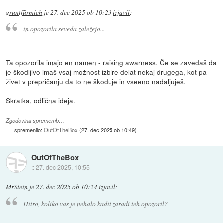
gruntfürmich
je
27. dec 2025 ob 10:23
izjavil
:
in opozorila seveda zaležejo...
Ta opozorila imajo en namen - raising awarness. Če se zavedaš da
je škodljivo imaš vsaj možnost izbire delat nekaj drugega, kot pa
živet v prepričanju da to ne škoduje in vseeno nadaljuješ.
Skratka, odlična ideja.
Zgodovina sprememb…
spremenilo:
OutOfTheBox
(
27. dec 2025 ob 10:49
)
OutOfTheBox
::
27. dec 2025, 10:55
MrStein
je
27. dec 2025 ob 10:24
izjavil
:
Hitro, koliko vas je nehalo kadit zaradi teh opozoril?