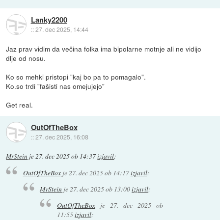
Lanky2200
::
27. dec 2025, 14:44
Jaz prav vidim da večina folka ima bipolarne motnje ali ne vidijo
dlje od nosu.
Ko so mehki pristopi "kaj bo pa to pomagalo".
Ko.so trdi "fašisti nas omejujejo"
Get real.
OutOfTheBox
::
27. dec 2025, 16:08
MrStein
je
27. dec 2025 ob 14:37
izjavil
:
OutOfTheBox
je
27. dec 2025 ob 14:17
izjavil
:
MrStein
je
27. dec 2025 ob 13:00
izjavil
:
OutOfTheBox
je
27. dec 2025 ob
11:55
izjavil
: