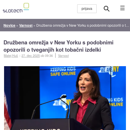
☰
Novice
»
Varnost
»
Družbena omrežja v New Yorku s podobnimi opozorili o tveganjih kot tobačni izdelki
Družbena omrežja v New Yorku s podobnimi
opozorili o tveganjih kot tobačni izdelki
Matej Huš
::
27. dec 2025
ob 09:36
Varnost