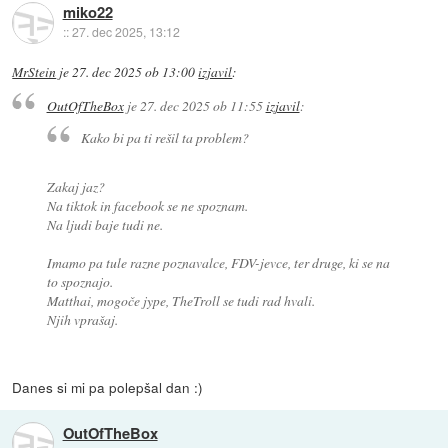
miko22
::
27. dec 2025, 13:12
MrStein
je
27. dec 2025 ob 13:00
izjavil
:
OutOfTheBox
je
27. dec 2025 ob 11:55
izjavil
:
Kako bi pa ti rešil ta problem?
Zakaj jaz?
Na tiktok in facebook se ne spoznam.
Na ljudi baje tudi ne.
Imamo pa tule razne poznavalce, FDV-jevce, ter druge, ki se na
to spoznajo.
Matthai, mogoče jype, TheTroll se tudi rad hvali.
Njih vprašaj.
Danes si mi pa polepšal dan :)
OutOfTheBox