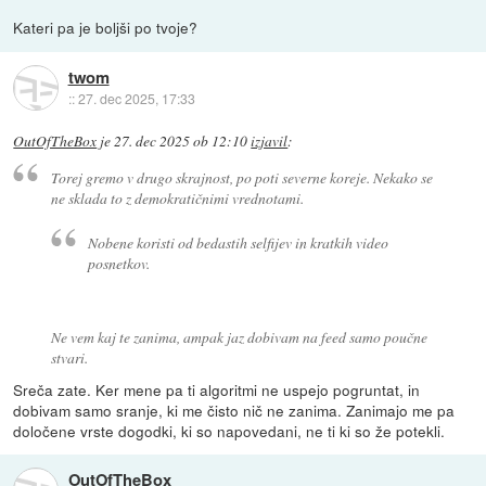
Kateri pa je boljši po tvoje?
twom
::
27. dec 2025, 17:33
OutOfTheBox
je
27. dec 2025 ob 12:10
izjavil
:
Torej gremo v drugo skrajnost, po poti severne koreje. Nekako se
ne sklada to z demokratičnimi vrednotami.
Nobene koristi od bedastih selfijev in kratkih video
posnetkov.
Ne vem kaj te zanima, ampak jaz dobivam na feed samo poučne
stvari.
Sreča zate. Ker mene pa ti algoritmi ne uspejo pogruntat, in
dobivam samo sranje, ki me čisto nič ne zanima. Zanimajo me pa
določene vrste dogodki, ki so napovedani, ne ti ki so že potekli.
OutOfTheBox