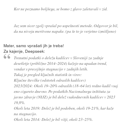
Ker ne poznamo boljšega, se bomo z glavo zaletavali v zid.
Jaz sem sicer zgolj vprašal po uspešnosti metode. Odgovor je bil,
da na nivoju meritvene napake. (pa še to je verjetno izmišljeno)
Mater, samo vprašati jih je treba!
Za kajenje, Deepseek:
Trenutni podatki o deležu kadilcev v Sloveniji za zadnje
desetletje (približno 2014–2024) kažejo na upadan trend,
vendar s precejšnjo stagnacijo v zadnjih letih.
Tukaj je pregled ključnih statistik in virov:
Ključne številke (odstotek odraslih kadilcev)
2023/2024: Okoli 19–20% odraslih (18–64 let) redno kadil vsaj
eno cigareto dnevno. Po podatkih Nacionalnega inštituta za
javno zdravje (NIJZ) je bil delež vsakodnevnih kadilcev v 2023
19,8%.
Okoli leta 2019: Delež je bil podoben, okoli 19-21%, kar kaže
na stagnacijo.
Okoli leta 2014: Delež je bil višji, okoli 23–25%.