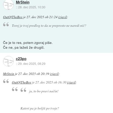
MrStein
::
28. dec 2025, 10:30
OutOfTheBox
je
27. dec 2025 ob 21:24
izjavil
:
Torej je tvoj predlog to da se preprosto ne naredi nič?
Če je to res, potem zgoraj piše.
Če ne, pa lažeš že drugič.
c23po
::
29. dec 2025, 08:29
MrStein
je
27. dec 2025 ob 20:39
izjavil
:
OutOfTheBox
je
27. dec 2025 ob 16:30
izjavil
:
ja, to bo pravi način!
Kateri pa je boljši po tvoje?