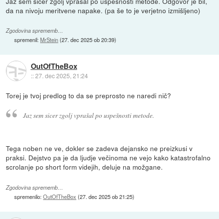
Jaz sem sicer zgolj vprašal po uspešnosti metode. Odgovor je bil,
da na nivoju meritvene napake. (pa še to je verjetno izmišljeno)
Zgodovina sprememb…
spremenil:
MrStein
(
27. dec 2025 ob 20:39
)
OutOfTheBox
::
27. dec 2025, 21:24
Torej je tvoj predlog to da se preprosto ne naredi nič?
Jaz sem sicer zgolj vprašal po uspešnosti metode.
Tega noben ne ve, dokler se zadeva dejansko ne preizkusi v
praksi. Dejstvo pa je da ljudje večinoma ne vejo kako katastrofalno
scrolanje po short form videjih, deluje na možgane.
Zgodovina sprememb…
spremenilo:
OutOfTheBox
(
27. dec 2025 ob 21:25
)