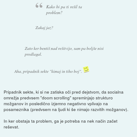
Kako bi pa ti rešil ta
problem?
Zakaj jaz?
Zato ker bentiš nad rešitvijo, sam pa boljše nisi
predlagal.
Aha, pripadnik sekte "kimaj in tiho boj".
Pripadnik sekte, ki si ne zatiska oči pred dejstvom, da socialna
omrežja predvsem "doom scrolling" spreminjajo strukturo
možganov in posledično izjemno negativno vplivajo na
posameznika (predvsem na ljudi ki še nimajo razvitih možganov).
In ker obstaja ta problem, ga je potreba na nek način začet
reševat.