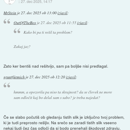
::
27. dec 2025, 14:17
MrStein
je
27. dec 2025 ob 13:00
izjavil
:
OutOfTheBox
je
27. dec 2025 ob 11:55
izjavil
:
Kako bi pa ti rešil ta problem?
Zakaj jaz?
Zato ker bentiš nad rešitvijo, sam pa boljše nisi predlagal.
gruntfürmich
je
27. dec 2025 ob 12:20
izjavil
:
hmmm, a opozorila pa niso ta skrajnost? da se človek ne more
sam odločit kaj bo delal sam s sabo? je treba najedat?
Če se slabo počutiš ob gledanju tistih slik je izključno tvoj problem,
ki je tudi preprosto rešljiv. Na srečo se zaradi tistih slik vseeno
nekaj ljudi čez čas odloči da si bodo prenehali škodovat zdravju.