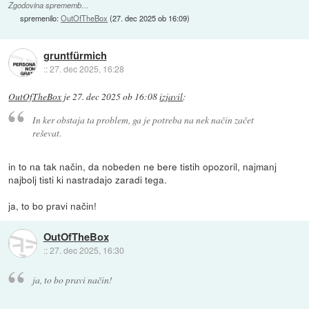
Zgodovina sprememb…
spremenilo:
OutOfTheBox
(
27. dec 2025 ob 16:09
)
gruntfürmich
::
27. dec 2025, 16:28
OutOfTheBox
je
27. dec 2025 ob 16:08
izjavil
:
In ker obstaja ta problem, ga je potreba na nek način začet
reševat.
in to na tak način, da nobeden ne bere tistih opozoril, najmanj
najbolj tisti ki nastradajo zaradi tega.
ja, to bo pravi način!
OutOfTheBox
::
27. dec 2025, 16:30
ja, to bo pravi način!