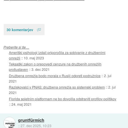
30 komentarjev
Preberite si še…
Ameriški psihologi izdali priporočila za sobivanje z družbenimi
omrežji
::
10. maj 2023
Teksaški zakon o prepovedi cenzure na družbenih omrežjih
protiustaven
::
3. dec 2021
Družbena omrežja bodo morala v Rusiji odpreti podružnice
::
2. jul
2021
Raziskovalci v PNAS: družbena omrežja so sistemski problem
::
2. jul
2021
Florida spletnim platformam ne bo dovolila odstraniti profilov politikov
::
24. maj 2021
gruntfürmich
::
27. dec 2025, 10:23