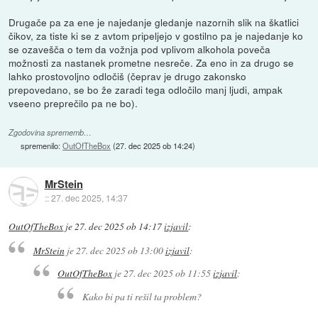
Drugače pa za ene je najedanje gledanje nazornih slik na škatlici
čikov, za tiste ki se z avtom pripeljejo v gostilno pa je najedanje ko
se ozavešča o tem da vožnja pod vplivom alkohola poveča
možnosti za nastanek prometne nesreče. Za eno in za drugo se
lahko prostovoljno odločiš (čeprav je drugo zakonsko
prepovedano, se bo že zaradi tega odločilo manj ljudi, ampak
vseeno preprečilo pa ne bo).
Zgodovina sprememb…
spremenilo:
OutOfTheBox
(
27. dec 2025 ob 14:24
)
MrStein
::
27. dec 2025, 14:37
OutOfTheBox
je
27. dec 2025 ob 14:17
izjavil
:
MrStein
je
27. dec 2025 ob 13:00
izjavil
:
OutOfTheBox
je
27. dec 2025 ob 11:55
izjavil
:
Kako bi pa ti rešil ta problem?