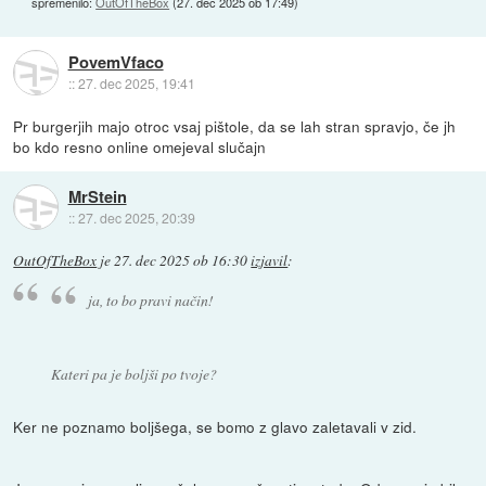
spremenilo:
OutOfTheBox
(
27. dec 2025 ob 17:49
)
PovemVfaco
::
27. dec 2025, 19:41
Pr burgerjih majo otroc vsaj pištole, da se lah stran spravjo, če jh
bo kdo resno online omejeval slučajn
MrStein
::
27. dec 2025, 20:39
OutOfTheBox
je
27. dec 2025 ob 16:30
izjavil
:
ja, to bo pravi način!
Kateri pa je boljši po tvoje?
Ker ne poznamo boljšega, se bomo z glavo zaletavali v zid.