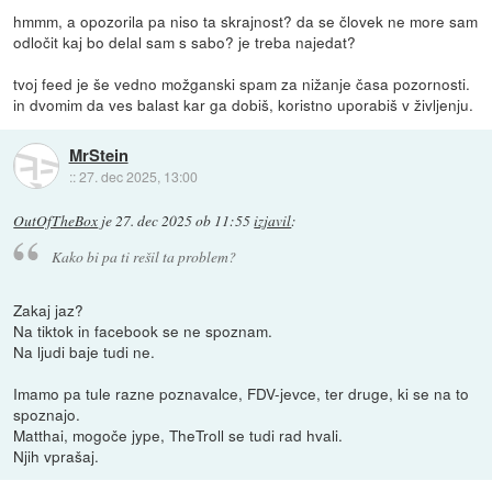
hmmm, a opozorila pa niso ta skrajnost? da se človek ne more sam
odločit kaj bo delal sam s sabo? je treba najedat?
tvoj feed je še vedno možganski spam za nižanje časa pozornosti.
in dvomim da ves balast kar ga dobiš, koristno uporabiš v življenju.
MrStein
::
27. dec 2025, 13:00
OutOfTheBox
je
27. dec 2025 ob 11:55
izjavil
:
Kako bi pa ti rešil ta problem?
Zakaj jaz?
Na tiktok in facebook se ne spoznam.
Na ljudi baje tudi ne.
Imamo pa tule razne poznavalce, FDV-jevce, ter druge, ki se na to
spoznajo.
Matthai, mogoče jype, TheTroll se tudi rad hvali.
Njih vprašaj.