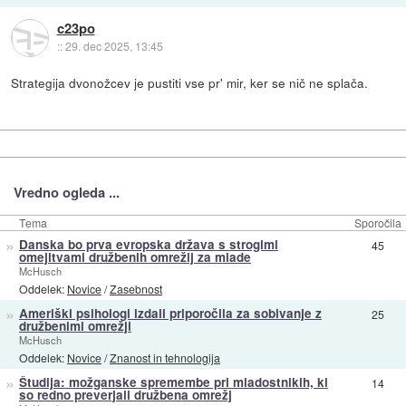
c23po
::
29. dec 2025, 13:45
Strategija dvonožcev je pustiti vse pr' mir, ker se nič ne splača.
Vredno ogleda ...
Tema
Sporočila
»
Danska bo prva evropska država s strogimi
45
omejitvami družbenih omrežij za mlade
McHusch
Oddelek:
Novice
/
Zasebnost
»
Ameriški psihologi izdali priporočila za sobivanje z
25
družbenimi omrežji
McHusch
Oddelek:
Novice
/
Znanost in tehnologija
»
Študija: možganske spremembe pri mladostnikih, ki
14
so redno preverjali družbena omrežj