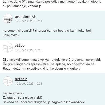
Lahko, da je 5% zmanjšanje posledica meritvene napake, meteorja
ali pa kampanje, vendar je.
gruntfürmich
::
29. dec 2025, 09:11
na ceno nisi pomislil? si prepričan da bosta slika in tekst bolj
učinkovita?
c23po
::
29. dec 2025, 10:12
Dileme okoli cene nimajo vpliva na dejstvo o 5 procentni spremebi.
Če grem kogarkoli spraševati ali se splača, bo odgovoril da se.
Razen dežurnih skeptikov, ki lahko dvomijo v karkoli.
MrStein
::
29. dec 2025, 10:28
Kaj se splača?
Zaletavati se z glavo v zid?
Seveda se! Kdor trdi drugače, je zagovornik dvonožcev!