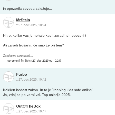
in opozorila seveda zaležejo...
MrStein
::
27. dec 2025, 10:24
Hitro, koliko vas je nehalo kadit zaradi teh opozoril?
Ali zaradi trošarin, če smo že pri tem?
Zgodovina sprememb…
spremenil:
MrStein
(
27. dec 2025 ob 10:24
)
Furbo
::
27. dec 2025, 10:42
Kakšen bedast zakon. In to je 'keeping kids safe online'.
Ja, zdaj so pa varni vsi. Top oslarija 2025.
OutOfTheBox
::
27. dec 2025, 10:47