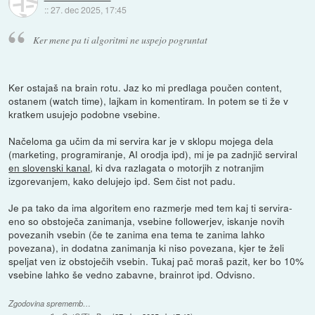
::
27. dec 2025, 17:45
Ker mene pa ti algoritmi ne uspejo pogruntat
Ker ostajaš na brain rotu. Jaz ko mi predlaga poučen content,
ostanem (watch time), lajkam in komentiram. In potem se ti že v
kratkem usujejo podobne vsebine.
Načeloma ga učim da mi servira kar je v sklopu mojega dela
(marketing, programiranje, AI orodja ipd), mi je pa zadnjič serviral
en slovenski kanal
, ki dva razlagata o motorjih z notranjim
izgorevanjem, kako delujejo ipd. Sem čist not padu.
Je pa tako da ima algoritem eno razmerje med tem kaj ti servira-
eno so obstoječa zanimanja, vsebine followerjev, iskanje novih
povezanih vsebin (če te zanima ena tema te zanima lahko
povezana), in dodatna zanimanja ki niso povezana, kjer te želi
speljat ven iz obstoječih vsebin. Tukaj pač moraš pazit, ker bo 10%
vsebine lahko še vedno zabavne, brainrot ipd. Odvisno.
Zgodovina sprememb…