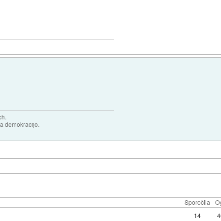
ch.
za demokracijo.
Sporočila
O
14
4