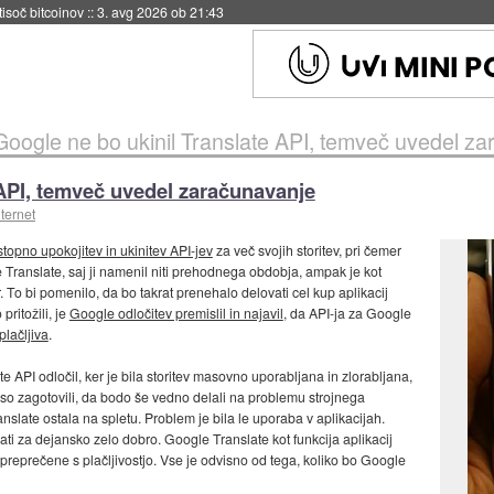
 tisoč bitcoinov
::
3. avg 2026 ob 21:43
Google ne bo ukinil Translate API, temveč uvedel z
 API, temveč uvedel zaračunavanje
ternet
opno upokojitev in ukinitev API-jev
za več svojih storitev, pri čemer
e Translate, saj ji namenil niti prehodnega obdobja, ampak je kot
 To bi pomenilo, da bo takrat prenehalo delovati cel kup aplikacij
pritožili, je
Google odločitev premislil in najavil
, da API-ja za Google
plačljiva
.
 API odločil, ker je bila storitev masovno uporabljana in zlorabljana,
 so zagotovili, da bodo še vedno delali na problemu strojnega
nslate ostala na spletu. Problem je bila le uporaba v aplikacijah.
i za dejansko zelo dobro. Google Translate kot funkcija aplikacij
 preprečene s plačljivostjo. Vse je odvisno od tega, koliko bo Google