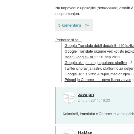
Na napovedi o upokojitvi (
deprecation
) ostalih 
nespremenjen.
3 komentarji
Preberite si še…
Google Translate dobil dodatnih 110 jezik
Google Translate razume več kot sto jezikov
Izdan Google+ API
::
16. sep 2011
Google ukinja manj popularne storitve
::
3.
Twitter pripravlja lastno platformo za delje
Google ukinja vrsto API-jev, med drugim G
Prispel je Chrome 11 - nova ikona za vse
:
zavajon
::
4. jun 2011, 16:33
Kakorkoli, translator v Chrome je zame prid
HeMan