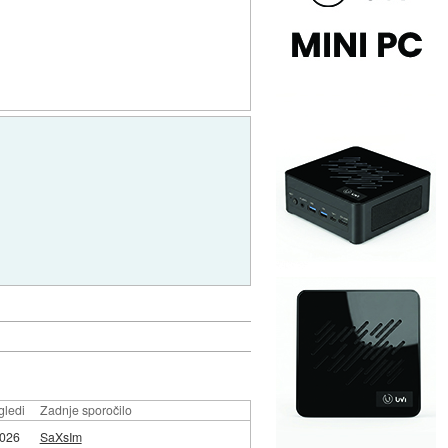
gledi
Zadnje sporočilo
026
SaXsIm