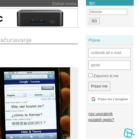
Išči:
Zadnje novice
aračunavanje
Prijava
Zapomni si me
nov uporabnik
pozabili geslo?