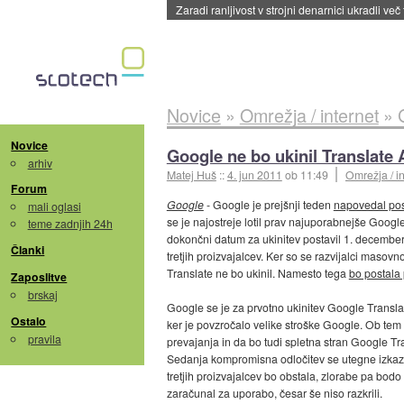
Zaradi ranljivost v strojni denarnici ukradli več
Novice
»
Omrežja / internet
»
Novice
Google ne bo ukinil Translate
arhiv
Matej Huš
::
4. jun 2011
ob 11:49
Omrežja / in
Forum
Google
- Google je prejšnji teden
napovedal post
mali oglasi
se je najostreje lotil prav najuporabnejše Googl
teme zadnjih 24h
dokončni datum za ukinitev postavil 1. december.
Članki
tretjih proizvajalcev. Ker so se razvijalci masovno 
Translate ne bo ukinil. Namesto tega
bo postala 
Zaposlitve
brskaj
Google se je za prvotno ukinitev Google Translate
Ostalo
ker je povzročalo velike stroške Google. Ob tem
pravila
prevajanja in da bo tudi spletna stran Google Tra
Sedanja kompromisna odločitev se utegne izkazat
tretjih proizvajalcev bo obstala, zlorabe pa bodo
zaračunal za uporabo, česar še niso razkrili.