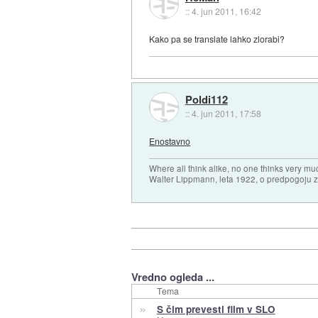
::
4. jun 2011, 16:42
Kako pa se translate lahko zlorabi?
Poldi112
::
4. jun 2011, 17:58
Enostavno
Where all think alike, no one thinks very mu
Walter Lippmann, leta 1922, o predpogoju 
Vredno ogleda ...
Tema
»
S čim prevesti film v SLO