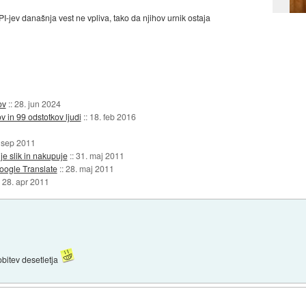
API-jev današnja vest ne vpliva, tako da njihov urnik ostaja
ov
::
28. jun 2024
 in 99 odstotkov ljudi
::
18. feb 2016
 sep 2011
nje slik in nakupuje
::
31. maj 2011
oogle Translate
::
28. maj 2011
:
28. apr 2011
obitev desetletja