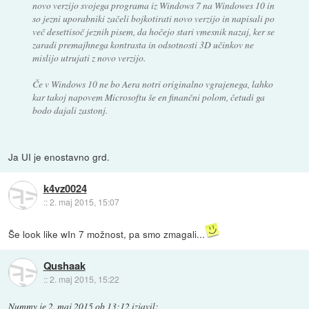
novo verzijo svojega programa iz Windows 7 na Windowes 10 in
so jezni uporabniki začeli bojkotirati novo verzijo in napisali po
več desettisoč jeznih pisem, da hočejo stari vmesnik nazaj, ker se
zaradi premajhnega kontrasta in odsotnosti 3D učinkov ne
mislijo utrujati z novo verzijo.
Če v Windows 10 ne bo Aera notri originalno vgrajenega, lahko
kar takoj napovem Microsoftu še en finančni polom, četudi ga
bodo dajali zastonj.
Ja UI je enostavno grd.
k4vz0024
::
2. maj 2015, 15:07
Še look like wIn 7 možnost, pa smo zmagali...
Qushaak
::
2. maj 2015, 15:22
Nummy
je
2. maj 2015 ob 13:12
izjavil
: