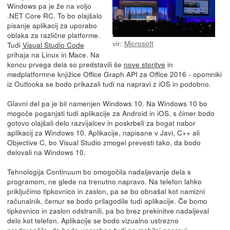
Windows pa je že na voljo
.NET Core RC. To bo olajšalo
pisanje aplikacij za uporabo
oblaka za različne platforme.
vir:
Microsoft
Tudi
Visual Studio Code
prihaja na Linux in Mace. Na
koncu prvega dela so predstavili še
nove storitve
in
medplatformne knjižice Office Graph API za Office 2016 - opomniki
iz Outlooka se bodo prikazali tudi na napravi z iOS in podobno.
Glavni del pa je bil namenjen Windows 10. Na Windows 10 bo
mogoče poganjati tudi aplikacije za Android in iOS, s čimer bodo
gotovo olajšali delo razvijalcev in poskrbeli za bogat nabor
aplikacij za Windows 10. Aplikacije, napisane v Javi, C++ ali
Objective C, bo Visual Studio zmogel prevesti tako, da bodo
delovali na Windows 10.
Tehnologija Continuum bo omogočila nadaljevanje dela s
programom, ne glede na trenutno napravo. Na telefon lahko
priključimo tipkovnico in zaslon, pa se bo obnašal kot namizni
računalnik, čemur se bodo prilagodile tudi aplikacije. Če bomo
tipkovnico in zaslon odstranili, pa bo brez prekinitve nadaljeval
delo kot telefon. Aplikacije se bodo vizualno ustrezno
predrugačile, da bodo uporabne tudi na mobilni napravi.