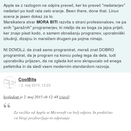
Apple se z razlogom ne odpira preveč, ker ko preveč "mešetarjev"
mešetari po kodi rata celo sranje. Been there, done that. Linux
scena je jasen dokaz za to.
Marsikatera stvar
razvita s strani profesionalcev, ne pa
MORA BITI
enih "garažnih" programerjev, ki mislijo da so boga za jajca prijeli,
ker znajo pisat kodo, o samem obnašanju programov, uporabniški
izkušnji, dizajnu in marsičem drugem pa pojma nimajo.
NI DOVOLJ, da znaš samo programirat, moraš znat DOBRO
programirat, da je program na koncu poleg tega da dela, tudi
uporabniku prijazen, da ne zgleda kot eno skrapucalo od enega
petletnika in da sledi vsem modernim standardom razvoja.
CoolBits
::
2. maj 2015, 13:23
kogledom
je
2. maj 2015 ob 12:48
izjavil
:
Za razliko od Appla se Microsoft vse bolj odpira. In praktično
vsi blogi pozdravljajo to odpiranje.