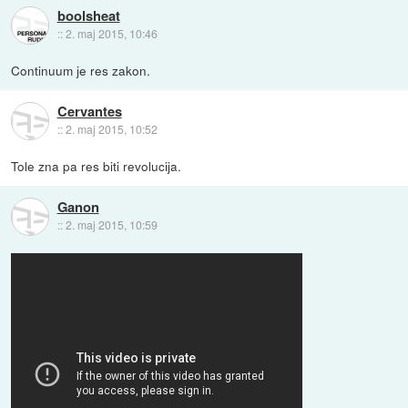
boolsheat
::
2. maj 2015, 10:46
Continuum je res zakon.
Cervantes
::
2. maj 2015, 10:52
Tole zna pa res biti revolucija.
Ganon
::
2. maj 2015, 10:59