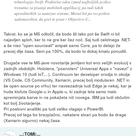
tehnologijo Swift. Praktično eden izmed najboljših jezikov
trenutno za pisanje mobilnih applikacij, pa tudi takih
uporabniških za namizne sisteme. Moraš bit pa res pošten
sadomazohist, da greš še pisat v Objective-C...
Takrat, ko se je MS odločil, da bodo šli tako pot še Swift ni bil
najavljen sploh, ker to ne gre kar čez noč. Saj tudi celotnega .NET-
a še niso "open-sourceali" ampak samo Core, pa to delajo že
precej dlje časa. Sem pa 100%, da bodo to dokaj kmalu ponudili.
Drugače vse te MS-jeve novotarije jemljem kot eno večjih evolucij v
zadnjih obdobjih. Hololens, "poenoteni" Universal Apps v "navezi" z
Windows 10 (tudi IoT,...), Continuum ter developer orodja in okolja
(VS Code, CS Community, Xamarin, precej bolj modularen .NET in
še open-source po vrhu) ter navsezadnje tudi Edge je nekaj, kar je
huda klofuta Google-u in Apple-u, ki zadnje leta samo malo
spreminjata barve in ne pokažeta nič novega. IBM pa tudi občutim
kot bolj životarjenje.
Pri poslovni analitiki pa tudi veliko vlagajo v PowerBI.
Precej od tega bo brezplačno, nekatere stvari pa bodo še drage
(Xamarin sigurno) nekaj časa.
...:TOMI:...