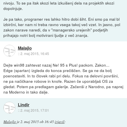
nivoju. To se pa itak skozi leta izkuišenj dela na projektih skozi
dopolnjuje.
Je pa tako, programer res lahko hitro dobi šiht. Eni smo pa mal bl
izbirčni, ker nam ni treba ravno vsega takoj več vzet. In jasno, pol
zakon narave naredi, da v "managersko urejenih" podjetjih
prihajajo notri bolj motivirani ljudje z več znanja.
Malajlo
::
2. maj 2015, 16:45
Dejte win98 zahtevat nazaj Ne! 95 s Plus! packom. Zakon...
Edge (spartan) izgleda do konca prečiščen. Se ga ne da bolj
poenostaviti. In to človek rabi pri delu. Fokus na delovni površini,
ne pa načičkane robove in knofe. Razen če uporabljaš OS za
gledat. Potem pa predlagam galerije. Začenši z Narodno, pa naprej
na Moderno in tako dalje.
Lindir
::
2. maj 2015, 17:01
Malajlo
je
2. maj 2015 ob 16:45
izjavil
: