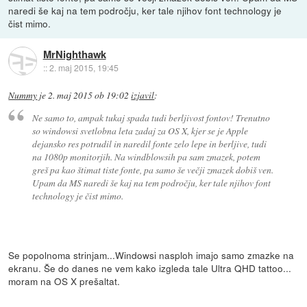
naredi še kaj na tem področju, ker tale njihov font technology je
čist mimo.
MrNighthawk
::
2. maj 2015, 19:45
Nummy
je
2. maj 2015 ob 19:02
izjavil
:
Ne samo to, ampak tukaj spada tudi berljivost fontov! Trenutno
so windowsi svetlobna leta zadaj za OS X, kjer se je Apple
dejansko res potrudil in naredil fonte zelo lepe in berljive, tudi
na 1080p monitorjih. Na windblowsih pa sam zmazek, potem
greš pa kao štimat tiste fonte, pa samo še večji zmazek dobiš ven.
Upam da MS naredi še kaj na tem področju, ker tale njihov font
technology je čist mimo.
Se popolnoma strinjam...Windowsi nasploh imajo samo zmazke na
ekranu. Še do danes ne vem kako izgleda tale Ultra QHD tattoo...
moram na OS X prešaltat.