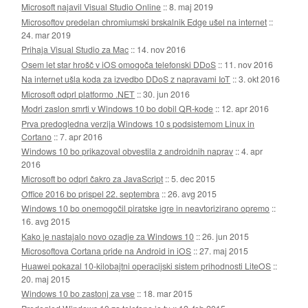
Microsoft najavil Visual Studio Online
::
8. maj 2019
Microsoftov predelan chromiumski brskalnik Edge ušel na internet
::
24. mar 2019
Prihaja Visual Studio za Mac
::
14. nov 2016
Osem let star hrošč v iOS omogoča telefonski DDoS
::
11. nov 2016
Na internet ušla koda za izvedbo DDoS z napravami IoT
::
3. okt 2016
Microsoft odprl platformo .NET
::
30. jun 2016
Modri zaslon smrti v Windows 10 bo dobil QR-kode
::
12. apr 2016
Prva predogledna verzija Windows 10 s podsistemom Linux in
Cortano
::
7. apr 2016
Windows 10 bo prikazoval obvestila z androidnih naprav
::
4. apr
2016
Microsoft bo odprl čakro za JavaScript
::
5. dec 2015
Office 2016 bo prispel 22. septembra
::
26. avg 2015
Windows 10 bo onemogočil piratske igre in neavtorizirano opremo
::
16. avg 2015
Kako je nastajalo novo ozadje za Windows 10
::
26. jun 2015
Microsoftova Cortana pride na Android in iOS
::
27. maj 2015
Huawei pokazal 10-kilobajtni operacijski sistem prihodnosti LiteOS
::
20. maj 2015
Windows 10 bo zastonj za vse
::
18. mar 2015