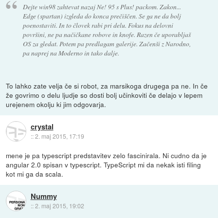
Dejte win98 zahtevat nazaj Ne! 95 s Plus! packom. Zakon...
Edge (spartan) izgleda do konca prečiščen. Se ga ne da bolj
poenostaviti. In to človek rabi pri delu. Fokus na delovni
površini, ne pa načičkane robove in knofe. Razen če uporabljaš
OS za gledat. Potem pa predlagam galerije. Začenši z Narodno,
pa naprej na Moderno in tako dalje.
To lahko zate velja če si robot, za marsikoga drugega pa ne. In če
že govrimo o delu ljudje so dosti bolj učinkoviti če delajo v lepem
urejenem okolju ki jim odgovarja.
crystal
::
2. maj 2015, 17:19
mene je pa typescript predstavitev zelo fascinirala. Ni cudno da je
angular 2.0 spisan v typescript. TypeScript mi da nekak isti filing
kot mi ga da scala.
Nummy
::
2. maj 2015, 19:02