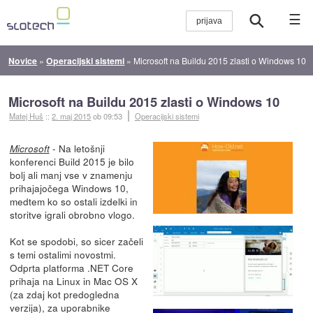
☰
Novice
»
Operacijski sistemi
»
Microsoft na Buildu 2015 zlasti o Windows 10
Microsoft na Buildu 2015 zlasti o Windows 10
Matej Huš
::
2. maj 2015
ob 09:53
Operacijski sistemi
- Na letošnji
Microsoft
konferenci Build 2015 je bilo
bolj ali manj vse v znamenju
prihajajočega Windows 10,
medtem ko so ostali izdelki in
storitve igrali obrobno vlogo.
Kot se spodobi, so sicer začeli
s temi ostalimi novostmi.
Odprta platforma .NET Core
prihaja na Linux in Mac OS X
(za zdaj kot predogledna
verzija), za uporabnike