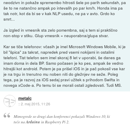
neodzivn in pokaže spremembo hitrosti šele po parih sekundah, pa
še to ne natančno ampak po intevalih po par km/h. Honda ima pa
tak notr, kot da bi se v kak NLP usedu, ne pa v avto. Grdo ko
smrt...
Ja izgled in vmesnik sta zelo pomembna, saj s tem si praktično
non-stop v stiku. Glup vmesnik = neuporabna/glupa stvar.
Kar se tiče telefonov: včasih je imel Microsoft Windows Mobile, ki je
bil "špica" za takrat, napredek pred vsemi nokijami in ostalimi
telefoni. Tist telefon sem imel skoraj 8 let v uporabi, še danes ga
imam doma in dela BP. Samo počasen je ko pes, ampak še vedno
hitrejši kot android. Potem je pa prišel iOS in je pač pokosil vse kar
je na trgu in trenutno mu noben niti do gležnjev ne seže. Poleg
tega, pa je razvoj za iOS sedaj pravi užitek s prihodom Swifta in
novega xCode-a. Po temu bi se morali ostali zgledovati. Tudi MS.
metalc
::
2. maj 2015, 11:26
Mimogrede so drugi dan konferenci pokazali Windows 10, ki
teče na
Arduinu
in Raspberry Pi 2.