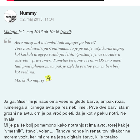
Nummy
::
2. maj 2015, 11:04
Malajlo
je
2. maj 2015 ob 10:36
izjavil
:
Aero nazaj ... A avtombil tudi kupuješ po barvi?
Tole z arduionti, pa Continuum, to je po moje večji korak naprej
kot karkoli drugega v zadnjih letih. Vprašanje je, če bo zadeva
zaživela v pravi smeri. Pametne telefone z resnim OS smo imeli
tudi pred iphoneom, ampak je izgleda pristop pomemben bolj
kot vsebina.
MS, kr tko naprej
Ja ga. Sicer mi je načeloma vseeno glede barve, ampak roza,
rumenega ali črnega avta pa res nebi imel. Prve dve barvi sta mi
grozni na avtu, črn je pa vroč poleti, da je kot v peklu notri. Ne
hvala.
Mi je pa še bolj pomembno kako notranjost ima avto, torej kak je
"vmesnik", števci, volan,... Tanove honde in renaultov nikakor ne
morem vozit, ker mi gre na jetra digitaln števc, ki je totalno