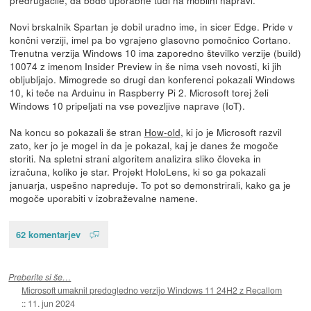
Novi brskalnik Spartan je dobil uradno ime, in sicer Edge. Pride v
končni verziji, imel pa bo vgrajeno glasovno pomočnico Cortano.
Trenutna verzija Windows 10 ima zaporedno številko verzije (build)
10074 z imenom Insider Preview in še nima vseh novosti, ki jih
obljubljajo. Mimogrede so drugi dan konferenci pokazali Windows
10, ki teče na Arduinu in Raspberry Pi 2. Microsoft torej želi
Windows 10 pripeljati na vse povezljive naprave (IoT).
Na koncu so pokazali še stran
How-old
, ki jo je Microsoft razvil
zato, ker jo je mogel in da je pokazal, kaj je danes že mogoče
storiti. Na spletni strani algoritem analizira sliko človeka in
izračuna, koliko je star. Projekt HoloLens, ki so ga pokazali
januarja, uspešno napreduje. To pot so demonstrirali, kako ga je
mogoče uporabiti v izobraževalne namene.
62 komentarjev
Preberite si še…
Microsoft umaknil predogledno verzijo Windows 11 24H2 z Recallom
::
11. jun 2024