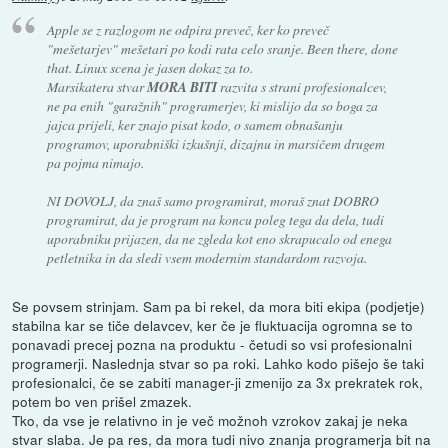
Apple se z razlogom ne odpira preveč, ker ko preveč
"mešetarjev" mešetari po kodi rata celo sranje. Been there, done
that. Linux scena je jasen dokaz za to.
Marsikatera stvar
MORA BITI
razvita s strani profesionalcev,
ne pa enih "garažnih" programerjev, ki mislijo da so boga za
jajca prijeli, ker znajo pisat kodo, o samem obnašanju
programov, uporabniški izkušnji, dizajnu in marsičem drugem
pa pojma nimajo.
NI DOVOLJ, da znaš samo programirat, moraš znat DOBRO
programirat, da je program na koncu poleg tega da dela, tudi
uporabniku prijazen, da ne zgleda kot eno skrapucalo od enega
petletnika in da sledi vsem modernim standardom razvoja.
Se povsem strinjam. Sam pa bi rekel, da mora biti ekipa (podjetje)
stabilna kar se tiče delavcev, ker če je fluktuacija ogromna se to
ponavadi precej pozna na produktu - četudi so vsi profesionalni
programerji. Naslednja stvar so pa roki. Lahko kodo pišejo še taki
profesionalci, če se zabiti manager-ji zmenijo za 3x prekratek rok,
potem bo ven prišel zmazek.
Tko, da vse je relativno in je več možnoh vzrokov zakaj je neka
stvar slaba. Je pa res, da mora tudi nivo znanja programerja bit na