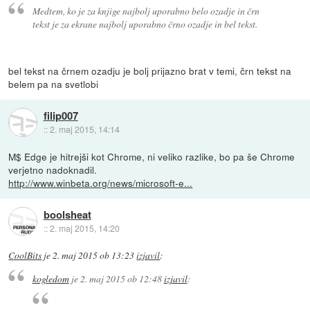
Medtem, ko je za knjige najbolj uporabno belo ozadje in črn
tekst je za ekrane najbolj uporabno črno ozadje in bel tekst.
bel tekst na črnem ozadju je bolj prijazno brat v temi, črn tekst na
belem pa na svetlobi
filip007
::
2. maj 2015, 14:14
M$ Edge je hitrejši kot Chrome, ni veliko razlike, bo pa še Chrome
verjetno nadoknadil.
http://www.winbeta.org/news/microsoft-e...
boolsheat
::
2. maj 2015, 14:20
CoolBits
je
2. maj 2015 ob 13:23
izjavil
:
kogledom
je
2. maj 2015 ob 12:48
izjavil
: