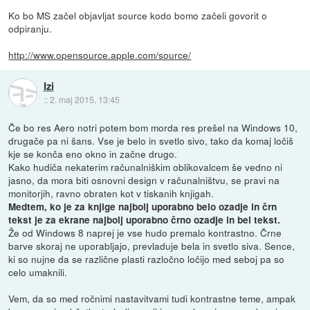
Ko bo MS začel objavljat source kodo bomo začeli govorit o
odpiranju.
http://www.opensource.apple.com/source/
Izi
::
2. maj 2015, 13:45
Če bo res Aero notri potem bom morda res prešel na Windows 10,
drugače pa ni šans. Vse je belo in svetlo sivo, tako da komaj ločiš
kje se konča eno okno in začne drugo.
Kako hudiča nekaterim računalniškim oblikovalcem še vedno ni
jasno, da mora biti osnovni design v računalništvu, se pravi na
monitorjih, ravno obraten kot v tiskanih knjigah.
Medtem, ko je za knjige najbolj uporabno belo ozadje in črn
tekst je za ekrane najbolj uporabno črno ozadje in bel tekst.
Že od Windows 8 naprej je vse hudo premalo kontrastno. Črne
barve skoraj ne uporabljajo, prevladuje bela in svetlo siva. Sence,
ki so nujne da se različne plasti razločno ločijo med seboj pa so
celo umaknili.
Vem, da so med ročnimi nastavitvami tudi kontrastne teme, ampak