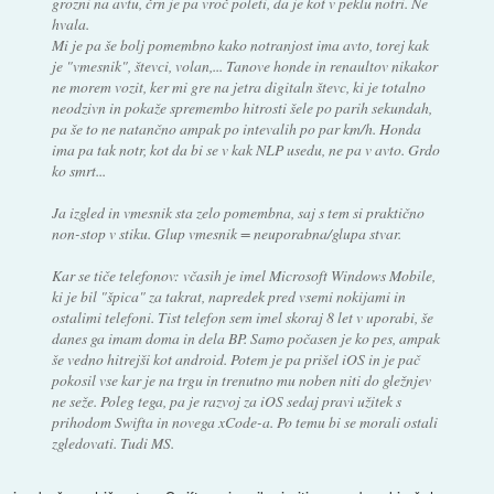
grozni na avtu, črn je pa vroč poleti, da je kot v peklu notri. Ne
hvala.
Mi je pa še bolj pomembno kako notranjost ima avto, torej kak
je "vmesnik", števci, volan,... Tanove honde in renaultov nikakor
ne morem vozit, ker mi gre na jetra digitaln števc, ki je totalno
neodzivn in pokaže spremembo hitrosti šele po parih sekundah,
pa še to ne natančno ampak po intevalih po par km/h. Honda
ima pa tak notr, kot da bi se v kak NLP usedu, ne pa v avto. Grdo
ko smrt...
Ja izgled in vmesnik sta zelo pomembna, saj s tem si praktično
non-stop v stiku. Glup vmesnik = neuporabna/glupa stvar.
Kar se tiče telefonov: včasih je imel Microsoft Windows Mobile,
ki je bil "špica" za takrat, napredek pred vsemi nokijami in
ostalimi telefoni. Tist telefon sem imel skoraj 8 let v uporabi, še
danes ga imam doma in dela BP. Samo počasen je ko pes, ampak
še vedno hitrejši kot android. Potem je pa prišel iOS in je pač
pokosil vse kar je na trgu in trenutno mu noben niti do gležnjev
ne seže. Poleg tega, pa je razvoj za iOS sedaj pravi užitek s
prihodom Swifta in novega xCode-a. Po temu bi se morali ostali
zgledovati. Tudi MS.