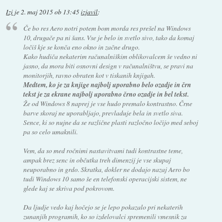
Izi
je
2. maj 2015 ob 13:45
izjavil
:
Če bo res Aero notri potem bom morda res prešel na Windows
10, drugače pa ni šans. Vse je belo in svetlo sivo, tako da komaj
ločiš kje se konča eno okno in začne drugo.
Kako hudiča nekaterim računalniškim oblikovalcem še vedno ni
jasno, da mora biti osnovni design v računalništvu, se pravi na
monitorjih, ravno obraten kot v tiskanih knjigah.
Medtem, ko je za knjige najbolj uporabno belo ozadje in črn
tekst je za ekrane najbolj uporabno črno ozadje in bel tekst.
Že od Windows 8 naprej je vse hudo premalo kontrastno. Črne
barve skoraj ne uporabljajo, prevladuje bela in svetlo siva.
Sence, ki so nujne da se različne plasti razločno ločijo med seboj
pa so celo umaknili.
Vem, da so med ročnimi nastavitvami tudi kontrastne teme,
ampak brez senc in občutka treh dimenzij je vse skupaj
neuporabno in grdo. Skratka, dokler ne dodajo nazaj Aero bo
tudi Windows 10 samo še en telefonski operacijski sistem, ne
glede kaj se skriva pod pokrovom.
Da ljudje vedo kaj hočejo se je lepo pokazalo pri nekaterih
zunanjih programih, ko so izdelovalci spremenili vmesnik za