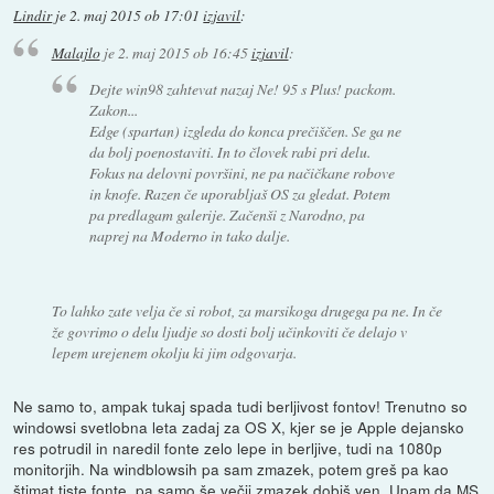
Lindir
je
2. maj 2015 ob 17:01
izjavil
:
Malajlo
je
2. maj 2015 ob 16:45
izjavil
:
Dejte win98 zahtevat nazaj Ne! 95 s Plus! packom.
Zakon...
Edge (spartan) izgleda do konca prečiščen. Se ga ne
da bolj poenostaviti. In to človek rabi pri delu.
Fokus na delovni površini, ne pa načičkane robove
in knofe. Razen če uporabljaš OS za gledat. Potem
pa predlagam galerije. Začenši z Narodno, pa
naprej na Moderno in tako dalje.
To lahko zate velja če si robot, za marsikoga drugega pa ne. In če
že govrimo o delu ljudje so dosti bolj učinkoviti če delajo v
lepem urejenem okolju ki jim odgovarja.
Ne samo to, ampak tukaj spada tudi berljivost fontov! Trenutno so
windowsi svetlobna leta zadaj za OS X, kjer se je Apple dejansko
res potrudil in naredil fonte zelo lepe in berljive, tudi na 1080p
monitorjih. Na windblowsih pa sam zmazek, potem greš pa kao
štimat tiste fonte, pa samo še večji zmazek dobiš ven. Upam da MS