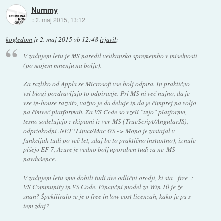
Nummy
::
2. maj 2015, 13:12
kogledom
je
2. maj 2015 ob 12:48
izjavil
:
V zadnjem letu je MS naredil velikansko spremembo v miselnosti
(po mojem mnenju na bolje).
Za razliko od Appla se Microsoft vse bolj odpira. In praktično
vsi blogi pozdravljajo to odpiranje. Pri MS ni več nujno, da je
vse in-house razvito, važno je da deluje in da je čimprej na voljo
na čimveč platformah. Za VS Code so vzeli "tujo" platformo,
tesno sodelujejo z ekipami iz ven MS (TrueScript/AngularJS),
odprtokodni .NET (Linux/Mac OS -> Mono je zastajal v
funkcijah tudi po več let, zdaj bo to praktično instantno), iz nule
pišejo EF 7, Azure je vedno bolj uporaben tudi za ne-MS
navdušence.
V zadnjem letu smo dobili tudi dve odlični orodji, ki sta _free_:
VS Community in VS Code. Finančni model za Win 10 je že
znan? Špekiliralo se je o free in low cost licencah, kako je pa s
tem zdaj?