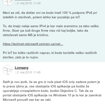
::
2. maj 2015, 11:43
Meni se zdi, da dokler oni ne bodo imeli 100 % podpore IPv6 pri
izdelkih in storitvah, potem lahko kar pozabijo pa IoT.
To, da imajo nekje samo IPv4 je kar malo sramotno za tako veliko
firmo. Sicer pa tudi druge firme niso nič kaj boljše, tako da
obtoževati samo MS je krivično.
https://technet.microsoft.com/en-us/net...
Pri IoT bo toliko različnih naprav, ki bodo koristile veliko različnih
storitev, zato je to nujno.
Lonsarg
::
2. maj 2015, 11:45
Swift je nov jezik, če se gre iz nule pisat iOS only zadeve potem je
to prava izbira ja, vse obstoječe iOS aplikacije pa bodisi že
uporabljajo crossplatform kodo, bodisi Objective C. Tak da za
portat obstoječe iOS aplikacije na Windows 10 je to kar je zaenkrat
Microsoft ponudil vse kar se rabi.