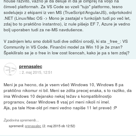
house razvito, važno je da deluje in da je čimprej na voljo na
čimveč platformah. Za VS Code so vzeli "tujo" platformo, tesno
sodelujejo z ekipami iz ven MS (TrueScript/AngularJS), odprtokodni
.NET (Linux/Mac OS -> Mono je zastajal v funkcijah tudi po več let,
zdaj bo to praktično instantno), iz nule pišejo EF 7, Azure je vedno
bolj uporaben tudi za ne-MS navdušence.
V zadnjem letu smo dobili tudi dve odlični orodji, ki sta _free_: VS
Community in VS Code. Finančni model za Win 10 je že znan?
Špekiliralo se je o free in low cost licencah, kako je pa s tem zdaj?
prenasalec
::
2. maj 2015, 12:51
Meni je pa hecno, da je vsem všeč Windows 10, Windows 8 pa
praktično nikomur ni bil. Meni se zdita precej enaka, s to razliko, da
ima Windows 10 dejansko nekaj težav s kompatibilnostjo
programov, česar Windows 8 vsaj pri meni nikoli ni imel.
Aja, pa tale How-old pri meni vedno napiše 11 let preveč :P
Zgodovina sprememb…
spremenil:
prenasalec
(
2. maj 2015 ob 12:52
)