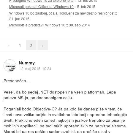
Predogled Windows 10 za telefone je tu
::
12. feb 2015
Microsoft pokazal Office za Windows 10
::
5. feb 2015
Windows 10 bo zastonj, očala HoloLens za navidezno resničnost
::
21. jan 2015
Microsoft je predstavil Windows 10
::
30. sep 2014
«
1
2
»
Nummy
::
2. maj 2015, 10:24
Presenečen...
Vesel, da bo sedaj .NET dostopen na vseh platformah. Lepa
poteza MS-ja, po doooooolgem cajtu.
Poganjali bodo Objective-C? Ja pa kdo še danes piše v tem, če
imaš novo veliko boljšo in svetlobna leta bolj napredno tehnologijo
Swift. Praktično eden izmed najboljših jezikov trenutno za pisanje
mobilnih applikacij, pa tudi takih uporabniških za namizne sisteme.
Moraš bit pa res pošten sadomazohist, da greš še pisat v