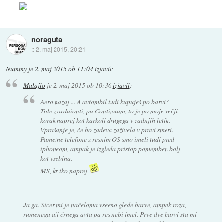
noraguta
::
2. maj 2015, 20:21
Nummy
je
2. maj 2015 ob 11:04
izjavil
:
Malajlo
je
2. maj 2015 ob 10:36
izjavil
:
Aero nazaj ... A avtombil tudi kupuješ po barvi?
Tole z arduionti, pa Continuum, to je po moje večji
korak naprej kot karkoli drugega v zadnjih letih.
Vprašanje je, če bo zadeva zaživela v pravi smeri.
Pametne telefone z resnim OS smo imeli tudi pred
iphoneom, ampak je izgleda pristop pomemben bolj
kot vsebina.
MS, kr tko naprej
Ja ga. Sicer mi je načeloma vseeno glede barve, ampak roza,
rumenega ali črnega avta pa res nebi imel. Prve dve barvi sta mi