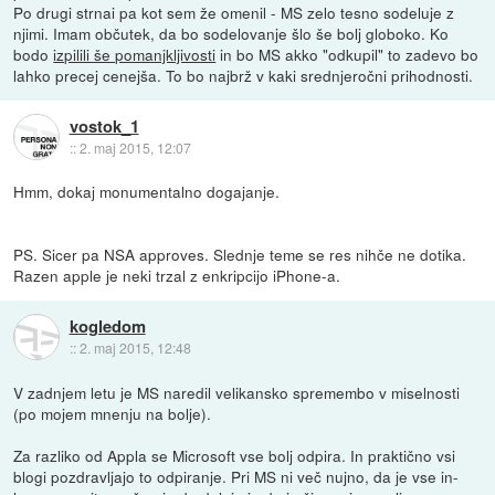
Po drugi strnai pa kot sem že omenil - MS zelo tesno sodeluje z
njimi. Imam občutek, da bo sodelovanje šlo še bolj globoko. Ko
bodo
izpilili še pomanjkljivosti
in bo MS akko "odkupil" to zadevo bo
lahko precej cenejša. To bo najbrž v kaki srednjeročni prihodnosti.
vostok_1
::
2. maj 2015, 12:07
Hmm, dokaj monumentalno dogajanje.
PS. Sicer pa NSA approves. Slednje teme se res nihče ne dotika.
Razen apple je neki trzal z enkripcijo iPhone-a.
kogledom
::
2. maj 2015, 12:48
V zadnjem letu je MS naredil velikansko spremembo v miselnosti
(po mojem mnenju na bolje).
Za razliko od Appla se Microsoft vse bolj odpira. In praktično vsi
blogi pozdravljajo to odpiranje. Pri MS ni več nujno, da je vse in-