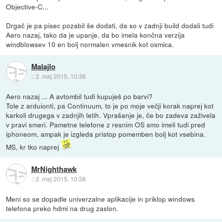
Objective-C...
Drgač je pa pisec pozabil še dodati, da so v zadnji build dodali tudi
Aero nazaj, tako da je upanje, da bo imela končna verzija
windblowsev 10 en bolj normalen vmesnik kot osmica.
Malajlo
::
2. maj 2015, 10:36
Aero nazaj ... A avtombil tudi kupuješ po barvi?
Tole z arduionti, pa Continuum, to je po moje večji korak naprej kot
karkoli drugega v zadnjih letih. Vprašanje je, če bo zadeva zaživela
v pravi smeri. Pametne telefone z resnim OS smo imeli tudi pred
iphoneom, ampak je izgleda pristop pomemben bolj kot vsebina.
MS, kr tko naprej
MrNighthawk
::
2. maj 2015, 10:38
Meni so se dopadle univerzalne aplikacije in priklop windows
telefona preko hdmi na drug zaslon.