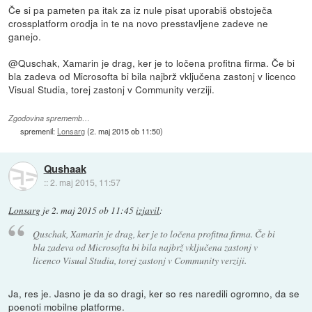
Če si pa pameten pa itak za iz nule pisat uporabiš obstoječa
crossplatform orodja in te na novo presstavljene zadeve ne
ganejo.
@Quschak, Xamarin je drag, ker je to ločena profitna firma. Če bi
bla zadeva od Microsofta bi bila najbrž vključena zastonj v licenco
Visual Studia, torej zastonj v Community verziji.
Zgodovina sprememb…
spremenil:
Lonsarg
(
2. maj 2015 ob 11:50
)
Qushaak
::
2. maj 2015, 11:57
Lonsarg
je
2. maj 2015 ob 11:45
izjavil
:
Quschak, Xamarin je drag, ker je to ločena profitna firma. Če bi
bla zadeva od Microsofta bi bila najbrž vključena zastonj v
licenco Visual Studia, torej zastonj v Community verziji.
Ja, res je. Jasno je da so dragi, ker so res naredili ogromno, da se
poenoti mobilne platforme.