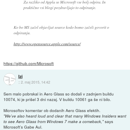
Za razliko od Appla se Microsoft vse bolj odpira. In
praktično vsi blogi pozdravljajo to odpiranje.
Ko bo MS začel objavljat source kodo bomo začeli govorit o
odpiranju.
http://www.opensource.apple.com/source/
https://github.com/Microsoft
Izi
::
2. maj 2015, 14:42
Sem malo pobrskal in Aero Glass so dodali v zadnjem buildu
10074, ki je prišel 3 dni nazaj. V buildu 10061 ga še ni bilo.
Microsoftov komentar ob dodanih Aero Glass efektih.
"We’ve also heard loud and clear that many Windows Insiders want
says
to see Aero Glass from Windows 7 make a comeback,"
Microsoft’s Gabe Aul.