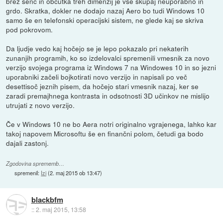
brez senc in občutka treh dimenzij je vse skupaj neuporabno in
grdo. Skratka, dokler ne dodajo nazaj Aero bo tudi Windows 10
samo še en telefonski operacijski sistem, ne glede kaj se skriva
pod pokrovom.
Da ljudje vedo kaj hočejo se je lepo pokazalo pri nekaterih
zunanjih programih, ko so izdelovalci spremenili vmesnik za novo
verzijo svojega programa iz Windows 7 na Windowes 10 in so jezni
uporabniki začeli bojkotirati novo verzijo in napisali po več
desettisoč jeznih pisem, da hočejo stari vmesnik nazaj, ker se
zaradi premajhnega kontrasta in odsotnosti 3D učinkov ne mislijo
utrujati z novo verzijo.
Če v Windows 10 ne bo Aera notri originalno vgrajenega, lahko kar
takoj napovem Microsoftu še en finančni polom, četudi ga bodo
dajali zastonj.
Zgodovina sprememb…
spremenil:
Izi
(
2. maj 2015 ob 13:47
)
blackbfm
::
2. maj 2015, 13:58