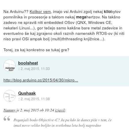
Na Arduinu??
Kolikor vem
, imajo vsi Arduini zgolj nekaj
bytov
kilo
pomnilnika in procesorje s taktom nekaj
hertzov. Na takšno
mega
zadevo ne spraviš niti embedded OSov (QNX, Windows CE,
nekateri Linuxi...), gor tečejo samo kakšne bare metal zadevice in
eventuelno še kaj zgrajeno okoli raznih namenskih RTOS-ov (ki niti
niso pravi OSi ampak bolj (multi)ththreading knjižnice...).
Torej, za kaj konkretno se tukaj gre?
boolsheat
::
2. maj 2015, 11:33
http://blog.arduino.cc/2015/04/30/micro...
Qushaak
::
2. maj 2015, 11:38
Nummy
je
2. maj 2015 ob 10:24
izjavil
:
Poganjali bodo Objective-C? Ja pa kdo še danes piše v tem, če
imaš novo veliko boljšo in svetlobna leta bolj napredno