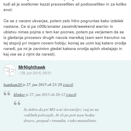
tudi ali je svetlomer kazal preosvetlitev ali podosvetlitev in za koliko
enot.
Ce se z necem ukvarjas, potem zelo hitro pogruntas kako izdelek
nastane. Ce si pa n00b/amater zacetnik/weekend warrior in
ubistvu nimas pojma o tem kar pocnes, potem pa verjamem da se
iz gledanja procesov drugih naucis marsikaj (sam sem trenutno na
tej stopnji pri mojem novem hobiju; komaj se ucim kaj katero orodje
naredi, pa mi je zanimivo gledat kaksna orodja sploh obstajajo in
kaj vse se z njimi da narest).
MrNighthawk
::
28. jun 2015, 09:31
bambam20
je
27. jun 2015 ob 23:28
izjavil
:
klinker
je
27. jun 2015 ob 20:12
izjavil
:
Se dobro da pri MS-u ni slovencljev, vsaj ne na
vodilnih polozajih...bi sli po poti nase bedne
drzave...propad v trenutku, s tako mentaliteto.