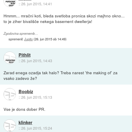
::
26. jun 2015, 14:41
Hmmm... mračni koti, bleda svetloba pronica skozi majhno okno...
to je ziher bivališče nekega basement dwellerja!
Zgodovina sprememb…
spremenil:
Jupito
(
26. jun 2015 ob 14:49
)
Pithlit
::
26. jun 2015, 14:43
Zarad enega ozadja tak halo? Treba narest 'the making of' za
vsako zadevo že?
Boobiz
::
26. jun 2015, 15:13
Vse je dons dober PR.
klinker
::
26. jun 2015, 15:24