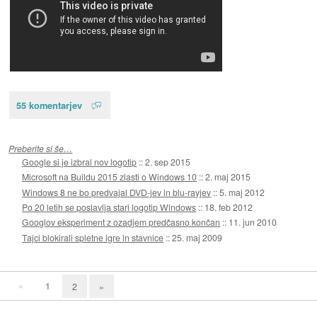
55 komentarjev
Preberite si še…
Google si je izbral nov logotip
::
2. sep 2015
Microsoft na Buildu 2015 zlasti o Windows 10
::
2. maj 2015
Windows 8 ne bo predvajal DVD-jev in blu-rayjev
::
5. maj 2012
Po 20 letih se poslavlja stari logotip Windows
::
18. feb 2012
Googlov eksperiment z ozadjem predčasno končan
::
11. jun 2010
Tajci blokirali spletne igre in stavnice
::
25. maj 2009
«
1
2
»