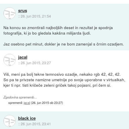
srus
::
26. jun 2015, 21:54
Na koncu so zmontirali najboljših deset in rezultat je spodnja
fotografija, ki jo bo gledala kakšna milijarda ljudi.
Jaz osebno pet minut, dokler je ne bom zamenjal s črnim ozadjem.
jacal
::
26. jun 2015, 23:27
Viš, meni pa bolj tekne temnosivo ozadje, nekako rgb 42, 42, 42.
So pa te privzete namizne umetnije po svoje uporabne v virtualkah,
kjer ti npr. tisti kričeče zeleni griček takoj pojasni, pri čem si.
Zgodovina sprememb…
spremenil:
jacal
(
26. jun 2015 ob 23:27
)
black ice
::
26. jun 2015, 23:41