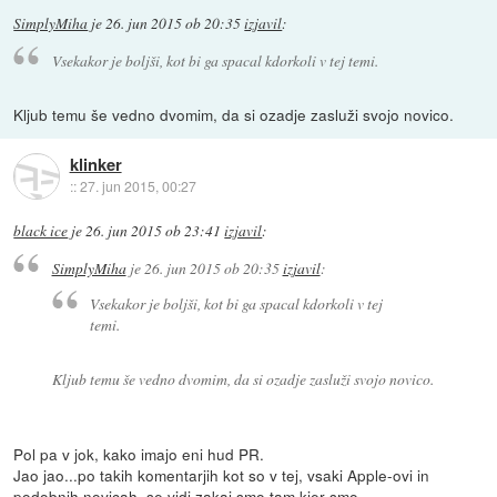
SimplyMiha
je
26. jun 2015 ob 20:35
izjavil
:
Vsekakor je boljši, kot bi ga spacal kdorkoli v tej temi.
Kljub temu še vedno dvomim, da si ozadje zasluži svojo novico.
klinker
::
27. jun 2015, 00:27
black ice
je
26. jun 2015 ob 23:41
izjavil
:
SimplyMiha
je
26. jun 2015 ob 20:35
izjavil
:
Vsekakor je boljši, kot bi ga spacal kdorkoli v tej
temi.
Kljub temu še vedno dvomim, da si ozadje zasluži svojo novico.
Pol pa v jok, kako imajo eni hud PR.
Jao jao...po takih komentarjih kot so v tej, vsaki Apple-ovi in
podobnih novicah, se vidi zakaj smo tam kjer smo.