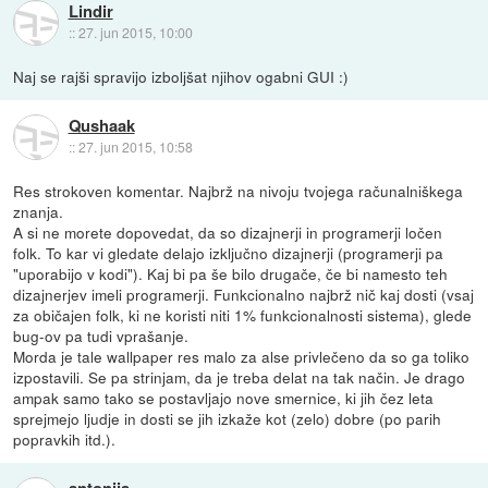
Lindir
::
27. jun 2015, 10:00
Naj se rajši spravijo izboljšat njihov ogabni GUI :)
Qushaak
::
27. jun 2015, 10:58
Res strokoven komentar. Najbrž na nivoju tvojega računalniškega
znanja.
A si ne morete dopovedat, da so dizajnerji in programerji ločen
folk. To kar vi gledate delajo izključno dizajnerji (programerji pa
"uporabijo v kodi"). Kaj bi pa še bilo drugače, če bi namesto teh
dizajnerjev imeli programerji. Funkcionalno najbrž nič kaj dosti (vsaj
za običajen folk, ki ne koristi niti 1% funkcionalnosti sistema), glede
bug-ov pa tudi vprašanje.
Morda je tale wallpaper res malo za alse privlečeno da so ga toliko
izpostavili. Se pa strinjam, da je treba delat na tak način. Je drago
ampak samo tako se postavljajo nove smernice, ki jih čez leta
sprejmejo ljudje in dosti se jih izkaže kot (zelo) dobre (po parih
popravkih itd.).