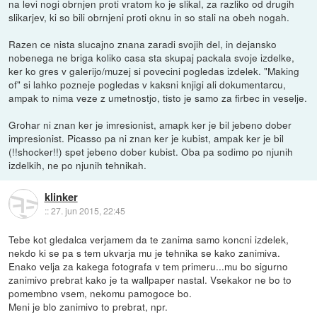
na levi nogi obrnjen proti vratom ko je slikal, za razliko od drugih
slikarjev, ki so bili obrnjeni proti oknu in so stali na obeh nogah.
Razen ce nista slucajno znana zaradi svojih del, in dejansko
nobenega ne briga koliko casa sta skupaj packala svoje izdelke,
ker ko gres v galerijo/muzej si povecini pogledas izdelek. "Making
of" si lahko pozneje pogledas v kaksni knjigi ali dokumentarcu,
ampak to nima veze z umetnostjo, tisto je samo za firbec in veselje.
Grohar ni znan ker je imresionist, amapk ker je bil jebeno dober
impresionist. Picasso pa ni znan ker je kubist, ampak ker je bil
(!!shocker!!) spet jebeno dober kubist. Oba pa sodimo po njunih
izdelkih, ne po njunih tehnikah.
klinker
::
27. jun 2015, 22:45
Tebe kot gledalca verjamem da te zanima samo koncni izdelek,
nekdo ki se pa s tem ukvarja mu je tehnika se kako zanimiva.
Enako velja za kakega fotografa v tem primeru...mu bo sigurno
zanimivo prebrat kako je ta wallpaper nastal. Vsekakor ne bo to
pomembno vsem, nekomu pamogoce bo.
Meni je blo zanimivo to prebrat, npr.