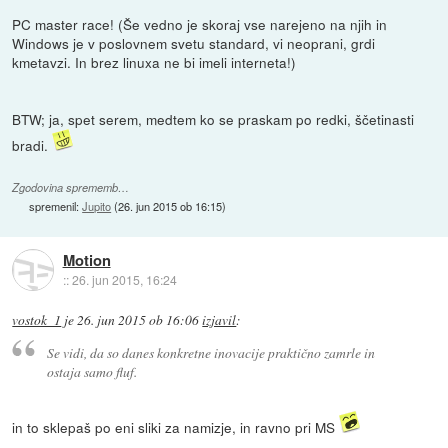
PC master race! (Še vedno je skoraj vse narejeno na njih in
Windows je v poslovnem svetu standard, vi neoprani, grdi
kmetavzi. In brez linuxa ne bi imeli interneta!)
BTW; ja, spet serem, medtem ko se praskam po redki, ščetinasti
bradi.
Zgodovina sprememb…
spremenil:
Jupito
(
26. jun 2015 ob 16:15
)
Motion
::
26. jun 2015, 16:24
vostok_1
je
26. jun 2015 ob 16:06
izjavil
:
Se vidi, da so danes konkretne inovacije praktično zamrle in
ostaja samo fluf.
in to sklepaš po eni sliki za namizje, in ravno pri MS