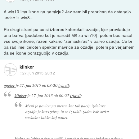
A win10 ima ikone na namizju? Jaz sem bil preprican da ostanejo
kocke iz win8...
Po drugi strani pa ce si izberes katerokoli ozadje, kjer prevladuje
ena barva (podobno kot je naredil M$ za win10), potem bos nasel
vse svoje ikone, razen kaksno "zamaskiras" v barvo ozadja. Ce bi
pa rad imel celoten spekter mavrice za ozadje, potem pa verjamem
da se ikone porazgubijo v ozadju.
klinker
::
27. jun 2015, 20:12
opeter
je
27. jun 2015 ob 08:20
izjavil
:
klinker
je
27. jun 2015 ob 00:27
izjavil
:
Meni je novica na mestu, ker tak nacin izdelave
ozadja je kar izviren in se iz takih zadev kak artist
vsekakor lahko kaj nauci.
Vedno se lahko nekaj naučiš. Ampak nek proces izdelave nekega