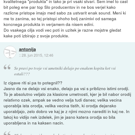
kvalitetnega "produkta" in tako je pri vsaki stvari. Sem imel to cast
bit poleg ene par top Slo producentov in ne bos verjel kako
razlicne pristope imajo med sabo za ustvarit enak sound. Meni ki
me to zanima, so tej pristopi ohoho bolj zanimivi od samega
koncnega produkta in verjamem da nisem edini.
Do vsakega cilja vodi vec poti in uzitek je razne mojstre gledat
kake poti izbirajo z svoje produkte.
antonija
::
28. jun 2015, 12:46
Se pravi po tvoje vsi umetniki delajo po enakem kopitu kot vsi
ostali???
Iz cigave riti si pa to potegnil??
Jasno da ne delajo vsi enako, delajo pa vsi s priblizno istimi orodji.
To je absolutno veljalo za klasicne umetnosti, kjer je bil nabor orodij
relativno ozek, ampak se vedno velja tudi danes; velika vecina
uporablja ista orodja, velika vecina tistih, ki orodja dejansko
uporabljajo, zelo dobro ve kaj je z njimi mozno narediti in kaj ne. In
takoj ko vidijo nek izdelek, jim je jasno katera orodja so bila
uporabljena in na kaksen nacin.