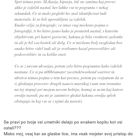
Spet nimas prav. SLikarja, kiparja, itd. ne zanima kaj prevec
akko je izdelek nastal, ker lahko vse to pogrunta v nekaj
sekundah. Ce se malo poglobi bo znal identificirat tudi
materiale, ki so bili uporabljeni za izdelek.
Enako velja za fotografe; ce imas vsaj mickeno pojma o
fotografiji, ti bo hitro jasno kako je posnetek nastal, s katerim
objektivom, pri kateri goriscini, kaksna je bila vrednost zaslonke
in ali je bil cas kratek ali dolg. Ce si mickeno bolj razgledan bos
enako hitro videl tudi ali je svetlomer kazal preosvetlitev ali
podosvetlitev in za koliko enot.
Ce se z necem ukvarjas, potem zelo hitro pogruntas kako izdelek
nastane. Ce si pa n00b/amater zacetnik/weekend warrior in
ubistvu nimas pojma o tem kar pocnes, potem pa verjamem da se
iz gledanja procesov drugih naucis marsikaj (sam sem trenutno
na tej stopnji pri mojem novem hobiju; komaj se ucim kaj katero
orodje naredi, pa mi je zanimivo gledat kaksna orodja sploh
obstajajo in kaj vse se z njimi da narest).
Se pravi po tvoje vsi umetniki delajo po enakem kopitu kot vsi
ostali???
Misko moj, vsaj kar se glasbe tice, ima vsak mojster svoj pristop do