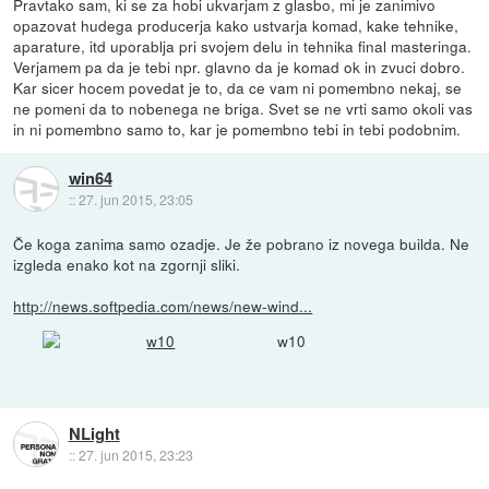
Pravtako sam, ki se za hobi ukvarjam z glasbo, mi je zanimivo
opazovat hudega producerja kako ustvarja komad, kake tehnike,
aparature, itd uporablja pri svojem delu in tehnika final masteringa.
Verjamem pa da je tebi npr. glavno da je komad ok in zvuci dobro.
Kar sicer hocem povedat je to, da ce vam ni pomembno nekaj, se
ne pomeni da to nobenega ne briga. Svet se ne vrti samo okoli vas
in ni pomembno samo to, kar je pomembno tebi in tebi podobnim.
win64
::
27. jun 2015, 23:05
Če koga zanima samo ozadje. Je že pobrano iz novega builda. Ne
izgleda enako kot na zgornji sliki.
http://news.softpedia.com/news/new-wind...
w10
NLight
::
27. jun 2015, 23:23