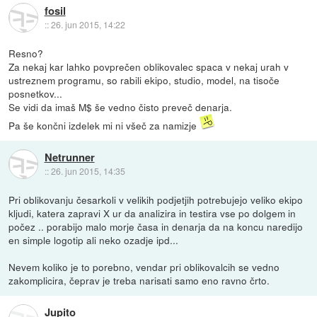
fosil
::
26. jun 2015, 14:22
Resno?
Za nekaj kar lahko povprečen oblikovalec spaca v nekaj urah v
ustreznem programu, so rabili ekipo, studio, model, na tisoče
posnetkov...
Se vidi da imaš M$ še vedno čisto preveč denarja.
Pa še končni izdelek mi ni všeč za namizje
Netrunner
::
26. jun 2015, 14:35
Pri oblikovanju česarkoli v velikih podjetjih potrebujejo veliko ekipo
kljudi, katera zapravi X ur da analizira in testira vse po dolgem in
počez .. porabijo malo morje časa in denarja da na koncu naredijo
en simple logotip ali neko ozadje ipd...
Nevem koliko je to porebno, vendar pri oblikovalcih se vedno
zakomplicira, čeprav je treba narisati samo eno ravno črto.
Jupito