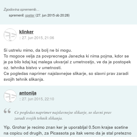
Zgodovina sprememb…
spremenil:
opeter
(
27. jun 2015 ob 20:28
)
klinker
::
27. jun 2015, 21:06
Si ustrelu mimo, da bolj ne bi mogu.
To mogoce velja za povprecnega Janezka ki nima pojma, kdor se
je pa bilo kdaj kaj malega ukvarjal z umetnostjo, ve da je postopek
oz. tehnika bistvo v umetnosti.
Ce pogledas naprimer najslavnejse slikarje, so slavni prav zaradi
svojih tehnik slikanja.
antonija
::
27. jun 2015, 22:10
Ce pogledas naprimer najslavnejse slikarje, so slavni prav
zaradi svojih tehnik slikanja.
Yip. Grohar je recimo znan ker je uporabljal 0.5cm krajse scetine
na copicu od drugih, za Picassota pa itak vemo da je stal pretezno