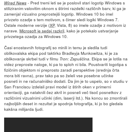
- Pred tremi leti se je poslovil stari logotip Windows s
Wired News
stiliziranim valovitim oknom s štirimi razdelki različnih barv, ki ga je
zamenjal vizualno preprostejši logotip. Windows 10 bo imel
privzeto ozadje s tem motivom, s čimer sledi logiki Windows 7.
Ostale moderne verzije (
XP
, Vista, 8) so imele ozadje z motivom iz
narave.
Microsoft je sedaj razkril
, kako je potekalo ustvarjanje
privzetega ozadja za Windows 10.
Časi enostavnih fotografij so minili in temu je sledila tudi
oblikovalska ekipa pod taktirko Bradleyja Munkowitza, ki je za
oblikovanje skrbel tudi v filmu
. Ekipa se je lotila na
Tron: Zapuščina
videz preproste naloge, ki pa to sploh ni bila. Poustvariti logotipa s
fizičnim objektom ni preprosto zaradi perspektive (srednja črta
mora biti ravna), prav tako pa so želeli vse posebne učinke
posneti in ne računalniško dodati. Da jim je to uspelo, so v studiu v
San Franciscu izdelali pravi model iz štirih oken v primerni
orientaciji, ga nataknili čez akril in posneli več tisoč posnetkov z
različnimi vizualnimi učinki (dim, laserji itd.). Na koncu so zmontirali
najboljših deset in rezultat je spodnja fotografija, ki jo bo gledala
kakšna milijarda ljudi.