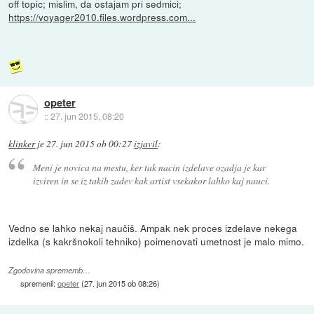
off topic; mislim, da ostajam pri sedmici;
https://voyager2010.files.wordpress.com...
opeter
::
27. jun 2015, 08:20
klinker
je
27. jun 2015 ob 00:27
izjavil
:
Meni je novica na mestu, ker tak nacin izdelave ozadja je kar
izviren in se iz takih zadev kak artist vsekakor lahko kaj nauci.
Vedno se lahko nekaj naučiš. Ampak nek proces izdelave nekega
izdelka (s kakršnokoli tehniko) poimenovati umetnost je malo mimo.
Zgodovina sprememb…
spremenil:
opeter
(
27. jun 2015 ob 08:26
)