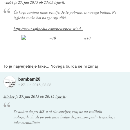
win64
je
27. jun 2015 ob 23:05
izjavil
:
Če koga zanima samo ozadje. Je že pobrano iz novega builda. Ne
izgleda enako kot na zgornji sliki.
http://news.softpedia.com/news/new-wind...
w10
To je najverjetneje fake... Novega builda še ni zunaj
bambam20
::
27. jun 2015, 23:28
klinker
je
27. jun 2015 ob 20:12
izjavil
:
Se dobro da pri MS-u ni slovencljev, vsaj ne na vodilnih
polozajih...bi sli po poti nase bedne drzave...propad v trenutku, s
tako mentaliteto.