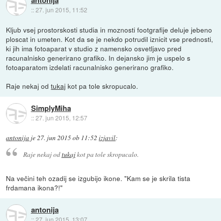
antonija
::
27. jun 2015, 11:52
Kljub vsej prostorskosti studia in moznosti footgrafije deluje jebeno
ploscat in umeten. Kot da se je nekdo potrudil iznicit vse prednosti,
ki jih ima fotoaparat v studio z namensko osvetljavo pred
racunalnisko generirano grafiko. In dejansko jim je uspelo s
fotoaparatom izdelati racunalnisko generirano grafiko.
Raje nekaj od
tukaj
kot pa tole skropucalo.
SimplyMiha
::
27. jun 2015, 12:57
antonija
je
27. jun 2015 ob 11:52
izjavil
:
Raje nekaj od
tukaj
kot pa tole skropucalo.
Na večini teh ozadij se izgubijo ikone. "Kam se je skrila tista
frdamana ikona?!"
antonija
::
27. jun 2015, 13:07