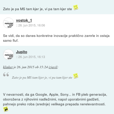
Zato je pa MS tam kjer je, vi pa tam kjer ste
vostok_1
::
26. jun 2015, 16:06
Se vidi, da so danes konkretne inovacije praktično zamrle in ostaja
samo fluf.
Jupito
::
26. jun 2015, 16:13
klinker
je
26. jun 2015 ob 15:24
izjavil
:
Zato je pa MS tam kjer je, vi pa tam kjer ste
V nevarnosti, da ga Google, Apple, Sony... in FB pleb generacija,
oborožena z njihovimi nadležnimi, napol uporabnimi gadžeti,
pahnejo preko roba (srednje) velikega prepada nerelevantnosti.