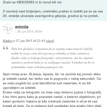
Znebi se KB3035583 in bi moral biti mir.
Z razmerji med življenjem, umetniško prakso in izdelki pa so se vse
20. stoletje ukvarjala avantgardna gibanja, gradiva je na pretek.
antonija
::
28. jun 2015, 08:54
klinker
je
27. jun 2015 ob 22:45
izjavil
:
Tebe kot gledalca verjamem da te zanima samo koncni izdelek,
nekdo ki se pa s tem ukvarja mu je tehnika se kako zanimiva.
Enako velja za kakega fotografa v tem primeru...mu bo sigurno
zanimivo prebrat kako je ta wallpaper nastal. Vsekakor ne bo to
pomembno vsem, nekomu pamogoce bo.
Spet nimas prav. SLikarja, kiparja, itd. ne zanima kaj prevec akko
je izdelek nastal, ker lahko vse to pogrunta v nekaj sekundah. Ce
se malo poglobi bo znal identificirat tudi materiale, ki so bili
uporabljeni za izdelek.
Enako velja za fotografe; ce imas vsaj mickeno pojma o fotografiji,
ti bo hitro jasno kako je posnetek nastal, s katerim objektivom, pri
kateri goriscini, kaksna je bila vrednost zaslonke in ali je bil cas
kratek ali dolg. Ce si mickeno bolj razgledan bos enako hitro videl