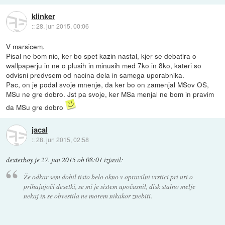
klinker
::
28. jun 2015, 00:06
V marsicem.
Pisal ne bom nic, ker bo spet kazin nastal, kjer se debatira o
wallpaperju in ne o plusih in minusih med 7ko in 8ko, kateri so
odvisni predvsem od nacina dela in samega uporabnika.
Pac, on je podal svoje mnenje, da ker bo on zamenjal MSov OS,
MSu ne gre dobro. Jst pa svoje, ker MSa menjal ne bom in pravim
da MSu gre dobro
jacal
::
28. jun 2015, 02:58
dexterboy
je
27. jun 2015 ob 08:01
izjavil
:
Že odkar sem dobil tisto belo okno v opravilni vrstici pri uri o
prihajajoči desetki, se mi je sistem upočasnil, disk stalno melje
nekaj in se obvestila ne morem nikakor znebiti.