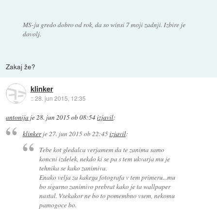
MS-ju gredo dobro od rok, da so winsi 7 moji zadnji. Izbire je
dovolj.
Zakaj že?
klinker
::
28. jun 2015, 12:35
antonija
je
28. jun 2015 ob 08:54
izjavil
:
klinker
je
27. jun 2015 ob 22:45
izjavil
:
Tebe kot gledalca verjamem da te zanima samo
koncni izdelek, nekdo ki se pa s tem ukvarja mu je
tehnika se kako zanimiva.
Enako velja za kakega fotografa v tem primeru...mu
bo sigurno zanimivo prebrat kako je ta wallpaper
nastal. Vsekakor ne bo to pomembno vsem, nekomu
pamogoce bo.