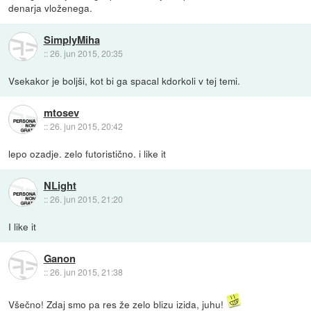
denarja vloženega.
SimplyMiha
::
26. jun 2015, 20:35
Vsekakor je boljši, kot bi ga spacal kdorkoli v tej temi.
mtosev
::
26. jun 2015, 20:42
lepo ozadje. zelo futoristično. i like it
NLight
::
26. jun 2015, 21:20
I like it
Ganon
::
26. jun 2015, 21:38
Všečno! Zdaj smo pa res že zelo blizu izida, juhu!