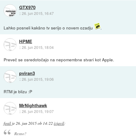
GTX970
::
26. jun 2015, 16:47
Lahko posneli kakšno tv serijo o novem ozadju
.
HPME
::
26. jun 2015, 18:04
Preveč se osredotočajo na nepomembne stvari kot Apple.
pviran3
::
26. jun 2015, 19:06
RTM je blizu :P
MrNighthawk
::
26. jun 2015, 19:07
fosil
je
26. jun 2015 ob 14:22
izjavil
:
Resno?