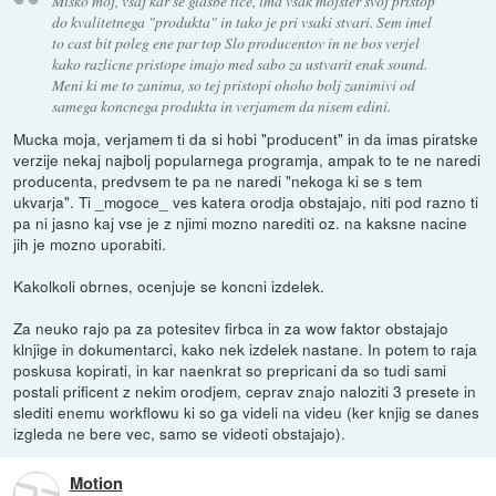
Misko moj, vsaj kar se glasbe tice, ima vsak mojster svoj pristop
do kvalitetnega "produkta" in tako je pri vsaki stvari. Sem imel
to cast bit poleg ene par top Slo producentov in ne bos verjel
kako razlicne pristope imajo med sabo za ustvarit enak sound.
Meni ki me to zanima, so tej pristopi ohoho bolj zanimivi od
samega koncnega produkta in verjamem da nisem edini.
Mucka moja, verjamem ti da si hobi "producent" in da imas piratske
verzije nekaj najbolj popularnega programja, ampak to te ne naredi
producenta, predvsem te pa ne naredi "nekoga ki se s tem
ukvarja". Ti _mogoce_ ves katera orodja obstajajo, niti pod razno ti
pa ni jasno kaj vse je z njimi mozno narediti oz. na kaksne nacine
jih je mozno uporabiti.
Kakolkoli obrnes, ocenjuje se koncni izdelek.
Za neuko rajo pa za potesitev firbca in za wow faktor obstajajo
klnjige in dokumentarci, kako nek izdelek nastane. In potem to raja
poskusa kopirati, in kar naenkrat so prepricani da so tudi sami
postali prificent z nekim orodjem, ceprav znajo naloziti 3 presete in
slediti enemu workflowu ki so ga videli na videu (ker knjig se danes
izgleda ne bere vec, samo se videoti obstajajo).
Motion