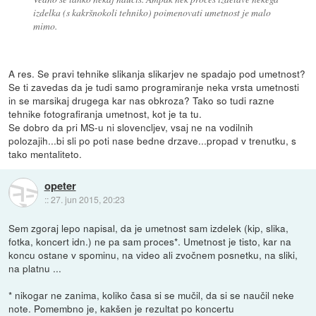
izdelka (s kakršnokoli tehniko) poimenovati umetnost je malo
mimo.
A res. Se pravi tehnike slikanja slikarjev ne spadajo pod umetnost?
Se ti zavedas da je tudi samo programiranje neka vrsta umetnosti
in se marsikaj drugega kar nas obkroza? Tako so tudi razne
tehnike fotografiranja umetnost, kot je ta tu.
Se dobro da pri MS-u ni slovencljev, vsaj ne na vodilnih
polozajih...bi sli po poti nase bedne drzave...propad v trenutku, s
tako mentaliteto.
opeter
::
27. jun 2015, 20:23
Sem zgoraj lepo napisal, da je umetnost sam izdelek (kip, slika,
fotka, koncert idn.) ne pa sam proces*. Umetnost je tisto, kar na
koncu ostane v spominu, na video ali zvočnem posnetku, na sliki,
na platnu ...
* nikogar ne zanima, koliko časa si se mučil, da si se naučil neke
note. Pomembno je, kakšen je rezultat po koncertu