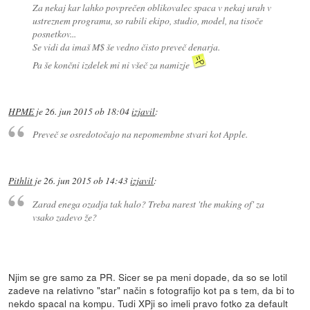
Za nekaj kar lahko povprečen oblikovalec spaca v nekaj urah v
ustreznem programu, so rabili ekipo, studio, model, na tisoče
posnetkov...
Se vidi da imaš M$ še vedno čisto preveč denarja.
Pa še končni izdelek mi ni všeč za namizje
HPME
je
26. jun 2015 ob 18:04
izjavil
:
Preveč se osredotočajo na nepomembne stvari kot Apple.
Pithlit
je
26. jun 2015 ob 14:43
izjavil
:
Zarad enega ozadja tak halo? Treba narest 'the making of' za
vsako zadevo že?
Njim se gre samo za PR. Sicer se pa meni dopade, da so se lotil
zadeve na relativno "star" način s fotografijo kot pa s tem, da bi to
nekdo spacal na kompu. Tudi XPji so imeli pravo fotko za default