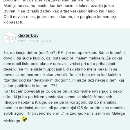
Meni je novica na mestu, ker tak nacin izdelave ozadja je kar
izviren in se iz takih zadev kak artist vsekakor lahko kaj nauci.
Ce ti novica ni ok, jo prezres in konec, ne pa glupe komentarje
klobasat tu.
dexterboy
::
27. jun 2015, 08:01
To, da imajo dober (odličen?) PR, jim ne oporekam. Samo to pač ni
dovolj, da ljudje kupijo, oz. ostanejo pri malem mehkem. Že odkar
sem dobil tisto belo okno v opravilni vrstici pri uri o prihajajoči
desetki, se mi je sistem upočasnil, disk stalno melje nekaj in se
obvestila ne morem nikakor znebiti. Tam je belo okno kot kakšen
"žandar pod kandelabrskim drogom". In mi že teži nekaj o tem, kaj
je kompatibilno in kaj ne...???
Kar hočem povedati je to, da se oni lahko tedne ukvarjajo z neko
sliko, ki jo bo po hitrem postopku zamenjal bleščeči nasmeh
Klingon kapitana Kruge, če se pa lahko zgodi, da bo marsikdo
ostal na sedmici, osmici, ali pa zamenjal OS še predem se desetka
sploh zgodi. "Intravenorno v an.." je zadnje, kar si želim od Malega
Mehkega