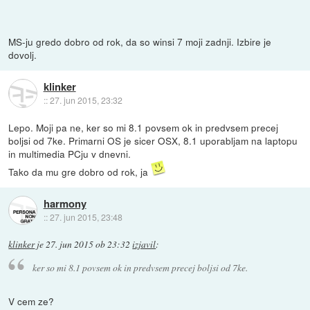
MS-ju gredo dobro od rok, da so winsi 7 moji zadnji. Izbire je
dovolj.
klinker
::
27. jun 2015, 23:32
Lepo. Moji pa ne, ker so mi 8.1 povsem ok in predvsem precej
boljsi od 7ke. Primarni OS je sicer OSX, 8.1 uporabljam na laptopu
in multimedia PCju v dnevni.
Tako da mu gre dobro od rok, ja
harmony
::
27. jun 2015, 23:48
klinker
je
27. jun 2015 ob 23:32
izjavil
:
ker so mi 8.1 povsem ok in predvsem precej boljsi od 7ke.
V cem ze?