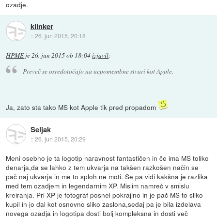
ozadje.
klinker
::
26. jun 2015, 20:18
HPME
je
26. jun 2015 ob 18:04
izjavil
:
Preveč se osredotočajo na nepomembne stvari kot Apple.
Ja, zato sta tako MS kot Apple tik pred propadom
Seljak
::
26. jun 2015, 20:29
Meni osebno je ta logotip naravnost fantastičen in če ima MS toliko
denarja,da se lahko z tem ukvarja na takšen razkošen način se
pač naj ukvarja in me to sploh ne moti. Se pa vidi kakšna je razlika
med tem ozadjem in legendarnim XP. Mislim namreč v smislu
kreiranja. Pri XP je fotograf posnel pokrajino in je pač MS to sliko
kupil in jo dal kot osnovno sliko zaslona,sedaj pa je bila izdelava
novega ozadja in logotipa dosti bolj kompleksna in dosti več