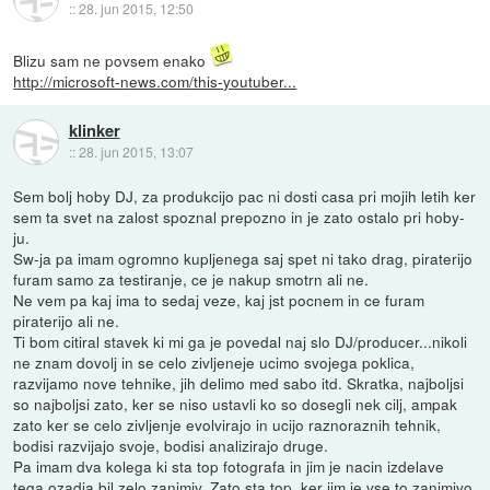
::
28. jun 2015, 12:50
Blizu sam ne povsem enako
http://microsoft-news.com/this-youtuber...
klinker
::
28. jun 2015, 13:07
Sem bolj hoby DJ, za produkcijo pac ni dosti casa pri mojih letih ker
sem ta svet na zalost spoznal prepozno in je zato ostalo pri hoby-
ju.
Sw-ja pa imam ogromno kupljenega saj spet ni tako drag, piraterijo
furam samo za testiranje, ce je nakup smotrn ali ne.
Ne vem pa kaj ima to sedaj veze, kaj jst pocnem in ce furam
piraterijo ali ne.
Ti bom citiral stavek ki mi ga je povedal naj slo DJ/producer...nikoli
ne znam dovolj in se celo zivljeneje ucimo svojega poklica,
razvijamo nove tehnike, jih delimo med sabo itd. Skratka, najboljsi
so najboljsi zato, ker se niso ustavli ko so dosegli nek cilj, ampak
zato ker se celo zivljenje evolvirajo in ucijo raznoraznih tehnik,
bodisi razvijajo svoje, bodisi analizirajo druge.
Pa imam dva kolega ki sta top fotografa in jim je nacin izdelave
tega ozadja bil zelo zanimiv. Zato sta top, ker jim je vse to zanimivo