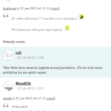
Ledstorm
je
22. jan 2015 ob 11:31
izjavil
:
Še vedno aktivacija??? ma kdo se še s tem jajca?
Pri Linuxu gre delo prav lepo naprej...
Nobody cares.
roli
::
22. jan 2015, 11:56
Tale Holo lens stvarca izgleda precej privlačno. Če bo tudi cena
privlačna bo pa sploh super.
MuadDib
::
22. jan 2015, 12:01
srnjak
je
22. jan 2015 ob 11:31
izjavil
:
@MuadDib