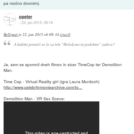
pa močno dvomim).
opeter
::
22. jan 2015, 09:16
Bellzmet
je
22. jan 2015 ob 08:34
izjavil
:
A kakšni porniči so že za tele "HoloLens in podobne" zadeve?
Ja, sem se spomnil dveh filmov in sicer TimeCop ter Demolition
Man.
Time Cop - Virtual Reality girl (igra Laura Murdoch)
http://www.celebritymoviearchive.com/to...
Demolition Man - VR Sex Scene: