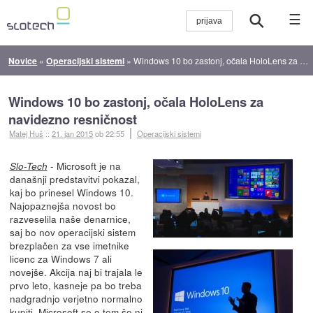
☰
Novice
»
Operacijski sistemi
»
Windows 10 bo zastonj, očala HoloLens za navidezno resničnost
Windows 10 bo zastonj, očala HoloLens za
navidezno resničnost
Matej Huš
::
21. jan 2015
ob 22:55
Operacijski sistemi
- Microsoft je na
Slo-Tech
današnji predstavitvi pokazal,
kaj bo prinesel Windows 10.
Najopaznejša novost bo
razveselila naše denarnice,
saj bo nov operacijski sistem
brezplačen za vse imetnike
licenc za Windows 7 ali
novejše. Akcija naj bi trajala le
prvo leto, kasneje pa bo treba
nadgradnjo verjetno normalno
kupiti. Microsoft se o tem še ni