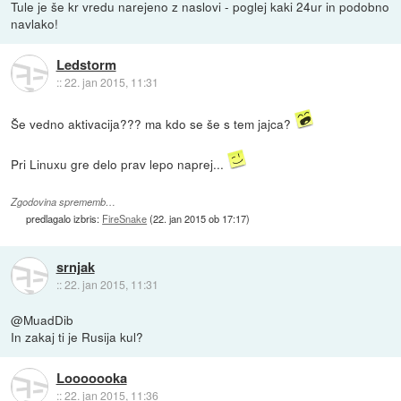
Tule je še kr vredu narejeno z naslovi - poglej kaki 24ur in podobno
navlako!
Ledstorm
::
22. jan 2015, 11:31
Še vedno aktivacija??? ma kdo se še s tem jajca?
Pri Linuxu gre delo prav lepo naprej...
Zgodovina sprememb…
predlagalo izbris:
FireSnake
(
22. jan 2015 ob 17:17
)
srnjak
::
22. jan 2015, 11:31
@MuadDib
In zakaj ti je Rusija kul?
Looooooka
::
22. jan 2015, 11:36