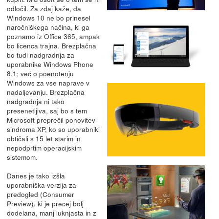
odločil. Za zdaj kaže, da
Windows 10 ne bo prinesel
naročniškega načina, ki ga
poznamo iz Office 365, ampak
bo licenca trajna. Brezplačna
bo tudi nadgradnja za
uporabnike Windows Phone
8.1; več o poenotenju
Windows za vse naprave v
nadaljevanju. Brezplačna
nadgradnja ni tako
presenetljiva, saj bo s tem
Microsoft preprečil ponovitev
sindroma XP, ko so uporabniki
obtičali s 15 let starim in
nepodprtim operacijskim
sistemom.
Danes je tako izšla
uporabniška verzija za
predogled (Consumer
Preview), ki je precej bolj
dodelana, manj luknjasta in z