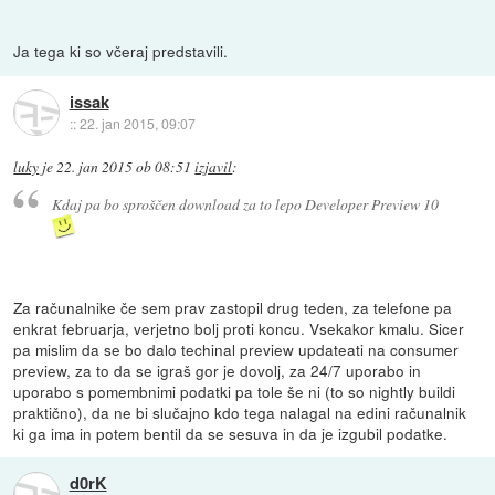
Ja tega ki so včeraj predstavili.
issak
::
22. jan 2015, 09:07
luky
je
22. jan 2015 ob 08:51
izjavil
:
Kdaj pa bo sproščen download za to lepo Developer Preview 10
Za računalnike če sem prav zastopil drug teden, za telefone pa
enkrat februarja, verjetno bolj proti koncu. Vsekakor kmalu. Sicer
pa mislim da se bo dalo techinal preview updateati na consumer
preview, za to da se igraš gor je dovolj, za 24/7 uporabo in
uporabo s pomembnimi podatki pa tole še ni (to so nightly buildi
praktično), da ne bi slučajno kdo tega nalagal na edini računalnik
ki ga ima in potem bentil da se sesuva in da je izgubil podatke.
d0rK