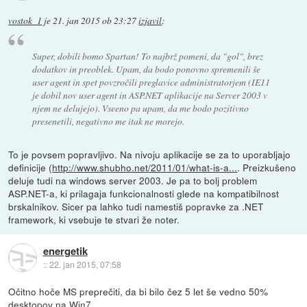
vostok_1
je
21. jan 2015 ob 23:27
izjavil
:
Super, dobili bomo Spartan! To najbrž pomeni, da "gol", brez
dodatkov in preoblek. Upam, da bodo ponovno spremenili še
user agent in spet povzročili preglavice administratorjem (IE11
je dobil nov user agent in ASP.NET aplikacije na Server 2003 v
njem ne delujejo). Vseeno pa upam, da me bodo pozitivno
presenetili, negativno me itak ne morejo.
To je povsem popravljivo. Na nivoju aplikacije se za to uporabljajo
definicije (
http://www.shubho.net/2011/01/what-is-a...
. Preizkušeno
deluje tudi na windows server 2003. Je pa to bolj problem
ASP.NET-a, ki prilagaja funkcionalnosti glede na kompatibilnost
brskalnikov. Sicer pa lahko tudi namestiš popravke za .NET
framework, ki vsebuje te stvari že noter.
energetik
::
22. jan 2015, 07:58
Očitno hoče MS preprečiti, da bi bilo čez 5 let še vedno 50%
desktopov na Win7...