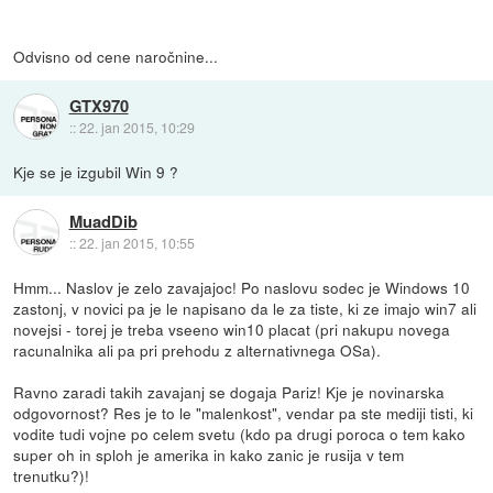
Odvisno od cene naročnine...
GTX970
::
22. jan 2015, 10:29
Kje se je izgubil Win 9 ?
MuadDib
::
22. jan 2015, 10:55
Hmm... Naslov je zelo zavajajoc! Po naslovu sodec je Windows 10
zastonj, v novici pa je le napisano da le za tiste, ki ze imajo win7 ali
novejsi - torej je treba vseeno win10 placat (pri nakupu novega
racunalnika ali pa pri prehodu z alternativnega OSa).
Ravno zaradi takih zavajanj se dogaja Pariz! Kje je novinarska
odgovornost? Res je to le "malenkost", vendar pa ste mediji tisti, ki
vodite tudi vojne po celem svetu (kdo pa drugi poroca o tem kako
super oh in sploh je amerika in kako zanic je rusija v tem
trenutku?)!