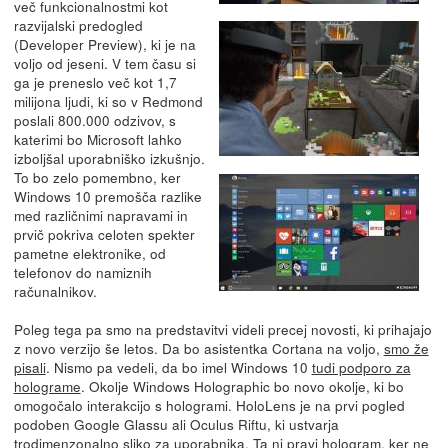
več funkcionalnostmi kot
razvijalski predogled
(Developer Preview), ki je na
voljo od jeseni. V tem času si
ga je preneslo več kot 1,7
milijona ljudi, ki so v Redmond
poslali 800.000 odzivov, s
katerimi bo Microsoft lahko
izboljšal uporabniško izkušnjo.
To bo zelo pomembno, ker
Windows 10 premošča razlike
med različnimi napravami in
prvič pokriva celoten spekter
pametne elektronike, od
telefonov do namiznih
računalnikov.
Poleg tega pa smo na predstavitvi videli precej novosti, ki prihajajo
z novo verzijo še letos. Da bo asistentka Cortana na voljo,
smo že
pisali
. Nismo pa vedeli, da bo imel Windows 10
tudi podporo za
holograme
. Okolje Windows Holographic bo novo okolje, ki bo
omogočalo interakcijo s hologrami. HoloLens je na prvi pogled
podoben Google Glassu ali Oculus Riftu, ki ustvarja
trodimenzonalno sliko za uporabnika. Ta ni pravi hologram, ker ne