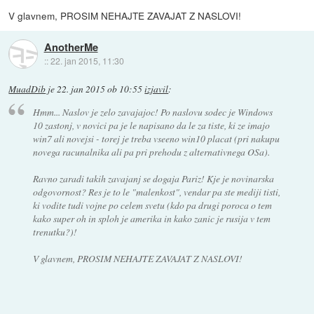
V glavnem, PROSIM NEHAJTE ZAVAJAT Z NASLOVI!
AnotherMe
::
22. jan 2015, 11:30
MuadDib
je
22. jan 2015 ob 10:55
izjavil
:
Hmm... Naslov je zelo zavajajoc! Po naslovu sodec je Windows
10 zastonj, v novici pa je le napisano da le za tiste, ki ze imajo
win7 ali novejsi - torej je treba vseeno win10 placat (pri nakupu
novega racunalnika ali pa pri prehodu z alternativnega OSa).
Ravno zaradi takih zavajanj se dogaja Pariz! Kje je novinarska
odgovornost? Res je to le "malenkost", vendar pa ste mediji tisti,
ki vodite tudi vojne po celem svetu (kdo pa drugi poroca o tem
kako super oh in sploh je amerika in kako zanic je rusija v tem
trenutku?)!
V glavnem, PROSIM NEHAJTE ZAVAJAT Z NASLOVI!