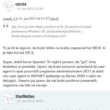
carota
::
21. jan 2015, 23:43
vostok_1
je
21. jan 2015 ob 23:27
izjavil
:
Aja. Sicer pa how shitty you have to be, da moraš cel sistem
poimenovat Windows 10, zaradi nekompatibilnosti z
hardcodanjem windows 9 stringom. Lol.
To je bil le izgovor, da bodo lahko na kratko zapisovali kot WinX, ki
je tako kul kot OS X.
Super, dobili bomo Spartan! To najbrž pomeni, da "gol", brez
dodatkov in preoblek. Upam, da bodo ponovno spremenili še user
agent in spet povzročili preglavice administratorjem (IE11 je dobil
nov user agent in ASP.NET aplikacije na Server 2003 v njem ne
delujejo). Vseeno pa upam, da me bodo pozitivno presenetili,
negativno me itak ne morejo.
StarMafijec
::
21. jan 2015, 23:47