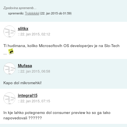
Zgodovina sprememb…
spremenilo:
Trololololol
(
22. jan 2015 ob 01:59
)
slitkx
::
22. jan 2015, 02:12
Ti hudimana, koliko Microsoftovih OS developerjev je na Slo-Tech
...
Mufasa
::
22. jan 2015, 06:58
Kapo dol mikromehki!
integral15
::
22. jan 2015, 07:15
In kje lahko potegnemo dol consumer preview ko so ga tako
napovedovali ??????