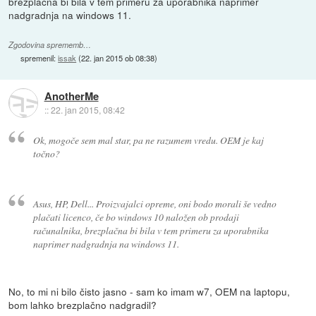
brezplačna bi bila v tem primeru za uporabnika naprimer
nadgradnja na windows 11.
Zgodovina sprememb…
spremenil:
issak
(
22. jan 2015 ob 08:38
)
AnotherMe
::
22. jan 2015, 08:42
Ok, mogoče sem mal star, pa ne razumem vredu. OEM je kaj
točno?
Asus, HP, Dell... Proizvajalci opreme, oni bodo morali še vedno
plačati licenco, če bo windows 10 naložen ob prodaji
računalnika, brezplačna bi bila v tem primeru za uporabnika
naprimer nadgradnja na windows 11.
No, to mi ni bilo čisto jasno - sam ko imam w7, OEM na laptopu,
bom lahko brezplačno nadgradil?