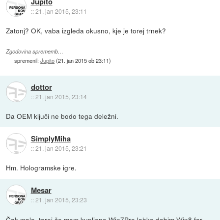
Jupito
::
21. jan 2015, 23:11
Zatonj? OK, vaba izgleda okusno, kje je torej trnek?
Zgodovina sprememb…
spremenil:
Jupito
(
21. jan 2015 ob 23:11
)
dottor
::
21. jan 2015, 23:14
Da OEM ključi ne bodo tega deležni.
SimplyMiha
::
21. jan 2015, 23:21
Hm. Hologramske igre.
Mesar
::
21. jan 2015, 23:23
Čak malo, torej če mam kupljeno Win7Pro lahko dobim Win8 for