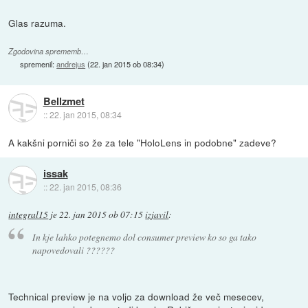
Glas razuma.
Zgodovina sprememb…
spremenil:
andrejus
(
22. jan 2015 ob 08:34
)
Bellzmet
::
22. jan 2015, 08:34
A kakšni porniči so že za tele "HoloLens in podobne" zadeve?
issak
::
22. jan 2015, 08:36
integral15
je
22. jan 2015 ob 07:15
izjavil
:
In kje lahko potegnemo dol consumer preview ko so ga tako
napovedovali ??????
Technical preview je na voljo za download že več mesecev,