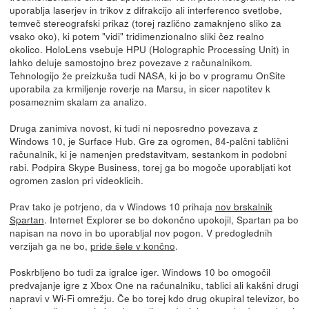
uporablja laserjev in trikov z difrakcijo ali interferenco svetlobe,
temveč stereografski prikaz (torej različno zamaknjeno sliko za
vsako oko), ki potem "vidi" tridimenzionalno sliki čez realno
okolico. HoloLens vsebuje HPU (Holographic Processing Unit) in
lahko deluje samostojno brez povezave z računalnikom.
Tehnologijo že preizkuša tudi NASA, ki jo bo v programu OnSite
uporabila za krmiljenje roverje na Marsu, in sicer napotitev k
posameznim skalam za analizo.
Druga zanimiva novost, ki tudi ni neposredno povezava z
Windows 10, je Surface Hub. Gre za ogromen, 84-palčni tablični
računalnik, ki je namenjen predstavitvam, sestankom in podobni
rabi. Podpira Skype Business, torej ga bo mogoče uporabljati kot
ogromen zaslon pri videoklicih.
Prav tako je potrjeno, da v Windows 10 prihaja
nov brskalnik
Spartan
. Internet Explorer se bo dokončno upokojil, Spartan pa bo
napisan na novo in bo uporabljal nov pogon. V predoglednih
verzijah ga ne bo,
pride šele v končno
.
Poskrbljeno bo tudi za igralce iger. Windows 10 bo omogočil
predvajanje igre z Xbox One na računalniku, tablici ali kakšni drugi
napravi v Wi-Fi omrežju. Če bo torej kdo drug okupiral televizor, bo