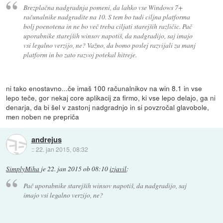
Brezplačna nadgradnja pomeni, da lahko vse Windows 7+
računalnike nadgradite na 10. S tem bo tudi ciljna platforma
bolj poenotena in ne bo več treba ciljati starejših različic. Pač
uporabnike starejših winsov napotiš, da nadgradijo, saj imajo
vsi legalno verzijo, ne? Važno, da bomo poslej razvijali za manj
platform in bo zato razvoj potekal hitreje.
ni tako enostavno...če imaš 100 računalnikov na win 8.1 in vse
lepo teče, gor nekaj core aplikacij za firmo, ki vse lepo delajo, ga ni
denarja, da bi šel v zastonj nadgradnjo in si povzročal glavobole,
men noben ne prepriča
andrejus
::
22. jan 2015, 08:32
SimplyMiha
je
22. jan 2015 ob 08:10
izjavil
:
Pač uporabnike starejših winsov napotiš, da nadgradijo, saj
imajo vsi legalno verzijo, ne?