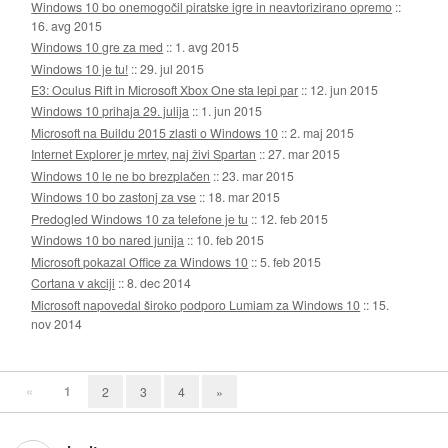
Windows 10 bo onemogočil piratske igre in neavtorizirano opremo
::
16. avg 2015
Windows 10 gre za med
::
1. avg 2015
Windows 10 je tu!
::
29. jul 2015
E3: Oculus Rift in Microsoft Xbox One sta lepi par
::
12. jun 2015
Windows 10 prihaja 29. julija
::
1. jun 2015
Microsoft na Buildu 2015 zlasti o Windows 10
::
2. maj 2015
Internet Explorer je mrtev, naj živi Spartan
::
27. mar 2015
Windows 10 le ne bo brezplačen
::
23. mar 2015
Windows 10 bo zastonj za vse
::
18. mar 2015
Predogled Windows 10 za telefone je tu
::
12. feb 2015
Windows 10 bo nared junija
::
10. feb 2015
Microsoft pokazal Office za Windows 10
::
5. feb 2015
Cortana v akciji
::
8. dec 2014
Microsoft napovedal široko podporo Lumiam za Windows 10
::
15.
nov 2014
«
1
2
3
4
»