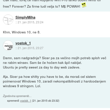
free? Forever? Za firme tudi velja to? M$ POWAH!
SimplyMiha
::
21. jan 2015, 23:24
Khm, Windows 10, ne 8.
vostok_1
::
21. jan 2015, 23:27
Damn, sam nadgradnja? Sicer pa za večino mojih potreb sploh več
ne rabim winsev. Sam še če hočem kak špil nabijat.
Ubuntu je pretty sweet za day to day web zadeve.
Aja. Sicer pa how shitty you have to be, da moraš cel sistem
poimenovat Windows 10, zaradi nekompatibilnosti z hardcodanjem
windows 9 stringom. Lol.
Zgodovina sprememb…
spremenil:
vostok_1
(
21. jan 2015 ob 23:32
)