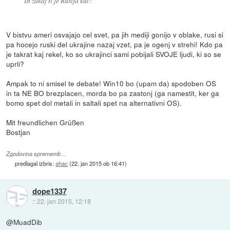
In zakaj ti je Rusija kul?
V bistvu ameri osvajajo cel svet, pa jih mediji gonijo v oblake, rusi si
pa hocejo ruski del ukrajine nazaj vzet, pa je ogenj v strehi! Kdo pa
je takrat kaj rekel, ko so ukrajinci sami pobijali SVOJE ljudi, ki so se
uprli?
Ampak to ni smisel te debate! Win10 bo (upam da) spodoben OS
in ta NE BO brezplacen, morda bo pa zastonj (ga namestit, ker ga
bomo spet dol metali in saltali spet na alternativni OS).
Mit freundlichen Grüßen
Bostjan
Zgodovina sprememb…
predlagal izbris:
ahac
(
22. jan 2015 ob 16:41
)
dope1337
::
22. jan 2015, 12:18
@MuadDib