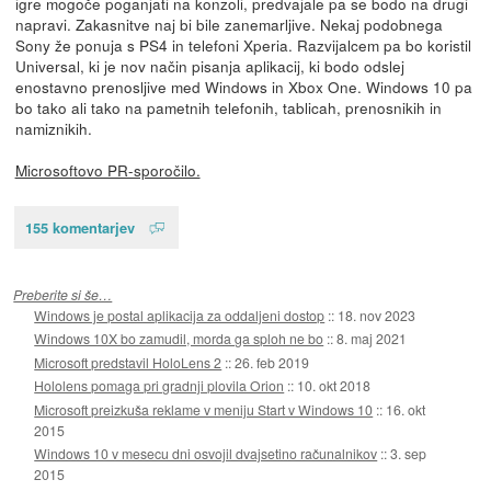
igre mogoče poganjati na konzoli, predvajale pa se bodo na drugi
napravi. Zakasnitve naj bi bile zanemarljive. Nekaj podobnega
Sony že ponuja s PS4 in telefoni Xperia. Razvijalcem pa bo koristil
Universal, ki je nov način pisanja aplikacij, ki bodo odslej
enostavno prenosljive med Windows in Xbox One. Windows 10 pa
bo tako ali tako na pametnih telefonih, tablicah, prenosnikih in
namiznikih.
Microsoftovo PR-sporočilo.
155 komentarjev
Preberite si še…
Windows je postal aplikacija za oddaljeni dostop
::
18. nov 2023
Windows 10X bo zamudil, morda ga sploh ne bo
::
8. maj 2021
Microsoft predstavil HoloLens 2
::
26. feb 2019
Hololens pomaga pri gradnji plovila Orion
::
10. okt 2018
Microsoft preizkuša reklame v meniju Start v Windows 10
::
16. okt
2015
Windows 10 v mesecu dni osvojil dvajsetino računalnikov
::
3. sep
2015