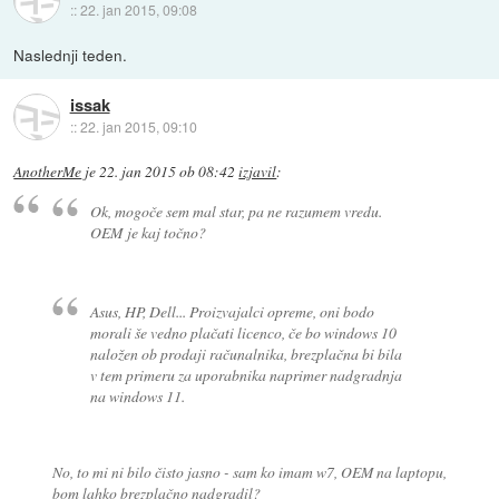
::
22. jan 2015, 09:08
Naslednji teden.
issak
::
22. jan 2015, 09:10
AnotherMe
je
22. jan 2015 ob 08:42
izjavil
:
Ok, mogoče sem mal star, pa ne razumem vredu.
OEM je kaj točno?
Asus, HP, Dell... Proizvajalci opreme, oni bodo
morali še vedno plačati licenco, če bo windows 10
naložen ob prodaji računalnika, brezplačna bi bila
v tem primeru za uporabnika naprimer nadgradnja
na windows 11.
No, to mi ni bilo čisto jasno - sam ko imam w7, OEM na laptopu,
bom lahko brezplačno nadgradil?