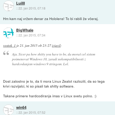
LuiIII
::
22. jan 2015, 07:18
Hm kam naj vržem denar za Hololens! To bi rabili že včeraj.
BigWhale
::
22. jan 2015, 07:34
vostok_1
je
21. jan 2015 ob 23:27
izjavil
:
Aja. Sicer pa how shitty you have to be, da moraš cel sistem
poimenovat Windows 10, zaradi nekompatibilnosti z
hardcodanjem windows 9 stringom. Lol.
Dost zalostno je to, da ti mora Linux Zealot razloziti, da so tega
krivi razvijalci, ki so pisali tak shitty software.
Taksne primere hardcodiranja imas v Linux svetu polno. :)
win64
::
22. jan 2015, 07:52