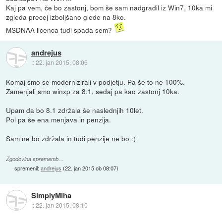
Kaj pa vem, če bo zastonj, bom še sam nadgradil iz Win7, 10ka mi
zgleda precej izboljšano glede na 8ko.
MSDNAA licenca tudi spada sem?
andrejus
::
22. jan 2015, 08:06
Komaj smo se modernizirali v podjetju. Pa še to ne 100%.
Zamenjali smo winxp za 8.1, sedaj pa kao zastonj 10ka.
Upam da bo 8.1 zdržala še naslednjih 10let.
Pol pa še ena menjava in penzija.
Sam ne bo zdržala in tudi penzije ne bo :(
Zgodovina sprememb…
spremenil:
andrejus
(
22. jan 2015 ob 08:07
)
SimplyMiha
::
22. jan 2015, 08:10