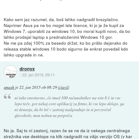
Kako sem jaz razumel, da, boš lahko nadgradil brezplačno.
Naprimer Asus pa ne bo mogel iste licence, ki jo je že kupil za
Windows 7, uporabiti za windows 10, bo moral kupiti novo, da bo
lahko prodajal laptop s prednaloženimi Windows 10 gor.
Ne me pa zdaj 100% za besedo držat, ko bo prišlo dejansko do
releasa stable windows 10 bodo sigurno še enkrat povedali kdo
lahko upgrade in ne.
dronyx
::
22. jan 2015, 09:11
smash
je
22. jan 2015 ob 08:29
izjavil
:
ni tako enostavno...če imaš 100 računalnikov na win 8.1 in vse
lepo teče, gor nekaj core aplikacij za firmo, ki vse lepo delajo, ga
ni denarja, da bi šel v zastonj nadgradnjo in si povzročal
glavobole, men noben ne prepriča
No ja. Saj to ni zastonj, razen če se ne da iz nekega centralnega
strežnika vse desktope na klik nadgradit na višjo verzijo OS (v kar