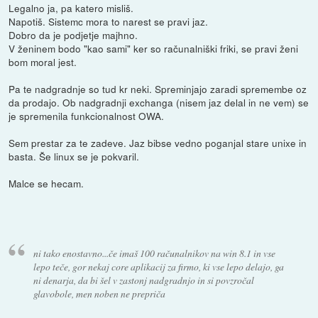
Legalno ja, pa katero misliš.
Napotiš. Sistemc mora to narest se pravi jaz.
Dobro da je podjetje majhno.
V ženinem bodo "kao sami" ker so računalniški friki, se pravi ženi
bom moral jest.
Pa te nadgradnje so tud kr neki. Spreminjajo zaradi spremembe oz
da prodajo. Ob nadgradnji exchanga (nisem jaz delal in ne vem) se
je spremenila funkcionalnost OWA.
Sem prestar za te zadeve. Jaz bibse vedno poganjal stare unixe in
basta. Še linux se je pokvaril.
Malce se hecam.
ni tako enostavno...če imaš 100 računalnikov na win 8.1 in vse
lepo teče, gor nekaj core aplikacij za firmo, ki vse lepo delajo, ga
ni denarja, da bi šel v zastonj nadgradnjo in si povzročal
glavobole, men noben ne prepriča