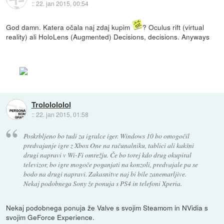
::
22. jan 2015, 00:54
God damn. Katera očala naj zdaj kupim
? Oculus rift (virtual
reality) ali HoloLens (Augmented) Decisions, decisions. Anyways
Trololololol
::
22. jan 2015, 01:58
Poskrbljeno bo tudi za igralce iger. Windows 10 bo omogočil
predvajanje igre z Xbox One na računalniku, tablici ali kakšni
drugi napravi v Wi-Fi omrežju. Če bo torej kdo drug okupiral
televizor, bo igre mogoče poganjati na konzoli, predvajale pa se
bodo na drugi napravi. Zakasnitve naj bi bile zanemarljive.
Nekaj podobnega Sony že ponuja s PS4 in telefoni Xperia.
Nekaj podobnega ponuja že Valve s svojim Steamom in NVidia s
svojim GeForce Experience.