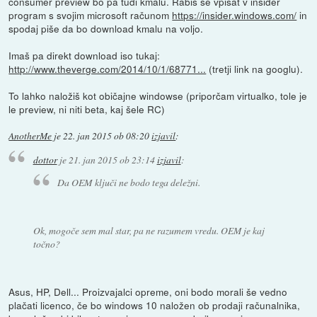
consumer preview bo pa tudi kmalu. Rabiš se vpisat v insider
program s svojim microsoft računom
https://insider.windows.com/
in
spodaj piše da bo download kmalu na voljo.
Imaš pa direkt download iso tukaj:
http://www.theverge.com/2014/10/1/68771...
(tretji link na googlu).
To lahko naložiš kot običajne windowse (priporčam virtualko, tole je
le preview, ni niti beta, kaj šele RC)
AnotherMe
je
22. jan 2015 ob 08:20
izjavil
:
dottor
je
21. jan 2015 ob 23:14
izjavil
:
Da OEM ključi ne bodo tega deležni.
Ok, mogoče sem mal star, pa ne razumem vredu. OEM je kaj
točno?
Asus, HP, Dell... Proizvajalci opreme, oni bodo morali še vedno
plačati licenco, če bo windows 10 naložen ob prodaji računalnika,