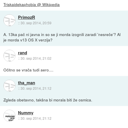
Triskaidekaphobia @ Wikipedia
PrimozR
::
30. sep 2014, 20:59
A. 13ka pač ni javna in so se ji morda izognili zaradi 'nesreče'? Al
je morda v13 OS X verzija?
rand
::
30. sep 2014, 21:02
Očitno se vrača tudi aero....
tha_man
::
30. sep 2014, 21:12
Zgleda obetavno, takšna bi morala biti že osmica.
Nummy
::
30. sep 2014, 21:12