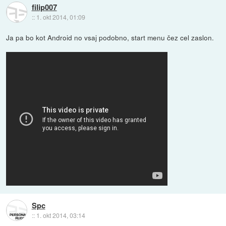
filip007
::
1. okt 2014, 01:09
Ja pa bo kot Android no vsaj podobno, start menu čez cel zaslon.
Spc
::
1. okt 2014, 03:14