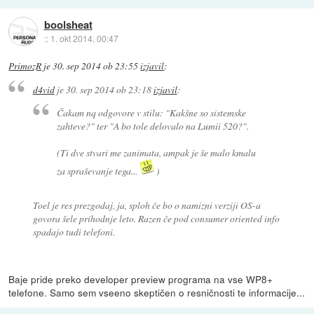
boolsheat
::
1. okt 2014, 00:47
PrimozR
je
30. sep 2014 ob 23:55
izjavil
:
d4vid
je
30. sep 2014 ob 23:18
izjavil
:
Čakam nq odgovore v stilu: "Kakšne so sistemske
zahteve?" ter "A bo tole delovalo na Lumii 520?".
(Ti dve stvari me zanimata, ampak je še malo kmalu
za spraševanje tega...
)
Toel je res prezgodaj, ja, sploh če bo o namizni verziji OS-a
govora šele prihodnje leto. Razen če pod consumer oriented info
spadajo tudi telefoni.
Baje pride preko developer preview programa na vse WP8+
telefone. Samo sem vseeno skeptičen o resničnosti te informacije...