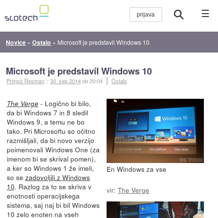
☰
Novice
»
Ostalo
»
Microsoft je predstavil Windows 10
Microsoft je predstavil Windows 10
Primož Resman
::
30. sep 2014
ob 20:04
Ostalo
- Logično bi bilo,
The Verge
da bi Windows 7 in 8 sledil
Windows 9, a temu ne bo
tako. Pri Microsoftu so očitno
razmišljali, da bi novo verzijo
poimenovali Windows One (za
imenom bi se skrival pomen),
a ker so Windows 1 že imeli,
En Windows za vse
so se
zadovoljili z Windows
10
. Razlog za to se skriva v
vir:
The Verge
enotnosti operacijskega
sistema, saj naj bi bil Windows
10 zelo enoten na vseh