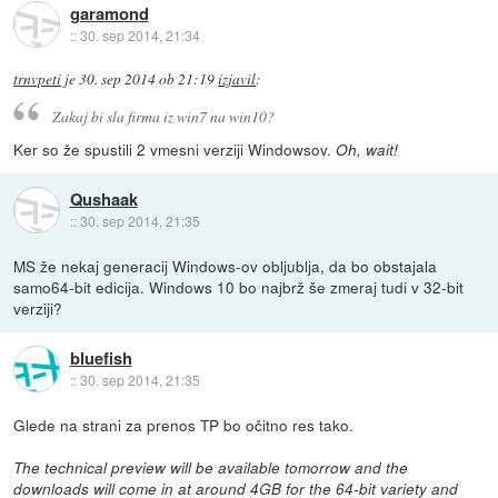
garamond
::
30. sep 2014, 21:34
trnvpeti
je
30. sep 2014 ob 21:19
izjavil
:
Zakaj bi sla firma iz win7 na win10?
Ker so že spustili 2 vmesni verziji Windowsov.
Oh, wait!
Qushaak
::
30. sep 2014, 21:35
MS že nekaj generacij Windows-ov obljublja, da bo obstajala
samo64-bit edicija. Windows 10 bo najbrž še zmeraj tudi v 32-bit
verziji?
bluefish
::
30. sep 2014, 21:35
Glede na strani za prenos TP bo očitno res tako.
The technical preview will be available tomorrow and the
downloads will come in at around 4GB for the 64-bit variety and