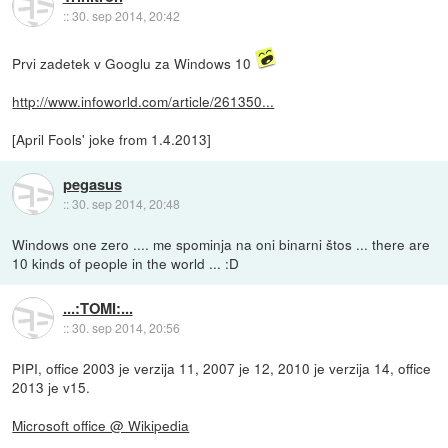
::
30. sep 2014, 20:42
Prvi zadetek v Googlu za Windows 10
http://www.infoworld.com/article/261350...
[April Fools' joke from 1.4.2013]
pegasus
::
30. sep 2014, 20:48
Windows one zero .... me spominja na oni binarni štos ... there are
10 kinds of people in the world ... :D
...:TOMI:...
::
30. sep 2014, 20:56
PIPI, office 2003 je verzija 11, 2007 je 12, 2010 je verzija 14, office
2013 je v15.
Microsoft office @ Wikipedia