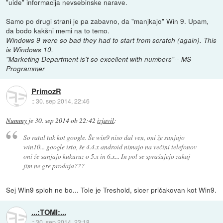
"uide" informacija nevsebinske narave.
Samo po drugi strani je pa zabavno, da "manjkajo" Win 9. Upam,
da bodo kakšni memi na to temo.
Windows 9 were so bad they had to start from scratch (again). This
is Windows 10.
"Marketing Department is't so excellent with numbers"-- MS
Programmer
PrimozR
::
30. sep 2014, 22:46
Nummy
je
30. sep 2014 ob 22:42
izjavil
:
So ratal tak kot google. Še win9 niso dal ven, oni že sanjajo
win10... google isto, še 4.4.x android nimajo na večini telefonov
oni že sanjajo kukuruz o 5.x in 6.x... In pol se sprašujejo zakaj
jim ne gre prodaja???
Sej Win9 sploh ne bo... Tole je Treshold, sicer pričakovan kot Win9.
...:TOMI:...
::
30. sep 2014, 23:18