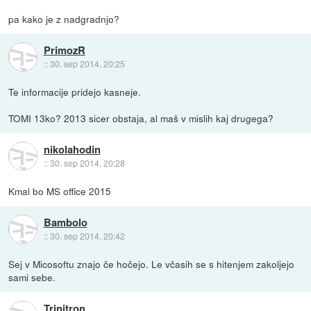
pa kako je z nadgradnjo?
PrimozR
::
30. sep 2014, 20:25
Te informacije pridejo kasneje.
TOMI 13ko? 2013 sicer obstaja, al maš v mislih kaj drugega?
nikolahodin
::
30. sep 2014, 20:28
Kmal bo MS office 2015
Bambolo
::
30. sep 2014, 20:42
Sej v Micosoftu znajo če hočejo. Le včasih se s hitenjem zakoljejo
sami sebe.
Trinitron