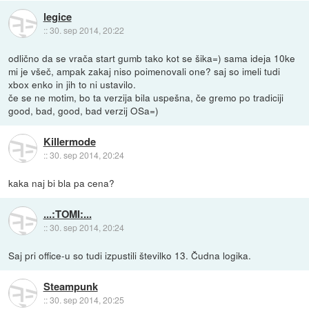
legice
::
30. sep 2014, 20:22
odlično da se vrača start gumb tako kot se šika=) sama ideja 10ke
mi je všeč, ampak zakaj niso poimenovali one? saj so imeli tudi
xbox enko in jih to ni ustavilo.
če se ne motim, bo ta verzija bila uspešna, če gremo po tradiciji
good, bad, good, bad verzij OSa=)
Killermode
::
30. sep 2014, 20:24
kaka naj bi bla pa cena?
...:TOMI:...
::
30. sep 2014, 20:24
Saj pri office-u so tudi izpustili številko 13. Čudna logika.
Steampunk
::
30. sep 2014, 20:25