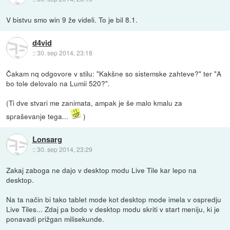
V bistvu smo win 9 že videli. To je bil 8.1.
d4vid
::
30. sep 2014, 23:18
Čakam nq odgovore v stilu: "Kakšne so sistemske zahteve?" ter "A
bo tole delovalo na Lumii 520?".
(Ti dve stvari me zanimata, ampak je še malo kmalu za
spraševanje tega...
)
Lonsarg
::
30. sep 2014, 23:29
Zakaj zaboga ne dajo v desktop modu Live Tile kar lepo na
desktop.
Na ta način bi tako tablet mode kot desktop mode imela v ospredju
Live Tiles... Zdaj pa bodo v desktop modu skriti v start meniju, ki je
ponavadi prižgan milisekunde.