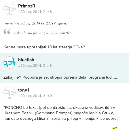
PrimozR
::
30. sep 2014, 21:48
trnvpeti
je
30. sep 2014 ob 21:19
izjavil
:
Zakaj bi sla firma iz win7 na win10?
Ker ne more uporabljati 10 let starega OS-a?
bluefish
::
30. sep 2014, 21:48
Zakaj ne? Podpora je še, strojna oprema dela, programi tudi,...
tony1
::
30. sep 2014, 21:49
"KONČNO bo tekst (pot do direktorija, ukaze iz vodičev, itd.) v
Ukaznem Pozivu (Command Promptu) mogoče lepiti s Ctrl+V,
namesto desnega klika in izbiranja prilepi v meniju, ki se odpre."