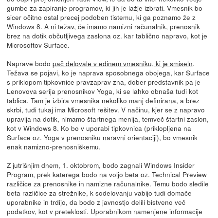
gumbe za zapiranje programov, ki jih je lažje izbrati. Vmesnik bo
sicer očitno ostal precej podoben tistemu, ki ga poznamo že z
Windows 8. A ni težav, če imamo namizni računalnik, prenosnik
brez na dotik občutljivega zaslona oz. kar tablično napravo, kot je
Microsoftov Surface.
Naprave bodo
pač delovale v edinem vmesniku, ki je smiseln
.
Težava se pojavi, ko je naprava sposobnega obojega, kar Surface
s priklopom tipkovnice pravzaprav zna, dober predstavnik pa je
Lenovova serija prenosnikov Yoga, ki se lahko obnaša tudi kot
tablica. Tam je izbira vmesnika nekoliko manj definirana, a brez
skrbi, tudi tukaj ima Microsoft rešitev. V načinu, kjer se z napravo
upravlja na dotik, nimamo štartnega menija, temveč štartni zaslon,
kot v Windows 8. Ko bo v uporabi tipkovnica (priklopljena na
Surface oz. Yoga v prenosniku naravni orientaciji), bo vmesnik
enak namizno-prenosniškemu.
Z jutrišnjim dnem, 1. oktobrom, bodo zagnali Windows Insider
Program, prek katerega bodo na voljo beta oz. Technical Preview
različice za prenosnike in namizne računalnike. Temu bodo sledile
beta različice za strežnike, k sodelovanju vabijo tudi domače
uporabnike in trdijo, da bodo z javnostjo delili bistveno več
podatkov, kot v preteklosti. Uporabnikom namenjene informacije