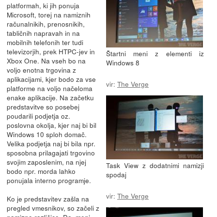
platformah, ki jih ponuja
Microsoft, torej na namiznih
računalnikih, prenosnikih,
tabličnih napravah in na
mobilnih telefonih ter tudi
televizorjih, prek HTPC-jev in
Štartni meni z elementi iz
Xbox One. Na vseh bo na
Windows 8
voljo enotna trgovina z
aplikacijami, kjer bodo za vse
vir:
The Verge
platforme na voljo načeloma
enake aplikacije. Na začetku
predstavitve so posebej
poudarili podjetja oz.
poslovna okolja, kjer naj bi bil
Windows 10 sploh domač.
Velika podjetja naj bi bila npr.
sposobna prilagajati trgovino
svojim zaposlenim, na njej
Task View z dodatnimi namizji
bodo npr. morda lahko
spodaj
ponujala interno programje.
vir:
The Verge
Ko je predstavitev zašla na
pregled vmesnikov, so začeli z
namizno različico. Da, meni