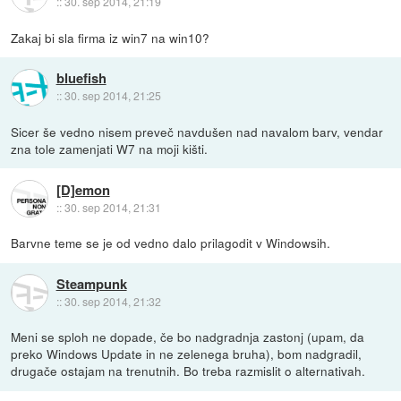
::
30. sep 2014, 21:19
Zakaj bi sla firma iz win7 na win10?
bluefish
::
30. sep 2014, 21:25
Sicer še vedno nisem preveč navdušen nad navalom barv, vendar
zna tole zamenjati W7 na moji kišti.
[D]emon
::
30. sep 2014, 21:31
Barvne teme se je od vedno dalo prilagodit v Windowsih.
Steampunk
::
30. sep 2014, 21:32
Meni se sploh ne dopade, če bo nadgradnja zastonj (upam, da
preko Windows Update in ne zelenega bruha), bom nadgradil,
drugače ostajam na trenutnih. Bo treba razmislit o alternativah.