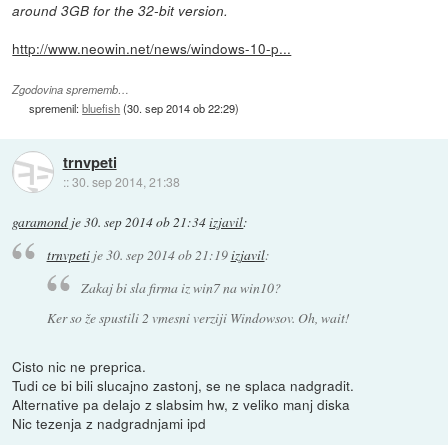
around 3GB for the 32-bit version.
http://www.neowin.net/news/windows-10-p...
Zgodovina sprememb…
spremenil:
bluefish
(
30. sep 2014 ob 22:29
)
trnvpeti
::
30. sep 2014, 21:38
garamond
je
30. sep 2014 ob 21:34
izjavil
:
trnvpeti
je
30. sep 2014 ob 21:19
izjavil
:
Zakaj bi sla firma iz win7 na win10?
Ker so že spustili 2 vmesni verziji Windowsov.
Oh, wait!
Cisto nic ne preprica.
Tudi ce bi bili slucajno zastonj, se ne splaca nadgradit.
Alternative pa delajo z slabsim hw, z veliko manj diska
Nic tezenja z nadgradnjami ipd