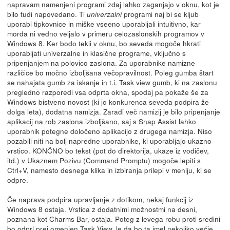
napravam namenjeni programi zdaj lahko zaganjajo v oknu, kot je
bilo tudi napovedano. Ti
programi naj bi se kljub
univerzalni
uporabi tipkovnice in miške vseeno uporabljali intuitivno, kar
morda ni vedno veljalo v primeru celozaslonskih programov v
Windows 8. Ker bodo tekli v oknu, bo seveda mogoče hkrati
uporabljati univerzalne in klasične programe, vključno s
pripenjanjem na polovico zaslona. Za uporabnike namizne
različice bo močno izboljšana večopravilnost. Poleg gumba štart
se nahajata gumb za iskanje in t.i. Task view gumb, ki na zaslonu
pregledno razporedi vsa odprta okna, spodaj pa pokaže še za
Windows bistveno novost (ki jo konkurenca seveda podpira že
dolga leta), dodatna namizja. Zaradi več namizij je bilo pripenjanje
aplikacij na rob zaslona izboljšano, saj s Snap Assist lahko
uporabnik potegne določeno aplikacijo z drugega namizja. Niso
pozabili niti na bolj napredne uporabnike, ki uporabljajo ukazno
vrstico. KONČNO bo tekst (pot do direktorija, ukaze iz vodičev,
itd.) v Ukaznem Pozivu (Command Promptu) mogoče lepiti s
Ctrl+V, namesto desnega klika in izbiranja prilepi v meniju, ki se
odpre.
Če naprava podpira upravljanje z dotikom, nekaj funkcij iz
Windows 8 ostaja. Vrstica z dodatnimi možnostmi na desni,
poznana kot Charms Bar, ostaja. Poteg z levega robu proti sredini
bo odprl prej omenjen Task View, le da bo ta imel nekoliko večje