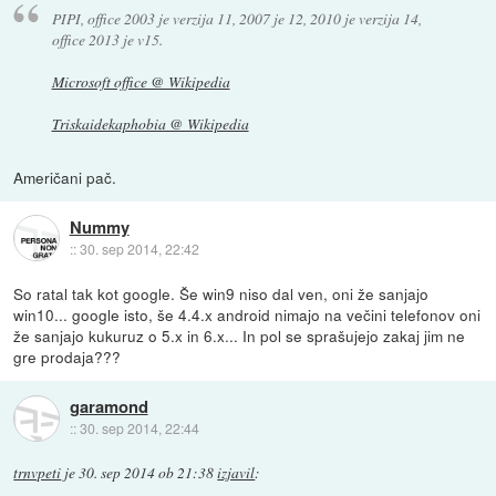
PIPI, office 2003 je verzija 11, 2007 je 12, 2010 je verzija 14,
office 2013 je v15.
Microsoft office @ Wikipedia
Triskaidekaphobia @ Wikipedia
Američani pač.
Nummy
::
30. sep 2014, 22:42
So ratal tak kot google. Še win9 niso dal ven, oni že sanjajo
win10... google isto, še 4.4.x android nimajo na večini telefonov oni
že sanjajo kukuruz o 5.x in 6.x... In pol se sprašujejo zakaj jim ne
gre prodaja???
garamond
::
30. sep 2014, 22:44
trnvpeti
je
30. sep 2014 ob 21:38
izjavil
: