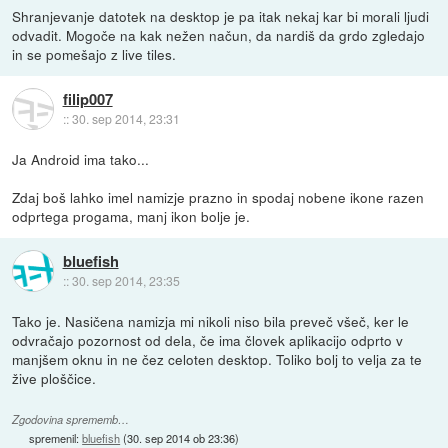
Shranjevanje datotek na desktop je pa itak nekaj kar bi morali ljudi
odvadit. Mogoče na kak nežen načun, da nardiš da grdo zgledajo
in se pomešajo z live tiles.
filip007
::
30. sep 2014, 23:31
Ja Android ima tako...
Zdaj boš lahko imel namizje prazno in spodaj nobene ikone razen
odprtega progama, manj ikon bolje je.
bluefish
::
30. sep 2014, 23:35
Tako je. Nasičena namizja mi nikoli niso bila preveč všeč, ker le
odvračajo pozornost od dela, če ima človek aplikacijo odprto v
manjšem oknu in ne čez celoten desktop. Toliko bolj to velja za te
žive ploščice.
Zgodovina sprememb…
spremenil:
bluefish
(
30. sep 2014 ob 23:36
)