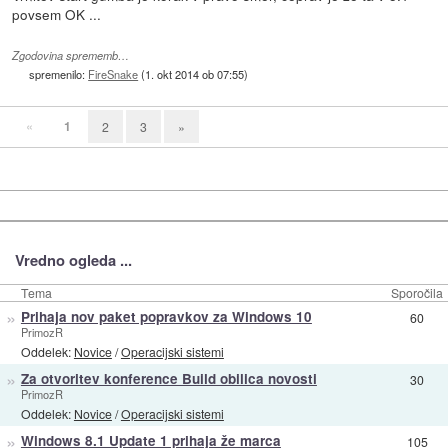
povsem OK ...
Zgodovina sprememb…
spremenilo:
FireSnake
(
1. okt 2014 ob 07:55
)
«
1
2
3
»
Vredno ogleda ...
Tema
Sporočila
»
Prihaja nov paket popravkov za Windows 10
60
PrimozR
Oddelek:
Novice
/
Operacijski sistemi
»
Za otvoritev konference Build obilica novosti
30
PrimozR
Oddelek:
Novice
/
Operacijski sistemi
»
Windows 8.1 Update 1 prihaja že marca
105