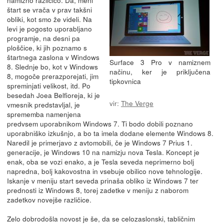
štart se vrača v prav takšni
obliki, kot smo že videli. Na
levi je pogosto uporabljano
programje, na desni pa
ploščice, ki jih poznamo s
štartnega zaslona v Windows
Surface 3 Pro v namiznem
8. Slednje bo, kot v Windows
načinu, ker je priključena
8, mogoče prerazporejati, jim
tipkovnica
spreminjati velikost, itd. Po
besedah Joea Belfioreja, ki je
vir:
The Verge
vmesnik predstavljal, je
sprememba namenjena
predvsem uporabnikom Windows 7. Ti bodo dobili poznano
uporabniško izkušnjo, a bo ta imela dodane elemente Windows 8.
Naredil je primerjavo z avtomobili, če je Windows 7 Prius 1.
generacije, je Windows 10 na namizju nova Tesla. Koncept je
enak, oba se vozi enako, a je Tesla seveda neprimerno bolj
napredna, bolj kakovostna in vsebuje obilico nove tehnologije.
Iskanje v meniju start seveda prinaša obliko iz Windows 7 ter
prednosti iz Windows 8, torej zadetke v meniju z naborom
zadetkov novejše različice.
Zelo dobrodošla novost je še, da se celozaslonski, tabličnim