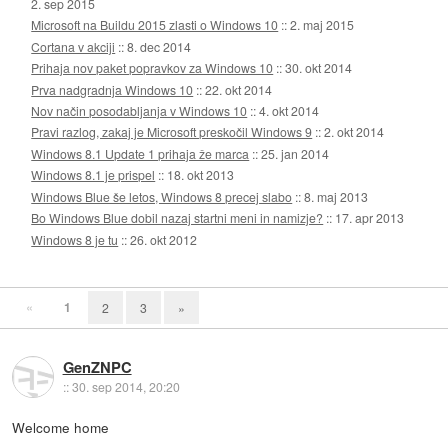
2. sep 2015
Microsoft na Buildu 2015 zlasti o Windows 10
::
2. maj 2015
Cortana v akciji
::
8. dec 2014
Prihaja nov paket popravkov za Windows 10
::
30. okt 2014
Prva nadgradnja Windows 10
::
22. okt 2014
Nov način posodabljanja v Windows 10
::
4. okt 2014
Pravi razlog, zakaj je Microsoft preskočil Windows 9
::
2. okt 2014
Windows 8.1 Update 1 prihaja že marca
::
25. jan 2014
Windows 8.1 je prispel
::
18. okt 2013
Windows Blue še letos, Windows 8 precej slabo
::
8. maj 2013
Bo Windows Blue dobil nazaj startni meni in namizje?
::
17. apr 2013
Windows 8 je tu
::
26. okt 2012
«
1
2
3
»
GenZNPC
::
30. sep 2014, 20:20
Welcome home