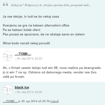
Zakaj ne? Podpora je še, strojna oprema dela, programi tudi,...
Ja vse deluje, in tudi se bo nekaj casa
Kvecjemu se gre na kaksen alternativni office
Pa se kaksen kolab client
Pac pocasi se spoznava, da ne obstaja samo en sistem
Winsi bodo morali nekaj ponudit
...:TOMI:...
::
30. sep 2014, 22:23
Ah, v firmah veselo tečejo tudi win 98, nove mašine pa downgrade-
jo iz win 7 na xp. Odvisno od delovnega mesta, vendar vse živo
vidiš po firmah.
black ice
::
30. sep 2014, 22:40
...:TOMI:...
je
30. sep 2014 ob 20:56
izjavil
: