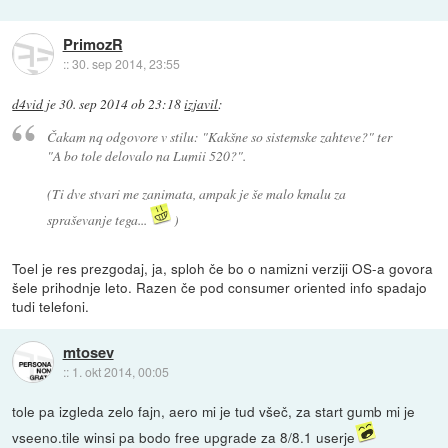
PrimozR
::
30. sep 2014, 23:55
d4vid
je
30. sep 2014 ob 23:18
izjavil
:
Čakam nq odgovore v stilu: "Kakšne so sistemske zahteve?" ter
"A bo tole delovalo na Lumii 520?".
(Ti dve stvari me zanimata, ampak je še malo kmalu za
spraševanje tega...
)
Toel je res prezgodaj, ja, sploh če bo o namizni verziji OS-a govora
šele prihodnje leto. Razen če pod consumer oriented info spadajo
tudi telefoni.
mtosev
::
1. okt 2014, 00:05
tole pa izgleda zelo fajn, aero mi je tud všeč, za start gumb mi je
vseeno.tile winsi pa bodo free upgrade za 8/8.1 userje