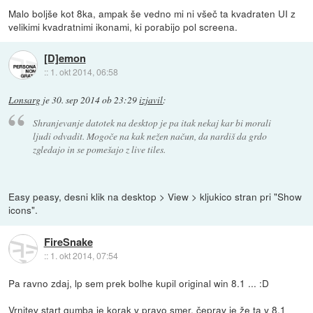
Malo boljše kot 8ka, ampak še vedno mi ni všeč ta kvadraten UI z
velikimi kvadratnimi ikonami, ki porabijo pol screena.
[D]emon
::
1. okt 2014, 06:58
Lonsarg
je
30. sep 2014 ob 23:29
izjavil
:
Shranjevanje datotek na desktop je pa itak nekaj kar bi morali
ljudi odvadit. Mogoče na kak nežen načun, da nardiš da grdo
zgledajo in se pomešajo z live tiles.
Easy peasy, desni klik na desktop > View > kljukico stran pri "Show
icons".
FireSnake
::
1. okt 2014, 07:54
Pa ravno zdaj, lp sem prek bolhe kupil original win 8.1 ... :D
Vrnitev start gumba je korak v pravo smer, čeprav je že ta v 8.1