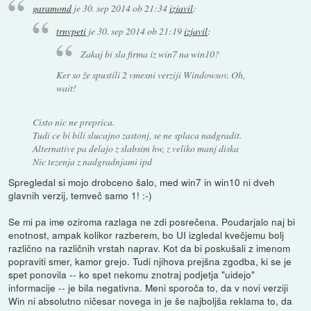
garamond
je
30. sep 2014 ob 21:34
izjavil
:
trnvpeti
je
30. sep 2014 ob 21:19
izjavil
:
Zakaj bi sla firma iz win7 na win10?
Ker so že spustili 2 vmesni verziji Windowsov.
Oh,
wait!
Cisto nic ne preprica.
Tudi ce bi bili slucajno zastonj, se ne splaca nadgradit.
Alternative pa delajo z slabsim hw, z veliko manj diska
Nic tezenja z nadgradnjami ipd
Spregledal si mojo drobceno šalo, med win7 in win10 ni dveh
glavnih verzij, temveč samo 1! :-)
Se mi pa ime oziroma razlaga ne zdi posrečena. Poudarjalo naj bi
enotnost, ampak kolikor razberem, bo UI izgledal kvečjemu bolj
različno na različnih vrstah naprav. Kot da bi poskušali z imenom
popraviti smer, kamor grejo. Tudi njihova prejšna zgodba, ki se je
spet ponovila -- ko spet nekomu znotraj podjetja "uidejo"
informacije -- je bila negativna. Meni sporoča to, da v novi verziji
Win ni absolutno ničesar novega in je še najboljša reklama to, da