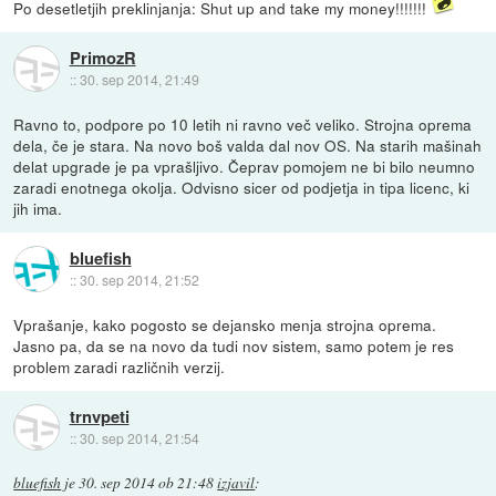
Po desetletjih preklinjanja: Shut up and take my money!!!!!!!
PrimozR
::
30. sep 2014, 21:49
Ravno to, podpore po 10 letih ni ravno več veliko. Strojna oprema
dela, če je stara. Na novo boš valda dal nov OS. Na starih mašinah
delat upgrade je pa vprašljivo. Čeprav pomojem ne bi bilo neumno
zaradi enotnega okolja. Odvisno sicer od podjetja in tipa licenc, ki
jih ima.
bluefish
::
30. sep 2014, 21:52
Vprašanje, kako pogosto se dejansko menja strojna oprema.
Jasno pa, da se na novo da tudi nov sistem, samo potem je res
problem zaradi različnih verzij.
trnvpeti
::
30. sep 2014, 21:54
bluefish
je
30. sep 2014 ob 21:48
izjavil
: