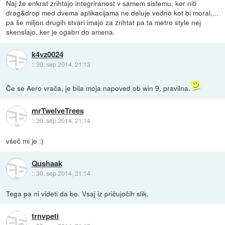
Naj že enkrat zrihtajo integriranost v samem sistemu, ker niti
drag&drop med dvema aplikacijama ne deluje vedno kot bi moral,...
pa še miljon drugih stvari imajo za zrihtat pa ta metro style nej
skenslajo, ker je ogabn do amena.
k4vz0024
::
30. sep 2014, 21:13
Če se Aero vrača, je bila moja napoved ob win 9, pravilna.
mrTwelveTrees
::
30. sep 2014, 21:14
všeč mi je :)
Qushaak
::
30. sep 2014, 21:14
Tega pa ni videti da bo. Vsaj iz pričujočih slik.
trnvpeti