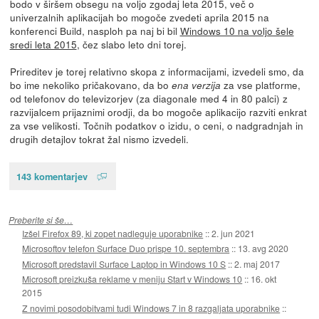
bodo v širšem obsegu na voljo zgodaj leta 2015, več o
univerzalnih aplikacijah bo mogoče zvedeti aprila 2015 na
konferenci Build, nasploh pa naj bi bil
Windows 10 na voljo šele
sredi leta 2015
, čez slabo leto dni torej.
Prireditev je torej relativno skopa z informacijami, izvedeli smo, da
bo ime nekoliko pričakovano, da bo
za vse platforme,
ena verzija
od telefonov do televizorjev (za diagonale med 4 in 80 palci) z
razvijalcem prijaznimi orodji, da bo mogoče aplikacijo razviti enkrat
za vse velikosti. Točnih podatkov o izidu, o ceni, o nadgradnjah in
drugih detajlov tokrat žal nismo izvedeli.
143 komentarjev
Preberite si še…
Izšel Firefox 89, ki zopet nadleguje uporabnike
::
2. jun 2021
Microsoftov telefon Surface Duo prispe 10. septembra
::
13. avg 2020
Microsoft predstavil Surface Laptop in Windows 10 S
::
2. maj 2017
Microsoft preizkuša reklame v meniju Start v Windows 10
::
16. okt
2015
Z novimi posodobitvami tudi Windows 7 in 8 razgaljata uporabnike
::