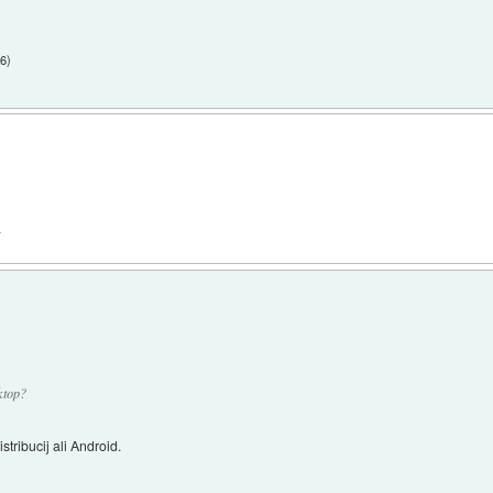
16
)
.
ktop?
ribucij ali Android.