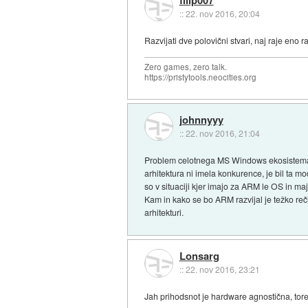
::
22. nov 2016, 20:04
Razvijati dve polovični stvari, naj raje eno ra
Zero games, zero talk.
https://pristytools.neocities.org
johnnyyy
::
22. nov 2016, 21:04
Problem celotnega MS Windows ekosistema je 
arhitektura ni imela konkurence, je bil ta 
so v situaciji kjer imajo za ARM le OS in m
Kam in kako se bo ARM razvijal je težko reč
arhitekturi.
Lonsarg
::
22. nov 2016, 23:21
Jah prihodsnot je hardware agnostična, torej