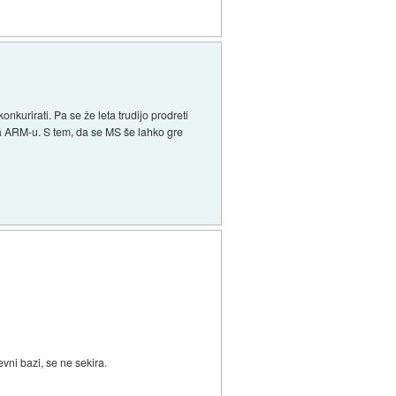
onkurirati. Pa se že leta trudijo prodreti
na ARM-u. S tem, da se MS še lahko gre
vni bazi, se ne sekira.