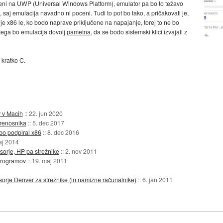
mejeni na UWP (Universal Windows Platform), emulator pa bo to težavo
 saj emulacija navadno ni poceni. Tudi to pot bo tako, a pričakovati je,
e x86 le, ko bodo naprave priključene na napajanje, torej to ne bo
 tega bo emulacija dovolj
pametna
, da se bodo sistemski klici izvajali z
 kratko C.
v v Macih
::
22. jun 2020
prenosnika
::
5. dec 2017
bo podpiral x86
::
8. dec 2016
aj 2014
orje, HP pa strežnike
::
2. nov 2011
programov
::
19. maj 2011
rje Denver za strežnike (in namizne računalnike)
::
6. jan 2011