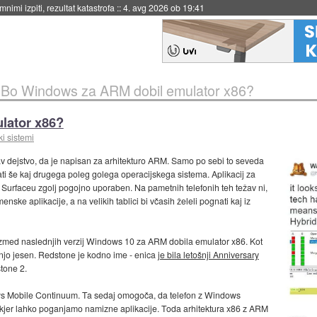
eto za večkratno uporabo
::
4. avg 2026 ob 19:41
»
Bo Windows za ARM dobil emulator x86?
lator x86?
i sistemi
 dejstvo, da je napisan za arhitekturo ARM. Samo po sebi to seveda
ti še kaj drugega poleg golega operacijskega sistema. Aplikacij za
Surfaceu zgolj pogojno uporaben. Na pametnih telefonih teh težav ni,
ke aplikacije, a na velikih tablici bi včasih želeli pognati kaj iz
izmed naslednjih verzij Windows 10 za ARM dobila emulator x86. Kot
odnjo jesen. Redstone je kodno ime - enica
je bila letošnji Anniversary
tone 2.
s Mobile Continuum. Ta sedaj omogoča, da telefon z Windows
 kjer lahko poganjamo namizne aplikacije. Toda arhitektura x86 z ARM