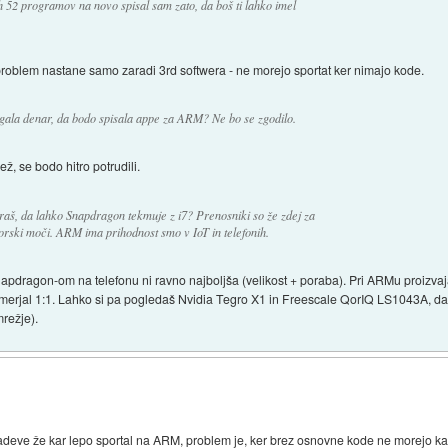
h 52 programov na novo spisal sam zato, da boš ti lahko imel
 problem nastane samo zaradi 3rd softwera - ne morejo sportat ker nimajo kode.
agala denar, da bodo spisala appe za ARM? Ne bo se zgodilo.
ž, se bodo hitro potrudili.
raš, da lahko Snapdragon tekmuje z i7? Prenosniki so že zdej za
orski moči. ARM ima prihodnost smo v IoT in telefonih.
napdragon-om na telefonu ni ravno najboljša (velikost + poraba). Pri ARMu proizva
imerjal 1:1. Lahko si pa pogledaš Nvidia Tegro X1 in Freescale QorIQ LS1043A, da vi
mrežje).
zadeve že kar lepo sportal na ARM, problem je, ker brez osnovne kode ne morejo ka