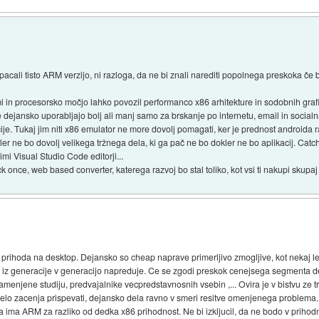
cali tisto ARM verzijo, ni razloga, da ne bi znali narediti popolnega preskoka če bi 
i in procesorsko močjo lahko povozil performanco x86 arhitekture in sodobnih grafi
je dejansko uporabljajo bolj ali manj samo za brskanje po internetu, email in social
ije. Tukaj jim niti x86 emulator ne more dovolj pomagati, ker je prednost androida r
kler ne bo dovolj velikega tržnega dela, ki ga pač ne bo dokler ne bo aplikacij. Catc
mi Visual Studio Code editorji...
nce, web based converter, katerega razvoj bo stal toliko, kot vsi ti nakupi skupaj in
prihoda na desktop. Dejansko so cheap naprave primerljivo zmogljive, kot nekaj let
ak iz generacije v generacijo napreduje. Ce se zgodi preskok cenejsega segmenta 
menjene studiju, predvajalnike vecpredstavnosnih vsebin ,... Ovira je v bistvu ze tr
celo zacenja prispevati, dejansko dela ravno v smeri resitve omenjenega problema.
 ima ARM za razliko od dedka x86 prihodnost. Ne bi izkljucil, da ne bodo v prihod