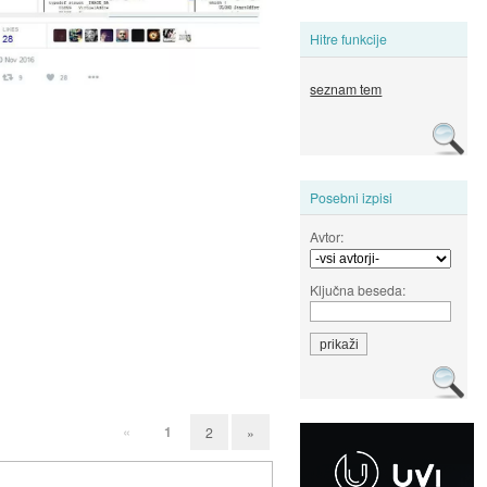
Hitre funkcije
seznam tem
Posebni izpisi
Avtor:
Ključna beseda:
«
1
2
»