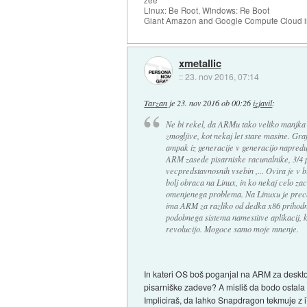
Linux: Be Root, Windows: Re Boot
Giant Amazon and Google Compute Cloud in
xmetallic
::
23. nov 2016, 07:14
Tarzan
je
23. nov 2016 ob 00:26
izjavil
:
Ne bi rekel, da ARMu tako veliko manjka
zmogljive, kot nekaj let stare masine. Gra
ampak iz generacije v generacijo napredu
ARM zasede pisarniske racunalnike, 3/4 p
vecpredstavnosnih vsebin ,... Ovira je v b
bolj obraca na Linux, in ko nekaj celo zac
omenjenega problema. Na Linuxu je prece
ima ARM za razliko od dedka x86 prihodnos
podobnega sistema namestitve aplikacij, k
revolucijo. Mogoce samo moje mnenje.
In kateri OS boš poganjal na ARM za deskto
pisarniške zadeve? A misliš da bodo ostala
Impliciraš, da lahko Snapdragon tekmuje z i