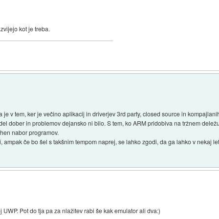
zvijejo kot je treba.
v tem, ker je večino aplikacij in driverjev 3rd party, closed source in kompajlanih
model dober in problemov dejansko ni bilo. S tem, ko ARM pridobiva na tržnem delež
ajhen nabor programov.
i, ampak če bo šel s takšnim tempom naprej, se lahko zgodi, da ga lahko v nekaj le
 UWP. Pot do tja pa za nlažitev rabi še kak emulator ali dva:)