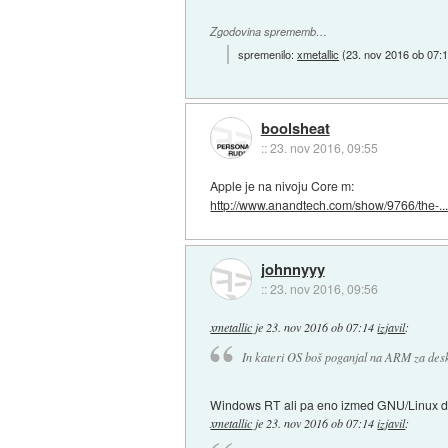
Zgodovina sprememb…
spremenilo:
xmetallic
(
23. nov 2016 ob 07:
boolsheat
::
23. nov 2016, 09:55
Apple je na nivoju Core m:
http://www.anandtech.com/show/9766/the-..
johnnyyy
::
23. nov 2016, 09:56
xmetallic
je
23. nov 2016 ob 07:14
izjavil
:
In kateri OS boš poganjal na ARM za des
Windows RT ali pa eno izmed GNU/Linux dist
xmetallic
je
23. nov 2016 ob 07:14
izjavil
: