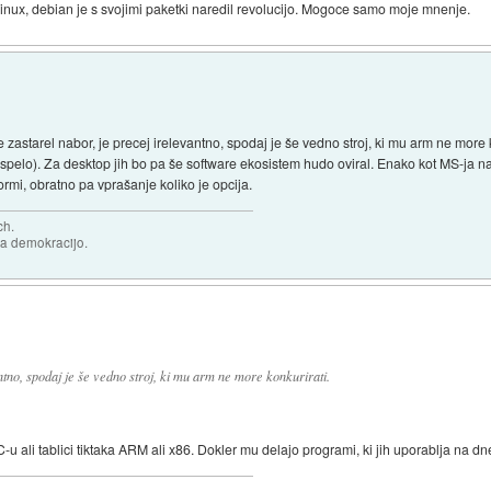
Linux, debian je s svojimi paketki naredil revolucijo. Mogoce samo moje mnenje.
e zastarel nabor, je precej irelevantno, spodaj je še vedno stroj, ki mu arm ne more k
uspelo). Za desktop jih bo pa še software ekosistem hudo oviral. Enako kot MS-ja 
formi, obratno pa vprašanje koliko je opcija.
ch.
za demokracijo.
antno, spodaj je še vedno stroj, ki mu arm ne more konkurirati.
ali tablici tiktaka ARM ali x86. Dokler mu delajo programi, ki jih uporablja na dne