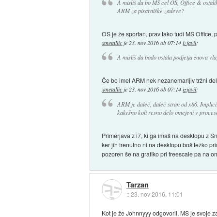
A misliš da bo MS cel OS, Office & ostali
ARM za pisarniške zadeve?
OS je že sportan, prav tako tudi MS Office,
xmetallic
je
23. nov 2016 ob 07:14
izjavil
:
A misliš da bodo ostala podjetja znova vl
Če bo imel ARM nek nezanemarljiv tržni dele
xmetallic
je
23. nov 2016 ob 07:14
izjavil
:
ARM je daleč, daleč stran od x86. Implici
kakršno koli resno delo omejeni v proces
Primerjava z i7, ki ga imaš na desktopu z S
ker jih trenutno ni na desktopu boš težko pr
pozoren še na grafiko pri freescale pa na o
Tarzan
::
23. nov 2016, 11:01
Kot je že Johnnyyy odgovoril, MS je svoje 