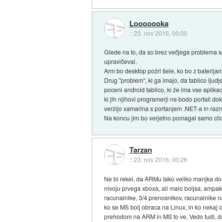
Looooooka
::
23. nov 2016, 00:00
Glede na to, da so brez večjega problema spa
upravičeval.
Arm bo desktop požrl šele, ko bo z baterijam
Drug "problem", ki ga imajo, da tablico ljud
poceni android tablico, ki že ima vse aplikac
ki jih njihovi programerji ne bodo portali do
verzijo xamarina s portanjem .NET-a in razni
Na koncu jim bo verjetno pomagal samo click o
Tarzan
::
23. nov 2016, 00:26
Ne bi rekel, da ARMu tako veliko manjka do 
nivoju prvega xboxa, ali malo boljsa, amp
racunalnike, 3/4 prenosnikov, racunalnike na
ko se MS bolj obraca na Linux, in ko nekaj 
prehodom na ARM in MS to ve. Vedo tudi, da