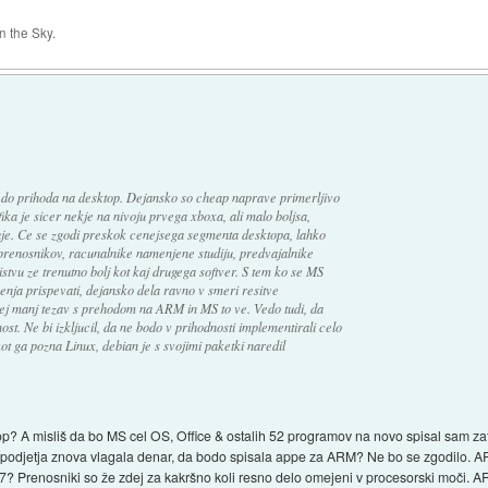
 the Sky.
 do prihoda na desktop. Dejansko so cheap naprave primerljivo
fika je sicer nekje na nivoju prvega xboxa, ali malo boljsa,
je. Ce se zgodi preskok cenejsega segmenta desktopa, lahko
renosnikov, racunalnike namenjene studiju, predvajalnike
istvu ze trenutno bolj kot kaj drugega softver. S tem ko se MS
enja prispevati, dejansko dela ravno v smeri resitve
j manj tezav s prehodom na ARM in MS to ve. Vedo tudi, da
t. Ne bi izkljucil, da ne bodo v prihodnosti implementirali celo
ot ga pozna Linux, debian je s svojimi paketki naredil
p? A misliš da bo MS cel OS, Office & ostalih 52 programov na novo spisal sam zat
 podjetja znova vlagala denar, da bodo spisala appe za ARM? Ne bo se zgodilo. AR
7? Prenosniki so že zdej za kakršno koli resno delo omejeni v procesorski moči. AR