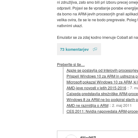
ni združljiva, zato smo bili pri izboru precej o
odpravil. Pojavi se še vprašanje porabe energije,
da bomo na ARM-jevih procesorjih gnali aplikacij
velika ovira, če se le ne bodo pregrevale. Poleg
nativnimi ukazi.
Emulator se za zdaj kodno imenuje Cobalt ali na
73 komentarjev
Preberite si še…
Apple se poslavlja od Intelovih procesorje
Prispeli Windows 10 za ARM in ustrezna 
Microsoft pokazal Windows 10 za ARM, ki 
AMD-jeve novosti v letih 2015-2016
::
7. m
Calxeda predstavila strežniške ARM-proces
Windows 8 za ARM ne bo podpiral starih 
AMD ne razmišlja o ARM
::
2. maj 2011
CES 2011: Nvidia napovedala ARM-proceso
filip007