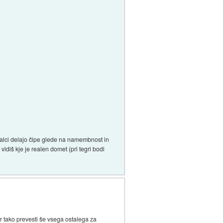
jalci delajo čipe glede na namembnost in
diš kje je realen domet (pri tegri bodi
r tako prevesti še vsega ostalega za