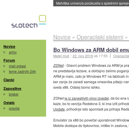
Evropska vesoljska agencija razvija svojo rak
Novice
»
Operacijski sistemi
Novice
Bo Windows za ARM dobil emu
arhiv
Matej Huš
::
22. nov 2016
ob 17:55
Operacijsk
Forum
ZDNet
- Glavni problem Windows za ARM je prav
mali oglasi
ne predstavlja težave, a običajno želimo poganja
teme zadnjih 24h
ARM je malo, zato je Windows RT na tablicah in 
Članki
ker zanje že zaradi samega vmesnika pišejo namens
sveta x86. Odslej bomo lahko.
Zaposlitve
brskaj
ZDNet
je iz zanesljivih virov izvedel
, da bo ena 
Ostalo
kaže, bo to verzija Redstone 3, ki ima iziti prih
pravila
Update
, prihodnje leto spomladi pa prihaja Reds
Emulator za x86 bo povečal uporabnost Window
Mobile dostopa do tipkovnice, miške in zaslona,