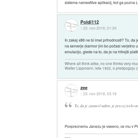
sistema namestitve aplikacij, kot ga pozna 
Poldi112
::
23. nov 2016, 01:39
In zakaj x86 ne bi imel prihodnosti? To, da j
na serverje (karmor jim bo počasi verjetno 
emulacijo, glede na to, da je na hitrejši plat
Where all think alike, no one thinks very mu
Walter Lippmann, leta 1922, o predpogoju 
zee
::
23. nov 2016, 03:19
To, da je zastarel nabor, je precej irelev
Povprecnemu Janezu je vseeno, ce mu v PC-u 
zee