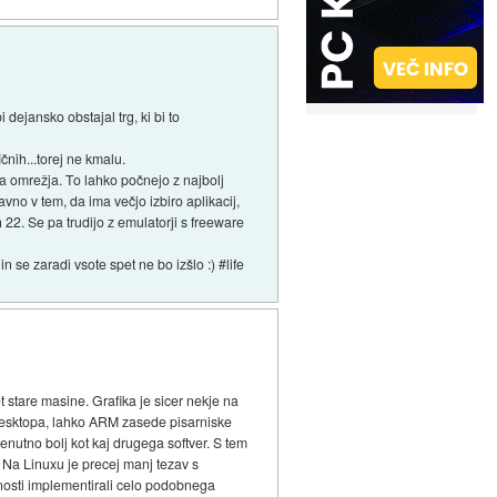
dejansko obstajal trg, ki bi to
čnih...torej ne kmalu.
na omrežja. To lahko počnejo z najbolj
avno v tem, da ima večjo izbiro aplikacij,
h 22. Se pa trudijo z emulatorji s freeware
 se zaradi vsote spet ne bo izšlo :) #life
 stare masine. Grafika je sicer nekje na
desktopa, lahko ARM zasede pisarniske
enutno bolj kot kaj drugega softver. S tem
 Na Linuxu je precej manj tezav s
nosti implementirali celo podobnega