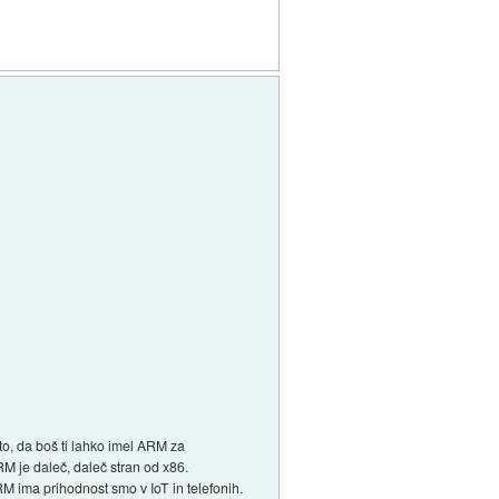
o, da boš ti lahko imel ARM za
M je daleč, daleč stran od x86.
M ima prihodnost smo v IoT in telefonih.