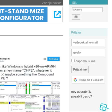
Išči:
Zadnje novice
Prijava
Zapomni si me
nov uporabnik
pozabili geslo?