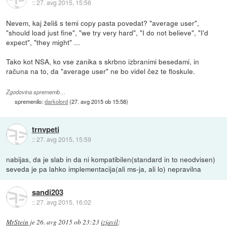
::
27. avg 2015, 15:56
Nevem, kaj želiš s temi copy pasta povedat? "average user",
"should load just fine", "we try very hard", "I do not believe", "I'd
expect", "they might" ...
Tako kot NSA, ko vse zanika s skrbno izbranimi besedami, in
računa na to, da "average user" ne bo videl čez te floskule.
Zgodovina sprememb…
spremenilo:
darkolord
(
27. avg 2015 ob 15:58
)
trnvpeti
::
27. avg 2015, 15:59
nabijas, da je slab in da ni kompatibilen(standard in to neodvisen)
seveda je pa lahko implementacija(ali ms-ja, ali lo) nepravilna
sandi203
::
27. avg 2015, 16:02
MrStein
je
26. avg 2015 ob 23:23
izjavil
: