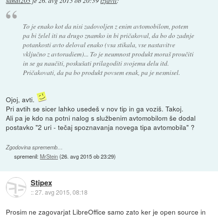
sandi203
je
26. avg 2015 ob 20:39
izjavil
:
To je enako kot da nisi zadovoljen z enim avtomobilom, potem
pa bi želel iti na drugo znamko in bi pričakoval, da bo do zadnje
potankosti avto deloval enako (vsa stikala, vse nastavitve
vključno z avtoradiem)... To je neumnost produkt moraš proučiti
in se ga naučiti, poskušati prilagoditi svojemu delu itd.
Pričakovati, da pa bo produkt povsem enak, pa je nesmisel.
Ojoj, avti.
Pri avtih se sicer lahko usedeš v nov tip in ga voziš. Takoj.
Ali pa je kdo na potni nalog s službenim avtomobilom še dodal
postavko "2 uri - tečaj spoznavanja novega tipa avtomobila" ?
Zgodovina sprememb…
spremenil:
MrStein
(
26. avg 2015 ob 23:29
)
Stipex
::
27. avg 2015, 08:18
Prosim ne zagovarjat LibreOffice samo zato ker je open source in