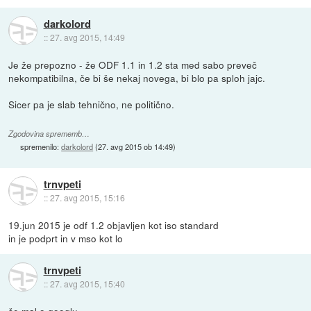
darkolord
::
27. avg 2015, 14:49
Je že prepozno - že ODF 1.1 in 1.2 sta med sabo preveč
nekompatibilna, če bi še nekaj novega, bi blo pa sploh jajc.
Sicer pa je slab tehnično, ne politično.
Zgodovina sprememb…
spremenilo:
darkolord
(
27. avg 2015 ob 14:49
)
trnvpeti
::
27. avg 2015, 15:16
19.jun 2015 je odf 1.2 objavljen kot iso standard
in je podprt in v mso kot lo
trnvpeti
::
27. avg 2015, 15:40