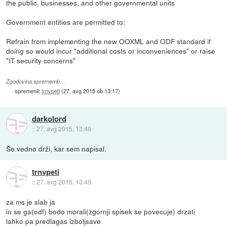
the public, businesses, and other governmental units
Government entities are permitted to:
Refrain from implementing the new OOXML and ODF standard if
doing so would incur "additional costs or inconveniences" or raise
"IT security concerns"
Zgodovina sprememb…
spremenil:
trnvpeti
(
27. avg 2015 ob 13:17
)
darkolord
::
27. avg 2015, 13:46
Še vedno drži, kar sem napisal.
trnvpeti
::
27. avg 2015, 13:49
za ms je slab ja
in se ga(odf) bodo morali(zgornji spisek se povecuje) drzati
lahko pa predlagas izboljsave