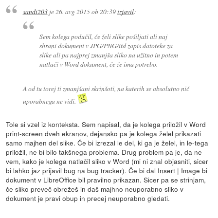
sandi203
je
26. avg 2015 ob 20:39
izjavil
:
Sem kolega podučil, če želi slike pošiljati ali naj
shrani dokument v JPG/PNG/itd zapis datoteke za
slike ali pa najprej zmanjša sliko na užitno in potem
natlači v Word dokument, če že ima potrebo.
A od tu torej ti zmanjšani skrinšoti, na katerih se absolutno nič
uporabnega ne vidi.
Tole si vzel iz konteksta. Sem napisal, da je kolega priložil v Word
print-screen dveh ekranov, dejansko pa je kolega želel prikazati
samo majhen del slike. Če bi izrezal le del, ki ga je želel, in le-tega
priložil, ne bi bilo takšnega problema. Drug problem pa je, da ne
vem, kako je kolega natlačil sliko v Word (mi ni znal objasniti, sicer
bi lahko jaz prijavil bug na bug tracker). Če bi dal Insert | Image bi
dokument v LibreOffice bil pravilno prikazan. Sicer pa se strinjam,
če sliko preveč obrežeš in daš majhno neuporabno sliko v
dokument je pravi obup in precej neuporabno gledati.