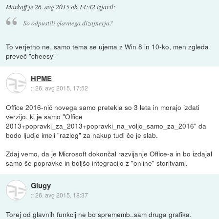
Markoff
je
26. avg 2015 ob 14:42
izjavil
:
So odpustili glavnega dizajnerja?
To verjetno ne, samo tema se ujema z Win 8 in 10-ko, men zgleda
preveč "cheesy"
HPME
::
26. avg 2015, 17:52
Office 2016-nič novega samo pretekla so 3 leta in morajo izdati
verzijo, ki je samo "Office
2013+popravki_za_2013+popravki_na_voljo_samo_za_2016" da
bodo ljudje imeli "razlog" za nakup tudi če je slab.
Zdaj vemo, da je Microsoft dokončal razvijanje Office-a in bo izdajal
samo še popravke in boljšo integracijo z "online" storitvami.
Glugy
::
26. avg 2015, 18:37
Torej od glavnih funkcij ne bo sprememb..sam druga grafika.