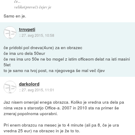
če...
veliko(preveč) čejev je
Samo en je.
trnvpeti
::
27. avg 2015, 10:58
če pridobi pol dneva(4ure) za en obrazec
če ima uro dela 50eur
če res ima uro 50e ne bo mogel z istim officeom delat na isti masini
5let
to je samo na tvoj post, na njegovega še mal več čjev
darkolord
::
27. avg 2015, 11:01
Jaz nisem omenjal enega obrazca. Koliko je vredna ura dela pa
nima veze s starostjo Office-a. 2007 in 2010 sta na primer še
zmeraj popolnoma uporabni.
Pri enem obrazcu na mesec je to 4 minute (ali pa 8, če je ura
vredna 25 eur) na obrazec in je že to to.