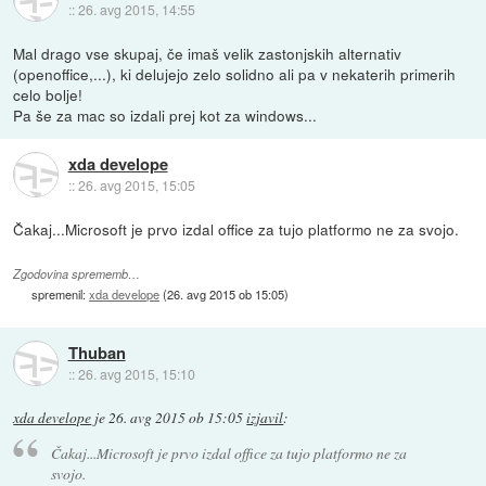
::
26. avg 2015, 14:55
Mal drago vse skupaj, če imaš velik zastonjskih alternativ
(openoffice,...), ki delujejo zelo solidno ali pa v nekaterih primerih
celo bolje!
Pa še za mac so izdali prej kot za windows...
xda develope
::
26. avg 2015, 15:05
Čakaj...Microsoft je prvo izdal office za tujo platformo ne za svojo.
Zgodovina sprememb…
spremenil:
xda develope
(
26. avg 2015 ob 15:05
)
Thuban
::
26. avg 2015, 15:10
xda develope
je
26. avg 2015 ob 15:05
izjavil
:
Čakaj...Microsoft je prvo izdal office za tujo platformo ne za
svojo.