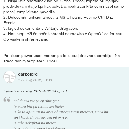
1. Nima istih shortcutov kot MS Office. Precej zoprno pri menjavi.
predvidevam da je kje kak paket, ampak zaenkrta sem našel samo
precej komplicirana navodila.
2. Določenih funkcionalnosti iz MS Offica ni. Recimo Ctrl-D iz
Excela.
3. Izgled dokumenta v Writerju drugačen.
4. Non stop teži če hočeš shraniti datotewko v OpenOffice formatu.
Ob vsakem shranjevanju.
Pa nisem power user, moram pa to skoraj dnevno uporabljat. Na
srečo dobim template v Excelu.
darkolord
::
27. avg 2015, 10:08
trnvpeti
je
27. avg 2015 ob 08:24
izjavil
:
pol dneva vec za en obrazec?
to mora biti pa zelooo kvaliteten
in ko to apliciras na drug obrazec(v istem mesecu), mora biti
spet konkretno drugacen od prvega
in tako nekajkrat na mesec
in se potem se meseci nadaljujejo