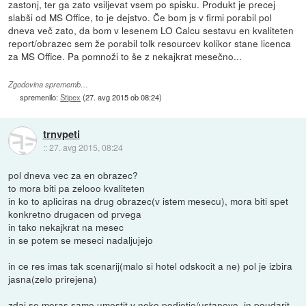
zastonj, ter ga zato vsiljevat vsem po spisku. Produkt je precej
slabši od MS Office, to je dejstvo. Če bom js v firmi porabil pol
dneva več zato, da bom v lesenem LO Calcu sestavu en kvaliteten
report/obrazec sem že porabil tolk resourcev kolikor stane licenca
za MS Office. Pa pomnoži to še z nekajkrat mesečno...
Zgodovina sprememb…
spremenilo:
Stipex
(
27. avg 2015 ob 08:24
)
trnvpeti
::
27. avg 2015, 08:24
pol dneva vec za en obrazec?
to mora biti pa zelooo kvaliteten
in ko to apliciras na drug obrazec(v istem mesecu), mora biti spet
konkretno drugacen od prvega
in tako nekajkrat na mesec
in se potem se meseci nadaljujejo
in ce res imas tak scenarij(malo si hotel odskocit a ne) pol je izbira
jasna(zelo prirejena)
zdaj se moras samo umestit v neko podjetje/ustanovo, in poudarit,