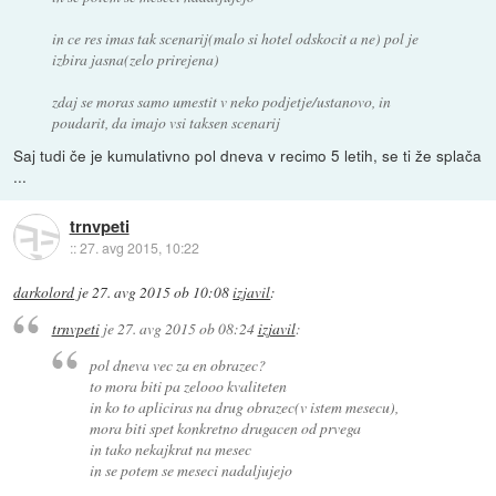
in ce res imas tak scenarij(malo si hotel odskocit a ne) pol je
izbira jasna(zelo prirejena)
zdaj se moras samo umestit v neko podjetje/ustanovo, in
poudarit, da imajo vsi taksen scenarij
Saj tudi če je kumulativno pol dneva v recimo 5 letih, se ti že splača
...
trnvpeti
::
27. avg 2015, 10:22
darkolord
je
27. avg 2015 ob 10:08
izjavil
:
trnvpeti
je
27. avg 2015 ob 08:24
izjavil
:
pol dneva vec za en obrazec?
to mora biti pa zelooo kvaliteten
in ko to apliciras na drug obrazec(v istem mesecu),
mora biti spet konkretno drugacen od prvega
in tako nekajkrat na mesec
in se potem se meseci nadaljujejo