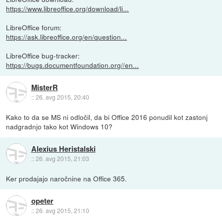
https://www.libreoffice.org/download/li...
LibreOffice forum:
https://ask.libreoffice.org/en/question...
LibreOffice bug-tracker:
https://bugs.documentfoundation.org//en...
MisterR
::
26. avg 2015, 20:40
Kako to da se MS ni odločil, da bi Office 2016 ponudil kot zastonj
nadgradnjo tako kot Windows 10?
Alexius Heristalski
::
26. avg 2015, 21:03
Ker prodajajo naročnine na Office 365.
opeter
::
26. avg 2015, 21:10