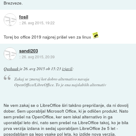
Brezveze.
fosil
::
26. avg 2015, 19:22
Torej bo office 2019 najprej prišel ven za linux
sandi203
::
26. avg 2015, 20:39
Qushaak
je
26. avg 2015 ob 15:23
izjavil
:
Zakaj se zmeraj kot dobro alternativo navaja
OpenOffice/LibreOffice. To je ena najslabših alternativ
Ne vem zakaj se o LibreOffice širi takšno prepričanje, da ni dovolj
dober. Sem uporabljal Microsoft Office, ki je odličen produkt. Nato
sem prešel na OpenOffice, ker sem iskal alternativo in ga
uporabljal leto dni, nato sem prešel na LibreOffice takoj, ko je bila
prva verzija izdana in sedaj uporabljam LibreOffice že 5 let -
posodabljam ga lepo vsake pol leta, ko izdide nova verzija.