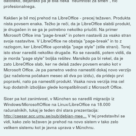
datoteko, dejansko pa je bila neka "neumnost za smeh", nič
profesionalnega.
Kakšen je bil moj prehod na LibreOffice - precej težaven. Produkta
nista povsem enaka. Težko je reči, da je LibreOffice slabši produkt,
je drugačen in se ga je potrebno nekoliko priučiti. Na primer
Microsoft Office ima "page-break" in potem nastaviš za vsako stran
svoje nastavitve. V LibreOffice ne obstaja "page-break" in to z
razlogom, ker LibreOffice uporablja "page style" (stile strani). Torej
isto stvar narediš nekoliko drugače. Ko se navadiš, potem vidiš, da
je morda "page style" boljša rešitev. Marsikdo pa bi rekel, da je
zato LibreOffice slab, ker ne delaš zadev povsem enako kot v
Microsoft Office. Je pa pametno vedno namestiti dokaj novo verzijo
(jaz načeloma počakam mesec ali dva po izidu), da pridejo prvi
popravki, nato pa namestiti produkt. Vsaka nova verzija ima cel
kup dodatnih izboljšav glede kompatibilnosti z Microsoft Office.
Sicer pa kot zanimivost, v München so naredili migracijo iz
Windows/MicrosoftOffice na Linux/LibreOffice na 18.000
računalnikih, tukaj je teden dni stara prezentacija:
http://caesar.acc.umu.se/pub/debian-mee...
V tej predstavitvi se
vidi, kako zelo težaven je prehod na novo sistem v tako zelo
velikem sistemu kot je javna uprava v Münchnu.