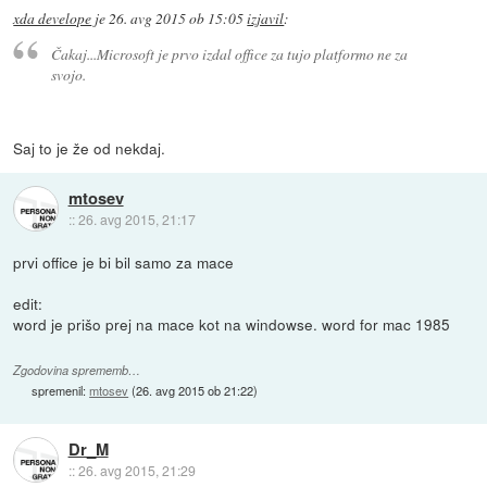
xda develope
je
26. avg 2015 ob 15:05
izjavil
:
Čakaj...Microsoft je prvo izdal office za tujo platformo ne za
svojo.
Saj to je že od nekdaj.
mtosev
::
26. avg 2015, 21:17
prvi office je bi bil samo za mace
edit:
word je prišo prej na mace kot na windowse. word for mac 1985
Zgodovina sprememb…
spremenil:
mtosev
(
26. avg 2015 ob 21:22
)
Dr_M
::
26. avg 2015, 21:29