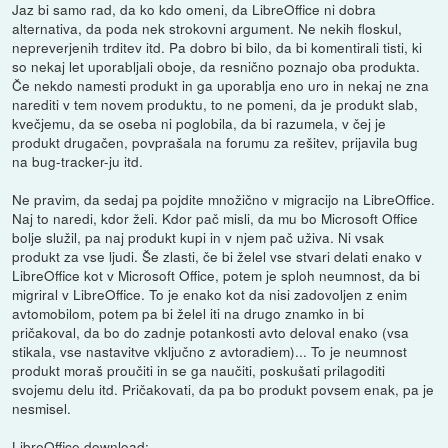
Jaz bi samo rad, da ko kdo omeni, da LibreOffice ni dobra
alternativa, da poda nek strokovni argument. Ne nekih floskul,
nepreverjenih trditev itd. Pa dobro bi bilo, da bi komentirali tisti, ki
so nekaj let uporabljali oboje, da resnično poznajo oba produkta.
Če nekdo namesti produkt in ga uporablja eno uro in nekaj ne zna
narediti v tem novem produktu, to ne pomeni, da je produkt slab,
kvečjemu, da se oseba ni poglobila, da bi razumela, v čej je
produkt drugačen, povprašala na forumu za rešitev, prijavila bug
na bug-tracker-ju itd.
Ne pravim, da sedaj pa pojdite množično v migracijo na LibreOffice.
Naj to naredi, kdor želi. Kdor pač misli, da mu bo Microsoft Office
bolje služil, pa naj produkt kupi in v njem pač uživa. Ni vsak
produkt za vse ljudi. Še zlasti, če bi želel vse stvari delati enako v
LibreOffice kot v Microsoft Office, potem je sploh neumnost, da bi
migriral v LibreOffice. To je enako kot da nisi zadovoljen z enim
avtomobilom, potem pa bi želel iti na drugo znamko in bi
pričakoval, da bo do zadnje potankosti avto deloval enako (vsa
stikala, vse nastavitve vključno z avtoradiem)... To je neumnost
produkt moraš proučiti in se ga naučiti, poskušati prilagoditi
svojemu delu itd. Pričakovati, da pa bo produkt povsem enak, pa je
nesmisel.
LibreOffice download: