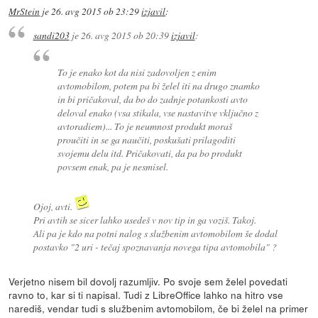
MrStein
je
26. avg 2015 ob 23:29
izjavil
:
sandi203
je
26. avg 2015 ob 20:39
izjavil
:
To je enako kot da nisi zadovoljen z enim
avtomobilom, potem pa bi želel iti na drugo znamko
in bi pričakoval, da bo do zadnje potankosti avto
deloval enako (vsa stikala, vse nastavitve vključno z
avtoradiem)... To je neumnost produkt moraš
proučiti in se ga naučiti, poskušati prilagoditi
svojemu delu itd. Pričakovati, da pa bo produkt
povsem enak, pa je nesmisel.
Ojoj, avti.
Pri avtih se sicer lahko usedeš v nov tip in ga voziš. Takoj.
Ali pa je kdo na potni nalog s službenim avtomobilom še dodal
postavko "2 uri - tečaj spoznavanja novega tipa avtomobila" ?
Verjetno nisem bil dovolj razumljiv. Po svoje sem želel povedati
ravno to, kar si ti napisal. Tudi z LibreOffice lahko na hitro vse
narediš, vendar tudi s službenim avtomobilom, če bi želel na primer