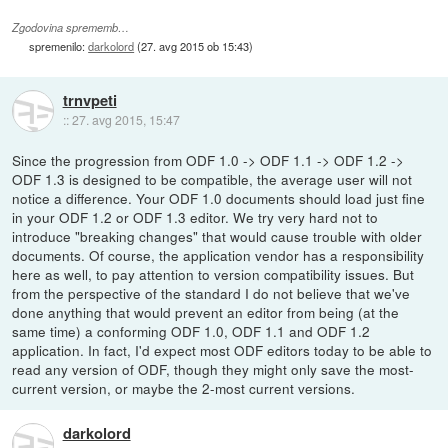
Zgodovina sprememb…
spremenilo:
darkolord
(
27. avg 2015 ob 15:43
)
trnvpeti
::
27. avg 2015, 15:47
Since the progression from ODF 1.0 -> ODF 1.1 -> ODF 1.2 ->
ODF 1.3 is designed to be compatible, the average user will not
notice a difference. Your ODF 1.0 documents should load just fine
in your ODF 1.2 or ODF 1.3 editor. We try very hard not to
introduce "breaking changes" that would cause trouble with older
documents. Of course, the application vendor has a responsibility
here as well, to pay attention to version compatibility issues. But
from the perspective of the standard I do not believe that we've
done anything that would prevent an editor from being (at the
same time) a conforming ODF 1.0, ODF 1.1 and ODF 1.2
application. In fact, I'd expect most ODF editors today to be able to
read any version of ODF, though they might only save the most-
current version, or maybe the 2-most current versions.
darkolord