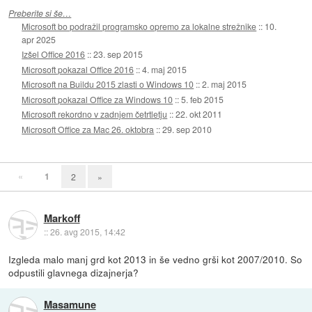
Preberite si še…
Microsoft bo podražil programsko opremo za lokalne strežnike
::
10.
apr 2025
Izšel Office 2016
::
23. sep 2015
Microsoft pokazal Office 2016
::
4. maj 2015
Microsoft na Buildu 2015 zlasti o Windows 10
::
2. maj 2015
Microsoft pokazal Office za Windows 10
::
5. feb 2015
Microsoft rekordno v zadnjem četrtletju
::
22. okt 2011
Microsoft Office za Mac 26. oktobra
::
29. sep 2010
«
1
2
»
Markoff
::
26. avg 2015, 14:42
Izgleda malo manj grd kot 2013 in še vedno grši kot 2007/2010. So
odpustili glavnega dizajnerja?
Masamune