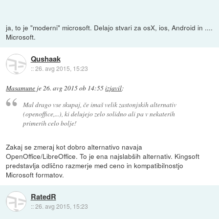
ja, to je "moderni" microsoft. Delajo stvari za osX, ios, Android in ....
Microsoft.
Qushaak
::
26. avg 2015, 15:23
Masamune
je
26. avg 2015 ob 14:55
izjavil
:
Mal drago vse skupaj, če imaš velik zastonjskih alternativ
(openoffice,...), ki delujejo zelo solidno ali pa v nekaterih
primerih celo bolje!
Zakaj se zmeraj kot dobro alternativo navaja
OpenOffice/LibreOffice. To je ena najslabših alternativ. Kingsoft
predstavlja odlično razmerje med ceno in kompatibilnostjo
Microsoft formatov.
RatedR
::
26. avg 2015, 15:23