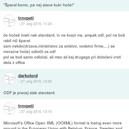
"Šparal bomo, pa nej stane kukr hoče!"
trnvpeti
::
27. avg 2015, 11:24
če hočeš imeti nek standard, in ne kvazi ms, ampak odf, pol ne boš
rabil nič šparat
sam nekdo(drzava,ministrstvo za solstvo, vodstvo firme,...) se
mora(ne hoče) odločit za odf
pol se boš samo odločal, ali mso ali kaj drugega pri določeni vrsti
dela z office
darkolord
::
27. avg 2015, 12:35
ODF je precej slab standard.
trnvpeti
::
27. avg 2015, 13:15
Microsoft's Office Open XML (OOXML) format is losing even more
ground in the European Union with Belgium, France, Sweden and