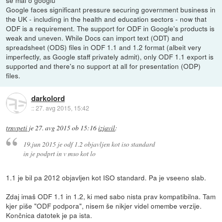
še mal o googlu
Google faces significant pressure securing government business in
the UK - including in the health and education sectors - now that
ODF is a requirement. The support for ODF in Google's products is
weak and uneven. While Docs can import text (ODT) and
spreadsheet (ODS) files in ODF 1.1 and 1.2 format (albeit very
imperfectly, as Google staff privately admit), only ODF 1.1 export is
supported and there's no support at all for presentation (ODP)
files.
darkolord
::
27. avg 2015, 15:42
trnvpeti
je
27. avg 2015 ob 15:16
izjavil
:
19.jun 2015 je odf 1.2 objavljen kot iso standard
in je podprt in v mso kot lo
1.1 je bil pa 2012 objavljen kot ISO standard. Pa je vseeno slab.
Zdaj imaš ODF 1.1 in 1.2, ki med sabo nista prav kompatibilna. Tam
kjer piše "ODF podpora", nisem še nikjer videl omembe verzije.
Končnica datotek je pa ista.