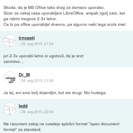
Skoda, da je MS Ofiice tako drag za domaco uporabo.
Sicer ze nekaj casa uporabljam LibreOffice, ampak zgolj zato, ker
ga rabim mogoce 2-3x letno.
Ce bi pa office uporabljal dnevno, pa sigurno nebi tega srota imel.
trnvpeti
::
26. avg 2015, 21:34
pri 2-3x uporabi letno si ugotovil, da je srot
zanimivo...
Dr_M
::
26. avg 2015, 21:39
Ja lej, eni smo bolj dojemljivi, kot ste drugi. Nic hudega.
ledd
::
26. avg 2015, 22:44
Ne razumem zakaj ne uvedejo splošni format "open document
format" za standard.