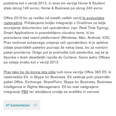
podobne kot v verziji 2013, in sicer bo verzija Home & Student
stala okrog 140 evrov, Home & Business pa okrog 240 evrov.
Office 2016 bo za razliko od ostalih velikih verzij
le evolucijska
nadgradnja
. Pričakujemo boljšo integracijo z OneDrive za lažje
sourejanje dokumentov več uporabnikov (npr. Real Time Typing),
Smart Applications in posodobljeno vizualno temo, ki bo
poenotena med vsemi platformami (Windows, Mac, Android, iOS).
Prav možnost sočasnega urejanja več uporabnikov, ki jo spletne
izdaje pisarniških paketov poznajo že nekaj časa, bo za namizni
paket premierna. Dolgo pot je prehodila tudi asistentka, saj se je
Sponka v dveh desetletjih razvila do Cortane. Samo jedro Officea
pa ostaja enako kot v verziji 2013.
Prav tako bo do konca leta izšla
tudi nova verzija Office 365 E5, ki
nadomešča E4, in Skype for Business. E4 vsebuje poln pisarniški
paket Office, Exchange, SharePoint, Skype for Business, Business
Intelligence in Rights Management. E5 bo imel nadgrajeno
integracijo
PBX
ter izboljšana orodja za analitiko in varnost.
67 komentarjev