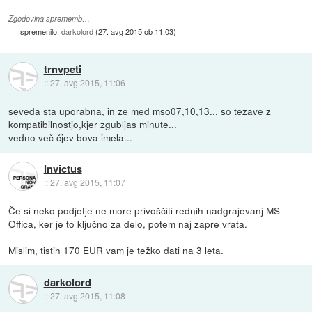
Zgodovina sprememb…
spremenilo:
darkolord
(
27. avg 2015 ob 11:03
)
trnvpeti
::
27. avg 2015, 11:06
seveda sta uporabna, in ze med mso07,10,13... so tezave z
kompatibilnostjo,kjer zgubljas minute...
vedno več čjev bova imela...
Invictus
::
27. avg 2015, 11:07
Če si neko podjetje ne more privoščiti rednih nadgrajevanj MS
Offica, ker je to ključno za delo, potem naj zapre vrata.
Mislim, tistih 170 EUR vam je težko dati na 3 leta.
darkolord
::
27. avg 2015, 11:08