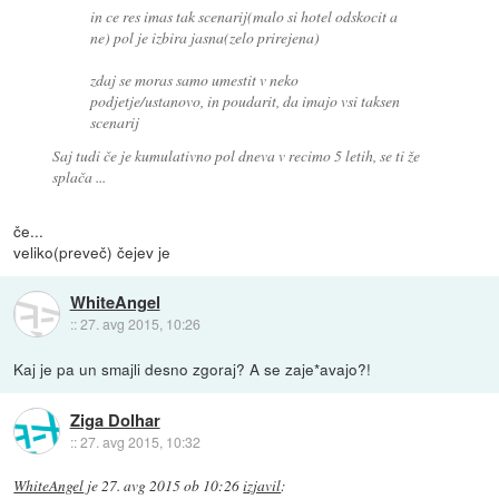
in ce res imas tak scenarij(malo si hotel odskocit a
ne) pol je izbira jasna(zelo prirejena)
zdaj se moras samo umestit v neko
podjetje/ustanovo, in poudarit, da imajo vsi taksen
scenarij
Saj tudi če je kumulativno pol dneva v recimo 5 letih, se ti že
splača ...
če...
veliko(preveč) čejev je
WhiteAngel
::
27. avg 2015, 10:26
Kaj je pa un smajli desno zgoraj? A se zaje*avajo?!
Ziga Dolhar
::
27. avg 2015, 10:32
WhiteAngel
je
27. avg 2015 ob 10:26
izjavil
: