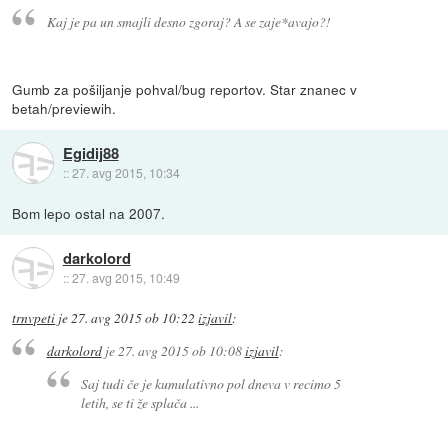
Kaj je pa un smajli desno zgoraj? A se zaje*avajo?!
Gumb za pošiljanje pohval/bug reportov. Star znanec v
betah/previewih.
Egidij88
::
27. avg 2015, 10:34
Bom lepo ostal na 2007.
darkolord
::
27. avg 2015, 10:49
trnvpeti
je
27. avg 2015 ob 10:22
izjavil
:
darkolord
je
27. avg 2015 ob 10:08
izjavil
:
Saj tudi če je kumulativno pol dneva v recimo 5
letih, se ti že splača ...