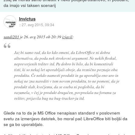
da imajo vsi taksen scenarij
Invictus
::
27. avg 2015, 09:34
sandi203
je
26. avg 2015 ob 20:39
izjavil
:
Jaz bi samo rad, da ko kdo omeni, da LibreOffice ni dobra
alternativa, da poda nek strokovni argument. Ne nekih floskul,
nepreverjenih trditev itd. Pa dobro bi bilo, da bi komentirali
tisti, ki so nekaj let uporabljali oboje, da resnično poznajo oba
produkta. Če nekdo namesti produkt in ga uporablja eno uro in
nekaj ne zna narediti v tem novem produktu, to ne pomeni, da je
produkt slab, kvečjemu, da se oseba ni poglobila, da bi
razumela, v čej je produkt drugačen, povprašala na forumu za
rešitev, prijavila bug na bug-tracker-ju itd.
Glede na to da je MS Office nenapisan standard v poslovnem
svetu za izmenjavo datotek, bo moral pač LibreOffice biti boljši da
se ga bo uporabljalo.