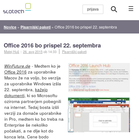
☰
Novice
»
Pisarniški paketi
»
Office 2016 bo prispel 22. septembra
Office 2016 bo prispel 22. septembra
Matej Huš
::
26. avg 2015
ob 14:33
Pisarniški paketi
- Medtem ko je
WinFuture.de
Office 2016
za uporabnike
Macov že na voljo, bo verzija
za uporabnike Windows izšla
22. septembra,
kažejo
dokumenti
, ki so Microsoftu
oziroma partnerjem pobegnili
na internet. Tedaj bosta izšli
verziji za domače uporabnike
in Pro, medtem ko bo treba na
Enterprise še nekoliko
počakati, a ne dlje kot do
konca leta. Cene bodo