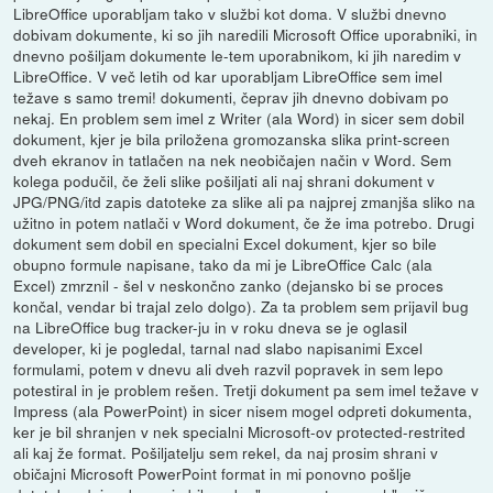
LibreOffice uporabljam tako v službi kot doma. V službi dnevno
dobivam dokumente, ki so jih naredili Microsoft Office uporabniki, in
dnevno pošiljam dokumente le-tem uporabnikom, ki jih naredim v
LibreOffice. V več letih od kar uporabljam LibreOffice sem imel
težave s samo tremi! dokumenti, čeprav jih dnevno dobivam po
nekaj. En problem sem imel z Writer (ala Word) in sicer sem dobil
dokument, kjer je bila priložena gromozanska slika print-screen
dveh ekranov in tatlačen na nek neobičajen način v Word. Sem
kolega podučil, če želi slike pošiljati ali naj shrani dokument v
JPG/PNG/itd zapis datoteke za slike ali pa najprej zmanjša sliko na
užitno in potem natlači v Word dokument, če že ima potrebo. Drugi
dokument sem dobil en specialni Excel dokument, kjer so bile
obupno formule napisane, tako da mi je LibreOffice Calc (ala
Excel) zmrznil - šel v neskončno zanko (dejansko bi se proces
končal, vendar bi trajal zelo dolgo). Za ta problem sem prijavil bug
na LibreOffice bug tracker-ju in v roku dneva se je oglasil
developer, ki je pogledal, tarnal nad slabo napisanimi Excel
formulami, potem v dnevu ali dveh razvil popravek in sem lepo
potestiral in je problem rešen. Tretji dokument pa sem imel težave v
Impress (ala PowerPoint) in sicer nisem mogel odpreti dokumenta,
ker je bil shranjen v nek specialni Microsoft-ov protected-restrited
ali kaj že format. Pošiljatelju sem rekel, da naj prosim shrani v
običajni Microsoft PowerPoint format in mi ponovno pošlje