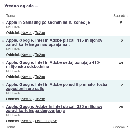
Vredno ogleda ...
Tema
Sporočila
»
Apple in Samsung po sedmih letih: konec je
5
McHusch
Oddelek:
Novice
/
Tožbe
»
Apple, Google, Intel in Adobe plačali 415 milijonov
12
zaradi kartelnega nastopanja na t
McHusch
Oddelek:
Novice
/
Tožbe
»
Apple, Google, Intel in Adobe sedaj ponujajo 415-
49
milijonsko odškodnino
McHusch
Oddelek:
Novice
/
Tožbe
»
Apple, Google, Intel in Adobe ponudili premalo, tožba
12
zaposlenih gre dalje
McHusch
Oddelek:
Novice
/
Tožbe
»
Apple, Google, Adobe in Intel plačali 325 milijonov
28
zaradi kartelnega dogovarjanja
McHusch
Oddelek:
Novice
/
Ostale najave
Tema
Sporočila