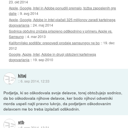
23. okt 2014
Apple, Google, Intel in Adobe ponudili premalo, tožba zaposlenih gre
dalje
::
9. avg 2014
Apple, Google, Adobe in Intel plačali 325 milijonov zaradi kartelnega
dogovarjanja
::
24. maj 2014
Sodnica občutno znižala prisojeno odškodnino v primeru Apple vs.
Samsung
::
4. mar 2013
Kalifornijsko sodišče: prepovedi prodaje samsungov ne bo
::
19. dec
2012
Google, Apple, Intel, Adobe in drugi obtoženi kartelnega
dogovarjanja
::
19. sep 2010
kitaj
::
6. sep 2014, 12:33
Podjetja, ki so oškodovala svoje delavce, torej obtožujejo sodnico,
da bo oškodovala njihove delavce, ker bodo njihovi odvetniki
morda uspeli najti pravno luknjo, da podjetjem oškodovanim
delavcem me bo treba izplačati odškodnin.
stb
::
6. sep 2014, 13:31