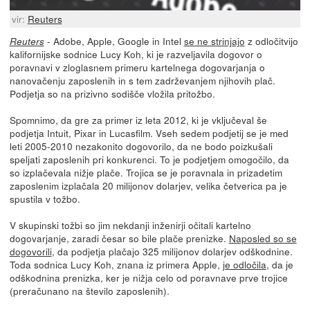
vir:
Reuters
- Adobe, Apple, Google in Intel
se ne strinjajo
z odločitvijo
Reuters
kalifornijske sodnice Lucy Koh, ki je razveljavila dogovor o
poravnavi v zloglasnem primeru kartelnega dogovarjanja o
nanovačenju zaposlenih in s tem zadrževanjem njihovih plač.
Podjetja so na prizivno sodišče vložila pritožbo.
Spomnimo, da gre za primer iz leta 2012, ki je vključeval še
podjetja Intuit, Pixar in Lucasfilm. Vseh sedem podjetij se je med
leti 2005-2010 nezakonito dogovorilo, da ne bodo poizkušali
speljati zaposlenih pri konkurenci. To je podjetjem omogočilo, da
so izplačevala nižje plače. Trojica se je poravnala in prizadetim
zaposlenim izplačala 20 milijonov dolarjev, velika četverica pa je
spustila v tožbo.
V skupinski tožbi so jim nekdanji inženirji očitali kartelno
dogovarjanje, zaradi česar so bile plače prenizke.
Naposled so se
dogovorili
, da podjetja plačajo 325 milijonov dolarjev odškodnine.
Toda sodnica Lucy Koh, znana iz primera Apple,
je odločila
, da je
odškodnina prenizka, ker je nižja celo od poravnave prve trojice
(preračunano na število zaposlenih).