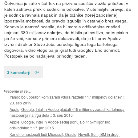
Četverica je zato v četrtek na prizivno sodišče vložila pritožbo, v
kateri zahteva preklic sodničine odločitve. V utemeljitvi pravijo, da
je sodnica ravnala napak in da je tožnike (torej zaposlene)
izpostavila možnosti, da pravdo izgubijo in ostanejo brez vsega.
Kohova je namreč ocenila, da bi morala odškodnina znašati
najmanj 380 milijonov dolarjev, da bi bila primerljiva, potencialno
pa še več, ker so v primeru dokazovali, da je bil prav Applov
izvršni direktor Steve Jobs osrednja figura tega kartelnega
dogovora, vidno vlogo pa je igral tudi Googlov Eric Schmidt.
Postopek se bo nadaljeval prihodnji teden.
3 komentarji
Preberite si še…
Yahoo bo uporabnikom zaradi vdora razdelil 117 milijonov dolarjev
::
23. sep 2019
Apple, Google, Intel in Adobe plačali 415 milijonov zaradi kartelnega
nastopanja na trgu dela
::
3. sep 2015
Apple, Google, Intel in Adobe sedaj ponujajo 415-milijonsko
odškodnino
::
17. jan 2015
Kartelno nastopali tudi Microsoft, Oracle, Novell, Sun, IBM in drugi
::