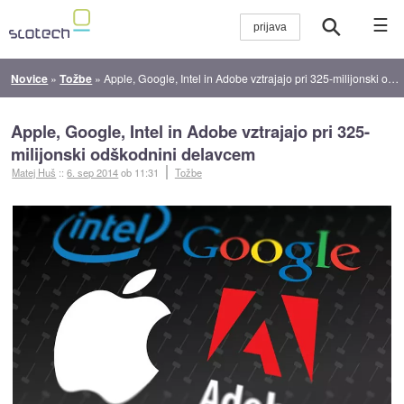
☰
Novice
»
Tožbe
»
Apple, Google, Intel in Adobe vztrajajo pri 325-milijonski odškodnini delavcem
Apple, Google, Intel in Adobe vztrajajo pri 325-
milijonski odškodnini delavcem
Matej Huš
::
6. sep 2014
ob 11:31
Tožbe