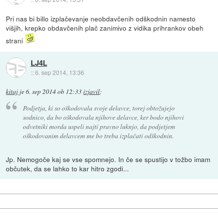
Pri nas bi billo izplačevanje neobdavčenih odškodnin namesto
višjih, krepko obdavčenih plač zanimivo z vidika prihrankov obeh
strani
LJ4L
::
6. sep 2014, 13:36
kitaj
je
6. sep 2014 ob 12:33
izjavil
:
Podjetja, ki so oškodovala svoje delavce, torej obtožujejo
sodnico, da bo oškodovala njihove delavce, ker bodo njihovi
odvetniki morda uspeli najti pravno luknjo, da podjetjem
oškodovanim delavcem me bo treba izplačati odškodnin.
Jp. Nemogoče kaj se vse spomnejo. In če se spustijo v tožbo imam
občutek, da se lahko to kar hitro zgodi...